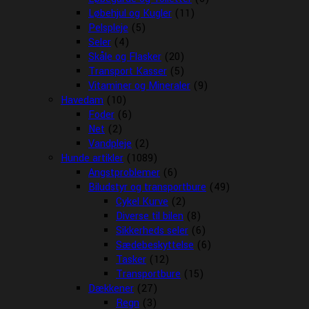
Løbehjul og Kugler
(11)
Pelspleje
(5)
Seler
(4)
Skåle og Flasker
(20)
Transport Kasser
(5)
Vitaminer og Mineraler
(9)
Havedam
(10)
Foder
(6)
Net
(2)
Vandpleje
(2)
Hunde artikler
(1089)
Angstproblemer
(6)
Biludstyr og transportbure
(49)
Cykel Kurve
(2)
Diverse til bilen
(8)
Sikkerheds seler
(6)
Sædebeskyttelse
(6)
Tasker
(12)
Transportbure
(15)
Dækkener
(27)
Regn
(3)