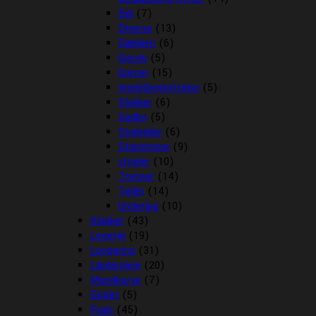
Bid
(7)
Diverse
(13)
Dækken
(6)
Gjorde
(5)
Grimer
(15)
Insektbeskyttelse
(5)
Klokker
(6)
Sadler
(5)
Stigbøjler
(6)
Stigremme
(9)
strigler
(10)
Trenser
(14)
Tøjler
(14)
Underlag
(10)
Klokker
(43)
Legetøj
(19)
Longering
(31)
Læderpleje
(20)
Mundkurve
(7)
Outlet
(5)
Pads
(45)