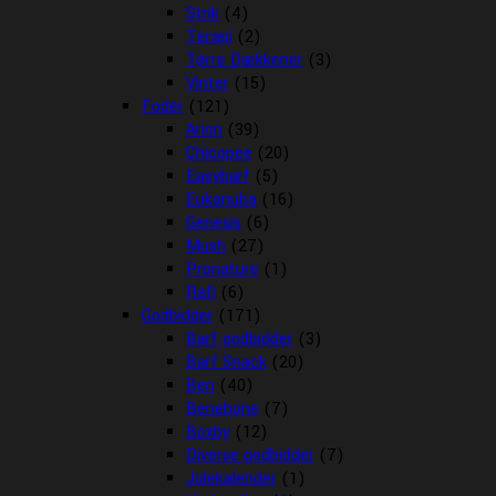
Strik
(4)
Terapi
(2)
Tørre Dækkener
(3)
Vinter
(15)
Foder
(121)
Arion
(39)
Chicopee
(20)
Easybarf
(5)
Eukanuba
(16)
Genesis
(6)
Mush
(27)
Pronature
(1)
Rafi
(6)
Godbidder
(171)
Barf godbidder
(3)
Barf Snack
(20)
Ben
(40)
Benebone
(7)
Boxby
(12)
Diverse godbidder
(7)
Julekalender
(1)