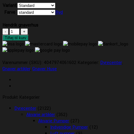
Variant
Farve
Ryd
Hendrik gnaverhus
Hendrik
gnaverhus
Tilføj til kurv
antal
Varenummer (SKU):
4047974061602
Kategorier:
Dyrecenter
,
Gnaver artikler
,
Gnaver Huse
Produkt Kategorier
Dyrecenter
(2122)
Akvarie artikler
(352)
Akvarie Pumper
(27)
Indvendige Pumper
(12)
Luft pumper
(9)