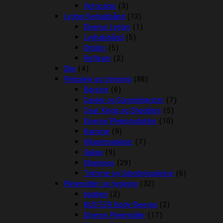
Vetocanis
(3)
Lygter/lyshalsbånd
(13)
Diverse Lygter
(1)
Lyshalsbånd
(5)
Orbiloc
(5)
Reflexer
(2)
Olie
(4)
Pelspleje og trimning
(88)
Børster
(6)
Carder og Gummibørster
(7)
Coat Kings og Shedders
(5)
Diverse Plejeprodukter
(10)
Kamme
(9)
Klippemaskiner
(7)
Sakse
(9)
Shampoo
(29)
Trimme og Udredningsknive
(6)
Plejemidler og hygiejne
(32)
bagben
(2)
BUSTER Body Sleeves
(2)
Diverse Plejemidler
(17)