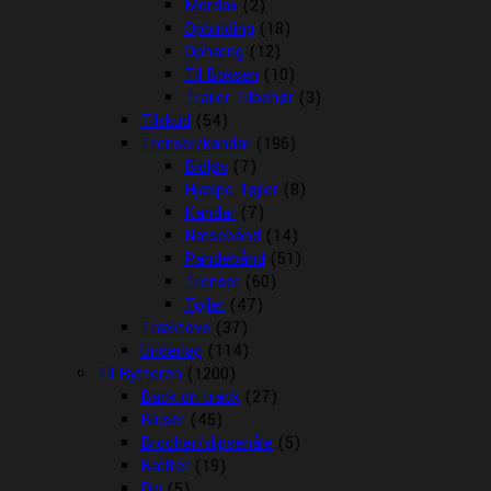
Mordax
(2)
Opbinding
(18)
Ophæng
(12)
Til Boksen
(10)
Trailer Tilbehør
(3)
Tilskud
(54)
Trenser/kandar
(196)
Bidløs
(7)
Hjælpe Tøjler
(8)
Kandar
(7)
Næsebånd
(14)
Pandebånd
(51)
Trenser
(60)
Tøjler
(47)
Træktove
(37)
Underlag
(114)
Til Rytteren
(1200)
Back on track
(27)
Bluser
(45)
Brocher/slipsenåle
(5)
Bælter
(19)
Div
(5)