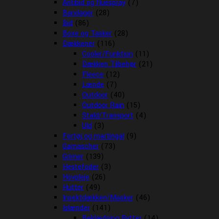
Antibid og fluespray
(7)
Bandager
(28)
Bid
(86)
Boxe og Tasker
(28)
Dækkener
(116)
Cooler/Funktion
(11)
Dækken Tilbehør
(21)
Fleece
(12)
Lænde
(7)
Outdoor
(40)
Outdoor Rain
(15)
Stald/Transport
(4)
Uld
(3)
Fortøj og martingal
(9)
Gamascher
(73)
Grimer
(139)
Hestefoder
(3)
Hovpleje
(26)
Hutter
(49)
Insektdækken/Masker
(46)
Islænder
(141)
Beklædning Rytter
(14)