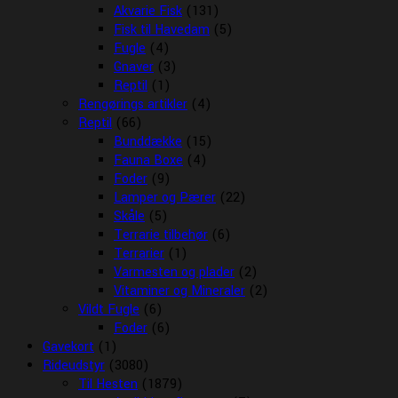
Akvarie Fisk
(131)
Fisk til Havedam
(5)
Fugle
(4)
Gnaver
(3)
Reptil
(1)
Rengørings artikler
(4)
Reptil
(66)
Bunddække
(15)
Fauna Boxe
(4)
Foder
(9)
Lamper og Pærer
(22)
Skåle
(5)
Terrarie tilbehør
(6)
Terrarier
(1)
Varmesten og plader
(2)
Vitaminer og Mineraler
(2)
Vildt Fugle
(6)
Foder
(6)
Gavekort
(1)
Rideudstyr
(3080)
Til Hesten
(1879)