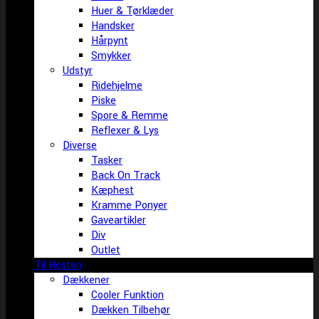
Huer & Tørklæder
Handsker
Hårpynt
Smykker
Udstyr
Ridehjelme
Piske
Spore & Remme
Reflexer & Lys
Diverse
Tasker
Back On Track
Kæphest
Kramme Ponyer
Gaveartikler
Div
Outlet
Til Hesten
Dækkener
Cooler Funktion
Dækken Tilbehør