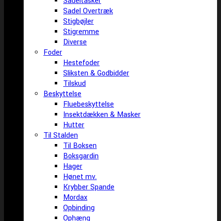
Sadeltasker
Sadel Overtræk
Stigbøjler
Stigremme
Diverse
Foder
Hestefoder
Sliksten & Godbidder
Tilskud
Beskyttelse
Fluebeskyttelse
Insektdækken & Masker
Hutter
Til Stalden
Til Boksen
Boksgardin
Hager
Hønet mv.
Krybber Spande
Mordax
Opbinding
Ophæng