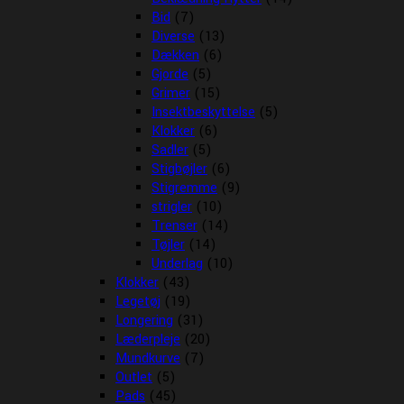
Bid
(7)
Diverse
(13)
Dækken
(6)
Gjorde
(5)
Grimer
(15)
Insektbeskyttelse
(5)
Klokker
(6)
Sadler
(5)
Stigbøjler
(6)
Stigremme
(9)
strigler
(10)
Trenser
(14)
Tøjler
(14)
Underlag
(10)
Klokker
(43)
Legetøj
(19)
Longering
(31)
Læderpleje
(20)
Mundkurve
(7)
Outlet
(5)
Pads
(45)