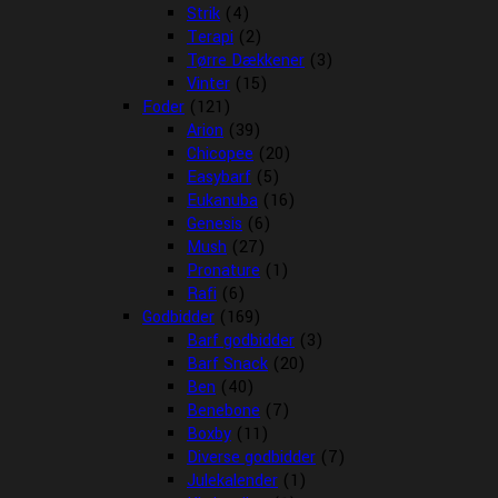
Strik
(4)
Terapi
(2)
Tørre Dækkener
(3)
Vinter
(15)
Foder
(121)
Arion
(39)
Chicopee
(20)
Easybarf
(5)
Eukanuba
(16)
Genesis
(6)
Mush
(27)
Pronature
(1)
Rafi
(6)
Godbidder
(169)
Barf godbidder
(3)
Barf Snack
(20)
Ben
(40)
Benebone
(7)
Boxby
(11)
Diverse godbidder
(7)
Julekalender
(1)