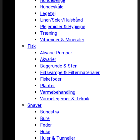
Hundesenge
Hundeskåle
Legetøj
Liner/Seler/Halsbånd
Plejemidler & Hygiejne
Træning
Vitaminer & Mineraler
Fisk
Akvarie Pumper
Akvarier
Baggrunde & Sten
Filtsvampe & Filtermaterialer
Fiskefoder
Planter
Varmebehandling
Varmelegemer & Teknik
Gnaver
Bundstrø
Bure
Foder
Huse
Huler & Tunneller