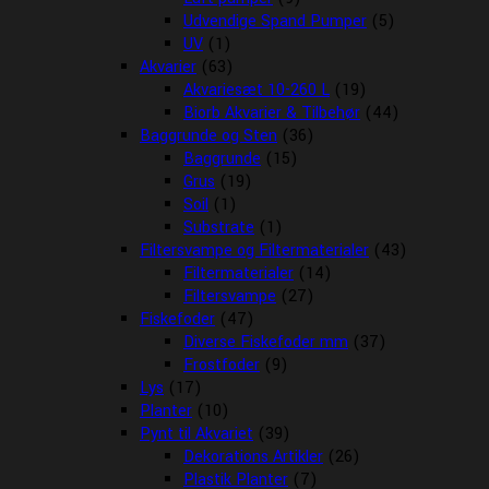
Udvendige Spand Pumper
(5)
UV
(1)
Akvarier
(63)
Akvariesæt 10-260 L
(19)
Biorb Akvarier & Tilbehør
(44)
Baggrunde og Sten
(36)
Baggrunde
(15)
Grus
(19)
Soil
(1)
Substrate
(1)
Filtersvampe og Filtermaterialer
(43)
Filtermaterialer
(14)
Filtersvampe
(27)
Fiskefoder
(47)
Diverse Fiskefoder mm
(37)
Frostfoder
(9)
Lys
(17)
Planter
(10)
Pynt til Akvariet
(39)
Dekorations Artikler
(26)
Plastik Planter
(7)