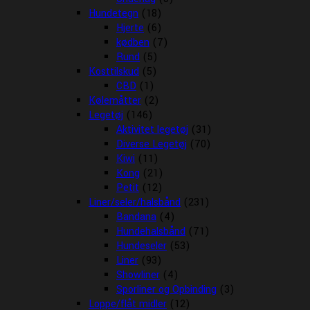
Hundetegn
(18)
Hjerte
(6)
kødben
(7)
Rund
(5)
Kosttilskud
(5)
CBD
(1)
Kølemåtter
(2)
Legetøj
(146)
Aktivitet legetøj
(31)
Diverse Legetøj
(70)
Kiwi
(11)
Kong
(21)
Petit
(12)
Liner/seler/halsbånd
(231)
Bandana
(4)
Hundehalsbånd
(71)
Hundeseler
(53)
Liner
(93)
Showliner
(4)
Sporliner og Opbinding
(3)
Loppe/flåt midler
(12)