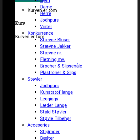
Børn
Dame
Kurven er tom
Herre
Jodhpurs
Kurv
Vinter
Konkurrence
Kurven er tom
Stævne Bluser
Stævne Jakker
Stævne nr.
Fletning mv.
Brocher & Slipsenåle
Plastroner & Slips
Støvler
Jodhpurs
Kunststof lange
Leggings
Læder Lange
Stald Støvler
Støvle Tilbehør
Accesories
Strømper
Bælter