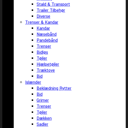
Stald & Transport
Trailer Tilbehør
Diverse
Trenser & Kandar
Kandar
Næsebånd
Pandebånd
Trenser
Bidløs
Tøjler
Hjælpetøjler
Træktove
Bid
Islænder
Beklædning Rytter
Bid
Grimer
Trenser
Tøjler
Dækken
Sadler