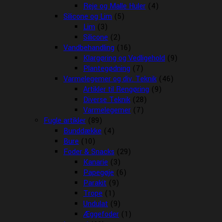
Reje og Malle Huler
(4)
Silicone og Lim
(5)
Lim
(3)
Silicone
(2)
Vandbehandling
(16)
Klargøring og Vedligehold
(9)
Plantegødning
(7)
Varmelegemer og div. Teknik
(46)
Artikler til Rengøring
(9)
Diverse Teknik
(28)
Varmelegemer
(7)
Fugle artikler
(89)
Bunddække
(4)
Bure
(10)
Foder & Snacks
(29)
Kanarie
(3)
Papegøje
(6)
Parakit
(9)
Trope
(1)
Undulat
(9)
Æggefoder
(1)