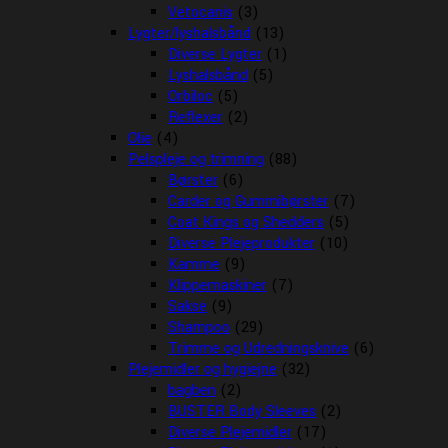
Vetocanis
(3)
Lygter/lyshalsbånd
(13)
Diverse Lygter
(1)
Lyshalsbånd
(5)
Orbiloc
(5)
Reflexer
(2)
Olie
(4)
Pelspleje og trimning
(88)
Børster
(6)
Carder og Gummibørster
(7)
Coat Kings og Shedders
(5)
Diverse Plejeprodukter
(10)
Kamme
(9)
Klippemaskiner
(7)
Sakse
(9)
Shampoo
(29)
Trimme og Udredningsknive
(6)
Plejemidler og hygiejne
(32)
bagben
(2)
BUSTER Body Sleeves
(2)
Diverse Plejemidler
(17)