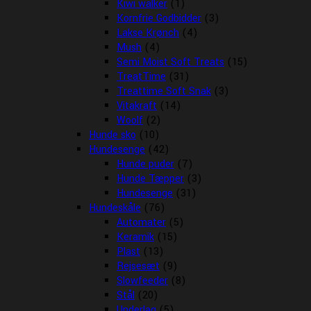
Kiwi walker
(1)
Kornfrie Godbidder
(3)
Lakse Krønch
(4)
Mush
(4)
Semi Moist Soft Treats
(15)
TreatTime
(31)
Treattime Soft Snak
(3)
Vitakraft
(14)
Woolf
(2)
Hunde sko
(10)
Hundesenge
(42)
Hunde puder
(7)
Hunde Tæpper
(3)
Hundesenge
(31)
Hundeskåle
(76)
Automater
(5)
Keramik
(15)
Plast
(13)
Rejsesæt
(9)
Slowfeeder
(8)
Stål
(20)
Underlag
(5)