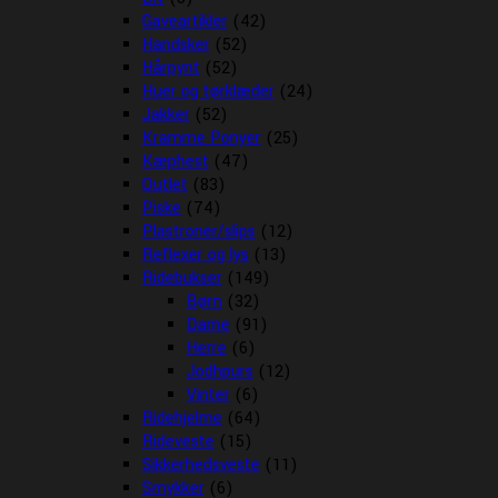
Gaveartikler
(42)
Handsker
(52)
Hårpynt
(52)
Huer og tørklæder
(24)
Jakker
(52)
Kramme Ponyer
(25)
Kæphest
(47)
Outlet
(83)
Piske
(74)
Plastroner/slips
(12)
Reflexer og lys
(13)
Ridebukser
(149)
Børn
(32)
Dame
(91)
Herre
(6)
Jodhpurs
(12)
Vinter
(6)
Ridehjelme
(64)
Rideveste
(15)
Sikkerhedsveste
(11)
Smykker
(6)