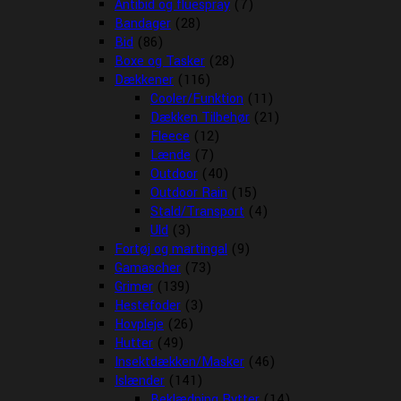
Antibid og fluespray
(7)
Bandager
(28)
Bid
(86)
Boxe og Tasker
(28)
Dækkener
(116)
Cooler/Funktion
(11)
Dækken Tilbehør
(21)
Fleece
(12)
Lænde
(7)
Outdoor
(40)
Outdoor Rain
(15)
Stald/Transport
(4)
Uld
(3)
Fortøj og martingal
(9)
Gamascher
(73)
Grimer
(139)
Hestefoder
(3)
Hovpleje
(26)
Hutter
(49)
Insektdækken/Masker
(46)
Islænder
(141)
Beklædning Rytter
(14)