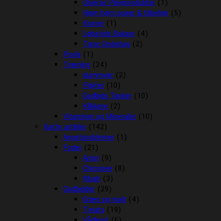
Diverse Plejeprodukter
(1)
Høm høm poser & tilbehør
(5)
Kraver
(1)
Løbetids Bukser
(4)
Tisse Underlag
(2)
Pools
(1)
Træning
(24)
dummyer
(2)
Fløjter
(10)
Godbids Tasker
(10)
Klikkere
(2)
Vitaminer og Mineraler
(10)
Katte artikler
(142)
Angstproblemer
(1)
Foder
(21)
Arion
(9)
Chicopee
(8)
Mush
(3)
Godbidder
(29)
Græs og malt
(4)
Treats
(19)
Vådkost
(6)