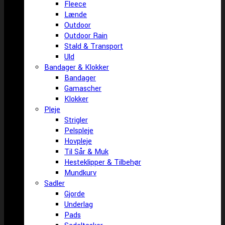
Fleece
Lænde
Outdoor
Outdoor Rain
Stald & Transport
Uld
Bandager & Klokker
Bandager
Gamascher
Klokker
Pleje
Strigler
Pelspleje
Hovpleje
Til Sår & Muk
Hesteklipper & Tilbehør
Mundkurv
Sadler
Gjorde
Underlag
Pads