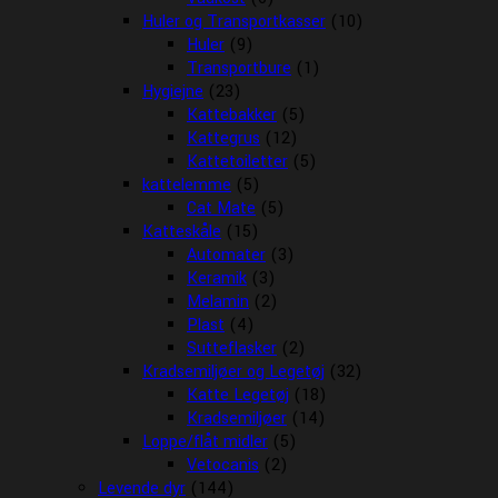
Huler og Transportkasser
(10)
Huler
(9)
Transportbure
(1)
Hygiejne
(23)
Kattebakker
(5)
Kattegrus
(12)
Kattetoiletter
(5)
kattelemme
(5)
Cat Mate
(5)
Katteskåle
(15)
Automater
(3)
Keramik
(3)
Melamin
(2)
Plast
(4)
Sutteflasker
(2)
Kradsemiljøer og Legetøj
(32)
Katte Legetøj
(18)
Kradsemiljøer
(14)
Loppe/flåt midler
(5)
Vetocanis
(2)
Levende dyr
(144)