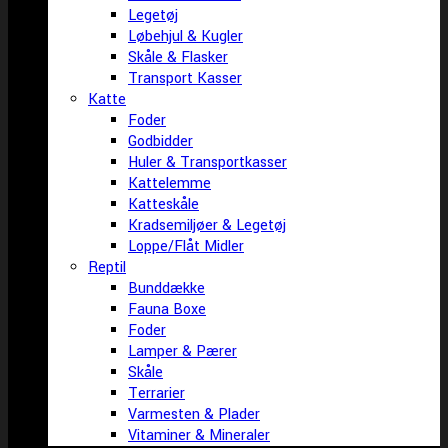
Legetøj
Løbehjul & Kugler
Skåle & Flasker
Transport Kasser
Katte
Foder
Godbidder
Huler & Transportkasser
Kattelemme
Katteskåle
Kradsemiljøer & Legetøj
Loppe/Flåt Midler
Reptil
Bunddække
Fauna Boxe
Foder
Lamper & Pærer
Skåle
Terrarier
Varmesten & Plader
Vitaminer & Mineraler