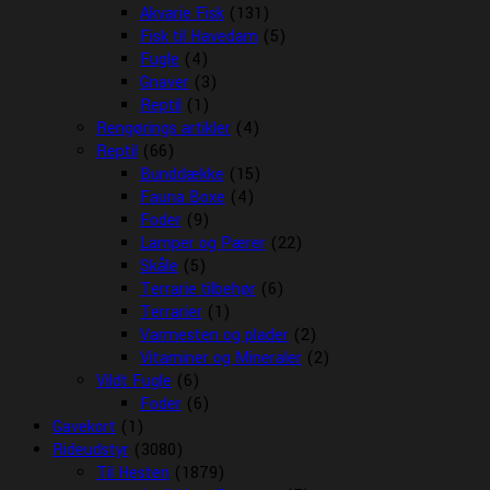
Akvarie Fisk
(131)
Fisk til Havedam
(5)
Fugle
(4)
Gnaver
(3)
Reptil
(1)
Rengørings artikler
(4)
Reptil
(66)
Bunddække
(15)
Fauna Boxe
(4)
Foder
(9)
Lamper og Pærer
(22)
Skåle
(5)
Terrarie tilbehør
(6)
Terrarier
(1)
Varmesten og plader
(2)
Vitaminer og Mineraler
(2)
Vildt Fugle
(6)
Foder
(6)
Gavekort
(1)
Rideudstyr
(3080)
Til Hesten
(1879)