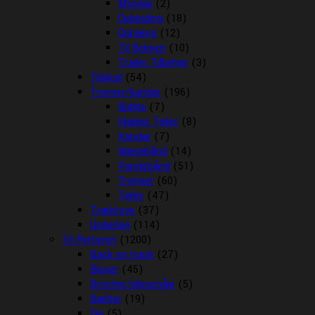
Mordax
(2)
Opbinding
(18)
Ophæng
(12)
Til Boksen
(10)
Trailer Tilbehør
(3)
Tilskud
(54)
Trenser/kandar
(196)
Bidløs
(7)
Hjælpe Tøjler
(8)
Kandar
(7)
Næsebånd
(14)
Pandebånd
(51)
Trenser
(60)
Tøjler
(47)
Træktove
(37)
Underlag
(114)
Til Rytteren
(1200)
Back on track
(27)
Bluser
(45)
Brocher/slipsenåle
(5)
Bælter
(19)
Div
(5)