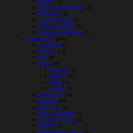
Legetøj
(22)
Reder og redemateriale
(3)
Sidde pinde
(8)
Transport Kasser
(2)
Vand og madskåle
(9)
Vitaminer og Mineraler
(2)
Gnaver artikler
(218)
Beroligende
(1)
Bundstrø
(12)
Bure
(9)
Foder
(28)
Chinchilla
(2)
Hamster
(6)
Kanin
(11)
Marsvin
(9)
Gnaver Huse
(29)
Godbidder
(52)
Halm og Hø
(3)
Huler og Tunneller
(7)
Hø hække og bolde
(4)
Legetøj
(13)
Løbegårde og Toiletter
(6)