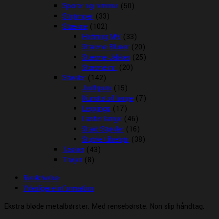
Sporer og remme
(50)
Strømper
(33)
Stævne
(102)
Fletning MV
(33)
Stævne Bluser
(20)
Stævne Jakker
(25)
Stævne nr.
(20)
Støvler
(142)
Jodhpurs
(15)
Kunststof lange
(7)
Leggings
(17)
Læder lange
(46)
Stald Støvler
(16)
Støvle tilbehør
(38)
Tasker
(43)
Trøjer
(8)
Beskrivelse
Yderligere information
Ekstra bløde metalbørster. Med rensebørste. Non slip håndtag.