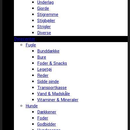
Underlag
Gjorde
Stigremme
Stigbøjler
Strigler
Diverse
Dyrecenter
Fugle
Bunddække
Bure
Foder & Snacks
Legetøj
Reder
Sidde pinde
Transportkasse
Vand & Madskåle
Vitaminer & Mineraler
Hunde
Dækkener
Foder
Godbidder