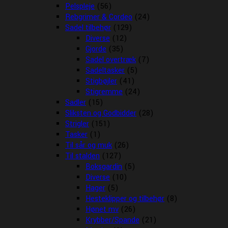
Pelspleje
(56)
Rebgrimer & Cordeo
(24)
Sadel tilbehør
(129)
Diverse
(12)
Gjorde
(35)
Sadel overtræk
(7)
Sadeltasker
(5)
Stigbøjler
(41)
Stigremme
(24)
Sadler
(15)
Sliksten og Godbidder
(28)
Strigler
(151)
Tasker
(1)
Til sår og muk
(26)
Til stalden
(127)
Boksgardin
(5)
Diverse
(10)
Hager
(5)
Hesteklipper og tilbehør
(8)
Hønet mv
(26)
Krybber/Spande
(21)