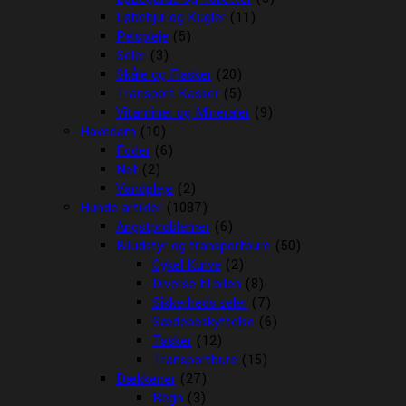
Løbehjul og Kugler
(11)
Pelspleje
(5)
Seler
(3)
Skåle og Flasker
(20)
Transport Kasser
(5)
Vitaminer og Mineraler
(9)
Havedam
(10)
Foder
(6)
Net
(2)
Vandpleje
(2)
Hunde artikler
(1087)
Angstproblemer
(6)
Biludstyr og transportbure
(50)
Cykel Kurve
(2)
Diverse til bilen
(8)
Sikkerheds seler
(7)
Sædebeskyttelse
(6)
Tasker
(12)
Transportbure
(15)
Dækkener
(27)
Regn
(3)