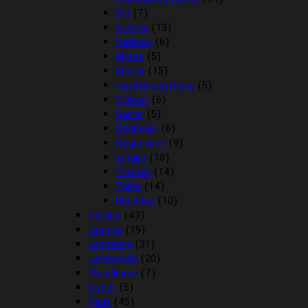
Bid
(7)
Diverse
(13)
Dækken
(6)
Gjorde
(5)
Grimer
(15)
Insektbeskyttelse
(5)
Klokker
(6)
Sadler
(5)
Stigbøjler
(6)
Stigremme
(9)
strigler
(10)
Trenser
(14)
Tøjler
(14)
Underlag
(10)
Klokker
(43)
Legetøj
(19)
Longering
(31)
Læderpleje
(20)
Mundkurve
(7)
Outlet
(5)
Pads
(45)