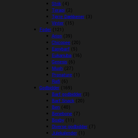
Strik
(4)
Terapi
(2)
Tørre Dækkener
(3)
Vinter
(15)
Foder
(121)
Arion
(39)
Chicopee
(20)
Easybarf
(5)
Eukanuba
(16)
Genesis
(6)
Mush
(27)
Pronature
(1)
Rafi
(6)
Godbidder
(169)
Barf godbidder
(3)
Barf Snack
(20)
Ben
(40)
Benebone
(7)
Boxby
(11)
Diverse godbidder
(7)
Julekalender
(1)