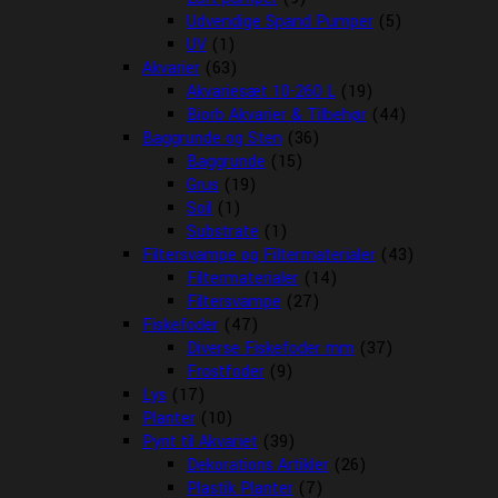
Udvendige Spand Pumper
(5)
UV
(1)
Akvarier
(63)
Akvariesæt 10-260 L
(19)
Biorb Akvarier & Tilbehør
(44)
Baggrunde og Sten
(36)
Baggrunde
(15)
Grus
(19)
Soil
(1)
Substrate
(1)
Filtersvampe og Filtermaterialer
(43)
Filtermaterialer
(14)
Filtersvampe
(27)
Fiskefoder
(47)
Diverse Fiskefoder mm
(37)
Frostfoder
(9)
Lys
(17)
Planter
(10)
Pynt til Akvariet
(39)
Dekorations Artikler
(26)
Plastik Planter
(7)