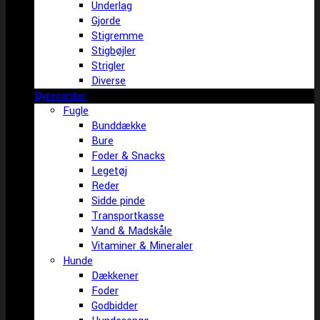
Underlag
Gjorde
Stigremme
Stigbøjler
Strigler
Diverse
Dyrecenter
Fugle
Bunddække
Bure
Foder & Snacks
Legetøj
Reder
Sidde pinde
Transportkasse
Vand & Madskåle
Vitaminer & Mineraler
Hunde
Dækkener
Foder
Godbidder