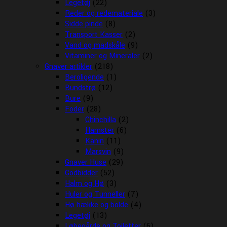
Legetøj
(22)
Reder og redemateriale
(3)
Sidde pinde
(8)
Transport Kasser
(2)
Vand og madskåle
(9)
Vitaminer og Mineraler
(2)
Gnaver artikler
(218)
Beroligende
(1)
Bundstrø
(12)
Bure
(9)
Foder
(28)
Chinchilla
(2)
Hamster
(6)
Kanin
(11)
Marsvin
(9)
Gnaver Huse
(29)
Godbidder
(52)
Halm og Hø
(3)
Huler og Tunneller
(7)
Hø hække og bolde
(4)
Legetøj
(13)
Løbegårde og Toiletter
(6)