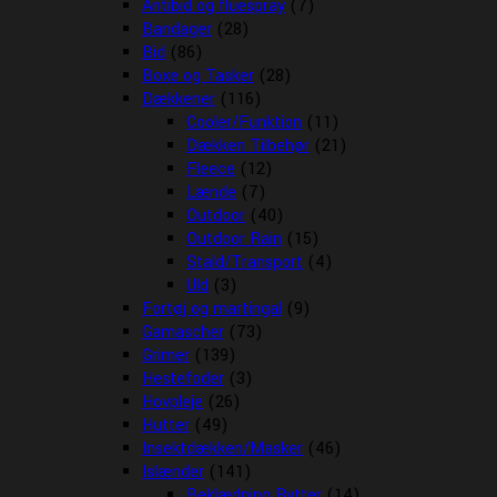
Antibid og fluespray
(7)
Bandager
(28)
Bid
(86)
Boxe og Tasker
(28)
Dækkener
(116)
Cooler/Funktion
(11)
Dækken Tilbehør
(21)
Fleece
(12)
Lænde
(7)
Outdoor
(40)
Outdoor Rain
(15)
Stald/Transport
(4)
Uld
(3)
Fortøj og martingal
(9)
Gamascher
(73)
Grimer
(139)
Hestefoder
(3)
Hovpleje
(26)
Hutter
(49)
Insektdækken/Masker
(46)
Islænder
(141)
Beklædning Rytter
(14)