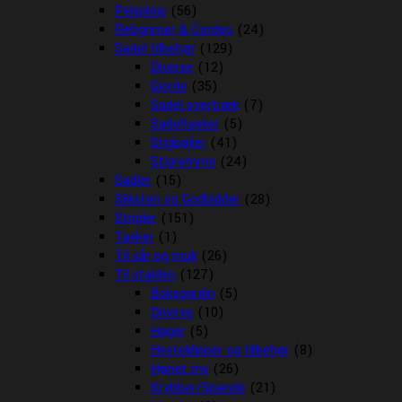
Pelspleje
(56)
Rebgrimer & Cordeo
(24)
Sadel tilbehør
(129)
Diverse
(12)
Gjorde
(35)
Sadel overtræk
(7)
Sadeltasker
(5)
Stigbøjler
(41)
Stigremme
(24)
Sadler
(15)
Sliksten og Godbidder
(28)
Strigler
(151)
Tasker
(1)
Til sår og muk
(26)
Til stalden
(127)
Boksgardin
(5)
Diverse
(10)
Hager
(5)
Hesteklipper og tilbehør
(8)
Hønet mv
(26)
Krybber/Spande
(21)