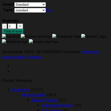
Variant
Farve
Ryd
Neglesaks
Neglesaks
antal
Tilføj til kurv
Varenummer (SKU):
4011905062853
Kategorier:
Dyrecenter
,
Gnaver artikler
,
Pelspleje
Produkt Kategorier
Dyrecenter
(2117)
Akvarie artikler
(351)
Akvarie Pumper
(27)
Indvendige Pumper
(12)
Luft pumper
(9)