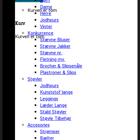
Børn
Dame
Kurven er tom
Herre
Jodhpurs
Kurv
Vinter
Konkurrence
Kurven er tom
Stævne Bluser
Stævne Jakker
Stævne nr.
Fletning mv.
Brocher & Slipsenåle
Plastroner & Slips
Støvler
Jodhpurs
Kunststof lange
Leggings
Læder Lange
Stald Støvler
Støvle Tilbehør
Accesories
Strømper
Bælter