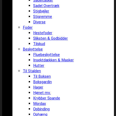
Sadeltasker
Sadel Overtræk
Stigbøjler
Stigremme
Diverse
Foder
Hestefoder
Sliksten & Godbidder
Tilskud
Beskyttelse
Fluebeskyttelse
Insektdækken & Masker
Hutter
Til Stalden
Til Boksen
Boksgardin
Hager
Hønet mv.
Krybber Spande
Mordax
Opbinding
Ophæng