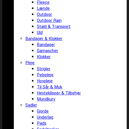
Fleece
Lænde
Outdoor
Outdoor Rain
Stald & Transport
Uld
Bandager & Klokker
Bandager
Gamascher
Klokker
Pleje
Strigler
Pelspleje
Hovpleje
Til Sår & Muk
Hesteklipper & Tilbehør
Mundkurv
Sadler
Gjorde
Underlag
Pads