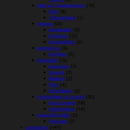
Huler og Transportkasser
(10)
Huler
(9)
Transportbure
(1)
Hygiejne
(23)
Kattebakker
(5)
Kattegrus
(12)
Kattetoiletter
(5)
kattelemme
(5)
Cat Mate
(5)
Katteskåle
(15)
Automater
(3)
Keramik
(3)
Melamin
(2)
Plast
(4)
Sutteflasker
(2)
Kradsemiljøer og Legetøj
(32)
Katte Legetøj
(18)
Kradsemiljøer
(14)
Loppe/flåt midler
(5)
Vetocanis
(2)
Levende dyr
(144)