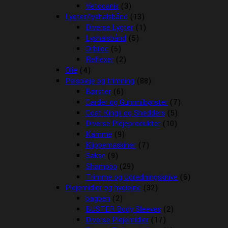
Vetocanis
(3)
Lygter/lyshalsbånd
(13)
Diverse Lygter
(1)
Lyshalsbånd
(5)
Orbiloc
(5)
Reflexer
(2)
Olie
(4)
Pelspleje og trimning
(88)
Børster
(6)
Carder og Gummibørster
(7)
Coat Kings og Shedders
(5)
Diverse Plejeprodukter
(10)
Kamme
(9)
Klippemaskiner
(7)
Sakse
(9)
Shampoo
(29)
Trimme og Udredningsknive
(6)
Plejemidler og hygiejne
(32)
bagben
(2)
BUSTER Body Sleeves
(2)
Diverse Plejemidler
(17)