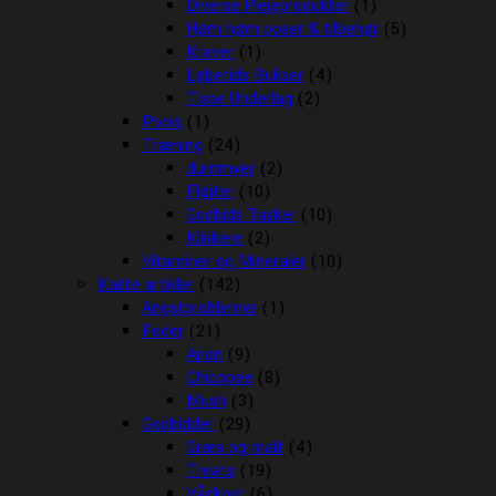
Diverse Plejeprodukter
(1)
Høm høm poser & tilbehør
(5)
Kraver
(1)
Løbetids Bukser
(4)
Tisse Underlag
(2)
Pools
(1)
Træning
(24)
dummyer
(2)
Fløjter
(10)
Godbids Tasker
(10)
Klikkere
(2)
Vitaminer og Mineraler
(10)
Katte artikler
(142)
Angstproblemer
(1)
Foder
(21)
Arion
(9)
Chicopee
(8)
Mush
(3)
Godbidder
(29)
Græs og malt
(4)
Treats
(19)
Vådkost
(6)