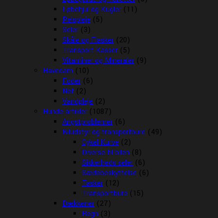
Løbehjul og Kugler
(11)
Pelspleje
(5)
Seler
(3)
Skåle og Flasker
(20)
Transport Kasser
(5)
Vitaminer og Mineraler
(9)
Havedam
(10)
Foder
(6)
Net
(2)
Vandpleje
(2)
Hunde artikler
(1087)
Angstproblemer
(6)
Biludstyr og transportbure
(49)
Cykel Kurve
(2)
Diverse til bilen
(8)
Sikkerheds seler
(6)
Sædebeskyttelse
(6)
Tasker
(12)
Transportbure
(15)
Dækkener
(27)
Regn
(3)