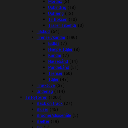
Mordax
(2)
Opbinding
(18)
Ophæng
(12)
Til Boksen
(10)
Trailer Tilbehør
(3)
Tilskud
(54)
Trenser/kandar
(196)
Bidløs
(7)
Hjælpe Tøjler
(8)
Kandar
(7)
Næsebånd
(14)
Pandebånd
(51)
Trenser
(60)
Tøjler
(47)
Træktove
(37)
Underlag
(114)
Til Rytteren
(1200)
Back on track
(27)
Bluser
(45)
Brocher/slipsenåle
(5)
Bælter
(19)
Div
(5)