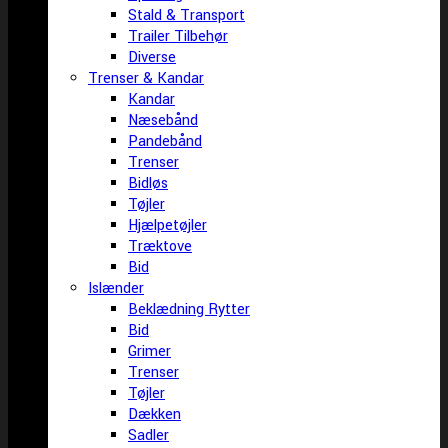
Stald & Transport
Trailer Tilbehør
Diverse
Trenser & Kandar
Kandar
Næsebånd
Pandebånd
Trenser
Bidløs
Tøjler
Hjælpetøjler
Træktove
Bid
Islænder
Beklædning Rytter
Bid
Grimer
Trenser
Tøjler
Dækken
Sadler