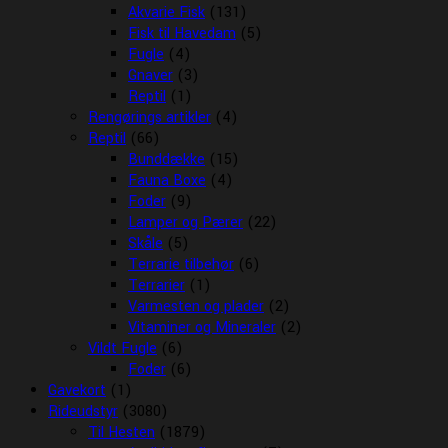
Akvarie Fisk
(131)
Fisk til Havedam
(5)
Fugle
(4)
Gnaver
(3)
Reptil
(1)
Rengørings artikler
(4)
Reptil
(66)
Bunddække
(15)
Fauna Boxe
(4)
Foder
(9)
Lamper og Pærer
(22)
Skåle
(5)
Terrarie tilbehør
(6)
Terrarier
(1)
Varmesten og plader
(2)
Vitaminer og Mineraler
(2)
Vildt Fugle
(6)
Foder
(6)
Gavekort
(1)
Rideudstyr
(3080)
Til Hesten
(1879)