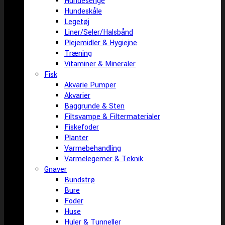
Hundesenge
Hundeskåle
Legetøj
Liner/Seler/Halsbånd
Plejemidler & Hygiejne
Træning
Vitaminer & Mineraler
Fisk
Akvarie Pumper
Akvarier
Baggrunde & Sten
Filtsvampe & Filtermaterialer
Fiskefoder
Planter
Varmebehandling
Varmelegemer & Teknik
Gnaver
Bundstrø
Bure
Foder
Huse
Huler & Tunneller