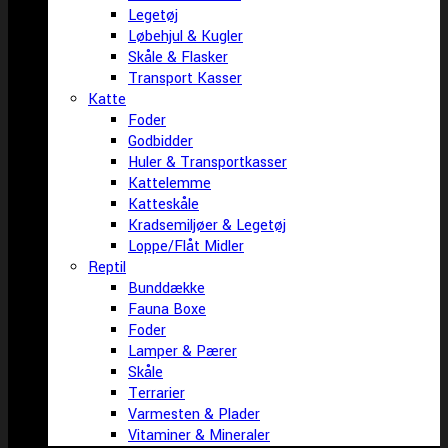
Legetøj
Løbehjul & Kugler
Skåle & Flasker
Transport Kasser
Katte
Foder
Godbidder
Huler & Transportkasser
Kattelemme
Katteskåle
Kradsemiljøer & Legetøj
Loppe/Flåt Midler
Reptil
Bunddække
Fauna Boxe
Foder
Lamper & Pærer
Skåle
Terrarier
Varmesten & Plader
Vitaminer & Mineraler