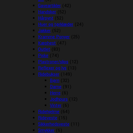
Gaveartikler
(42)
Handsker
(52)
Hårpynt
(52)
Huer og tørklæder
(24)
Jakker
(52)
Kramme Ponyer
(25)
Kæphest
(47)
Outlet
(83)
Piske
(74)
Plastroner/slips
(12)
Reflexer og lys
(13)
Ridebukser
(149)
Børn
(32)
Dame
(91)
Herre
(6)
Jodhpurs
(12)
Vinter
(6)
Ridehjelme
(64)
Rideveste
(15)
Sikkerhedsveste
(11)
Smykker
(6)