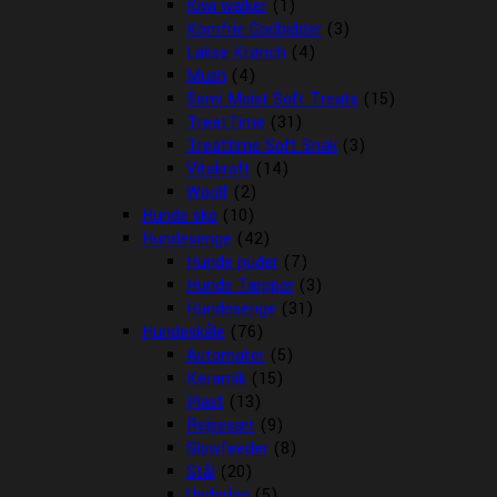
Kiwi walker
(1)
Kornfrie Godbidder
(3)
Lakse Krønch
(4)
Mush
(4)
Semi Moist Soft Treats
(15)
TreatTime
(31)
Treattime Soft Snak
(3)
Vitakraft
(14)
Woolf
(2)
Hunde sko
(10)
Hundesenge
(42)
Hunde puder
(7)
Hunde Tæpper
(3)
Hundesenge
(31)
Hundeskåle
(76)
Automater
(5)
Keramik
(15)
Plast
(13)
Rejsesæt
(9)
Slowfeeder
(8)
Stål
(20)
Underlag
(5)