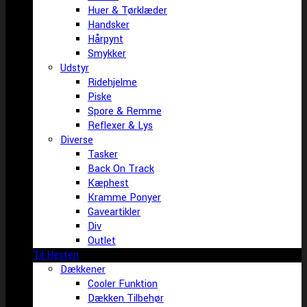
Huer & Tørklæder
Handsker
Hårpynt
Smykker
Udstyr
Ridehjelme
Piske
Spore & Remme
Reflexer & Lys
Diverse
Tasker
Back On Track
Kæphest
Kramme Ponyer
Gaveartikler
Div
Outlet
Til Hesten
Dækkener
Cooler Funktion
Dækken Tilbehør