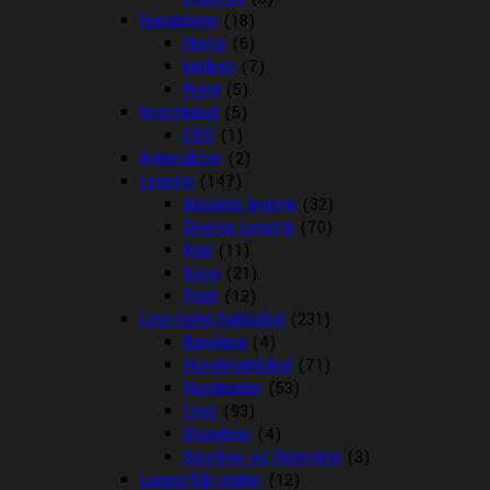
Hundetegn
(18)
Hjerte
(6)
kødben
(7)
Rund
(5)
Kosttilskud
(5)
CBD
(1)
Kølemåtter
(2)
Legetøj
(147)
Aktivitet legetøj
(32)
Diverse Legetøj
(70)
Kiwi
(11)
Kong
(21)
Petit
(12)
Liner/seler/halsbånd
(231)
Bandana
(4)
Hundehalsbånd
(71)
Hundeseler
(53)
Liner
(93)
Showliner
(4)
Sporliner og Opbinding
(3)
Loppe/flåt midler
(12)