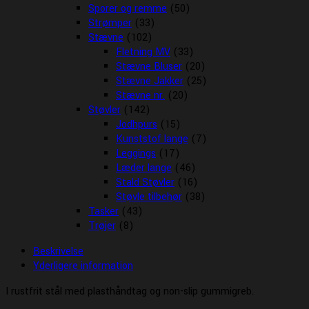
Sporer og remme
(50)
Strømper
(33)
Stævne
(102)
Fletning MV
(33)
Stævne Bluser
(20)
Stævne Jakker
(25)
Stævne nr.
(20)
Støvler
(142)
Jodhpurs
(15)
Kunststof lange
(7)
Leggings
(17)
Læder lange
(46)
Stald Støvler
(16)
Støvle tilbehør
(38)
Tasker
(43)
Trøjer
(8)
Beskrivelse
Yderligere information
I rustfrit stål med plasthåndtag og non-slip gummigreb.