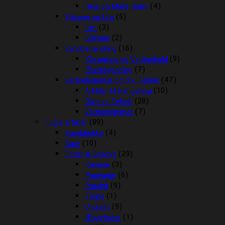
Reje og Malle Huler
(4)
Silicone og Lim
(5)
Lim
(3)
Silicone
(2)
Vandbehandling
(16)
Klargøring og Vedligehold
(9)
Plantegødning
(7)
Varmelegemer og div. Teknik
(47)
Artikler til Rengøring
(10)
Diverse Teknik
(28)
Varmelegemer
(7)
Fugle artikler
(89)
Bunddække
(4)
Bure
(10)
Foder & Snacks
(29)
Kanarie
(3)
Papegøje
(6)
Parakit
(9)
Trope
(1)
Undulat
(9)
Æggefoder
(1)