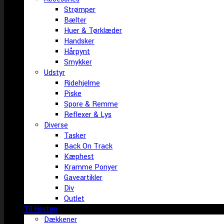
Strømper
Bælter
Huer & Tørklæder
Handsker
Hårpynt
Smykker
Udstyr
Ridehjelme
Piske
Spore & Remme
Reflexer & Lys
Diverse
Tasker
Back On Track
Kæphest
Kramme Ponyer
Gaveartikler
Div
Outlet
Til Hesten
Dækkener