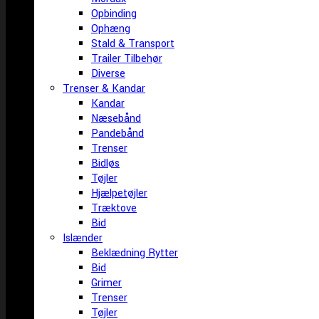
Opbinding
Ophæng
Stald & Transport
Trailer Tilbehør
Diverse
Trenser & Kandar
Kandar
Næsebånd
Pandebånd
Trenser
Bidløs
Tøjler
Hjælpetøjler
Træktove
Bid
Islænder
Beklædning Rytter
Bid
Grimer
Trenser
Tøjler