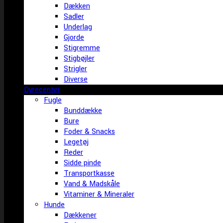
Dækken
Sadler
Underlag
Gjorde
Stigremme
Stigbøjler
Strigler
Diverse
Dyrecenter
Fugle
Bunddække
Bure
Foder & Snacks
Legetøj
Reder
Sidde pinde
Transportkasse
Vand & Madskåle
Vitaminer & Mineraler
Hunde
Dækkener