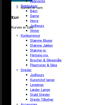
Rideveste
Ridebukser
Kurven er tom
Børn
Dame
Kurv
Herre
Jodhpurs
Kurven er tom
Vinter
Konkurrence
Stævne Bluser
Stævne Jakker
Stævne nr.
Fletning mv.
Brocher & Slipsenåle
Plastroner & Slips
Støvler
Jodhpurs
Kunststof lange
Leggings
Læder Lange
Stald Støvler
Støvle Tilbehør
Accesories