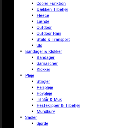
Cooler Funktion
Dækken Tilbehør
Fleece
Lænde
Outdoor
Outdoor Rain
Stald & Transport
Uld
Bandager & Klokker
Bandager
Gamascher
Klokker
Pleje
Strigler
Pelspleje
Hovpleje
Til Sår & Muk
Hesteklipper & Tilbehør
Mundkurv
Sadler
Gjorde