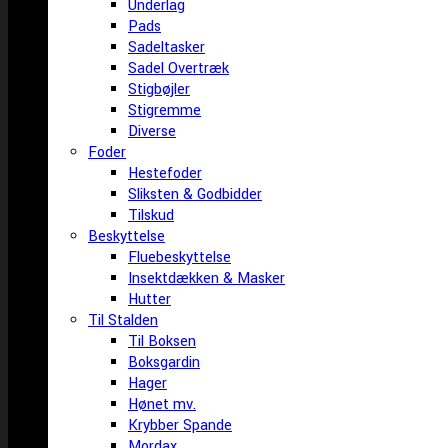
Underlag
Pads
Sadeltasker
Sadel Overtræk
Stigbøjler
Stigremme
Diverse
Foder
Hestefoder
Sliksten & Godbidder
Tilskud
Beskyttelse
Fluebeskyttelse
Insektdækken & Masker
Hutter
Til Stalden
Til Boksen
Boksgardin
Hager
Hønet mv.
Krybber Spande
Mordax