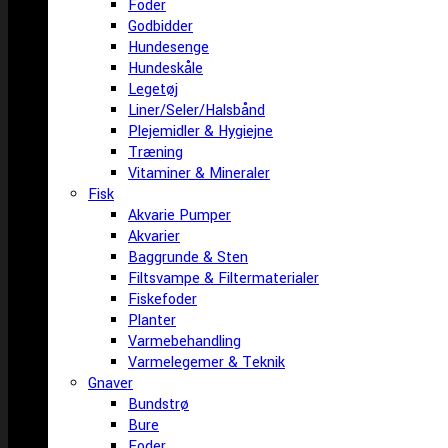
Foder
Godbidder
Hundesenge
Hundeskåle
Legetøj
Liner/Seler/Halsbånd
Plejemidler & Hygiejne
Træning
Vitaminer & Mineraler
Fisk
Akvarie Pumper
Akvarier
Baggrunde & Sten
Filtsvampe & Filtermaterialer
Fiskefoder
Planter
Varmebehandling
Varmelegemer & Teknik
Gnaver
Bundstrø
Bure
Foder