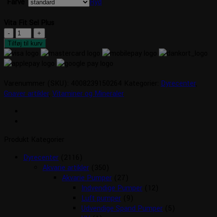
Farve
Ryd
Vita Fit Sel Plus
Vita
Fit
Tilføj til kurv
Sel
Plus
antal
Varenummer (SKU):
4008239150264
Kategorier:
Dyrecenter
,
Gnaver artikler
,
Vitaminer og Mineraler
Produkt Kategorier
Dyrecenter
(2116)
Akvarie artikler
(350)
Akvarie Pumper
(27)
Indvendige Pumper
(12)
Luft pumper
(9)
Udvendige Spand Pumper
(5)