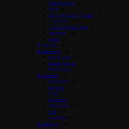
Lakse Krønch
(4)
Mush
(4)
Semi Moist Soft Treats
(15)
TreatTime
(31)
Treattime Soft Snak
(3)
Vitakraft
(14)
Woolf
(2)
Hunde sko
(10)
Hundesenge
(42)
Hunde puder
(7)
Hunde Tæpper
(3)
Hundesenge
(31)
Hundeskåle
(76)
Automater
(5)
Keramik
(15)
Plast
(13)
Rejsesæt
(9)
Slowfeeder
(8)
Stål
(20)
Underlag
(5)
Hundetegn
(18)