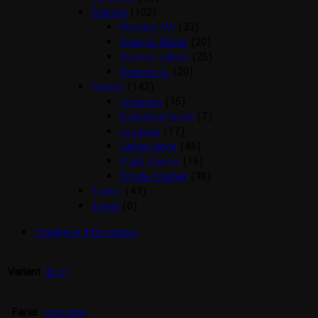
Stævne
(102)
Fletning MV
(33)
Stævne Bluser
(20)
Stævne Jakker
(25)
Stævne nr.
(20)
Støvler
(142)
Jodhpurs
(15)
Kunststof lange
(7)
Leggings
(17)
Læder lange
(46)
Stald Støvler
(16)
Støvle tilbehør
(38)
Tasker
(43)
Trøjer
(8)
Yderligere information
Variant
40 gr
Farve
standard