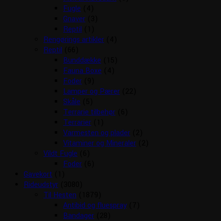
Fugle
(4)
Gnaver
(3)
Reptil
(1)
Rengørings artikler
(4)
Reptil
(66)
Bunddække
(15)
Fauna Boxe
(4)
Foder
(9)
Lamper og Pærer
(22)
Skåle
(5)
Terrarie tilbehør
(6)
Terrarier
(1)
Varmesten og plader
(2)
Vitaminer og Mineraler
(2)
Vildt Fugle
(6)
Foder
(6)
Gavekort
(1)
Rideudstyr
(3080)
Til Hesten
(1879)
Antibid og fluespray
(7)
Bandager
(28)