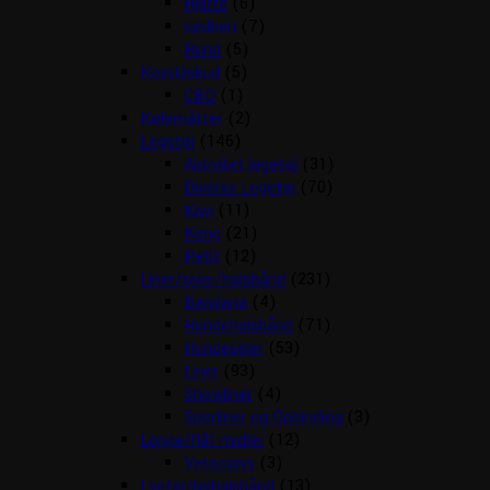
Hjerte
(6)
kødben
(7)
Rund
(5)
Kosttilskud
(5)
CBD
(1)
Kølemåtter
(2)
Legetøj
(146)
Aktivitet legetøj
(31)
Diverse Legetøj
(70)
Kiwi
(11)
Kong
(21)
Petit
(12)
Liner/seler/halsbånd
(231)
Bandana
(4)
Hundehalsbånd
(71)
Hundeseler
(53)
Liner
(93)
Showliner
(4)
Sporliner og Opbinding
(3)
Loppe/flåt midler
(12)
Vetocanis
(3)
Lygter/lyshalsbånd
(13)