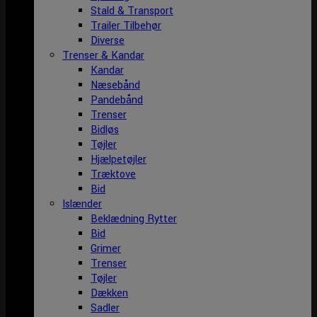
Stald & Transport
Trailer Tilbehør
Diverse
Trenser & Kandar
Kandar
Næsebånd
Pandebånd
Trenser
Bidløs
Tøjler
Hjælpetøjler
Træktove
Bid
Islænder
Beklædning Rytter
Bid
Grimer
Trenser
Tøjler
Dækken
Sadler