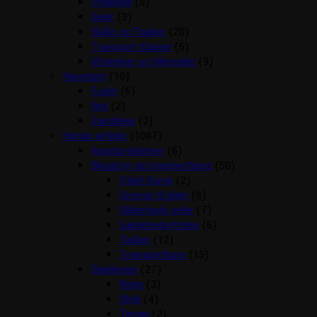
Pelspleje
(5)
Seler
(3)
Skåle og Flasker
(20)
Transport Kasser
(5)
Vitaminer og Mineraler
(9)
Havedam
(10)
Foder
(6)
Net
(2)
Vandpleje
(2)
Hunde artikler
(1087)
Angstproblemer
(6)
Biludstyr og transportbure
(50)
Cykel Kurve
(2)
Diverse til bilen
(8)
Sikkerheds seler
(7)
Sædebeskyttelse
(6)
Tasker
(12)
Transportbure
(15)
Dækkener
(27)
Regn
(3)
Strik
(4)
Terapi
(2)