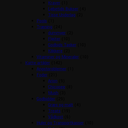
Kraver
(1)
Løbetids Bukser
(4)
Tisse Underlag
(2)
Pools
(1)
Træning
(24)
dummyer
(2)
Fløjter
(10)
Godbids Tasker
(10)
Klikkere
(2)
Vitaminer og Mineraler
(10)
Katte artikler
(142)
Angstproblemer
(1)
Foder
(21)
Arion
(9)
Chicopee
(8)
Mush
(3)
Godbidder
(29)
Græs og malt
(4)
Treats
(19)
Vådkost
(6)
Huler og Transportkasser
(10)