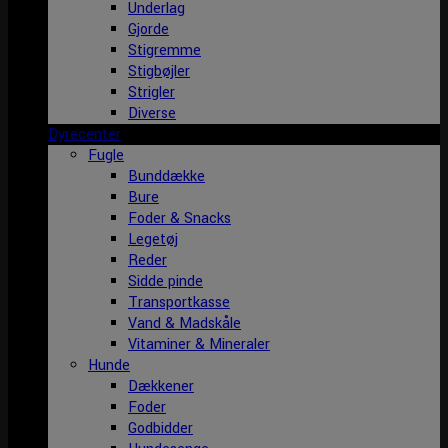
Underlag
Gjorde
Stigremme
Stigbøjler
Strigler
Diverse
Dyrecenter
Fugle
Bunddække
Bure
Foder & Snacks
Legetøj
Reder
Sidde pinde
Transportkasse
Vand & Madskåle
Vitaminer & Mineraler
Hunde
Dækkener
Foder
Godbidder