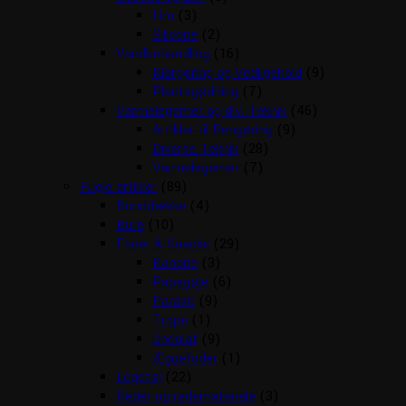
Lim
(3)
Silicone
(2)
Vandbehandling
(16)
Klargøring og Vedligehold
(9)
Plantegødning
(7)
Varmelegemer og div. Teknik
(46)
Artikler til Rengøring
(9)
Diverse Teknik
(28)
Varmelegemer
(7)
Fugle artikler
(89)
Bunddække
(4)
Bure
(10)
Foder & Snacks
(29)
Kanarie
(3)
Papegøje
(6)
Parakit
(9)
Trope
(1)
Undulat
(9)
Æggefoder
(1)
Legetøj
(22)
Reder og redemateriale
(3)