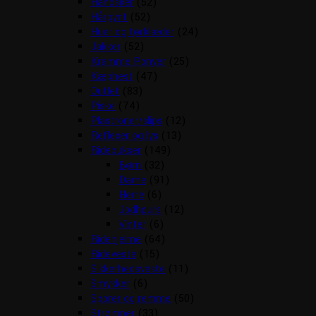
Handsker
(52)
Hårpynt
(52)
Huer og tørklæder
(24)
Jakker
(52)
Kramme Ponyer
(25)
Kæphest
(47)
Outlet
(83)
Piske
(74)
Plastroner/slips
(12)
Reflexer og lys
(13)
Ridebukser
(149)
Børn
(32)
Dame
(91)
Herre
(6)
Jodhpurs
(12)
Vinter
(6)
Ridehjelme
(64)
Rideveste
(15)
Sikkerhedsveste
(11)
Smykker
(6)
Sporer og remme
(50)
Strømper
(33)