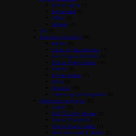
Diverse Lygter
(1)
Lyshalsbånd
(5)
Orbiloc
(5)
Reflexer
(2)
Olie
(4)
Pelspleje og trimning
(88)
Børster
(6)
Carder og Gummibørster
(7)
Coat Kings og Shedders
(5)
Diverse Plejeprodukter
(10)
Kamme
(9)
Klippemaskiner
(7)
Sakse
(9)
Shampoo
(29)
Trimme og Udredningsknive
(6)
Plejemidler og hygiejne
(32)
bagben
(2)
BUSTER Body Sleeves
(2)
Diverse Plejemidler
(17)
Diverse Plejeprodukter
(1)
Høm høm poser & tilbehør
(5)