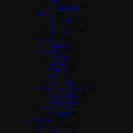
Huler
(9)
Transportbure
(1)
Hygiejne
(23)
Kattebakker
(5)
Kattegrus
(12)
Kattetoiletter
(5)
kattelemme
(5)
Cat Mate
(5)
Katteskåle
(15)
Automater
(3)
Keramik
(3)
Melamin
(2)
Plast
(4)
Sutteflasker
(2)
Kradsemiljøer og Legetøj
(32)
Katte Legetøj
(18)
Kradsemiljøer
(14)
Loppe/flåt midler
(5)
Vetocanis
(2)
Levende dyr
(144)
Akvarie Fisk
(131)
Fisk til Havedam
(5)