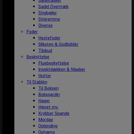
Sadeltasker
Sadel Overtræk
Stigbøjler
Stigremme
Diverse
Foder
Hestefoder
Sliksten & Godbidder
Tilskud
Beskyttelse
Fluebeskyttelse
Insektdækken & Masker
Hutter
Til Stalden
Til Boksen
Boksgardin
Hager
Hønet mv.
Krybber Spande
Mordax
Opbinding
Ophæng