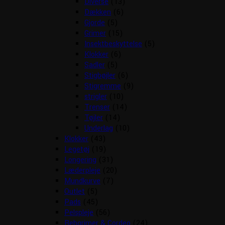
Diverse
(13)
Dækken
(6)
Gjorde
(5)
Grimer
(15)
Insektbeskyttelse
(5)
Klokker
(6)
Sadler
(5)
Stigbøjler
(6)
Stigremme
(9)
strigler
(10)
Trenser
(14)
Tøjler
(14)
Underlag
(10)
Klokker
(43)
Legetøj
(19)
Longering
(31)
Læderpleje
(20)
Mundkurve
(7)
Outlet
(5)
Pads
(45)
Pelspleje
(56)
Rebgrimer & Cordeo
(24)