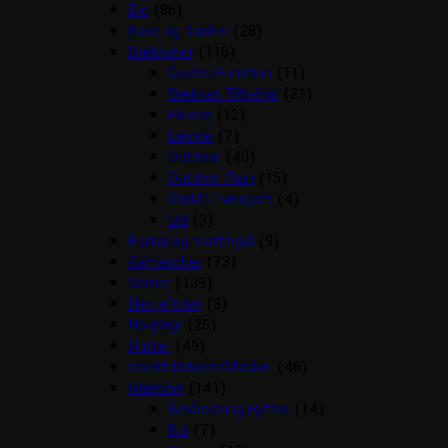
Bid
(86)
Boxe og Tasker
(28)
Dækkener
(116)
Cooler/Funktion
(11)
Dækken Tilbehør
(21)
Fleece
(12)
Lænde
(7)
Outdoor
(40)
Outdoor Rain
(15)
Stald/Transport
(4)
Uld
(3)
Fortøj og martingal
(9)
Gamascher
(73)
Grimer
(139)
Hestefoder
(3)
Hovpleje
(26)
Hutter
(49)
Insektdækken/Masker
(46)
Islænder
(141)
Beklædning Rytter
(14)
Bid
(7)