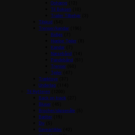
Ophæng
(12)
Til Boksen
(10)
Trailer Tilbehør
(3)
Tilskud
(54)
Trenser/kandar
(196)
Bidløs
(7)
Hjælpe Tøjler
(8)
Kandar
(7)
Næsebånd
(14)
Pandebånd
(51)
Trenser
(60)
Tøjler
(47)
Træktove
(37)
Underlag
(114)
Til Rytteren
(1200)
Back on track
(27)
Bluser
(45)
Brocher/slipsenåle
(5)
Bælter
(19)
Div
(5)
Gaveartikler
(42)