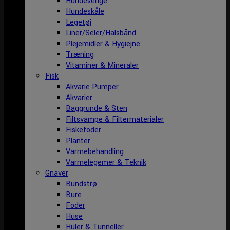
Hundesenge
Hundeskåle
Legetøj
Liner/Seler/Halsbånd
Plejemidler & Hygiejne
Træning
Vitaminer & Mineraler
Fisk
Akvarie Pumper
Akvarier
Baggrunde & Sten
Filtsvampe & Filtermaterialer
Fiskefoder
Planter
Varmebehandling
Varmelegemer & Teknik
Gnaver
Bundstrø
Bure
Foder
Huse
Huler & Tunneller