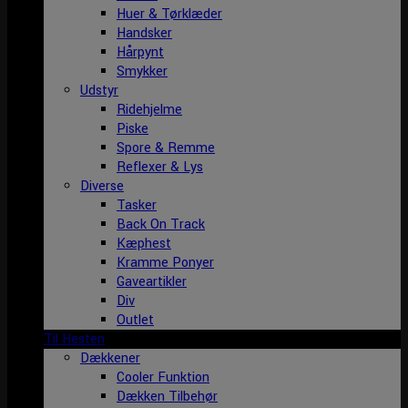
Huer & Tørklæder
Handsker
Hårpynt
Smykker
Udstyr
Ridehjelme
Piske
Spore & Remme
Reflexer & Lys
Diverse
Tasker
Back On Track
Kæphest
Kramme Ponyer
Gaveartikler
Div
Outlet
Til Hesten
Dækkener
Cooler Funktion
Dækken Tilbehør