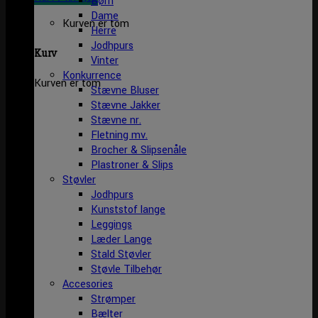
Børn
Dame
Kurven er tom
Herre
Jodhpurs
Kurv
Vinter
Konkurrence
Kurven er tom
Stævne Bluser
Stævne Jakker
Stævne nr.
Fletning mv.
Brocher & Slipsenåle
Plastroner & Slips
Støvler
Jodhpurs
Kunststof lange
Leggings
Læder Lange
Stald Støvler
Støvle Tilbehør
Accesories
Strømper
Bælter