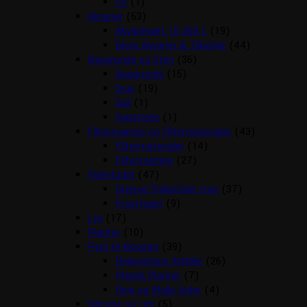
UV
(1)
Akvarier
(63)
Akvariesæt 10-260 L
(19)
Biorb Akvarier & Tilbehør
(44)
Baggrunde og Sten
(36)
Baggrunde
(15)
Grus
(19)
Soil
(1)
Substrate
(1)
Filtersvampe og Filtermaterialer
(43)
Filtermaterialer
(14)
Filtersvampe
(27)
Fiskefoder
(47)
Diverse Fiskefoder mm
(37)
Frostfoder
(9)
Lys
(17)
Planter
(10)
Pynt til Akvariet
(39)
Dekorations Artikler
(26)
Plastik Planter
(7)
Reje og Malle Huler
(4)
Silicone og Lim
(5)