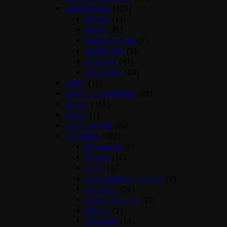
Sadel tilbehør
(129)
Diverse
(12)
Gjorde
(35)
Sadel overtræk
(7)
Sadeltasker
(5)
Stigbøjler
(41)
Stigremme
(24)
Sadler
(15)
Sliksten og Godbidder
(28)
Strigler
(151)
Tasker
(1)
Til sår og muk
(26)
Til stalden
(127)
Boksgardin
(5)
Diverse
(10)
Hager
(5)
Hesteklipper og tilbehør
(8)
Hønet mv
(26)
Krybber/Spande
(21)
Mordax
(2)
Opbinding
(18)