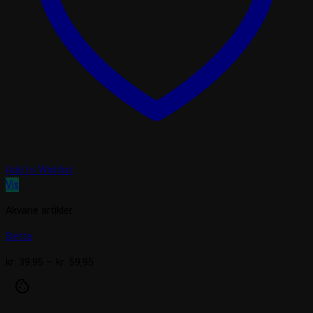
Add to Wishlist
Vis
Akvarie artikler
Betta
Prisinterval:
kr.
39,95
–
kr.
59,95
kr. 39,95
cookie
til
kr. 59,95