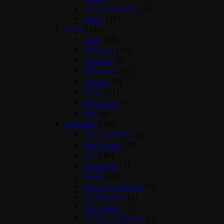
Tørre Dækkener
(3)
Vinter
(15)
Foder
(121)
Arion
(39)
Chicopee
(20)
Easybarf
(5)
Eukanuba
(16)
Genesis
(6)
Mush
(27)
Pronature
(1)
Rafi
(6)
Godbidder
(169)
Barf godbidder
(3)
Barf Snack
(20)
Ben
(40)
Benebone
(7)
Boxby
(11)
Diverse godbidder
(7)
Julekalender
(1)
Kiwi walker
(1)
Kornfrie Godbidder
(3)