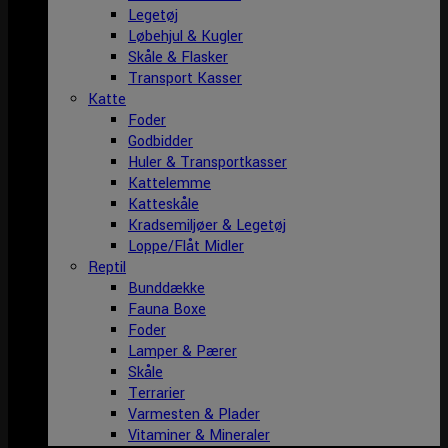
Legetøj
Løbehjul & Kugler
Skåle & Flasker
Transport Kasser
Katte
Foder
Godbidder
Huler & Transportkasser
Kattelemme
Katteskåle
Kradsemiljøer & Legetøj
Loppe/Flåt Midler
Reptil
Bunddække
Fauna Boxe
Foder
Lamper & Pærer
Skåle
Terrarier
Varmesten & Plader
Vitaminer & Mineraler