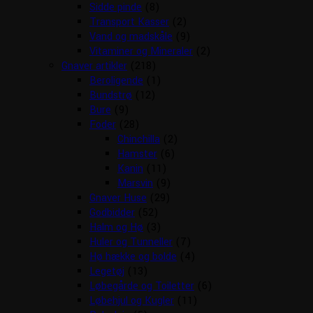
Sidde pinde
(8)
Transport Kasser
(2)
Vand og madskåle
(9)
Vitaminer og Mineraler
(2)
Gnaver artikler
(218)
Beroligende
(1)
Bundstrø
(12)
Bure
(9)
Foder
(28)
Chinchilla
(2)
Hamster
(6)
Kanin
(11)
Marsvin
(9)
Gnaver Huse
(29)
Godbidder
(52)
Halm og Hø
(3)
Huler og Tunneller
(7)
Hø hække og bolde
(4)
Legetøj
(13)
Løbegårde og Toiletter
(6)
Løbehjul og Kugler
(11)