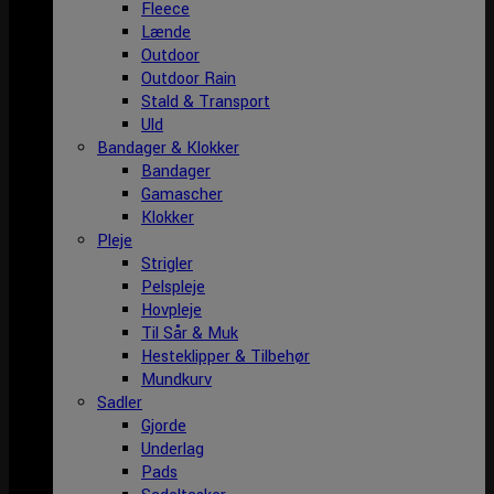
Fleece
Lænde
Outdoor
Outdoor Rain
Stald & Transport
Uld
Bandager & Klokker
Bandager
Gamascher
Klokker
Pleje
Strigler
Pelspleje
Hovpleje
Til Sår & Muk
Hesteklipper & Tilbehør
Mundkurv
Sadler
Gjorde
Underlag
Pads