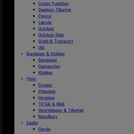
Cooler Funktion
Dækken Tilbehør
Fleece
Lænde
Outdoor
Outdoor Rain
Stald & Transport
Uld
Bandager & Klokker
Bandager
Gamascher
Klokker
Pleje
Strigler
Pelspleje
Hovpleje
Til Sår & Muk
Hesteklipper & Tilbehør
Mundkurv
Sadler
Gjorde