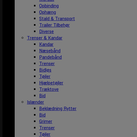
Opbinding
Ophæng
Stald & Transport
Trailer Tilbehør
Diverse
Trenser & Kandar
Kandar
Næsebånd
Pandebånd
Trenser
Bidløs
Tøjler
Hjælpetøjler
Træktove
Bid
Islænder
Beklædning Rytter
Bid
Grimer
Trenser
Tøjler