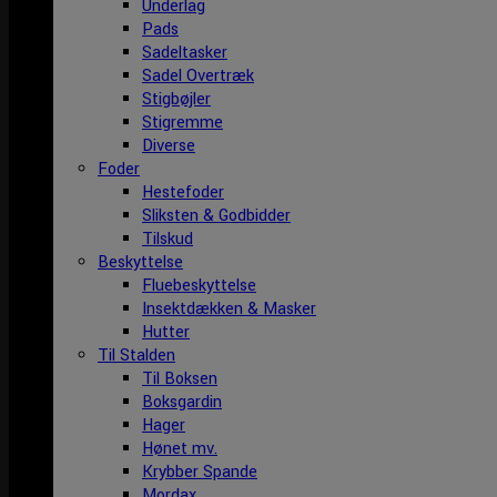
Underlag
Pads
Sadeltasker
Sadel Overtræk
Stigbøjler
Stigremme
Diverse
Foder
Hestefoder
Sliksten & Godbidder
Tilskud
Beskyttelse
Fluebeskyttelse
Insektdækken & Masker
Hutter
Til Stalden
Til Boksen
Boksgardin
Hager
Hønet mv.
Krybber Spande
Mordax