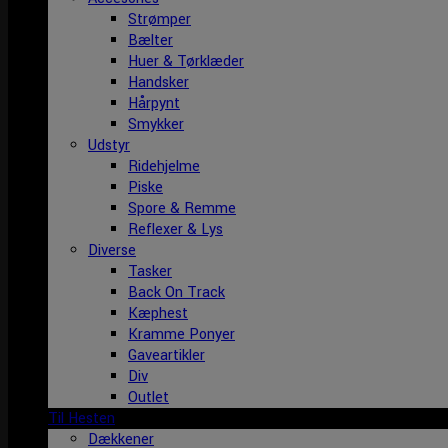
Strømper
Bælter
Huer & Tørklæder
Handsker
Hårpynt
Smykker
Udstyr
Ridehjelme
Piske
Spore & Remme
Reflexer & Lys
Diverse
Tasker
Back On Track
Kæphest
Kramme Ponyer
Gaveartikler
Div
Outlet
Til Hesten
Dækkener