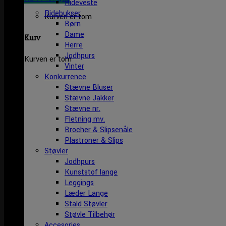
Rideveste
Ridebukser
Kurven er tom
Børn
Dame
Kurv
Herre
Jodhpurs
Kurven er tom
Vinter
Konkurrence
Stævne Bluser
Stævne Jakker
Stævne nr.
Fletning mv.
Brocher & Slipsenåle
Plastroner & Slips
Støvler
Jodhpurs
Kunststof lange
Leggings
Læder Lange
Stald Støvler
Støvle Tilbehør
Accesories