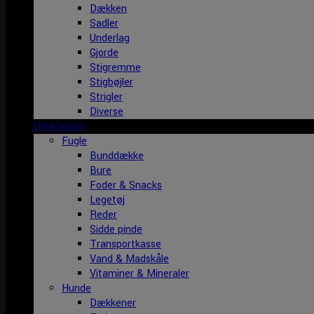
Dækken
Sadler
Underlag
Gjorde
Stigremme
Stigbøjler
Strigler
Diverse
Dyrecenter
Fugle
Bunddække
Bure
Foder & Snacks
Legetøj
Reder
Sidde pinde
Transportkasse
Vand & Madskåle
Vitaminer & Mineraler
Hunde
Dækkener