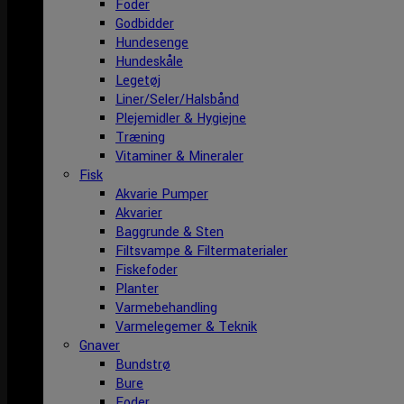
Foder
Godbidder
Hundesenge
Hundeskåle
Legetøj
Liner/Seler/Halsbånd
Plejemidler & Hygiejne
Træning
Vitaminer & Mineraler
Fisk
Akvarie Pumper
Akvarier
Baggrunde & Sten
Filtsvampe & Filtermaterialer
Fiskefoder
Planter
Varmebehandling
Varmelegemer & Teknik
Gnaver
Bundstrø
Bure
Foder