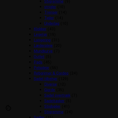
Stigremme
(9)
strigler
(10)
Trenser
(14)
Tøjler
(14)
Underlag
(10)
Klokker
(43)
Legetøj
(19)
Longering
(31)
Læderpleje
(20)
Mundkurve
(7)
Outlet
(5)
Pads
(45)
Pelspleje
(56)
Rebgrimer & Cordeo
(24)
Sadel tilbehør
(129)
Diverse
(12)
Gjorde
(35)
Sadel overtræk
(7)
Sadeltasker
(5)
Stigbøjler
(41)
cookie
Stigremme
(24)
Sadler
(15)