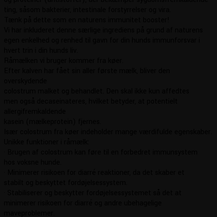
ting, såsom bakterier, intestinale forstyrrelser og vira.
Tænk på dette som en naturens immunitet booster!
Vi har inkluderet denne særlige ingrediens på grund af naturens
egen enkelhed og renhed til gavn for din hunds immunforsvar i
hvert trin i din hunds liv.
Råmælken vi bruger kommer fra køer.
Efter kalven har fået sin aller første mælk, bliver den
overskydende
colostrum malket og behandlet. Den skal ikke kun affedtes
men også decaseinateres, hvilket betyder, at potentielt
allergifremkaldende
kasein (mælkeprotein) fjernes.
Især colostrum fra køer indeholder mange værdifulde egenskaber.
Unikke funktioner i råmælk:
· Brugen af colostrum kan føre til en forbedret immunsystem
hos voksne hunde.
· Minimerer risikoen for diarré reaktioner, da det skaber et
stabilt og beskyttet fordøjelsessystem.
· Stabiliserer og beskytter fordøjelsessystemet så det at
minimerer risikoen for diarré og andre ubehagelige
maveproblemer.