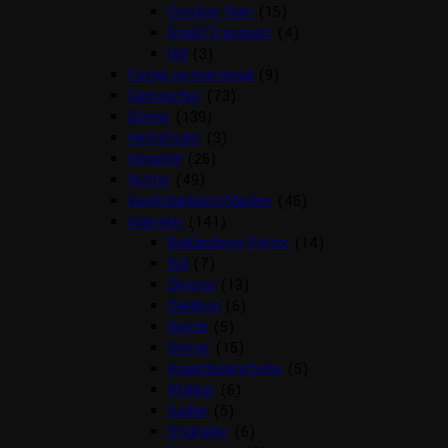
Outdoor Rain
(15)
Stald/Transport
(4)
Uld
(3)
Fortøj og martingal
(9)
Gamascher
(73)
Grimer
(139)
Hestefoder
(3)
Hovpleje
(26)
Hutter
(49)
Insektdækken/Masker
(46)
Islænder
(141)
Beklædning Rytter
(14)
Bid
(7)
Diverse
(13)
Dækken
(6)
Gjorde
(5)
Grimer
(15)
Insektbeskyttelse
(5)
Klokker
(6)
Sadler
(5)
Stigbøjler
(6)