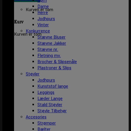
Børn
Dame
Kurven er tom
Herre
Jodhpurs
Kurv
Vinter
Konkurrence
Kurven er tom
Stævne Bluser
Stævne Jakker
Stævne nr.
Fletning mv.
Brocher & Slipsenåle
Plastroner & Slips
Støvler
Jodhpurs
Kunststof lange
Leggings
Læder Lange
Stald Støvler
Støvle Tilbehør
Accesories
Strømper
Bælter