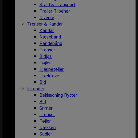
Stald & Transport
Trailer Tilbehør
Diverse
Trenser & Kandar
Kandar
Næsebånd
Pandebånd
Trenser
Bidløs
Tøjler
Hjælpetøjler
Træktove
Bid
Islænder
Beklædning Rytter
Bid
Grimer
Trenser
Tøjler
Dækken
Sadler