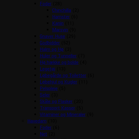
Foder
(28)
Chinchilla
(2)
Hamster
(6)
Kanin
(11)
Marsvin
(9)
Gnaver Huse
(29)
Godbidder
(52)
Halm og Hø
(3)
Huler og Tunneller
(7)
Hø hække og bolde
(4)
Legetøj
(13)
Løbegårde og Toiletter
(6)
Løbehjul og Kugler
(11)
Pelspleje
(5)
Seler
(3)
Skåle og Flasker
(20)
Transport Kasser
(5)
Vitaminer og Mineraler
(9)
Havedam
(10)
Foder
(6)
Net
(2)