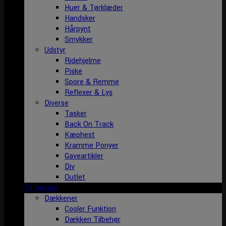
Huer & Tørklæder
Handsker
Hårpynt
Smykker
Udstyr
Ridehjelme
Piske
Spore & Remme
Reflexer & Lys
Diverse
Tasker
Back On Track
Kæphest
Kramme Ponyer
Gaveartikler
Div
Outlet
Til Hesten
Dækkener
Cooler Funktion
Dækken Tilbehør