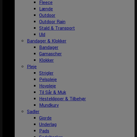
Fleece
Lænde
Outdoor
Outdoor Rain
Stald & Transport
Uld
Bandager & Klokker
Bandager
Gamascher
Klokker
Pleje
Strigler
Pelspleje
Hovpleje
Til Sår & Muk
Hesteklipper & Tilbehør
Mundkurv
Sadler
Gjorde
Underlag
Pads