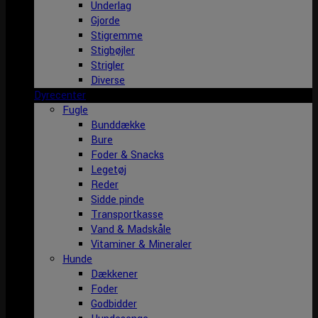
Underlag
Gjorde
Stigremme
Stigbøjler
Strigler
Diverse
Dyrecenter
Fugle
Bunddække
Bure
Foder & Snacks
Legetøj
Reder
Sidde pinde
Transportkasse
Vand & Madskåle
Vitaminer & Mineraler
Hunde
Dækkener
Foder
Godbidder