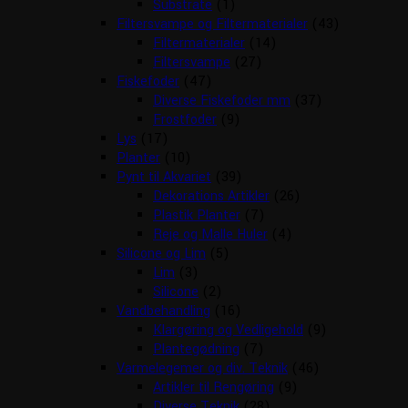
Substrate
(1)
Filtersvampe og Filtermaterialer
(43)
Filtermaterialer
(14)
Filtersvampe
(27)
Fiskefoder
(47)
Diverse Fiskefoder mm
(37)
Frostfoder
(9)
Lys
(17)
Planter
(10)
Pynt til Akvariet
(39)
Dekorations Artikler
(26)
Plastik Planter
(7)
Reje og Malle Huler
(4)
Silicone og Lim
(5)
Lim
(3)
Silicone
(2)
Vandbehandling
(16)
Klargøring og Vedligehold
(9)
Plantegødning
(7)
Varmelegemer og div. Teknik
(46)
Artikler til Rengøring
(9)
Diverse Teknik
(28)