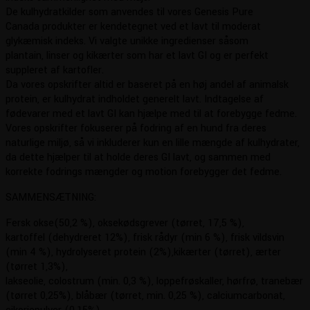
De kulhydratkilder som anvendes til vores Genesis Pure
Canada produkter er kendetegnet ved et lavt til moderat
glykæmisk indeks. Vi valgte unikke ingredienser såsom
plantain, linser og kikærter som har et lavt GI og er perfekt
suppleret af kartofler.
Da vores opskrifter altid er baseret på en høj andel af animalsk
protein, er kulhydrat indholdet generelt lavt. Indtagelse af
fødevarer med et lavt GI kan hjælpe med til at forebygge fedme.
Vores opskrifter fokuserer på fodring af en hund fra deres
naturlige miljø, så vi inkluderer kun en lille mængde af kulhydrater,
da dette hjælper til at holde deres GI lavt, og sammen med
korrekte fodrings mængder og motion forebygger det fedme.
SAMMENSÆTNING:
Fersk okse(50,2 %), oksekødsgrever (tørret, 17,5 %),
kartoffel (dehydreret 12%), frisk rådyr (min 6 %), frisk vildsvin
(min 4 %), hydrolyseret protein (2%),kikærter (tørret), ærter
(tørret 1,3%),
lakseolie, colostrum (min. 0,3 %), loppefrøskaller, hørfrø, tranebær
(tørret 0,25%), blåbær (tørret, min. 0,25 %), calciumcarbonat,