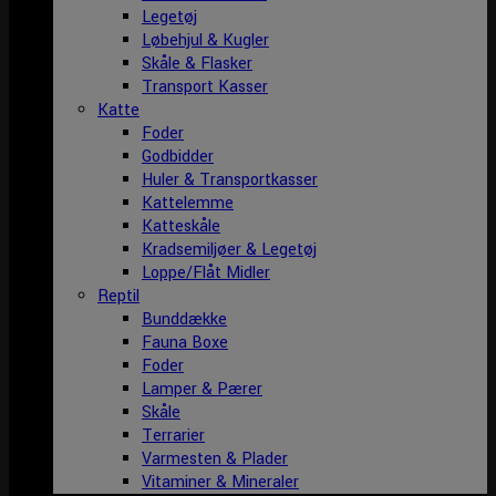
Legetøj
Løbehjul & Kugler
Skåle & Flasker
Transport Kasser
Katte
Foder
Godbidder
Huler & Transportkasser
Kattelemme
Katteskåle
Kradsemiljøer & Legetøj
Loppe/Flåt Midler
Reptil
Bunddække
Fauna Boxe
Foder
Lamper & Pærer
Skåle
Terrarier
Varmesten & Plader
Vitaminer & Mineraler