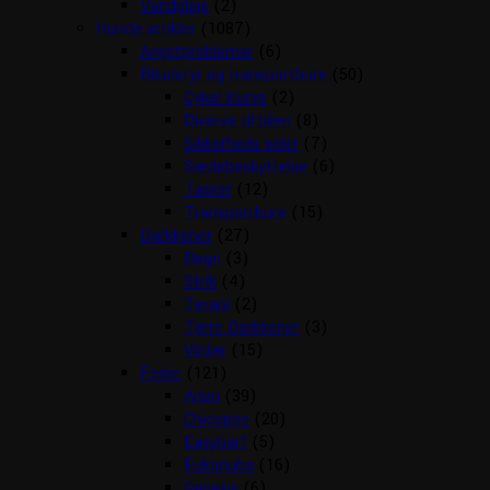
Vandpleje
(2)
Hunde artikler
(1087)
Angstproblemer
(6)
Biludstyr og transportbure
(50)
Cykel Kurve
(2)
Diverse til bilen
(8)
Sikkerheds seler
(7)
Sædebeskyttelse
(6)
Tasker
(12)
Transportbure
(15)
Dækkener
(27)
Regn
(3)
Strik
(4)
Terapi
(2)
Tørre Dækkener
(3)
Vinter
(15)
Foder
(121)
Arion
(39)
Chicopee
(20)
Easybarf
(5)
Eukanuba
(16)
Genesis
(6)