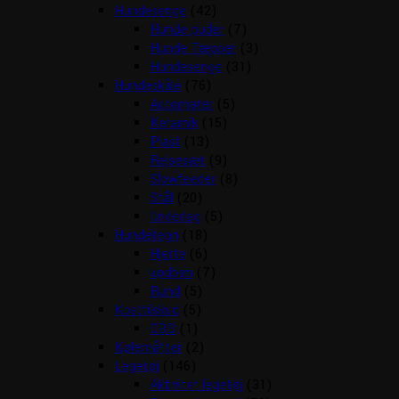
Hundesenge
(42)
Hunde puder
(7)
Hunde Tæpper
(3)
Hundesenge
(31)
Hundeskåle
(76)
Automater
(5)
Keramik
(15)
Plast
(13)
Rejsesæt
(9)
Slowfeeder
(8)
Stål
(20)
Underlag
(5)
Hundetegn
(18)
Hjerte
(6)
kødben
(7)
Rund
(5)
Kosttilskud
(5)
CBD
(1)
Kølemåtter
(2)
Legetøj
(146)
Aktivitet legetøj
(31)