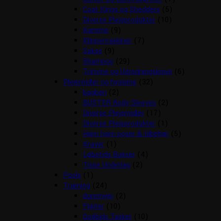
Coat Kings og Shedders
(5)
Diverse Plejeprodukter
(10)
Kamme
(9)
Klippemaskiner
(7)
Sakse
(9)
Shampoo
(29)
Trimme og Udredningsknive
(6)
Plejemidler og hygiejne
(32)
bagben
(2)
BUSTER Body Sleeves
(2)
Diverse Plejemidler
(17)
Diverse Plejeprodukter
(1)
Høm høm poser & tilbehør
(5)
Kraver
(1)
Løbetids Bukser
(4)
Tisse Underlag
(2)
Pools
(1)
Træning
(24)
dummyer
(2)
Fløjter
(10)
Godbids Tasker
(10)