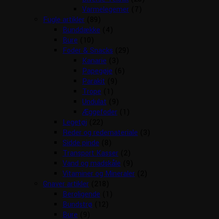
Varmelegemer
(7)
Fugle artikler
(89)
Bunddække
(4)
Bure
(10)
Foder & Snacks
(29)
Kanarie
(3)
Papegøje
(6)
Parakit
(9)
Trope
(1)
Undulat
(9)
Æggefoder
(1)
Legetøj
(22)
Reder og redemateriale
(3)
Sidde pinde
(8)
Transport Kasser
(2)
Vand og madskåle
(9)
Vitaminer og Mineraler
(2)
Gnaver artikler
(218)
Beroligende
(1)
Bundstrø
(12)
Bure
(9)