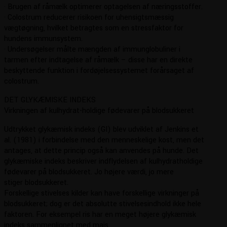
· Brugen af råmælk optimerer optagelsen af næringsstoffer.
· Colostrum reducerer risikoen for uhensigtsmæssig
vægtøgning, hvilket betragtes som en stressfaktor for
hundens immunsystem.
· Undersøgelser målte mængden af immunglobuliner i
tarmen efter indtagelse af råmælk – disse har en direkte
beskyttende funktion i fordøjelsessystemet forårsaget af
colostrum.
DET GLYKÆMISKE INDEKS
Virkningen af kulhydrat-holdige fødevarer på blodsukkeret
Udtrykket glykæmisk indeks (GI) blev udviklet af Jenkins et
al. (1981) i forbindelse med den menneskelige kost, men det
antages, at dette princip også kan anvendes på hunde. Det
glykæmiske indeks beskriver indflydelsen af kulhydratholdige
fødevarer på blodsukkeret. Jo højere værdi, jo mere
stiger blodsukkeret.
Forskellige stivelses kilder kan have forskellige virkninger på
blodsukkeret; dog er det absolutte stivelsesindhold ikke hele
faktoren. For eksempel ris har en meget højere glykæmisk
indeks sammenlignet med majs.