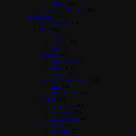
Klikkere
(2)
Vitaminer og Mineraler
(10)
Katte artikler
(142)
Angstproblemer
(1)
Foder
(21)
Arion
(9)
Chicopee
(8)
Mush
(3)
Godbidder
(29)
Græs og malt
(4)
Treats
(19)
Vådkost
(6)
Huler og Transportkasser
(10)
Huler
(9)
Transportbure
(1)
Hygiejne
(23)
Kattebakker
(5)
Kattegrus
(12)
Kattetoiletter
(5)
kattelemme
(5)
Cat Mate
(5)