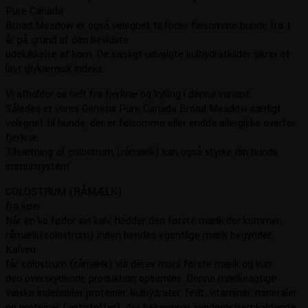
Pure Canada
Broad Meadow er også velegnet til foder følsomme hunde fra 1
år på grund af den bevidste
udelukkelse af korn. De særligt udvalgte kulhydratkilder sikrer et
lavt glykæmisk indeks.
Vi afholder os helt fra fjerkræ og kylling i denne variant.
Således er vores Genesis Pure Canada Broad Meadow særligt
velegnet til hunde, der er følsomme eller endda allergiske overfor
fjerkræ.
Tilsætning af colostrum (råmælk) kan også styrke din hunds
immunsystem
COLOSTRUM (RÅMÆLK)
fra køer
Når en ko føder sin kalv, hedder den første mælk der kommer,
råmælk(colostrum) inden hendes egentlige mælk begynder.
Kalven
får colostrum (råmælk) via deres mors første mælk og kun
den overskydende produktion opsamles. Denne mælkeagtige
væske indeholder proteiner, kulhydrater, fedt, vitaminer, mineraler
og proteiner (antistoffer), der bekæmper sygdomsfremkaldende