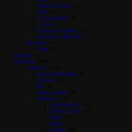
Lamper og Pærer
(22)
Skåle
(5)
Terrarie tilbehør
(6)
Terrarier
(1)
Varmesten og plader
(2)
Vitaminer og Mineraler
(2)
Vildt Fugle
(6)
Foder
(6)
Gavekort
(1)
Rideudstyr
(3080)
Til Hesten
(1879)
Antibid og fluespray
(7)
Bandager
(28)
Bid
(86)
Boxe og Tasker
(28)
Dækkener
(116)
Cooler/Funktion
(11)
Dækken Tilbehør
(21)
Fleece
(12)
Lænde
(7)
Outdoor
(40)