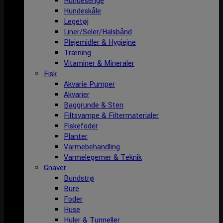
Hundesenge
Hundeskåle
Legetøj
Liner/Seler/Halsbånd
Plejemidler & Hygiejne
Træning
Vitaminer & Mineraler
Fisk
Akvarie Pumper
Akvarier
Baggrunde & Sten
Filtsvampe & Filtermaterialer
Fiskefoder
Planter
Varmebehandling
Varmelegemer & Teknik
Gnaver
Bundstrø
Bure
Foder
Huse
Huler & Tunneller