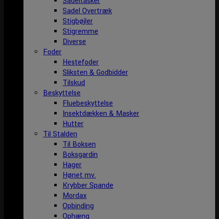
Sadeltasker
Sadel Overtræk
Stigbøjler
Stigremme
Diverse
Foder
Hestefoder
Sliksten & Godbidder
Tilskud
Beskyttelse
Fluebeskyttelse
Insektdækken & Masker
Hutter
Til Stalden
Til Boksen
Boksgardin
Hager
Hønet mv.
Krybber Spande
Mordax
Opbinding
Ophæng