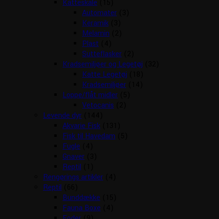
Katteskåle
(15)
Automater
(3)
Keramik
(3)
Melamin
(2)
Plast
(4)
Sutteflasker
(2)
Kradsemiljøer og Legetøj
(32)
Katte Legetøj
(18)
Kradsemiljøer
(14)
Loppe/flåt midler
(5)
Vetocanis
(2)
Levende dyr
(144)
Akvarie Fisk
(131)
Fisk til Havedam
(5)
Fugle
(4)
Gnaver
(3)
Reptil
(1)
Rengørings artikler
(4)
Reptil
(66)
Bunddække
(15)
Fauna Boxe
(4)
Foder
(9)