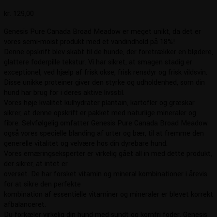
kr.
129,00
Genesis Pure Canada Broad Meadow er meget unikt, da det er
vores semi-moist produkt med et vandindhold på 18%!
Denne opskrift blev skabt til de hunde, der foretrækker en blødere,
glattere foderpille tekstur. Vi har sikret, at smagen stadig er
exceptionel, ved hjælp af frisk okse, frisk rensdyr og frisk vildsvin.
Disse unikke proteiner giver den styrke og udholdenhed, som din
hund har brug for i deres aktive livsstil.
Vores høje kvalitet kulhydrater plantain, kartofler og græskar
sikrer, at denne opskrift er pakket med naturlige mineraler og
fibre. Selvfølgelig omfatter Genesis Pure Canada Broad Meadow
også vores specielle blanding af urter og bær, til at fremme den
generelle vitalitet og velvære hos din dyrebare hund.
Vores ernæringseksperter er virkelig gået all in med dette produkt,
der sikrer, at intet er
overset. De har forsket vitamin og mineral kombinationer i årevis
for at sikre den perfekte
kombination af essentielle vitaminer og mineraler er blevet korrekt
afbalanceret.
Du forkæler virkelig din hund med sundt og kornfri foder. Genesis