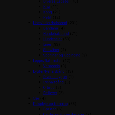
Diverse Legetøj
(70)
Kiwi
(11)
Kong
(21)
Petit
(12)
Liner/seler/halsbånd
(231)
Bandana
(4)
Hundehalsbånd
(71)
Hundeseler
(53)
Liner
(93)
Showliner
(4)
Sporliner og Opbinding
(3)
Loppe/flåt midler
(12)
Vetocanis
(3)
Lygter/lyshalsbånd
(13)
Diverse Lygter
(1)
Lyshalsbånd
(5)
Orbiloc
(5)
Reflexer
(2)
Olie
(4)
Pelspleje og trimning
(88)
Børster
(6)
Carder og Gummibørster
(7)