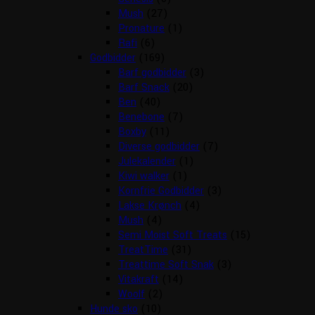
Mush
(27)
Pronature
(1)
Rafi
(6)
Godbidder
(169)
Barf godbidder
(3)
Barf Snack
(20)
Ben
(40)
Benebone
(7)
Boxby
(11)
Diverse godbidder
(7)
Julekalender
(1)
Kiwi walker
(1)
Kornfrie Godbidder
(3)
Lakse Krønch
(4)
Mush
(4)
Semi Moist Soft Treats
(15)
TreatTime
(31)
Treattime Soft Snak
(3)
Vitakraft
(14)
Woolf
(2)
Hunde sko
(10)