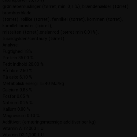
cikoriepulver (0,15%)
grønlæbemuslinger (tørret, min. 0,1 %), brændenælder (tørret),
brombærblade
(tørret), røllike (tørret), fennikel (tørret), kommen (tørret),
kamilleblomster (tørret),
mistelten (tørret),ensianrod (tørret min 0,01%),
tusindgylden/centaury (tørret).
Analyse:
Fugtighed 18%
Protein 36.00 %
Fedt indhold 20.00 %
Rå fibre 2.50 %
Rå aske 6.10 %
Metabolisk energi 15.40 MJ/kg
Calcium 0.85 %
Fosfor 0.65 %
Natrium 0.25 %
Kalium 0.80 %
Magnesium 0.10 %
Additiver: (ernæringsmæssige additiver per kg)
Vitamin A 12,000 I. U.
Vitamin D3 1,200 I. U.