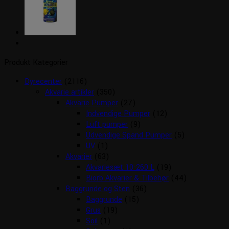
Produkt Kategorier
Dyrecenter
(2116)
Akvarie artikler
(350)
Akvarie Pumper
(27)
Indvendige Pumper
(12)
Luft pumper
(9)
Udvendige Spand Pumper
(5)
UV
(1)
Akvarier
(63)
Akvariesæt 10-260 L
(19)
Biorb Akvarier & Tilbehør
(44)
Baggrunde og Sten
(36)
Baggrunde
(15)
Grus
(19)
Soil
(1)