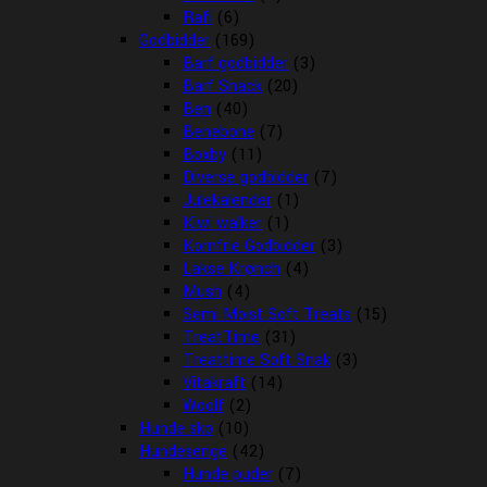
Rafi
(6)
Godbidder
(169)
Barf godbidder
(3)
Barf Snack
(20)
Ben
(40)
Benebone
(7)
Boxby
(11)
Diverse godbidder
(7)
Julekalender
(1)
Kiwi walker
(1)
Kornfrie Godbidder
(3)
Lakse Krønch
(4)
Mush
(4)
Semi Moist Soft Treats
(15)
TreatTime
(31)
Treattime Soft Snak
(3)
Vitakraft
(14)
Woolf
(2)
Hunde sko
(10)
Hundesenge
(42)
Hunde puder
(7)