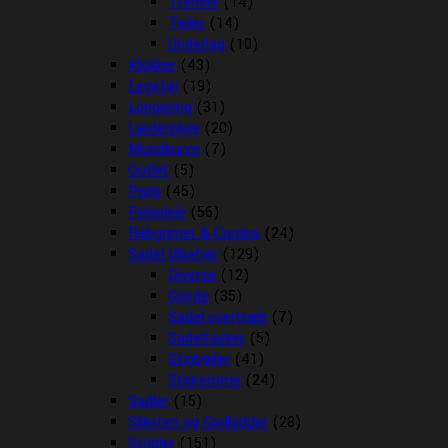
Trenser
(14)
Tøjler
(14)
Underlag
(10)
Klokker
(43)
Legetøj
(19)
Longering
(31)
Læderpleje
(20)
Mundkurve
(7)
Outlet
(5)
Pads
(45)
Pelspleje
(56)
Rebgrimer & Cordeo
(24)
Sadel tilbehør
(129)
Diverse
(12)
Gjorde
(35)
Sadel overtræk
(7)
Sadeltasker
(5)
Stigbøjler
(41)
Stigremme
(24)
Sadler
(15)
Sliksten og Godbidder
(28)
Strigler
(151)