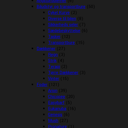
Angstproblemer
(6)
Biludstyr og transportbure
(50)
Cykel Kurve
(2)
Diverse til bilen
(8)
Sikkerheds seler
(7)
Sædebeskyttelse
(6)
Tasker
(12)
Transportbure
(15)
Dækkener
(27)
Regn
(3)
Strik
(4)
Terapi
(2)
Tørre Dækkener
(3)
Vinter
(15)
Foder
(121)
Arion
(39)
Chicopee
(20)
Easybarf
(5)
Eukanuba
(16)
Genesis
(6)
Mush
(27)
Pronature
(1)