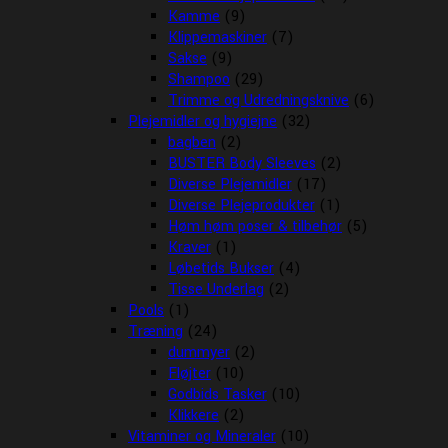
Kamme
(9)
Klippemaskiner
(7)
Sakse
(9)
Shampoo
(29)
Trimme og Udredningsknive
(6)
Plejemidler og hygiejne
(32)
bagben
(2)
BUSTER Body Sleeves
(2)
Diverse Plejemidler
(17)
Diverse Plejeprodukter
(1)
Høm høm poser & tilbehør
(5)
Kraver
(1)
Løbetids Bukser
(4)
Tisse Underlag
(2)
Pools
(1)
Træning
(24)
dummyer
(2)
Fløjter
(10)
Godbids Tasker
(10)
Klikkere
(2)
Vitaminer og Mineraler
(10)