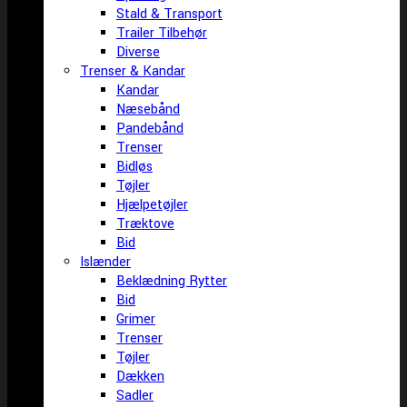
Stald & Transport
Trailer Tilbehør
Diverse
Trenser & Kandar
Kandar
Næsebånd
Pandebånd
Trenser
Bidløs
Tøjler
Hjælpetøjler
Træktove
Bid
Islænder
Beklædning Rytter
Bid
Grimer
Trenser
Tøjler
Dækken
Sadler