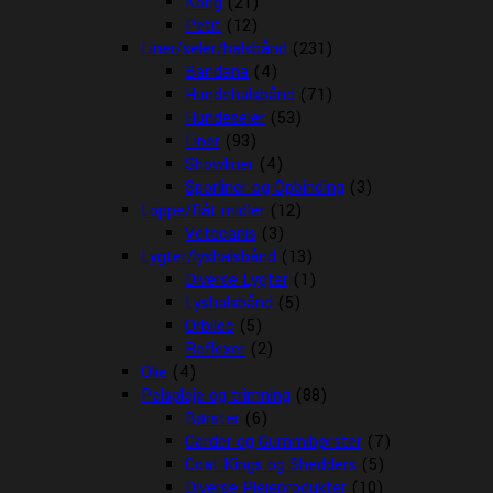
Kong
(21)
Petit
(12)
Liner/seler/halsbånd
(231)
Bandana
(4)
Hundehalsbånd
(71)
Hundeseler
(53)
Liner
(93)
Showliner
(4)
Sporliner og Opbinding
(3)
Loppe/flåt midler
(12)
Vetocanis
(3)
Lygter/lyshalsbånd
(13)
Diverse Lygter
(1)
Lyshalsbånd
(5)
Orbiloc
(5)
Reflexer
(2)
Olie
(4)
Pelspleje og trimning
(88)
Børster
(6)
Carder og Gummibørster
(7)
Coat Kings og Shedders
(5)
Diverse Plejeprodukter
(10)