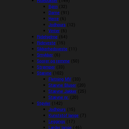
Ridebukser
(149)
Børn
(32)
Dame
(91)
Herre
(6)
Jodhpurs
(12)
Vinter
(6)
Ridehjelme
(64)
Rideveste
(15)
Sikkerhedsveste
(11)
Smykker
(6)
Sporer og remme
(50)
Strømper
(33)
Stævne
(102)
Fletning MV
(33)
Stævne Bluser
(20)
Stævne Jakker
(25)
Stævne nr.
(20)
Støvler
(142)
Jodhpurs
(15)
Kunststof lange
(7)
Leggings
(17)
Læder lange
(46)