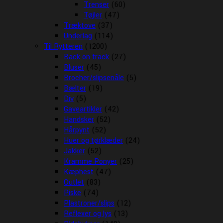
Trenser
(60)
Tøjler
(47)
Træktove
(37)
Underlag
(114)
Til Rytteren
(1200)
Back on track
(27)
Bluser
(45)
Brocher/slipsenåle
(5)
Bælter
(19)
Div
(5)
Gaveartikler
(42)
Handsker
(52)
Hårpynt
(52)
Huer og tørklæder
(24)
Jakker
(52)
Kramme Ponyer
(25)
Kæphest
(47)
Outlet
(83)
Piske
(74)
Plastroner/slips
(12)
Reflexer og lys
(13)