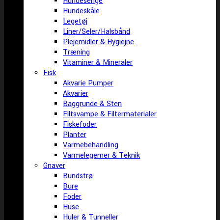
Hundesenge
Hundeskåle
Legetøj
Liner/Seler/Halsbånd
Plejemidler & Hygiejne
Træning
Vitaminer & Mineraler
Fisk
Akvarie Pumper
Akvarier
Baggrunde & Sten
Filtsvampe & Filtermaterialer
Fiskefoder
Planter
Varmebehandling
Varmelegemer & Teknik
Gnaver
Bundstrø
Bure
Foder
Huse
Huler & Tunneller