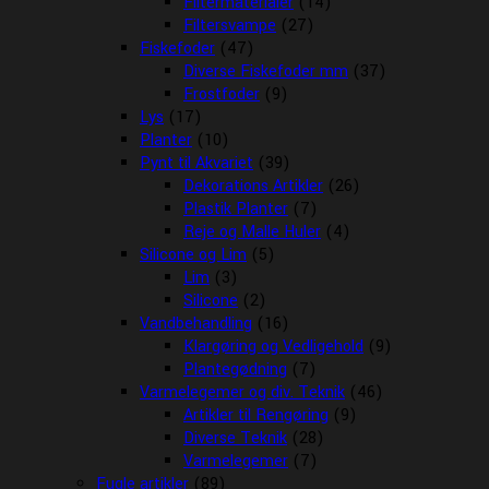
Filtermaterialer
(14)
Filtersvampe
(27)
Fiskefoder
(47)
Diverse Fiskefoder mm
(37)
Frostfoder
(9)
Lys
(17)
Planter
(10)
Pynt til Akvariet
(39)
Dekorations Artikler
(26)
Plastik Planter
(7)
Reje og Malle Huler
(4)
Silicone og Lim
(5)
Lim
(3)
Silicone
(2)
Vandbehandling
(16)
Klargøring og Vedligehold
(9)
Plantegødning
(7)
Varmelegemer og div. Teknik
(46)
Artikler til Rengøring
(9)
Diverse Teknik
(28)
Varmelegemer
(7)
Fugle artikler
(89)