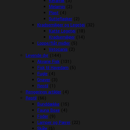
Keramik
(3)
Melamin
(2)
Plast
(4)
Sutteflasker
(2)
Kradsemiljøer og Legetøj
(32)
Katte Legetøj
(18)
Kradsemiljøer
(14)
Loppe/flåt midler
(5)
Vetocanis
(2)
Levende dyr
(144)
Akvarie Fisk
(131)
Fisk til Havedam
(5)
Fugle
(4)
Gnaver
(3)
Reptil
(1)
Rengørings artikler
(4)
Reptil
(66)
Bunddække
(15)
Fauna Boxe
(4)
Foder
(9)
Lamper og Pærer
(22)
Skåle
(5)