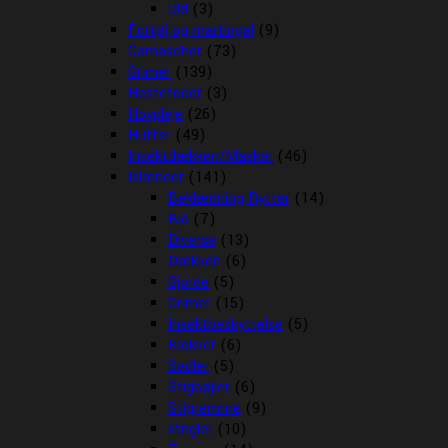
Uld
(3)
Fortøj og martingal
(9)
Gamascher
(73)
Grimer
(139)
Hestefoder
(3)
Hovpleje
(26)
Hutter
(49)
Insektdækken/Masker
(46)
Islænder
(141)
Beklædning Rytter
(14)
Bid
(7)
Diverse
(13)
Dækken
(6)
Gjorde
(5)
Grimer
(15)
Insektbeskyttelse
(5)
Klokker
(6)
Sadler
(5)
Stigbøjler
(6)
Stigremme
(9)
strigler
(10)