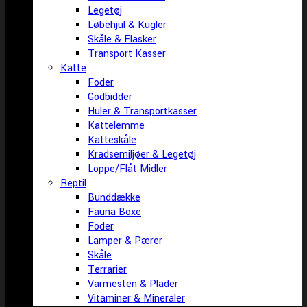
Legetøj
Løbehjul & Kugler
Skåle & Flasker
Transport Kasser
Katte
Foder
Godbidder
Huler & Transportkasser
Kattelemme
Katteskåle
Kradsemiljøer & Legetøj
Loppe/Flåt Midler
Reptil
Bunddække
Fauna Boxe
Foder
Lamper & Pærer
Skåle
Terrarier
Varmesten & Plader
Vitaminer & Mineraler