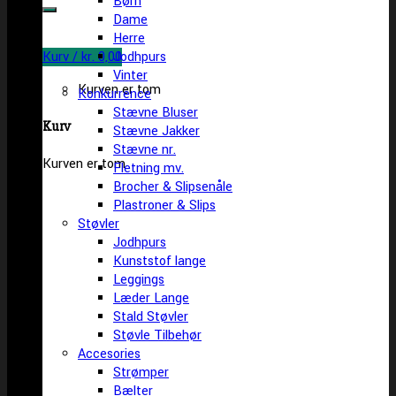
Børn
efter:
Dame
Herre
Kurv /
kr.
0,00
Jodhpurs
Vinter
Kurven er tom
Konkurrence
Stævne Bluser
Kurv
Stævne Jakker
Stævne nr.
Kurven er tom
Fletning mv.
Brocher & Slipsenåle
Plastroner & Slips
Støvler
Jodhpurs
Kunststof lange
Leggings
Læder Lange
Stald Støvler
Støvle Tilbehør
Accesories
Strømper
Bælter