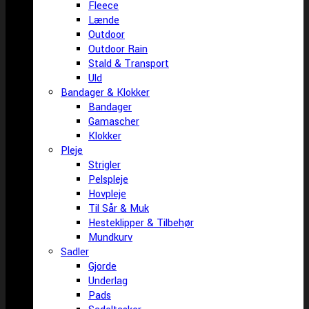
Fleece
Lænde
Outdoor
Outdoor Rain
Stald & Transport
Uld
Bandager & Klokker
Bandager
Gamascher
Klokker
Pleje
Strigler
Pelspleje
Hovpleje
Til Sår & Muk
Hesteklipper & Tilbehør
Mundkurv
Sadler
Gjorde
Underlag
Pads