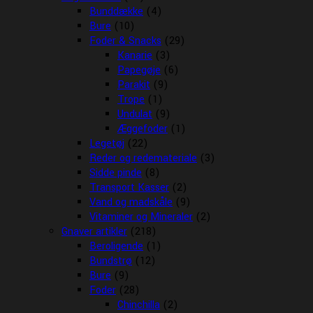
Bunddække
(4)
Bure
(10)
Foder & Snacks
(29)
Kanarie
(3)
Papegøje
(6)
Parakit
(9)
Trope
(1)
Undulat
(9)
Æggefoder
(1)
Legetøj
(22)
Reder og redemateriale
(3)
Sidde pinde
(8)
Transport Kasser
(2)
Vand og madskåle
(9)
Vitaminer og Mineraler
(2)
Gnaver artikler
(218)
Beroligende
(1)
Bundstrø
(12)
Bure
(9)
Foder
(28)
Chinchilla
(2)