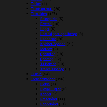
Tasker
(1)
Til sår og muk
(26)
Til stalden
(127)
Boksgardin
(5)
Diverse
(10)
Hager
(5)
Hesteklipper og tilbehør
(8)
Hønet mv
(26)
Krybber/Spande
(21)
Mordax
(2)
Opbinding
(18)
Ophæng
(12)
Til Boksen
(10)
Trailer Tilbehør
(3)
Tilskud
(54)
Trenser/kandar
(196)
Bidløs
(7)
Hjælpe Tøjler
(8)
Kandar
(7)
Næsebånd
(14)
Pandebånd
(51)