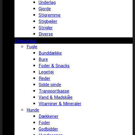
Underlag
Gjorde
Stigremme
Stigbøjler
Strigler
Diverse
Dyrecenter
Fugle
Bunddække
Bure
Foder & Snacks
Legetøj
Reder
Sidde pinde
Transportkasse
Vand & Madskåle
Vitaminer & Mineraler
Hunde
Dækkener
Foder
Godbidder