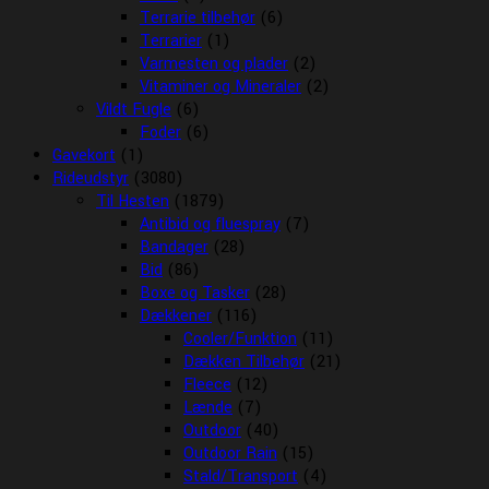
Terrarie tilbehør
(6)
Terrarier
(1)
Varmesten og plader
(2)
Vitaminer og Mineraler
(2)
Vildt Fugle
(6)
Foder
(6)
Gavekort
(1)
Rideudstyr
(3080)
Til Hesten
(1879)
Antibid og fluespray
(7)
Bandager
(28)
Bid
(86)
Boxe og Tasker
(28)
Dækkener
(116)
Cooler/Funktion
(11)
Dækken Tilbehør
(21)
Fleece
(12)
Lænde
(7)
Outdoor
(40)
Outdoor Rain
(15)
Stald/Transport
(4)