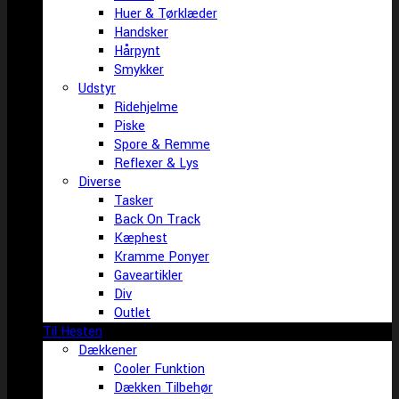
Huer & Tørklæder
Handsker
Hårpynt
Smykker
Udstyr
Ridehjelme
Piske
Spore & Remme
Reflexer & Lys
Diverse
Tasker
Back On Track
Kæphest
Kramme Ponyer
Gaveartikler
Div
Outlet
Til Hesten
Dækkener
Cooler Funktion
Dækken Tilbehør