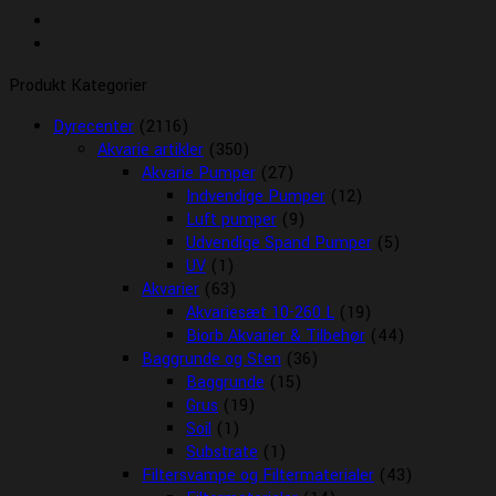
Produkt Kategorier
Dyrecenter
(2116)
Akvarie artikler
(350)
Akvarie Pumper
(27)
Indvendige Pumper
(12)
Luft pumper
(9)
Udvendige Spand Pumper
(5)
UV
(1)
Akvarier
(63)
Akvariesæt 10-260 L
(19)
Biorb Akvarier & Tilbehør
(44)
Baggrunde og Sten
(36)
Baggrunde
(15)
Grus
(19)
Soil
(1)
Substrate
(1)
Filtersvampe og Filtermaterialer
(43)