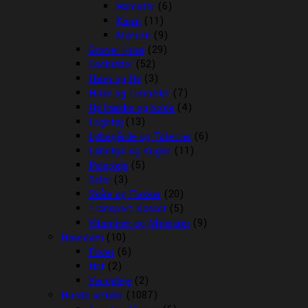
Hamster
(6)
Kanin
(11)
Marsvin
(9)
Gnaver Huse
(29)
Godbidder
(52)
Halm og Hø
(3)
Huler og Tunneller
(7)
Hø hække og bolde
(4)
Legetøj
(13)
Løbegårde og Toiletter
(6)
Løbehjul og Kugler
(11)
Pelspleje
(5)
Seler
(3)
Skåle og Flasker
(20)
Transport Kasser
(5)
Vitaminer og Mineraler
(9)
Havedam
(10)
Foder
(6)
Net
(2)
Vandpleje
(2)
Hunde artikler
(1087)