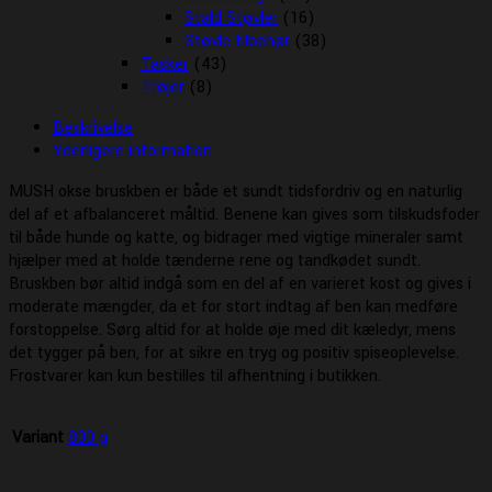
Stald Støvler
(16)
Støvle tilbehør
(38)
Tasker
(43)
Trøjer
(8)
Beskrivelse
Yderligere information
MUSH okse bruskben er både et sundt tidsfordriv og en naturlig
del af et afbalanceret måltid. Benene kan gives som tilskudsfoder
til både hunde og katte, og bidrager med vigtige mineraler samt
hjælper med at holde tænderne rene og tandkødet sundt.
Bruskben bør altid indgå som en del af en varieret kost og gives i
moderate mængder, da et for stort indtag af ben kan medføre
forstoppelse. Sørg altid for at holde øje med dit kæledyr, mens
det tygger på ben, for at sikre en tryg og positiv spiseoplevelse.
Frostvarer kan kun bestilles til afhentning i butikken.
Variant
800 g