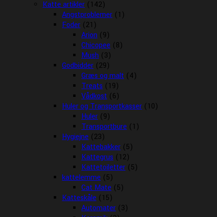
Katte artikler
(142)
Angstproblemer
(1)
Foder
(21)
Arion
(9)
Chicopee
(8)
Mush
(3)
Godbidder
(29)
Græs og malt
(4)
Treats
(19)
Vådkost
(6)
Huler og Transportkasser
(10)
Huler
(9)
Transportbure
(1)
Hygiejne
(23)
Kattebakker
(5)
Kattegrus
(12)
Kattetoiletter
(5)
kattelemme
(5)
Cat Mate
(5)
Katteskåle
(15)
Automater
(3)