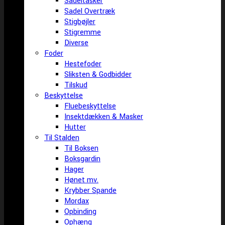
Sadeltasker
Sadel Overtræk
Stigbøjler
Stigremme
Diverse
Foder
Hestefoder
Sliksten & Godbidder
Tilskud
Beskyttelse
Fluebeskyttelse
Insektdækken & Masker
Hutter
Til Stalden
Til Boksen
Boksgardin
Hager
Hønet mv.
Krybber Spande
Mordax
Opbinding
Ophæng