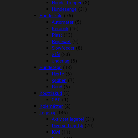
Hunde Tæpper
(3)
Hundesenge
(31)
Hundeskåle
(76)
Automater
(5)
Keramik
(15)
Plast
(13)
Rejsesæt
(9)
Slowfeeder
(8)
Stål
(20)
Underlag
(5)
Hundetegn
(18)
Hjerte
(6)
kødben
(7)
Rund
(5)
Kosttilskud
(5)
CBD
(1)
Kølemåtter
(2)
Legetøj
(146)
Aktivitet legetøj
(31)
Diverse Legetøj
(70)
Kiwi
(11)