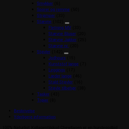
Smykker
(6)
Sporer og remme
(50)
Strømper
(33)
Stævne
(102)
Fletning MV
(33)
Stævne Bluser
(20)
Stævne Jakker
(25)
Stævne nr.
(20)
Støvler
(142)
Jodhpurs
(15)
Kunststof lange
(7)
Leggings
(17)
Læder lange
(46)
Stald Støvler
(16)
Støvle tilbehør
(38)
Tasker
(43)
Trøjer
(8)
Beskrivelse
Yderligere information
100% Naturligt Kollagentilskud Chewllagen er en hundegodbid