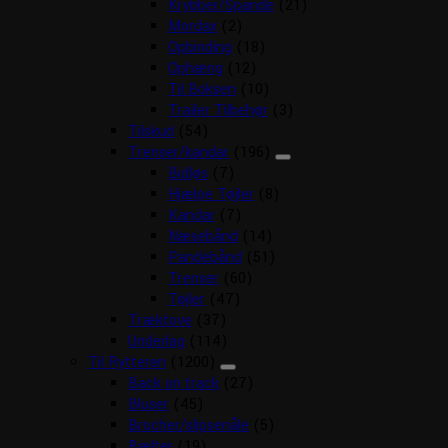
Krybber/Spande
(21)
Mordax
(2)
Opbinding
(18)
Ophæng
(12)
Til Boksen
(10)
Trailer Tilbehør
(3)
Tilskud
(54)
Trenser/kandar
(196)
Bidløs
(7)
Hjælpe Tøjler
(8)
Kandar
(7)
Næsebånd
(14)
Pandebånd
(51)
Trenser
(60)
Tøjler
(47)
Træktove
(37)
Underlag
(114)
Til Rytteren
(1200)
Back on track
(27)
Bluser
(45)
Brocher/slipsenåle
(5)
Bælter
(19)