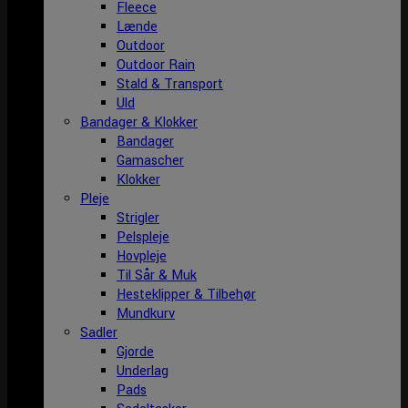
Fleece
Lænde
Outdoor
Outdoor Rain
Stald & Transport
Uld
Bandager & Klokker
Bandager
Gamascher
Klokker
Pleje
Strigler
Pelspleje
Hovpleje
Til Sår & Muk
Hesteklipper & Tilbehør
Mundkurv
Sadler
Gjorde
Underlag
Pads