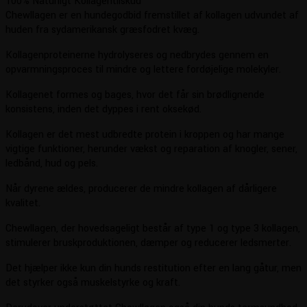
100% Naturligt Kollagentilskud
Chewllagen er en hundegodbid fremstillet af kollagen udvundet af
huden fra sydamerikansk græsfodret kvæg.
Kollagenproteinerne hydrolyseres og nedbrydes gennem en
opvarmningsproces til mindre og lettere fordøjelige molekyler.
Kollagenet formes og bages, hvor det får sin brødlignende
konsistens, inden det dyppes i rent oksekød.
Kollagen er det mest udbredte protein i kroppen og har mange
vigtige funktioner, herunder vækst og reparation af knogler, sener,
ledbånd, hud og pels.
Når dyrene ældes, producerer de mindre kollagen af dårligere
kvalitet.
Chewllagen, der hovedsageligt består af type 1 og type 3 kollagen,
stimulerer bruskproduktionen, dæmper og reducerer ledsmerter.
Det hjælper ikke kun din hunds restitution efter en lang gåtur, men
det styrker også muskelstyrke og kraft.