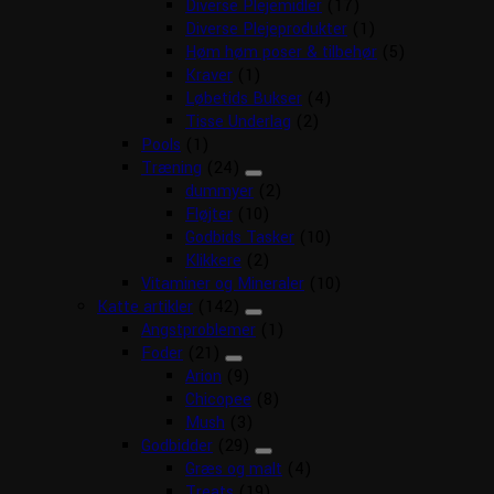
Diverse Plejemidler
(17)
Diverse Plejeprodukter
(1)
Høm høm poser & tilbehør
(5)
Kraver
(1)
Løbetids Bukser
(4)
Tisse Underlag
(2)
Pools
(1)
Træning
(24)
dummyer
(2)
Fløjter
(10)
Godbids Tasker
(10)
Klikkere
(2)
Vitaminer og Mineraler
(10)
Katte artikler
(142)
Angstproblemer
(1)
Foder
(21)
Arion
(9)
Chicopee
(8)
Mush
(3)
Godbidder
(29)
Græs og malt
(4)
Treats
(19)