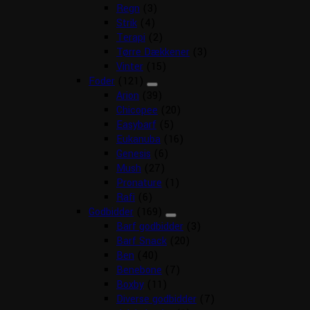
Regn
(3)
Strik
(4)
Terapi
(2)
Tørre Dækkener
(3)
Vinter
(15)
Foder
(121)
Arion
(39)
Chicopee
(20)
Easybarf
(5)
Eukanuba
(16)
Genesis
(6)
Mush
(27)
Pronature
(1)
Rafi
(6)
Godbidder
(169)
Barf godbidder
(3)
Barf Snack
(20)
Ben
(40)
Benebone
(7)
Boxby
(11)
Diverse godbidder
(7)