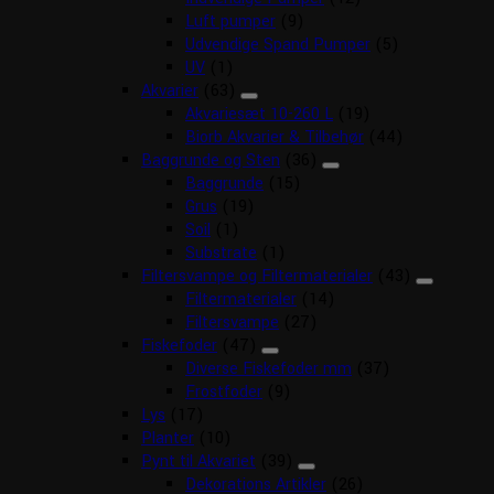
Luft pumper
(9)
Udvendige Spand Pumper
(5)
UV
(1)
Akvarier
(63)
Akvariesæt 10-260 L
(19)
Biorb Akvarier & Tilbehør
(44)
Baggrunde og Sten
(36)
Baggrunde
(15)
Grus
(19)
Soil
(1)
Substrate
(1)
Filtersvampe og Filtermaterialer
(43)
Filtermaterialer
(14)
Filtersvampe
(27)
Fiskefoder
(47)
Diverse Fiskefoder mm
(37)
Frostfoder
(9)
Lys
(17)
Planter
(10)
Pynt til Akvariet
(39)
Dekorations Artikler
(26)