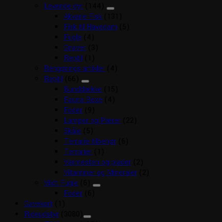
Levende dyr
(144)
Akvarie Fisk
(131)
Fisk til Havedam
(5)
Fugle
(4)
Gnaver
(3)
Reptil
(1)
Rengørings artikler
(4)
Reptil
(66)
Bunddække
(15)
Fauna Boxe
(4)
Foder
(9)
Lamper og Pærer
(22)
Skåle
(5)
Terrarie tilbehør
(6)
Terrarier
(1)
Varmesten og plader
(2)
Vitaminer og Mineraler
(2)
Vildt Fugle
(6)
Foder
(6)
Gavekort
(1)
Rideudstyr
(3080)