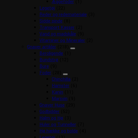
Æggefoder
(1)
Legetøj
(22)
Reder og redemateriale
(3)
Sidde pinde
(8)
Transport Kasser
(2)
Vand og madskåle
(9)
Vitaminer og Mineraler
(2)
Gnaver artikler
(218)
Beroligende
(1)
Bundstrø
(12)
Bure
(9)
Foder
(28)
Chinchilla
(2)
Hamster
(6)
Kanin
(11)
Marsvin
(9)
Gnaver Huse
(29)
Godbidder
(52)
Halm og Hø
(3)
Huler og Tunneller
(7)
Hø hække og bolde
(4)
Legetøj
(13)