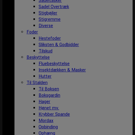
Sadeltasker
Sadel Overtræk
Stigbøjler
Stigremme
Diverse
Foder
Hestefoder
Sliksten & Godbidder
Tilskud
Beskyttelse
Fluebeskyttelse
Insektdækken & Masker
Hutter
Til Stalden
Til Boksen
Boksgardin
Hager
Hønet mv.
Krybber Spande
Mordax
Opbinding
Ophæng