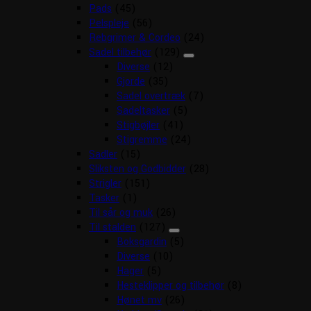
Pads
(45)
Pelspleje
(56)
Rebgrimer & Cordeo
(24)
Sadel tilbehør
(129)
Diverse
(12)
Gjorde
(35)
Sadel overtræk
(7)
Sadeltasker
(5)
Stigbøjler
(41)
Stigremme
(24)
Sadler
(15)
Sliksten og Godbidder
(28)
Strigler
(151)
Tasker
(1)
Til sår og muk
(26)
Til stalden
(127)
Boksgardin
(5)
Diverse
(10)
Hager
(5)
Hesteklipper og tilbehør
(8)
Hønet mv
(26)