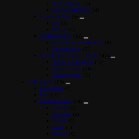
Plastik Planter
(7)
Reje og Malle Huler
(4)
Silicone og Lim
(5)
Lim
(3)
Silicone
(2)
Vandbehandling
(16)
Klargøring og Vedligehold
(9)
Plantegødning
(7)
Varmelegemer og div. Teknik
(47)
Artikler til Rengøring
(10)
Diverse Teknik
(28)
Varmelegemer
(7)
Fugle artikler
(89)
Bunddække
(4)
Bure
(10)
Foder & Snacks
(29)
Kanarie
(3)
Papegøje
(6)
Parakit
(9)
Trope
(1)
Undulat
(9)