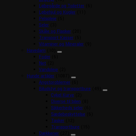
Løbegårde og Toiletter
(6)
Løbehjul og Kugler
(11)
Pelspleje
(5)
Seler
(3)
Skåle og Flasker
(20)
Transport Kasser
(5)
Vitaminer og Mineraler
(9)
Havedam
(10)
Foder
(6)
Net
(2)
Vandpleje
(2)
Hunde artikler
(1087)
Angstproblemer
(6)
Biludstyr og transportbure
(49)
Cykel Kurve
(2)
Diverse til bilen
(8)
Sikkerheds seler
(6)
Sædebeskyttelse
(6)
Tasker
(12)
Transportbure
(15)
Dækkener
(27)