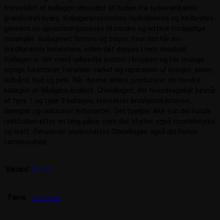
fremstillet af kollagen udvundet af huden fra sydamerikansk
græsfodret kvæg. Kollagenproteinerne hydrolyseres og nedbrydes
gennem en opvarmningsproces til mindre og lettere fordøjelige
molekyler. Kollagenet formes og bages, hvor det får sin
brødlignende konsistens, inden det dyppes i rent oksekød.
Kollagen er det mest udbredte protein i kroppen og har mange
vigtige funktioner, herunder vækst og reparation af knogler, sener,
ledbånd, hud og pels. Når dyrene ældes, producerer de mindre
kollagen af dårligere kvalitet. Chewllagen, der hovedsageligt består
af type 1 og type 3 kollagen, stimulerer bruskproduktionen,
dæmper og reducerer ledsmerter. Det hjælper ikke kun din hunds
restitution efter en lang gåtur, men det styrker også muskelstyrke
og kraft. Derudover understøttet Chewllagen også din hunds
tarmsundhed.
Variant
12 cm
Farve
standard