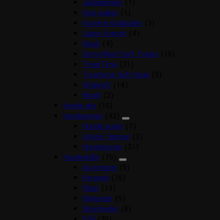
Julekalender
(1)
Kiwi walker
(1)
Kornfrie Godbidder
(3)
Lakse Krønch
(4)
Mush
(4)
Semi Moist Soft Treats
(15)
TreatTime
(31)
Treattime Soft Snak
(3)
Vitakraft
(14)
Woolf
(2)
Hunde sko
(10)
Hundesenge
(42)
Hunde puder
(7)
Hunde Tæpper
(3)
Hundesenge
(31)
Hundeskåle
(76)
Automater
(5)
Keramik
(15)
Plast
(13)
Rejsesæt
(9)
Slowfeeder
(8)
Stål
(20)