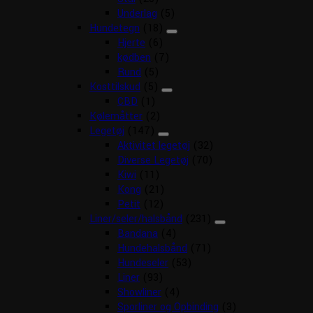
Underlag
(5)
Hundetegn
(18)
Hjerte
(6)
kødben
(7)
Rund
(5)
Kosttilskud
(5)
CBD
(1)
Kølemåtter
(2)
Legetøj
(147)
Aktivitet legetøj
(32)
Diverse Legetøj
(70)
Kiwi
(11)
Kong
(21)
Petit
(12)
Liner/seler/halsbånd
(231)
Bandana
(4)
Hundehalsbånd
(71)
Hundeseler
(53)
Liner
(93)
Showliner
(4)
Sporliner og Opbinding
(3)