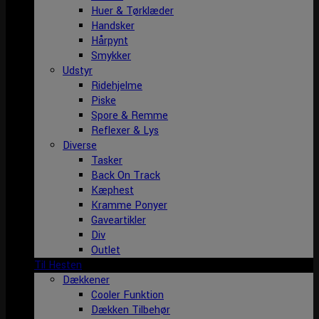
Huer & Tørklæder
Handsker
Hårpynt
Smykker
Udstyr
Ridehjelme
Piske
Spore & Remme
Reflexer & Lys
Diverse
Tasker
Back On Track
Kæphest
Kramme Ponyer
Gaveartikler
Div
Outlet
Til Hesten
Dækkener
Cooler Funktion
Dækken Tilbehør