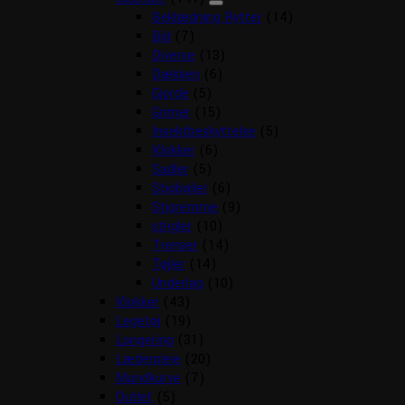
Beklædning Rytter
(14)
Bid
(7)
Diverse
(13)
Dækken
(6)
Gjorde
(5)
Grimer
(15)
Insektbeskyttelse
(5)
Klokker
(6)
Sadler
(5)
Stigbøjler
(6)
Stigremme
(9)
strigler
(10)
Trenser
(14)
Tøjler
(14)
Underlag
(10)
Klokker
(43)
Legetøj
(19)
Longering
(31)
Læderpleje
(20)
Mundkurve
(7)
Outlet
(5)