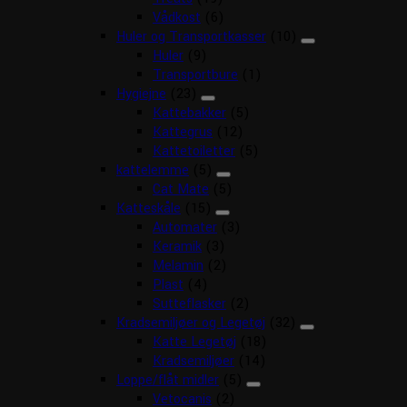
Vådkost
(6)
Huler og Transportkasser
(10)
Huler
(9)
Transportbure
(1)
Hygiejne
(23)
Kattebakker
(5)
Kattegrus
(12)
Kattetoiletter
(5)
kattelemme
(5)
Cat Mate
(5)
Katteskåle
(15)
Automater
(3)
Keramik
(3)
Melamin
(2)
Plast
(4)
Sutteflasker
(2)
Kradsemiljøer og Legetøj
(32)
Katte Legetøj
(18)
Kradsemiljøer
(14)
Loppe/flåt midler
(5)
Vetocanis
(2)