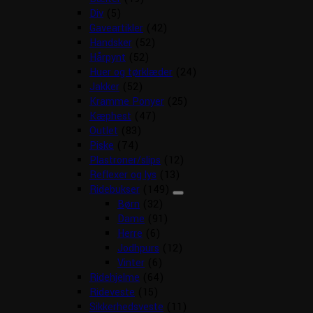
Div
(5)
Gaveartikler
(42)
Handsker
(52)
Hårpynt
(52)
Huer og tørklæder
(24)
Jakker
(52)
Kramme Ponyer
(25)
Kæphest
(47)
Outlet
(83)
Piske
(74)
Plastroner/slips
(12)
Reflexer og lys
(13)
Ridebukser
(149)
Børn
(32)
Dame
(91)
Herre
(6)
Jodhpurs
(12)
Vinter
(6)
Ridehjelme
(64)
Rideveste
(15)
Sikkerhedsveste
(11)