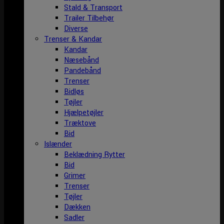
Stald & Transport
Trailer Tilbehør
Diverse
Trenser & Kandar
Kandar
Næsebånd
Pandebånd
Trenser
Bidløs
Tøjler
Hjælpetøjler
Træktove
Bid
Islænder
Beklædning Rytter
Bid
Grimer
Trenser
Tøjler
Dækken
Sadler