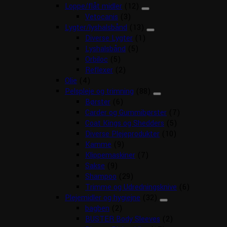
Loppe/flåt midler
(12)
Vetocanis
(3)
Lygter/lyshalsbånd
(13)
Diverse Lygter
(1)
Lyshalsbånd
(5)
Orbiloc
(5)
Reflexer
(2)
Olie
(4)
Pelspleje og trimning
(88)
Børster
(6)
Carder og Gummibørster
(7)
Coat Kings og Shedders
(5)
Diverse Plejeprodukter
(10)
Kamme
(9)
Klippemaskiner
(7)
Sakse
(9)
Shampoo
(29)
Trimme og Udredningsknive
(6)
Plejemidler og hygiejne
(32)
bagben
(2)
BUSTER Body Sleeves
(2)