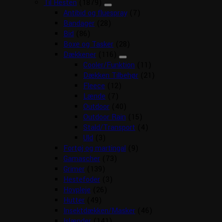
Til Hesten
(1879)
Antibid og fluespray
(7)
Bandager
(28)
Bid
(86)
Boxe og Tasker
(28)
Dækkener
(116)
Cooler/Funktion
(11)
Dækken Tilbehør
(21)
Fleece
(12)
Lænde
(7)
Outdoor
(40)
Outdoor Rain
(15)
Stald/Transport
(4)
Uld
(3)
Fortøj og martingal
(9)
Gamascher
(73)
Grimer
(139)
Hestefoder
(3)
Hovpleje
(26)
Hutter
(49)
Insektdækken/Masker
(46)
Islænder
(141)