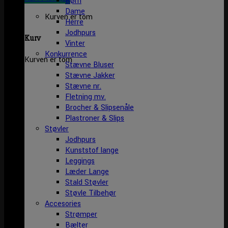
Børn
Dame
Kurven er tom
Herre
Jodhpurs
Kurv
Vinter
Konkurrence
Kurven er tom
Stævne Bluser
Stævne Jakker
Stævne nr.
Fletning mv.
Brocher & Slipsenåle
Plastroner & Slips
Støvler
Jodhpurs
Kunststof lange
Leggings
Læder Lange
Stald Støvler
Støvle Tilbehør
Accesories
Strømper
Bælter