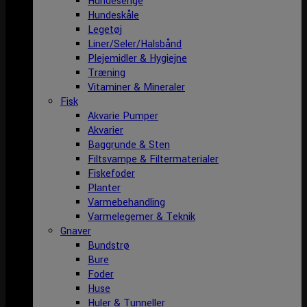
Hundesenge
Hundeskåle
Legetøj
Liner/Seler/Halsbånd
Plejemidler & Hygiejne
Træning
Vitaminer & Mineraler
Fisk
Akvarie Pumper
Akvarier
Baggrunde & Sten
Filtsvampe & Filtermaterialer
Fiskefoder
Planter
Varmebehandling
Varmelegemer & Teknik
Gnaver
Bundstrø
Bure
Foder
Huse
Huler & Tunneller