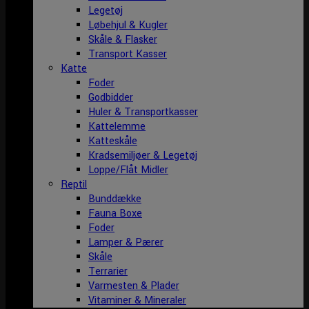
Legetøj
Løbehjul & Kugler
Skåle & Flasker
Transport Kasser
Katte
Foder
Godbidder
Huler & Transportkasser
Kattelemme
Katteskåle
Kradsemiljøer & Legetøj
Loppe/Flåt Midler
Reptil
Bunddække
Fauna Boxe
Foder
Lamper & Pærer
Skåle
Terrarier
Varmesten & Plader
Vitaminer & Mineraler