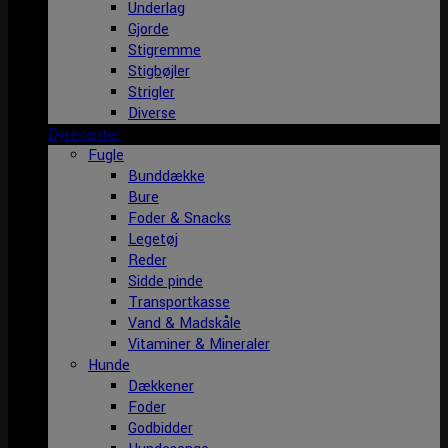
Underlag
Gjorde
Stigremme
Stigbøjler
Strigler
Diverse
Dyrecenter
Fugle
Bunddække
Bure
Foder & Snacks
Legetøj
Reder
Sidde pinde
Transportkasse
Vand & Madskåle
Vitaminer & Mineraler
Hunde
Dækkener
Foder
Godbidder