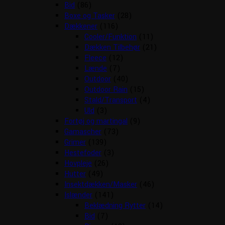
Bid
(86)
Boxe og Tasker
(28)
Dækkener
(116)
Cooler/Funktion
(11)
Dækken Tilbehør
(21)
Fleece
(12)
Lænde
(7)
Outdoor
(40)
Outdoor Rain
(15)
Stald/Transport
(4)
Uld
(3)
Fortøj og martingal
(9)
Gamascher
(73)
Grimer
(139)
Hestefoder
(3)
Hovpleje
(26)
Hutter
(49)
Insektdækken/Masker
(46)
Islænder
(141)
Beklædning Rytter
(14)
Bid
(7)