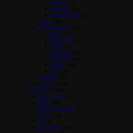
Ophæng
(12)
Til Boksen
(10)
Trailer Tilbehør
(3)
Tilskud
(54)
Trenser/kandar
(196)
Bidløs
(7)
Hjælpe Tøjler
(8)
Kandar
(7)
Næsebånd
(14)
Pandebånd
(51)
Trenser
(60)
Tøjler
(47)
Træktove
(37)
Underlag
(114)
Til Rytteren
(1200)
Back on track
(27)
Bluser
(45)
Brocher/slipsenåle
(5)
Bælter
(19)
Div
(5)
Gaveartikler
(42)