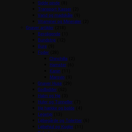
Sidde pinde
(8)
Transport Kasser
(2)
Vand og madskåle
(9)
Vitaminer og Mineraler
(2)
Gnaver artikler
(218)
Beroligende
(1)
Bundstrø
(12)
Bure
(9)
Foder
(28)
Chinchilla
(2)
Hamster
(6)
Kanin
(11)
Marsvin
(9)
Gnaver Huse
(29)
Godbidder
(52)
Halm og Hø
(3)
Huler og Tunneller
(7)
Hø hække og bolde
(4)
Legetøj
(13)
Løbegårde og Toiletter
(6)
Løbehjul og Kugler
(11)