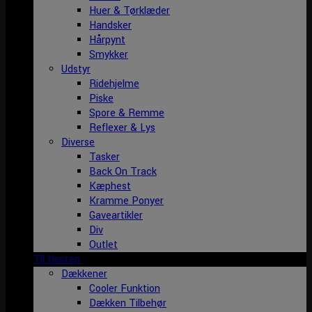
Huer & Tørklæder
Handsker
Hårpynt
Smykker
Udstyr
Ridehjelme
Piske
Spore & Remme
Reflexer & Lys
Diverse
Tasker
Back On Track
Kæphest
Kramme Ponyer
Gaveartikler
Div
Outlet
Til Hesten
Dækkener
Cooler Funktion
Dækken Tilbehør