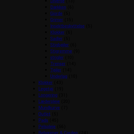
Diverse
(13)
Dækken
(6)
Gjorde
(5)
Grimer
(15)
Insektbeskyttelse
(5)
Klokker
(6)
Sadler
(5)
Stigbøjler
(6)
Stigremme
(9)
strigler
(10)
Trenser
(14)
Tøjler
(14)
Underlag
(10)
Klokker
(43)
Legetøj
(19)
Longering
(31)
Læderpleje
(20)
Mundkurve
(7)
Outlet
(5)
Pads
(45)
Pelspleje
(56)
Rebgrimer & Cordeo
(24)