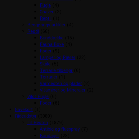
Fugle
(4)
Gnaver
(3)
Reptil
(1)
Rengørings artikler
(4)
Reptil
(66)
Bunddække
(15)
Fauna Boxe
(4)
Foder
(9)
Lamper og Pærer
(22)
Skåle
(5)
Terrarie tilbehør
(6)
Terrarier
(1)
Varmesten og plader
(2)
Vitaminer og Mineraler
(2)
Vildt Fugle
(6)
Foder
(6)
Gavekort
(1)
Rideudstyr
(3080)
Til Hesten
(1879)
Antibid og fluespray
(7)
Bandager
(28)