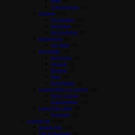
Huler
(9)
Transportbure
(1)
Hygiejne
(23)
Kattebakker
(5)
Kattegrus
(12)
Kattetoiletter
(5)
kattelemme
(5)
Cat Mate
(5)
Katteskåle
(15)
Automater
(3)
Keramik
(3)
Melamin
(2)
Plast
(4)
Sutteflasker
(2)
Kradsemiljøer og Legetøj
(32)
Katte Legetøj
(18)
Kradsemiljøer
(14)
Loppe/flåt midler
(5)
Vetocanis
(2)
Levende dyr
(144)
Akvarie Fisk
(131)
Fisk til Havedam
(5)