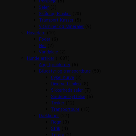
Pelspleje
(5)
Seler
(3)
Skåle og Flasker
(20)
Transport Kasser
(5)
Vitaminer og Mineraler
(9)
Havedam
(10)
Foder
(6)
Net
(2)
Vandpleje
(2)
Hunde artikler
(1087)
Angstproblemer
(6)
Biludstyr og transportbure
(50)
Cykel Kurve
(2)
Diverse til bilen
(8)
Sikkerheds seler
(7)
Sædebeskyttelse
(6)
Tasker
(12)
Transportbure
(15)
Dækkener
(27)
Regn
(3)
Strik
(4)
Terapi
(2)