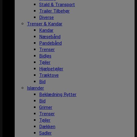
Stald & Transport
Trailer Tilbehør
Diverse
Trenser & Kandar
Kandar
Næsebånd
Pandebånd
Trenser
Bidløs
Tøjler
Hjælpetøjler
Træktove
Bid
Islænder
Beklædning Rytter
Bid
Grimer
Trenser
Tøjler
Dækken
Sadler