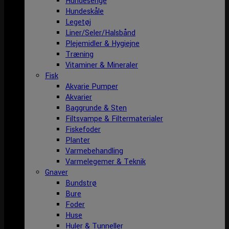
Hundesenge
Hundeskåle
Legetøj
Liner/Seler/Halsbånd
Plejemidler & Hygiejne
Træning
Vitaminer & Mineraler
Fisk
Akvarie Pumper
Akvarier
Baggrunde & Sten
Filtsvampe & Filtermaterialer
Fiskefoder
Planter
Varmebehandling
Varmelegemer & Teknik
Gnaver
Bundstrø
Bure
Foder
Huse
Huler & Tunneller