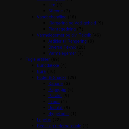
Lim
(3)
Silicone
(2)
Vandbehandling
(16)
Klargøring og Vedligehold
(9)
Plantegødning
(7)
Varmelegemer og div. Teknik
(46)
Artikler til Rengøring
(9)
Diverse Teknik
(28)
Varmelegemer
(7)
Fugle artikler
(89)
Bunddække
(4)
Bure
(10)
Foder & Snacks
(29)
Kanarie
(3)
Papegøje
(6)
Parakit
(9)
Trope
(1)
Undulat
(9)
Æggefoder
(1)
Legetøj
(22)
Reder og redemateriale
(3)