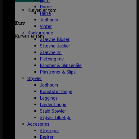
Børn
Dame
Kurven er tom
Herre
Jodhpurs
Kurv
Vinter
Konkurrence
Kurven er tom
Stævne Bluser
Stævne Jakker
Stævne nr.
Fletning mv.
Brocher & Slipsenåle
Plastroner & Slips
Støvler
Jodhpurs
Kunststof lange
Leggings
Læder Lange
Stald Støvler
Støvle Tilbehør
Accesories
Strømper
Bælter