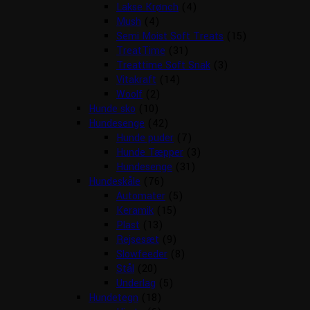
Lakse Krønch
(4)
Mush
(4)
Semi Moist Soft Treats
(15)
TreatTime
(31)
Treattime Soft Snak
(3)
Vitakraft
(14)
Woolf
(2)
Hunde sko
(10)
Hundesenge
(42)
Hunde puder
(7)
Hunde Tæpper
(3)
Hundesenge
(31)
Hundeskåle
(76)
Automater
(5)
Keramik
(15)
Plast
(13)
Rejsesæt
(9)
Slowfeeder
(8)
Stål
(20)
Underlag
(5)
Hundetegn
(18)