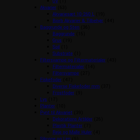
UV
(1)
Akvarier
(63)
Akvariesæt 10-260 L
(19)
Biorb Akvarier & Tilbehør
(44)
Baggrunde og Sten
(36)
Baggrunde
(15)
Grus
(19)
Soil
(1)
Substrate
(1)
Filtersvampe og Filtermaterialer
(43)
Filtermaterialer
(14)
Filtersvampe
(27)
Fiskefoder
(47)
Diverse Fiskefoder mm
(37)
Frostfoder
(9)
Lys
(17)
Planter
(10)
Pynt til Akvariet
(39)
Dekorations Artikler
(26)
Plastik Planter
(7)
Reje og Malle Huler
(4)
Silicone og Lim
(5)