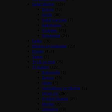
Sadel tilbehør
(129)
Diverse
(12)
Gjorde
(35)
Sadel overtræk
(7)
Sadeltasker
(5)
Stigbøjler
(41)
Stigremme
(24)
Sadler
(15)
Sliksten og Godbidder
(28)
Strigler
(151)
Tasker
(1)
Til sår og muk
(26)
Til stalden
(127)
Boksgardin
(5)
Diverse
(10)
Hager
(5)
Hesteklipper og tilbehør
(8)
Hønet mv
(26)
Krybber/Spande
(21)
Mordax
(2)
Opbinding
(18)