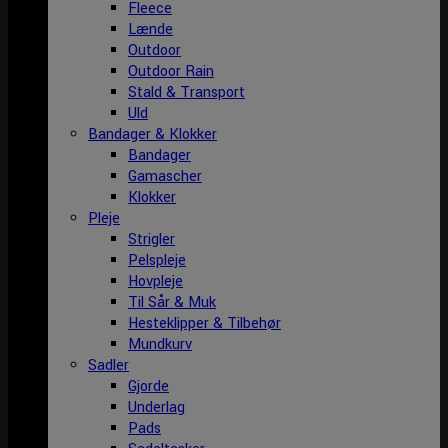
Fleece
Lænde
Outdoor
Outdoor Rain
Stald & Transport
Uld
Bandager & Klokker
Bandager
Gamascher
Klokker
Pleje
Strigler
Pelspleje
Hovpleje
Til Sår & Muk
Hesteklipper & Tilbehør
Mundkurv
Sadler
Gjorde
Underlag
Pads