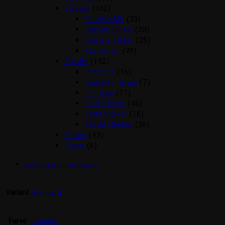
Stævne
(102)
Fletning MV
(33)
Stævne Bluser
(20)
Stævne Jakker
(25)
Stævne nr.
(20)
Støvler
(142)
Jodhpurs
(15)
Kunststof lange
(7)
Leggings
(17)
Læder lange
(46)
Stald Støvler
(16)
Støvle tilbehør
(38)
Tasker
(43)
Trøjer
(8)
Yderligere information
Variant
Standard
Farve
standard