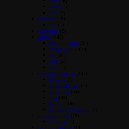
Hjerte
(6)
kødben
(7)
Rund
(5)
Kosttilskud
(5)
CBD
(1)
Kølemåtter
(2)
Legetøj
(146)
Aktivitet legetøj
(31)
Diverse Legetøj
(70)
Kiwi
(11)
Kong
(21)
Petit
(12)
Liner/seler/halsbånd
(231)
Bandana
(4)
Hundehalsbånd
(71)
Hundeseler
(53)
Liner
(93)
Showliner
(4)
Sporliner og Opbinding
(3)
Loppe/flåt midler
(12)
Vetocanis
(3)
Lygter/lyshalsbånd
(13)