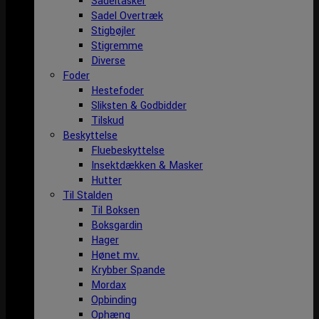
Sadeltasker
Sadel Overtræk
Stigbøjler
Stigremme
Diverse
Foder
Hestefoder
Sliksten & Godbidder
Tilskud
Beskyttelse
Fluebeskyttelse
Insektdækken & Masker
Hutter
Til Stalden
Til Boksen
Boksgardin
Hager
Hønet mv.
Krybber Spande
Mordax
Opbinding
Ophæng