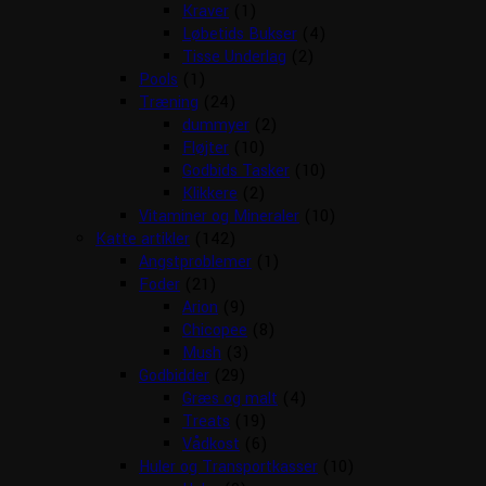
Kraver
(1)
Løbetids Bukser
(4)
Tisse Underlag
(2)
Pools
(1)
Træning
(24)
dummyer
(2)
Fløjter
(10)
Godbids Tasker
(10)
Klikkere
(2)
Vitaminer og Mineraler
(10)
Katte artikler
(142)
Angstproblemer
(1)
Foder
(21)
Arion
(9)
Chicopee
(8)
Mush
(3)
Godbidder
(29)
Græs og malt
(4)
Treats
(19)
Vådkost
(6)
Huler og Transportkasser
(10)