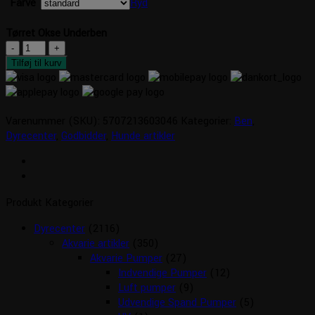
Farve
Ryd
Tørret Okse Underben
Tørret
Okse
Tilføj til kurv
Underben
antal
Varenummer (SKU):
5707213603046
Kategorier:
Ben
,
Dyrecenter
,
Godbidder
,
Hunde artikler
Produkt Kategorier
Dyrecenter
(2116)
Akvarie artikler
(350)
Akvarie Pumper
(27)
Indvendige Pumper
(12)
Luft pumper
(9)
Udvendige Spand Pumper
(5)