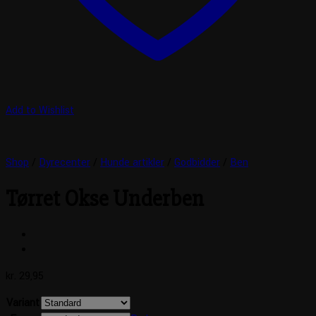
Add to Wishlist
Shop
/
Dyrecenter
/
Hunde artikler
/
Godbidder
/
Ben
Tørret Okse Underben
kr.
29,95
Variant