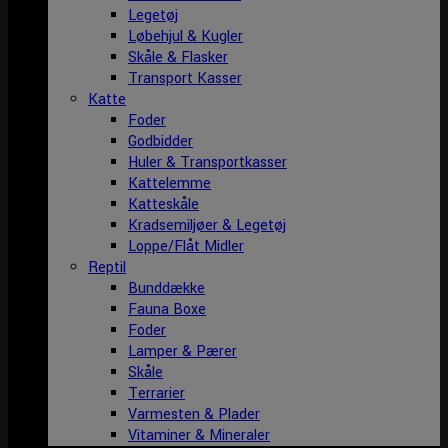
Legetøj
Løbehjul & Kugler
Skåle & Flasker
Transport Kasser
Katte
Foder
Godbidder
Huler & Transportkasser
Kattelemme
Katteskåle
Kradsemiljøer & Legetøj
Loppe/Flåt Midler
Reptil
Bunddække
Fauna Boxe
Foder
Lamper & Pærer
Skåle
Terrarier
Varmesten & Plader
Vitaminer & Mineraler