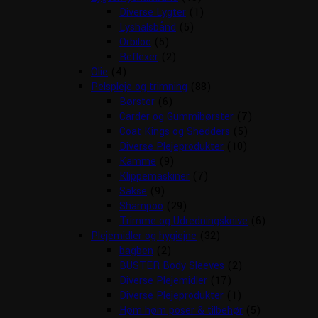
Diverse Lygter
(1)
Lyshalsbånd
(5)
Orbiloc
(5)
Reflexer
(2)
Olie
(4)
Pelspleje og trimning
(88)
Børster
(6)
Carder og Gummibørster
(7)
Coat Kings og Shedders
(5)
Diverse Plejeprodukter
(10)
Kamme
(9)
Klippemaskiner
(7)
Sakse
(9)
Shampoo
(29)
Trimme og Udredningsknive
(6)
Plejemidler og hygiejne
(32)
bagben
(2)
BUSTER Body Sleeves
(2)
Diverse Plejemidler
(17)
Diverse Plejeprodukter
(1)
Høm høm poser & tilbehør
(5)