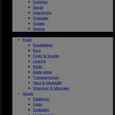
Underlag
Gjorde
Stigremme
Stigbøjler
Strigler
Diverse
Dyrecenter
Fugle
Bunddække
Bure
Foder & Snacks
Legetøj
Reder
Sidde pinde
Transportkasse
Vand & Madskåle
Vitaminer & Mineraler
Hunde
Dækkener
Foder
Godbidder