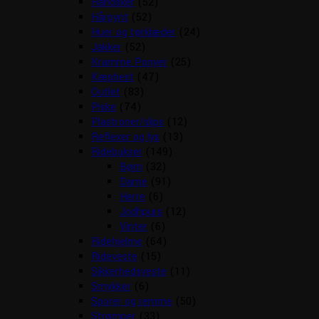
Handsker
(52)
Hårpynt
(52)
Huer og tørklæder
(24)
Jakker
(52)
Kramme Ponyer
(25)
Kæphest
(47)
Outlet
(83)
Piske
(74)
Plastroner/slips
(12)
Reflexer og lys
(13)
Ridebukser
(149)
Børn
(32)
Dame
(91)
Herre
(6)
Jodhpurs
(12)
Vinter
(6)
Ridehjelme
(64)
Rideveste
(15)
Sikkerhedsveste
(11)
Smykker
(6)
Sporer og remme
(50)
Strømper
(33)