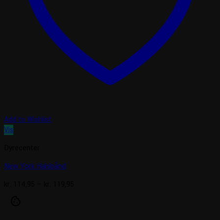
Add to Wishlist
Vis
Dyrecenter
New York Halsbånd
Prisinterval:
kr.
114,95
–
kr.
119,95
kr. 114,95
cookie
til
kr. 119,95