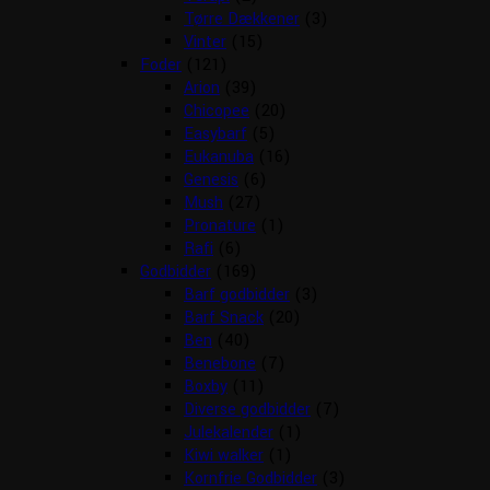
Tørre Dækkener
(3)
Vinter
(15)
Foder
(121)
Arion
(39)
Chicopee
(20)
Easybarf
(5)
Eukanuba
(16)
Genesis
(6)
Mush
(27)
Pronature
(1)
Rafi
(6)
Godbidder
(169)
Barf godbidder
(3)
Barf Snack
(20)
Ben
(40)
Benebone
(7)
Boxby
(11)
Diverse godbidder
(7)
Julekalender
(1)
Kiwi walker
(1)
Kornfrie Godbidder
(3)