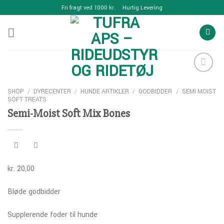
Skip
Fri fragt ved 1000 kr.
Hurtig Levering
to
content
SHOP
/
DYRECENTER
/
HUNDE ARTIKLER
/
GODBIDDER
/
SEMI MOIST
SOFT TREATS
Add to
Semi-Moist Soft Mix Bones
Wishlist
kr.
20,00
Bløde godbidder
Supplerende foder til hunde