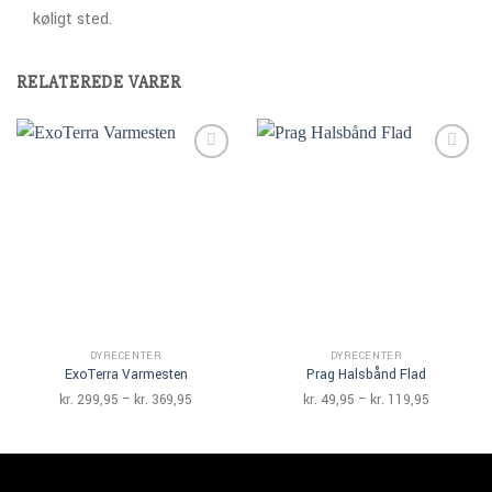
køligt sted.
RELATEREDE VARER
Add to
Add to
Wishlist
Wishlist
DYRECENTER
DYRECENTER
ExoTerra Varmesten
Prag Halsbånd Flad
Prisinterval:
Prisinterva
kr.
299,95
–
kr.
369,95
kr.
49,95
–
kr.
119,95
kr. 299,95
kr. 49,95
til
til
kr. 369,95
kr. 119,95