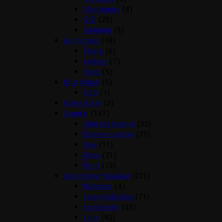
Slowfeeder
(8)
Stål
(20)
Underlag
(5)
Hundetegn
(18)
Hjerte
(6)
kødben
(7)
Rund
(5)
Kosttilskud
(5)
CBD
(1)
Kølemåtter
(2)
Legetøj
(147)
Aktivitet legetøj
(32)
Diverse Legetøj
(70)
Kiwi
(11)
Kong
(21)
Petit
(12)
Liner/seler/halsbånd
(231)
Bandana
(4)
Hundehalsbånd
(71)
Hundeseler
(53)
Liner
(93)