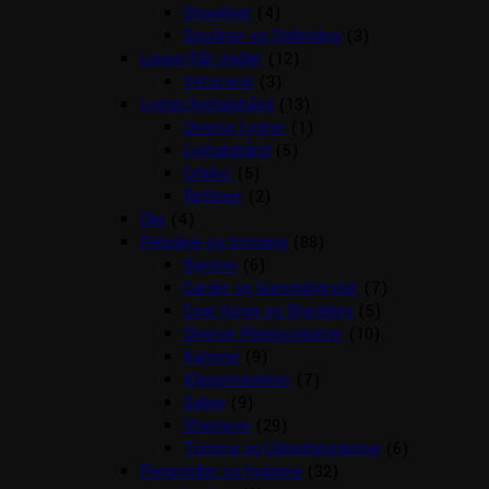
Showliner
(4)
Sporliner og Opbinding
(3)
Loppe/flåt midler
(12)
Vetocanis
(3)
Lygter/lyshalsbånd
(13)
Diverse Lygter
(1)
Lyshalsbånd
(5)
Orbiloc
(5)
Reflexer
(2)
Olie
(4)
Pelspleje og trimning
(88)
Børster
(6)
Carder og Gummibørster
(7)
Coat Kings og Shedders
(5)
Diverse Plejeprodukter
(10)
Kamme
(9)
Klippemaskiner
(7)
Sakse
(9)
Shampoo
(29)
Trimme og Udredningsknive
(6)
Plejemidler og hygiejne
(32)