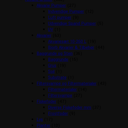
Akvarie Pumper
(27)
Indvendige Pumper
(12)
Luft pumper
(9)
Udvendige Spand Pumper
(5)
UV
(1)
Akvarier
(63)
Akvariesæt 10-260 L
(19)
Biorb Akvarier & Tilbehør
(44)
Baggrunde og Sten
(36)
Baggrunde
(15)
Grus
(19)
Soil
(1)
Substrate
(1)
Filtersvampe og Filtermaterialer
(43)
Filtermaterialer
(14)
Filtersvampe
(27)
Fiskefoder
(47)
Diverse Fiskefoder mm
(37)
Frostfoder
(9)
Lys
(17)
Planter
(10)