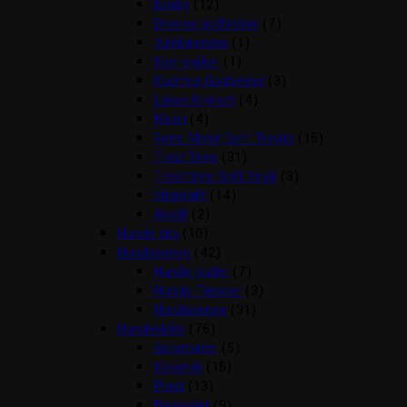
Boxby
(12)
Diverse godbidder
(7)
Julekalender
(1)
Kiwi walker
(1)
Kornfrie Godbidder
(3)
Lakse Krønch
(4)
Mush
(4)
Semi Moist Soft Treats
(15)
TreatTime
(31)
Treattime Soft Snak
(3)
Vitakraft
(14)
Woolf
(2)
Hunde sko
(10)
Hundesenge
(42)
Hunde puder
(7)
Hunde Tæpper
(3)
Hundesenge
(31)
Hundeskåle
(76)
Automater
(5)
Keramik
(15)
Plast
(13)
Rejsesæt
(9)