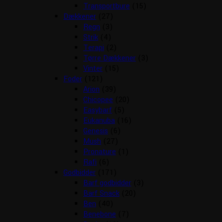
Transportbure
(15)
Dækkener
(27)
Regn
(3)
Strik
(4)
Terapi
(2)
Tørre Dækkener
(3)
Vinter
(15)
Foder
(121)
Arion
(39)
Chicopee
(20)
Easybarf
(5)
Eukanuba
(16)
Genesis
(6)
Mush
(27)
Pronature
(1)
Rafi
(6)
Godbidder
(171)
Barf godbidder
(3)
Barf Snack
(20)
Ben
(40)
Benebone
(7)