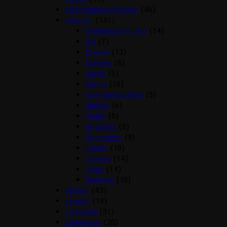
Insektdækken/Masker
(46)
Islænder
(141)
Beklædning Rytter
(14)
Bid
(7)
Diverse
(13)
Dækken
(6)
Gjorde
(5)
Grimer
(15)
Insektbeskyttelse
(5)
Klokker
(6)
Sadler
(5)
Stigbøjler
(6)
Stigremme
(9)
strigler
(10)
Trenser
(14)
Tøjler
(14)
Underlag
(10)
Klokker
(43)
Legetøj
(19)
Longering
(31)
Læderpleje
(20)