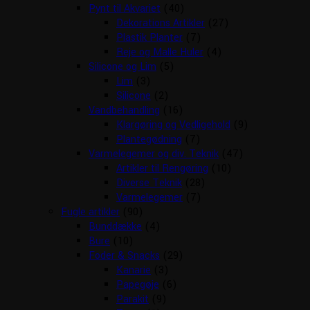
Pynt til Akvariet
(40)
Dekorations Artikler
(27)
Plastik Planter
(7)
Reje og Malle Huler
(4)
Silicone og Lim
(5)
Lim
(3)
Silicone
(2)
Vandbehandling
(16)
Klargøring og Vedligehold
(9)
Plantegødning
(7)
Varmelegemer og div. Teknik
(47)
Artikler til Rengøring
(10)
Diverse Teknik
(28)
Varmelegemer
(7)
Fugle artikler
(90)
Bunddække
(4)
Bure
(10)
Foder & Snacks
(29)
Kanarie
(3)
Papegøje
(6)
Parakit
(9)