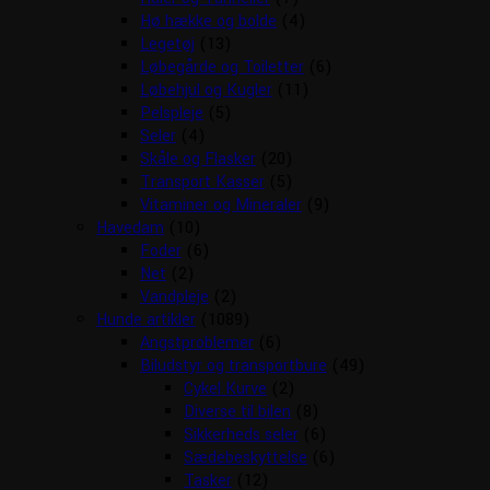
Hø hække og bolde
(4)
Legetøj
(13)
Løbegårde og Toiletter
(6)
Løbehjul og Kugler
(11)
Pelspleje
(5)
Seler
(4)
Skåle og Flasker
(20)
Transport Kasser
(5)
Vitaminer og Mineraler
(9)
Havedam
(10)
Foder
(6)
Net
(2)
Vandpleje
(2)
Hunde artikler
(1089)
Angstproblemer
(6)
Biludstyr og transportbure
(49)
Cykel Kurve
(2)
Diverse til bilen
(8)
Sikkerheds seler
(6)
Sædebeskyttelse
(6)
Tasker
(12)