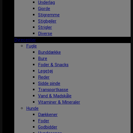
Underlag
Gjorde
Stigremme
Stigbøjler
Strigler
Diverse
Dyrecenter
Fugle
Bunddække
Bure
Foder & Snacks
Legetøj
Reder
Sidde pinde
Transportkasse
Vand & Madskåle
Vitaminer & Mineraler
Hunde
Dækkener
Foder
Godbidder