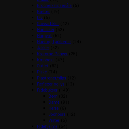
Brocher/slipsenåle
(5)
Bælter
(19)
Div
(5)
Gaveartikler
(42)
Handsker
(52)
Hårpynt
(52)
Huer og tørklæder
(24)
Jakker
(52)
Kramme Ponyer
(25)
Kæphest
(47)
Outlet
(83)
Piske
(74)
Plastroner/slips
(12)
Reflexer og lys
(13)
Ridebukser
(149)
Børn
(32)
Dame
(91)
Herre
(6)
Jodhpurs
(12)
Vinter
(6)
Ridehjelme
(64)