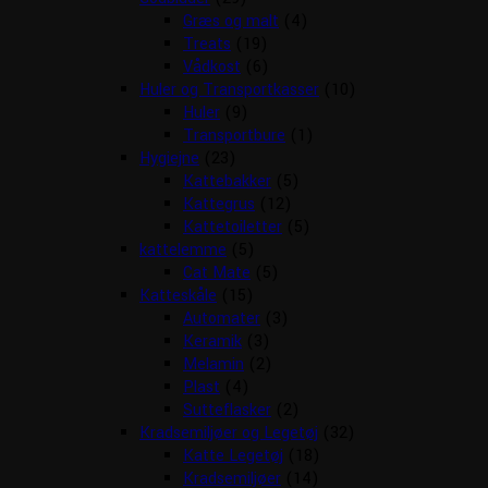
Græs og malt
(4)
Treats
(19)
Vådkost
(6)
Huler og Transportkasser
(10)
Huler
(9)
Transportbure
(1)
Hygiejne
(23)
Kattebakker
(5)
Kattegrus
(12)
Kattetoiletter
(5)
kattelemme
(5)
Cat Mate
(5)
Katteskåle
(15)
Automater
(3)
Keramik
(3)
Melamin
(2)
Plast
(4)
Sutteflasker
(2)
Kradsemiljøer og Legetøj
(32)
Katte Legetøj
(18)
Kradsemiljøer
(14)