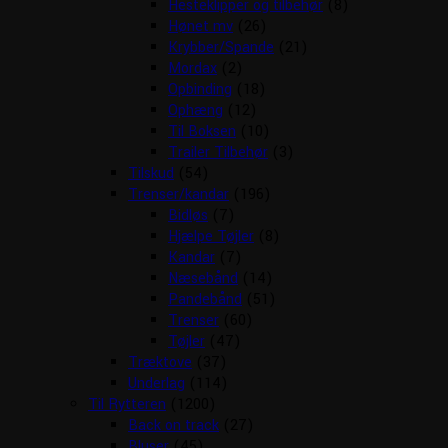
Hesteklipper og tilbehør
(8)
Hønet mv
(26)
Krybber/Spande
(21)
Mordax
(2)
Opbinding
(18)
Ophæng
(12)
Til Boksen
(10)
Trailer Tilbehør
(3)
Tilskud
(54)
Trenser/kandar
(196)
Bidløs
(7)
Hjælpe Tøjler
(8)
Kandar
(7)
Næsebånd
(14)
Pandebånd
(51)
Trenser
(60)
Tøjler
(47)
Træktove
(37)
Underlag
(114)
Til Rytteren
(1200)
Back on track
(27)
Bluser
(45)