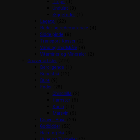
Trope
(1)
Undulat
(9)
Æggefoder
(1)
Legetøj
(22)
Reder og redemateriale
(4)
Sidde pinde
(8)
Transport Kasser
(2)
Vand og madskåle
(9)
Vitaminer og Mineraler
(2)
Gnaver artikler
(219)
Beroligende
(1)
Bundstrø
(12)
Bure
(9)
Foder
(28)
Chinchilla
(2)
Hamster
(6)
Kanin
(11)
Marsvin
(9)
Gnaver Huse
(29)
Godbidder
(52)
Halm og Hø
(3)
Huler og Tunneller
(7)