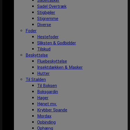
Sadeltasker
Sadel Overtræk
Stigbøjler
Stigremme
Diverse
Foder
Hestefoder
Sliksten & Godbidder
Tilskud
Beskyttelse
Fluebeskyttelse
Insektdækken & Masker
Hutter
Til Stalden
Til Boksen
Boksgardin
Hager
Hønet mv.
Krybber Spande
Mordax
Opbinding
Ophæng