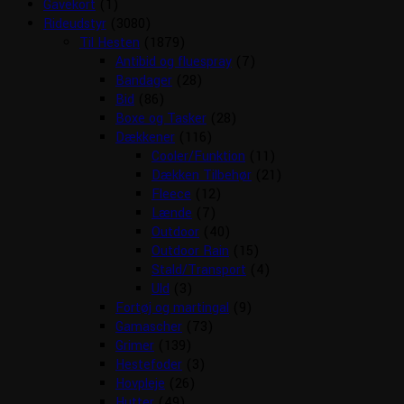
Gavekort
(1)
Rideudstyr
(3080)
Til Hesten
(1879)
Antibid og fluespray
(7)
Bandager
(28)
Bid
(86)
Boxe og Tasker
(28)
Dækkener
(116)
Cooler/Funktion
(11)
Dækken Tilbehør
(21)
Fleece
(12)
Lænde
(7)
Outdoor
(40)
Outdoor Rain
(15)
Stald/Transport
(4)
Uld
(3)
Fortøj og martingal
(9)
Gamascher
(73)
Grimer
(139)
Hestefoder
(3)
Hovpleje
(26)
Hutter
(49)