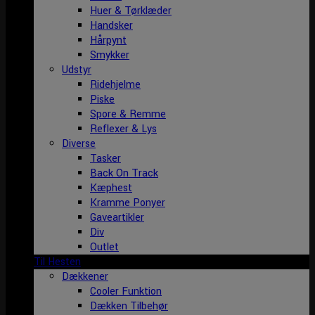
Huer & Tørklæder
Handsker
Hårpynt
Smykker
Udstyr
Ridehjelme
Piske
Spore & Remme
Reflexer & Lys
Diverse
Tasker
Back On Track
Kæphest
Kramme Ponyer
Gaveartikler
Div
Outlet
Til Hesten
Dækkener
Cooler Funktion
Dækken Tilbehør