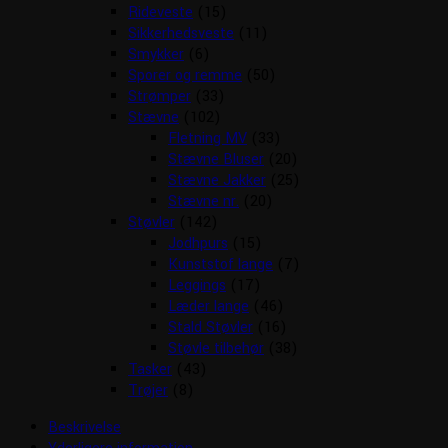
Rideveste
(15)
Sikkerhedsveste
(11)
Smykker
(6)
Sporer og remme
(50)
Strømper
(33)
Stævne
(102)
Fletning MV
(33)
Stævne Bluser
(20)
Stævne Jakker
(25)
Stævne nr.
(20)
Støvler
(142)
Jodhpurs
(15)
Kunststof lange
(7)
Leggings
(17)
Læder lange
(46)
Stald Støvler
(16)
Støvle tilbehør
(38)
Tasker
(43)
Trøjer
(8)
Beskrivelse