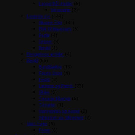
Loppe/flåt midler
(5)
Vetocanis
(2)
Levende dyr
(144)
Akvarie Fisk
(131)
Fisk til Havedam
(5)
Fugle
(4)
Gnaver
(3)
Reptil
(1)
Rengørings artikler
(4)
Reptil
(66)
Bunddække
(15)
Fauna Boxe
(4)
Foder
(9)
Lamper og Pærer
(22)
Skåle
(5)
Terrarie tilbehør
(6)
Terrarier
(1)
Varmesten og plader
(2)
Vitaminer og Mineraler
(2)
Vildt Fugle
(6)
Foder
(6)