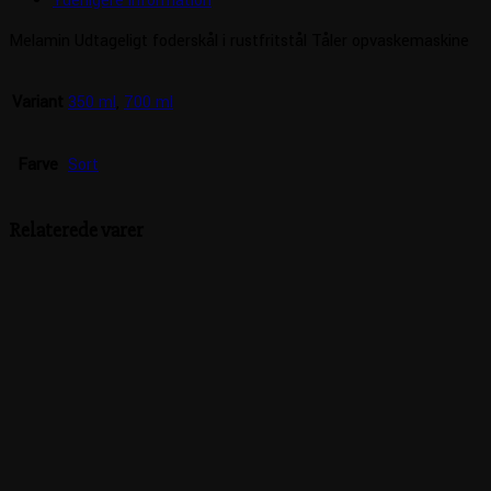
Yderligere information
Melamin Udtageligt foderskål i rustfritstål Tåler opvaskemaskine
Variant
350 ml
,
700 ml
Farve
Sort
Relaterede varer