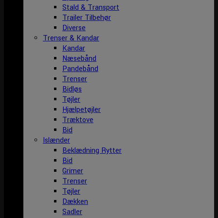
Stald & Transport
Trailer Tilbehør
Diverse
Trenser & Kandar
Kandar
Næsebånd
Pandebånd
Trenser
Bidløs
Tøjler
Hjælpetøjler
Træktove
Bid
Islænder
Beklædning Rytter
Bid
Grimer
Trenser
Tøjler
Dækken
Sadler