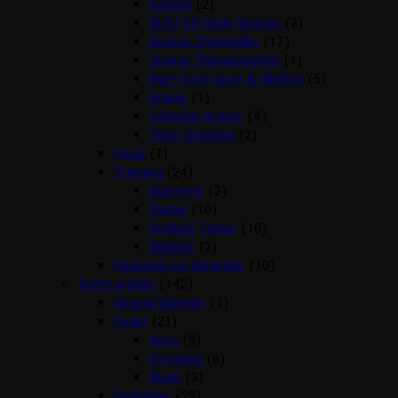
bagben
(2)
BUSTER Body Sleeves
(2)
Diverse Plejemidler
(17)
Diverse Plejeprodukter
(1)
Høm høm poser & tilbehør
(5)
Kraver
(1)
Løbetids Bukser
(4)
Tisse Underlag
(2)
Pools
(1)
Træning
(24)
dummyer
(2)
Fløjter
(10)
Godbids Tasker
(10)
Klikkere
(2)
Vitaminer og Mineraler
(10)
Katte artikler
(142)
Angstproblemer
(1)
Foder
(21)
Arion
(9)
Chicopee
(8)
Mush
(3)
Godbidder
(29)