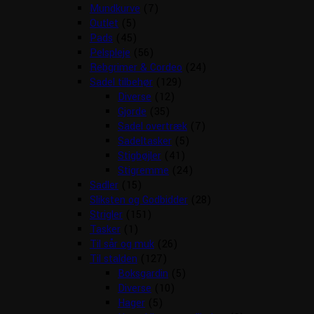
Mundkurve
(7)
Outlet
(5)
Pads
(45)
Pelspleje
(56)
Rebgrimer & Cordeo
(24)
Sadel tilbehør
(129)
Diverse
(12)
Gjorde
(35)
Sadel overtræk
(7)
Sadeltasker
(5)
Stigbøjler
(41)
Stigremme
(24)
Sadler
(15)
Sliksten og Godbidder
(28)
Strigler
(151)
Tasker
(1)
Til sår og muk
(26)
Til stalden
(127)
Boksgardin
(5)
Diverse
(10)
Hager
(5)