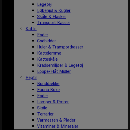
Legetøj
Løbehjul & Kugler
Skåle & Flasker
Transport Kasser
Katte
Foder
Godbidder
Huler & Transportkasser
Kattelemme
Katteskåle
Kradsemiljøer & Legetøj
Loppe/Flåt Midler
Reptil
Bunddække
Fauna Boxe
Foder
Lamper & Pærer
Skåle
Terrarier
Varmesten & Plader
Vitaminer & Mineraler