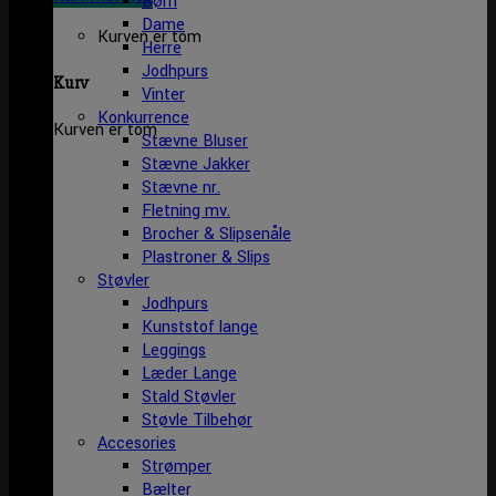
Børn
Dame
Kurven er tom
Herre
Jodhpurs
Kurv
Vinter
Konkurrence
Kurven er tom
Stævne Bluser
Stævne Jakker
Stævne nr.
Fletning mv.
Brocher & Slipsenåle
Plastroner & Slips
Støvler
Jodhpurs
Kunststof lange
Leggings
Læder Lange
Stald Støvler
Støvle Tilbehør
Accesories
Strømper
Bælter