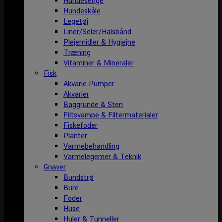
Hundesenge
Hundeskåle
Legetøj
Liner/Seler/Halsbånd
Plejemidler & Hygiejne
Træning
Vitaminer & Mineraler
Fisk
Akvarie Pumper
Akvarier
Baggrunde & Sten
Filtsvampe & Filtermaterialer
Fiskefoder
Planter
Varmebehandling
Varmelegemer & Teknik
Gnaver
Bundstrø
Bure
Foder
Huse
Huler & Tunneller