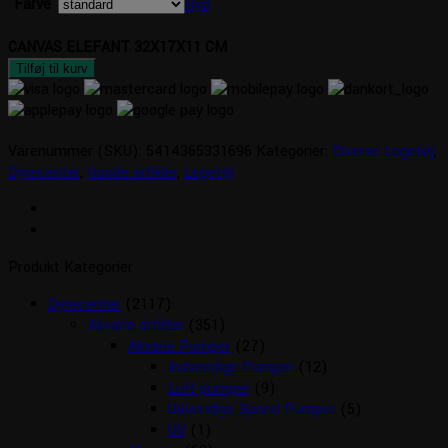
Farve
Ryd
CANVAS ELEFANT 32X17X11 CM
Tilføj til kurv
Varenummer (SKU):
5414365331696
Kategorier:
Diverse Legetøj
,
Dyrecenter
,
Hunde artikler
,
Legetøj
Produkt Kategorier
Dyrecenter
(2117)
Akvarie artikler
(351)
Akvarie Pumper
(27)
Indvendige Pumper
(12)
Luft pumper
(9)
Udvendige Spand Pumper
(5)
UV
(1)