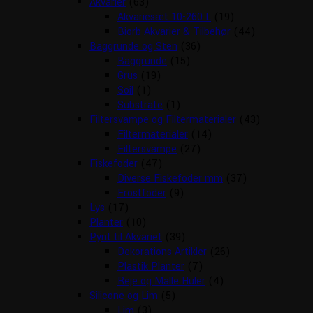
Akvarier
(63)
Akvariesæt 10-260 L
(19)
Biorb Akvarier & Tilbehør
(44)
Baggrunde og Sten
(36)
Baggrunde
(15)
Grus
(19)
Soil
(1)
Substrate
(1)
Filtersvampe og Filtermaterialer
(43)
Filtermaterialer
(14)
Filtersvampe
(27)
Fiskefoder
(47)
Diverse Fiskefoder mm
(37)
Frostfoder
(9)
Lys
(17)
Planter
(10)
Pynt til Akvariet
(39)
Dekorations Artikler
(26)
Plastik Planter
(7)
Reje og Malle Huler
(4)
Silicone og Lim
(5)
Lim
(3)