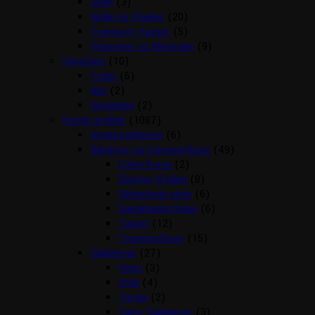
Seler
(3)
Skåle og Flasker
(20)
Transport Kasser
(5)
Vitaminer og Mineraler
(9)
Havedam
(10)
Foder
(6)
Net
(2)
Vandpleje
(2)
Hunde artikler
(1087)
Angstproblemer
(6)
Biludstyr og transportbure
(49)
Cykel Kurve
(2)
Diverse til bilen
(8)
Sikkerheds seler
(6)
Sædebeskyttelse
(6)
Tasker
(12)
Transportbure
(15)
Dækkener
(27)
Regn
(3)
Strik
(4)
Terapi
(2)
Tørre Dækkener
(3)