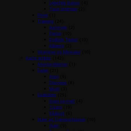
Løbetids Bukser
(4)
Tisse Underlag
(2)
Pools
(1)
Træning
(24)
dummyer
(2)
Fløjter
(10)
Godbids Tasker
(10)
Klikkere
(2)
Vitaminer og Mineraler
(10)
Katte artikler
(142)
Angstproblemer
(1)
Foder
(21)
Arion
(9)
Chicopee
(8)
Mush
(3)
Godbidder
(29)
Græs og malt
(4)
Treats
(19)
Vådkost
(6)
Huler og Transportkasser
(10)
Huler
(9)