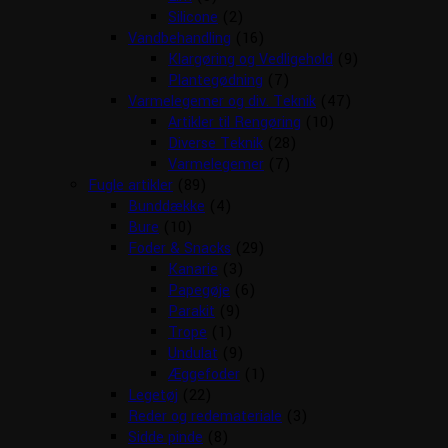
Silicone
(2)
Vandbehandling
(16)
Klargøring og Vedligehold
(9)
Plantegødning
(7)
Varmelegemer og div. Teknik
(47)
Artikler til Rengøring
(10)
Diverse Teknik
(28)
Varmelegemer
(7)
Fugle artikler
(89)
Bunddække
(4)
Bure
(10)
Foder & Snacks
(29)
Kanarie
(3)
Papegøje
(6)
Parakit
(9)
Trope
(1)
Undulat
(9)
Æggefoder
(1)
Legetøj
(22)
Reder og redemateriale
(3)
Sidde pinde
(8)