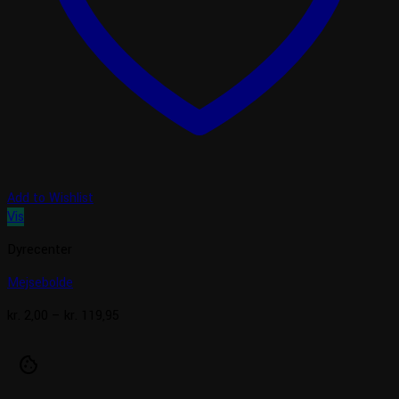
Add to Wishlist
Vis
Dyrecenter
Mejsebolde
Prisinterval:
kr.
2,00
–
kr.
119,95
kr. 2,00
til
cookie
kr. 119,95