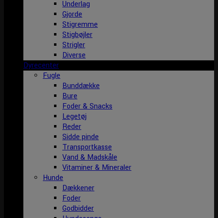
Underlag
Gjorde
Stigremme
Stigbøjler
Strigler
Diverse
Dyrecenter
Fugle
Bunddække
Bure
Foder & Snacks
Legetøj
Reder
Sidde pinde
Transportkasse
Vand & Madskåle
Vitaminer & Mineraler
Hunde
Dækkener
Foder
Godbidder