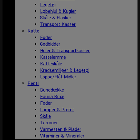
Legetøj
Løbehjul & Kugler
Skåle & Flasker
Transport Kasser
Katte
Foder
Godbidder
Huler & Transportkasser
Kattelemme
Katteskåle
Kradsemiljøer & Legetøj
Loppe/Flåt Midler
Reptil
Bunddække
Fauna Boxe
Foder
Lamper & Pærer
Skåle
Terrarier
Varmesten & Plader
Vitaminer & Mineraler