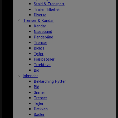
Stald & Transport
Trailer Tilbehør
Diverse
Trenser & Kandar
Kandar
Næsebånd
Pandebånd
Trenser
Bidløs
Tøjler
Hjælpetøjler
Træktove
Bid
Islænder
Beklædning Rytter
Bid
Grimer
Trenser
Tøjler
Dækken
Sadler