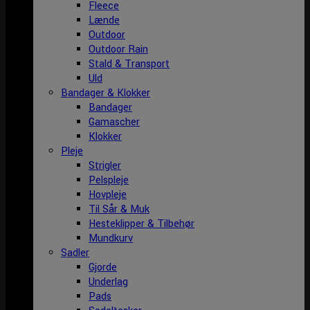
Fleece
Lænde
Outdoor
Outdoor Rain
Stald & Transport
Uld
Bandager & Klokker
Bandager
Gamascher
Klokker
Pleje
Strigler
Pelspleje
Hovpleje
Til Sår & Muk
Hesteklipper & Tilbehør
Mundkurv
Sadler
Gjorde
Underlag
Pads