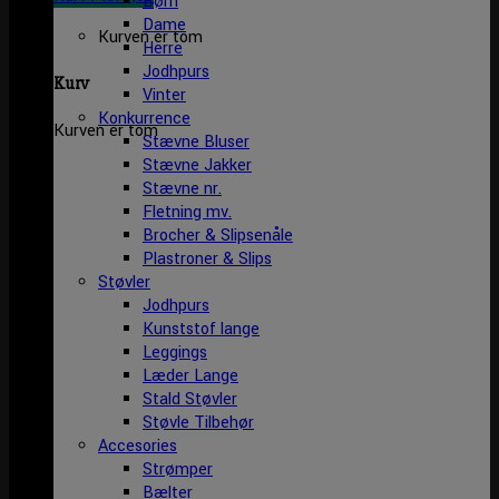
Børn
Dame
Kurven er tom
Herre
Jodhpurs
Kurv
Vinter
Konkurrence
Kurven er tom
Stævne Bluser
Stævne Jakker
Stævne nr.
Fletning mv.
Brocher & Slipsenåle
Plastroner & Slips
Støvler
Jodhpurs
Kunststof lange
Leggings
Læder Lange
Stald Støvler
Støvle Tilbehør
Accesories
Strømper
Bælter