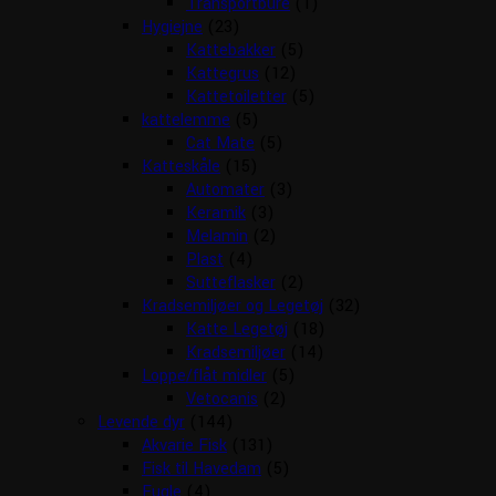
Transportbure
(1)
Hygiejne
(23)
Kattebakker
(5)
Kattegrus
(12)
Kattetoiletter
(5)
kattelemme
(5)
Cat Mate
(5)
Katteskåle
(15)
Automater
(3)
Keramik
(3)
Melamin
(2)
Plast
(4)
Sutteflasker
(2)
Kradsemiljøer og Legetøj
(32)
Katte Legetøj
(18)
Kradsemiljøer
(14)
Loppe/flåt midler
(5)
Vetocanis
(2)
Levende dyr
(144)
Akvarie Fisk
(131)
Fisk til Havedam
(5)
Fugle
(4)