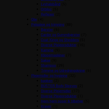
Lyshalsbånd
(5)
Orbiloc
(5)
Reflexer
(2)
Olie
(4)
Pelspleje og trimning
(88)
Børster
(6)
Carder og Gummibørster
(7)
Coat Kings og Shedders
(5)
Diverse Plejeprodukter
(10)
Kamme
(9)
Klippemaskiner
(7)
Sakse
(9)
Shampoo
(29)
Trimme og Udredningsknive
(6)
Plejemidler og hygiejne
(32)
bagben
(2)
BUSTER Body Sleeves
(2)
Diverse Plejemidler
(17)
Diverse Plejeprodukter
(1)
Høm høm poser & tilbehør
(5)
Kraver
(1)