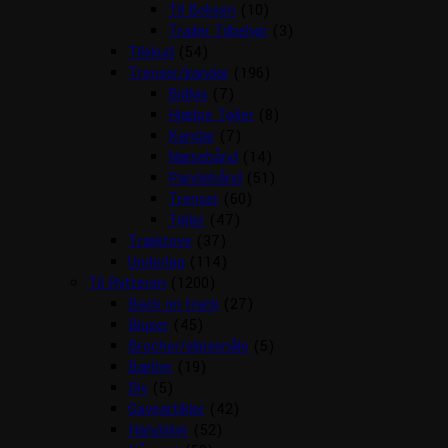
Til Boksen
(10)
Trailer Tilbehør
(3)
Tilskud
(54)
Trenser/kandar
(196)
Bidløs
(7)
Hjælpe Tøjler
(8)
Kandar
(7)
Næsebånd
(14)
Pandebånd
(51)
Trenser
(60)
Tøjler
(47)
Træktove
(37)
Underlag
(114)
Til Rytteren
(1200)
Back on track
(27)
Bluser
(45)
Brocher/slipsenåle
(5)
Bælter
(19)
Div
(5)
Gaveartikler
(42)
Handsker
(52)