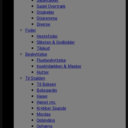
Sadeltasker
Sadel Overtræk
Stigbøjler
Stigremme
Diverse
Foder
Hestefoder
Sliksten & Godbidder
Tilskud
Beskyttelse
Fluebeskyttelse
Insektdækken & Masker
Hutter
Til Stalden
Til Boksen
Boksgardin
Hager
Hønet mv.
Krybber Spande
Mordax
Opbinding
Ophæng