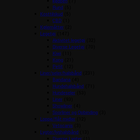
kødben
(7)
Rund
(5)
Kosttilskud
(5)
CBD
(1)
Kølemåtter
(2)
Legetøj
(147)
Aktivitet legetøj
(32)
Diverse Legetøj
(70)
Kiwi
(11)
Kong
(21)
Petit
(12)
Liner/seler/halsbånd
(231)
Bandana
(4)
Hundehalsbånd
(71)
Hundeseler
(53)
Liner
(93)
Showliner
(4)
Sporliner og Opbinding
(3)
Loppe/flåt midler
(12)
Vetocanis
(3)
Lygter/lyshalsbånd
(13)
Diverse Lygter
(1)