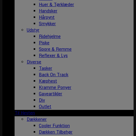
Huer & Tørklæder
Handsker
Hårpynt
Smykker
Udstyr
Ridehjelme
Piske
Spore & Remme
Reflexer & Lys
Diverse
Tasker
Back On Track
Kæphest
Kramme Ponyer
Gaveartikler
Div
Outlet
Til Hesten
Dækkener
Cooler Funktion
Dækken Tilbehør