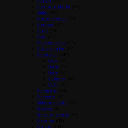
Hårpynt
(52)
Huer og tørklæder
(24)
Jakker
(52)
Kramme Ponyer
(25)
Kæphest
(47)
Outlet
(83)
Piske
(74)
Plastroner/slips
(12)
Reflexer og lys
(13)
Ridebukser
(149)
Børn
(32)
Dame
(91)
Herre
(6)
Jodhpurs
(12)
Vinter
(6)
Ridehjelme
(64)
Rideveste
(15)
Sikkerhedsveste
(11)
Smykker
(6)
Sporer og remme
(50)
Strømper
(33)
Stævne
(102)