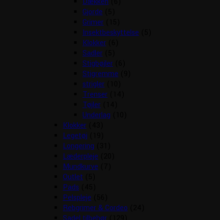
Dækken
(6)
Gjorde
(5)
Grimer
(15)
Insektbeskyttelse
(5)
Klokker
(6)
Sadler
(5)
Stigbøjler
(6)
Stigremme
(9)
strigler
(10)
Trenser
(14)
Tøjler
(14)
Underlag
(10)
Klokker
(43)
Legetøj
(19)
Longering
(31)
Læderpleje
(20)
Mundkurve
(7)
Outlet
(5)
Pads
(45)
Pelspleje
(56)
Rebgrimer & Cordeo
(24)
Sadel tilbehør
(129)