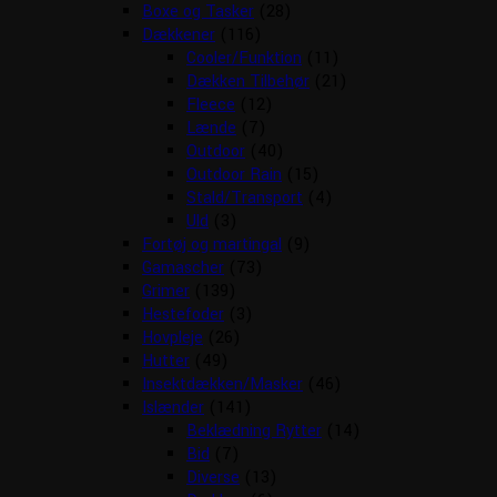
Boxe og Tasker
(28)
Dækkener
(116)
Cooler/Funktion
(11)
Dækken Tilbehør
(21)
Fleece
(12)
Lænde
(7)
Outdoor
(40)
Outdoor Rain
(15)
Stald/Transport
(4)
Uld
(3)
Fortøj og martingal
(9)
Gamascher
(73)
Grimer
(139)
Hestefoder
(3)
Hovpleje
(26)
Hutter
(49)
Insektdækken/Masker
(46)
Islænder
(141)
Beklædning Rytter
(14)
Bid
(7)
Diverse
(13)