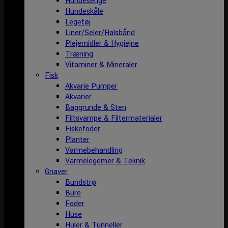
Hundesenge
Hundeskåle
Legetøj
Liner/Seler/Halsbånd
Plejemidler & Hygiejne
Træning
Vitaminer & Mineraler
Fisk
Akvarie Pumper
Akvarier
Baggrunde & Sten
Filtsvampe & Filtermaterialer
Fiskefoder
Planter
Varmebehandling
Varmelegemer & Teknik
Gnaver
Bundstrø
Bure
Foder
Huse
Huler & Tunneller