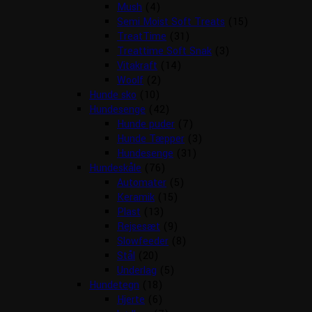
Mush
(4)
Semi Moist Soft Treats
(15)
TreatTime
(31)
Treattime Soft Snak
(3)
Vitakraft
(14)
Woolf
(2)
Hunde sko
(10)
Hundesenge
(42)
Hunde puder
(7)
Hunde Tæpper
(3)
Hundesenge
(31)
Hundeskåle
(76)
Automater
(5)
Keramik
(15)
Plast
(13)
Rejsesæt
(9)
Slowfeeder
(8)
Stål
(20)
Underlag
(5)
Hundetegn
(18)
Hjerte
(6)