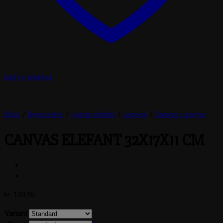
Add to Wishlist
Shop
/
Dyrecenter
/
Hunde artikler
/
Legetøj
/
Diverse Legetøj
CANVAS ELEFANT 32X17X11 CM
kr.
139,95
Variant