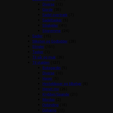
Diverse
(12)
Gjorde
(35)
Sadel overtræk
(7)
Sadeltasker
(5)
Stigbøjler
(41)
Stigremme
(24)
Sadler
(15)
Sliksten og Godbidder
(28)
Strigler
(151)
Tasker
(1)
Til sår og muk
(26)
Til stalden
(127)
Boksgardin
(5)
Diverse
(10)
Hager
(5)
Hesteklipper og tilbehør
(8)
Hønet mv
(26)
Krybber/Spande
(21)
Mordax
(2)
Opbinding
(18)
Ophæng
(12)