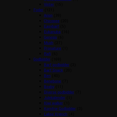
Vinter
(15)
Foder
(121)
Arion
(39)
Chicopee
(20)
Easybarf
(5)
Eukanuba
(16)
Genesis
(6)
Mush
(27)
Pronature
(1)
Rafi
(6)
Godbidder
(169)
Barf godbidder
(3)
Barf Snack
(20)
Ben
(40)
Benebone
(7)
Boxby
(11)
Diverse godbidder
(7)
Julekalender
(1)
Kiwi walker
(1)
Kornfrie Godbidder
(3)
Lakse Krønch
(4)