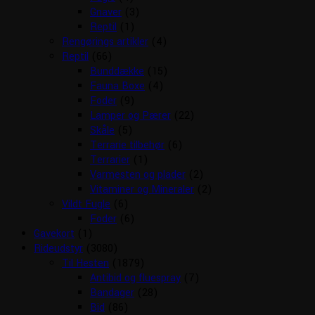
Gnaver
(3)
Reptil
(1)
Rengørings artikler
(4)
Reptil
(66)
Bunddække
(15)
Fauna Boxe
(4)
Foder
(9)
Lamper og Pærer
(22)
Skåle
(5)
Terrarie tilbehør
(6)
Terrarier
(1)
Varmesten og plader
(2)
Vitaminer og Mineraler
(2)
Vildt Fugle
(6)
Foder
(6)
Gavekort
(1)
Rideudstyr
(3080)
Til Hesten
(1879)
Antibid og fluespray
(7)
Bandager
(28)
Bid
(86)