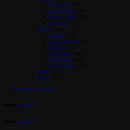
Fletning MV
(33)
Stævne Bluser
(20)
Stævne Jakker
(25)
Stævne nr.
(20)
Støvler
(142)
Jodhpurs
(15)
Kunststof lange
(7)
Leggings
(17)
Læder lange
(46)
Stald Støvler
(16)
Støvle tilbehør
(38)
Tasker
(43)
Trøjer
(8)
Yderligere information
Variant
Standard
Farve
standard