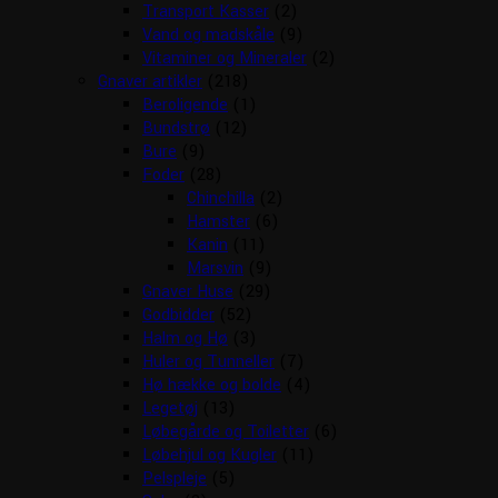
Transport Kasser
(2)
Vand og madskåle
(9)
Vitaminer og Mineraler
(2)
Gnaver artikler
(218)
Beroligende
(1)
Bundstrø
(12)
Bure
(9)
Foder
(28)
Chinchilla
(2)
Hamster
(6)
Kanin
(11)
Marsvin
(9)
Gnaver Huse
(29)
Godbidder
(52)
Halm og Hø
(3)
Huler og Tunneller
(7)
Hø hække og bolde
(4)
Legetøj
(13)
Løbegårde og Toiletter
(6)
Løbehjul og Kugler
(11)
Pelspleje
(5)