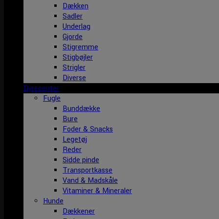
Dækken
Sadler
Underlag
Gjorde
Stigremme
Stigbøjler
Strigler
Diverse
Dyrecenter
Fugle
Bunddække
Bure
Foder & Snacks
Legetøj
Reder
Sidde pinde
Transportkasse
Vand & Madskåle
Vitaminer & Mineraler
Hunde
Dækkener