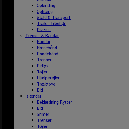
Opbinding
Ophæng
Stald & Transport
Trailer Tilbehør
Diverse
Trenser & Kandar
Kandar
Næsebånd
Pandebånd
Trenser
Bidløs
Tøjler
Hjælpetøjler
Træktove
Bid
Islænder
Beklædning Rytter
Bid
Grimer
Trenser
Tøjler