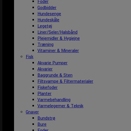
Foder
Godbidder
Hundesenge
Hundeskåle
Legetøj
Liner/Seler/Halsbånd
Plejemidler & Hygiejne
Træning
Vitaminer & Mineraler
Fisk
Akvarie Pumper
Akvarier
Baggrunde & Sten
Filtsvampe & Filtermaterialer
Fiskefoder
Planter
Varmebehandling
Varmelegemer & Teknik
Gnaver
Bundstrø
Bure
Foder