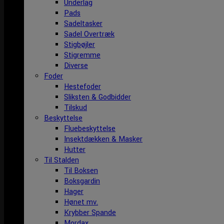
Underlag
Pads
Sadeltasker
Sadel Overtræk
Stigbøjler
Stigremme
Diverse
Foder
Hestefoder
Sliksten & Godbidder
Tilskud
Beskyttelse
Fluebeskyttelse
Insektdækken & Masker
Hutter
Til Stalden
Til Boksen
Boksgardin
Hager
Hønet mv.
Krybber Spande
Mordax