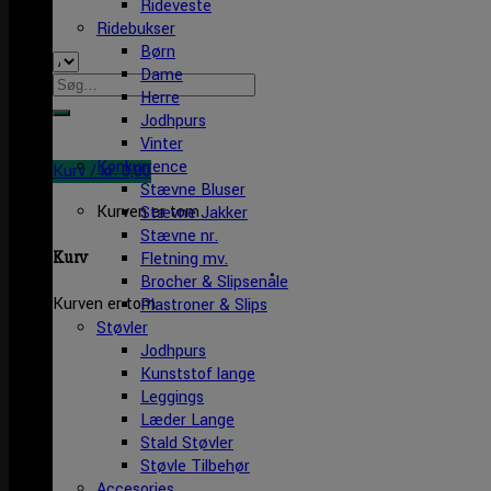
Rideveste
Ridebukser
Børn
Dame
Søg
Herre
efter:
Jodhpurs
Vinter
Konkurrence
Kurv /
kr.
0,00
Stævne Bluser
Kurven er tom
Stævne Jakker
Stævne nr.
Kurv
Fletning mv.
Brocher & Slipsenåle
Kurven er tom
Plastroner & Slips
Støvler
Jodhpurs
Kunststof lange
Leggings
Læder Lange
Stald Støvler
Støvle Tilbehør
Accesories