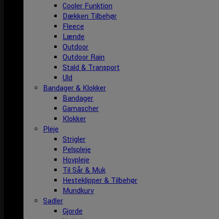
Cooler Funktion
Dækken Tilbehør
Fleece
Lænde
Outdoor
Outdoor Rain
Stald & Transport
Uld
Bandager & Klokker
Bandager
Gamascher
Klokker
Pleje
Strigler
Pelspleje
Hovpleje
Til Sår & Muk
Hesteklipper & Tilbehør
Mundkurv
Sadler
Gjorde