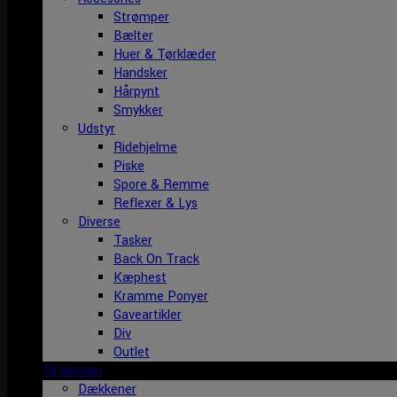
Strømper
Bælter
Huer & Tørklæder
Handsker
Hårpynt
Smykker
Udstyr
Ridehjelme
Piske
Spore & Remme
Reflexer & Lys
Diverse
Tasker
Back On Track
Kæphest
Kramme Ponyer
Gaveartikler
Div
Outlet
Til Hesten
Dækkener