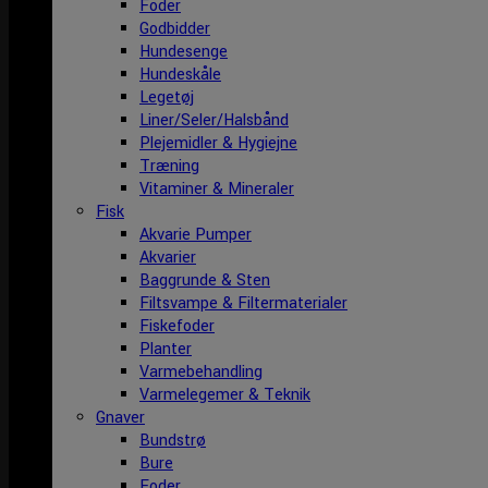
Foder
Godbidder
Hundesenge
Hundeskåle
Legetøj
Liner/Seler/Halsbånd
Plejemidler & Hygiejne
Træning
Vitaminer & Mineraler
Fisk
Akvarie Pumper
Akvarier
Baggrunde & Sten
Filtsvampe & Filtermaterialer
Fiskefoder
Planter
Varmebehandling
Varmelegemer & Teknik
Gnaver
Bundstrø
Bure
Foder