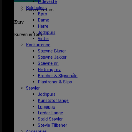
Rideveste
Ridebukser
Kurven er tom
Børn
Dame
Kurv
Herre
Jodhpurs
Kurven er tom
Vinter
Konkurrence
Stævne Bluser
Stævne Jakker
Stævne nr.
Fletning mv.
Brocher & Slipsenåle
Plastroner & Slips
Støvler
Jodhpurs
Kunststof lange
Leggings
Læder Lange
Stald Støvler
Støvle Tilbehør
Accesories