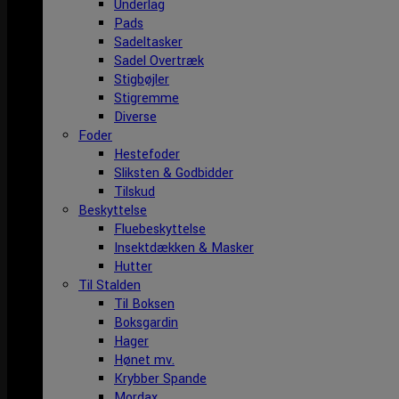
Underlag
Pads
Sadeltasker
Sadel Overtræk
Stigbøjler
Stigremme
Diverse
Foder
Hestefoder
Sliksten & Godbidder
Tilskud
Beskyttelse
Fluebeskyttelse
Insektdækken & Masker
Hutter
Til Stalden
Til Boksen
Boksgardin
Hager
Hønet mv.
Krybber Spande
Mordax