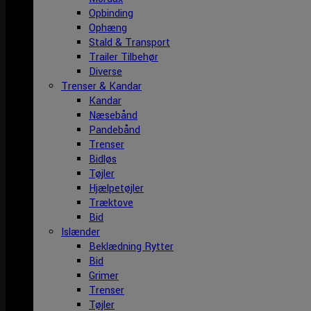
Opbinding
Ophæng
Stald & Transport
Trailer Tilbehør
Diverse
Trenser & Kandar
Kandar
Næsebånd
Pandebånd
Trenser
Bidløs
Tøjler
Hjælpetøjler
Træktove
Bid
Islænder
Beklædning Rytter
Bid
Grimer
Trenser
Tøjler