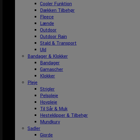
Cooler Funktion
Dækken Tilbehør
Fleece
Lænde
Outdoor
Outdoor Rain
Stald & Transport
Uld
Bandager & Klokker
Bandager
Gamascher
Klokker
Pleje
Strigler
Pelspleje
Hovpleje
Til Sår & Muk
Hesteklipper & Tilbehør
Mundkurv
Sadler
Gjorde