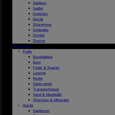
Dækken
Sadler
Underlag
Gjorde
Stigremme
Stigbøjler
Strigler
Diverse
Dyrecenter
Fugle
Bunddække
Bure
Foder & Snacks
Legetøj
Reder
Sidde pinde
Transportkasse
Vand & Madskåle
Vitaminer & Mineraler
Hunde
Dækkener