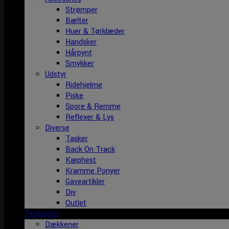
Strømper
Bælter
Huer & Tørklæder
Handsker
Hårpynt
Smykker
Udstyr
Ridehjelme
Piske
Spore & Remme
Reflexer & Lys
Diverse
Tasker
Back On Track
Kæphest
Kramme Ponyer
Gaveartikler
Div
Outlet
Til Hesten
Dækkener