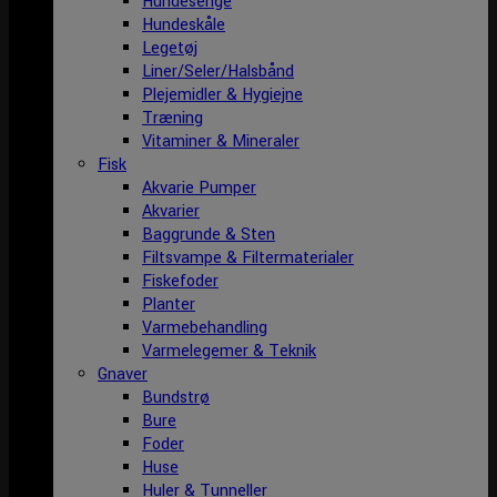
Hundesenge
Hundeskåle
Legetøj
Liner/Seler/Halsbånd
Plejemidler & Hygiejne
Træning
Vitaminer & Mineraler
Fisk
Akvarie Pumper
Akvarier
Baggrunde & Sten
Filtsvampe & Filtermaterialer
Fiskefoder
Planter
Varmebehandling
Varmelegemer & Teknik
Gnaver
Bundstrø
Bure
Foder
Huse
Huler & Tunneller