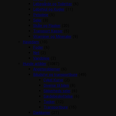
Løbegårde og Toiletter
(6)
Løbehjul og Kugler
(11)
Pelspleje
(5)
Seler
(3)
Skåle og Flasker
(20)
Transport Kasser
(5)
Vitaminer og Mineraler
(9)
Havedam
(10)
Foder
(6)
Net
(2)
Vandpleje
(2)
Hunde artikler
(1087)
Angstproblemer
(6)
Biludstyr og transportbure
(49)
Cykel Kurve
(2)
Diverse til bilen
(8)
Sikkerheds seler
(6)
Sædebeskyttelse
(6)
Tasker
(12)
Transportbure
(15)
Dækkener
(27)