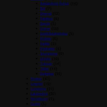
Beklædning Rytter
(14)
Bid
(7)
Diverse
(13)
Dækken
(6)
Gjorde
(5)
Grimer
(15)
Insektbeskyttelse
(5)
Klokker
(6)
Sadler
(5)
Stigbøjler
(6)
Stigremme
(9)
strigler
(10)
Trenser
(14)
Tøjler
(14)
Underlag
(10)
Klokker
(43)
Legetøj
(19)
Longering
(31)
Læderpleje
(20)
Mundkurve
(7)
Outlet
(5)