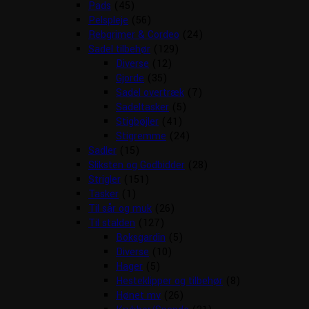
Pads
(45)
Pelspleje
(56)
Rebgrimer & Cordeo
(24)
Sadel tilbehør
(129)
Diverse
(12)
Gjorde
(35)
Sadel overtræk
(7)
Sadeltasker
(5)
Stigbøjler
(41)
Stigremme
(24)
Sadler
(15)
Sliksten og Godbidder
(28)
Strigler
(151)
Tasker
(1)
Til sår og muk
(26)
Til stalden
(127)
Boksgardin
(5)
Diverse
(10)
Hager
(5)
Hesteklipper og tilbehør
(8)
Hønet mv
(26)