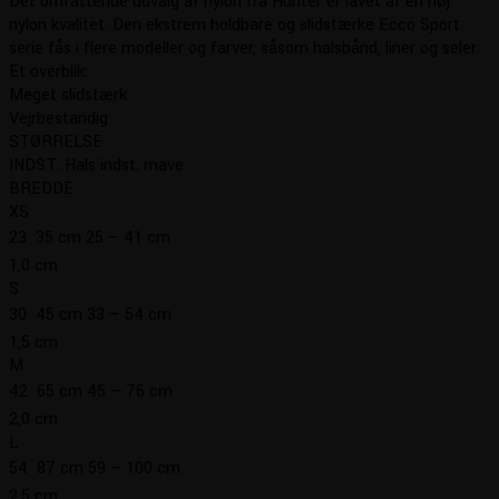
Det omfattende udvalg af nylon fra Hunter er lavet af en høj
til
nylon kvalitet. Den ekstrem holdbare og slidstærke Ecco Sport
kr. 129,95
serie fås i flere modeller og farver, såsom halsbånd, liner og seler.
Et overblik:
Meget slidstærk
Vejrbestandig
STØRRELSE
INDST. Hals indst. mave
BREDDE
XS
23  35 cm 25 – 41 cm
1,0 cm
S
30  45 cm 33 – 54 cm
1,5 cm
M
42  65 cm 45 – 76 cm
2,0 cm
L
54  87 cm 59 – 100 cm
2,5 cm