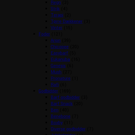
Regn
(3)
Strik
(4)
Terapi
(2)
Tørre Dækkener
(3)
Vinter
(15)
Foder
(121)
Arion
(39)
Chicopee
(20)
Easybarf
(5)
Eukanuba
(16)
Genesis
(6)
Mush
(27)
Pronature
(1)
Rafi
(6)
Godbidder
(169)
Barf godbidder
(3)
Barf Snack
(20)
Ben
(40)
Benebone
(7)
Boxby
(11)
Diverse godbidder
(7)