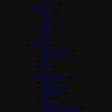
Underlag
(5)
Hundetegn
(18)
Hjerte
(6)
kødben
(7)
Rund
(5)
Kosttilskud
(5)
CBD
(1)
Kølemåtter
(2)
Legetøj
(147)
Aktivitet legetøj
(32)
Diverse Legetøj
(70)
Kiwi
(11)
Kong
(21)
Petit
(12)
Liner/seler/halsbånd
(231)
Bandana
(4)
Hundehalsbånd
(71)
Hundeseler
(53)
Liner
(93)
Showliner
(4)
Sporliner og Opbinding
(3)