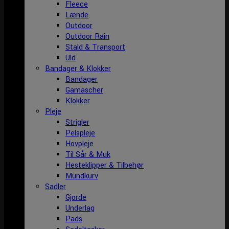
Fleece
Lænde
Outdoor
Outdoor Rain
Stald & Transport
Uld
Bandager & Klokker
Bandager
Gamascher
Klokker
Pleje
Strigler
Pelspleje
Hovpleje
Til Sår & Muk
Hesteklipper & Tilbehør
Mundkurv
Sadler
Gjorde
Underlag
Pads