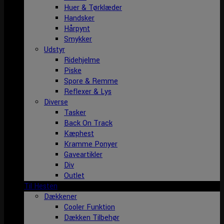
Huer & Tørklæder
Handsker
Hårpynt
Smykker
Udstyr
Ridehjelme
Piske
Spore & Remme
Reflexer & Lys
Diverse
Tasker
Back On Track
Kæphest
Kramme Ponyer
Gaveartikler
Div
Outlet
Til Hesten
Dækkener
Cooler Funktion
Dækken Tilbehør