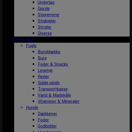
Underlag
Gjorde
Stigremme
Stigbøjler
Strigler
Diverse
Dyrecenter
Fugle
Bunddække
Bure
Foder & Snacks
Legetøj
Reder
Sidde pinde
Transportkasse
Vand & Madskåle
Vitaminer & Mineraler
Hunde
Dækkener
Foder
Godbidder