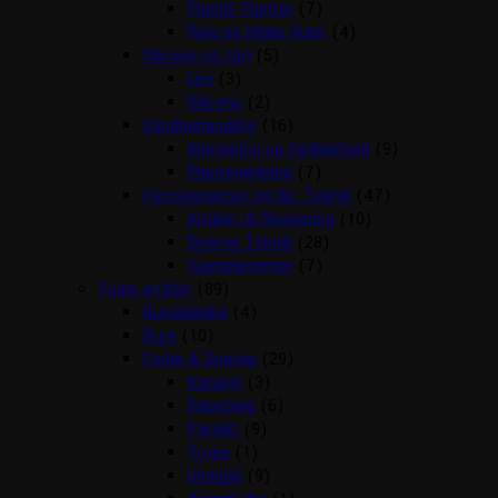
Plastik Planter
(7)
Reje og Malle Huler
(4)
Silicone og Lim
(5)
Lim
(3)
Silicone
(2)
Vandbehandling
(16)
Klargøring og Vedligehold
(9)
Plantegødning
(7)
Varmelegemer og div. Teknik
(47)
Artikler til Rengøring
(10)
Diverse Teknik
(28)
Varmelegemer
(7)
Fugle artikler
(89)
Bunddække
(4)
Bure
(10)
Foder & Snacks
(29)
Kanarie
(3)
Papegøje
(6)
Parakit
(9)
Trope
(1)
Undulat
(9)