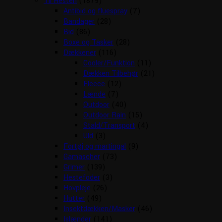
Til Hesten
(1879)
Antibid og fluespray
(7)
Bandager
(28)
Bid
(86)
Boxe og Tasker
(28)
Dækkener
(116)
Cooler/Funktion
(11)
Dækken Tilbehør
(21)
Fleece
(12)
Lænde
(7)
Outdoor
(40)
Outdoor Rain
(15)
Stald/Transport
(4)
Uld
(3)
Fortøj og martingal
(9)
Gamascher
(73)
Grimer
(139)
Hestefoder
(3)
Hovpleje
(26)
Hutter
(49)
Insektdækken/Masker
(46)
Islænder
(141)