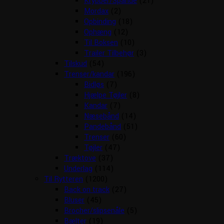
Krybber/Spande
(21)
Mordax
(2)
Opbinding
(18)
Ophæng
(12)
Til Boksen
(10)
Trailer Tilbehør
(3)
Tilskud
(54)
Trenser/kandar
(196)
Bidløs
(7)
Hjælpe Tøjler
(8)
Kandar
(7)
Næsebånd
(14)
Pandebånd
(51)
Trenser
(60)
Tøjler
(47)
Træktove
(37)
Underlag
(114)
Til Rytteren
(1200)
Back on track
(27)
Bluser
(45)
Brocher/slipsenåle
(5)
Bælter
(19)