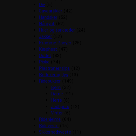
Div
(5)
Gaveartikler
(42)
Handsker
(52)
Hårpynt
(52)
Huer og tørklæder
(24)
Jakker
(52)
Kramme Ponyer
(25)
Kæphest
(47)
Outlet
(83)
Piske
(74)
Plastroner/slips
(12)
Reflexer og lys
(13)
Ridebukser
(149)
Børn
(32)
Dame
(91)
Herre
(6)
Jodhpurs
(12)
Vinter
(6)
Ridehjelme
(64)
Rideveste
(15)
Sikkerhedsveste
(11)