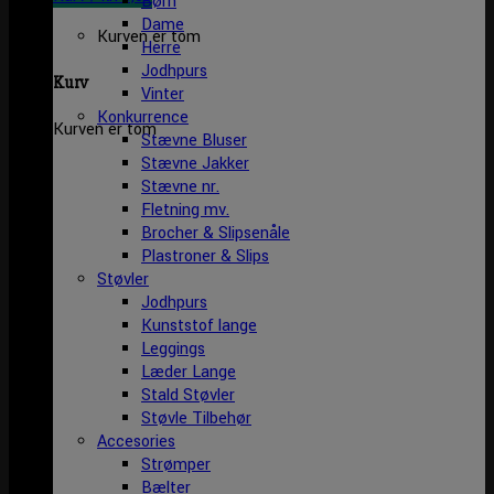
Børn
Dame
Kurven er tom
Herre
Jodhpurs
Kurv
Vinter
Konkurrence
Kurven er tom
Stævne Bluser
Stævne Jakker
Stævne nr.
Fletning mv.
Brocher & Slipsenåle
Plastroner & Slips
Støvler
Jodhpurs
Kunststof lange
Leggings
Læder Lange
Stald Støvler
Støvle Tilbehør
Accesories
Strømper
Bælter