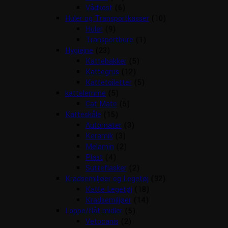
Vådkost
(6)
Huler og Transportkasser
(10)
Huler
(9)
Transportbure
(1)
Hygiejne
(23)
Kattebakker
(5)
Kattegrus
(12)
Kattetoiletter
(5)
kattelemme
(5)
Cat Mate
(5)
Katteskåle
(15)
Automater
(3)
Keramik
(3)
Melamin
(2)
Plast
(4)
Sutteflasker
(2)
Kradsemiljøer og Legetøj
(32)
Katte Legetøj
(18)
Kradsemiljøer
(14)
Loppe/flåt midler
(5)
Vetocanis
(2)