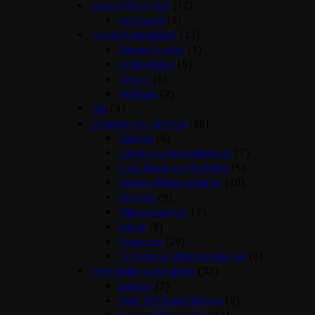
Loppe/flåt midler
(12)
Vetocanis
(3)
Lygter/lyshalsbånd
(13)
Diverse Lygter
(1)
Lyshalsbånd
(5)
Orbiloc
(5)
Reflexer
(2)
Olie
(4)
Pelspleje og trimning
(88)
Børster
(6)
Carder og Gummibørster
(7)
Coat Kings og Shedders
(5)
Diverse Plejeprodukter
(10)
Kamme
(9)
Klippemaskiner
(7)
Sakse
(9)
Shampoo
(29)
Trimme og Udredningsknive
(6)
Plejemidler og hygiejne
(32)
bagben
(2)
BUSTER Body Sleeves
(2)