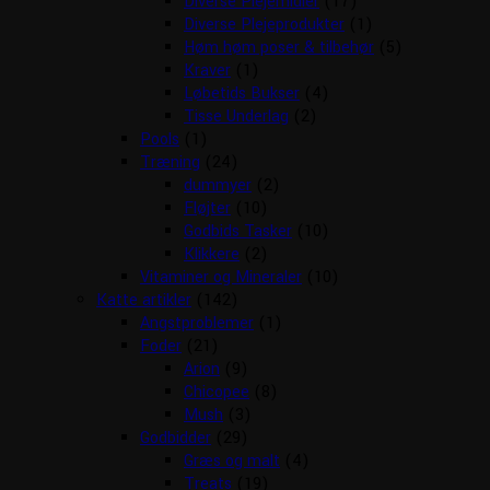
Diverse Plejemidler
(17)
Diverse Plejeprodukter
(1)
Høm høm poser & tilbehør
(5)
Kraver
(1)
Løbetids Bukser
(4)
Tisse Underlag
(2)
Pools
(1)
Træning
(24)
dummyer
(2)
Fløjter
(10)
Godbids Tasker
(10)
Klikkere
(2)
Vitaminer og Mineraler
(10)
Katte artikler
(142)
Angstproblemer
(1)
Foder
(21)
Arion
(9)
Chicopee
(8)
Mush
(3)
Godbidder
(29)
Græs og malt
(4)
Treats
(19)