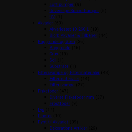
Luft pumper
(9)
Udvendige Spand Pumper
(5)
UV
(1)
Akvarier
(63)
Akvariesæt 10-260 L
(19)
Biorb Akvarier & Tilbehør
(44)
Baggrunde og Sten
(36)
Baggrunde
(15)
Grus
(19)
Soil
(1)
Substrate
(1)
Filtersvampe og Filtermaterialer
(43)
Filtermaterialer
(14)
Filtersvampe
(27)
Fiskefoder
(47)
Diverse Fiskefoder mm
(37)
Frostfoder
(9)
Lys
(17)
Planter
(10)
Pynt til Akvariet
(39)
Dekorations Artikler
(26)