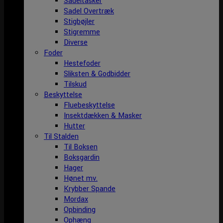
Sadeltasker
Sadel Overtræk
Stigbøjler
Stigremme
Diverse
Foder
Hestefoder
Sliksten & Godbidder
Tilskud
Beskyttelse
Fluebeskyttelse
Insektdækken & Masker
Hutter
Til Stalden
Til Boksen
Boksgardin
Hager
Hønet mv.
Krybber Spande
Mordax
Opbinding
Ophæng