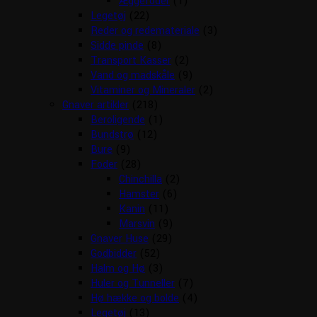
Æggefoder
(1)
Legetøj
(22)
Reder og redemateriale
(3)
Sidde pinde
(8)
Transport Kasser
(2)
Vand og madskåle
(9)
Vitaminer og Mineraler
(2)
Gnaver artikler
(218)
Beroligende
(1)
Bundstrø
(12)
Bure
(9)
Foder
(28)
Chinchilla
(2)
Hamster
(6)
Kanin
(11)
Marsvin
(9)
Gnaver Huse
(29)
Godbidder
(52)
Halm og Hø
(3)
Huler og Tunneller
(7)
Hø hække og bolde
(4)
Legetøj
(13)