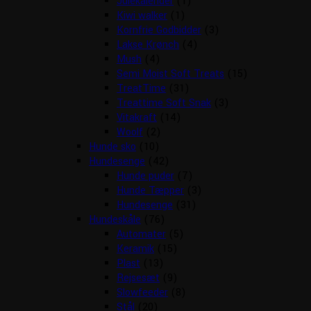
Julekalender
(1)
Kiwi walker
(1)
Kornfrie Godbidder
(3)
Lakse Krønch
(4)
Mush
(4)
Semi Moist Soft Treats
(15)
TreatTime
(31)
Treattime Soft Snak
(3)
Vitakraft
(14)
Woolf
(2)
Hunde sko
(10)
Hundesenge
(42)
Hunde puder
(7)
Hunde Tæpper
(3)
Hundesenge
(31)
Hundeskåle
(76)
Automater
(5)
Keramik
(15)
Plast
(13)
Rejsesæt
(9)
Slowfeeder
(8)
Stål
(20)