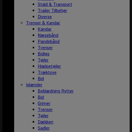
Stald & Transport
Trailer Tilbehør
Diverse
Trenser & Kandar
Kandar
Næsebånd
Pandebånd
Trenser
Bidløs
Tøjler
Hjælpetøjler
Træktove
Bid
Islænder
Beklædning Rytter
Bid
Grimer
Trenser
Tøjler
Dækken
Sadler