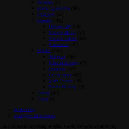
Smykker
(6)
Sporer og remme
(50)
Strømper
(33)
Stævne
(102)
Fletning MV
(33)
Stævne Bluser
(20)
Stævne Jakker
(25)
Stævne nr.
(20)
Støvler
(142)
Jodhpurs
(15)
Kunststof lange
(7)
Leggings
(17)
Læder lange
(46)
Stald Støvler
(16)
Støvle tilbehør
(38)
Tasker
(43)
Trøjer
(8)
Beskrivelse
Yderligere information
Det omfattende udvalg af nylon fra Hunter er lavet af en høj