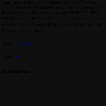
nylon kvalitet. Den ekstrem holdbare og slidstærke Ecco Sport
serie fås i flere modeller og farver, såsom halsbånd, liner og seler.
Et overblik: Meget slidstærk Vejrbestandig STØRRELSE INDST.
Hals indst. mave BREDDE XS 23  35 cm 25 – 41 cm 1,0 cm S 30 
45 cm 33 – 54 cm 1,5 cm M 42  65 cm 45 – 76 cm 2,0 cm L 54 
87 cm 59 – 100 cm 2,5 cm
Variant
L
,
M
,
S
,
XS
Farve
Rød
Relaterede varer