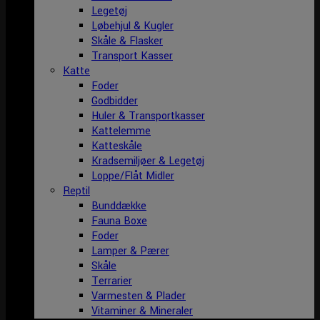
Legetøj
Løbehjul & Kugler
Skåle & Flasker
Transport Kasser
Katte
Foder
Godbidder
Huler & Transportkasser
Kattelemme
Katteskåle
Kradsemiljøer & Legetøj
Loppe/Flåt Midler
Reptil
Bunddække
Fauna Boxe
Foder
Lamper & Pærer
Skåle
Terrarier
Varmesten & Plader
Vitaminer & Mineraler