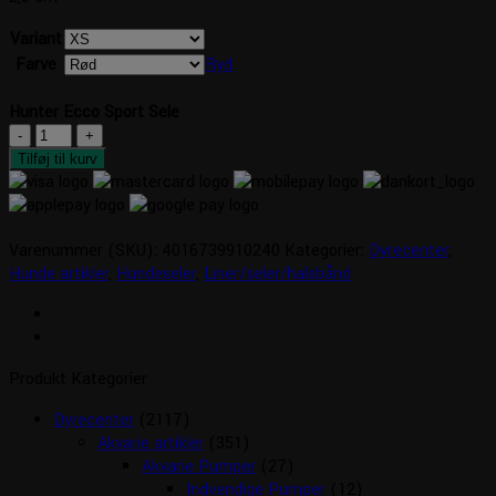
Variant
Farve
Ryd
Hunter Ecco Sport Sele
Hunter
Ecco
Tilføj til kurv
Sport
Sele
antal
Varenummer (SKU):
4016739910240
Kategorier:
Dyrecenter
,
Hunde artikler
,
Hundeseler
,
Liner/seler/halsbånd
Produkt Kategorier
Dyrecenter
(2117)
Akvarie artikler
(351)
Akvarie Pumper
(27)
Indvendige Pumper
(12)