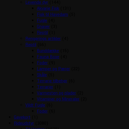
Levende dyr
(144)
Akvarie Fisk
(131)
Fisk til Havedam
(5)
Fugle
(4)
Gnaver
(3)
Reptil
(1)
Rengørings artikler
(4)
Reptil
(66)
Bunddække
(15)
Fauna Boxe
(4)
Foder
(9)
Lamper og Pærer
(22)
Skåle
(5)
Terrarie tilbehør
(6)
Terrarier
(1)
Varmesten og plader
(2)
Vitaminer og Mineraler
(2)
Vildt Fugle
(6)
Foder
(6)
Gavekort
(1)
Rideudstyr
(3080)