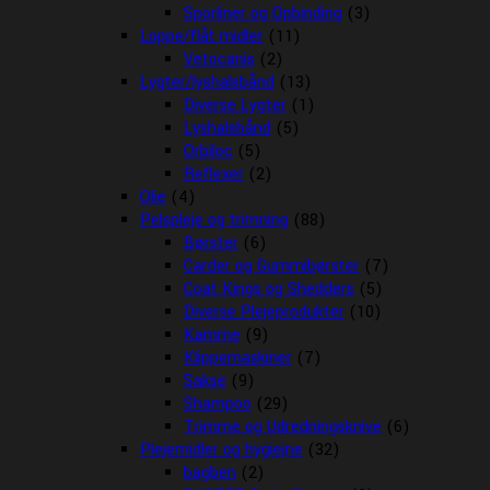
Sporliner og Opbinding
(3)
Loppe/flåt midler
(11)
Vetocanis
(2)
Lygter/lyshalsbånd
(13)
Diverse Lygter
(1)
Lyshalsbånd
(5)
Orbiloc
(5)
Reflexer
(2)
Olie
(4)
Pelspleje og trimning
(88)
Børster
(6)
Carder og Gummibørster
(7)
Coat Kings og Shedders
(5)
Diverse Plejeprodukter
(10)
Kamme
(9)
Klippemaskiner
(7)
Sakse
(9)
Shampoo
(29)
Trimme og Udredningsknive
(6)
Plejemidler og hygiejne
(32)
bagben
(2)