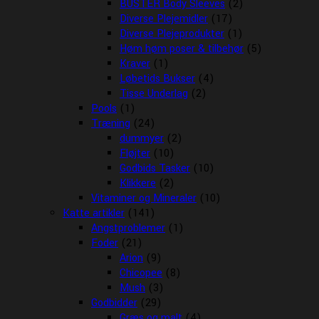
BUSTER Body Sleeves
(2)
Diverse Plejemidler
(17)
Diverse Plejeprodukter
(1)
Høm høm poser & tilbehør
(5)
Kraver
(1)
Løbetids Bukser
(4)
Tisse Underlag
(2)
Pools
(1)
Træning
(24)
dummyer
(2)
Fløjter
(10)
Godbids Tasker
(10)
Klikkere
(2)
Vitaminer og Mineraler
(10)
Katte artikler
(141)
Angstproblemer
(1)
Foder
(21)
Arion
(9)
Chicopee
(8)
Mush
(3)
Godbidder
(29)
Græs og malt
(4)