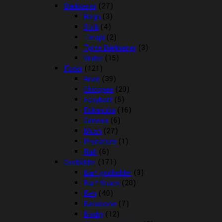
Dækkener
(27)
Regn
(3)
Strik
(4)
Terapi
(2)
Tørre Dækkener
(3)
Vinter
(15)
Foder
(121)
Arion
(39)
Chicopee
(20)
Easybarf
(5)
Eukanuba
(16)
Genesis
(6)
Mush
(27)
Pronature
(1)
Rafi
(6)
Godbidder
(171)
Barf godbidder
(3)
Barf Snack
(20)
Ben
(40)
Benebone
(7)
Boxby
(12)