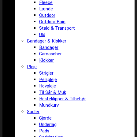
Fleece
Lænde
Outdoor
Outdoor Rain
Stald & Transport
Uld
Bandager & Klokker
Bandager
Gamascher
Klokker
Pleje
Strigler
Pelspleje
Hovpleje
Til Sår & Muk
Hesteklipper & Tilbehør
Mundkurv
Sadler
Gjorde
Underlag
Pads