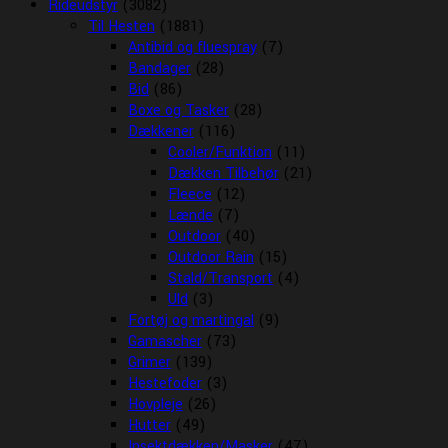
Rideudstyr
(3082)
Til Hesten
(1881)
Antibid og fluespray
(7)
Bandager
(28)
Bid
(86)
Boxe og Tasker
(28)
Dækkener
(116)
Cooler/Funktion
(11)
Dækken Tilbehør
(21)
Fleece
(12)
Lænde
(7)
Outdoor
(40)
Outdoor Rain
(15)
Stald/Transport
(4)
Uld
(3)
Fortøj og martingal
(9)
Gamascher
(73)
Grimer
(139)
Hestefoder
(3)
Hovpleje
(26)
Hutter
(49)
Insektdækken/Masker
(47)