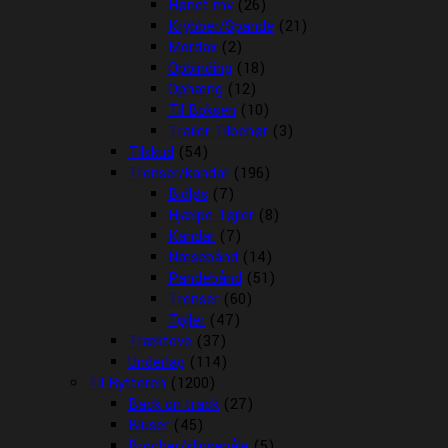
Hønet mv
(26)
Krybber/Spande
(21)
Mordax
(2)
Opbinding
(18)
Ophæng
(12)
Til Boksen
(10)
Trailer Tilbehør
(3)
Tilskud
(54)
Trenser/kandar
(196)
Bidløs
(7)
Hjælpe Tøjler
(8)
Kandar
(7)
Næsebånd
(14)
Pandebånd
(51)
Trenser
(60)
Tøjler
(47)
Træktove
(37)
Underlag
(114)
Til Rytteren
(1200)
Back on track
(27)
Bluser
(45)
Brocher/slipsenåle
(5)