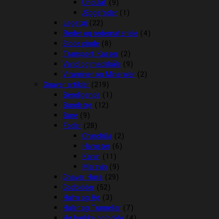
Undulat
(9)
Æggefoder
(1)
Legetøj
(22)
Reder og redemateriale
(4)
Sidde pinde
(8)
Transport Kasser
(2)
Vand og madskåle
(9)
Vitaminer og Mineraler
(2)
Gnaver artikler
(219)
Beroligende
(1)
Bundstrø
(12)
Bure
(9)
Foder
(28)
Chinchilla
(2)
Hamster
(6)
Kanin
(11)
Marsvin
(9)
Gnaver Huse
(29)
Godbidder
(52)
Halm og Hø
(3)
Huler og Tunneller
(7)
Hø hække og bolde
(4)