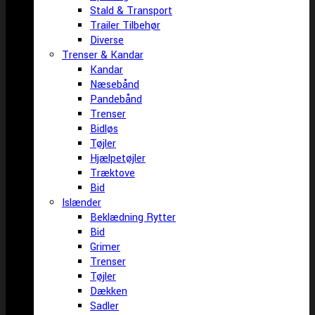
Stald & Transport
Trailer Tilbehør
Diverse
Trenser & Kandar
Kandar
Næsebånd
Pandebånd
Trenser
Bidløs
Tøjler
Hjælpetøjler
Træktove
Bid
Islænder
Beklædning Rytter
Bid
Grimer
Trenser
Tøjler
Dækken
Sadler