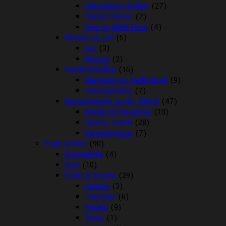
Dekorations Artikler
(27)
Plastik Planter
(7)
Reje og Malle Huler
(4)
Silicone og Lim
(5)
Lim
(3)
Silicone
(2)
Vandbehandling
(16)
Klargøring og Vedligehold
(9)
Plantegødning
(7)
Varmelegemer og div. Teknik
(47)
Artikler til Rengøring
(10)
Diverse Teknik
(28)
Varmelegemer
(7)
Fugle artikler
(90)
Bunddække
(4)
Bure
(10)
Foder & Snacks
(29)
Kanarie
(3)
Papegøje
(6)
Parakit
(9)
Trope
(1)