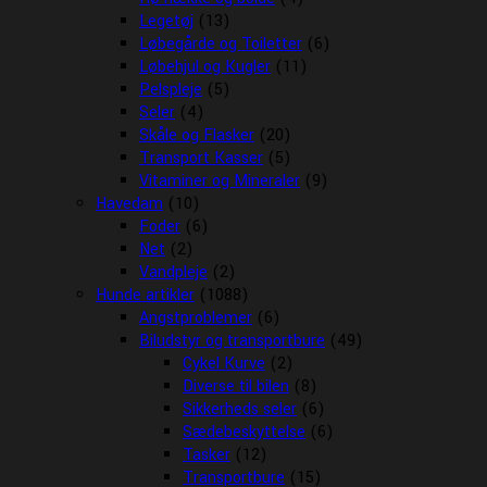
Legetøj
(13)
Løbegårde og Toiletter
(6)
Løbehjul og Kugler
(11)
Pelspleje
(5)
Seler
(4)
Skåle og Flasker
(20)
Transport Kasser
(5)
Vitaminer og Mineraler
(9)
Havedam
(10)
Foder
(6)
Net
(2)
Vandpleje
(2)
Hunde artikler
(1088)
Angstproblemer
(6)
Biludstyr og transportbure
(49)
Cykel Kurve
(2)
Diverse til bilen
(8)
Sikkerheds seler
(6)
Sædebeskyttelse
(6)
Tasker
(12)
Transportbure
(15)