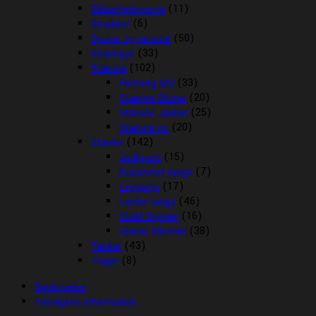
Sikkerhedsveste
(11)
Smykker
(6)
Sporer og remme
(50)
Strømper
(33)
Stævne
(102)
Fletning MV
(33)
Stævne Bluser
(20)
Stævne Jakker
(25)
Stævne nr.
(20)
Støvler
(142)
Jodhpurs
(15)
Kunststof lange
(7)
Leggings
(17)
Læder lange
(46)
Stald Støvler
(16)
Støvle tilbehør
(38)
Tasker
(43)
Trøjer
(8)
Beskrivelse
Yderligere information