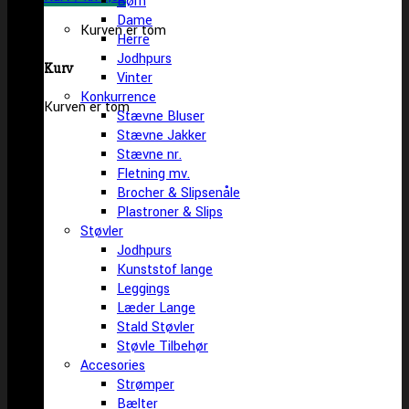
Børn
Dame
Kurven er tom
Herre
Jodhpurs
Kurv
Vinter
Konkurrence
Kurven er tom
Stævne Bluser
Stævne Jakker
Stævne nr.
Fletning mv.
Brocher & Slipsenåle
Plastroner & Slips
Støvler
Jodhpurs
Kunststof lange
Leggings
Læder Lange
Stald Støvler
Støvle Tilbehør
Accesories
Strømper
Bælter