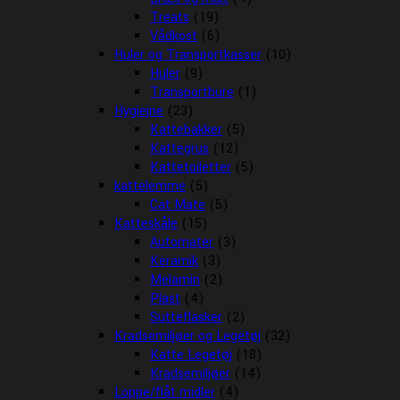
Treats
(19)
Vådkost
(6)
Huler og Transportkasser
(10)
Huler
(9)
Transportbure
(1)
Hygiejne
(23)
Kattebakker
(5)
Kattegrus
(12)
Kattetoiletter
(5)
kattelemme
(5)
Cat Mate
(5)
Katteskåle
(15)
Automater
(3)
Keramik
(3)
Melamin
(2)
Plast
(4)
Sutteflasker
(2)
Kradsemiljøer og Legetøj
(32)
Katte Legetøj
(18)
Kradsemiljøer
(14)
Loppe/flåt midler
(4)