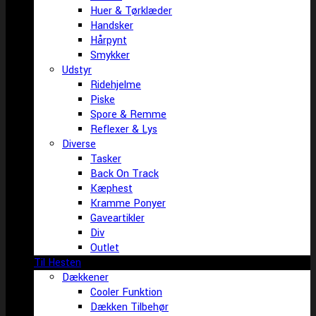
Huer & Tørklæder
Handsker
Hårpynt
Smykker
Udstyr
Ridehjelme
Piske
Spore & Remme
Reflexer & Lys
Diverse
Tasker
Back On Track
Kæphest
Kramme Ponyer
Gaveartikler
Div
Outlet
Til Hesten
Dækkener
Cooler Funktion
Dækken Tilbehør