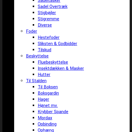
Sadeltasker
Sadel Overtræk
Stigbøjler
Stigremme
Diverse
Foder
Hestefoder
Sliksten & Godbidder
Tilskud
Beskyttelse
Fluebeskyttelse
Insektdækken & Masker
Hutter
Til Stalden
Til Boksen
Boksgardin
Hager
Hønet mv.
Krybber Spande
Mordax
Opbinding
Ophæng