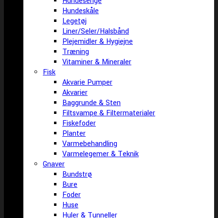
Hundesenge
Hundeskåle
Legetøj
Liner/Seler/Halsbånd
Plejemidler & Hygiejne
Træning
Vitaminer & Mineraler
Fisk
Akvarie Pumper
Akvarier
Baggrunde & Sten
Filtsvampe & Filtermaterialer
Fiskefoder
Planter
Varmebehandling
Varmelegemer & Teknik
Gnaver
Bundstrø
Bure
Foder
Huse
Huler & Tunneller