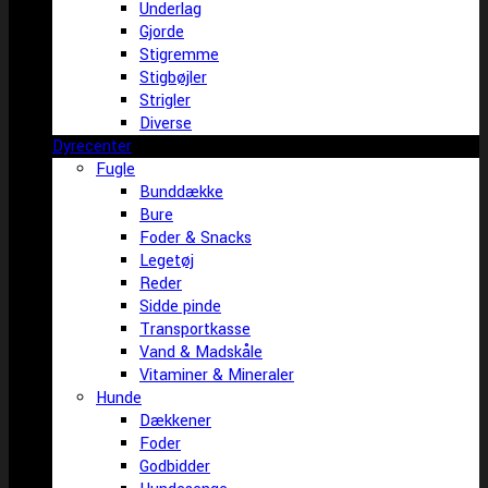
Underlag
Gjorde
Stigremme
Stigbøjler
Strigler
Diverse
Dyrecenter
Fugle
Bunddække
Bure
Foder & Snacks
Legetøj
Reder
Sidde pinde
Transportkasse
Vand & Madskåle
Vitaminer & Mineraler
Hunde
Dækkener
Foder
Godbidder