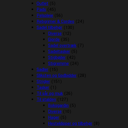
Outlet
(5)
Pads
(45)
Pelspleje
(56)
Rebgrimer & Cordeo
(24)
Sadel tilbehør
(130)
Diverse
(12)
Gjorde
(35)
Sadel overtræk
(7)
Sadeltasker
(5)
Stigbøjler
(42)
Stigremme
(24)
Sadler
(15)
Sliksten og Godbidder
(28)
Strigler
(151)
Tasker
(1)
Til sår og muk
(26)
Til stalden
(127)
Boksgardin
(5)
Diverse
(10)
Hager
(5)
Hesteklipper og tilbehør
(8)