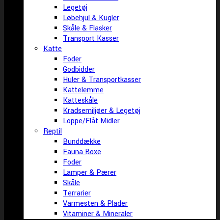
Legetøj
Løbehjul & Kugler
Skåle & Flasker
Transport Kasser
Katte
Foder
Godbidder
Huler & Transportkasser
Kattelemme
Katteskåle
Kradsemiljøer & Legetøj
Loppe/Flåt Midler
Reptil
Bunddække
Fauna Boxe
Foder
Lamper & Pærer
Skåle
Terrarier
Varmesten & Plader
Vitaminer & Mineraler