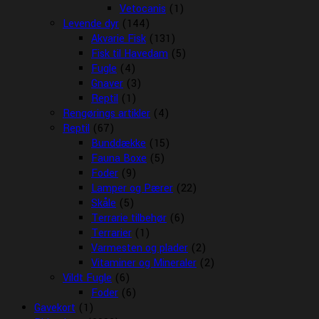
Vetocanis
(1)
Levende dyr
(144)
Akvarie Fisk
(131)
Fisk til Havedam
(5)
Fugle
(4)
Gnaver
(3)
Reptil
(1)
Rengørings artikler
(4)
Reptil
(67)
Bunddække
(15)
Fauna Boxe
(5)
Foder
(9)
Lamper og Pærer
(22)
Skåle
(5)
Terrarie tilbehør
(6)
Terrarier
(1)
Varmesten og plader
(2)
Vitaminer og Mineraler
(2)
Vildt Fugle
(6)
Foder
(6)
Gavekort
(1)