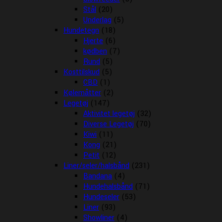
Stål
(20)
Underlag
(5)
Hundetegn
(18)
Hjerte
(6)
kødben
(7)
Rund
(5)
Kosttilskud
(5)
CBD
(1)
Kølemåtter
(2)
Legetøj
(147)
Aktivitet legetøj
(32)
Diverse Legetøj
(70)
Kiwi
(11)
Kong
(21)
Petit
(12)
Liner/seler/halsbånd
(231)
Bandana
(4)
Hundehalsbånd
(71)
Hundeseler
(53)
Liner
(93)
Showliner
(4)