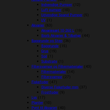
Indvendige Pumper
(12)
Luft pumper
(10)
Udvendige Spand Pumper
(5)
UV
(1)
Akvarier
(63)
Akvariesæt 10-260 L
(19)
Biorb Akvarier & Tilbehør
(44)
Baggrunde og Sten
(36)
Baggrunde
(15)
Grus
(19)
Soil
(1)
Substrate
(1)
Filtersvampe og Filtermaterialer
(43)
Filtermaterialer
(14)
Filtersvampe
(27)
Fiskefoder
(47)
Diverse Fiskefoder mm
(37)
Frostfoder
(9)
Lys
(17)
Planter
(10)
Pynt til Akvariet
(40)