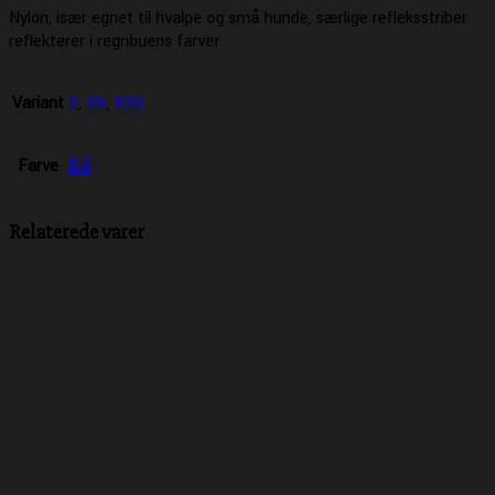
Nylon, især egnet til hvalpe og små hunde, særlige refleksstriber
reflekterer i regnbuens farver
Variant
S
,
XS
,
XXS
Farve
Blå
Relaterede varer