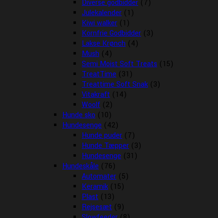
Diverse godbidder
(7)
Julekalender
(1)
Kiwi walker
(1)
Kornfrie Godbidder
(3)
Lakse Krønch
(4)
Mush
(4)
Semi Moist Soft Treats
(15)
TreatTime
(31)
Treattime Soft Snak
(3)
Vitakraft
(14)
Woolf
(2)
Hunde sko
(10)
Hundesenge
(42)
Hunde puder
(7)
Hunde Tæpper
(3)
Hundesenge
(31)
Hundeskåle
(76)
Automater
(5)
Keramik
(15)
Plast
(13)
Rejsesæt
(9)
Slowfeeder
(8)