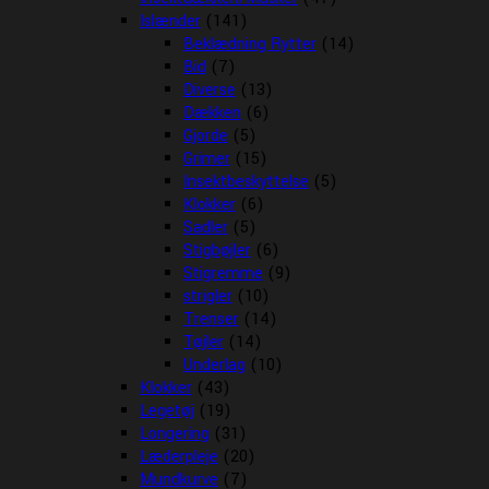
Islænder
(141)
Beklædning Rytter
(14)
Bid
(7)
Diverse
(13)
Dækken
(6)
Gjorde
(5)
Grimer
(15)
Insektbeskyttelse
(5)
Klokker
(6)
Sadler
(5)
Stigbøjler
(6)
Stigremme
(9)
strigler
(10)
Trenser
(14)
Tøjler
(14)
Underlag
(10)
Klokker
(43)
Legetøj
(19)
Longering
(31)
Læderpleje
(20)
Mundkurve
(7)