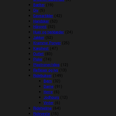
Bælter
(19)
Div
(5)
Gaveartikler
(42)
Handsker
(52)
Hårpynt
(52)
Huer og tørklæder
(24)
Jakker
(52)
Kramme Ponyer
(25)
Kæphest
(47)
Outlet
(83)
Piske
(74)
Plastroner/slips
(12)
Reflexer og lys
(13)
Ridebukser
(149)
Børn
(32)
Dame
(91)
Herre
(6)
Jodhpurs
(12)
Vinter
(6)
Ridehjelme
(64)
Rideveste
(15)