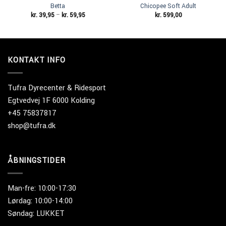
Betta
Chicopee Soft Adult
Prisinterval:
kr.
39,95
–
kr.
59,95
kr.
599,00
kr. 39,95
til
kr. 59,95
KONTAKT INFO
Tufra Dyrecenter & Ridesport
Egtvedvej 1F 6000 Kolding
+45 75837817
shop@tufra.dk
ÅBNINGSTIDER
Man-fre: 10:00-17:30
Lørdag: 10:00-14:00
Søndag: LUKKET