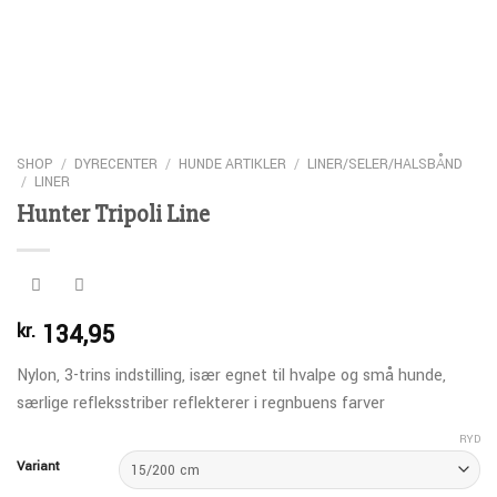
SHOP
/
DYRECENTER
/
HUNDE ARTIKLER
/
LINER/SELER/HALSBÅND
/
LINER
Hunter Tripoli Line
134,95
kr.
Nylon, 3-trins indstilling, især egnet til hvalpe og små hunde,
særlige refleksstriber reflekterer i regnbuens farver
RYD
Variant