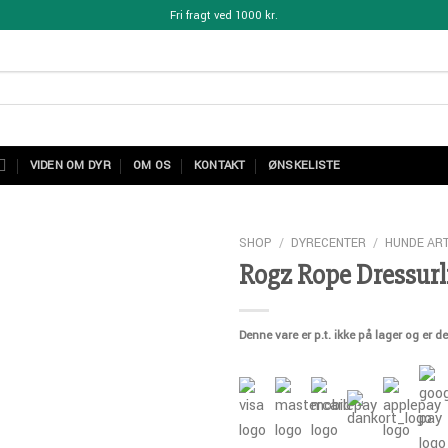
Fri fragt ved 1000 kr.
VIDEN OM DYR
OM OS
KONTAKT
ØNSKELISTE
SHOP
/
DYRECENTER
/
HUNDE ART
Rogz Rope Dressurl
Denne vare er p.t. ikke på lager og er de
Add to
Wishlist