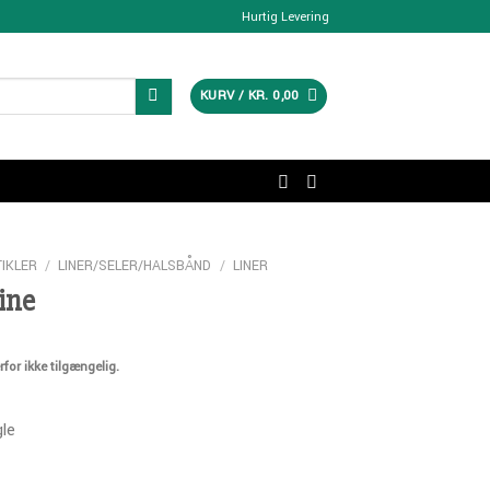
Hurtig Levering
KURV /
KR.
0,00
IKLER
/
LINER/SELER/HALSBÅND
/
LINER
ine
rfor ikke tilgængelig.