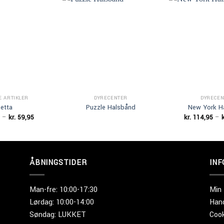
Add to
Add to
Wishlist
Wishlist
E ARTIKLER
DYRECENTER
DYRECEN
etta
Puzzle Halsbånd
New York H
Prisinterval:
–
kr.
59,95
kr.
114,95
–
k
kr. 39,95
til
kr. 59,95
ÅBNINGSTIDER
IN
Man-fre: 10:00-17:30
Min
Lørdag: 10:00-14:00
Hand
Søndag: LUKKET
Cook