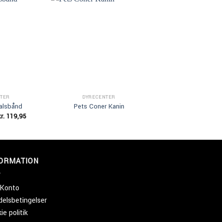
Add to
Add to
Wishlist
Wishlist
TER
DYRECENTER
CHICOPEE
alsbånd
Pets Coner Kanin
Chicopee Adu
Prisinterval:
r.
119,95
kr.
499,00
kr. 114,95
til
kr. 119,95
FORMATION
 Konto
elsbetingelser
ie politik