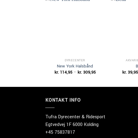
Add to
Wishlist
DYRECENTER
AKVARI
New York Halsbånd
B
Prisinterval:
kr.
114,95
–
kr.
309,95
kr.
39,95
kr. 114,95
til
kr. 309,95
KONTAKT INFO
Tufra Dyrecenter & Ridesport
Egtvedvej 1F 6000 Kolding
+45 75837817