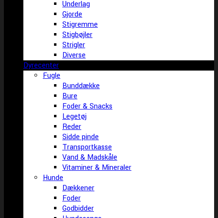
Underlag
Gjorde
Stigremme
Stigbøjler
Strigler
Diverse
Dyrecenter
Fugle
Bunddække
Bure
Foder & Snacks
Legetøj
Reder
Sidde pinde
Transportkasse
Vand & Madskåle
Vitaminer & Mineraler
Hunde
Dækkener
Foder
Godbidder