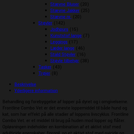
Stævne Bluser
(20)
Stævne Jakker
(25)
Stævne nr.
(20)
Støvler
(142)
Jodhpurs
(15)
Kunststof lange
(7)
Leggings
(17)
Læder lange
(46)
Stald Støvler
(16)
Støvle tilbehør
(38)
Tasker
(43)
Trøjer
(8)
Beskrivelse
Yderligere information
Behandling og forebyggelse af lopper på dyret og i omgivelserne.
Frontline Combo Vet er det eneste loppemiddel til både hund og
kat, som har effekt på alle stadier af loppens livscyklus. Frontline
Combo Vet. er et middel til brug på huden mod lopper og flåter.
Opløsningen indeholder en kombination af et aktivt stof med
adulticide egenskaber, fipronil, og et aktivt stof med ovicide og