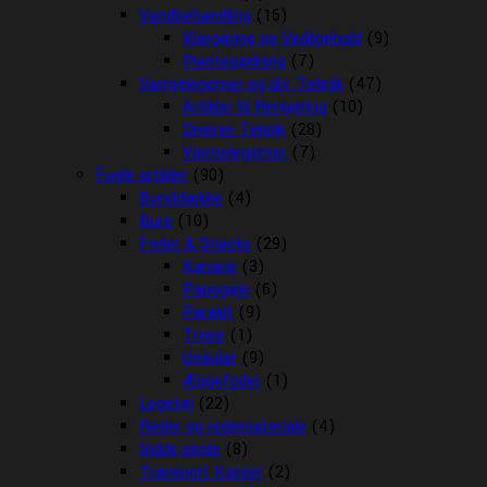
Vandbehandling
(16)
Klargøring og Vedligehold
(9)
Plantegødning
(7)
Varmelegemer og div. Teknik
(47)
Artikler til Rengøring
(10)
Diverse Teknik
(28)
Varmelegemer
(7)
Fugle artikler
(90)
Bunddække
(4)
Bure
(10)
Foder & Snacks
(29)
Kanarie
(3)
Papegøje
(6)
Parakit
(9)
Trope
(1)
Undulat
(9)
Æggefoder
(1)
Legetøj
(22)
Reder og redemateriale
(4)
Sidde pinde
(8)
Transport Kasser
(2)