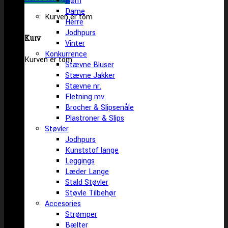
Børn
Dame
Kurven er tom
Herre
Jodhpurs
Kurv
Vinter
Konkurrence
Kurven er tom
Stævne Bluser
Stævne Jakker
Stævne nr.
Fletning mv.
Brocher & Slipsenåle
Plastroner & Slips
Støvler
Jodhpurs
Kunststof lange
Leggings
Læder Lange
Stald Støvler
Støvle Tilbehør
Accesories
Strømper
Bælter