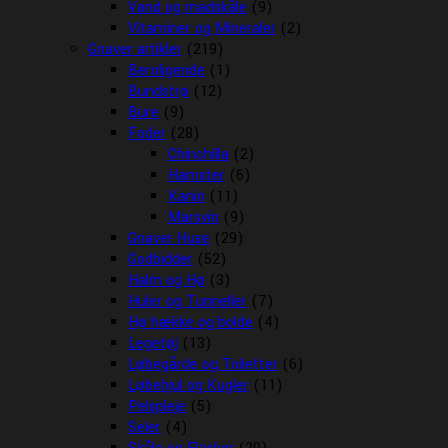
Vand og madskåle
(9)
Vitaminer og Mineraler
(2)
Gnaver artikler
(219)
Beroligende
(1)
Bundstrø
(12)
Bure
(9)
Foder
(28)
Chinchilla
(2)
Hamster
(6)
Kanin
(11)
Marsvin
(9)
Gnaver Huse
(29)
Godbidder
(52)
Halm og Hø
(3)
Huler og Tunneller
(7)
Hø hække og bolde
(4)
Legetøj
(13)
Løbegårde og Toiletter
(6)
Løbehjul og Kugler
(11)
Pelspleje
(5)
Seler
(4)