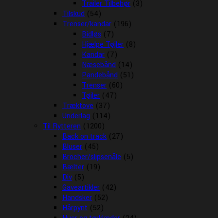
Trailer Tilbehør
(3)
Tilskud
(54)
Trenser/kandar
(196)
Bidløs
(7)
Hjælpe Tøjler
(8)
Kandar
(7)
Næsebånd
(14)
Pandebånd
(51)
Trenser
(60)
Tøjler
(47)
Træktove
(37)
Underlag
(114)
Til Rytteren
(1200)
Back on track
(27)
Bluser
(45)
Brocher/slipsenåle
(5)
Bælter
(19)
Div
(5)
Gaveartikler
(42)
Handsker
(52)
Hårpynt
(52)