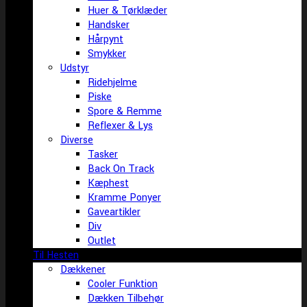
Huer & Tørklæder
Handsker
Hårpynt
Smykker
Udstyr
Ridehjelme
Piske
Spore & Remme
Reflexer & Lys
Diverse
Tasker
Back On Track
Kæphest
Kramme Ponyer
Gaveartikler
Div
Outlet
Til Hesten
Dækkener
Cooler Funktion
Dækken Tilbehør