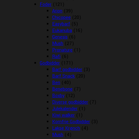
Foder
(121)
Arion
(39)
Chicopee
(20)
Easybarf
(5)
Eukanuba
(16)
Genesis
(6)
Mush
(27)
Pronature
(1)
Rafi
(6)
Godbidder
(171)
Barf godbidder
(3)
Barf Snack
(20)
Ben
(40)
Benebone
(7)
Boxby
(12)
Diverse godbidder
(7)
Julekalender
(1)
Kiwi walker
(1)
Kornfrie Godbidder
(3)
Lakse Krønch
(4)
Mush
(4)