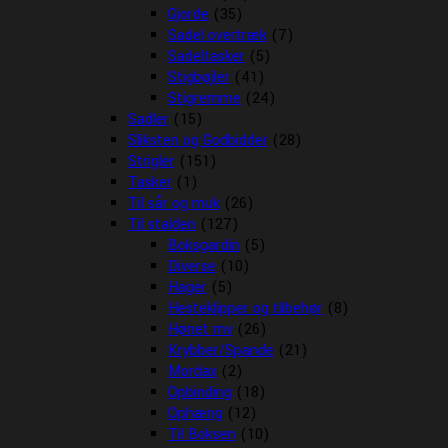
Gjorde
(35)
Sadel overtræk
(7)
Sadeltasker
(5)
Stigbøjler
(41)
Stigremme
(24)
Sadler
(15)
Sliksten og Godbidder
(28)
Strigler
(151)
Tasker
(1)
Til sår og muk
(26)
Til stalden
(127)
Boksgardin
(5)
Diverse
(10)
Hager
(5)
Hesteklipper og tilbehør
(8)
Hønet mv
(26)
Krybber/Spande
(21)
Mordax
(2)
Opbinding
(18)
Ophæng
(12)
Til Boksen
(10)