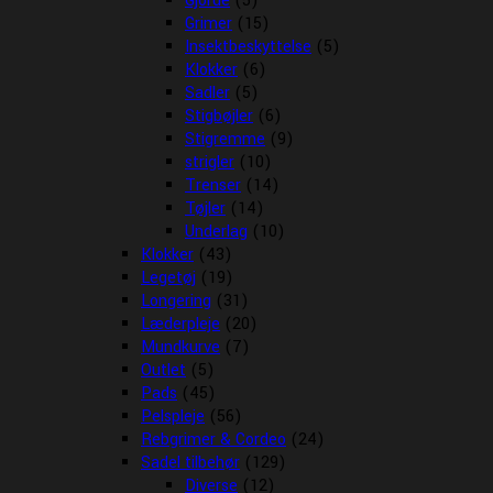
Gjorde
(5)
Grimer
(15)
Insektbeskyttelse
(5)
Klokker
(6)
Sadler
(5)
Stigbøjler
(6)
Stigremme
(9)
strigler
(10)
Trenser
(14)
Tøjler
(14)
Underlag
(10)
Klokker
(43)
Legetøj
(19)
Longering
(31)
Læderpleje
(20)
Mundkurve
(7)
Outlet
(5)
Pads
(45)
Pelspleje
(56)
Rebgrimer & Cordeo
(24)
Sadel tilbehør
(129)
Diverse
(12)