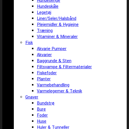
Hundesenge
Hundeskåle
Legetøj
Liner/Seler/Halsbånd
Plejemidler & Hygiejne
Træning
Vitaminer & Mineraler
Fisk
Akvarie Pumper
Akvarier
Baggrunde & Sten
Filtsvampe & Filtermaterialer
Fiskefoder
Planter
Varmebehandling
Varmelegemer & Teknik
Gnaver
Bundstrø
Bure
Foder
Huse
Huler & Tunneller