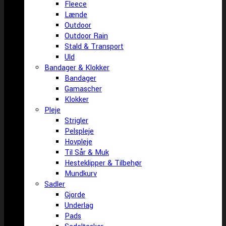
Fleece
Lænde
Outdoor
Outdoor Rain
Stald & Transport
Uld
Bandager & Klokker
Bandager
Gamascher
Klokker
Pleje
Strigler
Pelspleje
Hovpleje
Til Sår & Muk
Hesteklipper & Tilbehør
Mundkurv
Sadler
Gjorde
Underlag
Pads