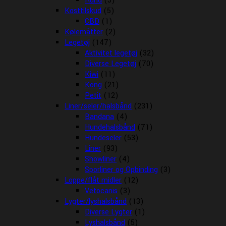
Rund
(5)
Kosttilskud
(5)
CBD
(1)
Kølemåtter
(2)
Legetøj
(147)
Aktivitet legetøj
(32)
Diverse Legetøj
(70)
Kiwi
(11)
Kong
(21)
Petit
(12)
Liner/seler/halsbånd
(231)
Bandana
(4)
Hundehalsbånd
(71)
Hundeseler
(53)
Liner
(93)
Showliner
(4)
Sporliner og Opbinding
(3)
Loppe/flåt midler
(12)
Vetocanis
(3)
Lygter/lyshalsbånd
(13)
Diverse Lygter
(1)
Lyshalsbånd
(5)