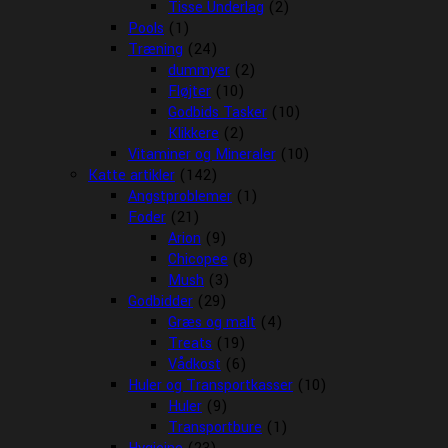
Tisse Underlag
(2)
Pools
(1)
Træning
(24)
dummyer
(2)
Fløjter
(10)
Godbids Tasker
(10)
Klikkere
(2)
Vitaminer og Mineraler
(10)
Katte artikler
(142)
Angstproblemer
(1)
Foder
(21)
Arion
(9)
Chicopee
(8)
Mush
(3)
Godbidder
(29)
Græs og malt
(4)
Treats
(19)
Vådkost
(6)
Huler og Transportkasser
(10)
Huler
(9)
Transportbure
(1)