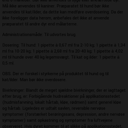
end 6 måneder. Bør ikke anvendes til syge eller afkræftede dyr.
Må ikke anvendes til kaniner. Præparatet til hund bør ikke
anvendes til kat/ilder, da dette kan medføre overdosering. Da der
ikke foreligger data herom, anbefales det ikke at anvende
præparatet til andre dyr end målarterne.
Administrationsmåde: Til udvortes brug.
Dosering: Til hund: 1 pipette à 0,67 ml fra 2-10 kg; 1 pipette à 1,34
ml fra 10-20 kg; 1 pipette à 2,68 ml fra 20-40 kg; 1 pipette à 4,02
ml til hunde over 40 kg legemsvægt. Til kat og ilder: 1 pipette à
0,5 ml.
OBS. Der er forskel i styrkerne på produktet til hund og til
kat/ilder. Man bør ikke overdosere.
Bivirkninger: Blandt de meget sjældne bivirkninger, der er iagttaget
efter brug, er: Forbigående hudreaktioner på applikationsstedet
(hudmisfarvning, lokalt hårtab, kløe, rødmen) samt generel kløe
og hårtab. Ligeledes er udtalt savlen, reversible nervøse
symptomer (forstærket berøringssans, depression, andre nervøse
symptomer) samt opkastning og symptomer fra luftvejene
observeret. Hvis dyret kommer til at slikke på applikationsstedet,