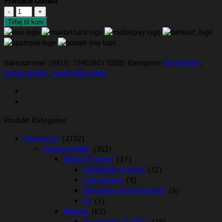
Frontline Combo
Frontline
Combo
Tilføj til kurv
antal
Varenummer (SKU):
7046260170285
Kategorier:
Dyrecenter
,
Hunde artikler
,
Loppe/flåt midler
Produkt Kategorier
Dyrecenter
(2122)
Akvarie artikler
(352)
Akvarie Pumper
(27)
Indvendige Pumper
(12)
Luft pumper
(9)
Udvendige Spand Pumper
(5)
UV
(1)
Akvarier
(63)