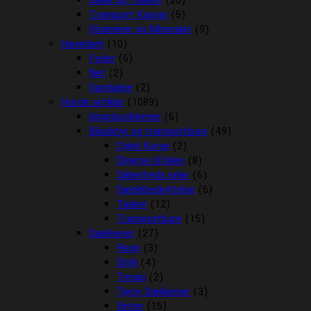
Skåle og Flasker
(20)
Transport Kasser
(5)
Vitaminer og Mineraler
(9)
Havedam
(10)
Foder
(6)
Net
(2)
Vandpleje
(2)
Hunde artikler
(1089)
Angstproblemer
(6)
Biludstyr og transportbure
(49)
Cykel Kurve
(2)
Diverse til bilen
(8)
Sikkerheds seler
(6)
Sædebeskyttelse
(6)
Tasker
(12)
Transportbure
(15)
Dækkener
(27)
Regn
(3)
Strik
(4)
Terapi
(2)
Tørre Dækkener
(3)
Vinter
(15)