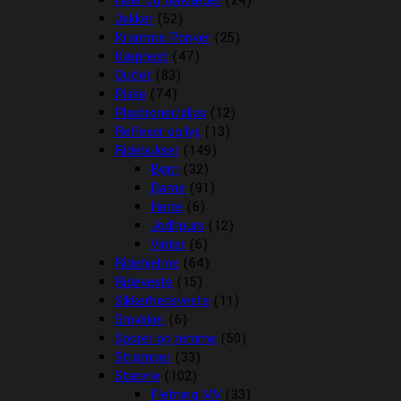
Huer og tørklæder
(24)
Jakker
(52)
Kramme Ponyer
(25)
Kæphest
(47)
Outlet
(83)
Piske
(74)
Plastroner/slips
(12)
Reflexer og lys
(13)
Ridebukser
(149)
Børn
(32)
Dame
(91)
Herre
(6)
Jodhpurs
(12)
Vinter
(6)
Ridehjelme
(64)
Rideveste
(15)
Sikkerhedsveste
(11)
Smykker
(6)
Sporer og remme
(50)
Strømper
(33)
Stævne
(102)
Fletning MV
(33)