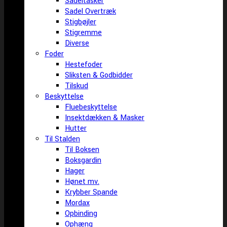
Sadeltasker
Sadel Overtræk
Stigbøjler
Stigremme
Diverse
Foder
Hestefoder
Sliksten & Godbidder
Tilskud
Beskyttelse
Fluebeskyttelse
Insektdækken & Masker
Hutter
Til Stalden
Til Boksen
Boksgardin
Hager
Hønet mv.
Krybber Spande
Mordax
Opbinding
Ophæng