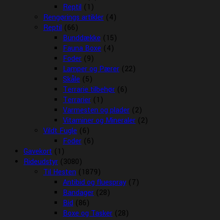
Reptil
(1)
Rengørings artikler
(4)
Reptil
(66)
Bunddække
(15)
Fauna Boxe
(4)
Foder
(9)
Lamper og Pærer
(22)
Skåle
(5)
Terrarie tilbehør
(6)
Terrarier
(1)
Varmesten og plader
(2)
Vitaminer og Mineraler
(2)
Vildt Fugle
(6)
Foder
(6)
Gavekort
(1)
Rideudstyr
(3080)
Til Hesten
(1879)
Antibid og fluespray
(7)
Bandager
(28)
Bid
(86)
Boxe og Tasker
(28)