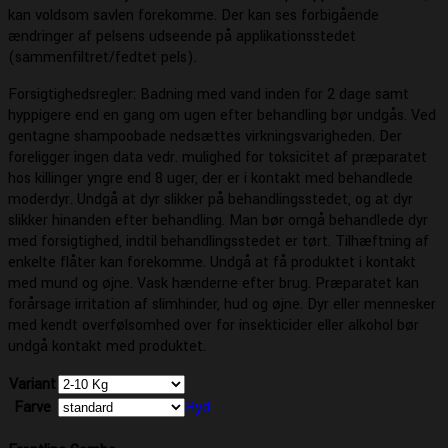
kan voldsom savlen forekomme. Der kan ses forbigående
ændringer af pelsens udseende på applikationsstedet
(sammenfiltret/fedtet pels).
Forsigtighedsregler: Badning med vand inden for 2 dage samt
hyppigere end en gang om ugen efter behandling bør undgås. Ved
gentagne shampoobade nedsættes virkningsvarigheden. Der
foreligger ingen data vedr. mulighed for toksicitet af præparatet
hos killinger yngre end 8 uger, der er i kontakt med behandlede
moderdyr. Undgå at dyr slikker på behandlingsstedet, og at dyr
slikker hinanden efter behandling. Man bør omgå behandlede dyr
med forsigtighed, indtil behandlingsstedet er tørt. Tilhæftning af
enkelte flåter kan forekomme. Undgå at få produktet i kontakt
med mund og øjne. Vask hænderne efter brug. Præparatet kan
forårsage irritation af slimhinder, hud og øjne. Dyr eller mennesker
med kendt overfølsomhed over for insekticider eller alkohol bør
undgå kontakt med produktet.
Variant
Farve
Ryd