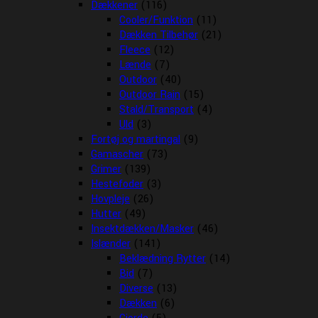
Dækkener
(116)
Cooler/Funktion
(11)
Dækken Tilbehør
(21)
Fleece
(12)
Lænde
(7)
Outdoor
(40)
Outdoor Rain
(15)
Stald/Transport
(4)
Uld
(3)
Fortøj og martingal
(9)
Gamascher
(73)
Grimer
(139)
Hestefoder
(3)
Hovpleje
(26)
Hutter
(49)
Insektdækken/Masker
(46)
Islænder
(141)
Beklædning Rytter
(14)
Bid
(7)
Diverse
(13)
Dækken
(6)