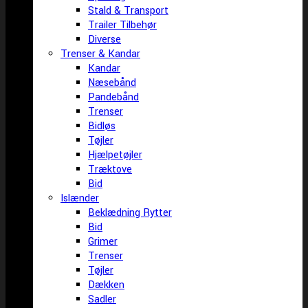
Stald & Transport
Trailer Tilbehør
Diverse
Trenser & Kandar
Kandar
Næsebånd
Pandebånd
Trenser
Bidløs
Tøjler
Hjælpetøjler
Træktove
Bid
Islænder
Beklædning Rytter
Bid
Grimer
Trenser
Tøjler
Dækken
Sadler