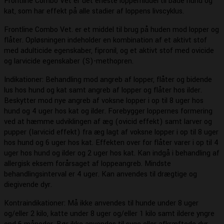
Frontline Combo Vet er det eneste loppemiddel til både hund og
kr. 379,95
kat, som har effekt på alle stadier af loppens livscyklus.
Frontline Combo Vet. er et middel til brug på huden mod lopper og
flåter. Opløsningen indeholder en kombination af et aktivt stof
med adulticide egenskaber, fipronil, og et aktivt stof med ovicide
og larvicide egenskaber (S)-methopren.
Indikationer: Behandling mod angreb af lopper, flåter og bidende
lus hos hund og kat samt angreb af lopper og flåter hos ilder.
Beskytter mod nye angreb af voksne lopper i op til 8 uger hos
hund og 4 uger hos kat og ilder. Forebygger loppernes formering
ved at hæmme udviklingen af æg (ovicid effekt) samt larver og
pupper (larvicid effekt) fra æg lagt af voksne lopper i op til 8 uger
hos hund og 6 uger hos kat. Effekten over for flåter varer i op til 4
uger hos hund og ilder og 2 uger hos kat. Kan indgå i behandling af
allergisk eksem forårsaget af loppeangreb. Mindste
behandlingsinterval er 4 uger. Kan anvendes til drægtige og
diegivende dyr.
Kontraindikationer: Må ikke anvendes til hunde under 8 uger
og/eller 2 kilo, katte under 8 uger og/eller 1 kilo samt ildere yngre