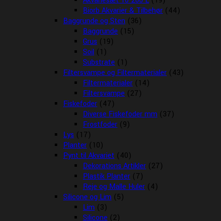
Akvariesæt 10-260 L
(19)
Biorb Akvarier & Tilbehør
(44)
Baggrunde og Sten
(36)
Baggrunde
(15)
Grus
(19)
Soil
(1)
Substrate
(1)
Filtersvampe og Filtermaterialer
(43)
Filtermaterialer
(14)
Filtersvampe
(27)
Fiskefoder
(47)
Diverse Fiskefoder mm
(37)
Frostfoder
(9)
Lys
(17)
Planter
(10)
Pynt til Akvariet
(40)
Dekorations Artikler
(27)
Plastik Planter
(7)
Reje og Malle Huler
(4)
Silicone og Lim
(5)
Lim
(3)
Silicone
(2)