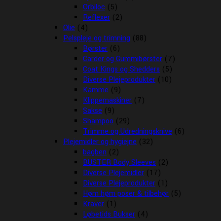
Orbiloc
(5)
Reflexer
(2)
Olie
(4)
Pelspleje og trimning
(88)
Børster
(6)
Carder og Gummibørster
(7)
Coat Kings og Shedders
(5)
Diverse Plejeprodukter
(10)
Kamme
(9)
Klippemaskiner
(7)
Sakse
(9)
Shampoo
(29)
Trimme og Udredningsknive
(6)
Plejemidler og hygiejne
(32)
bagben
(2)
BUSTER Body Sleeves
(2)
Diverse Plejemidler
(17)
Diverse Plejeprodukter
(1)
Høm høm poser & tilbehør
(5)
Kraver
(1)
Løbetids Bukser
(4)