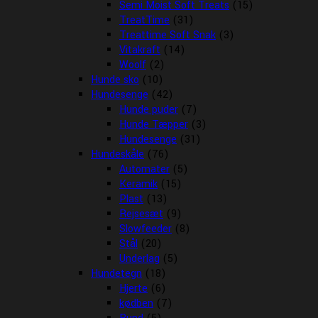
Semi Moist Soft Treats
(15)
TreatTime
(31)
Treattime Soft Snak
(3)
Vitakraft
(14)
Woolf
(2)
Hunde sko
(10)
Hundesenge
(42)
Hunde puder
(7)
Hunde Tæpper
(3)
Hundesenge
(31)
Hundeskåle
(76)
Automater
(5)
Keramik
(15)
Plast
(13)
Rejsesæt
(9)
Slowfeeder
(8)
Stål
(20)
Underlag
(5)
Hundetegn
(18)
Hjerte
(6)
kødben
(7)