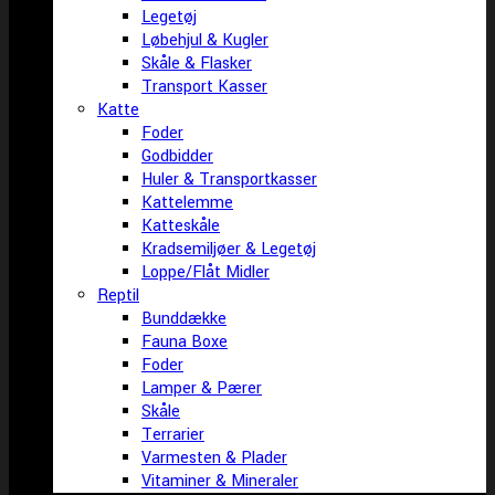
Legetøj
Løbehjul & Kugler
Skåle & Flasker
Transport Kasser
Katte
Foder
Godbidder
Huler & Transportkasser
Kattelemme
Katteskåle
Kradsemiljøer & Legetøj
Loppe/Flåt Midler
Reptil
Bunddække
Fauna Boxe
Foder
Lamper & Pærer
Skåle
Terrarier
Varmesten & Plader
Vitaminer & Mineraler