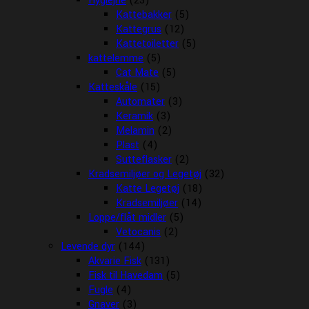
Hygiejne
(23)
Kattebakker
(5)
Kattegrus
(12)
Kattetoiletter
(5)
kattelemme
(5)
Cat Mate
(5)
Katteskåle
(15)
Automater
(3)
Keramik
(3)
Melamin
(2)
Plast
(4)
Sutteflasker
(2)
Kradsemiljøer og Legetøj
(32)
Katte Legetøj
(18)
Kradsemiljøer
(14)
Loppe/flåt midler
(5)
Vetocanis
(2)
Levende dyr
(144)
Akvarie Fisk
(131)
Fisk til Havedam
(5)
Fugle
(4)
Gnaver
(3)