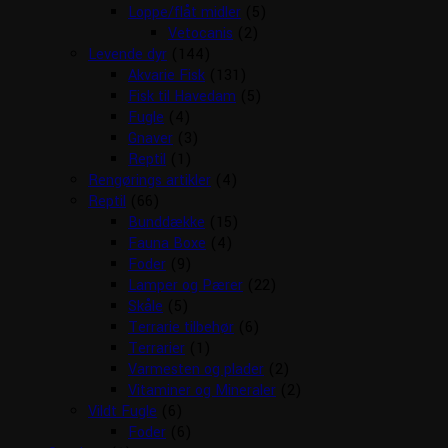
Loppe/flåt midler
(5)
Vetocanis
(2)
Levende dyr
(144)
Akvarie Fisk
(131)
Fisk til Havedam
(5)
Fugle
(4)
Gnaver
(3)
Reptil
(1)
Rengørings artikler
(4)
Reptil
(66)
Bunddække
(15)
Fauna Boxe
(4)
Foder
(9)
Lamper og Pærer
(22)
Skåle
(5)
Terrarie tilbehør
(6)
Terrarier
(1)
Varmesten og plader
(2)
Vitaminer og Mineraler
(2)
Vildt Fugle
(6)
Foder
(6)