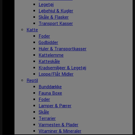
Legetøj
Løbehjul & Kugler
Skåle & Flasker
Transport Kasser
Katte
Foder
Godbidder
Huler & Transportkasser
Kattelemme
Katteskåle
Kradsemiljøer & Legetøj
Loppe/Flåt Midler
Reptil
Bunddække
Fauna Boxe
Foder
Lamper & Pærer
Skåle
Terrarier
Varmesten & Plader
Vitaminer & Mineraler