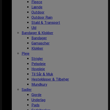
Fleece
Lænde
Outdoor
Outdoor Rain
Stald & Transport
Uld
Bandager & Klokker
Bandager
Gamascher
Klokker
Pleje
Strigler
Pelspleje
Hovpleje
Til Sår & Muk
Hesteklipper & Tilbehør
Mundkurv
Sadler
Gjorde
Underlag
Pads