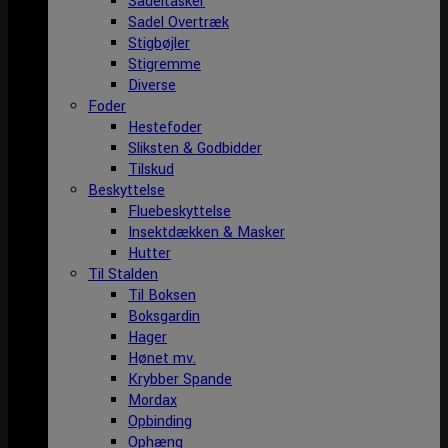
Sadeltasker
Sadel Overtræk
Stigbøjler
Stigremme
Diverse
Foder
Hestefoder
Sliksten & Godbidder
Tilskud
Beskyttelse
Fluebeskyttelse
Insektdækken & Masker
Hutter
Til Stalden
Til Boksen
Boksgardin
Hager
Hønet mv.
Krybber Spande
Mordax
Opbinding
Ophæng