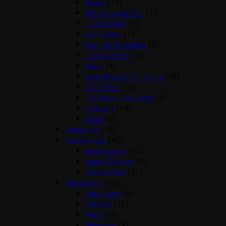
Boxby
(12)
Diverse godbidder
(7)
Julekalender
(1)
Kiwi walker
(1)
Kornfrie Godbidder
(3)
Lakse Krønch
(4)
Mush
(4)
Semi Moist Soft Treats
(15)
TreatTime
(31)
Treattime Soft Snak
(3)
Vitakraft
(14)
Woolf
(2)
Hunde sko
(10)
Hundesenge
(42)
Hunde puder
(7)
Hunde Tæpper
(3)
Hundesenge
(31)
Hundeskåle
(76)
Automater
(5)
Keramik
(15)
Plast
(13)
Rejsesæt
(9)