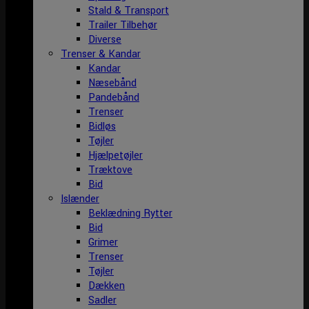
Stald & Transport
Trailer Tilbehør
Diverse
Trenser & Kandar
Kandar
Næsebånd
Pandebånd
Trenser
Bidløs
Tøjler
Hjælpetøjler
Træktove
Bid
Islænder
Beklædning Rytter
Bid
Grimer
Trenser
Tøjler
Dækken
Sadler