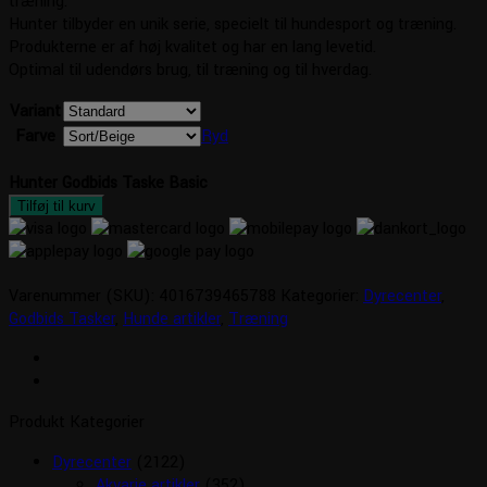
træning.
Hunter tilbyder en unik serie, specielt til hundesport og træning.
Produkterne er af høj kvalitet og har en lang levetid.
Optimal til udendørs brug, til træning og til hverdag.
Variant
Farve
Ryd
Hunter Godbids Taske Basic
Tilføj til kurv
Varenummer (SKU):
4016739465788
Kategorier:
Dyrecenter
,
Godbids Tasker
,
Hunde artikler
,
Træning
Produkt Kategorier
Dyrecenter
(2122)
Akvarie artikler
(352)