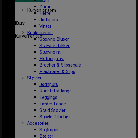
Børn
Dame
Kurven er tom
Herre
Jodhpurs
Kurv
Vinter
Konkurrence
Kurven er tom
Stævne Bluser
Stævne Jakker
Stævne nr.
Fletning mv.
Brocher & Slipsenåle
Plastroner & Slips
Støvler
Jodhpurs
Kunststof lange
Leggings
Læder Lange
Stald Støvler
Støvle Tilbehør
Accesories
Strømper
Bælter