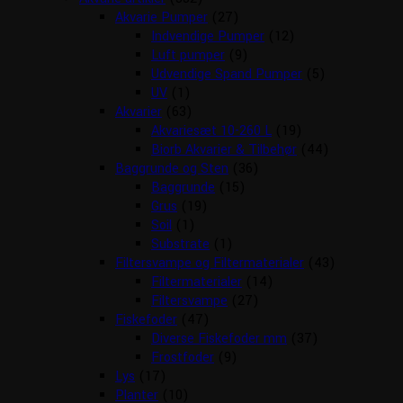
Akvarie Pumper
(27)
Indvendige Pumper
(12)
Luft pumper
(9)
Udvendige Spand Pumper
(5)
UV
(1)
Akvarier
(63)
Akvariesæt 10-260 L
(19)
Biorb Akvarier & Tilbehør
(44)
Baggrunde og Sten
(36)
Baggrunde
(15)
Grus
(19)
Soil
(1)
Substrate
(1)
Filtersvampe og Filtermaterialer
(43)
Filtermaterialer
(14)
Filtersvampe
(27)
Fiskefoder
(47)
Diverse Fiskefoder mm
(37)
Frostfoder
(9)
Lys
(17)
Planter
(10)