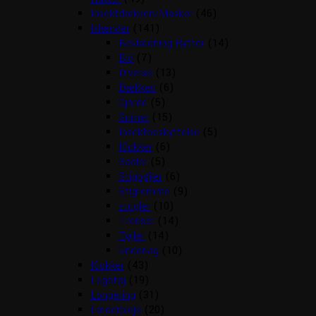
Insektdækken/Masker
(46)
Islænder
(141)
Beklædning Rytter
(14)
Bid
(7)
Diverse
(13)
Dækken
(6)
Gjorde
(5)
Grimer
(15)
Insektbeskyttelse
(5)
Klokker
(6)
Sadler
(5)
Stigbøjler
(6)
Stigremme
(9)
strigler
(10)
Trenser
(14)
Tøjler
(14)
Underlag
(10)
Klokker
(43)
Legetøj
(19)
Longering
(31)
Læderpleje
(20)