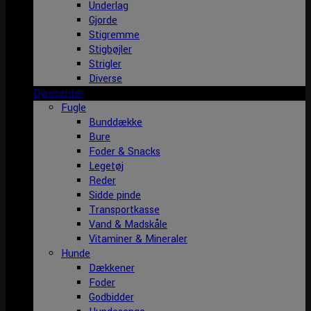
Underlag
Gjorde
Stigremme
Stigbøjler
Strigler
Diverse
Dyrecenter
Fugle
Bunddække
Bure
Foder & Snacks
Legetøj
Reder
Sidde pinde
Transportkasse
Vand & Madskåle
Vitaminer & Mineraler
Hunde
Dækkener
Foder
Godbidder