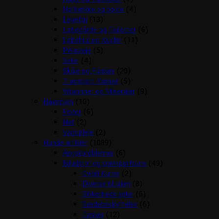
Hø hække og bolde
(4)
Legetøj
(13)
Løbegårde og Toiletter
(6)
Løbehjul og Kugler
(11)
Pelspleje
(5)
Seler
(4)
Skåle og Flasker
(20)
Transport Kasser
(5)
Vitaminer og Mineraler
(9)
Havedam
(10)
Foder
(6)
Net
(2)
Vandpleje
(2)
Hunde artikler
(1089)
Angstproblemer
(6)
Biludstyr og transportbure
(49)
Cykel Kurve
(2)
Diverse til bilen
(8)
Sikkerheds seler
(6)
Sædebeskyttelse
(6)
Tasker
(12)