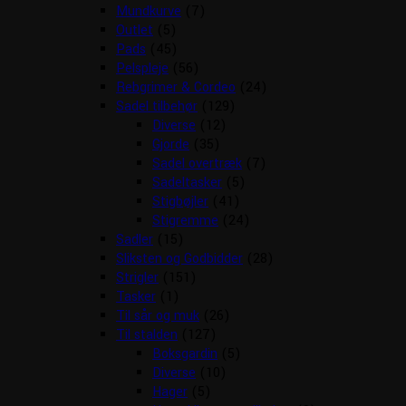
Mundkurve
(7)
Outlet
(5)
Pads
(45)
Pelspleje
(56)
Rebgrimer & Cordeo
(24)
Sadel tilbehør
(129)
Diverse
(12)
Gjorde
(35)
Sadel overtræk
(7)
Sadeltasker
(5)
Stigbøjler
(41)
Stigremme
(24)
Sadler
(15)
Sliksten og Godbidder
(28)
Strigler
(151)
Tasker
(1)
Til sår og muk
(26)
Til stalden
(127)
Boksgardin
(5)
Diverse
(10)
Hager
(5)