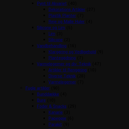
Pynt til Akvariet
(40)
Dekorations Artikler
(27)
Plastik Planter
(7)
Reje og Malle Huler
(4)
Silicone og Lim
(5)
Lim
(3)
Silicone
(2)
Vandbehandling
(16)
Klargøring og Vedligehold
(9)
Plantegødning
(7)
Varmelegemer og div. Teknik
(47)
Artikler til Rengøring
(10)
Diverse Teknik
(28)
Varmelegemer
(7)
Fugle artikler
(90)
Bunddække
(4)
Bure
(10)
Foder & Snacks
(29)
Kanarie
(3)
Papegøje
(6)
Parakit
(9)