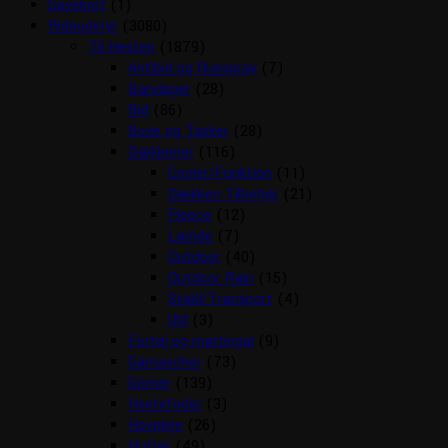
Gavekort
(1)
Rideudstyr
(3080)
Til Hesten
(1879)
Antibid og fluespray
(7)
Bandager
(28)
Bid
(86)
Boxe og Tasker
(28)
Dækkener
(116)
Cooler/Funktion
(11)
Dækken Tilbehør
(21)
Fleece
(12)
Lænde
(7)
Outdoor
(40)
Outdoor Rain
(15)
Stald/Transport
(4)
Uld
(3)
Fortøj og martingal
(9)
Gamascher
(73)
Grimer
(139)
Hestefoder
(3)
Hovpleje
(26)
Hutter
(49)