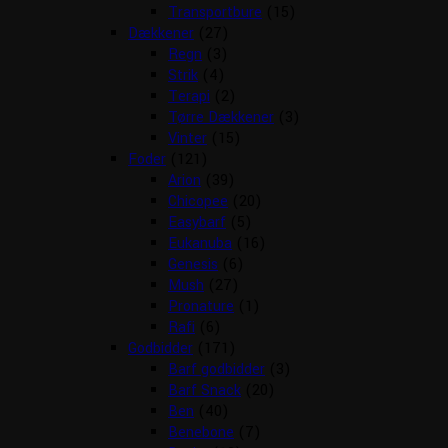
Transportbure
(15)
Dækkener
(27)
Regn
(3)
Strik
(4)
Terapi
(2)
Tørre Dækkener
(3)
Vinter
(15)
Foder
(121)
Arion
(39)
Chicopee
(20)
Easybarf
(5)
Eukanuba
(16)
Genesis
(6)
Mush
(27)
Pronature
(1)
Rafi
(6)
Godbidder
(171)
Barf godbidder
(3)
Barf Snack
(20)
Ben
(40)
Benebone
(7)