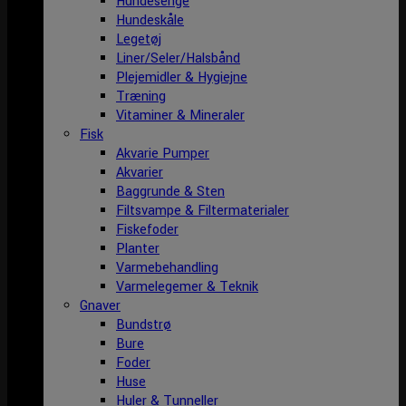
Hundesenge
Hundeskåle
Legetøj
Liner/Seler/Halsbånd
Plejemidler & Hygiejne
Træning
Vitaminer & Mineraler
Fisk
Akvarie Pumper
Akvarier
Baggrunde & Sten
Filtsvampe & Filtermaterialer
Fiskefoder
Planter
Varmebehandling
Varmelegemer & Teknik
Gnaver
Bundstrø
Bure
Foder
Huse
Huler & Tunneller