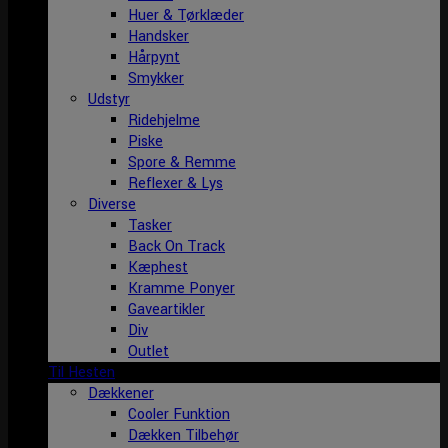
Huer & Tørklæder
Handsker
Hårpynt
Smykker
Udstyr
Ridehjelme
Piske
Spore & Remme
Reflexer & Lys
Diverse
Tasker
Back On Track
Kæphest
Kramme Ponyer
Gaveartikler
Div
Outlet
Til Hesten
Dækkener
Cooler Funktion
Dækken Tilbehør