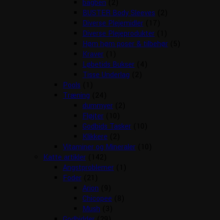
bagben
(2)
BUSTER Body Sleeves
(2)
Diverse Plejemidler
(17)
Diverse Plejeprodukter
(1)
Høm høm poser & tilbehør
(5)
Kraver
(1)
Løbetids Bukser
(4)
Tisse Underlag
(2)
Pools
(1)
Træning
(24)
dummyer
(2)
Fløjter
(10)
Godbids Tasker
(10)
Klikkere
(2)
Vitaminer og Mineraler
(10)
Katte artikler
(142)
Angstproblemer
(1)
Foder
(21)
Arion
(9)
Chicopee
(8)
Mush
(3)
Godbidder
(29)