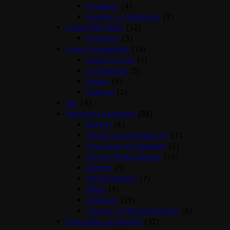
Showliner
(4)
Sporliner og Opbinding
(3)
Loppe/flåt midler
(12)
Vetocanis
(3)
Lygter/lyshalsbånd
(13)
Diverse Lygter
(1)
Lyshalsbånd
(5)
Orbiloc
(5)
Reflexer
(2)
Olie
(4)
Pelspleje og trimning
(88)
Børster
(6)
Carder og Gummibørster
(7)
Coat Kings og Shedders
(5)
Diverse Plejeprodukter
(10)
Kamme
(9)
Klippemaskiner
(7)
Sakse
(9)
Shampoo
(29)
Trimme og Udredningsknive
(6)
Plejemidler og hygiejne
(32)