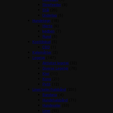
Slowfeeder
(8)
Stål
(20)
Underlag
(5)
Hundetegn
(18)
Hjerte
(6)
kødben
(7)
Rund
(5)
Kosttilskud
(5)
CBD
(1)
Kølemåtter
(2)
Legetøj
(147)
Aktivitet legetøj
(32)
Diverse Legetøj
(70)
Kiwi
(11)
Kong
(21)
Petit
(12)
Liner/seler/halsbånd
(231)
Bandana
(4)
Hundehalsbånd
(71)
Hundeseler
(53)
Liner
(93)