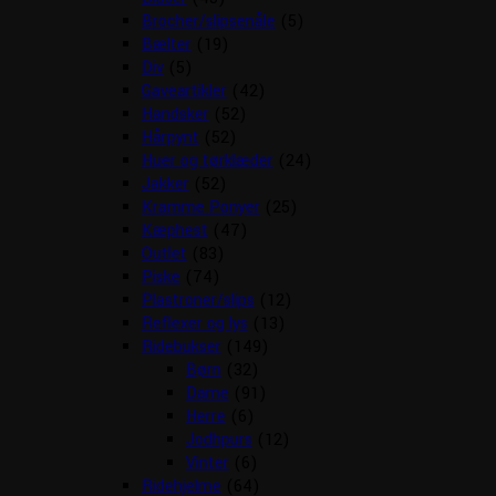
Brocher/slipsenåle
(5)
Bælter
(19)
Div
(5)
Gaveartikler
(42)
Handsker
(52)
Hårpynt
(52)
Huer og tørklæder
(24)
Jakker
(52)
Kramme Ponyer
(25)
Kæphest
(47)
Outlet
(83)
Piske
(74)
Plastroner/slips
(12)
Reflexer og lys
(13)
Ridebukser
(149)
Børn
(32)
Dame
(91)
Herre
(6)
Jodhpurs
(12)
Vinter
(6)
Ridehjelme
(64)