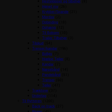
Hesteklipper og tilbehør
(8)
Hønet mv
(26)
Krybber/Spande
(21)
Mordax
(2)
Opbinding
(18)
Ophæng
(12)
Til Boksen
(10)
Trailer Tilbehør
(3)
Tilskud
(54)
Trenser/kandar
(196)
Bidløs
(7)
Hjælpe Tøjler
(8)
Kandar
(7)
Næsebånd
(14)
Pandebånd
(51)
Trenser
(60)
Tøjler
(47)
Træktove
(37)
Underlag
(114)
Til Rytteren
(1200)
Back on track
(27)
Bluser
(45)