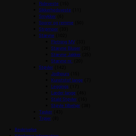
Rideveste
(15)
Sikkerhedsveste
(11)
Smykker
(6)
Sporer og remme
(50)
Strømper
(33)
Stævne
(102)
Fletning MV
(33)
Stævne Bluser
(20)
Stævne Jakker
(25)
Stævne nr.
(20)
Støvler
(142)
Jodhpurs
(15)
Kunststof lange
(7)
Leggings
(17)
Læder lange
(46)
Stald Støvler
(16)
Støvle tilbehør
(38)
Tasker
(43)
Trøjer
(8)
Beskrivelse