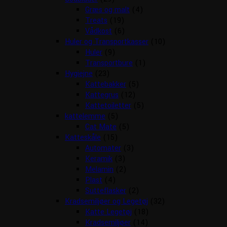
Græs og malt
(4)
Treats
(19)
Vådkost
(6)
Huler og Transportkasser
(10)
Huler
(9)
Transportbure
(1)
Hygiejne
(23)
Kattebakker
(5)
Kattegrus
(12)
Kattetoiletter
(5)
kattelemme
(5)
Cat Mate
(5)
Katteskåle
(15)
Automater
(3)
Keramik
(3)
Melamin
(2)
Plast
(4)
Sutteflasker
(2)
Kradsemiljøer og Legetøj
(32)
Katte Legetøj
(18)
Kradsemiljøer
(14)