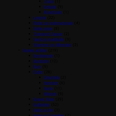
Trope
(1)
Undulat
(9)
Æggefoder
(1)
Legetøj
(22)
Reder og redemateriale
(4)
Sidde pinde
(8)
Transport Kasser
(2)
Vand og madskåle
(9)
Vitaminer og Mineraler
(2)
Gnaver artikler
(219)
Beroligende
(1)
Bundstrø
(12)
Bure
(9)
Foder
(28)
Chinchilla
(2)
Hamster
(6)
Kanin
(11)
Marsvin
(9)
Gnaver Huse
(29)
Godbidder
(52)
Halm og Hø
(3)
Huler og Tunneller
(7)