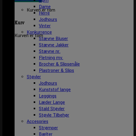
Børn
Dame
Kurven er tom
Herre
Jodhpurs
Kurv
Vinter
Konkurrence
Kurven er tom
Stævne Bluser
Stævne Jakker
Stævne nr.
Fletning mv.
Brocher & Slipsenåle
Plastroner & Slips
Støvler
Jodhpurs
Kunststof lange
Leggings
Læder Lange
Stald Støvler
Støvle Tilbehør
Accesories
Strømper
Bælter