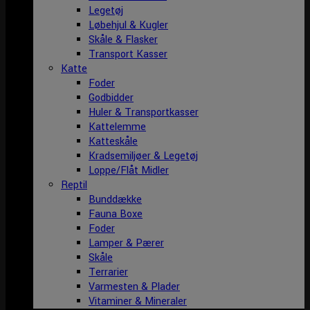
Legetøj
Løbehjul & Kugler
Skåle & Flasker
Transport Kasser
Katte
Foder
Godbidder
Huler & Transportkasser
Kattelemme
Katteskåle
Kradsemiljøer & Legetøj
Loppe/Flåt Midler
Reptil
Bunddække
Fauna Boxe
Foder
Lamper & Pærer
Skåle
Terrarier
Varmesten & Plader
Vitaminer & Mineraler