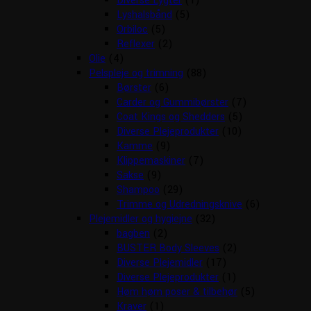
Diverse Lygter
(1)
Lyshalsbånd
(5)
Orbiloc
(5)
Reflexer
(2)
Olie
(4)
Pelspleje og trimning
(88)
Børster
(6)
Carder og Gummibørster
(7)
Coat Kings og Shedders
(5)
Diverse Plejeprodukter
(10)
Kamme
(9)
Klippemaskiner
(7)
Sakse
(9)
Shampoo
(29)
Trimme og Udredningsknive
(6)
Plejemidler og hygiejne
(32)
bagben
(2)
BUSTER Body Sleeves
(2)
Diverse Plejemidler
(17)
Diverse Plejeprodukter
(1)
Høm høm poser & tilbehør
(5)
Kraver
(1)