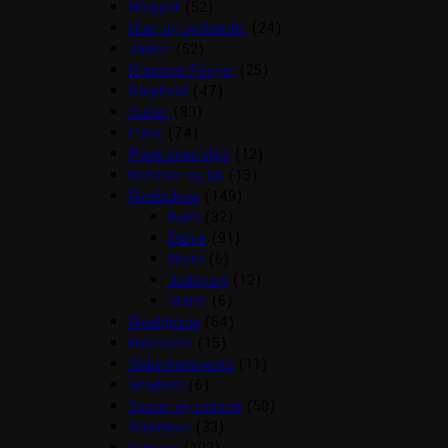
Hårpynt
(52)
Huer og tørklæder
(24)
Jakker
(52)
Kramme Ponyer
(25)
Kæphest
(47)
Outlet
(83)
Piske
(74)
Plastroner/slips
(12)
Reflexer og lys
(13)
Ridebukser
(149)
Børn
(32)
Dame
(91)
Herre
(6)
Jodhpurs
(12)
Vinter
(6)
Ridehjelme
(64)
Rideveste
(15)
Sikkerhedsveste
(11)
Smykker
(6)
Sporer og remme
(50)
Strømper
(33)