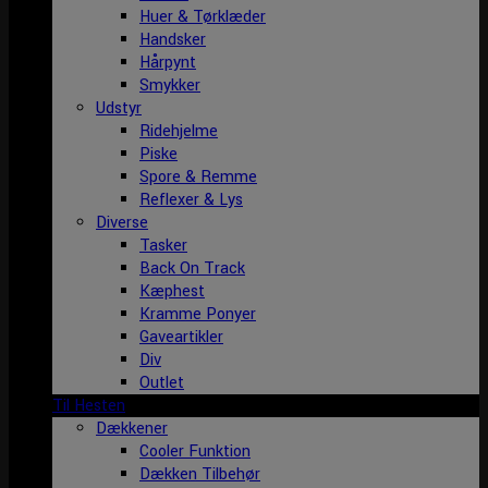
Huer & Tørklæder
Handsker
Hårpynt
Smykker
Udstyr
Ridehjelme
Piske
Spore & Remme
Reflexer & Lys
Diverse
Tasker
Back On Track
Kæphest
Kramme Ponyer
Gaveartikler
Div
Outlet
Til Hesten
Dækkener
Cooler Funktion
Dækken Tilbehør