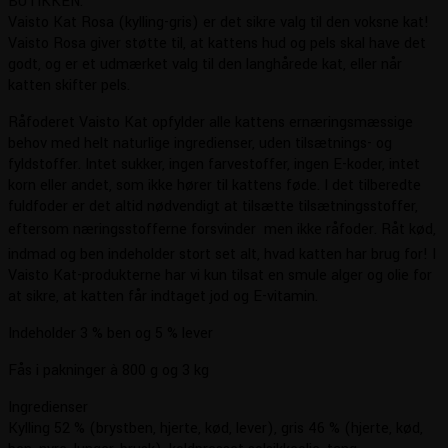
BUTIKKEN.
Vaisto Kat Rosa (kylling-gris) er det sikre valg til den voksne kat!
Vaisto Rosa giver støtte til, at kattens hud og pels skal have det
godt, og er et udmærket valg til den langhårede kat, eller når
katten skifter pels.
Råfoderet Vaisto Kat opfylder alle kattens ernæringsmæssige
behov med helt naturlige ingredienser, uden tilsætnings- og
fyldstoffer. Intet sukker, ingen farvestoffer, ingen E-koder, intet
korn eller andet, som ikke hører til kattens føde. I det tilberedte
fuldfoder er det altid nødvendigt at tilsætte tilsætningsstoffer,
eftersom næringsstofferne forsvinder  men ikke råfoder. Råt kød,
indmad og ben indeholder stort set alt, hvad katten har brug for! I
Vaisto Kat-produkterne har vi kun tilsat en smule alger og olie for
at sikre, at katten får indtaget jod og E-vitamin.
Indeholder 3 % ben og 5 % lever
Fås i pakninger à 800 g og 3 kg
Ingredienser
Kylling 52 % (brystben, hjerte, kød, lever), gris 46 % (hjerte, kød,