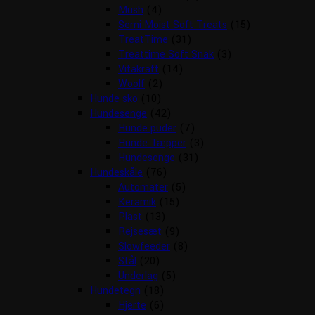
Mush
(4)
Semi Moist Soft Treats
(15)
TreatTime
(31)
Treattime Soft Snak
(3)
Vitakraft
(14)
Woolf
(2)
Hunde sko
(10)
Hundesenge
(42)
Hunde puder
(7)
Hunde Tæpper
(3)
Hundesenge
(31)
Hundeskåle
(76)
Automater
(5)
Keramik
(15)
Plast
(13)
Rejsesæt
(9)
Slowfeeder
(8)
Stål
(20)
Underlag
(5)
Hundetegn
(18)
Hjerte
(6)