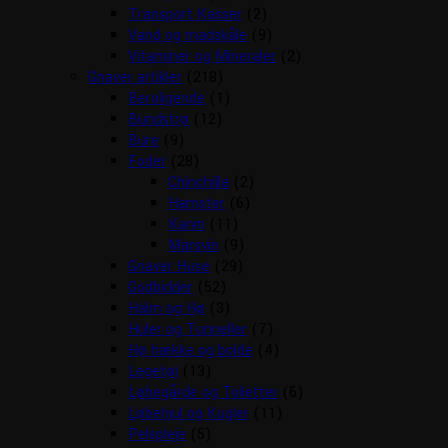
Transport Kasser
(2)
Vand og madskåle
(9)
Vitaminer og Mineraler
(2)
Gnaver artikler
(218)
Beroligende
(1)
Bundstrø
(12)
Bure
(9)
Foder
(28)
Chinchilla
(2)
Hamster
(6)
Kanin
(11)
Marsvin
(9)
Gnaver Huse
(29)
Godbidder
(52)
Halm og Hø
(3)
Huler og Tunneller
(7)
Hø hække og bolde
(4)
Legetøj
(13)
Løbegårde og Toiletter
(6)
Løbehjul og Kugler
(11)
Pelspleje
(5)