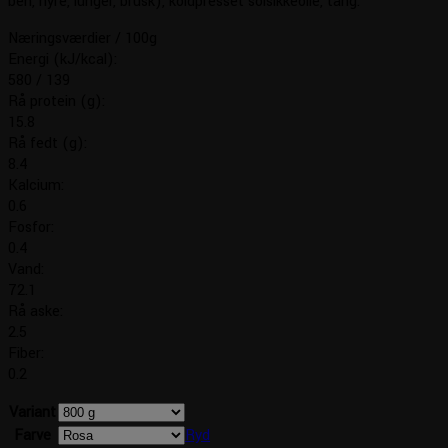
ben, nyre, lunger, brusk), koldpresset solsikkeolie, tang.
Næringsværdier / 100g
Energi (kJ/kcal):
580 / 139
Rå protein (g):
15.8
Rå fedt (g):
8.4
Kalcium:
0.6
Fosfor:
0.4
Vand:
72.1
Rå aske:
2.5
Fiber:
0.2
Variant
Farve
Ryd