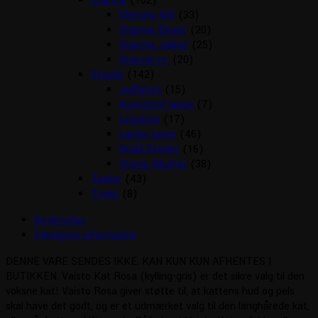
Stævne
(102)
Fletning MV
(33)
Stævne Bluser
(20)
Stævne Jakker
(25)
Stævne nr.
(20)
Støvler
(142)
Jodhpurs
(15)
Kunststof lange
(7)
Leggings
(17)
Læder lange
(46)
Stald Støvler
(16)
Støvle tilbehør
(38)
Tasker
(43)
Trøjer
(8)
Beskrivelse
Yderligere information
DENNE VARE SENDES IKKE. KAN KUN KUN AFHENTES I
BUTIKKEN. Vaisto Kat Rosa (kylling-gris) er det sikre valg til den
voksne kat! Vaisto Rosa giver støtte til, at kattens hud og pels
skal have det godt, og er et udmærket valg til den langhårede kat,