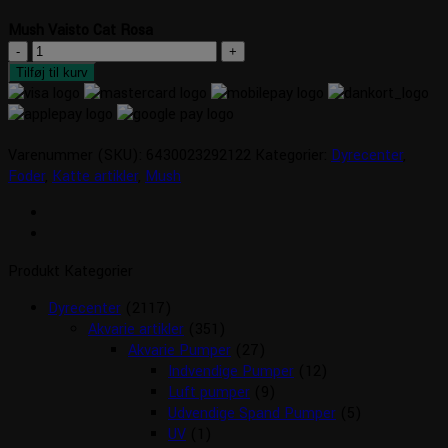
Mush Vaisto Cat Rosa
Mush
Vaisto
Tilføj til kurv
Cat
Rosa
antal
Varenummer (SKU):
6430023292122
Kategorier:
Dyrecenter
,
Foder
,
Katte artikler
,
Mush
Produkt Kategorier
Dyrecenter
(2117)
Akvarie artikler
(351)
Akvarie Pumper
(27)
Indvendige Pumper
(12)
Luft pumper
(9)
Udvendige Spand Pumper
(5)
UV
(1)