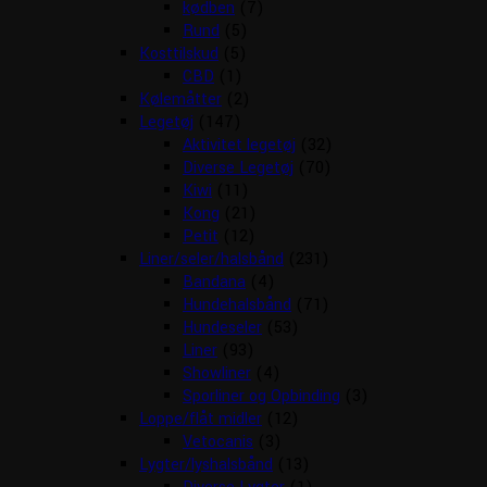
kødben
(7)
Rund
(5)
Kosttilskud
(5)
CBD
(1)
Kølemåtter
(2)
Legetøj
(147)
Aktivitet legetøj
(32)
Diverse Legetøj
(70)
Kiwi
(11)
Kong
(21)
Petit
(12)
Liner/seler/halsbånd
(231)
Bandana
(4)
Hundehalsbånd
(71)
Hundeseler
(53)
Liner
(93)
Showliner
(4)
Sporliner og Opbinding
(3)
Loppe/flåt midler
(12)
Vetocanis
(3)
Lygter/lyshalsbånd
(13)