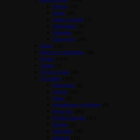
Sadel tilbehør
(129)
Diverse
(12)
Gjorde
(35)
Sadel overtræk
(7)
Sadeltasker
(5)
Stigbøjler
(41)
Stigremme
(24)
Sadler
(15)
Sliksten og Godbidder
(28)
Strigler
(151)
Tasker
(1)
Til sår og muk
(26)
Til stalden
(127)
Boksgardin
(5)
Diverse
(10)
Hager
(5)
Hesteklipper og tilbehør
(8)
Hønet mv
(26)
Krybber/Spande
(21)
Mordax
(2)
Opbinding
(18)
Ophæng
(12)