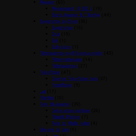
Akvarier
(63)
Akvariesæt 10-260 L
(19)
Biorb Akvarier & Tilbehør
(44)
Baggrunde og Sten
(36)
Baggrunde
(15)
Grus
(19)
Soil
(1)
Substrate
(1)
Filtersvampe og Filtermaterialer
(43)
Filtermaterialer
(14)
Filtersvampe
(27)
Fiskefoder
(47)
Diverse Fiskefoder mm
(37)
Frostfoder
(9)
Lys
(17)
Planter
(10)
Pynt til Akvariet
(39)
Dekorations Artikler
(26)
Plastik Planter
(7)
Reje og Malle Huler
(4)
Silicone og Lim
(5)