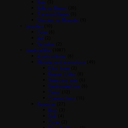
Seler
(3)
Skåle og Flasker
(20)
Transport Kasser
(5)
Vitaminer og Mineraler
(9)
Havedam
(10)
Foder
(6)
Net
(2)
Vandpleje
(2)
Hunde artikler
(1087)
Angstproblemer
(6)
Biludstyr og transportbure
(49)
Cykel Kurve
(2)
Diverse til bilen
(8)
Sikkerheds seler
(6)
Sædebeskyttelse
(6)
Tasker
(12)
Transportbure
(15)
Dækkener
(27)
Regn
(3)
Strik
(4)
Terapi
(2)