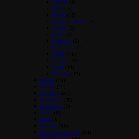
Dækken
(6)
Gjorde
(5)
Grimer
(15)
Insektbeskyttelse
(5)
Klokker
(6)
Sadler
(5)
Stigbøjler
(6)
Stigremme
(9)
strigler
(10)
Trenser
(14)
Tøjler
(14)
Underlag
(10)
Klokker
(43)
Legetøj
(19)
Longering
(31)
Læderpleje
(20)
Mundkurve
(7)
Outlet
(5)
Pads
(45)
Pelspleje
(56)
Rebgrimer & Cordeo
(24)