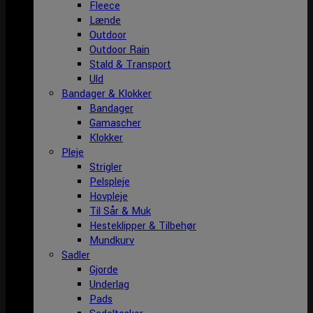
Fleece
Lænde
Outdoor
Outdoor Rain
Stald & Transport
Uld
Bandager & Klokker
Bandager
Gamascher
Klokker
Pleje
Strigler
Pelspleje
Hovpleje
Til Sår & Muk
Hesteklipper & Tilbehør
Mundkurv
Sadler
Gjorde
Underlag
Pads