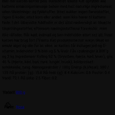
eller når katten skifter pels. Råfoderet Vaisto Kat opfylder alle
kattens ernæringsmæssige behov med helt naturlige ingredienser,
uden tilsætnings- og fyldstoffer. Intet sukker, ingen farvestoffer,
ingen E-koder, intet korn eller andet, som ikke hører til kattens
føde. I det tilberedte fuldfoder er det altid nødvendigt at tilsætte
tilsætningsstoffer, eftersom næringsstofferne forsvinder  men
ikke råfoder. Råt kød, indmad og ben indeholder stort set alt, hvad
katten har brug for! I Vaisto Kat-produkterne har vi kun tilsat en
smule alger og olie for at sikre, at katten får indtaget jod og E-
vitamin. Indeholder 3 % ben og 5 % lever Fås i pakninger à 800 g
og 3 kg Ingredienser Kylling 52 % (brystben, hjerte, kød, lever), gris
46 % (hjerte, kød, ben, nyre, lunger, brusk), koldpresset
solsikkeolie, tang. Næringsværdier / 100g Energi (kJ/kcal): 580 /
139 Rå protein (g): 15.8 Rå fedt (g): 8.4 Kalcium: 0.6 Fosfor: 0.4
Vand: 72.1 Rå aske: 2.5 Fiber: 0.2
Variant
800 g
cookie
Farve
Rosa