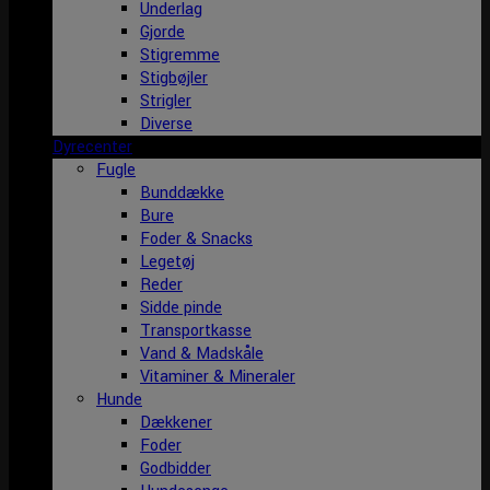
Underlag
Gjorde
Stigremme
Stigbøjler
Strigler
Diverse
Dyrecenter
Fugle
Bunddække
Bure
Foder & Snacks
Legetøj
Reder
Sidde pinde
Transportkasse
Vand & Madskåle
Vitaminer & Mineraler
Hunde
Dækkener
Foder
Godbidder