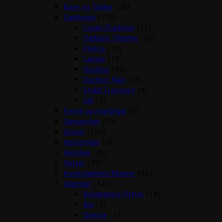
Boxe og Tasker
(28)
Dækkener
(116)
Cooler/Funktion
(11)
Dækken Tilbehør
(21)
Fleece
(12)
Lænde
(7)
Outdoor
(40)
Outdoor Rain
(15)
Stald/Transport
(4)
Uld
(3)
Fortøj og martingal
(9)
Gamascher
(73)
Grimer
(139)
Hestefoder
(3)
Hovpleje
(26)
Hutter
(49)
Insektdækken/Masker
(46)
Islænder
(141)
Beklædning Rytter
(14)
Bid
(7)
Diverse
(13)