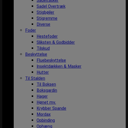
Sadeltasker
Sadel Overtræk
Stigbøjler
Stigremme
Diverse
Foder
Hestefoder
Sliksten & Godbidder
Tilskud
Beskyttelse
Fluebeskyttelse
Insektdækken & Masker
Hutter
Til Stalden
Til Boksen
Boksgardin
Hager
Hønet mv.
Krybber Spande
Mordax
Opbinding
Ophæng