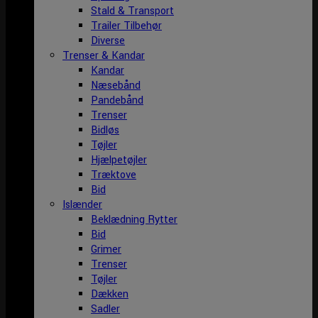
Stald & Transport
Trailer Tilbehør
Diverse
Trenser & Kandar
Kandar
Næsebånd
Pandebånd
Trenser
Bidløs
Tøjler
Hjælpetøjler
Træktove
Bid
Islænder
Beklædning Rytter
Bid
Grimer
Trenser
Tøjler
Dækken
Sadler