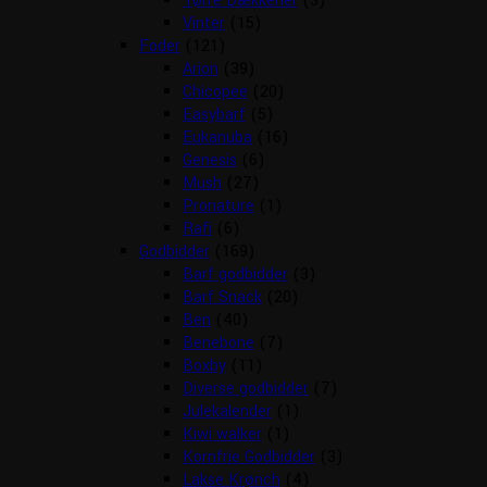
Tørre Dækkener
(3)
Vinter
(15)
Foder
(121)
Arion
(39)
Chicopee
(20)
Easybarf
(5)
Eukanuba
(16)
Genesis
(6)
Mush
(27)
Pronature
(1)
Rafi
(6)
Godbidder
(169)
Barf godbidder
(3)
Barf Snack
(20)
Ben
(40)
Benebone
(7)
Boxby
(11)
Diverse godbidder
(7)
Julekalender
(1)
Kiwi walker
(1)
Kornfrie Godbidder
(3)
Lakse Krønch
(4)