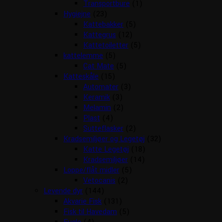
Transportbure
(1)
Hygiejne
(23)
Kattebakker
(5)
Kattegrus
(12)
Kattetoiletter
(5)
kattelemme
(5)
Cat Mate
(5)
Katteskåle
(15)
Automater
(3)
Keramik
(3)
Melamin
(2)
Plast
(4)
Sutteflasker
(2)
Kradsemiljøer og Legetøj
(32)
Katte Legetøj
(18)
Kradsemiljøer
(14)
Loppe/flåt midler
(5)
Vetocanis
(2)
Levende dyr
(144)
Akvarie Fisk
(131)
Fisk til Havedam
(5)