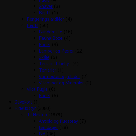
Fugle
(4)
Gnaver
(3)
Reptil
(1)
Rengørings artikler
(4)
Reptil
(66)
Bunddække
(15)
Fauna Boxe
(4)
Foder
(9)
Lamper og Pærer
(22)
Skåle
(5)
Terrarie tilbehør
(6)
Terrarier
(1)
Varmesten og plader
(2)
Vitaminer og Mineraler
(2)
Vildt Fugle
(6)
Foder
(6)
Gavekort
(1)
Rideudstyr
(3080)
Til Hesten
(1879)
Antibid og fluespray
(7)
Bandager
(28)
Bid
(86)