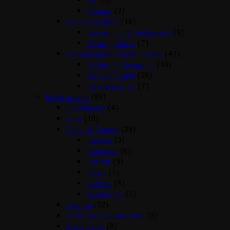
Lim
(3)
Silicone
(2)
Vandbehandling
(16)
Klargøring og Vedligehold
(9)
Plantegødning
(7)
Varmelegemer og div. Teknik
(47)
Artikler til Rengøring
(10)
Diverse Teknik
(28)
Varmelegemer
(7)
Fugle artikler
(89)
Bunddække
(4)
Bure
(10)
Foder & Snacks
(29)
Kanarie
(3)
Papegøje
(6)
Parakit
(9)
Trope
(1)
Undulat
(9)
Æggefoder
(1)
Legetøj
(22)
Reder og redemateriale
(3)
Sidde pinde
(8)