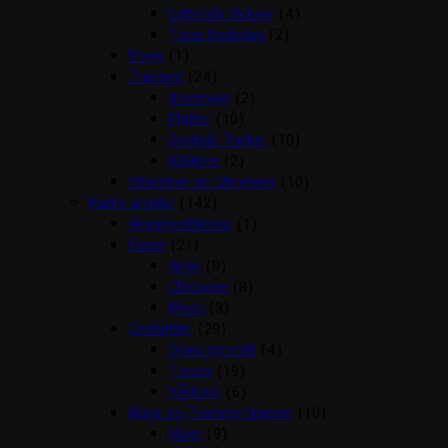
Løbetids Bukser
(4)
Tisse Underlag
(2)
Pools
(1)
Træning
(24)
dummyer
(2)
Fløjter
(10)
Godbids Tasker
(10)
Klikkere
(2)
Vitaminer og Mineraler
(10)
Katte artikler
(142)
Angstproblemer
(1)
Foder
(21)
Arion
(9)
Chicopee
(8)
Mush
(3)
Godbidder
(29)
Græs og malt
(4)
Treats
(19)
Vådkost
(6)
Huler og Transportkasser
(10)
Huler
(9)