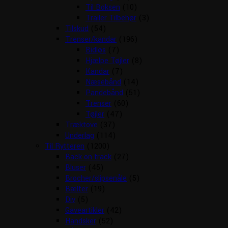
Til Boksen
(10)
Trailer Tilbehør
(3)
Tilskud
(54)
Trenser/kandar
(196)
Bidløs
(7)
Hjælpe Tøjler
(8)
Kandar
(7)
Næsebånd
(14)
Pandebånd
(51)
Trenser
(60)
Tøjler
(47)
Træktove
(37)
Underlag
(114)
Til Rytteren
(1200)
Back on track
(27)
Bluser
(45)
Brocher/slipsenåle
(5)
Bælter
(19)
Div
(5)
Gaveartikler
(42)
Handsker
(52)