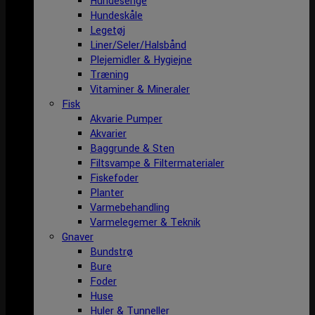
Hundesenge
Hundeskåle
Legetøj
Liner/Seler/Halsbånd
Plejemidler & Hygiejne
Træning
Vitaminer & Mineraler
Fisk
Akvarie Pumper
Akvarier
Baggrunde & Sten
Filtsvampe & Filtermaterialer
Fiskefoder
Planter
Varmebehandling
Varmelegemer & Teknik
Gnaver
Bundstrø
Bure
Foder
Huse
Huler & Tunneller