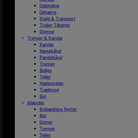
Opbinding
Ophæng
Stald & Transport
Trailer Tilbehør
Diverse
Trenser & Kandar
Kandar
Næsebånd
Pandebånd
Trenser
Bidløs
Tøjler
Hjælpetøjler
Træktove
Bid
Islænder
Beklædning Rytter
Bid
Grimer
Trenser
Tøjler