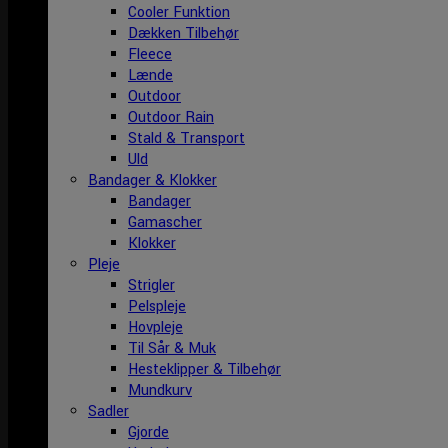
Cooler Funktion
Dækken Tilbehør
Fleece
Lænde
Outdoor
Outdoor Rain
Stald & Transport
Uld
Bandager & Klokker
Bandager
Gamascher
Klokker
Pleje
Strigler
Pelspleje
Hovpleje
Til Sår & Muk
Hesteklipper & Tilbehør
Mundkurv
Sadler
Gjorde