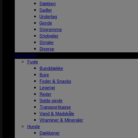
Dækken
Sadler
Underlag
Gjorde
Stigremme
Stigbøjler
Strigler
Diverse
Dyrecenter
Fugle
Bunddække
Bure
Foder & Snacks
Legetøj
Reder
Sidde pinde
Transportkasse
Vand & Madskåle
Vitaminer & Mineraler
Hunde
Dækkener