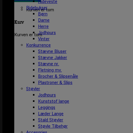
Rideveste
Ridebukser
Kurven er tom
Børn
Dame
Kurv
Herre
Jodhpurs
Kurven er tom
Vinter
Konkurrence
Stævne Bluser
Stævne Jakker
Stævne nr.
Fletning mv.
Brocher & Slipsenåle
Plastroner & Slips
Støvler
Jodhpurs
Kunststof lange
Leggings
Læder Lange
Stald Støvler
Støvle Tilbehør
Accesories