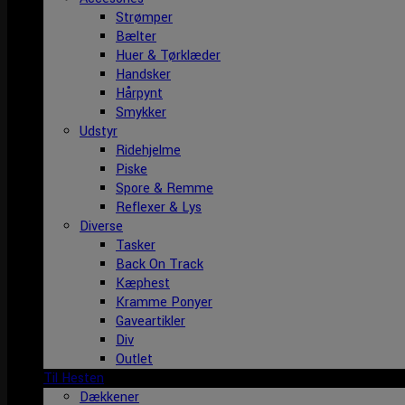
Strømper
Bælter
Huer & Tørklæder
Handsker
Hårpynt
Smykker
Udstyr
Ridehjelme
Piske
Spore & Remme
Reflexer & Lys
Diverse
Tasker
Back On Track
Kæphest
Kramme Ponyer
Gaveartikler
Div
Outlet
Til Hesten
Dækkener