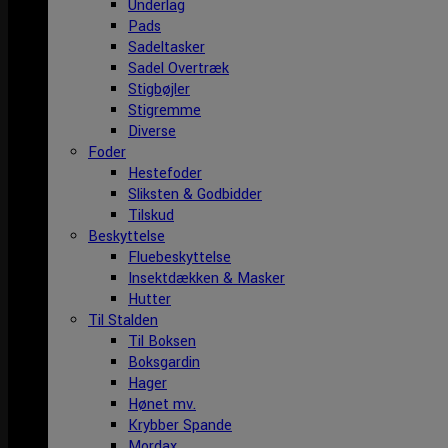
Underlag
Pads
Sadeltasker
Sadel Overtræk
Stigbøjler
Stigremme
Diverse
Foder
Hestefoder
Sliksten & Godbidder
Tilskud
Beskyttelse
Fluebeskyttelse
Insektdækken & Masker
Hutter
Til Stalden
Til Boksen
Boksgardin
Hager
Hønet mv.
Krybber Spande
Mordax