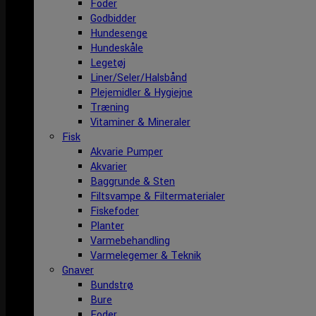
Foder
Godbidder
Hundesenge
Hundeskåle
Legetøj
Liner/Seler/Halsbånd
Plejemidler & Hygiejne
Træning
Vitaminer & Mineraler
Fisk
Akvarie Pumper
Akvarier
Baggrunde & Sten
Filtsvampe & Filtermaterialer
Fiskefoder
Planter
Varmebehandling
Varmelegemer & Teknik
Gnaver
Bundstrø
Bure
Foder