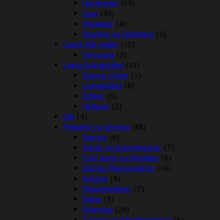
Hundeseler
(53)
Liner
(93)
Showliner
(4)
Sporliner og Opbinding
(3)
Loppe/flåt midler
(12)
Vetocanis
(3)
Lygter/lyshalsbånd
(13)
Diverse Lygter
(1)
Lyshalsbånd
(5)
Orbiloc
(5)
Reflexer
(2)
Olie
(4)
Pelspleje og trimning
(88)
Børster
(6)
Carder og Gummibørster
(7)
Coat Kings og Shedders
(5)
Diverse Plejeprodukter
(10)
Kamme
(9)
Klippemaskiner
(7)
Sakse
(9)
Shampoo
(29)