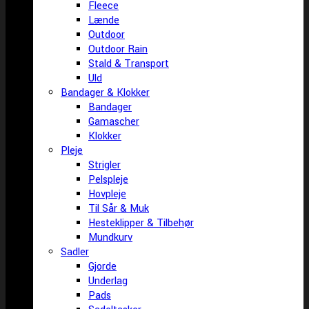
Fleece
Lænde
Outdoor
Outdoor Rain
Stald & Transport
Uld
Bandager & Klokker
Bandager
Gamascher
Klokker
Pleje
Strigler
Pelspleje
Hovpleje
Til Sår & Muk
Hesteklipper & Tilbehør
Mundkurv
Sadler
Gjorde
Underlag
Pads