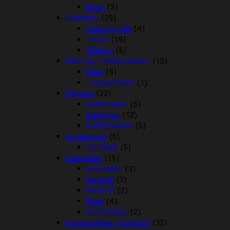
Mush
(3)
Godbidder
(29)
Græs og malt
(4)
Treats
(19)
Vådkost
(6)
Huler og Transportkasser
(10)
Huler
(9)
Transportbure
(1)
Hygiejne
(23)
Kattebakker
(5)
Kattegrus
(12)
Kattetoiletter
(5)
kattelemme
(5)
Cat Mate
(5)
Katteskåle
(15)
Automater
(3)
Keramik
(3)
Melamin
(2)
Plast
(4)
Sutteflasker
(2)
Kradsemiljøer og Legetøj
(32)