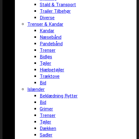
Stald & Transport
Trailer Tilbehør
Diverse
Trenser & Kandar
Kandar
Næsebånd
Pandebånd
Trenser
Bidløs
Tøjler
Hjælpetøjler
Træktove
Bid
Islænder
Beklædning Rytter
Bid
Grimer
Trenser
Tøjler
Dækken
Sadler