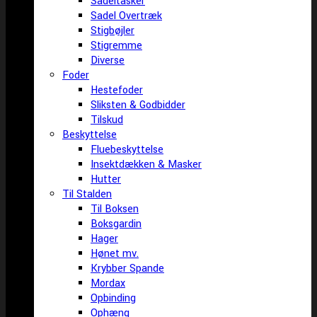
Sadeltasker
Sadel Overtræk
Stigbøjler
Stigremme
Diverse
Foder
Hestefoder
Sliksten & Godbidder
Tilskud
Beskyttelse
Fluebeskyttelse
Insektdækken & Masker
Hutter
Til Stalden
Til Boksen
Boksgardin
Hager
Hønet mv.
Krybber Spande
Mordax
Opbinding
Ophæng