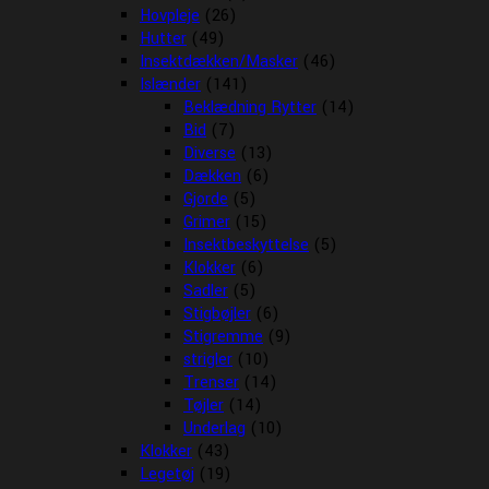
Hovpleje
(26)
Hutter
(49)
Insektdækken/Masker
(46)
Islænder
(141)
Beklædning Rytter
(14)
Bid
(7)
Diverse
(13)
Dækken
(6)
Gjorde
(5)
Grimer
(15)
Insektbeskyttelse
(5)
Klokker
(6)
Sadler
(5)
Stigbøjler
(6)
Stigremme
(9)
strigler
(10)
Trenser
(14)
Tøjler
(14)
Underlag
(10)
Klokker
(43)
Legetøj
(19)