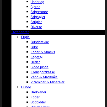
Underlag
Gjorde
Stigremme
Stigbøjler
Strigler
Diverse
Dyrecenter
Fugle
Bunddække
Bure
Foder & Snacks
Legetøj
Reder
Sidde pinde
Transportkasse
Vand & Madskåle
Vitaminer & Mineraler
Hunde
Dækkener
Foder
Godbidder