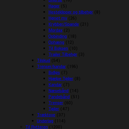
Diverse
(10)
Hager
(5)
Hesteklipper og tilbehør
(8)
Hønet mv
(26)
Krybber/Spande
(21)
Mordax
(2)
Opbinding
(18)
Ophæng
(12)
Til Boksen
(10)
Trailer Tilbehør
(3)
Tilskud
(54)
Trenser/kandar
(196)
Bidløs
(7)
Hjælpe Tøjler
(8)
Kandar
(7)
Næsebånd
(14)
Pandebånd
(51)
Trenser
(60)
Tøjler
(47)
Træktove
(37)
Underlag
(114)
Til Rytteren
(1200)