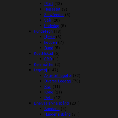
Plast
(13)
Rejsesæt
(9)
Slowfeeder
(8)
Stål
(20)
Underlag
(5)
Hundetegn
(18)
Hjerte
(6)
kødben
(7)
Rund
(5)
Kosttilskud
(5)
CBD
(1)
Kølemåtter
(2)
Legetøj
(147)
Aktivitet legetøj
(32)
Diverse Legetøj
(70)
Kiwi
(11)
Kong
(21)
Petit
(12)
Liner/seler/halsbånd
(231)
Bandana
(4)
Hundehalsbånd
(71)