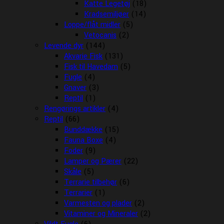
Katte Legetøj
(18)
Kradsemiljøer
(14)
Loppe/flåt midler
(5)
Vetocanis
(2)
Levende dyr
(144)
Akvarie Fisk
(131)
Fisk til Havedam
(5)
Fugle
(4)
Gnaver
(3)
Reptil
(1)
Rengørings artikler
(4)
Reptil
(66)
Bunddække
(15)
Fauna Boxe
(4)
Foder
(9)
Lamper og Pærer
(22)
Skåle
(5)
Terrarie tilbehør
(6)
Terrarier
(1)
Varmesten og plader
(2)
Vitaminer og Mineraler
(2)