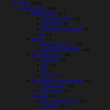
Dyrecenter
(2122)
Akvarie artikler
(352)
Akvarie Pumper
(27)
Indvendige Pumper
(12)
Luft pumper
(9)
Udvendige Spand Pumper
(5)
UV
(1)
Akvarier
(63)
Akvariesæt 10-260 L
(19)
Biorb Akvarier & Tilbehør
(44)
Baggrunde og Sten
(36)
Baggrunde
(15)
Grus
(19)
Soil
(1)
Substrate
(1)
Filtersvampe og Filtermaterialer
(43)
Filtermaterialer
(14)
Filtersvampe
(27)
Fiskefoder
(47)
Diverse Fiskefoder mm
(37)
Frostfoder
(9)