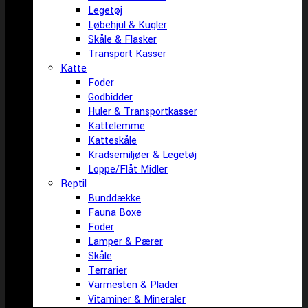
Legetøj
Løbehjul & Kugler
Skåle & Flasker
Transport Kasser
Katte
Foder
Godbidder
Huler & Transportkasser
Kattelemme
Katteskåle
Kradsemiljøer & Legetøj
Loppe/Flåt Midler
Reptil
Bunddække
Fauna Boxe
Foder
Lamper & Pærer
Skåle
Terrarier
Varmesten & Plader
Vitaminer & Mineraler