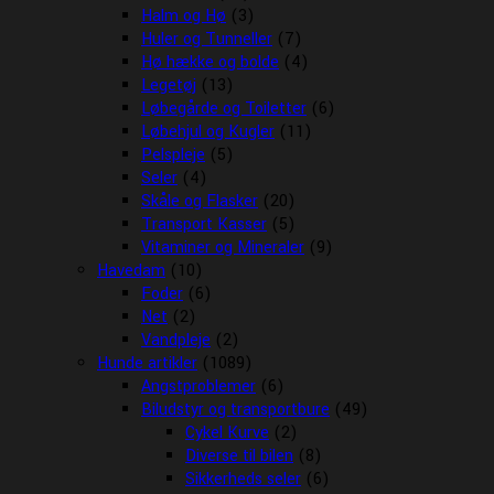
Halm og Hø
(3)
Huler og Tunneller
(7)
Hø hække og bolde
(4)
Legetøj
(13)
Løbegårde og Toiletter
(6)
Løbehjul og Kugler
(11)
Pelspleje
(5)
Seler
(4)
Skåle og Flasker
(20)
Transport Kasser
(5)
Vitaminer og Mineraler
(9)
Havedam
(10)
Foder
(6)
Net
(2)
Vandpleje
(2)
Hunde artikler
(1089)
Angstproblemer
(6)
Biludstyr og transportbure
(49)
Cykel Kurve
(2)
Diverse til bilen
(8)
Sikkerheds seler
(6)