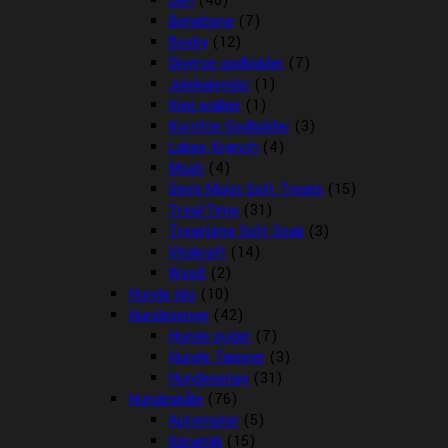
Ben
(40)
Benebone
(7)
Boxby
(12)
Diverse godbidder
(7)
Julekalender
(1)
Kiwi walker
(1)
Kornfrie Godbidder
(3)
Lakse Krønch
(4)
Mush
(4)
Semi Moist Soft Treats
(15)
TreatTime
(31)
Treattime Soft Snak
(3)
Vitakraft
(14)
Woolf
(2)
Hunde sko
(10)
Hundesenge
(42)
Hunde puder
(7)
Hunde Tæpper
(3)
Hundesenge
(31)
Hundeskåle
(76)
Automater
(5)
Keramik
(15)