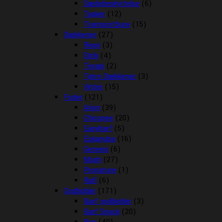
Sædebeskyttelse
(6)
Tasker
(12)
Transportbure
(15)
Dækkener
(27)
Regn
(3)
Strik
(4)
Terapi
(2)
Tørre Dækkener
(3)
Vinter
(15)
Foder
(121)
Arion
(39)
Chicopee
(20)
Easybarf
(5)
Eukanuba
(16)
Genesis
(6)
Mush
(27)
Pronature
(1)
Rafi
(6)
Godbidder
(171)
Barf godbidder
(3)
Barf Snack
(20)