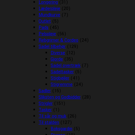
Longering
(31)
Læderpleje
(20)
Mundkurve
(7)
Outlet
(5)
Pads
(45)
Pelspleje
(56)
Rebgrimer & Cordeo
(24)
Sadel tilbehør
(129)
Diverse
(12)
Gjorde
(35)
Sadel overtræk
(7)
Sadeltasker
(5)
Stigbøjler
(41)
Stigremme
(24)
Sadler
(15)
Sliksten og Godbidder
(28)
Strigler
(151)
Tasker
(1)
Til sår og muk
(26)
Til stalden
(127)
Boksgardin
(5)