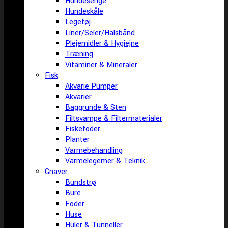
Hundesenge
Hundeskåle
Legetøj
Liner/Seler/Halsbånd
Plejemidler & Hygiejne
Træning
Vitaminer & Mineraler
Fisk
Akvarie Pumper
Akvarier
Baggrunde & Sten
Filtsvampe & Filtermaterialer
Fiskefoder
Planter
Varmebehandling
Varmelegemer & Teknik
Gnaver
Bundstrø
Bure
Foder
Huse
Huler & Tunneller