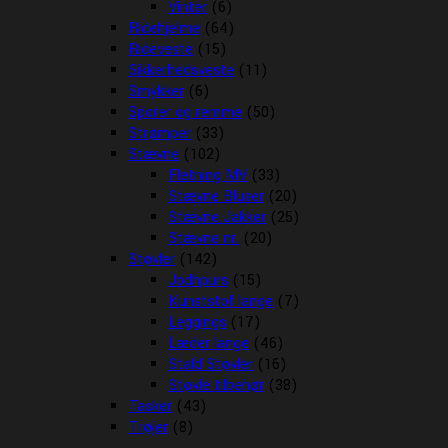
Vinter
(6)
Ridehjelme
(64)
Rideveste
(15)
Sikkerhedsveste
(11)
Smykker
(6)
Sporer og remme
(50)
Strømper
(33)
Stævne
(102)
Fletning MV
(33)
Stævne Bluser
(20)
Stævne Jakker
(25)
Stævne nr.
(20)
Støvler
(142)
Jodhpurs
(15)
Kunststof lange
(7)
Leggings
(17)
Læder lange
(46)
Stald Støvler
(16)
Støvle tilbehør
(38)
Tasker
(43)
Trøjer
(8)