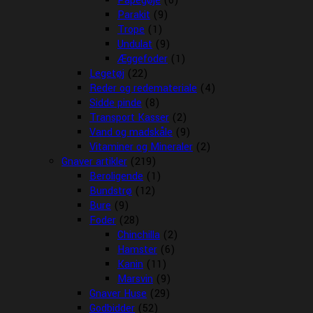
Papegøje
(6)
Parakit
(9)
Trope
(1)
Undulat
(9)
Æggefoder
(1)
Legetøj
(22)
Reder og redemateriale
(4)
Sidde pinde
(8)
Transport Kasser
(2)
Vand og madskåle
(9)
Vitaminer og Mineraler
(2)
Gnaver artikler
(219)
Beroligende
(1)
Bundstrø
(12)
Bure
(9)
Foder
(28)
Chinchilla
(2)
Hamster
(6)
Kanin
(11)
Marsvin
(9)
Gnaver Huse
(29)
Godbidder
(52)