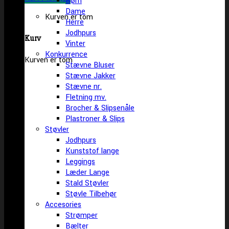
Børn
Dame
Kurven er tom
Herre
Jodhpurs
Kurv
Vinter
Konkurrence
Kurven er tom
Stævne Bluser
Stævne Jakker
Stævne nr.
Fletning mv.
Brocher & Slipsenåle
Plastroner & Slips
Støvler
Jodhpurs
Kunststof lange
Leggings
Læder Lange
Stald Støvler
Støvle Tilbehør
Accesories
Strømper
Bælter