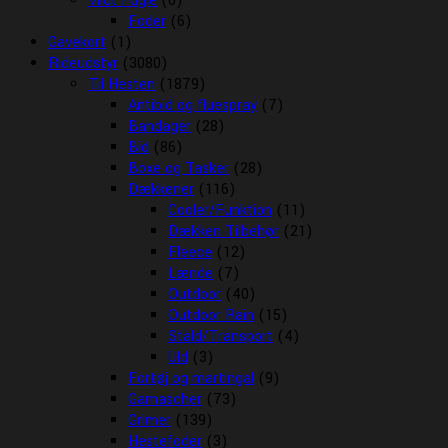
Vildt Fugle
(6)
Foder
(6)
Gavekort
(1)
Rideudstyr
(3080)
Til Hesten
(1879)
Antibid og fluespray
(7)
Bandager
(28)
Bid
(86)
Boxe og Tasker
(28)
Dækkener
(116)
Cooler/Funktion
(11)
Dækken Tilbehør
(21)
Fleece
(12)
Lænde
(7)
Outdoor
(40)
Outdoor Rain
(15)
Stald/Transport
(4)
Uld
(3)
Fortøj og martingal
(9)
Gamascher
(73)
Grimer
(139)
Hestefoder
(3)