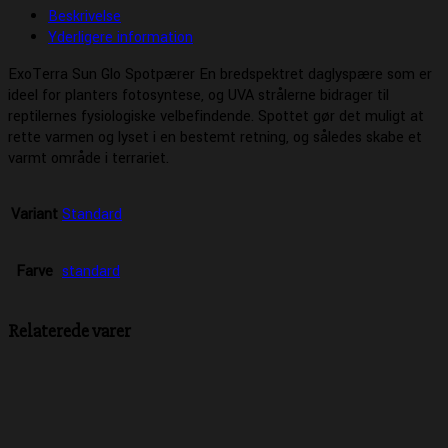
Beskrivelse
Yderligere information
ExoTerra Sun Glo Spotpærer En bredspektret daglyspære som er
ideel for planters fotosyntese, og UVA strålerne bidrager til
reptilernes fysiologiske velbefindende. Spottet gør det muligt at
rette varmen og lyset i en bestemt retning, og således skabe et
varmt område i terrariet.
Variant
Standard
Farve
standard
Relaterede varer