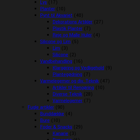
Lys
(17)
Planter
(10)
Pynt til Akvariet
(40)
Dekorations Artikler
(27)
Plastik Planter
(7)
Reje og Malle Huler
(4)
Silicone og Lim
(5)
Lim
(3)
Silicone
(2)
Vandbehandling
(16)
Klargøring og Vedligehold
(9)
Plantegødning
(7)
Varmelegemer og div. Teknik
(47)
Artikler til Rengøring
(10)
Diverse Teknik
(28)
Varmelegemer
(7)
Fugle artikler
(90)
Bunddække
(4)
Bure
(10)
Foder & Snacks
(29)
Kanarie
(3)