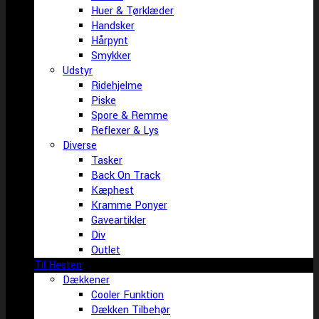
Huer & Tørklæder
Handsker
Hårpynt
Smykker
Udstyr
Ridehjelme
Piske
Spore & Remme
Reflexer & Lys
Diverse
Tasker
Back On Track
Kæphest
Kramme Ponyer
Gaveartikler
Div
Outlet
Til Hesten
Dækkener
Cooler Funktion
Dækken Tilbehør