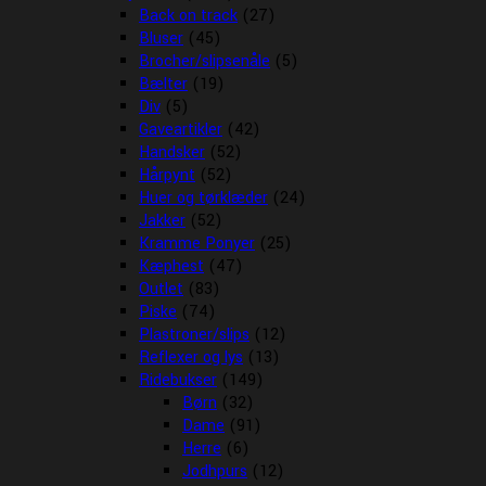
Back on track
(27)
Bluser
(45)
Brocher/slipsenåle
(5)
Bælter
(19)
Div
(5)
Gaveartikler
(42)
Handsker
(52)
Hårpynt
(52)
Huer og tørklæder
(24)
Jakker
(52)
Kramme Ponyer
(25)
Kæphest
(47)
Outlet
(83)
Piske
(74)
Plastroner/slips
(12)
Reflexer og lys
(13)
Ridebukser
(149)
Børn
(32)
Dame
(91)
Herre
(6)
Jodhpurs
(12)