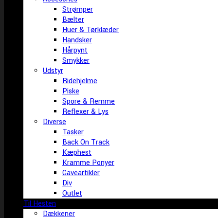
Strømper
Bælter
Huer & Tørklæder
Handsker
Hårpynt
Smykker
Udstyr
Ridehjelme
Piske
Spore & Remme
Reflexer & Lys
Diverse
Tasker
Back On Track
Kæphest
Kramme Ponyer
Gaveartikler
Div
Outlet
Til Hesten
Dækkener