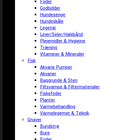
Foder
Godbidder
Hundesenge
Hundeskåle
Legetøj
Liner/Seler/Halsbånd
Plejemidler & Hygiejne
Træning
Vitaminer & Mineraler
Fisk
Akvarie Pumper
Akvarier
Baggrunde & Sten
Filtsvampe & Filtermaterialer
Fiskefoder
Planter
Varmebehandling
Varmelegemer & Teknik
Gnaver
Bundstrø
Bure
Foder