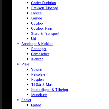
Cooler Funktion
Dækken Tilbehør
Fleece
Lænde
Outdoor
Outdoor Rain
Stald & Transport
Uld
Bandager & Klokker
Bandager
Gamascher
Klokker
Pleje
Strigler
Pelspleje
Hovpleje
Til Sår & Muk
Hesteklipper & Tilbehør
Mundkurv
Sadler
Gjorde