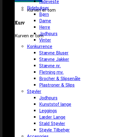
Rideveste
Ridebukser
Kurven er tom
Børn
Dame
Kurv
Herre
Jodhpurs
Kurven er tom
Vinter
Konkurrence
Stævne Bluser
Stævne Jakker
Stævne nr.
Fletning mv.
Brocher & Slipsenåle
Plastroner & Slips
Støvler
Jodhpurs
Kunststof lange
Leggings
Læder Lange
Stald Støvler
Støvle Tilbehør
Accesories