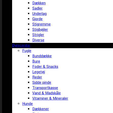
Dækken
Sadler
Underlag
Gjorde
Stigremme
Stigbøjler
Strigler
Diverse
Dyrecenter
Fugle
Bunddække
Bure
Foder & Snacks
Legetøj
Reder
Sidde pinde
Transportkasse
Vand & Madskåle
Vitaminer & Mineraler
Hunde
Dækkener