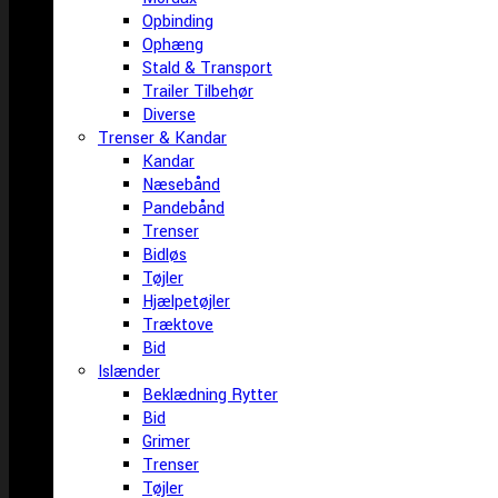
Opbinding
Ophæng
Stald & Transport
Trailer Tilbehør
Diverse
Trenser & Kandar
Kandar
Næsebånd
Pandebånd
Trenser
Bidløs
Tøjler
Hjælpetøjler
Træktove
Bid
Islænder
Beklædning Rytter
Bid
Grimer
Trenser
Tøjler