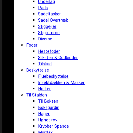
Underlag
Pads
Sadeltasker
Sadel Overtræk
Stigbøjler
Stigremme
Diverse
Foder
Hestefoder
Sliksten & Godbidder
Tilskud
Beskyttelse
Fluebeskyttelse
Insektdækken & Masker
Hutter
Til Stalden
Til Boksen
Boksgardin
Hager
Hønet mv.
Krybber Spande
Mordax