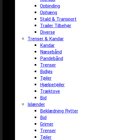
Opbinding
Ophæng
Stald & Transport
Trailer Tilbehør
Diverse
Trenser & Kandar
Kandar
Næsebånd
Pandebånd
Trenser
Bidløs
Tøjler
Hjælpetøjler
Træktove
Bid
Islænder
Beklædning Rytter
Bid
Grimer
Trenser
Tøjler