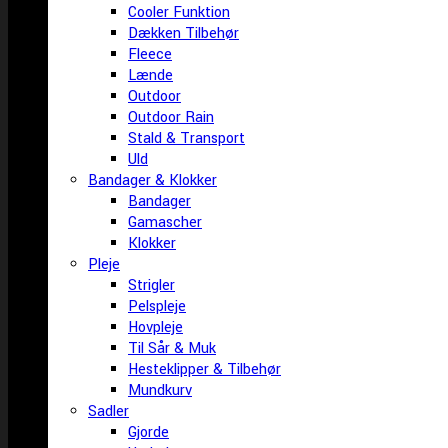
Cooler Funktion
Dækken Tilbehør
Fleece
Lænde
Outdoor
Outdoor Rain
Stald & Transport
Uld
Bandager & Klokker
Bandager
Gamascher
Klokker
Pleje
Strigler
Pelspleje
Hovpleje
Til Sår & Muk
Hesteklipper & Tilbehør
Mundkurv
Sadler
Gjorde