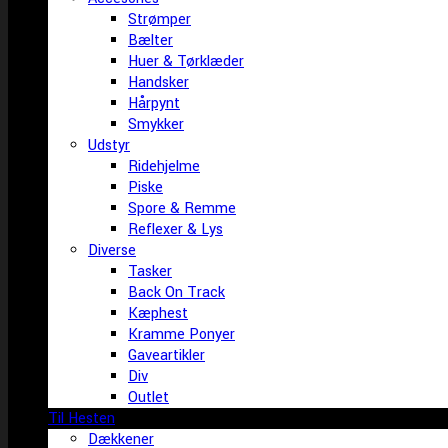
Strømper
Bælter
Huer & Tørklæder
Handsker
Hårpynt
Smykker
Udstyr
Ridehjelme
Piske
Spore & Remme
Reflexer & Lys
Diverse
Tasker
Back On Track
Kæphest
Kramme Ponyer
Gaveartikler
Div
Outlet
Til Hesten
Dækkener