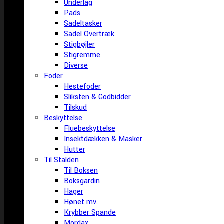
Underlag
Pads
Sadeltasker
Sadel Overtræk
Stigbøjler
Stigremme
Diverse
Foder
Hestefoder
Sliksten & Godbidder
Tilskud
Beskyttelse
Fluebeskyttelse
Insektdækken & Masker
Hutter
Til Stalden
Til Boksen
Boksgardin
Hager
Hønet mv.
Krybber Spande
Mordax