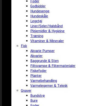
Foder
Godbidder
Hundesenge
Hundeskåle
Legetøj
Liner/Seler/Halsbånd
Plejemidler & Hygiejne
Træning
Vitaminer & Mineraler
Fisk
Akvarie Pumper
Akvarier
Baggrunde & Sten
Filtsvampe & Filtermaterialer
Fiskefoder
Planter
Varmebehandling
Varmelegemer & Teknik
Gnaver
Bundstrø
Bure
Foder