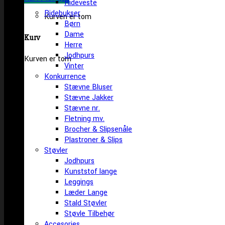
Rideveste
Ridebukser
Kurven er tom
Børn
Dame
Kurv
Herre
Jodhpurs
Kurven er tom
Vinter
Konkurrence
Stævne Bluser
Stævne Jakker
Stævne nr.
Fletning mv.
Brocher & Slipsenåle
Plastroner & Slips
Støvler
Jodhpurs
Kunststof lange
Leggings
Læder Lange
Stald Støvler
Støvle Tilbehør
Accesories