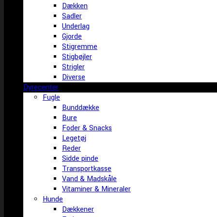
Dækken
Sadler
Underlag
Gjorde
Stigremme
Stigbøjler
Strigler
Diverse
Dyrecenter
Fugle
Bunddække
Bure
Foder & Snacks
Legetøj
Reder
Sidde pinde
Transportkasse
Vand & Madskåle
Vitaminer & Mineraler
Hunde
Dækkener