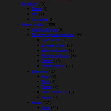
Havedam
(10)
Foder
(6)
Net
(2)
Vandpleje
(2)
Hunde artikler
(1089)
Angstproblemer
(6)
Biludstyr og transportbure
(49)
Cykel Kurve
(2)
Diverse til bilen
(8)
Sikkerheds seler
(6)
Sædebeskyttelse
(6)
Tasker
(12)
Transportbure
(15)
Dækkener
(27)
Regn
(3)
Strik
(4)
Terapi
(2)
Tørre Dækkener
(3)
Vinter
(15)
Foder
(121)
Arion
(39)