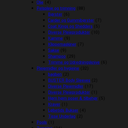
Olie
(4)
Pelspleje og trimning
(88)
Børster
(6)
Carder og Gummibørster
(7)
Coat Kings og Shedders
(5)
Diverse Plejeprodukter
(10)
Kamme
(9)
Klippemaskiner
(7)
Sakse
(9)
Shampoo
(29)
Trimme og Udredningsknive
(6)
Plejemidler og hygiejne
(32)
bagben
(2)
BUSTER Body Sleeves
(2)
Diverse Plejemidler
(17)
Diverse Plejeprodukter
(1)
Høm høm poser & tilbehør
(5)
Kraver
(1)
Løbetids Bukser
(4)
Tisse Underlag
(2)
Pools
(1)