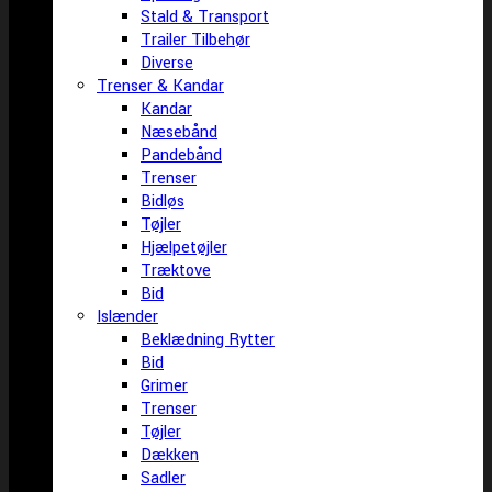
Stald & Transport
Trailer Tilbehør
Diverse
Trenser & Kandar
Kandar
Næsebånd
Pandebånd
Trenser
Bidløs
Tøjler
Hjælpetøjler
Træktove
Bid
Islænder
Beklædning Rytter
Bid
Grimer
Trenser
Tøjler
Dækken
Sadler