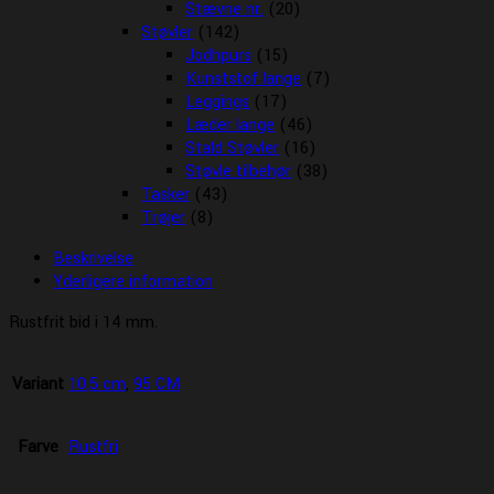
Stævne nr.
(20)
Støvler
(142)
Jodhpurs
(15)
Kunststof lange
(7)
Leggings
(17)
Læder lange
(46)
Stald Støvler
(16)
Støvle tilbehør
(38)
Tasker
(43)
Trøjer
(8)
Beskrivelse
Yderligere information
Rustfrit bid i 14 mm.
Variant
10,5 cm
,
95 CM
Farve
Rustfri