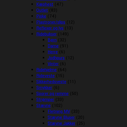
Kæphest
(47)
Outlet
(83)
Piske
(74)
Plastroner/slips
(12)
Reflexer og lys
(13)
Ridebukser
(149)
Børn
(32)
Dame
(91)
Herre
(6)
Jodhpurs
(12)
Vinter
(6)
Ridehjelme
(64)
Rideveste
(15)
Sikkerhedsveste
(11)
Smykker
(6)
Sporer og remme
(50)
Strømper
(33)
Stævne
(102)
Fletning MV
(33)
Stævne Bluser
(20)
Stævne Jakker
(25)