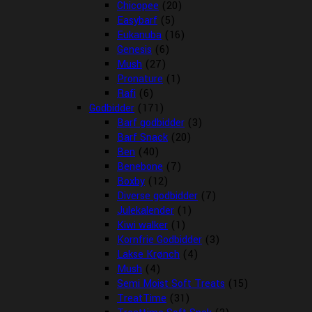
Chicopee
(20)
Easybarf
(5)
Eukanuba
(16)
Genesis
(6)
Mush
(27)
Pronature
(1)
Rafi
(6)
Godbidder
(171)
Barf godbidder
(3)
Barf Snack
(20)
Ben
(40)
Benebone
(7)
Boxby
(12)
Diverse godbidder
(7)
Julekalender
(1)
Kiwi walker
(1)
Kornfrie Godbidder
(3)
Lakse Krønch
(4)
Mush
(4)
Semi Moist Soft Treats
(15)
TreatTime
(31)