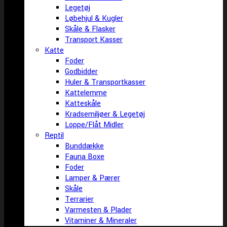
Legetøj
Løbehjul & Kugler
Skåle & Flasker
Transport Kasser
Katte
Foder
Godbidder
Huler & Transportkasser
Kattelemme
Katteskåle
Kradsemiljøer & Legetøj
Loppe/Flåt Midler
Reptil
Bunddække
Fauna Boxe
Foder
Lamper & Pærer
Skåle
Terrarier
Varmesten & Plader
Vitaminer & Mineraler