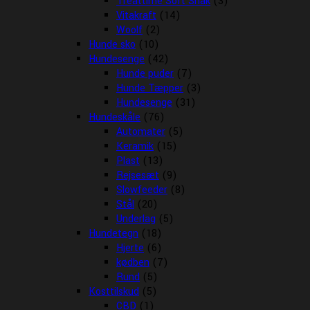
Treattime Soft Snak
(3)
Vitakraft
(14)
Woolf
(2)
Hunde sko
(10)
Hundesenge
(42)
Hunde puder
(7)
Hunde Tæpper
(3)
Hundesenge
(31)
Hundeskåle
(76)
Automater
(5)
Keramik
(15)
Plast
(13)
Rejsesæt
(9)
Slowfeeder
(8)
Stål
(20)
Underlag
(5)
Hundetegn
(18)
Hjerte
(6)
kødben
(7)
Rund
(5)
Kosttilskud
(5)
CBD
(1)