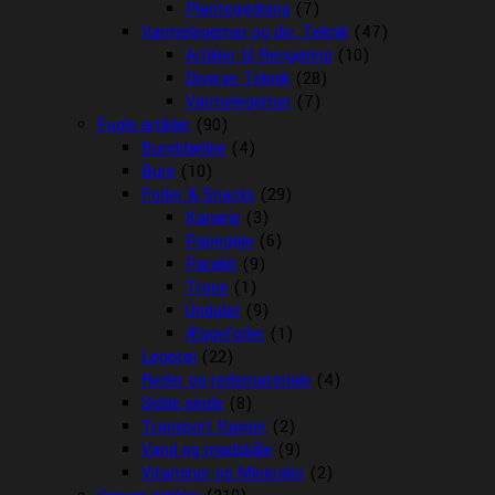
Plantegødning
(7)
Varmelegemer og div. Teknik
(47)
Artikler til Rengøring
(10)
Diverse Teknik
(28)
Varmelegemer
(7)
Fugle artikler
(90)
Bunddække
(4)
Bure
(10)
Foder & Snacks
(29)
Kanarie
(3)
Papegøje
(6)
Parakit
(9)
Trope
(1)
Undulat
(9)
Æggefoder
(1)
Legetøj
(22)
Reder og redemateriale
(4)
Sidde pinde
(8)
Transport Kasser
(2)
Vand og madskåle
(9)
Vitaminer og Mineraler
(2)