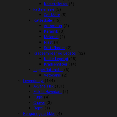
Kattetoiletter
(5)
kattelemme
(5)
Cat Mate
(5)
Katteskåle
(15)
Automater
(3)
Keramik
(3)
Melamin
(2)
Plast
(4)
Sutteflasker
(2)
Kradsemiljøer og Legetøj
(32)
Katte Legetøj
(18)
Kradsemiljøer
(14)
Loppe/flåt midler
(5)
Vetocanis
(2)
Levende dyr
(144)
Akvarie Fisk
(131)
Fisk til Havedam
(5)
Fugle
(4)
Gnaver
(3)
Reptil
(1)
Rengørings artikler
(4)