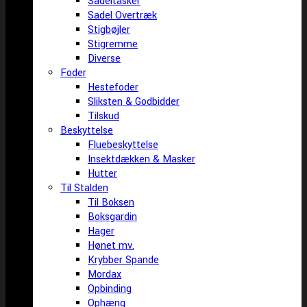
Sadeltasker
Sadel Overtræk
Stigbøjler
Stigremme
Diverse
Foder
Hestefoder
Sliksten & Godbidder
Tilskud
Beskyttelse
Fluebeskyttelse
Insektdækken & Masker
Hutter
Til Stalden
Til Boksen
Boksgardin
Hager
Hønet mv.
Krybber Spande
Mordax
Opbinding
Ophæng