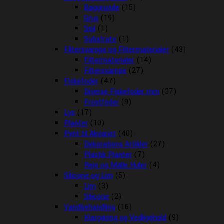
Baggrunde
(15)
Grus
(19)
Soil
(1)
Substrate
(1)
Filtersvampe og Filtermaterialer
(43)
Filtermaterialer
(14)
Filtersvampe
(27)
Fiskefoder
(47)
Diverse Fiskefoder mm
(37)
Frostfoder
(9)
Lys
(17)
Planter
(10)
Pynt til Akvariet
(40)
Dekorations Artikler
(27)
Plastik Planter
(7)
Reje og Malle Huler
(4)
Silicone og Lim
(5)
Lim
(3)
Silicone
(2)
Vandbehandling
(16)
Klargøring og Vedligehold
(9)