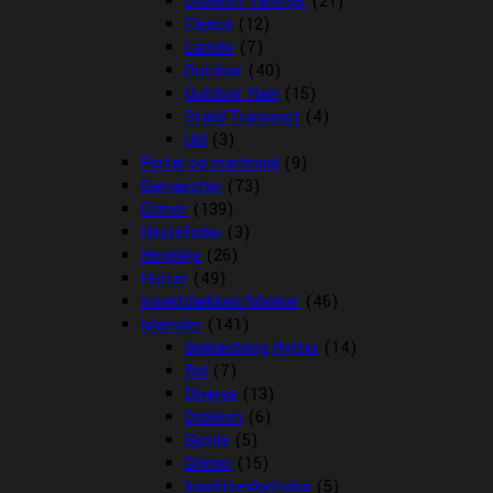
Dækken Tilbehør
(21)
Fleece
(12)
Lænde
(7)
Outdoor
(40)
Outdoor Rain
(15)
Stald/Transport
(4)
Uld
(3)
Fortøj og martingal
(9)
Gamascher
(73)
Grimer
(139)
Hestefoder
(3)
Hovpleje
(26)
Hutter
(49)
Insektdækken/Masker
(46)
Islænder
(141)
Beklædning Rytter
(14)
Bid
(7)
Diverse
(13)
Dækken
(6)
Gjorde
(5)
Grimer
(15)
Insektbeskyttelse
(5)