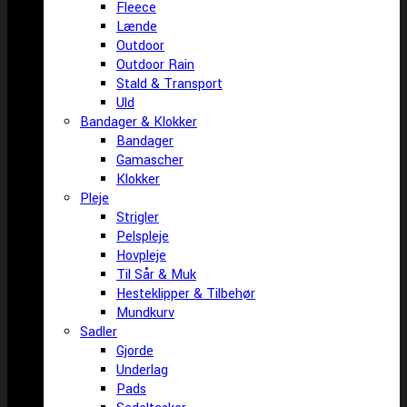
Fleece
Lænde
Outdoor
Outdoor Rain
Stald & Transport
Uld
Bandager & Klokker
Bandager
Gamascher
Klokker
Pleje
Strigler
Pelspleje
Hovpleje
Til Sår & Muk
Hesteklipper & Tilbehør
Mundkurv
Sadler
Gjorde
Underlag
Pads