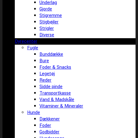
Underlag
Gjorde
Stigremme
Stigbøjler
Strigler
Diverse
Dyrecenter
Fugle
Bunddække
Bure
Foder & Snacks
Legetøj
Reder
Sidde pinde
Transportkasse
Vand & Madskåle
Vitaminer & Mineraler
Hunde
Dækkener
Foder
Godbidder