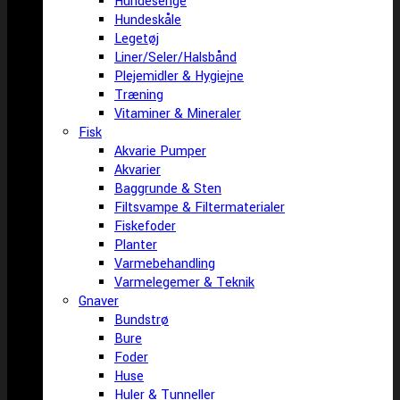
Hundesenge
Hundeskåle
Legetøj
Liner/Seler/Halsbånd
Plejemidler & Hygiejne
Træning
Vitaminer & Mineraler
Fisk
Akvarie Pumper
Akvarier
Baggrunde & Sten
Filtsvampe & Filtermaterialer
Fiskefoder
Planter
Varmebehandling
Varmelegemer & Teknik
Gnaver
Bundstrø
Bure
Foder
Huse
Huler & Tunneller