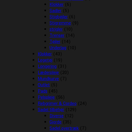
Klokker
(6)
Sadler
(5)
Stigbøjler
(6)
Stigremme
(9)
strigler
(10)
Trenser
(14)
Tøjler
(14)
Underlag
(10)
Klokker
(43)
Legetøj
(19)
Longering
(31)
Læderpleje
(20)
Mundkurve
(7)
Outlet
(5)
Pads
(45)
Pelspleje
(56)
Rebgrimer & Cordeo
(24)
Sadel tilbehør
(129)
Diverse
(12)
Gjorde
(35)
Sadel overtræk
(7)