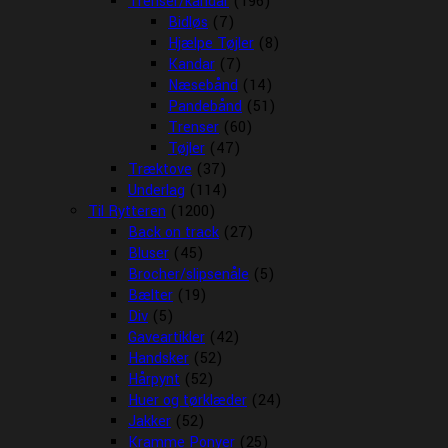
Trenser/kandar
(196)
Bidløs
(7)
Hjælpe Tøjler
(8)
Kandar
(7)
Næsebånd
(14)
Pandebånd
(51)
Trenser
(60)
Tøjler
(47)
Træktove
(37)
Underlag
(114)
Til Rytteren
(1200)
Back on track
(27)
Bluser
(45)
Brocher/slipsenåle
(5)
Bælter
(19)
Div
(5)
Gaveartikler
(42)
Handsker
(52)
Hårpynt
(52)
Huer og tørklæder
(24)
Jakker
(52)
Kramme Ponyer
(25)