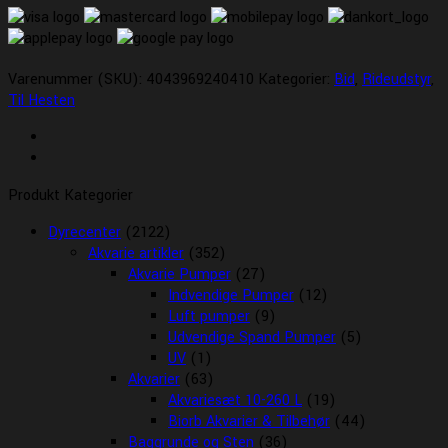
Varenummer (SKU):
4043969240410
Kategorier:
Bid
,
Rideudstyr
,
Til Hesten
Produkt Kategorier
Dyrecenter
(2122)
Akvarie artikler
(352)
Akvarie Pumper
(27)
Indvendige Pumper
(12)
Luft pumper
(9)
Udvendige Spand Pumper
(5)
UV
(1)
Akvarier
(63)
Akvariesæt 10-260 L
(19)
Biorb Akvarier & Tilbehør
(44)
Baggrunde og Sten
(36)