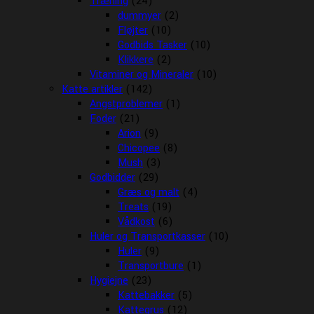
Træning
(24)
dummyer
(2)
Fløjter
(10)
Godbids Tasker
(10)
Klikkere
(2)
Vitaminer og Mineraler
(10)
Katte artikler
(142)
Angstproblemer
(1)
Foder
(21)
Arion
(9)
Chicopee
(8)
Mush
(3)
Godbidder
(29)
Græs og malt
(4)
Treats
(19)
Vådkost
(6)
Huler og Transportkasser
(10)
Huler
(9)
Transportbure
(1)
Hygiejne
(23)
Kattebakker
(5)
Kattegrus
(12)