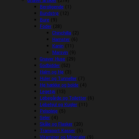
Gnaver artikler
(219)
Beroligende
(1)
Bundstrø
(12)
Bure
(9)
Foder
(28)
Chinchilla
(2)
Hamster
(6)
Kanin
(11)
Marsvin
(9)
Gnaver Huse
(29)
Godbidder
(52)
Halm og Hø
(3)
Huler og Tunneller
(7)
Hø hække og bolde
(4)
Legetøj
(13)
Løbegårde og Toiletter
(6)
Løbehjul og Kugler
(11)
Pelspleje
(5)
Seler
(4)
Skåle og Flasker
(20)
Transport Kasser
(5)
Vitaminer og Mineraler
(9)