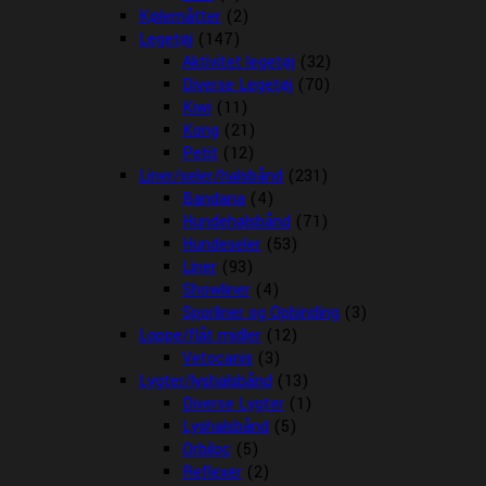
Kølemåtter
(2)
Legetøj
(147)
Aktivitet legetøj
(32)
Diverse Legetøj
(70)
Kiwi
(11)
Kong
(21)
Petit
(12)
Liner/seler/halsbånd
(231)
Bandana
(4)
Hundehalsbånd
(71)
Hundeseler
(53)
Liner
(93)
Showliner
(4)
Sporliner og Opbinding
(3)
Loppe/flåt midler
(12)
Vetocanis
(3)
Lygter/lyshalsbånd
(13)
Diverse Lygter
(1)
Lyshalsbånd
(5)
Orbiloc
(5)
Reflexer
(2)