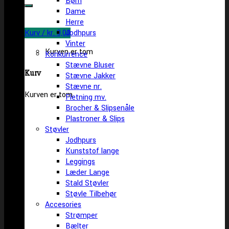
Børn
efter:
Dame
Herre
Kurv /
kr.
0,00
Jodhpurs
Vinter
Kurven er tom
Konkurrence
Stævne Bluser
Kurv
Stævne Jakker
Stævne nr.
Kurven er tom
Fletning mv.
Brocher & Slipsenåle
Plastroner & Slips
Støvler
Jodhpurs
Kunststof lange
Leggings
Læder Lange
Stald Støvler
Støvle Tilbehør
Accesories
Strømper
Bælter