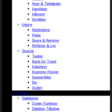
Huer & Tørklæder
Handsker
Hårpynt
Smykker
Udstyr
Ridehjelme
Piske
Spore & Remme
Reflexer & Lys
Diverse
Tasker
Back On Track
Kæphest
Kramme Ponyer
Gaveartikler
Div
Outlet
Til Hesten
Dækkener
Cooler Funktion
Dækken Tilbehør