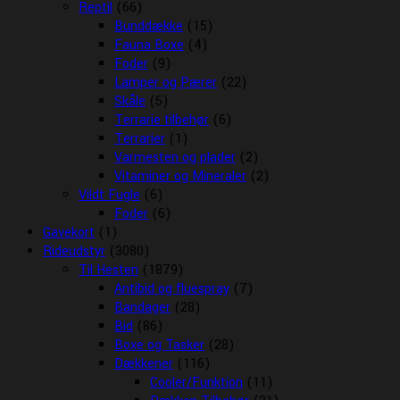
Reptil
(66)
Bunddække
(15)
Fauna Boxe
(4)
Foder
(9)
Lamper og Pærer
(22)
Skåle
(5)
Terrarie tilbehør
(6)
Terrarier
(1)
Varmesten og plader
(2)
Vitaminer og Mineraler
(2)
Vildt Fugle
(6)
Foder
(6)
Gavekort
(1)
Rideudstyr
(3080)
Til Hesten
(1879)
Antibid og fluespray
(7)
Bandager
(28)
Bid
(86)
Boxe og Tasker
(28)
Dækkener
(116)
Cooler/Funktion
(11)