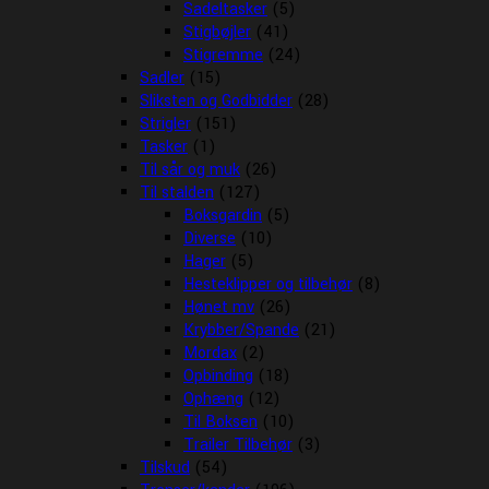
Sadeltasker
(5)
Stigbøjler
(41)
Stigremme
(24)
Sadler
(15)
Sliksten og Godbidder
(28)
Strigler
(151)
Tasker
(1)
Til sår og muk
(26)
Til stalden
(127)
Boksgardin
(5)
Diverse
(10)
Hager
(5)
Hesteklipper og tilbehør
(8)
Hønet mv
(26)
Krybber/Spande
(21)
Mordax
(2)
Opbinding
(18)
Ophæng
(12)
Til Boksen
(10)
Trailer Tilbehør
(3)
Tilskud
(54)