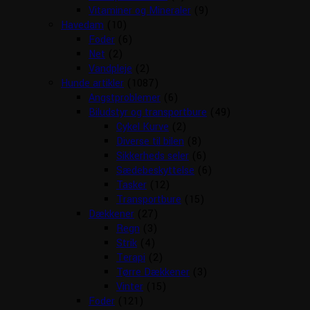
Vitaminer og Mineraler
(9)
Havedam
(10)
Foder
(6)
Net
(2)
Vandpleje
(2)
Hunde artikler
(1087)
Angstproblemer
(6)
Biludstyr og transportbure
(49)
Cykel Kurve
(2)
Diverse til bilen
(8)
Sikkerheds seler
(6)
Sædebeskyttelse
(6)
Tasker
(12)
Transportbure
(15)
Dækkener
(27)
Regn
(3)
Strik
(4)
Terapi
(2)
Tørre Dækkener
(3)
Vinter
(15)
Foder
(121)