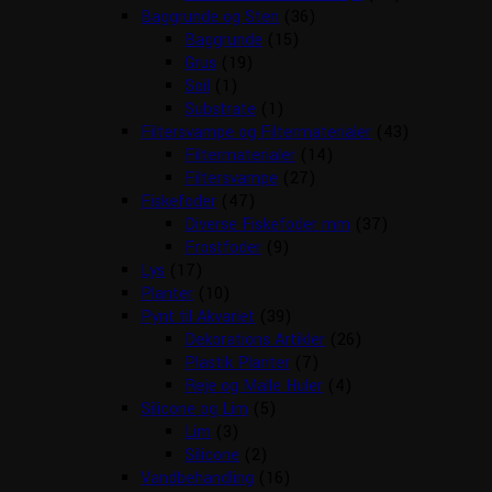
Baggrunde og Sten
(36)
Baggrunde
(15)
Grus
(19)
Soil
(1)
Substrate
(1)
Filtersvampe og Filtermaterialer
(43)
Filtermaterialer
(14)
Filtersvampe
(27)
Fiskefoder
(47)
Diverse Fiskefoder mm
(37)
Frostfoder
(9)
Lys
(17)
Planter
(10)
Pynt til Akvariet
(39)
Dekorations Artikler
(26)
Plastik Planter
(7)
Reje og Malle Huler
(4)
Silicone og Lim
(5)
Lim
(3)
Silicone
(2)
Vandbehandling
(16)