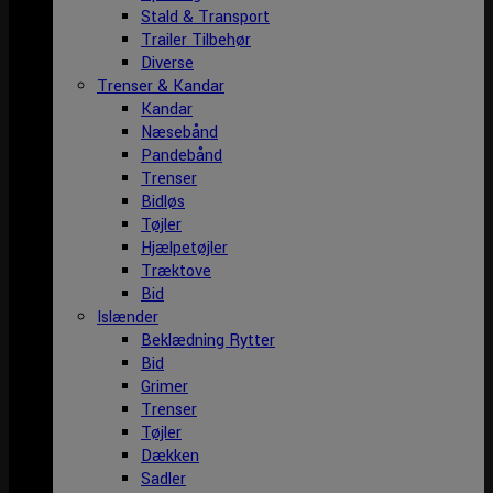
Stald & Transport
Trailer Tilbehør
Diverse
Trenser & Kandar
Kandar
Næsebånd
Pandebånd
Trenser
Bidløs
Tøjler
Hjælpetøjler
Træktove
Bid
Islænder
Beklædning Rytter
Bid
Grimer
Trenser
Tøjler
Dækken
Sadler