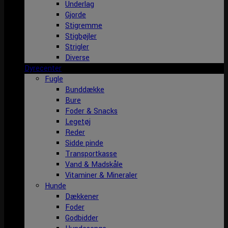
Underlag
Gjorde
Stigremme
Stigbøjler
Strigler
Diverse
Dyrecenter
Fugle
Bunddække
Bure
Foder & Snacks
Legetøj
Reder
Sidde pinde
Transportkasse
Vand & Madskåle
Vitaminer & Mineraler
Hunde
Dækkener
Foder
Godbidder