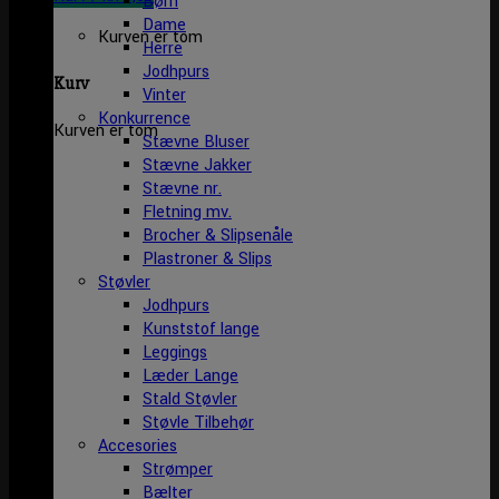
Børn
Dame
Kurven er tom
Herre
Jodhpurs
Kurv
Vinter
Konkurrence
Kurven er tom
Stævne Bluser
Stævne Jakker
Stævne nr.
Fletning mv.
Brocher & Slipsenåle
Plastroner & Slips
Støvler
Jodhpurs
Kunststof lange
Leggings
Læder Lange
Stald Støvler
Støvle Tilbehør
Accesories
Strømper
Bælter