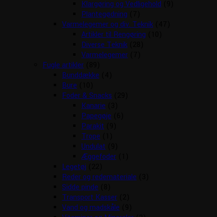
Klargøring og Vedligehold
(9)
Plantegødning
(7)
Varmelegemer og div. Teknik
(47)
Artikler til Rengøring
(10)
Diverse Teknik
(28)
Varmelegemer
(7)
Fugle artikler
(89)
Bunddække
(4)
Bure
(10)
Foder & Snacks
(29)
Kanarie
(3)
Papegøje
(6)
Parakit
(9)
Trope
(1)
Undulat
(9)
Æggefoder
(1)
Legetøj
(22)
Reder og redemateriale
(3)
Sidde pinde
(8)
Transport Kasser
(2)
Vand og madskåle
(9)