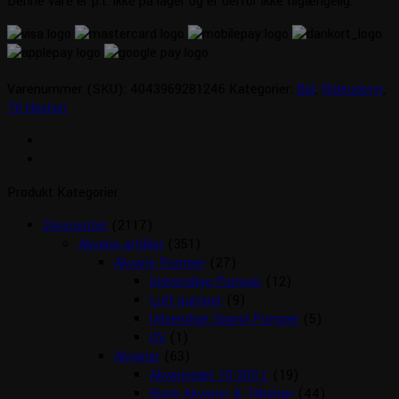
Denne vare er p.t. ikke på lager og er derfor ikke tilgængelig.
Varenummer (SKU):
4043969281246
Kategorier:
Bid
,
Rideudstyr
,
Til Hesten
Produkt Kategorier
Dyrecenter
(2117)
Akvarie artikler
(351)
Akvarie Pumper
(27)
Indvendige Pumper
(12)
Luft pumper
(9)
Udvendige Spand Pumper
(5)
UV
(1)
Akvarier
(63)
Akvariesæt 10-260 L
(19)
Biorb Akvarier & Tilbehør
(44)