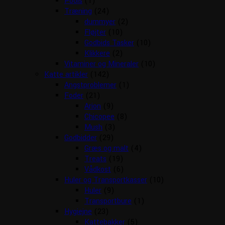
Pools
(1)
Træning
(24)
dummyer
(2)
Fløjter
(10)
Godbids Tasker
(10)
Klikkere
(2)
Vitaminer og Mineraler
(10)
Katte artikler
(142)
Angstproblemer
(1)
Foder
(21)
Arion
(9)
Chicopee
(8)
Mush
(3)
Godbidder
(29)
Græs og malt
(4)
Treats
(19)
Vådkost
(6)
Huler og Transportkasser
(10)
Huler
(9)
Transportbure
(1)
Hygiejne
(23)
Kattebakker
(5)