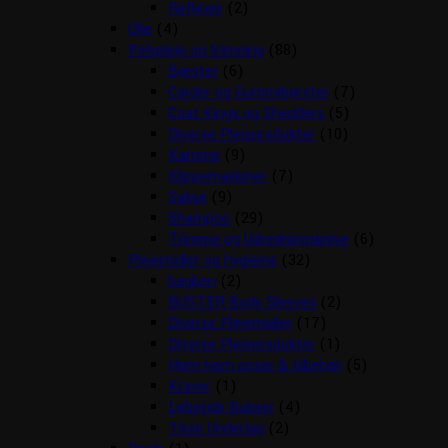
Reflexer
(2)
Olie
(4)
Pelspleje og trimning
(88)
Børster
(6)
Carder og Gummibørster
(7)
Coat Kings og Shedders
(5)
Diverse Plejeprodukter
(10)
Kamme
(9)
Klippemaskiner
(7)
Sakse
(9)
Shampoo
(29)
Trimme og Udredningsknive
(6)
Plejemidler og hygiejne
(32)
bagben
(2)
BUSTER Body Sleeves
(2)
Diverse Plejemidler
(17)
Diverse Plejeprodukter
(1)
Høm høm poser & tilbehør
(5)
Kraver
(1)
Løbetids Bukser
(4)
Tisse Underlag
(2)