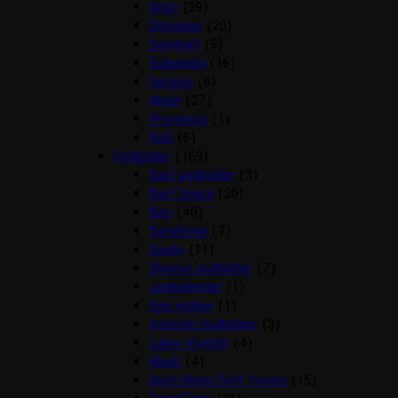
Arion
(39)
Chicopee
(20)
Easybarf
(5)
Eukanuba
(16)
Genesis
(6)
Mush
(27)
Pronature
(1)
Rafi
(6)
Godbidder
(169)
Barf godbidder
(3)
Barf Snack
(20)
Ben
(40)
Benebone
(7)
Boxby
(11)
Diverse godbidder
(7)
Julekalender
(1)
Kiwi walker
(1)
Kornfrie Godbidder
(3)
Lakse Krønch
(4)
Mush
(4)
Semi Moist Soft Treats
(15)