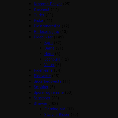
Kramme Ponyer
(25)
Kæphest
(47)
Outlet
(83)
Piske
(74)
Plastroner/slips
(12)
Reflexer og lys
(13)
Ridebukser
(149)
Børn
(32)
Dame
(91)
Herre
(6)
Jodhpurs
(12)
Vinter
(6)
Ridehjelme
(64)
Rideveste
(15)
Sikkerhedsveste
(11)
Smykker
(6)
Sporer og remme
(50)
Strømper
(33)
Stævne
(102)
Fletning MV
(33)
Stævne Bluser
(20)