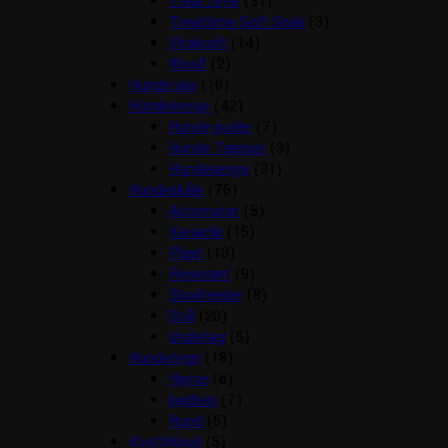
TreatTime
(31)
Treattime Soft Snak
(3)
Vitakraft
(14)
Woolf
(2)
Hunde sko
(10)
Hundesenge
(42)
Hunde puder
(7)
Hunde Tæpper
(3)
Hundesenge
(31)
Hundeskåle
(76)
Automater
(5)
Keramik
(15)
Plast
(13)
Rejsesæt
(9)
Slowfeeder
(8)
Stål
(20)
Underlag
(5)
Hundetegn
(18)
Hjerte
(6)
kødben
(7)
Rund
(5)
Kosttilskud
(5)