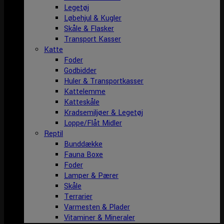
Legetøj
Løbehjul & Kugler
Skåle & Flasker
Transport Kasser
Katte
Foder
Godbidder
Huler & Transportkasser
Kattelemme
Katteskåle
Kradsemiljøer & Legetøj
Loppe/Flåt Midler
Reptil
Bunddække
Fauna Boxe
Foder
Lamper & Pærer
Skåle
Terrarier
Varmesten & Plader
Vitaminer & Mineraler