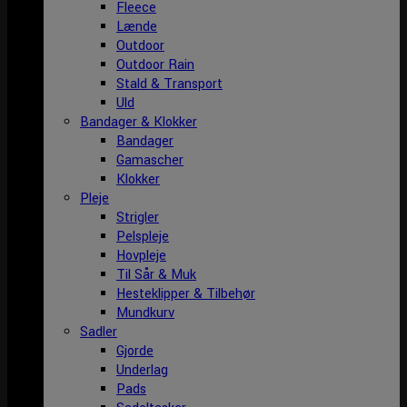
Fleece
Lænde
Outdoor
Outdoor Rain
Stald & Transport
Uld
Bandager & Klokker
Bandager
Gamascher
Klokker
Pleje
Strigler
Pelspleje
Hovpleje
Til Sår & Muk
Hesteklipper & Tilbehør
Mundkurv
Sadler
Gjorde
Underlag
Pads