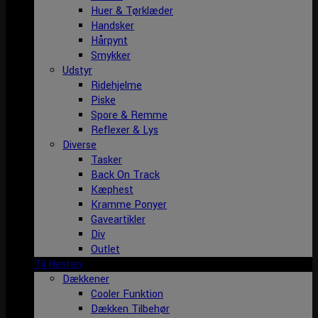
Huer & Tørklæder
Handsker
Hårpynt
Smykker
Udstyr
Ridehjelme
Piske
Spore & Remme
Reflexer & Lys
Diverse
Tasker
Back On Track
Kæphest
Kramme Ponyer
Gaveartikler
Div
Outlet
Til Hesten
Dækkener
Cooler Funktion
Dækken Tilbehør