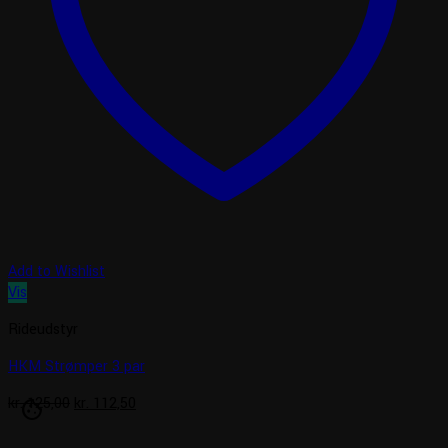
Add to Wishlist
Vis
Rideudstyr
HKM Strømper 3 par
Den
Den
kr.
125,00
kr.
112,50
cookie
oprindelige
aktuelle
pris
pris