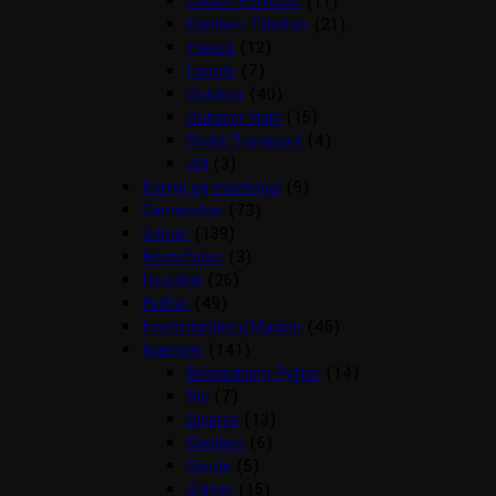
Cooler/Funktion
(11)
Dækken Tilbehør
(21)
Fleece
(12)
Lænde
(7)
Outdoor
(40)
Outdoor Rain
(15)
Stald/Transport
(4)
Uld
(3)
Fortøj og martingal
(9)
Gamascher
(73)
Grimer
(139)
Hestefoder
(3)
Hovpleje
(26)
Hutter
(49)
Insektdækken/Masker
(46)
Islænder
(141)
Beklædning Rytter
(14)
Bid
(7)
Diverse
(13)
Dækken
(6)
Gjorde
(5)
Grimer
(15)