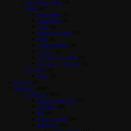
Rengørings artikler
(4)
Reptil
(66)
Bunddække
(15)
Fauna Boxe
(4)
Foder
(9)
Lamper og Pærer
(22)
Skåle
(5)
Terrarie tilbehør
(6)
Terrarier
(1)
Varmesten og plader
(2)
Vitaminer og Mineraler
(2)
Vildt Fugle
(6)
Foder
(6)
Gavekort
(1)
Rideudstyr
(3080)
Til Hesten
(1879)
Antibid og fluespray
(7)
Bandager
(28)
Bid
(86)
Boxe og Tasker
(28)
Dækkener
(116)