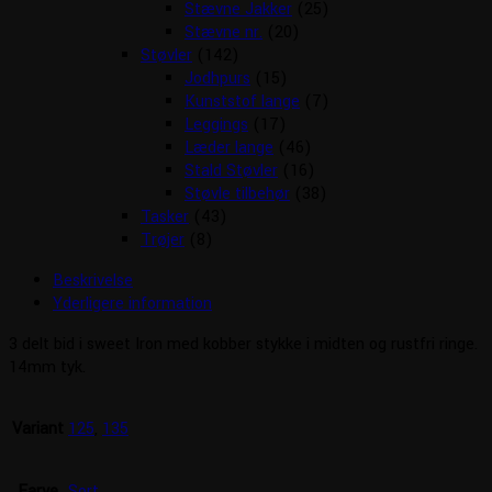
Stævne Jakker
(25)
Stævne nr.
(20)
Støvler
(142)
Jodhpurs
(15)
Kunststof lange
(7)
Leggings
(17)
Læder lange
(46)
Stald Støvler
(16)
Støvle tilbehør
(38)
Tasker
(43)
Trøjer
(8)
Beskrivelse
Yderligere information
3 delt bid i sweet Iron med kobber stykke i midten og rustfri ringe.
14mm tyk.
Variant
125
,
135
Farve
Sort