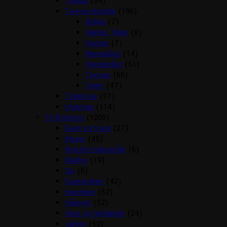
Tilskud
(54)
Trenser/kandar
(196)
Bidløs
(7)
Hjælpe Tøjler
(8)
Kandar
(7)
Næsebånd
(14)
Pandebånd
(51)
Trenser
(60)
Tøjler
(47)
Træktove
(37)
Underlag
(114)
Til Rytteren
(1200)
Back on track
(27)
Bluser
(45)
Brocher/slipsenåle
(5)
Bælter
(19)
Div
(5)
Gaveartikler
(42)
Handsker
(52)
Hårpynt
(52)
Huer og tørklæder
(24)
Jakker
(52)