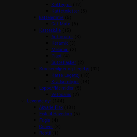
Kattegrus
(12)
Kattetoiletter
(5)
kattelemme
(5)
Cat Mate
(5)
Katteskåle
(15)
Automater
(3)
Keramik
(3)
Melamin
(2)
Plast
(4)
Sutteflasker
(2)
Kradsemiljøer og Legetøj
(32)
Katte Legetøj
(18)
Kradsemiljøer
(14)
Loppe/flåt midler
(5)
Vetocanis
(2)
Levende dyr
(144)
Akvarie Fisk
(131)
Fisk til Havedam
(5)
Fugle
(4)
Gnaver
(3)
Reptil
(1)