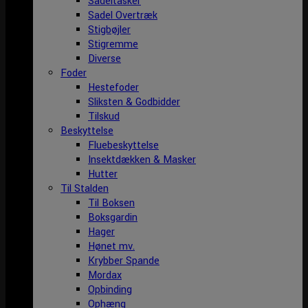
Sadeltasker
Sadel Overtræk
Stigbøjler
Stigremme
Diverse
Foder
Hestefoder
Sliksten & Godbidder
Tilskud
Beskyttelse
Fluebeskyttelse
Insektdækken & Masker
Hutter
Til Stalden
Til Boksen
Boksgardin
Hager
Hønet mv.
Krybber Spande
Mordax
Opbinding
Ophæng