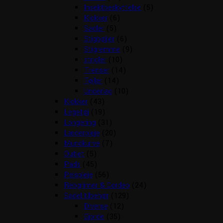
Insektbeskyttelse
(5)
Klokker
(6)
Sadler
(5)
Stigbøjler
(6)
Stigremme
(9)
strigler
(10)
Trenser
(14)
Tøjler
(14)
Underlag
(10)
Klokker
(43)
Legetøj
(19)
Longering
(31)
Læderpleje
(20)
Mundkurve
(7)
Outlet
(5)
Pads
(45)
Pelspleje
(56)
Rebgrimer & Cordeo
(24)
Sadel tilbehør
(129)
Diverse
(12)
Gjorde
(35)