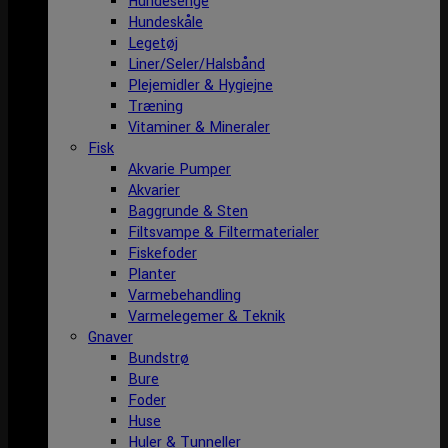
Hundesenge
Hundeskåle
Legetøj
Liner/Seler/Halsbånd
Plejemidler & Hygiejne
Træning
Vitaminer & Mineraler
Fisk
Akvarie Pumper
Akvarier
Baggrunde & Sten
Filtsvampe & Filtermaterialer
Fiskefoder
Planter
Varmebehandling
Varmelegemer & Teknik
Gnaver
Bundstrø
Bure
Foder
Huse
Huler & Tunneller