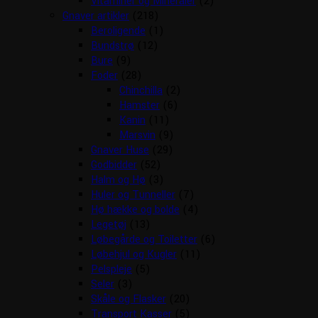
Vitaminer og Mineraler
(2)
Gnaver artikler
(218)
Beroligende
(1)
Bundstrø
(12)
Bure
(9)
Foder
(28)
Chinchilla
(2)
Hamster
(6)
Kanin
(11)
Marsvin
(9)
Gnaver Huse
(29)
Godbidder
(52)
Halm og Hø
(3)
Huler og Tunneller
(7)
Hø hække og bolde
(4)
Legetøj
(13)
Løbegårde og Toiletter
(6)
Løbehjul og Kugler
(11)
Pelspleje
(5)
Seler
(3)
Skåle og Flasker
(20)
Transport Kasser
(5)