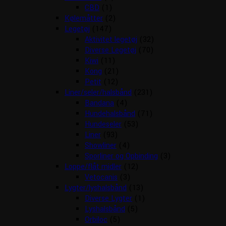
CBD
(1)
Kølemåtter
(2)
Legetøj
(147)
Aktivitet legetøj
(32)
Diverse Legetøj
(70)
Kiwi
(11)
Kong
(21)
Petit
(12)
Liner/seler/halsbånd
(231)
Bandana
(4)
Hundehalsbånd
(71)
Hundeseler
(53)
Liner
(93)
Showliner
(4)
Sporliner og Opbinding
(3)
Loppe/flåt midler
(12)
Vetocanis
(3)
Lygter/lyshalsbånd
(13)
Diverse Lygter
(1)
Lyshalsbånd
(5)
Orbiloc
(5)