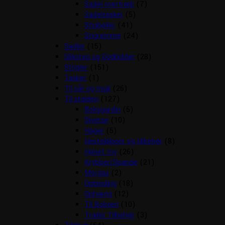
Sadel overtræk
(7)
Sadeltasker
(5)
Stigbøjler
(41)
Stigremme
(24)
Sadler
(15)
Sliksten og Godbidder
(28)
Strigler
(151)
Tasker
(1)
Til sår og muk
(26)
Til stalden
(127)
Boksgardin
(5)
Diverse
(10)
Hager
(5)
Hesteklipper og tilbehør
(8)
Hønet mv
(26)
Krybber/Spande
(21)
Mordax
(2)
Opbinding
(18)
Ophæng
(12)
Til Boksen
(10)
Trailer Tilbehør
(3)