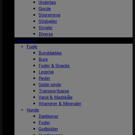
Underlag
Gjorde
Stigremme
Stigbøjler
Strigler
Diverse
Dyrecenter
Fugle
Bunddække
Bure
Foder & Snacks
Legetøj
Reder
Sidde pinde
Transportkasse
Vand & Madskåle
Vitaminer & Mineraler
Hunde
Dækkener
Foder
Godbidder