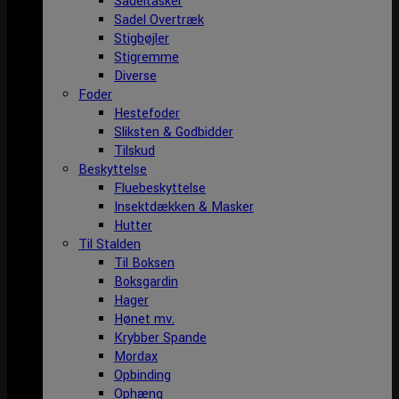
Sadeltasker
Sadel Overtræk
Stigbøjler
Stigremme
Diverse
Foder
Hestefoder
Sliksten & Godbidder
Tilskud
Beskyttelse
Fluebeskyttelse
Insektdækken & Masker
Hutter
Til Stalden
Til Boksen
Boksgardin
Hager
Hønet mv.
Krybber Spande
Mordax
Opbinding
Ophæng