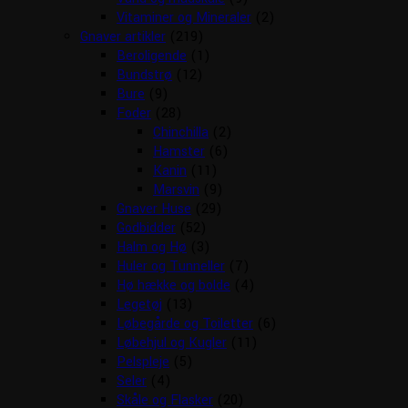
Vitaminer og Mineraler
(2)
Gnaver artikler
(219)
Beroligende
(1)
Bundstrø
(12)
Bure
(9)
Foder
(28)
Chinchilla
(2)
Hamster
(6)
Kanin
(11)
Marsvin
(9)
Gnaver Huse
(29)
Godbidder
(52)
Halm og Hø
(3)
Huler og Tunneller
(7)
Hø hække og bolde
(4)
Legetøj
(13)
Løbegårde og Toiletter
(6)
Løbehjul og Kugler
(11)
Pelspleje
(5)
Seler
(4)
Skåle og Flasker
(20)