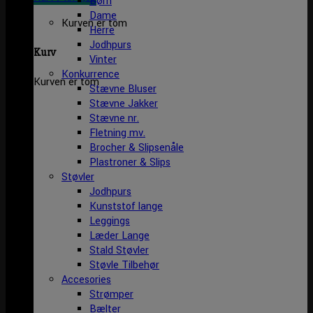
Børn
Dame
Kurven er tom
Herre
Jodhpurs
Kurv
Vinter
Konkurrence
Kurven er tom
Stævne Bluser
Stævne Jakker
Stævne nr.
Fletning mv.
Brocher & Slipsenåle
Plastroner & Slips
Støvler
Jodhpurs
Kunststof lange
Leggings
Læder Lange
Stald Støvler
Støvle Tilbehør
Accesories
Strømper
Bælter