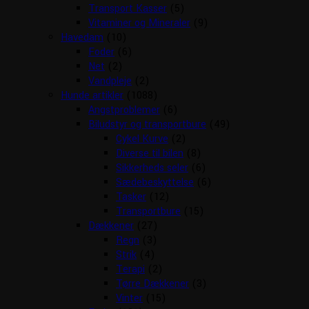
Transport Kasser
(5)
Vitaminer og Mineraler
(9)
Havedam
(10)
Foder
(6)
Net
(2)
Vandpleje
(2)
Hunde artikler
(1088)
Angstproblemer
(6)
Biludstyr og transportbure
(49)
Cykel Kurve
(2)
Diverse til bilen
(8)
Sikkerheds seler
(6)
Sædebeskyttelse
(6)
Tasker
(12)
Transportbure
(15)
Dækkener
(27)
Regn
(3)
Strik
(4)
Terapi
(2)
Tørre Dækkener
(3)
Vinter
(15)