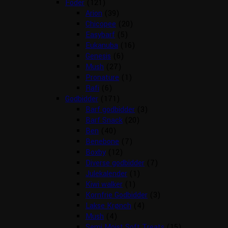
Foder
(121)
Arion
(39)
Chicopee
(20)
Easybarf
(5)
Eukanuba
(16)
Genesis
(6)
Mush
(27)
Pronature
(1)
Rafi
(6)
Godbidder
(171)
Barf godbidder
(3)
Barf Snack
(20)
Ben
(40)
Benebone
(7)
Boxby
(12)
Diverse godbidder
(7)
Julekalender
(1)
Kiwi walker
(1)
Kornfrie Godbidder
(3)
Lakse Krønch
(4)
Mush
(4)
Semi Moist Soft Treats
(15)