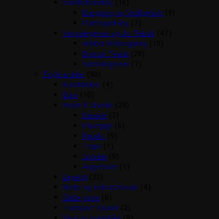
Vandbehandling
(16)
Klargøring og Vedligehold
(9)
Plantegødning
(7)
Varmelegemer og div. Teknik
(47)
Artikler til Rengøring
(10)
Diverse Teknik
(28)
Varmelegemer
(7)
Fugle artikler
(90)
Bunddække
(4)
Bure
(10)
Foder & Snacks
(29)
Kanarie
(3)
Papegøje
(6)
Parakit
(9)
Trope
(1)
Undulat
(9)
Æggefoder
(1)
Legetøj
(22)
Reder og redemateriale
(4)
Sidde pinde
(8)
Transport Kasser
(2)
Vand og madskåle
(9)