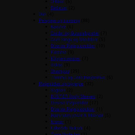
Orbiloc
(5)
Reflexer
(2)
Olie
(4)
Pelspleje og trimning
(88)
Børster
(6)
Carder og Gummibørster
(7)
Coat Kings og Shedders
(5)
Diverse Plejeprodukter
(10)
Kamme
(9)
Klippemaskiner
(7)
Sakse
(9)
Shampoo
(29)
Trimme og Udredningsknive
(6)
Plejemidler og hygiejne
(32)
bagben
(2)
BUSTER Body Sleeves
(2)
Diverse Plejemidler
(17)
Diverse Plejeprodukter
(1)
Høm høm poser & tilbehør
(5)
Kraver
(1)
Løbetids Bukser
(4)
Tisse Underlag
(2)