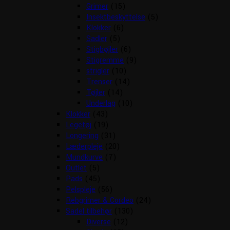
Grimer
(15)
Insektbeskyttelse
(5)
Klokker
(6)
Sadler
(5)
Stigbøjler
(6)
Stigremme
(9)
strigler
(10)
Trenser
(14)
Tøjler
(14)
Underlag
(10)
Klokker
(43)
Legetøj
(19)
Longering
(31)
Læderpleje
(20)
Mundkurve
(7)
Outlet
(5)
Pads
(45)
Pelspleje
(56)
Rebgrimer & Cordeo
(24)
Sadel tilbehør
(130)
Diverse
(12)