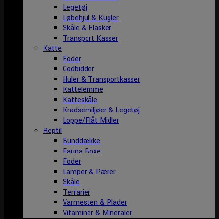
Legetøj
Løbehjul & Kugler
Skåle & Flasker
Transport Kasser
Katte
Foder
Godbidder
Huler & Transportkasser
Kattelemme
Katteskåle
Kradsemiljøer & Legetøj
Loppe/Flåt Midler
Reptil
Bunddække
Fauna Boxe
Foder
Lamper & Pærer
Skåle
Terrarier
Varmesten & Plader
Vitaminer & Mineraler