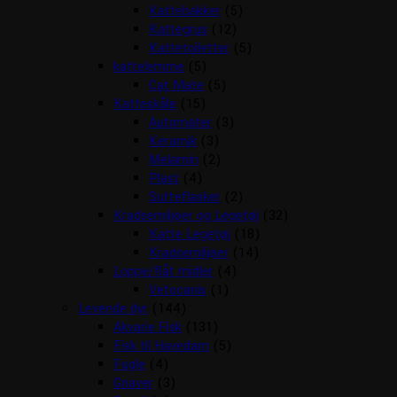
Kattebakker
(5)
Kattegrus
(12)
Kattetoiletter
(5)
kattelemme
(5)
Cat Mate
(5)
Katteskåle
(15)
Automater
(3)
Keramik
(3)
Melamin
(2)
Plast
(4)
Sutteflasker
(2)
Kradsemiljøer og Legetøj
(32)
Katte Legetøj
(18)
Kradsemiljøer
(14)
Loppe/flåt midler
(4)
Vetocanis
(1)
Levende dyr
(144)
Akvarie Fisk
(131)
Fisk til Havedam
(5)
Fugle
(4)
Gnaver
(3)