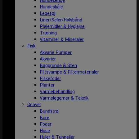
Hundesenge
Hundeskåle
Legetøj
Liner/Seler/Halsbånd
Plejemidler & Hygiejne
Træning
Vitaminer & Mineraler
Fisk
Akvarie Pumper
Akvarier
Baggrunde & Sten
Filtsvampe & Filtermaterialer
Fiskefoder
Planter
Varmebehandling
Varmelegemer & Teknik
Gnaver
Bundstrø
Bure
Foder
Huse
Huler & Tunneller