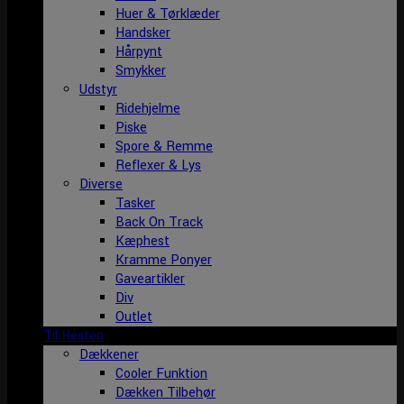
Huer & Tørklæder
Handsker
Hårpynt
Smykker
Udstyr
Ridehjelme
Piske
Spore & Remme
Reflexer & Lys
Diverse
Tasker
Back On Track
Kæphest
Kramme Ponyer
Gaveartikler
Div
Outlet
Til Hesten
Dækkener
Cooler Funktion
Dækken Tilbehør