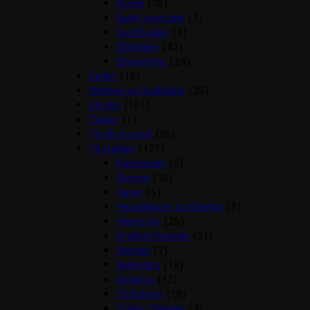
Gjorde
(35)
Sadel overtræk
(7)
Sadeltasker
(5)
Stigbøjler
(42)
Stigremme
(24)
Sadler
(15)
Sliksten og Godbidder
(28)
Strigler
(151)
Tasker
(1)
Til sår og muk
(26)
Til stalden
(127)
Boksgardin
(5)
Diverse
(10)
Hager
(5)
Hesteklipper og tilbehør
(8)
Hønet mv
(26)
Krybber/Spande
(21)
Mordax
(2)
Opbinding
(18)
Ophæng
(12)
Til Boksen
(10)
Trailer Tilbehør
(3)