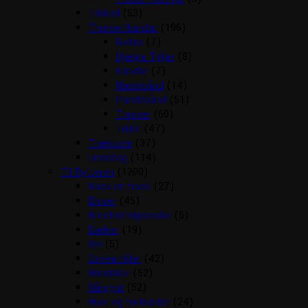
Tilskud
(53)
Trenser/kandar
(196)
Bidløs
(7)
Hjælpe Tøjler
(8)
Kandar
(7)
Næsebånd
(14)
Pandebånd
(51)
Trenser
(60)
Tøjler
(47)
Træktove
(37)
Underlag
(114)
Til Rytteren
(1200)
Back on track
(27)
Bluser
(45)
Brocher/slipsenåle
(5)
Bælter
(19)
Div
(5)
Gaveartikler
(42)
Handsker
(52)
Hårpynt
(52)
Huer og tørklæder
(24)