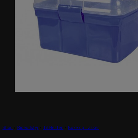
Shop
/
Rideudstyr
/
Til Hesten
/
Boxe og Tasker