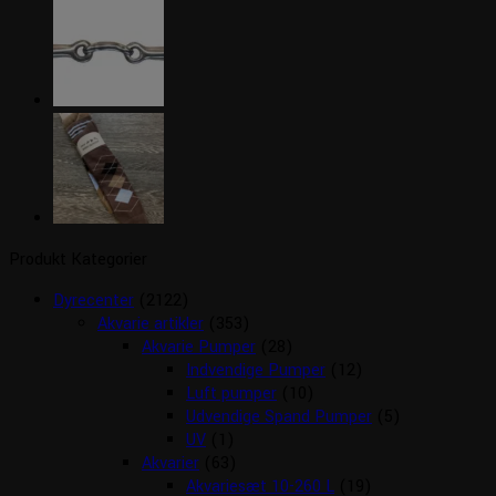
Produkt Kategorier
Dyrecenter
(2122)
Akvarie artikler
(353)
Akvarie Pumper
(28)
Indvendige Pumper
(12)
Luft pumper
(10)
Udvendige Spand Pumper
(5)
UV
(1)
Akvarier
(63)
Akvariesæt 10-260 L
(19)