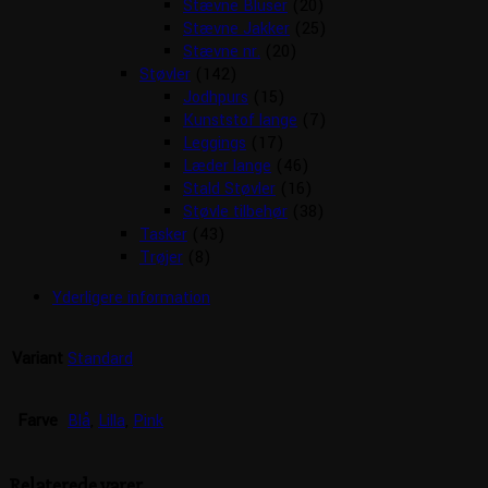
Stævne Bluser
(20)
Stævne Jakker
(25)
Stævne nr.
(20)
Støvler
(142)
Jodhpurs
(15)
Kunststof lange
(7)
Leggings
(17)
Læder lange
(46)
Stald Støvler
(16)
Støvle tilbehør
(38)
Tasker
(43)
Trøjer
(8)
Yderligere information
Variant
Standard
Farve
Blå
,
Lilla
,
Pink
Relaterede varer