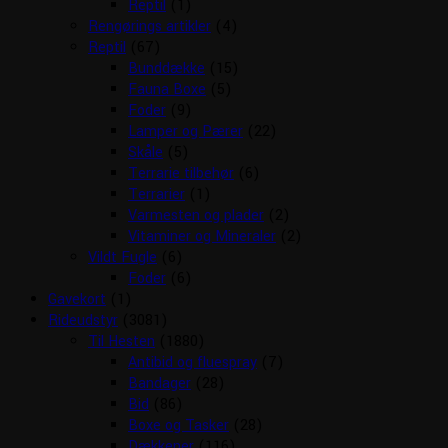
Reptil
(1)
Rengørings artikler
(4)
Reptil
(67)
Bunddække
(15)
Fauna Boxe
(5)
Foder
(9)
Lamper og Pærer
(22)
Skåle
(5)
Terrarie tilbehør
(6)
Terrarier
(1)
Varmesten og plader
(2)
Vitaminer og Mineraler
(2)
Vildt Fugle
(6)
Foder
(6)
Gavekort
(1)
Rideudstyr
(3081)
Til Hesten
(1880)
Antibid og fluespray
(7)
Bandager
(28)
Bid
(86)
Boxe og Tasker
(28)
Dækkener
(116)