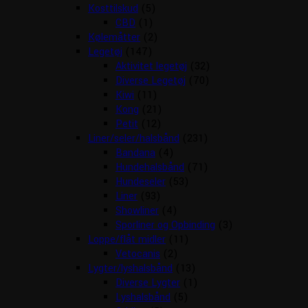
Kosttilskud
(5)
CBD
(1)
Kølemåtter
(2)
Legetøj
(147)
Aktivitet legetøj
(32)
Diverse Legetøj
(70)
Kiwi
(11)
Kong
(21)
Petit
(12)
Liner/seler/halsbånd
(231)
Bandana
(4)
Hundehalsbånd
(71)
Hundeseler
(53)
Liner
(93)
Showliner
(4)
Sporliner og Opbinding
(3)
Loppe/flåt midler
(11)
Vetocanis
(2)
Lygter/lyshalsbånd
(13)
Diverse Lygter
(1)
Lyshalsbånd
(5)