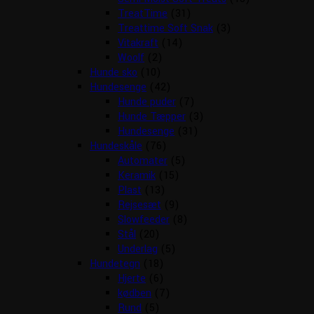
TreatTime
(31)
Treattime Soft Snak
(3)
Vitakraft
(14)
Woolf
(2)
Hunde sko
(10)
Hundesenge
(42)
Hunde puder
(7)
Hunde Tæpper
(3)
Hundesenge
(31)
Hundeskåle
(76)
Automater
(5)
Keramik
(15)
Plast
(13)
Rejsesæt
(9)
Slowfeeder
(8)
Stål
(20)
Underlag
(5)
Hundetegn
(18)
Hjerte
(6)
kødben
(7)
Rund
(5)