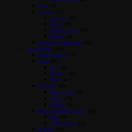
Pools
(1)
Træning
(24)
dummyer
(2)
Fløjter
(10)
Godbids Tasker
(10)
Klikkere
(2)
Vitaminer og Mineraler
(10)
Katte artikler
(141)
Angstproblemer
(1)
Foder
(21)
Arion
(9)
Chicopee
(8)
Mush
(3)
Godbidder
(29)
Græs og malt
(4)
Treats
(19)
Vådkost
(6)
Huler og Transportkasser
(10)
Huler
(9)
Transportbure
(1)
Hygiejne
(23)