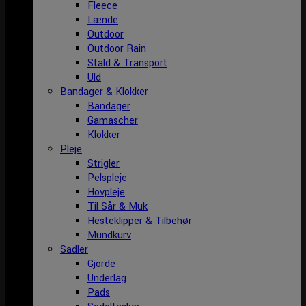
Fleece
Lænde
Outdoor
Outdoor Rain
Stald & Transport
Uld
Bandager & Klokker
Bandager
Gamascher
Klokker
Pleje
Strigler
Pelspleje
Hovpleje
Til Sår & Muk
Hesteklipper & Tilbehør
Mundkurv
Sadler
Gjorde
Underlag
Pads