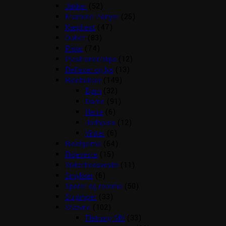
Jakker
(52)
Kramme Ponyer
(25)
Kæphest
(47)
Outlet
(83)
Piske
(74)
Plastroner/slips
(12)
Reflexer og lys
(13)
Ridebukser
(149)
Børn
(32)
Dame
(91)
Herre
(6)
Jodhpurs
(12)
Vinter
(6)
Ridehjelme
(64)
Rideveste
(15)
Sikkerhedsveste
(11)
Smykker
(6)
Sporer og remme
(50)
Strømper
(33)
Stævne
(102)
Fletning MV
(33)