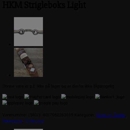
HKM Strigleboks Light
Denne vare er p.t. ikke på lager og er derfor ikke tilgængelig.
Varenummer (SKU):
4057052263019
Kategorier:
Boxe og Tasker
,
Rideudstyr
,
Til Hesten