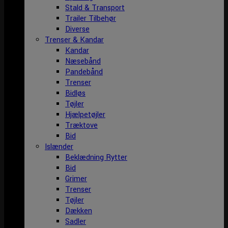
Stald & Transport
Trailer Tilbehør
Diverse
Trenser & Kandar
Kandar
Næsebånd
Pandebånd
Trenser
Bidløs
Tøjler
Hjælpetøjler
Træktove
Bid
Islænder
Beklædning Rytter
Bid
Grimer
Trenser
Tøjler
Dækken
Sadler