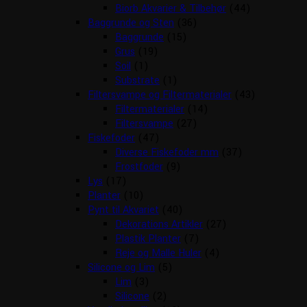
Biorb Akvarier & Tilbehør
(44)
Baggrunde og Sten
(36)
Baggrunde
(15)
Grus
(19)
Soil
(1)
Substrate
(1)
Filtersvampe og Filtermaterialer
(43)
Filtermaterialer
(14)
Filtersvampe
(27)
Fiskefoder
(47)
Diverse Fiskefoder mm
(37)
Frostfoder
(9)
Lys
(17)
Planter
(10)
Pynt til Akvariet
(40)
Dekorations Artikler
(27)
Plastik Planter
(7)
Reje og Malle Huler
(4)
Silicone og Lim
(5)
Lim
(3)
Silicone
(2)