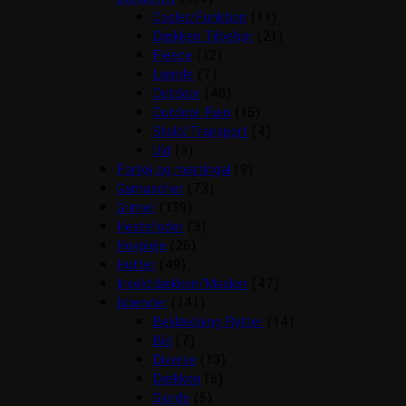
Cooler/Funktion
(11)
Dækken Tilbehør
(21)
Fleece
(12)
Lænde
(7)
Outdoor
(40)
Outdoor Rain
(15)
Stald/Transport
(4)
Uld
(3)
Fortøj og martingal
(9)
Gamascher
(73)
Grimer
(139)
Hestefoder
(3)
Hovpleje
(26)
Hutter
(49)
Insektdækken/Masker
(47)
Islænder
(141)
Beklædning Rytter
(14)
Bid
(7)
Diverse
(13)
Dækken
(6)
Gjorde
(5)