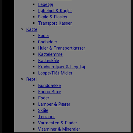
Legetøj
Løbehjul & Kugler
Skåle & Flasker
Transport Kasser
Katte
Foder
Godbidder
Huler & Transportkasser
Kattelemme
Katteskåle
Kradsemiljøer & Legetøj
Loppe/Flåt Midler
Reptil
Bunddække
Fauna Boxe
Foder
Lamper & Pærer
Skåle
Terrarier
Varmesten & Plader
Vitaminer & Mineraler