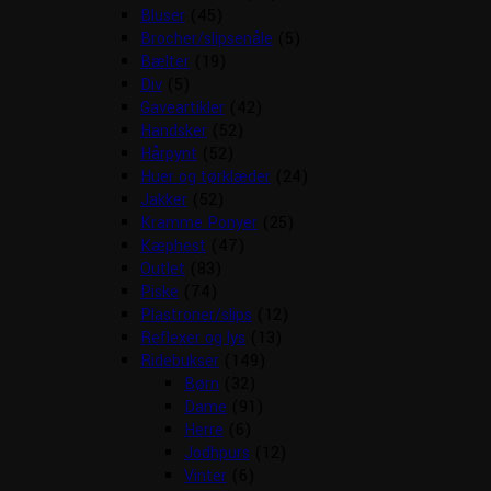
Bluser
(45)
Brocher/slipsenåle
(5)
Bælter
(19)
Div
(5)
Gaveartikler
(42)
Handsker
(52)
Hårpynt
(52)
Huer og tørklæder
(24)
Jakker
(52)
Kramme Ponyer
(25)
Kæphest
(47)
Outlet
(83)
Piske
(74)
Plastroner/slips
(12)
Reflexer og lys
(13)
Ridebukser
(149)
Børn
(32)
Dame
(91)
Herre
(6)
Jodhpurs
(12)
Vinter
(6)