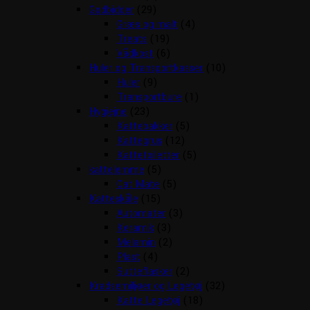
Godbidder
(29)
Græs og malt
(4)
Treats
(19)
Vådkost
(6)
Huler og Transportkasser
(10)
Huler
(9)
Transportbure
(1)
Hygiejne
(23)
Kattebakker
(5)
Kattegrus
(12)
Kattetoiletter
(5)
kattelemme
(5)
Cat Mate
(5)
Katteskåle
(15)
Automater
(3)
Keramik
(3)
Melamin
(2)
Plast
(4)
Sutteflasker
(2)
Kradsemiljøer og Legetøj
(32)
Katte Legetøj
(18)