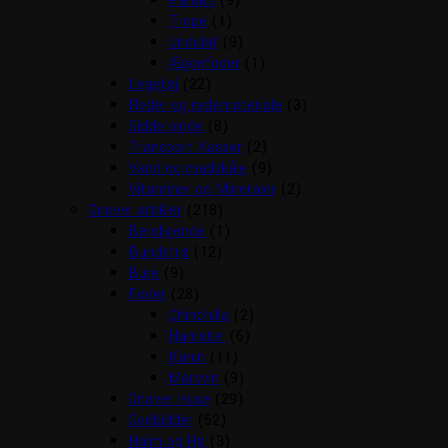
Parakit
(9)
Trope
(1)
Undulat
(9)
Æggefoder
(1)
Legetøj
(22)
Reder og redemateriale
(3)
Sidde pinde
(8)
Transport Kasser
(2)
Vand og madskåle
(9)
Vitaminer og Mineraler
(2)
Gnaver artikler
(218)
Beroligende
(1)
Bundstrø
(12)
Bure
(9)
Foder
(28)
Chinchilla
(2)
Hamster
(6)
Kanin
(11)
Marsvin
(9)
Gnaver Huse
(29)
Godbidder
(52)
Halm og Hø
(3)