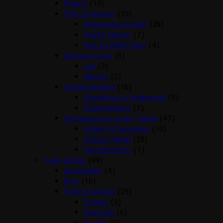
Planter
(10)
Pynt til Akvariet
(39)
Dekorations Artikler
(26)
Plastik Planter
(7)
Reje og Malle Huler
(4)
Silicone og Lim
(5)
Lim
(3)
Silicone
(2)
Vandbehandling
(16)
Klargøring og Vedligehold
(9)
Plantegødning
(7)
Varmelegemer og div. Teknik
(47)
Artikler til Rengøring
(10)
Diverse Teknik
(28)
Varmelegemer
(7)
Fugle artikler
(89)
Bunddække
(4)
Bure
(10)
Foder & Snacks
(29)
Kanarie
(3)
Papegøje
(6)