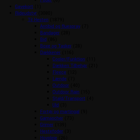
Foder
(6)
Gavekort
(1)
Rideudstyr
(3080)
Til Hesten
(1879)
Antibid og fluespray
(7)
Bandager
(28)
Bid
(86)
Boxe og Tasker
(28)
Dækkener
(116)
Cooler/Funktion
(11)
Dækken Tilbehør
(21)
Fleece
(12)
Lænde
(7)
Outdoor
(40)
Outdoor Rain
(15)
Stald/Transport
(4)
Uld
(3)
Fortøj og martingal
(9)
Gamascher
(73)
Grimer
(139)
Hestefoder
(3)
Hovpleje
(26)