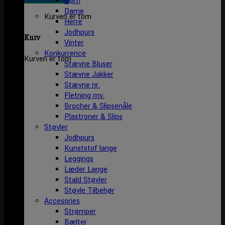
Børn
Dame
Kurven er tom
Herre
Jodhpurs
Kurv
Vinter
Konkurrence
Kurven er tom
Stævne Bluser
Stævne Jakker
Stævne nr.
Fletning mv.
Brocher & Slipsenåle
Plastroner & Slips
Støvler
Jodhpurs
Kunststof lange
Leggings
Læder Lange
Stald Støvler
Støvle Tilbehør
Accesories
Strømper
Bælter