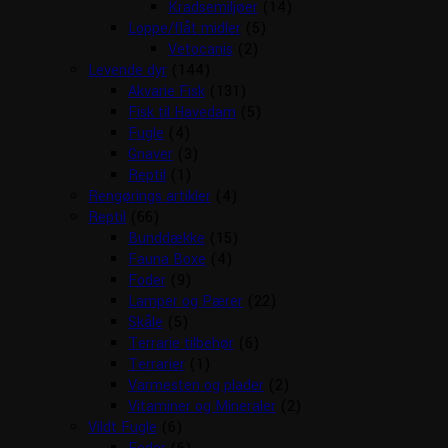
Kradsemiljøer
(14)
Loppe/flåt midler
(5)
Vetocanis
(2)
Levende dyr
(144)
Akvarie Fisk
(131)
Fisk til Havedam
(5)
Fugle
(4)
Gnaver
(3)
Reptil
(1)
Rengørings artikler
(4)
Reptil
(66)
Bunddække
(15)
Fauna Boxe
(4)
Foder
(9)
Lamper og Pærer
(22)
Skåle
(5)
Terrarie tilbehør
(6)
Terrarier
(1)
Varmesten og plader
(2)
Vitaminer og Mineraler
(2)
Vildt Fugle
(6)