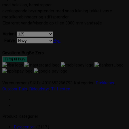
med haleklap, benstropper
overlappende brystspænder med snap lukning takket være
metalkarabinhager og stiftspænder
Ekstremt vandafvisende op til en 3000 mm vandsøjle
Variant
Farve
Ryd
Covalliero RugBe Zero
Tilføj til kurv
Varenummer (SKU):
4018653266793
Kategorier:
Dækkener
,
Outdoor Rain
,
Rideudstyr
,
Til Hesten
Produkt Kategorier
Dyrecenter
(2117)