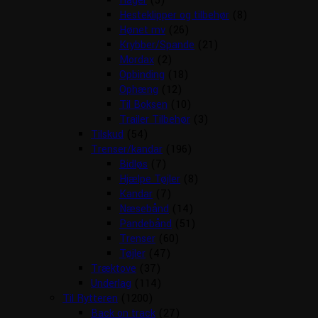
Hager
(5)
Hesteklipper og tilbehør
(8)
Hønet mv
(26)
Krybber/Spande
(21)
Mordax
(2)
Opbinding
(18)
Ophæng
(12)
Til Boksen
(10)
Trailer Tilbehør
(3)
Tilskud
(54)
Trenser/kandar
(196)
Bidløs
(7)
Hjælpe Tøjler
(8)
Kandar
(7)
Næsebånd
(14)
Pandebånd
(51)
Trenser
(60)
Tøjler
(47)
Træktove
(37)
Underlag
(114)
Til Rytteren
(1200)
Back on track
(27)