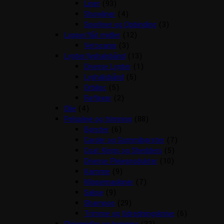
Liner
(93)
Showliner
(4)
Sporliner og Opbinding
(3)
Loppe/flåt midler
(12)
Vetocanis
(3)
Lygter/lyshalsbånd
(13)
Diverse Lygter
(1)
Lyshalsbånd
(5)
Orbiloc
(5)
Reflexer
(2)
Olie
(4)
Pelspleje og trimning
(88)
Børster
(6)
Carder og Gummibørster
(7)
Coat Kings og Shedders
(5)
Diverse Plejeprodukter
(10)
Kamme
(9)
Klippemaskiner
(7)
Sakse
(9)
Shampoo
(29)
Trimme og Udredningsknive
(6)