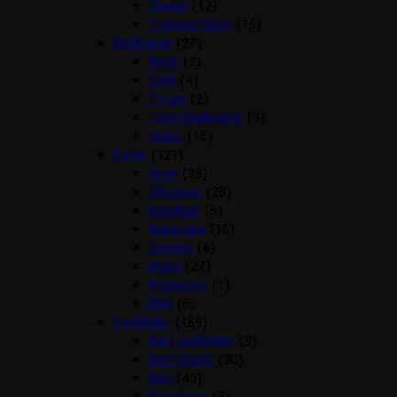
Tasker
(12)
Transportbure
(15)
Dækkener
(27)
Regn
(3)
Strik
(4)
Terapi
(2)
Tørre Dækkener
(3)
Vinter
(15)
Foder
(121)
Arion
(39)
Chicopee
(20)
Easybarf
(5)
Eukanuba
(16)
Genesis
(6)
Mush
(27)
Pronature
(1)
Rafi
(6)
Godbidder
(169)
Barf godbidder
(3)
Barf Snack
(20)
Ben
(40)