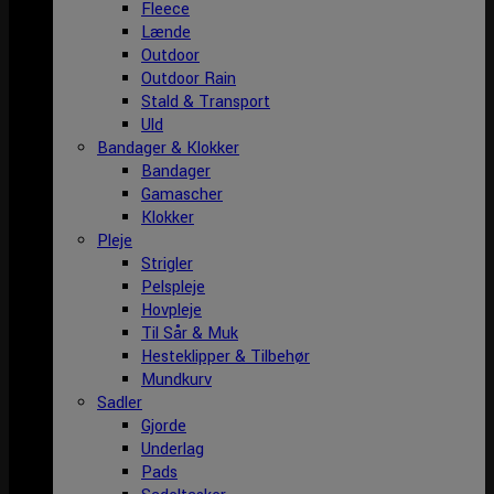
Fleece
Lænde
Outdoor
Outdoor Rain
Stald & Transport
Uld
Bandager & Klokker
Bandager
Gamascher
Klokker
Pleje
Strigler
Pelspleje
Hovpleje
Til Sår & Muk
Hesteklipper & Tilbehør
Mundkurv
Sadler
Gjorde
Underlag
Pads