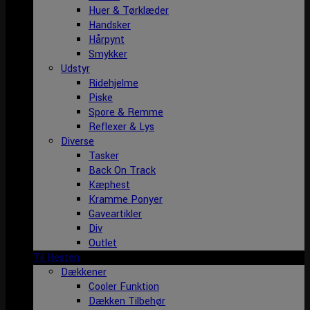
Huer & Tørklæder
Handsker
Hårpynt
Smykker
Udstyr
Ridehjelme
Piske
Spore & Remme
Reflexer & Lys
Diverse
Tasker
Back On Track
Kæphest
Kramme Ponyer
Gaveartikler
Div
Outlet
Til Hesten
Dækkener
Cooler Funktion
Dækken Tilbehør