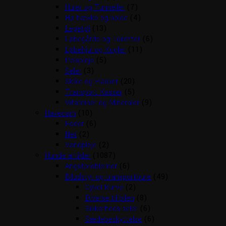
Huler og Tunneller
(7)
Hø hække og bolde
(4)
Legetøj
(13)
Løbegårde og Toiletter
(6)
Løbehjul og Kugler
(11)
Pelspleje
(5)
Seler
(3)
Skåle og Flasker
(20)
Transport Kasser
(5)
Vitaminer og Mineraler
(9)
Havedam
(10)
Foder
(6)
Net
(2)
Vandpleje
(2)
Hunde artikler
(1087)
Angstproblemer
(6)
Biludstyr og transportbure
(49)
Cykel Kurve
(2)
Diverse til bilen
(8)
Sikkerheds seler
(6)
Sædebeskyttelse
(6)