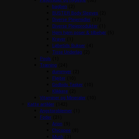
Plejemidler og hygiejne
(32)
bagben
(2)
BUSTER Body Sleeves
(2)
Diverse Plejemidler
(17)
Diverse Plejeprodukter
(1)
Høm høm poser & tilbehør
(5)
Kraver
(1)
Løbetids Bukser
(4)
Tisse Underlag
(2)
Pools
(1)
Træning
(24)
dummyer
(2)
Fløjter
(10)
Godbids Tasker
(10)
Klikkere
(2)
Vitaminer og Mineraler
(10)
Katte artikler
(142)
Angstproblemer
(1)
Foder
(21)
Arion
(9)
Chicopee
(8)
Mush
(3)