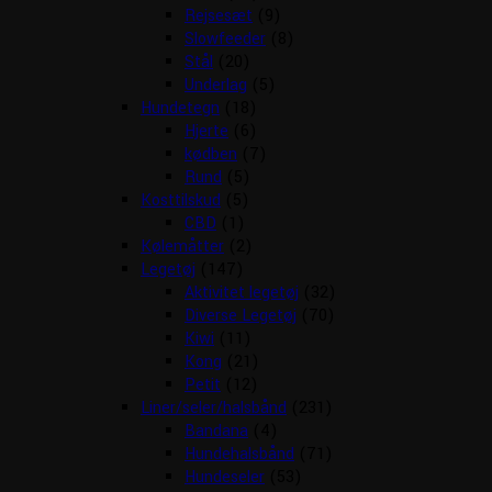
Rejsesæt
(9)
Slowfeeder
(8)
Stål
(20)
Underlag
(5)
Hundetegn
(18)
Hjerte
(6)
kødben
(7)
Rund
(5)
Kosttilskud
(5)
CBD
(1)
Kølemåtter
(2)
Legetøj
(147)
Aktivitet legetøj
(32)
Diverse Legetøj
(70)
Kiwi
(11)
Kong
(21)
Petit
(12)
Liner/seler/halsbånd
(231)
Bandana
(4)
Hundehalsbånd
(71)
Hundeseler
(53)