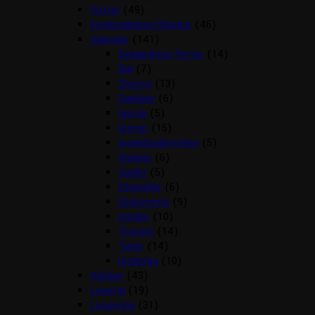
Hutter
(49)
Insektdækken/Masker
(46)
Islænder
(141)
Beklædning Rytter
(14)
Bid
(7)
Diverse
(13)
Dækken
(6)
Gjorde
(5)
Grimer
(15)
Insektbeskyttelse
(5)
Klokker
(6)
Sadler
(5)
Stigbøjler
(6)
Stigremme
(9)
strigler
(10)
Trenser
(14)
Tøjler
(14)
Underlag
(10)
Klokker
(43)
Legetøj
(19)
Longering
(31)