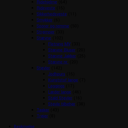
Ridehjelme
(64)
Rideveste
(15)
Sikkerhedsveste
(11)
Smykker
(6)
Sporer og remme
(50)
Strømper
(33)
Stævne
(102)
Fletning MV
(33)
Stævne Bluser
(20)
Stævne Jakker
(25)
Stævne nr.
(20)
Støvler
(142)
Jodhpurs
(15)
Kunststof lange
(7)
Leggings
(17)
Læder lange
(46)
Stald Støvler
(16)
Støvle tilbehør
(38)
Tasker
(43)
Trøjer
(8)
Beskrivelse