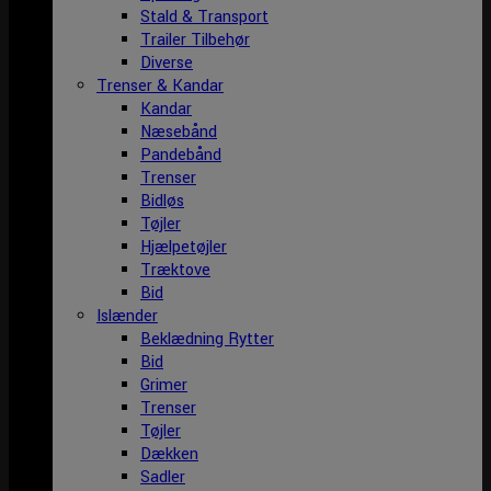
Stald & Transport
Trailer Tilbehør
Diverse
Trenser & Kandar
Kandar
Næsebånd
Pandebånd
Trenser
Bidløs
Tøjler
Hjælpetøjler
Træktove
Bid
Islænder
Beklædning Rytter
Bid
Grimer
Trenser
Tøjler
Dækken
Sadler