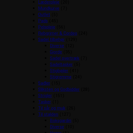
Læderpleje
(20)
Mundkurve
(7)
Outlet
(5)
Pads
(45)
Pelspleje
(56)
Rebgrimer & Cordeo
(24)
Sadel tilbehør
(129)
Diverse
(12)
Gjorde
(35)
Sadel overtræk
(7)
Sadeltasker
(5)
Stigbøjler
(41)
Stigremme
(24)
Sadler
(15)
Sliksten og Godbidder
(28)
Strigler
(151)
Tasker
(1)
Til sår og muk
(26)
Til stalden
(127)
Boksgardin
(5)
Diverse
(10)