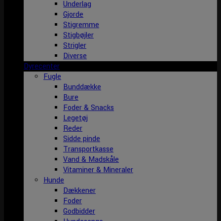
Underlag
Gjorde
Stigremme
Stigbøjler
Strigler
Diverse
Dyrecenter
Fugle
Bunddække
Bure
Foder & Snacks
Legetøj
Reder
Sidde pinde
Transportkasse
Vand & Madskåle
Vitaminer & Mineraler
Hunde
Dækkener
Foder
Godbidder