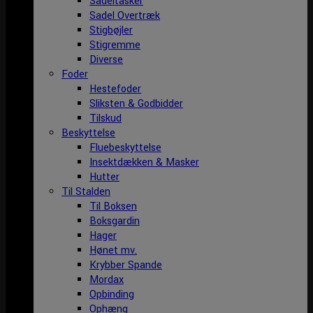
Sadeltasker
Sadel Overtræk
Stigbøjler
Stigremme
Diverse
Foder
Hestefoder
Sliksten & Godbidder
Tilskud
Beskyttelse
Fluebeskyttelse
Insektdækken & Masker
Hutter
Til Stalden
Til Boksen
Boksgardin
Hager
Hønet mv.
Krybber Spande
Mordax
Opbinding
Ophæng