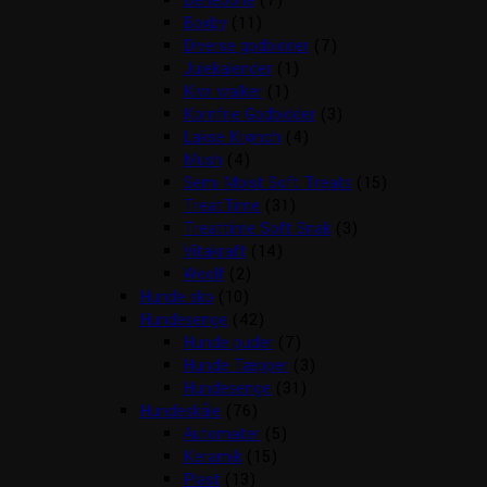
Benebone
(7)
Boxby
(11)
Diverse godbidder
(7)
Julekalender
(1)
Kiwi walker
(1)
Kornfrie Godbidder
(3)
Lakse Krønch
(4)
Mush
(4)
Semi Moist Soft Treats
(15)
TreatTime
(31)
Treattime Soft Snak
(3)
Vitakraft
(14)
Woolf
(2)
Hunde sko
(10)
Hundesenge
(42)
Hunde puder
(7)
Hunde Tæpper
(3)
Hundesenge
(31)
Hundeskåle
(76)
Automater
(5)
Keramik
(15)
Plast
(13)