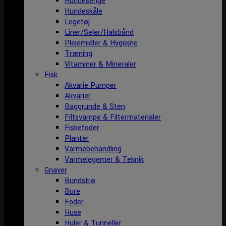
Hundesenge
Hundeskåle
Legetøj
Liner/Seler/Halsbånd
Plejemidler & Hygiejne
Træning
Vitaminer & Mineraler
Fisk
Akvarie Pumper
Akvarier
Baggrunde & Sten
Filtsvampe & Filtermaterialer
Fiskefoder
Planter
Varmebehandling
Varmelegemer & Teknik
Gnaver
Bundstrø
Bure
Foder
Huse
Huler & Tunneller