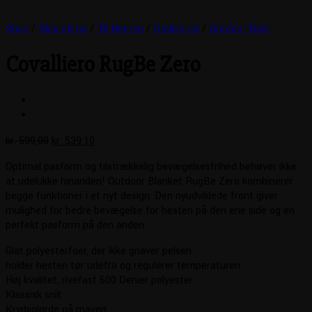
Shop
/
Rideudstyr
/
Til Hesten
/
Dækkener
/
Outdoor Rain
Covalliero RugBe Zero
Den
Den
kr.
599,00
kr.
539,10
oprindelige
aktuelle
Optimal pasform og tilstrækkelig bevægelsesfrihed behøver ikke
pris
pris
at udelukke hinanden! Outdoor Blanket RugBe Zero kombinerer
var:
er:
begge funktioner i et nyt design. Den nyudviklede front giver
kr. 599,00.
kr. 539,10.
mulighed for bedre bevægelse for hesten på den ene side og en
perfekt pasform på den anden.
Glat polyesterfoer, der ikke gnaver pelsen
holder hesten tør udefra og regulerer temperaturen
Høj kvalitet, rivefast 600 Denier polyester
Klassisk snit
Krydsgjorde på maven