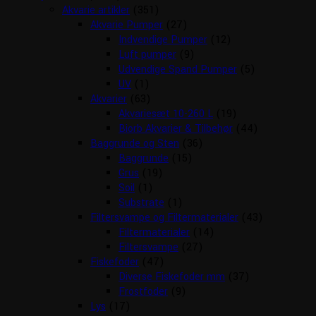
Akvarie artikler
(351)
Akvarie Pumper
(27)
Indvendige Pumper
(12)
Luft pumper
(9)
Udvendige Spand Pumper
(5)
UV
(1)
Akvarier
(63)
Akvariesæt 10-260 L
(19)
Biorb Akvarier & Tilbehør
(44)
Baggrunde og Sten
(36)
Baggrunde
(15)
Grus
(19)
Soil
(1)
Substrate
(1)
Filtersvampe og Filtermaterialer
(43)
Filtermaterialer
(14)
Filtersvampe
(27)
Fiskefoder
(47)
Diverse Fiskefoder mm
(37)
Frostfoder
(9)
Lys
(17)