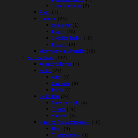
Tisse Underlag
(2)
Pools
(1)
Træning
(24)
dummyer
(2)
Fløjter
(10)
Godbids Tasker
(10)
Klikkere
(2)
Vitaminer og Mineraler
(10)
Katte artikler
(142)
Angstproblemer
(1)
Foder
(21)
Arion
(9)
Chicopee
(8)
Mush
(3)
Godbidder
(29)
Græs og malt
(4)
Treats
(19)
Vådkost
(6)
Huler og Transportkasser
(10)
Huler
(9)
Transportbure
(1)