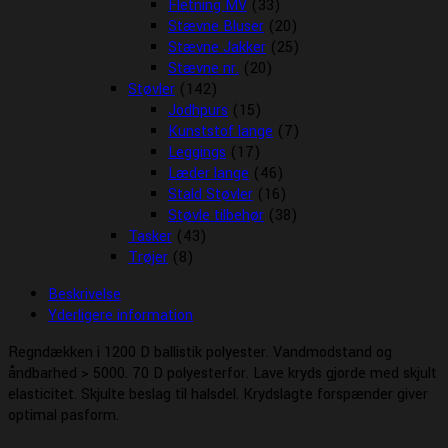
Fletning MV
(33)
Stævne Bluser
(20)
Stævne Jakker
(25)
Stævne nr.
(20)
Støvler
(142)
Jodhpurs
(15)
Kunststof lange
(7)
Leggings
(17)
Læder lange
(46)
Stald Støvler
(16)
Støvle tilbehør
(38)
Tasker
(43)
Trøjer
(8)
Beskrivelse
Yderligere information
Regndækken i 1200 D ballistik polyester. Vandmodstand og
åndbarhed > 5000. 70 D polyesterfor. Lave kryds gjorde med skjult
elasticitet. Skjulte beslag til halsdel. Krydslagte forspænder giver
optimal pasform.