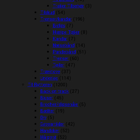
Trailer Tilbehør
(3)
Tilskud
(54)
Trenser/kandar
(196)
Bidløs
(7)
Hjælpe Tøjler
(8)
Kandar
(7)
Næsebånd
(14)
Pandebånd
(51)
Trenser
(60)
Tøjler
(47)
Træktove
(37)
Underlag
(114)
Til Rytteren
(1200)
Back on track
(27)
Bluser
(45)
Brocher/slipsenåle
(5)
Bælter
(19)
Div
(5)
Gaveartikler
(42)
Handsker
(52)
Hårpynt
(52)