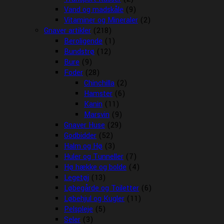
Vand og madskåle
(9)
Vitaminer og Mineraler
(2)
Gnaver artikler
(218)
Beroligende
(1)
Bundstrø
(12)
Bure
(9)
Foder
(28)
Chinchilla
(2)
Hamster
(6)
Kanin
(11)
Marsvin
(9)
Gnaver Huse
(29)
Godbidder
(52)
Halm og Hø
(3)
Huler og Tunneller
(7)
Hø hække og bolde
(4)
Legetøj
(13)
Løbegårde og Toiletter
(6)
Løbehjul og Kugler
(11)
Pelspleje
(5)
Seler
(3)