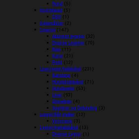
Rund
(5)
Kosttilskud
(5)
CBD
(1)
Kølemåtter
(2)
Legetøj
(147)
Aktivitet legetøj
(32)
Diverse Legetøj
(70)
Kiwi
(11)
Kong
(21)
Petit
(12)
Liner/seler/halsbånd
(231)
Bandana
(4)
Hundehalsbånd
(71)
Hundeseler
(53)
Liner
(93)
Showliner
(4)
Sporliner og Opbinding
(3)
Loppe/flåt midler
(12)
Vetocanis
(3)
Lygter/lyshalsbånd
(13)
Diverse Lygter
(1)