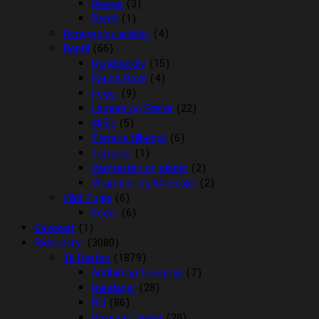
Gnaver
(3)
Reptil
(1)
Rengørings artikler
(4)
Reptil
(66)
Bunddække
(15)
Fauna Boxe
(4)
Foder
(9)
Lamper og Pærer
(22)
Skåle
(5)
Terrarie tilbehør
(6)
Terrarier
(1)
Varmesten og plader
(2)
Vitaminer og Mineraler
(2)
Vildt Fugle
(6)
Foder
(6)
Gavekort
(1)
Rideudstyr
(3080)
Til Hesten
(1879)
Antibid og fluespray
(7)
Bandager
(28)
Bid
(86)
Boxe og Tasker
(28)