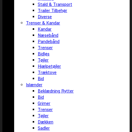
Stald & Transport
Trailer Tilbehør
Diverse
Trenser & Kandar
Kandar
Næsebånd
Pandebånd
Trenser
Bidløs
Tøjler
Hjælpetøjler
Træktove
Bid
Islænder
Beklædning Rytter
Bid
Grimer
Trenser
Tøjler
Dækken
Sadler