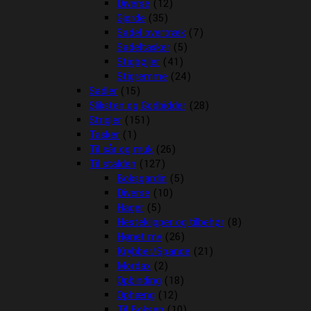
Diverse
(12)
Gjorde
(35)
Sadel overtræk
(7)
Sadeltasker
(5)
Stigbøjler
(41)
Stigremme
(24)
Sadler
(15)
Sliksten og Godbidder
(28)
Strigler
(151)
Tasker
(1)
Til sår og muk
(26)
Til stalden
(127)
Boksgardin
(5)
Diverse
(10)
Hager
(5)
Hesteklipper og tilbehør
(8)
Hønet mv
(26)
Krybber/Spande
(21)
Mordax
(2)
Opbinding
(18)
Ophæng
(12)
Til Boksen
(10)