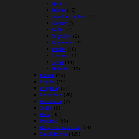
Gjorde
(5)
Grimer
(15)
Insektbeskyttelse
(5)
Klokker
(6)
Sadler
(5)
Stigbøjler
(6)
Stigremme
(9)
strigler
(10)
Trenser
(14)
Tøjler
(14)
Underlag
(10)
Klokker
(43)
Legetøj
(19)
Longering
(31)
Læderpleje
(20)
Mundkurve
(7)
Outlet
(5)
Pads
(45)
Pelspleje
(56)
Rebgrimer & Cordeo
(24)
Sadel tilbehør
(129)