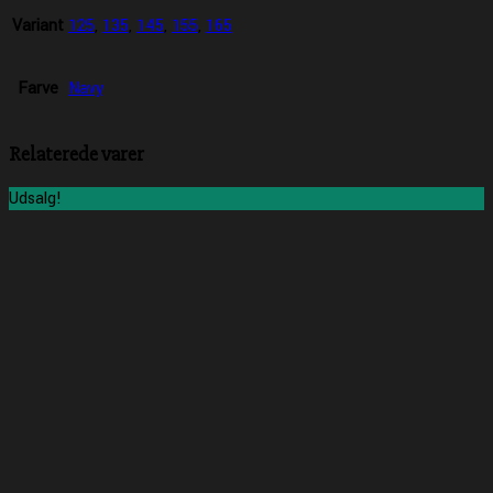
Variant
125
,
135
,
145
,
155
,
165
Farve
Navy
Relaterede varer
Udsalg!