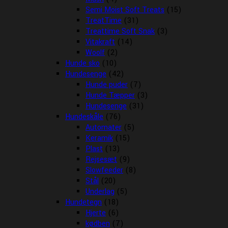
Semi Moist Soft Treats
(15)
TreatTime
(31)
Treattime Soft Snak
(3)
Vitakraft
(14)
Woolf
(2)
Hunde sko
(10)
Hundesenge
(42)
Hunde puder
(7)
Hunde Tæpper
(3)
Hundesenge
(31)
Hundeskåle
(76)
Automater
(5)
Keramik
(15)
Plast
(13)
Rejsesæt
(9)
Slowfeeder
(8)
Stål
(20)
Underlag
(5)
Hundetegn
(18)
Hjerte
(6)
kødben
(7)