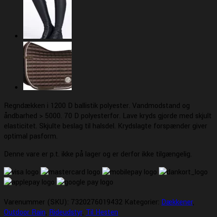
Regndækken i 1200 D ballistik polyester. Vandmodstand og
åndbarhed > 5000. 70 D polyesterfor. Lave kryds gjorde med skjult
elasticitet. Skjulte beslag til halsdel. Krydslagte forspænder giver
optimal pasform.
Denne vare er p.t. ikke på lager og er derfor ikke tilgængelig.
Varenummer (SKU):
7320276019432
Kategorier:
Dækkener
,
Outdoor Rain
,
Rideudstyr
,
Til Hesten