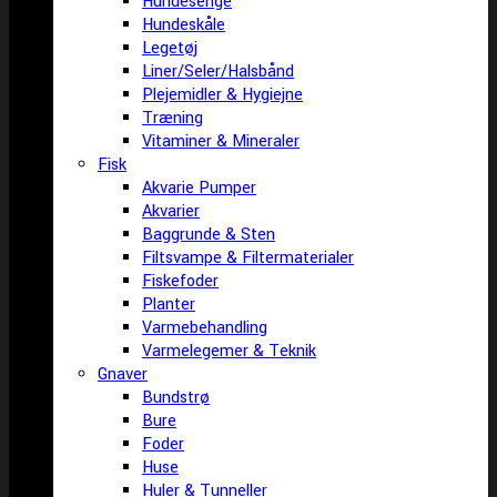
Hundesenge
Hundeskåle
Legetøj
Liner/Seler/Halsbånd
Plejemidler & Hygiejne
Træning
Vitaminer & Mineraler
Fisk
Akvarie Pumper
Akvarier
Baggrunde & Sten
Filtsvampe & Filtermaterialer
Fiskefoder
Planter
Varmebehandling
Varmelegemer & Teknik
Gnaver
Bundstrø
Bure
Foder
Huse
Huler & Tunneller