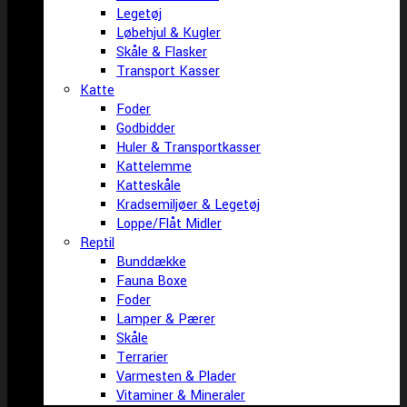
Legetøj
Løbehjul & Kugler
Skåle & Flasker
Transport Kasser
Katte
Foder
Godbidder
Huler & Transportkasser
Kattelemme
Katteskåle
Kradsemiljøer & Legetøj
Loppe/Flåt Midler
Reptil
Bunddække
Fauna Boxe
Foder
Lamper & Pærer
Skåle
Terrarier
Varmesten & Plader
Vitaminer & Mineraler