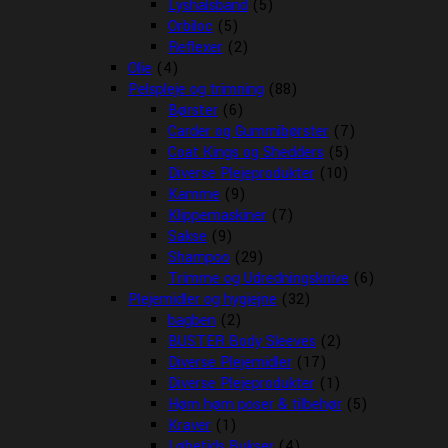
Lyshalsbånd
(5)
Orbiloc
(5)
Reflexer
(2)
Olie
(4)
Pelspleje og trimning
(88)
Børster
(6)
Carder og Gummibørster
(7)
Coat Kings og Shedders
(5)
Diverse Plejeprodukter
(10)
Kamme
(9)
Klippemaskiner
(7)
Sakse
(9)
Shampoo
(29)
Trimme og Udredningsknive
(6)
Plejemidler og hygiejne
(32)
bagben
(2)
BUSTER Body Sleeves
(2)
Diverse Plejemidler
(17)
Diverse Plejeprodukter
(1)
Høm høm poser & tilbehør
(5)
Kraver
(1)
Løbetids Bukser
(4)