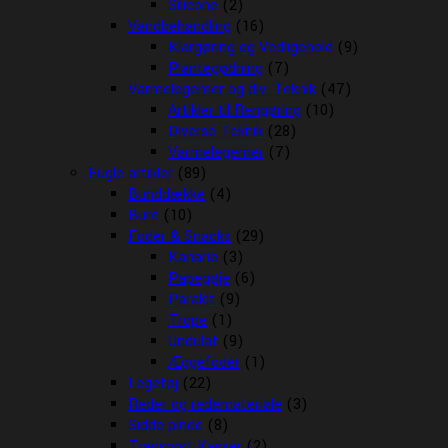
Silicone
(2)
Vandbehandling
(16)
Klargøring og Vedligehold
(9)
Plantegødning
(7)
Varmelegemer og div. Teknik
(47)
Artikler til Rengøring
(10)
Diverse Teknik
(28)
Varmelegemer
(7)
Fugle artikler
(89)
Bunddække
(4)
Bure
(10)
Foder & Snacks
(29)
Kanarie
(3)
Papegøje
(6)
Parakit
(9)
Trope
(1)
Undulat
(9)
Æggefoder
(1)
Legetøj
(22)
Reder og redemateriale
(3)
Sidde pinde
(8)
Transport Kasser
(2)