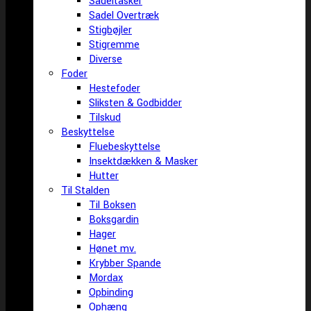
Sadeltasker
Sadel Overtræk
Stigbøjler
Stigremme
Diverse
Foder
Hestefoder
Sliksten & Godbidder
Tilskud
Beskyttelse
Fluebeskyttelse
Insektdækken & Masker
Hutter
Til Stalden
Til Boksen
Boksgardin
Hager
Hønet mv.
Krybber Spande
Mordax
Opbinding
Ophæng