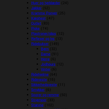
Huer og tørklæder
(24)
Jakker
(52)
Kramme Ponyer
(25)
Kæphest
(47)
Outlet
(83)
Piske
(74)
Plastroner/slips
(12)
Reflexer og lys
(13)
Ridebukser
(149)
Børn
(32)
Dame
(91)
Herre
(6)
Jodhpurs
(12)
Vinter
(6)
Ridehjelme
(64)
Rideveste
(15)
Sikkerhedsveste
(11)
Smykker
(6)
Sporer og remme
(50)
Strømper
(33)
Stævne
(102)