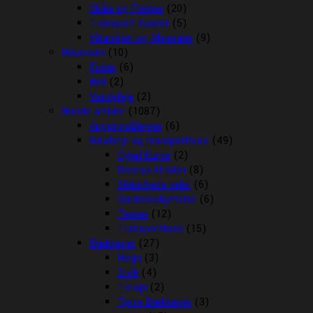
Skåle og Flasker
(20)
Transport Kasser
(5)
Vitaminer og Mineraler
(9)
Havedam
(10)
Foder
(6)
Net
(2)
Vandpleje
(2)
Hunde artikler
(1087)
Angstproblemer
(6)
Biludstyr og transportbure
(49)
Cykel Kurve
(2)
Diverse til bilen
(8)
Sikkerheds seler
(6)
Sædebeskyttelse
(6)
Tasker
(12)
Transportbure
(15)
Dækkener
(27)
Regn
(3)
Strik
(4)
Terapi
(2)
Tørre Dækkener
(3)