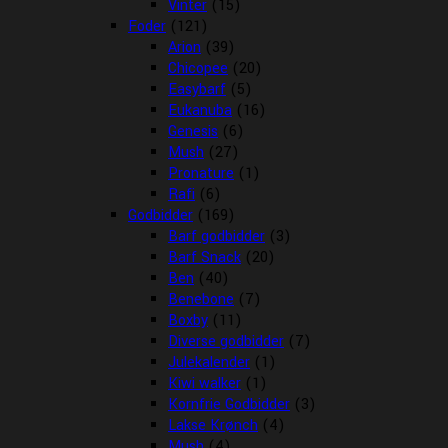
Vinter
(15)
Foder
(121)
Arion
(39)
Chicopee
(20)
Easybarf
(5)
Eukanuba
(16)
Genesis
(6)
Mush
(27)
Pronature
(1)
Rafi
(6)
Godbidder
(169)
Barf godbidder
(3)
Barf Snack
(20)
Ben
(40)
Benebone
(7)
Boxby
(11)
Diverse godbidder
(7)
Julekalender
(1)
Kiwi walker
(1)
Kornfrie Godbidder
(3)
Lakse Krønch
(4)
Mush
(4)