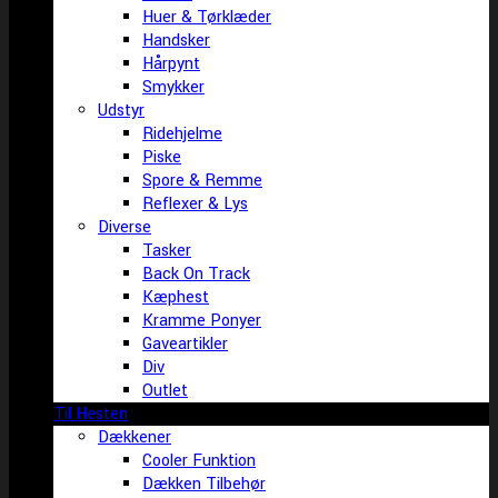
Huer & Tørklæder
Handsker
Hårpynt
Smykker
Udstyr
Ridehjelme
Piske
Spore & Remme
Reflexer & Lys
Diverse
Tasker
Back On Track
Kæphest
Kramme Ponyer
Gaveartikler
Div
Outlet
Til Hesten
Dækkener
Cooler Funktion
Dækken Tilbehør