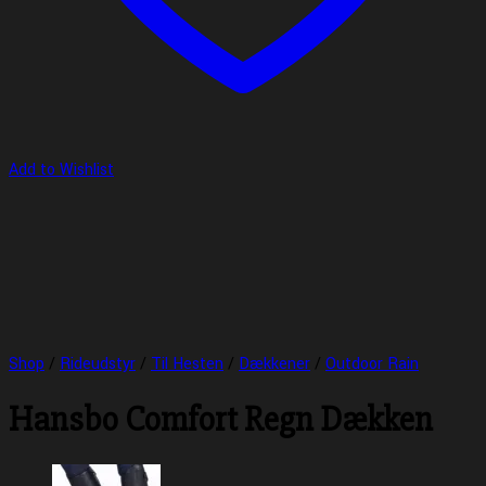
Add to Wishlist
Shop
/
Rideudstyr
/
Til Hesten
/
Dækkener
/
Outdoor Rain
Hansbo Comfort Regn Dækken