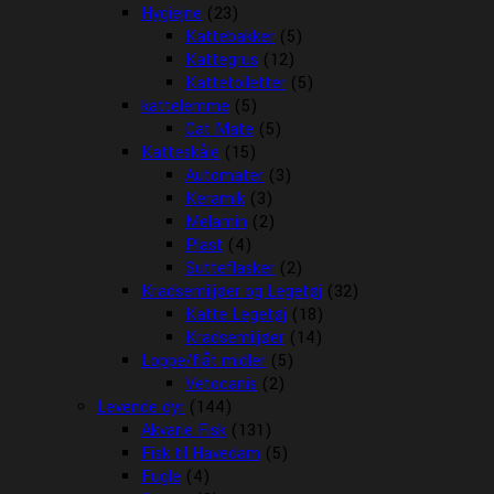
Hygiejne
(23)
Kattebakker
(5)
Kattegrus
(12)
Kattetoiletter
(5)
kattelemme
(5)
Cat Mate
(5)
Katteskåle
(15)
Automater
(3)
Keramik
(3)
Melamin
(2)
Plast
(4)
Sutteflasker
(2)
Kradsemiljøer og Legetøj
(32)
Katte Legetøj
(18)
Kradsemiljøer
(14)
Loppe/flåt midler
(5)
Vetocanis
(2)
Levende dyr
(144)
Akvarie Fisk
(131)
Fisk til Havedam
(5)
Fugle
(4)