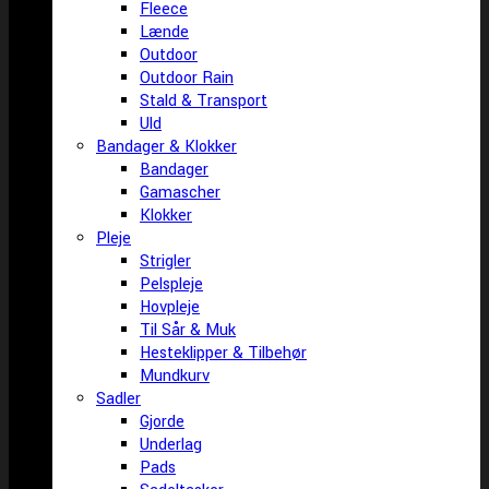
Fleece
Lænde
Outdoor
Outdoor Rain
Stald & Transport
Uld
Bandager & Klokker
Bandager
Gamascher
Klokker
Pleje
Strigler
Pelspleje
Hovpleje
Til Sår & Muk
Hesteklipper & Tilbehør
Mundkurv
Sadler
Gjorde
Underlag
Pads