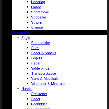
Underlag
Gjorde
Stigremme
Stigbøjler
Strigler
Diverse
Dyrecenter
Fugle
Bunddække
Bure
Foder & Snacks
Legetøj
Reder
Sidde pinde
Transportkasse
Vand & Madskåle
Vitaminer & Mineraler
Hunde
Dækkener
Foder
Godbidder