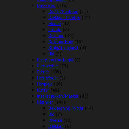
Dækkener
(116)
Cooler/Funktion
(11)
Dækken Tilbehør
(21)
Fleece
(12)
Lænde
(7)
Outdoor
(40)
Outdoor Rain
(15)
Stald/Transport
(4)
Uld
(3)
Fortøj og martingal
(9)
Gamascher
(73)
Grimer
(139)
Hestefoder
(3)
Hovpleje
(26)
Hutter
(49)
Insektdækken/Masker
(46)
Islænder
(141)
Beklædning Rytter
(14)
Bid
(7)
Diverse
(13)
Dækken
(6)