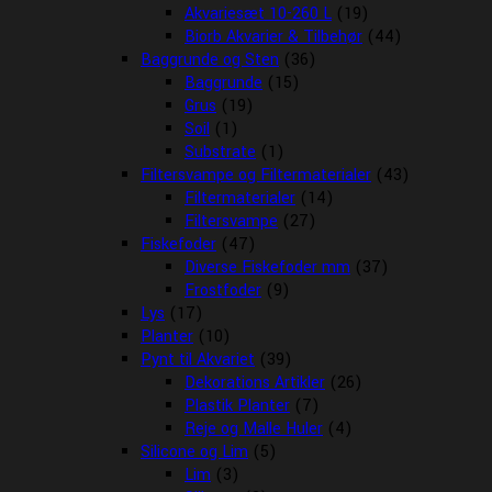
Akvariesæt 10-260 L
(19)
Biorb Akvarier & Tilbehør
(44)
Baggrunde og Sten
(36)
Baggrunde
(15)
Grus
(19)
Soil
(1)
Substrate
(1)
Filtersvampe og Filtermaterialer
(43)
Filtermaterialer
(14)
Filtersvampe
(27)
Fiskefoder
(47)
Diverse Fiskefoder mm
(37)
Frostfoder
(9)
Lys
(17)
Planter
(10)
Pynt til Akvariet
(39)
Dekorations Artikler
(26)
Plastik Planter
(7)
Reje og Malle Huler
(4)
Silicone og Lim
(5)
Lim
(3)