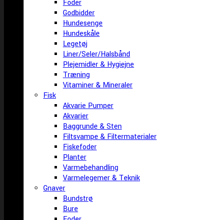
Foder
Godbidder
Hundesenge
Hundeskåle
Legetøj
Liner/Seler/Halsbånd
Plejemidler & Hygiejne
Træning
Vitaminer & Mineraler
Fisk
Akvarie Pumper
Akvarier
Baggrunde & Sten
Filtsvampe & Filtermaterialer
Fiskefoder
Planter
Varmebehandling
Varmelegemer & Teknik
Gnaver
Bundstrø
Bure
Foder