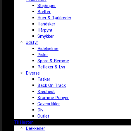
Strømper
Bælter
Huer & Tørklæder
Handsker
Hårpynt
Smykker
Udstyr
Ridehjelme
Piske
Spore & Remme
Reflexer & Lys
Diverse
Tasker
Back On Track
Kæphest
Kramme Ponyer
Gaveartikler
Div
Outlet
Til Hesten
Dækkener