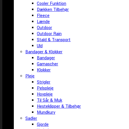
Cooler Funktion
Dækken Tilbehør
Fleece
Lænde
Outdoor
Outdoor Rain
Stald & Transport
Uld
Bandager & Klokker
Bandager
Gamascher
Klokker
Pleje
Strigler
Pelspleje
Hovpleje
Til Sår & Muk
Hesteklipper & Tilbehør
Mundkurv
Sadler
Gjorde