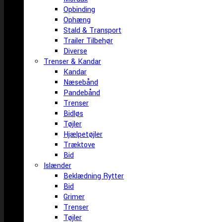
Opbinding
Ophæng
Stald & Transport
Trailer Tilbehør
Diverse
Trenser & Kandar
Kandar
Næsebånd
Pandebånd
Trenser
Bidløs
Tøjler
Hjælpetøjler
Træktove
Bid
Islænder
Beklædning Rytter
Bid
Grimer
Trenser
Tøjler