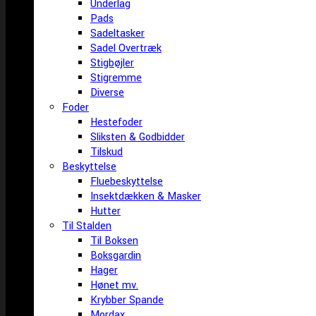
Underlag
Pads
Sadeltasker
Sadel Overtræk
Stigbøjler
Stigremme
Diverse
Foder
Hestefoder
Sliksten & Godbidder
Tilskud
Beskyttelse
Fluebeskyttelse
Insektdækken & Masker
Hutter
Til Stalden
Til Boksen
Boksgardin
Hager
Hønet mv.
Krybber Spande
Mordax