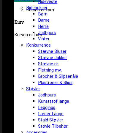
Rideveste
Ridebukser
Kurven er tom
Børn
Dame
Kurv
Herre
Jodhpurs
Kurven er tom
Vinter
Konkurrence
Stævne Bluser
Stævne Jakker
Stævne nr.
Fletning mv.
Brocher & Slipsenåle
Plastroner & Slips
Støvler
Jodhpurs
Kunststof lange
Leggings
Læder Lange
Stald Støvler
Støvle Tilbehør
Accesories