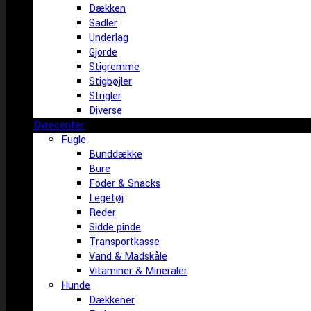
Dækken
Sadler
Underlag
Gjorde
Stigremme
Stigbøjler
Strigler
Diverse
Dyrecenter
Fugle
Bunddække
Bure
Foder & Snacks
Legetøj
Reder
Sidde pinde
Transportkasse
Vand & Madskåle
Vitaminer & Mineraler
Hunde
Dækkener