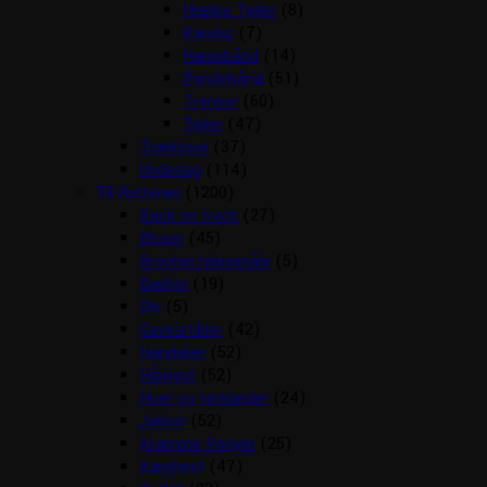
Hjælpe Tøjler
(8)
Kandar
(7)
Næsebånd
(14)
Pandebånd
(51)
Trenser
(60)
Tøjler
(47)
Træktove
(37)
Underlag
(114)
Til Rytteren
(1200)
Back on track
(27)
Bluser
(45)
Brocher/slipsenåle
(5)
Bælter
(19)
Div
(5)
Gaveartikler
(42)
Handsker
(52)
Hårpynt
(52)
Huer og tørklæder
(24)
Jakker
(52)
Kramme Ponyer
(25)
Kæphest
(47)