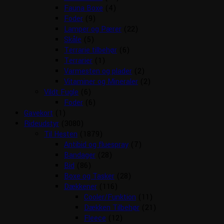
Fauna Boxe
(4)
Foder
(9)
Lamper og Pærer
(22)
Skåle
(5)
Terrarie tilbehør
(6)
Terrarier
(1)
Varmesten og plader
(2)
Vitaminer og Mineraler
(2)
Vildt Fugle
(6)
Foder
(6)
Gavekort
(1)
Rideudstyr
(3080)
Til Hesten
(1879)
Antibid og fluespray
(7)
Bandager
(28)
Bid
(86)
Boxe og Tasker
(28)
Dækkener
(116)
Cooler/Funktion
(11)
Dækken Tilbehør
(21)
Fleece
(12)