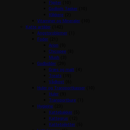
Fløjter
(10)
Godbids Tasker
(10)
Klikkere
(2)
Vitaminer og Mineraler
(10)
Katte artikler
(142)
Angstproblemer
(1)
Foder
(21)
Arion
(9)
Chicopee
(8)
Mush
(3)
Godbidder
(29)
Græs og malt
(4)
Treats
(19)
Vådkost
(6)
Huler og Transportkasser
(10)
Huler
(9)
Transportbure
(1)
Hygiejne
(23)
Kattebakker
(5)
Kattegrus
(12)
Kattetoiletter
(5)