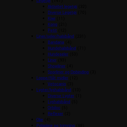
Legetøj
(147)
Aktivitet legetøj
(32)
Diverse Legetøj
(70)
Kiwi
(11)
Kong
(21)
Petit
(12)
Liner/seler/halsbånd
(231)
Bandana
(4)
Hundehalsbånd
(71)
Hundeseler
(53)
Liner
(93)
Showliner
(4)
Sporliner og Opbinding
(3)
Loppe/flåt midler
(12)
Vetocanis
(3)
Lygter/lyshalsbånd
(13)
Diverse Lygter
(1)
Lyshalsbånd
(5)
Orbiloc
(5)
Reflexer
(2)
Olie
(4)
Pelspleje og trimning
(88)