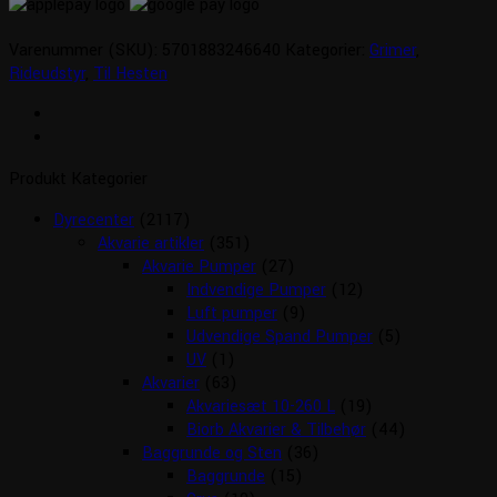
Varenummer (SKU):
5701883246640
Kategorier:
Grimer
,
Rideudstyr
,
Til Hesten
Produkt Kategorier
Dyrecenter
(2117)
Akvarie artikler
(351)
Akvarie Pumper
(27)
Indvendige Pumper
(12)
Luft pumper
(9)
Udvendige Spand Pumper
(5)
UV
(1)
Akvarier
(63)
Akvariesæt 10-260 L
(19)
Biorb Akvarier & Tilbehør
(44)
Baggrunde og Sten
(36)
Baggrunde
(15)