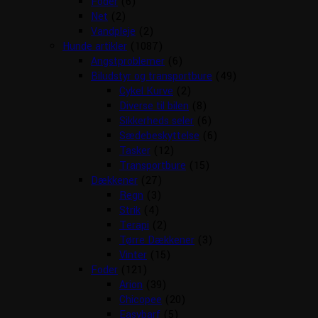
Foder
(6)
Net
(2)
Vandpleje
(2)
Hunde artikler
(1087)
Angstproblemer
(6)
Biludstyr og transportbure
(49)
Cykel Kurve
(2)
Diverse til bilen
(8)
Sikkerheds seler
(6)
Sædebeskyttelse
(6)
Tasker
(12)
Transportbure
(15)
Dækkener
(27)
Regn
(3)
Strik
(4)
Terapi
(2)
Tørre Dækkener
(3)
Vinter
(15)
Foder
(121)
Arion
(39)
Chicopee
(20)
Easybarf
(5)