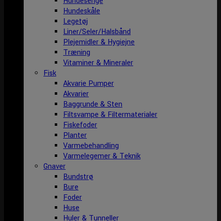
Hundesenge
Hundeskåle
Legetøj
Liner/Seler/Halsbånd
Plejemidler & Hygiejne
Træning
Vitaminer & Mineraler
Fisk
Akvarie Pumper
Akvarier
Baggrunde & Sten
Filtsvampe & Filtermaterialer
Fiskefoder
Planter
Varmebehandling
Varmelegemer & Teknik
Gnaver
Bundstrø
Bure
Foder
Huse
Huler & Tunneller