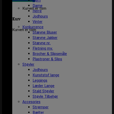
Børn
Dame
Kurven er tom
Herre
Jodhpurs
Kurv
Vinter
Konkurrence
Kurven er tom
Stævne Bluser
Stævne Jakker
Stævne nr.
Fletning mv.
Brocher & Slipsenåle
Plastroner & Slips
Støvler
Jodhpurs
Kunststof lange
Leggings
Læder Lange
Stald Støvler
Støvle Tilbehør
Accesories
Strømper
Bælter