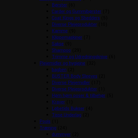
Børster
(6)
Carder og Gummibørster
(7)
Coat Kings og Shedders
(5)
Diverse Plejeprodukter
(10)
Kamme
(9)
Klippemaskiner
(7)
Sakse
(9)
Shampoo
(29)
Trimme og Udredningsknive
(6)
Plejemidler og hygiejne
(32)
bagben
(2)
BUSTER Body Sleeves
(2)
Diverse Plejemidler
(17)
Diverse Plejeprodukter
(1)
Høm høm poser & tilbehør
(5)
Kraver
(1)
Løbetids Bukser
(4)
Tisse Underlag
(2)
Pools
(1)
Træning
(24)
dummyer
(2)