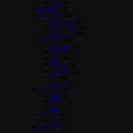
Woolf
(2)
Hunde sko
(10)
Hundesenge
(42)
Hunde puder
(7)
Hunde Tæpper
(3)
Hundesenge
(31)
Hundeskåle
(76)
Automater
(5)
Keramik
(15)
Plast
(13)
Rejsesæt
(9)
Slowfeeder
(8)
Stål
(20)
Underlag
(5)
Hundetegn
(18)
Hjerte
(6)
kødben
(7)
Rund
(5)
Kosttilskud
(5)
CBD
(1)
Kølemåtter
(2)