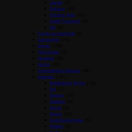
Lænde
(7)
Outdoor
(40)
Outdoor Rain
(15)
Stald/Transport
(4)
Uld
(3)
Fortøj og martingal
(9)
Gamascher
(73)
Grimer
(139)
Hestefoder
(3)
Hovpleje
(26)
Hutter
(49)
Insektdækken/Masker
(46)
Islænder
(141)
Beklædning Rytter
(14)
Bid
(7)
Diverse
(13)
Dækken
(6)
Gjorde
(5)
Grimer
(15)
Insektbeskyttelse
(5)
Klokker
(6)