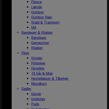
Fleece
Lænde
Outdoor
Outdoor Rain
Stald & Transport
Uld
Bandager & Klokker
Bandager
Gamascher
Klokker
Pleje
Strigler
Pelspleje
Hovpleje
Til Sår & Muk
Hesteklipper & Tilbehør
Mundkurv
Sadler
Gjorde
Underlag
Pads