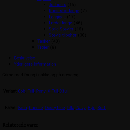
Jodhpurs
(15)
Kunststof lange
(7)
Leggings
(17)
Læder lange
(46)
Stald Støvler
(16)
Støvle tilbehør
(38)
Tasker
(43)
Trøjer
(8)
Beskrivelse
Yderligere information
Grime med foring i nakke og på næseryg
Variant
Cob
,
Full
,
Pony
,
X Full
,
Xfull
Farve
Brun
,
Cherise
,
Dusty blue
,
Lilla
,
Navy
,
Rød
,
Sort
Relaterede varer