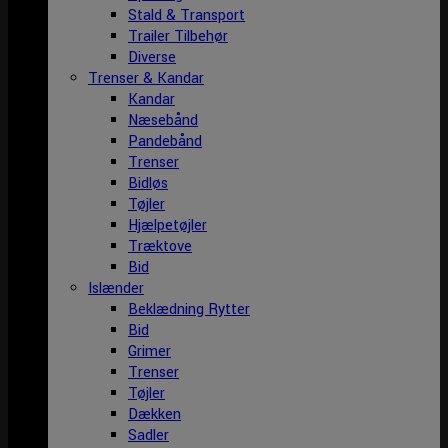
Stald & Transport
Trailer Tilbehør
Diverse
Trenser & Kandar
Kandar
Næsebånd
Pandebånd
Trenser
Bidløs
Tøjler
Hjælpetøjler
Træktove
Bid
Islænder
Beklædning Rytter
Bid
Grimer
Trenser
Tøjler
Dækken
Sadler