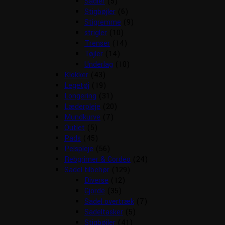
Sadler
(5)
Stigbøjler
(6)
Stigremme
(9)
strigler
(10)
Trenser
(14)
Tøjler
(14)
Underlag
(10)
Klokker
(43)
Legetøj
(19)
Longering
(31)
Læderpleje
(20)
Mundkurve
(7)
Outlet
(5)
Pads
(45)
Pelspleje
(56)
Rebgrimer & Cordeo
(24)
Sadel tilbehør
(129)
Diverse
(12)
Gjorde
(35)
Sadel overtræk
(7)
Sadeltasker
(5)
Stigbøjler
(41)