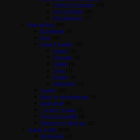
Artikler til Rengøring
(10)
Diverse Teknik
(28)
Varmelegemer
(7)
Fugle artikler
(89)
Bunddække
(4)
Bure
(10)
Foder & Snacks
(29)
Kanarie
(3)
Papegøje
(6)
Parakit
(9)
Trope
(1)
Undulat
(9)
Æggefoder
(1)
Legetøj
(22)
Reder og redemateriale
(3)
Sidde pinde
(8)
Transport Kasser
(2)
Vand og madskåle
(9)
Vitaminer og Mineraler
(2)
Gnaver artikler
(218)
Beroligende
(1)