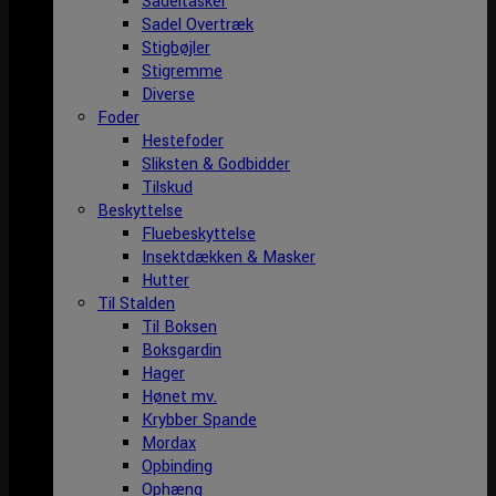
Sadeltasker
Sadel Overtræk
Stigbøjler
Stigremme
Diverse
Foder
Hestefoder
Sliksten & Godbidder
Tilskud
Beskyttelse
Fluebeskyttelse
Insektdækken & Masker
Hutter
Til Stalden
Til Boksen
Boksgardin
Hager
Hønet mv.
Krybber Spande
Mordax
Opbinding
Ophæng