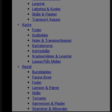
Legetøj
Løbehjul & Kugler
Skåle & Flasker
Transport Kasser
Katte
Foder
Godbidder
Huler & Transportkasser
Kattelemme
Katteskåle
Kradsemiljøer & Legetøj
Loppe/Flåt Midler
Reptil
Bunddække
Fauna Boxe
Foder
Lamper & Pærer
Skåle
Terrarier
Varmesten & Plader
Vitaminer & Mineraler