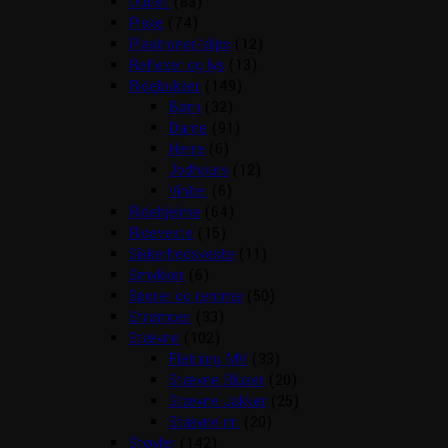
Outlet
(83)
Piske
(74)
Plastroner/slips
(12)
Reflexer og lys
(13)
Ridebukser
(149)
Børn
(32)
Dame
(91)
Herre
(6)
Jodhpurs
(12)
Vinter
(6)
Ridehjelme
(64)
Rideveste
(15)
Sikkerhedsveste
(11)
Smykker
(6)
Sporer og remme
(50)
Strømper
(33)
Stævne
(102)
Fletning MV
(33)
Stævne Bluser
(20)
Stævne Jakker
(25)
Stævne nr.
(20)
Støvler
(142)