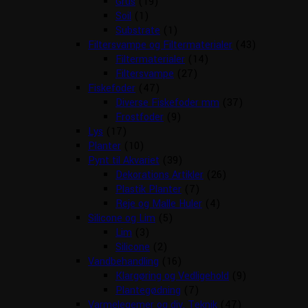
Grus
(19)
Soil
(1)
Substrate
(1)
Filtersvampe og Filtermaterialer
(43)
Filtermaterialer
(14)
Filtersvampe
(27)
Fiskefoder
(47)
Diverse Fiskefoder mm
(37)
Frostfoder
(9)
Lys
(17)
Planter
(10)
Pynt til Akvariet
(39)
Dekorations Artikler
(26)
Plastik Planter
(7)
Reje og Malle Huler
(4)
Silicone og Lim
(5)
Lim
(3)
Silicone
(2)
Vandbehandling
(16)
Klargøring og Vedligehold
(9)
Plantegødning
(7)
Varmelegemer og div. Teknik
(47)