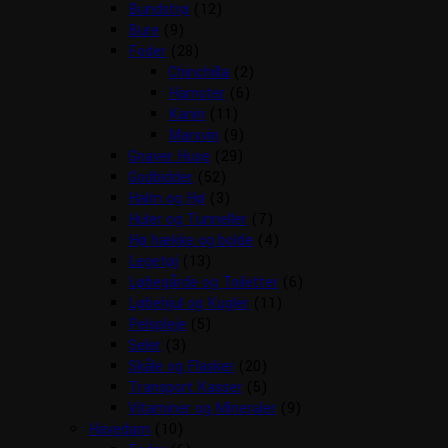
Bundstrø
(12)
Bure
(9)
Foder
(28)
Chinchilla
(2)
Hamster
(6)
Kanin
(11)
Marsvin
(9)
Gnaver Huse
(29)
Godbidder
(52)
Halm og Hø
(3)
Huler og Tunneller
(7)
Hø hække og bolde
(4)
Legetøj
(13)
Løbegårde og Toiletter
(6)
Løbehjul og Kugler
(11)
Pelspleje
(5)
Seler
(3)
Skåle og Flasker
(20)
Transport Kasser
(5)
Vitaminer og Mineraler
(9)
Havedam
(10)