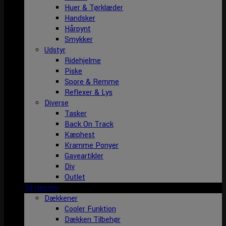
Huer & Tørklæder
Handsker
Hårpynt
Smykker
Udstyr
Ridehjelme
Piske
Spore & Remme
Reflexer & Lys
Diverse
Tasker
Back On Track
Kæphest
Kramme Ponyer
Gaveartikler
Div
Outlet
Til Hesten
Dækkener
Cooler Funktion
Dækken Tilbehør