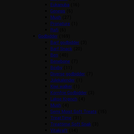
Eukanuba
(16)
Genesis
(6)
Mush
(27)
Pronature
(1)
Rafi
(6)
Godbidder
(169)
Barf godbidder
(3)
Barf Snack
(20)
Ben
(40)
Benebone
(7)
Boxby
(11)
Diverse godbidder
(7)
Julekalender
(1)
Kiwi walker
(1)
Kornfrie Godbidder
(3)
Lakse Krønch
(4)
Mush
(4)
Semi Moist Soft Treats
(15)
TreatTime
(31)
Treattime Soft Snak
(3)
Vitakraft
(14)