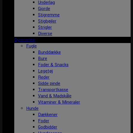
Underlag
Gjorde
Stigremme
Stigbøjler
Strigler
Diverse
Dyrecenter
Fugle
Bunddække
Bure
Foder & Snacks
Legetøj
Reder
Sidde pinde
Transportkasse
Vand & Madskåle
Vitaminer & Mineraler
Hunde
Dækkener
Foder
Godbidder