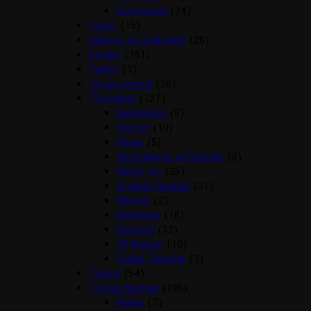
Stigremme
(24)
Sadler
(15)
Sliksten og Godbidder
(28)
Strigler
(151)
Tasker
(1)
Til sår og muk
(26)
Til stalden
(127)
Boksgardin
(5)
Diverse
(10)
Hager
(5)
Hesteklipper og tilbehør
(8)
Hønet mv
(26)
Krybber/Spande
(21)
Mordax
(2)
Opbinding
(18)
Ophæng
(12)
Til Boksen
(10)
Trailer Tilbehør
(3)
Tilskud
(54)
Trenser/kandar
(196)
Bidløs
(7)