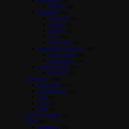
kattelemme
(5)
Cat Mate
(5)
Katteskåle
(15)
Automater
(3)
Keramik
(3)
Melamin
(2)
Plast
(4)
Sutteflasker
(2)
Kradsemiljøer og Legetøj
(32)
Katte Legetøj
(18)
Kradsemiljøer
(14)
Loppe/flåt midler
(5)
Vetocanis
(2)
Levende dyr
(144)
Akvarie Fisk
(131)
Fisk til Havedam
(5)
Fugle
(4)
Gnaver
(3)
Reptil
(1)
Rengørings artikler
(4)
Reptil
(66)
Bunddække
(15)