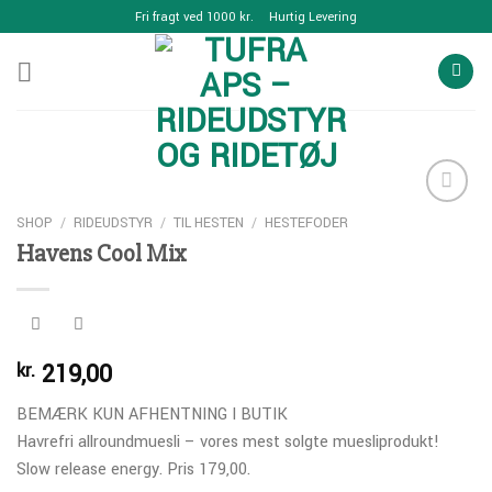
Skip
Fri fragt ved 1000 kr.
Hurtig Levering
to
content
SHOP
/
RIDEUDSTYR
/
TIL HESTEN
/
HESTEFODER
Havens Cool Mix
Add to
Wishlist
219,00
kr.
BEMÆRK KUN AFHENTNING I BUTIK
Havrefri allroundmuesli – vores mest solgte muesliprodukt!
Slow release energy. Pris 179,00.