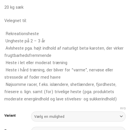
20 kg sæk
Velegnet til:
 Rekreationsheste
 Ungheste på 2 – 3 år
 Avlsheste pga. højt indhold af naturligt beta-karoten, der virker
frugtbarhedsfremmende
 Heste i let eller moderat træning
 Heste i hård træning, der bliver for “varme”, nervøse eller
stressede af foder med havre
 Nøjsomme racer, f.eks. islændere, shetlændere, fjordheste,
friesere o. lign. samt (for) trivelige heste (pga. produktets
moderate energiindhold og lave stivelses- og sukkerindhold)
RYD
Variant