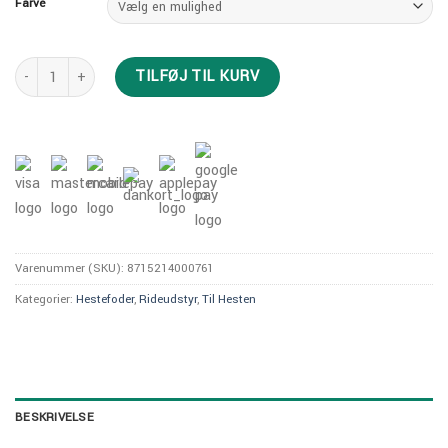
Farve
Havens Cool Mix antal
TILFØJ TIL KURV
Varenummer (SKU):
8715214000761
Kategorier:
Hestefoder
,
Rideudstyr
,
Til Hesten
BESKRIVELSE