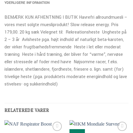
YDERLIGERE INFORMATION
BEMÆRK KUN AFHENTNING I BUTIK Havrefri allroundmuesli –
vores mest solgte muesliprodukt! Slow release energy. Pris
179,00. 20 kg sæk Velegnet til:  Rekreationsheste  Ungheste på
2 – 3 år  Avlsheste pga. højt indhold af naturligt beta-karoten,
der virker frugtbarhedsfremmende  Heste i let eller moderat
træning  Heste i hård træning, der bliver for “varme”, nervøse
eller stressede af foder med havre  Nøjsomme racer, f.eks.
islændere, shetlændere, fjordheste, friesere o. lign. samt (for)
trivelige heste (pga. produktets moderate energiindhold og lave
stivelses- og sukkerindhold)
RELATEREDE VARER