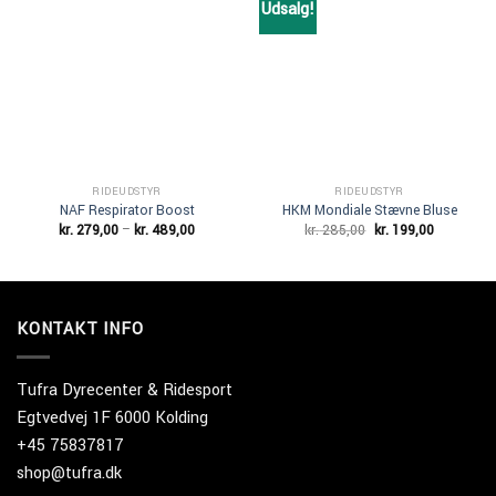
Udsalg!
Add to
Add to
Wishlist
Wishlist
RIDEUDSTYR
RIDEUDSTYR
NAF Respirator Boost
HKM Mondiale Stævne Bluse
Prisinterval:
Den
Den
kr.
279,00
–
kr.
489,00
kr.
285,00
kr.
199,00
kr. 279,00
oprindelige
aktuelle
til
pris
pris
kr. 489,00
var:
er:
kr. 285,00.
kr. 199,00.
KONTAKT INFO
Tufra Dyrecenter & Ridesport
Egtvedvej 1F 6000 Kolding
+45 75837817
shop@tufra.dk