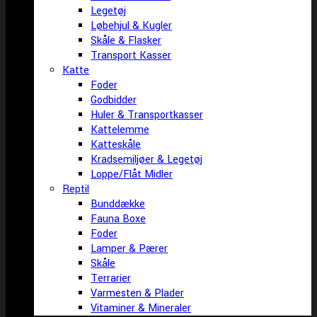
Legetøj
Løbehjul & Kugler
Skåle & Flasker
Transport Kasser
Katte
Foder
Godbidder
Huler & Transportkasser
Kattelemme
Katteskåle
Kradsemiljøer & Legetøj
Loppe/Flåt Midler
Reptil
Bunddække
Fauna Boxe
Foder
Lamper & Pærer
Skåle
Terrarier
Varmesten & Plader
Vitaminer & Mineraler