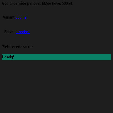
God til de våde perioder, bløde hove. 500ml.
Variant
500 ml
Farve
standard
Relaterede varer
Udsalg!