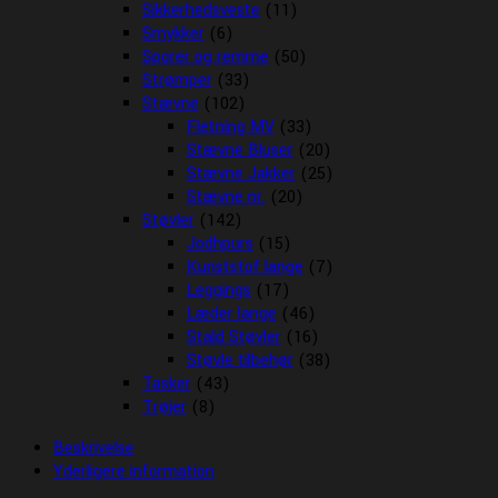
Sikkerhedsveste
(11)
Smykker
(6)
Sporer og remme
(50)
Strømper
(33)
Stævne
(102)
Fletning MV
(33)
Stævne Bluser
(20)
Stævne Jakker
(25)
Stævne nr.
(20)
Støvler
(142)
Jodhpurs
(15)
Kunststof lange
(7)
Leggings
(17)
Læder lange
(46)
Stald Støvler
(16)
Støvle tilbehør
(38)
Tasker
(43)
Trøjer
(8)
Beskrivelse
Yderligere information