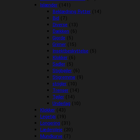
Islænder
(141)
Beklædning Rytter
(14)
Bid
(7)
Diverse
(13)
Dækken
(6)
Gjorde
(5)
Grimer
(15)
Insektbeskyttelse
(5)
Klokker
(6)
Sadler
(5)
Stigbøjler
(6)
Stigremme
(9)
strigler
(10)
Trenser
(14)
Tøjler
(14)
Underlag
(10)
Klokker
(43)
Legetøj
(19)
Longering
(31)
Læderpleje
(20)
Mundkurve
(7)