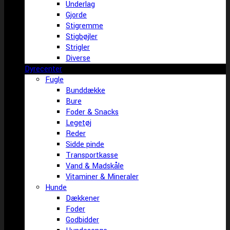
Underlag
Gjorde
Stigremme
Stigbøjler
Strigler
Diverse
Dyrecenter
Fugle
Bunddække
Bure
Foder & Snacks
Legetøj
Reder
Sidde pinde
Transportkasse
Vand & Madskåle
Vitaminer & Mineraler
Hunde
Dækkener
Foder
Godbidder