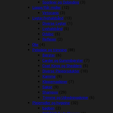
Sporliner og Opbinding
(3)
Loppe/flåt midler
(12)
Vetocanis
(3)
Lygter/lyshalsbånd
(13)
Diverse Lygter
(1)
Lyshalsbånd
(5)
Orbiloc
(5)
Reflexer
(2)
Olie
(4)
Pelspleje og trimning
(88)
Børster
(6)
Carder og Gummibørster
(7)
Coat Kings og Shedders
(5)
Diverse Plejeprodukter
(10)
Kamme
(9)
Klippemaskiner
(7)
Sakse
(9)
Shampoo
(29)
Trimme og Udredningsknive
(6)
Plejemidler og hygiejne
(32)
bagben
(2)