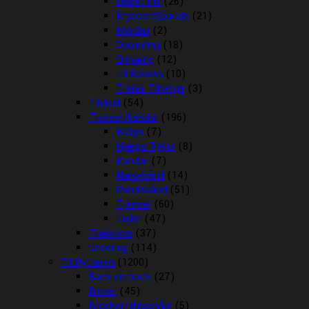
Hønet mv
(26)
Krybber/Spande
(21)
Mordax
(2)
Opbinding
(18)
Ophæng
(12)
Til Boksen
(10)
Trailer Tilbehør
(3)
Tilskud
(54)
Trenser/kandar
(196)
Bidløs
(7)
Hjælpe Tøjler
(8)
Kandar
(7)
Næsebånd
(14)
Pandebånd
(51)
Trenser
(60)
Tøjler
(47)
Træktove
(37)
Underlag
(114)
Til Rytteren
(1200)
Back on track
(27)
Bluser
(45)
Brocher/slipsenåle
(5)