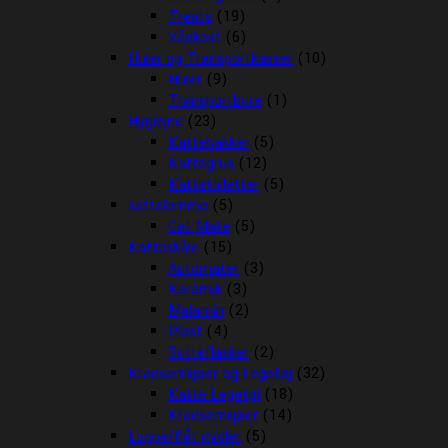
Treats
(19)
Vådkost
(6)
Huler og Transportkasser
(10)
Huler
(9)
Transportbure
(1)
Hygiejne
(23)
Kattebakker
(5)
Kattegrus
(12)
Kattetoiletter
(5)
kattelemme
(5)
Cat Mate
(5)
Katteskåle
(15)
Automater
(3)
Keramik
(3)
Melamin
(2)
Plast
(4)
Sutteflasker
(2)
Kradsemiljøer og Legetøj
(32)
Katte Legetøj
(18)
Kradsemiljøer
(14)
Loppe/flåt midler
(5)