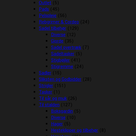
Outlet
(5)
Pads
(45)
Pelspleje
(56)
Rebgrimer & Cordeo
(24)
Sadel tilbehør
(129)
Diverse
(12)
Gjorde
(35)
Sadel overtræk
(7)
Sadeltasker
(5)
Stigbøjler
(41)
Stigremme
(24)
Sadler
(15)
Sliksten og Godbidder
(28)
Strigler
(151)
Tasker
(1)
Til sår og muk
(26)
Til stalden
(127)
Boksgardin
(5)
Diverse
(10)
Hager
(5)
Hesteklipper og tilbehør
(8)