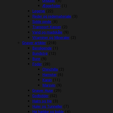
Undulat
(9)
Æggefoder
(1)
Legetøj
(22)
Reder og redemateriale
(3)
Sidde pinde
(8)
Transport Kasser
(2)
Vand og madskåle
(9)
Vitaminer og Mineraler
(2)
Gnaver artikler
(218)
Beroligende
(1)
Bundstrø
(12)
Bure
(9)
Foder
(28)
Chinchilla
(2)
Hamster
(6)
Kanin
(11)
Marsvin
(9)
Gnaver Huse
(29)
Godbidder
(52)
Halm og Hø
(3)
Huler og Tunneller
(7)
Hø hække og bolde
(4)