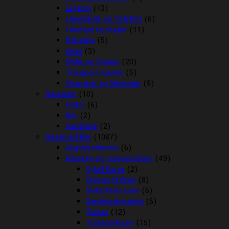
Legetøj
(13)
Løbegårde og Toiletter
(6)
Løbehjul og Kugler
(11)
Pelspleje
(5)
Seler
(3)
Skåle og Flasker
(20)
Transport Kasser
(5)
Vitaminer og Mineraler
(9)
Havedam
(10)
Foder
(6)
Net
(2)
Vandpleje
(2)
Hunde artikler
(1087)
Angstproblemer
(6)
Biludstyr og transportbure
(49)
Cykel Kurve
(2)
Diverse til bilen
(8)
Sikkerheds seler
(6)
Sædebeskyttelse
(6)
Tasker
(12)
Transportbure
(15)