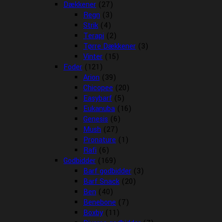
Dækkener
(27)
Regn
(3)
Strik
(4)
Terapi
(2)
Tørre Dækkener
(3)
Vinter
(15)
Foder
(121)
Arion
(39)
Chicopee
(20)
Easybarf
(5)
Eukanuba
(16)
Genesis
(6)
Mush
(27)
Pronature
(1)
Rafi
(6)
Godbidder
(169)
Barf godbidder
(3)
Barf Snack
(20)
Ben
(40)
Benebone
(7)
Boxby
(11)