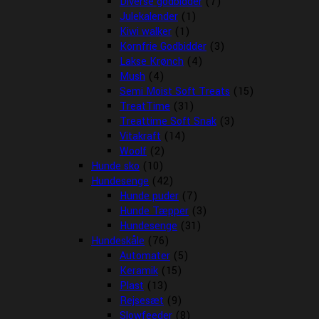
Diverse godbidder
(7)
Julekalender
(1)
Kiwi walker
(1)
Kornfrie Godbidder
(3)
Lakse Krønch
(4)
Mush
(4)
Semi Moist Soft Treats
(15)
TreatTime
(31)
Treattime Soft Snak
(3)
Vitakraft
(14)
Woolf
(2)
Hunde sko
(10)
Hundesenge
(42)
Hunde puder
(7)
Hunde Tæpper
(3)
Hundesenge
(31)
Hundeskåle
(76)
Automater
(5)
Keramik
(15)
Plast
(13)
Rejsesæt
(9)
Slowfeeder
(8)