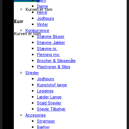
Børn
Dame
Kurven er tom
Herre
Jodhpurs
Kurv
Vinter
Konkurrence
Kurven er tom
Stævne Bluser
Stævne Jakker
Stævne nr.
Fletning mv.
Brocher & Slipsenåle
Plastroner & Slips
Støvler
Jodhpurs
Kunststof lange
Leggings
Læder Lange
Stald Støvler
Støvle Tilbehør
Accesories
Strømper
Bælter