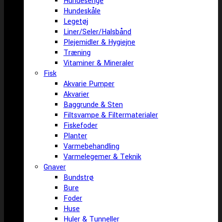
Hundesenge
Hundeskåle
Legetøj
Liner/Seler/Halsbånd
Plejemidler & Hygiejne
Træning
Vitaminer & Mineraler
Fisk
Akvarie Pumper
Akvarier
Baggrunde & Sten
Filtsvampe & Filtermaterialer
Fiskefoder
Planter
Varmebehandling
Varmelegemer & Teknik
Gnaver
Bundstrø
Bure
Foder
Huse
Huler & Tunneller