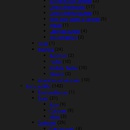
BUSTER Body Sleeves
(2)
Diverse Plejemidler
(17)
Diverse Plejeprodukter
(1)
Høm høm poser & tilbehør
(5)
Kraver
(1)
Løbetids Bukser
(4)
Tisse Underlag
(2)
Pools
(1)
Træning
(24)
dummyer
(2)
Fløjter
(10)
Godbids Tasker
(10)
Klikkere
(2)
Vitaminer og Mineraler
(10)
Katte artikler
(142)
Angstproblemer
(1)
Foder
(21)
Arion
(9)
Chicopee
(8)
Mush
(3)
Godbidder
(29)
Græs og malt
(4)