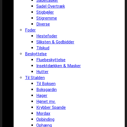
Sadeltasker
Sadel Overtræk
Stigbøjler
Stigremme
Diverse
Foder
Hestefoder
Sliksten & Godbidder
Tilskud
Beskyttelse
Fluebeskyttelse
Insektdækken & Masker
Hutter
Til Stalden
Til Boksen
Boksgardin
Hager
Hønet mv.
Krybber Spande
Mordax
Opbinding
Ophæng