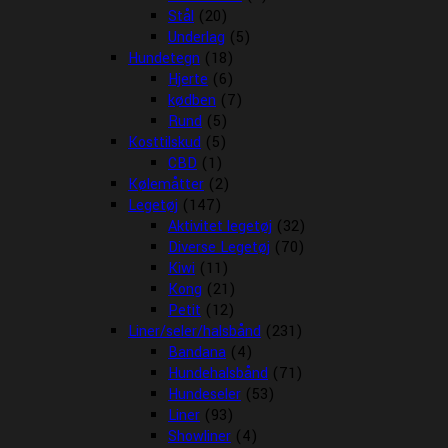
Stål
(20)
Underlag
(5)
Hundetegn
(18)
Hjerte
(6)
kødben
(7)
Rund
(5)
Kosttilskud
(5)
CBD
(1)
Kølemåtter
(2)
Legetøj
(147)
Aktivitet legetøj
(32)
Diverse Legetøj
(70)
Kiwi
(11)
Kong
(21)
Petit
(12)
Liner/seler/halsbånd
(231)
Bandana
(4)
Hundehalsbånd
(71)
Hundeseler
(53)
Liner
(93)
Showliner
(4)