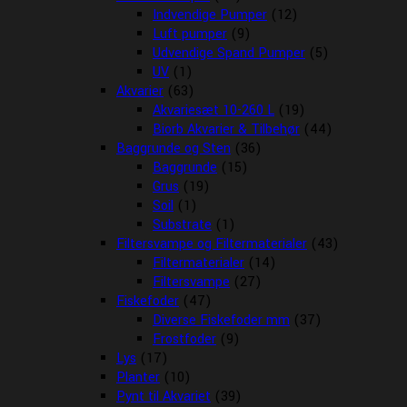
Indvendige Pumper
(12)
Luft pumper
(9)
Udvendige Spand Pumper
(5)
UV
(1)
Akvarier
(63)
Akvariesæt 10-260 L
(19)
Biorb Akvarier & Tilbehør
(44)
Baggrunde og Sten
(36)
Baggrunde
(15)
Grus
(19)
Soil
(1)
Substrate
(1)
Filtersvampe og Filtermaterialer
(43)
Filtermaterialer
(14)
Filtersvampe
(27)
Fiskefoder
(47)
Diverse Fiskefoder mm
(37)
Frostfoder
(9)
Lys
(17)
Planter
(10)
Pynt til Akvariet
(39)