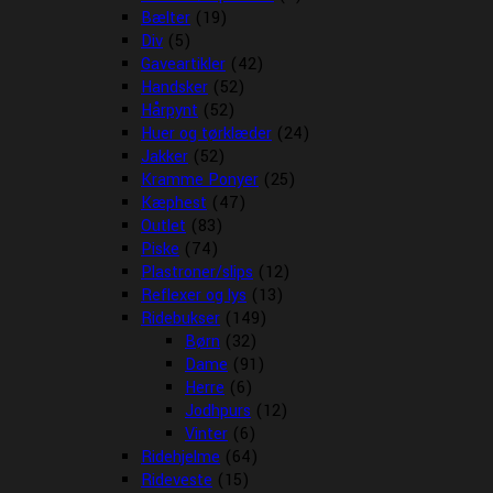
Bælter
(19)
Div
(5)
Gaveartikler
(42)
Handsker
(52)
Hårpynt
(52)
Huer og tørklæder
(24)
Jakker
(52)
Kramme Ponyer
(25)
Kæphest
(47)
Outlet
(83)
Piske
(74)
Plastroner/slips
(12)
Reflexer og lys
(13)
Ridebukser
(149)
Børn
(32)
Dame
(91)
Herre
(6)
Jodhpurs
(12)
Vinter
(6)
Ridehjelme
(64)
Rideveste
(15)