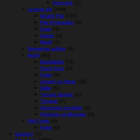
Vetocanis
(2)
Levende dyr
(144)
Akvarie Fisk
(131)
Fisk til Havedam
(5)
Fugle
(4)
Gnaver
(3)
Reptil
(1)
Rengørings artikler
(4)
Reptil
(66)
Bunddække
(15)
Fauna Boxe
(4)
Foder
(9)
Lamper og Pærer
(22)
Skåle
(5)
Terrarie tilbehør
(6)
Terrarier
(1)
Varmesten og plader
(2)
Vitaminer og Mineraler
(2)
Vildt Fugle
(6)
Foder
(6)
Gavekort
(1)