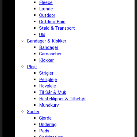
Fleece
Lænde
Outdoor
Outdoor Rain
Stald & Transport
Uld
Bandager & Klokker
Bandager
Gamascher
Klokker
Pleje
Strigler
Pelspleje
Hovpleje
Til Sår & Muk
Hesteklipper & Tilbehør
Mundkurv
Sadler
Gjorde
Underlag
Pads