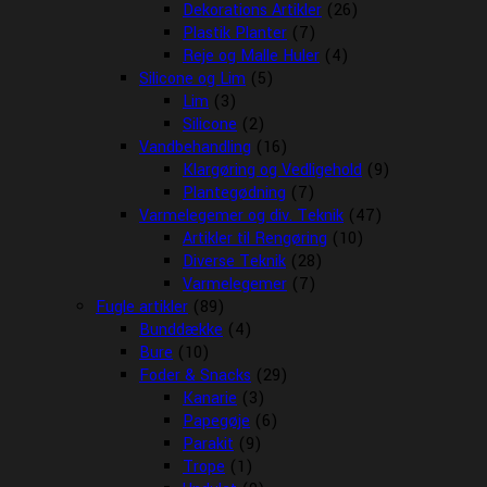
Dekorations Artikler
(26)
Plastik Planter
(7)
Reje og Malle Huler
(4)
Silicone og Lim
(5)
Lim
(3)
Silicone
(2)
Vandbehandling
(16)
Klargøring og Vedligehold
(9)
Plantegødning
(7)
Varmelegemer og div. Teknik
(47)
Artikler til Rengøring
(10)
Diverse Teknik
(28)
Varmelegemer
(7)
Fugle artikler
(89)
Bunddække
(4)
Bure
(10)
Foder & Snacks
(29)
Kanarie
(3)
Papegøje
(6)
Parakit
(9)
Trope
(1)