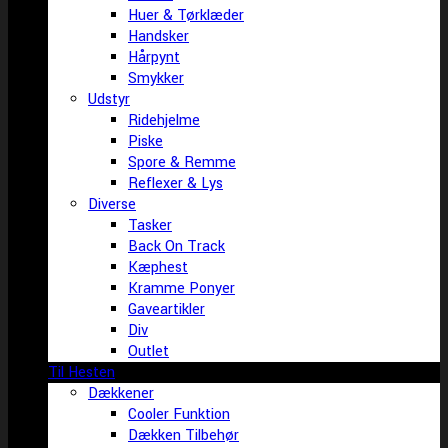
Huer & Tørklæder
Handsker
Hårpynt
Smykker
Udstyr
Ridehjelme
Piske
Spore & Remme
Reflexer & Lys
Diverse
Tasker
Back On Track
Kæphest
Kramme Ponyer
Gaveartikler
Div
Outlet
Til Hesten
Dækkener
Cooler Funktion
Dækken Tilbehør