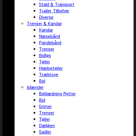
Stald & Transport
Trailer Tilbehør
Diverse
Trenser & Kandar
Kandar
Næsebånd
Pandebånd
Trenser
Bidløs
Tøjler
Hjælpetøjler
Træktove
Bid
Islænder
Beklædning Rytter
Bid
Grimer
Trenser
Tøjler
Dækken
Sadler