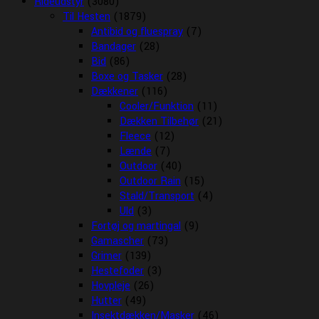
Rideudstyr
(3080)
Til Hesten
(1879)
Antibid og fluespray
(7)
Bandager
(28)
Bid
(86)
Boxe og Tasker
(28)
Dækkener
(116)
Cooler/Funktion
(11)
Dækken Tilbehør
(21)
Fleece
(12)
Lænde
(7)
Outdoor
(40)
Outdoor Rain
(15)
Stald/Transport
(4)
Uld
(3)
Fortøj og martingal
(9)
Gamascher
(73)
Grimer
(139)
Hestefoder
(3)
Hovpleje
(26)
Hutter
(49)
Insektdækken/Masker
(46)