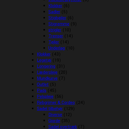
Klokker
(6)
Sadler
(5)
Stigbøjler
(6)
Stigremme
(9)
strigler
(10)
Trenser
(14)
Tøjler
(14)
Underlag
(10)
Klokker
(43)
Legetøj
(19)
Longering
(31)
Læderpleje
(20)
Mundkurve
(7)
Outlet
(5)
Pads
(45)
Pelspleje
(56)
Rebgrimer & Cordeo
(24)
Sadel tilbehør
(129)
Diverse
(12)
Gjorde
(35)
Sadel overtræk
(7)