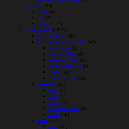
Havedam
(10)
Foder
(6)
Net
(2)
Vandpleje
(2)
Hunde artikler
(1087)
Angstproblemer
(6)
Biludstyr og transportbure
(49)
Cykel Kurve
(2)
Diverse til bilen
(8)
Sikkerheds seler
(6)
Sædebeskyttelse
(6)
Tasker
(12)
Transportbure
(15)
Dækkener
(27)
Regn
(3)
Strik
(4)
Terapi
(2)
Tørre Dækkener
(3)
Vinter
(15)
Foder
(121)
Arion
(39)