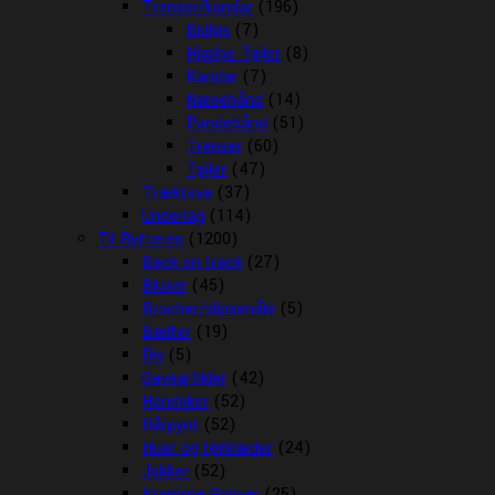
Trenser/kandar
(196)
Bidløs
(7)
Hjælpe Tøjler
(8)
Kandar
(7)
Næsebånd
(14)
Pandebånd
(51)
Trenser
(60)
Tøjler
(47)
Træktove
(37)
Underlag
(114)
Til Rytteren
(1200)
Back on track
(27)
Bluser
(45)
Brocher/slipsenåle
(5)
Bælter
(19)
Div
(5)
Gaveartikler
(42)
Handsker
(52)
Hårpynt
(52)
Huer og tørklæder
(24)
Jakker
(52)
Kramme Ponyer
(25)