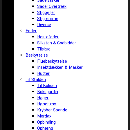
Sadeltasker
Sadel Overtræk
Stigbøjler
Stigremme
Diverse
Foder
Hestefoder
Sliksten & Godbidder
Tilskud
Beskyttelse
Fluebeskyttelse
Insektdækken & Masker
Hutter
Til Stalden
Til Boksen
Boksgardin
Hager
Hønet mv.
Krybber Spande
Mordax
Opbinding
Ophæng