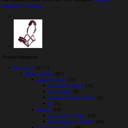
Rideudstyr
,
Til Hesten
Produkt Kategorier
Dyrecenter
(2117)
Akvarie artikler
(351)
Akvarie Pumper
(27)
Indvendige Pumper
(12)
Luft pumper
(9)
Udvendige Spand Pumper
(5)
UV
(1)
Akvarier
(63)
Akvariesæt 10-260 L
(19)
Biorb Akvarier & Tilbehør
(44)
Baggrunde og Sten
(36)