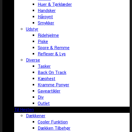
Huer & Tørklæder
Handsker
Hårpynt
Smykker
Udstyr
Ridehjelme
Piske
Spore & Remme
Reflexer & Lys
Diverse
Tasker
Back On Track
Kæphest
Kramme Ponyer
Gaveartikler
Div
Outlet
Til Hesten
Dækkener
Cooler Funktion
Dækken Tilbehør