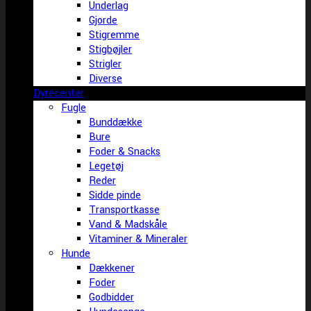
Underlag
Gjorde
Stigremme
Stigbøjler
Strigler
Diverse
Dyrecenter
Fugle
Bunddække
Bure
Foder & Snacks
Legetøj
Reder
Sidde pinde
Transportkasse
Vand & Madskåle
Vitaminer & Mineraler
Hunde
Dækkener
Foder
Godbidder