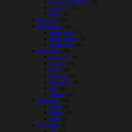
Treattime Soft Snak
(3)
Vitakraft
(14)
Woolf
(2)
Hunde sko
(10)
Hundesenge
(42)
Hunde puder
(7)
Hunde Tæpper
(3)
Hundesenge
(31)
Hundeskåle
(76)
Automater
(5)
Keramik
(15)
Plast
(13)
Rejsesæt
(9)
Slowfeeder
(8)
Stål
(20)
Underlag
(5)
Hundetegn
(18)
Hjerte
(6)
kødben
(7)
Rund
(5)
Kosttilskud
(5)
CBD
(1)