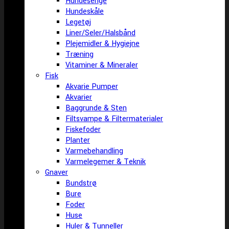
Hundesenge
Hundeskåle
Legetøj
Liner/Seler/Halsbånd
Plejemidler & Hygiejne
Træning
Vitaminer & Mineraler
Fisk
Akvarie Pumper
Akvarier
Baggrunde & Sten
Filtsvampe & Filtermaterialer
Fiskefoder
Planter
Varmebehandling
Varmelegemer & Teknik
Gnaver
Bundstrø
Bure
Foder
Huse
Huler & Tunneller