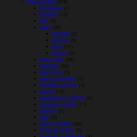
Gnaver artikler
(218)
Beroligende
(1)
Bundstrø
(12)
Bure
(9)
Foder
(28)
Chinchilla
(2)
Hamster
(6)
Kanin
(11)
Marsvin
(9)
Gnaver Huse
(29)
Godbidder
(52)
Halm og Hø
(3)
Huler og Tunneller
(7)
Hø hække og bolde
(4)
Legetøj
(13)
Løbegårde og Toiletter
(6)
Løbehjul og Kugler
(11)
Pelspleje
(5)
Seler
(3)
Skåle og Flasker
(20)
Transport Kasser
(5)
Vitaminer og Mineraler
(9)