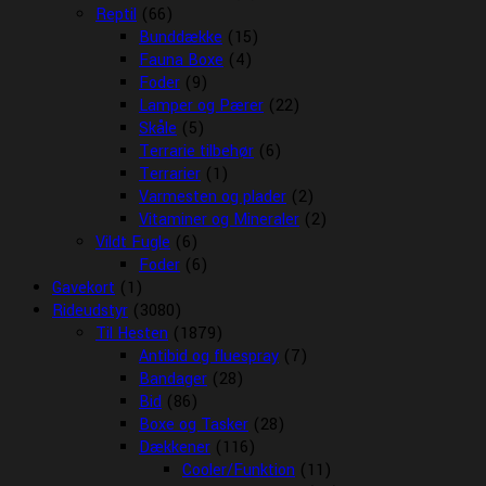
Reptil
(66)
Bunddække
(15)
Fauna Boxe
(4)
Foder
(9)
Lamper og Pærer
(22)
Skåle
(5)
Terrarie tilbehør
(6)
Terrarier
(1)
Varmesten og plader
(2)
Vitaminer og Mineraler
(2)
Vildt Fugle
(6)
Foder
(6)
Gavekort
(1)
Rideudstyr
(3080)
Til Hesten
(1879)
Antibid og fluespray
(7)
Bandager
(28)
Bid
(86)
Boxe og Tasker
(28)
Dækkener
(116)
Cooler/Funktion
(11)