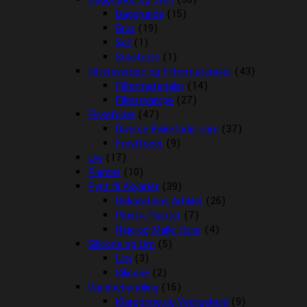
Baggrunde
(15)
Grus
(19)
Soil
(1)
Substrate
(1)
Filtersvampe og Filtermaterialer
(43)
Filtermaterialer
(14)
Filtersvampe
(27)
Fiskefoder
(47)
Diverse Fiskefoder mm
(37)
Frostfoder
(9)
Lys
(17)
Planter
(10)
Pynt til Akvariet
(39)
Dekorations Artikler
(26)
Plastik Planter
(7)
Reje og Malle Huler
(4)
Silicone og Lim
(5)
Lim
(3)
Silicone
(2)
Vandbehandling
(16)
Klargøring og Vedligehold
(9)