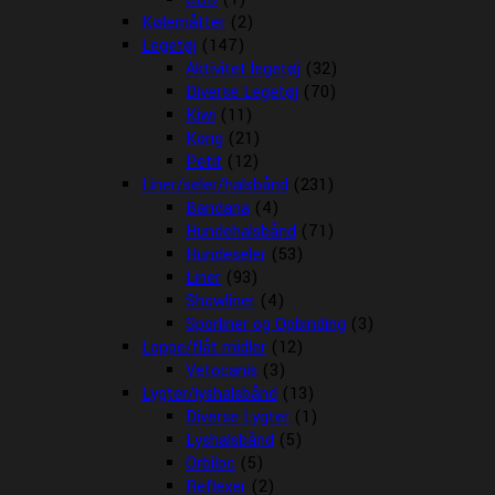
Kølemåtter
(2)
Legetøj
(147)
Aktivitet legetøj
(32)
Diverse Legetøj
(70)
Kiwi
(11)
Kong
(21)
Petit
(12)
Liner/seler/halsbånd
(231)
Bandana
(4)
Hundehalsbånd
(71)
Hundeseler
(53)
Liner
(93)
Showliner
(4)
Sporliner og Opbinding
(3)
Loppe/flåt midler
(12)
Vetocanis
(3)
Lygter/lyshalsbånd
(13)
Diverse Lygter
(1)
Lyshalsbånd
(5)
Orbiloc
(5)
Reflexer
(2)