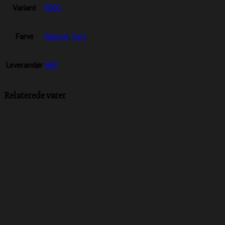
Variant
900G
Farve
Naturel
,
Sort
Leverandør
NAF
Relaterede varer