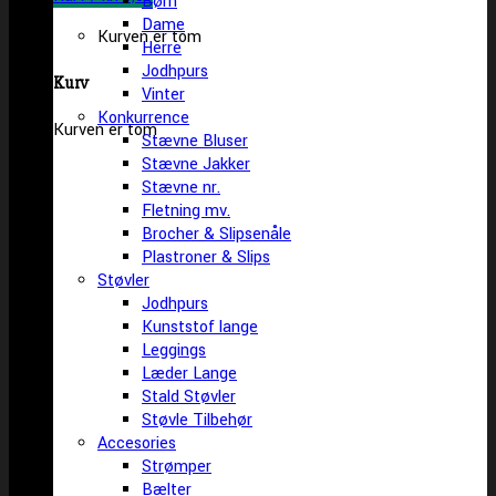
Børn
Dame
Kurven er tom
Herre
Jodhpurs
Kurv
Vinter
Konkurrence
Kurven er tom
Stævne Bluser
Stævne Jakker
Stævne nr.
Fletning mv.
Brocher & Slipsenåle
Plastroner & Slips
Støvler
Jodhpurs
Kunststof lange
Leggings
Læder Lange
Stald Støvler
Støvle Tilbehør
Accesories
Strømper
Bælter