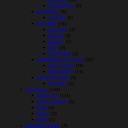
Kattetoiletter
(5)
kattelemme
(5)
Cat Mate
(5)
Katteskåle
(15)
Automater
(3)
Keramik
(3)
Melamin
(2)
Plast
(4)
Sutteflasker
(2)
Kradsemiljøer og Legetøj
(32)
Katte Legetøj
(18)
Kradsemiljøer
(14)
Loppe/flåt midler
(5)
Vetocanis
(2)
Levende dyr
(144)
Akvarie Fisk
(131)
Fisk til Havedam
(5)
Fugle
(4)
Gnaver
(3)
Reptil
(1)
Rengørings artikler
(4)