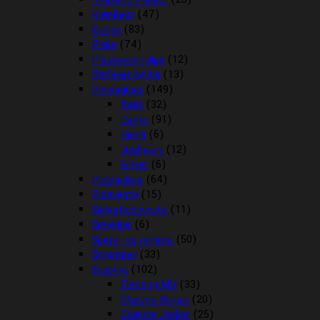
Kæphest
(47)
Outlet
(83)
Piske
(74)
Plastroner/slips
(12)
Reflexer og lys
(13)
Ridebukser
(149)
Børn
(32)
Dame
(91)
Herre
(6)
Jodhpurs
(12)
Vinter
(6)
Ridehjelme
(64)
Rideveste
(15)
Sikkerhedsveste
(11)
Smykker
(6)
Sporer og remme
(50)
Strømper
(33)
Stævne
(102)
Fletning MV
(33)
Stævne Bluser
(20)
Stævne Jakker
(25)