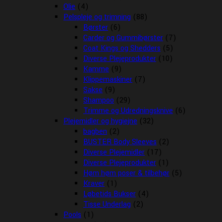
Olie
(4)
Pelspleje og trimning
(88)
Børster
(6)
Carder og Gummibørster
(7)
Coat Kings og Shedders
(5)
Diverse Plejeprodukter
(10)
Kamme
(9)
Klippemaskiner
(7)
Sakse
(9)
Shampoo
(29)
Trimme og Udredningsknive
(6)
Plejemidler og hygiejne
(32)
bagben
(2)
BUSTER Body Sleeves
(2)
Diverse Plejemidler
(17)
Diverse Plejeprodukter
(1)
Høm høm poser & tilbehør
(5)
Kraver
(1)
Løbetids Bukser
(4)
Tisse Underlag
(2)
Pools
(1)