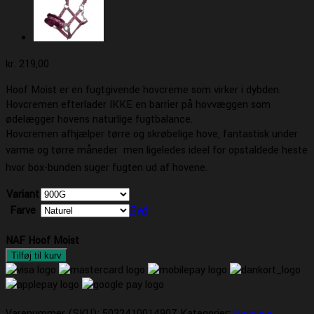
kr.
219,00
Hoof Moist er en fugtgivende hovcreme som virker i dybden.
Hovcremen efterlader IKKE en barrier på hovvæggen som
ødelægger hovens naturlige fugtbalance.
Hovcremen afhjælper tørre og skrøbelige hove, fantastisk under
varme og tørre måneder  men ligeledes ideel for opstaldede heste
hvor box-bunden suger fugten ud af hovene.
Variant
Farve
Ryd
NAF Hoof Moist
Tilføj til kurv
Varenummer (SKU):
5032410014907
Kategorier:
Hovpleje
,