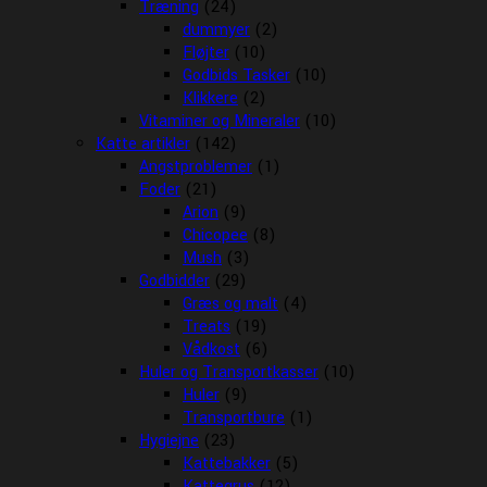
Træning
(24)
dummyer
(2)
Fløjter
(10)
Godbids Tasker
(10)
Klikkere
(2)
Vitaminer og Mineraler
(10)
Katte artikler
(142)
Angstproblemer
(1)
Foder
(21)
Arion
(9)
Chicopee
(8)
Mush
(3)
Godbidder
(29)
Græs og malt
(4)
Treats
(19)
Vådkost
(6)
Huler og Transportkasser
(10)
Huler
(9)
Transportbure
(1)
Hygiejne
(23)
Kattebakker
(5)
Kattegrus
(12)