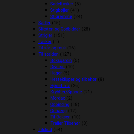
Sadeltasker
(5)
Stigbøjler
(41)
Stigremme
(24)
Sadler
(15)
Sliksten og Godbidder
(28)
Strigler
(151)
Tasker
(1)
Til sår og muk
(26)
Til stalden
(127)
Boksgardin
(5)
Diverse
(10)
Hager
(5)
Hesteklipper og tilbehør
(8)
Hønet mv
(26)
Krybber/Spande
(21)
Mordax
(2)
Opbinding
(18)
Ophæng
(12)
Til Boksen
(10)
Trailer Tilbehør
(3)
Tilskud
(54)