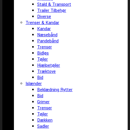
Stald & Transport
Trailer Tilbehør
Diverse
Trenser & Kandar
Kandar
Næsebånd
Pandebånd
Trenser
Bidløs
Tøjler
Hjælpetøjler
Træktove
Bid
Islænder
Beklædning Rytter
Bid
Grimer
Trenser
Tøjler
Dækken
Sadler