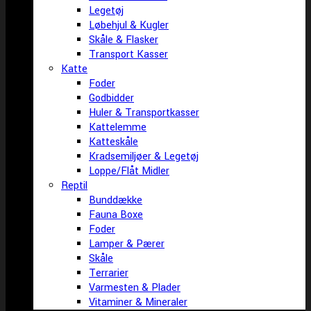
Legetøj
Løbehjul & Kugler
Skåle & Flasker
Transport Kasser
Katte
Foder
Godbidder
Huler & Transportkasser
Kattelemme
Katteskåle
Kradsemiljøer & Legetøj
Loppe/Flåt Midler
Reptil
Bunddække
Fauna Boxe
Foder
Lamper & Pærer
Skåle
Terrarier
Varmesten & Plader
Vitaminer & Mineraler