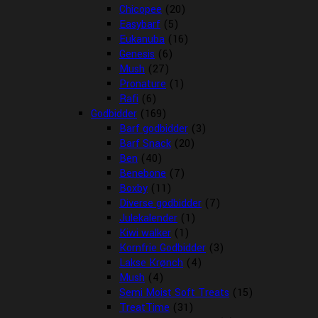
Chicopee
(20)
Easybarf
(5)
Eukanuba
(16)
Genesis
(6)
Mush
(27)
Pronature
(1)
Rafi
(6)
Godbidder
(169)
Barf godbidder
(3)
Barf Snack
(20)
Ben
(40)
Benebone
(7)
Boxby
(11)
Diverse godbidder
(7)
Julekalender
(1)
Kiwi walker
(1)
Kornfrie Godbidder
(3)
Lakse Krønch
(4)
Mush
(4)
Semi Moist Soft Treats
(15)
TreatTime
(31)