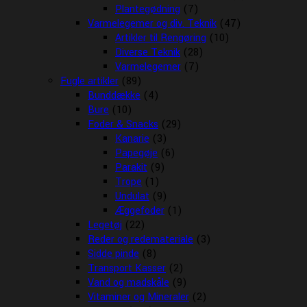
Plantegødning
(7)
Varmelegemer og div. Teknik
(47)
Artikler til Rengøring
(10)
Diverse Teknik
(28)
Varmelegemer
(7)
Fugle artikler
(89)
Bunddække
(4)
Bure
(10)
Foder & Snacks
(29)
Kanarie
(3)
Papegøje
(6)
Parakit
(9)
Trope
(1)
Undulat
(9)
Æggefoder
(1)
Legetøj
(22)
Reder og redemateriale
(3)
Sidde pinde
(8)
Transport Kasser
(2)
Vand og madskåle
(9)
Vitaminer og Mineraler
(2)