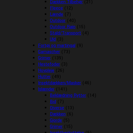
Dækken Tilbehør
(21)
Fleece
(12)
Lænde
(7)
Outdoor
(40)
Outdoor Rain
(15)
Stald/Transport
(4)
Uld
(3)
Fortøj og martingal
(9)
Gamascher
(73)
Grimer
(139)
Hestefoder
(3)
Hovpleje
(26)
Hutter
(49)
Insektdækken/Masker
(46)
Islænder
(141)
Beklædning Rytter
(14)
Bid
(7)
Diverse
(13)
Dækken
(6)
Gjorde
(5)
Grimer
(15)
Insektbeskyttelse
(5)