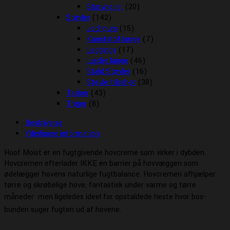
Stævne nr.
(20)
Støvler
(142)
Jodhpurs
(15)
Kunststof lange
(7)
Leggings
(17)
Læder lange
(46)
Stald Støvler
(16)
Støvle tilbehør
(38)
Tasker
(43)
Trøjer
(8)
Beskrivelse
Yderligere information
Hoof Moist er en fugtgivende hovcreme som virker i dybden.
Hovcremen efterlader IKKE en barrier på hovvæggen som
ødelægger hovens naturlige fugtbalance. Hovcremen afhjælper
tørre og skrøbelige hove, fantastisk under varme og tørre
måneder  men ligeledes ideel for opstaldede heste hvor box-
bunden suger fugten ud af hovene.