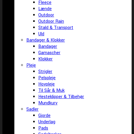
Fleece
Lænde
Outdoor
Outdoor Rain
Stald & Transport
Uld
Bandager & Klokker
Bandager
Gamascher
Klokker
Pleje
Strigler
Pelspleje
Hovpleje
Til Sår & Muk
Hesteklipper & Tilbehør
Mundkurv
Sadler
Gjorde
Underlag
Pads