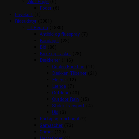
Vildt Fugle
(6)
Foder
(6)
Gavekort
(1)
Rideudstyr
(3081)
Til Hesten
(1880)
Antibid og fluespray
(7)
Bandager
(28)
Bid
(86)
Boxe og Tasker
(28)
Dækkener
(116)
Cooler/Funktion
(11)
Dækken Tilbehør
(21)
Fleece
(12)
Lænde
(7)
Outdoor
(40)
Outdoor Rain
(15)
Stald/Transport
(4)
Uld
(3)
Fortøj og martingal
(9)
Gamascher
(73)
Grimer
(139)
Hestefoder
(3)