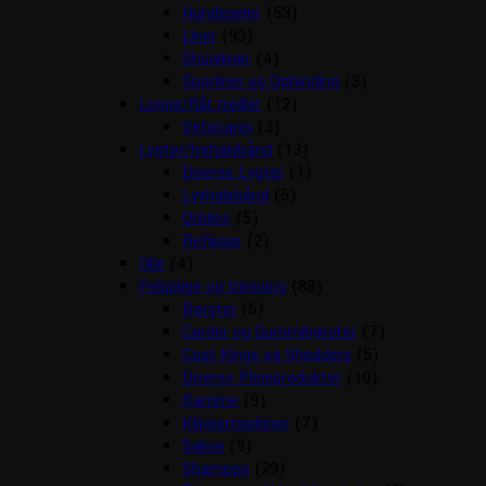
Hundeseler
(53)
Liner
(93)
Showliner
(4)
Sporliner og Opbinding
(3)
Loppe/flåt midler
(12)
Vetocanis
(3)
Lygter/lyshalsbånd
(13)
Diverse Lygter
(1)
Lyshalsbånd
(5)
Orbiloc
(5)
Reflexer
(2)
Olie
(4)
Pelspleje og trimning
(88)
Børster
(6)
Carder og Gummibørster
(7)
Coat Kings og Shedders
(5)
Diverse Plejeprodukter
(10)
Kamme
(9)
Klippemaskiner
(7)
Sakse
(9)
Shampoo
(29)