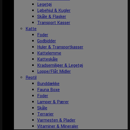
Legetøj
Løbehjul & Kugler
Skåle & Flasker
Transport Kasser
Katte
Foder
Godbidder
Huler & Transportkasser
Kattelemme
Katteskåle
Kradsemiljøer & Legetøj
Loppe/Flåt Midler
Reptil
Bunddække
Fauna Boxe
Foder
Lamper & Pærer
Skåle
Terrarier
Varmesten & Plader
Vitaminer & Mineraler