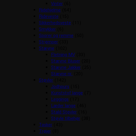
Vinter
(6)
Ridehjelme
(64)
Rideveste
(15)
Sikkerhedsveste
(11)
Smykker
(6)
Sporer og remme
(50)
Strømper
(33)
Stævne
(102)
Fletning MV
(33)
Stævne Bluser
(20)
Stævne Jakker
(25)
Stævne nr.
(20)
Støvler
(142)
Jodhpurs
(15)
Kunststof lange
(7)
Leggings
(17)
Læder lange
(46)
Stald Støvler
(16)
Støvle tilbehør
(38)
Tasker
(43)
Trøjer
(8)