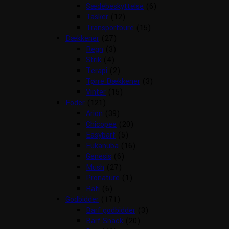
Sædebeskyttelse
(6)
Tasker
(12)
Transportbure
(15)
Dækkener
(27)
Regn
(3)
Strik
(4)
Terapi
(2)
Tørre Dækkener
(3)
Vinter
(15)
Foder
(121)
Arion
(39)
Chicopee
(20)
Easybarf
(5)
Eukanuba
(16)
Genesis
(6)
Mush
(27)
Pronature
(1)
Rafi
(6)
Godbidder
(171)
Barf godbidder
(3)
Barf Snack
(20)