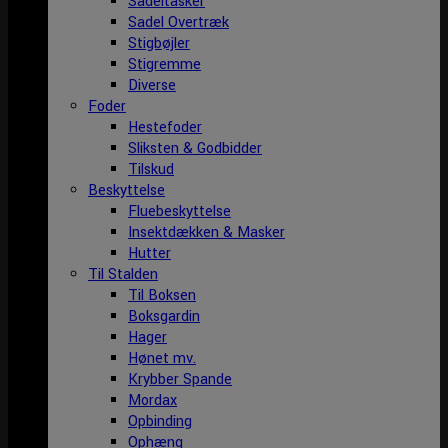
Sadeltasker
Sadel Overtræk
Stigbøjler
Stigremme
Diverse
Foder
Hestefoder
Sliksten & Godbidder
Tilskud
Beskyttelse
Fluebeskyttelse
Insektdækken & Masker
Hutter
Til Stalden
Til Boksen
Boksgardin
Hager
Hønet mv.
Krybber Spande
Mordax
Opbinding
Ophæng