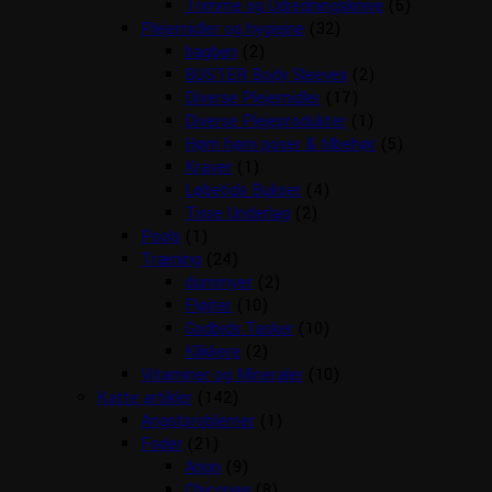
Trimme og Udredningsknive
(6)
Plejemidler og hygiejne
(32)
bagben
(2)
BUSTER Body Sleeves
(2)
Diverse Plejemidler
(17)
Diverse Plejeprodukter
(1)
Høm høm poser & tilbehør
(5)
Kraver
(1)
Løbetids Bukser
(4)
Tisse Underlag
(2)
Pools
(1)
Træning
(24)
dummyer
(2)
Fløjter
(10)
Godbids Tasker
(10)
Klikkere
(2)
Vitaminer og Mineraler
(10)
Katte artikler
(142)
Angstproblemer
(1)
Foder
(21)
Arion
(9)
Chicopee
(8)