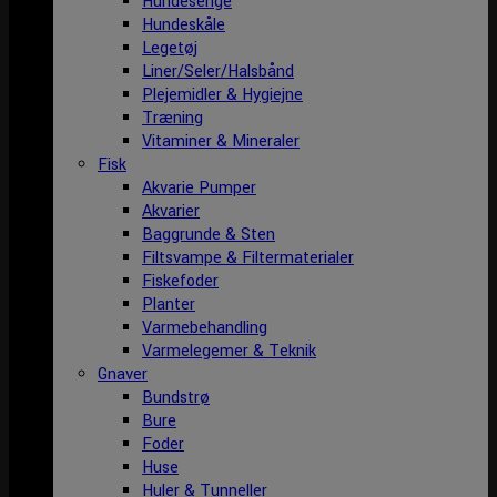
Hundesenge
Hundeskåle
Legetøj
Liner/Seler/Halsbånd
Plejemidler & Hygiejne
Træning
Vitaminer & Mineraler
Fisk
Akvarie Pumper
Akvarier
Baggrunde & Sten
Filtsvampe & Filtermaterialer
Fiskefoder
Planter
Varmebehandling
Varmelegemer & Teknik
Gnaver
Bundstrø
Bure
Foder
Huse
Huler & Tunneller