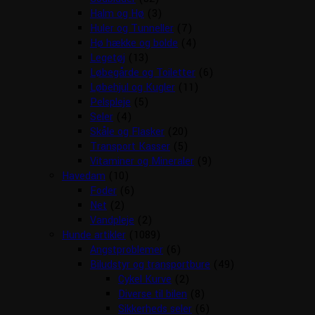
Halm og Hø
(3)
Huler og Tunneller
(7)
Hø hække og bolde
(4)
Legetøj
(13)
Løbegårde og Toiletter
(6)
Løbehjul og Kugler
(11)
Pelspleje
(5)
Seler
(4)
Skåle og Flasker
(20)
Transport Kasser
(5)
Vitaminer og Mineraler
(9)
Havedam
(10)
Foder
(6)
Net
(2)
Vandpleje
(2)
Hunde artikler
(1089)
Angstproblemer
(6)
Biludstyr og transportbure
(49)
Cykel Kurve
(2)
Diverse til bilen
(8)
Sikkerheds seler
(6)