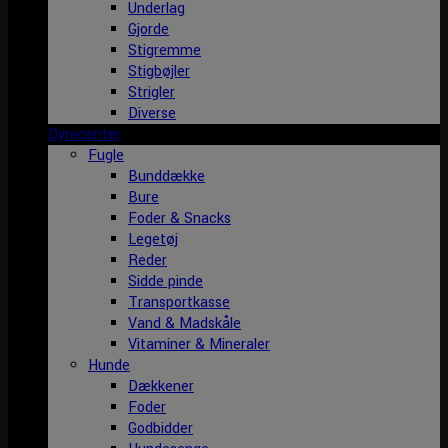
Underlag
Gjorde
Stigremme
Stigbøjler
Strigler
Diverse
Dyrecenter
Fugle
Bunddække
Bure
Foder & Snacks
Legetøj
Reder
Sidde pinde
Transportkasse
Vand & Madskåle
Vitaminer & Mineraler
Hunde
Dækkener
Foder
Godbidder