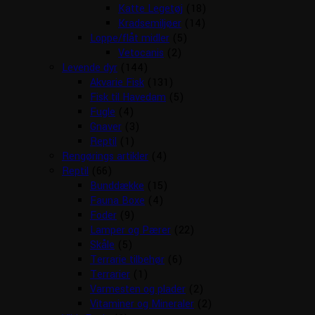
Katte Legetøj
(18)
Kradsemiljøer
(14)
Loppe/flåt midler
(5)
Vetocanis
(2)
Levende dyr
(144)
Akvarie Fisk
(131)
Fisk til Havedam
(5)
Fugle
(4)
Gnaver
(3)
Reptil
(1)
Rengørings artikler
(4)
Reptil
(66)
Bunddække
(15)
Fauna Boxe
(4)
Foder
(9)
Lamper og Pærer
(22)
Skåle
(5)
Terrarie tilbehør
(6)
Terrarier
(1)
Varmesten og plader
(2)
Vitaminer og Mineraler
(2)