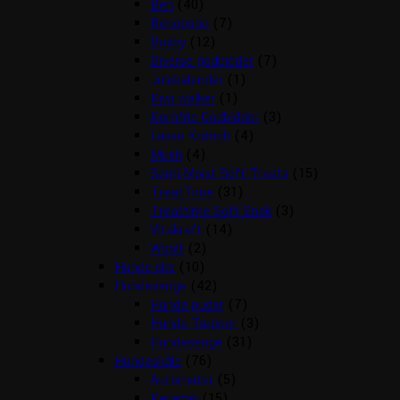
Ben
(40)
Benebone
(7)
Boxby
(12)
Diverse godbidder
(7)
Julekalender
(1)
Kiwi walker
(1)
Kornfrie Godbidder
(3)
Lakse Krønch
(4)
Mush
(4)
Semi Moist Soft Treats
(15)
TreatTime
(31)
Treattime Soft Snak
(3)
Vitakraft
(14)
Woolf
(2)
Hunde sko
(10)
Hundesenge
(42)
Hunde puder
(7)
Hunde Tæpper
(3)
Hundesenge
(31)
Hundeskåle
(76)
Automater
(5)
Keramik
(15)