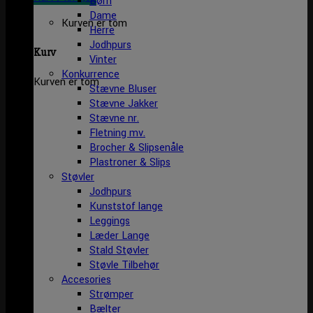
Børn
Dame
Kurven er tom
Herre
Jodhpurs
Kurv
Vinter
Konkurrence
Kurven er tom
Stævne Bluser
Stævne Jakker
Stævne nr.
Fletning mv.
Brocher & Slipsenåle
Plastroner & Slips
Støvler
Jodhpurs
Kunststof lange
Leggings
Læder Lange
Stald Støvler
Støvle Tilbehør
Accesories
Strømper
Bælter