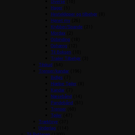
Diverse
(10)
Hager
(5)
Hesteklipper og tilbehør
(8)
Hønet mv
(26)
Krybber/Spande
(21)
Mordax
(2)
Opbinding
(18)
Ophæng
(12)
Til Boksen
(10)
Trailer Tilbehør
(3)
Tilskud
(54)
Trenser/kandar
(196)
Bidløs
(7)
Hjælpe Tøjler
(8)
Kandar
(7)
Næsebånd
(14)
Pandebånd
(51)
Trenser
(60)
Tøjler
(47)
Træktove
(37)
Underlag
(114)
Til Rytteren
(1200)