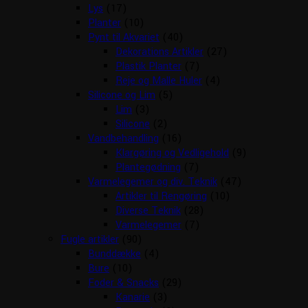
Lys
(17)
Planter
(10)
Pynt til Akvariet
(40)
Dekorations Artikler
(27)
Plastik Planter
(7)
Reje og Malle Huler
(4)
Silicone og Lim
(5)
Lim
(3)
Silicone
(2)
Vandbehandling
(16)
Klargøring og Vedligehold
(9)
Plantegødning
(7)
Varmelegemer og div. Teknik
(47)
Artikler til Rengøring
(10)
Diverse Teknik
(28)
Varmelegemer
(7)
Fugle artikler
(90)
Bunddække
(4)
Bure
(10)
Foder & Snacks
(29)
Kanarie
(3)