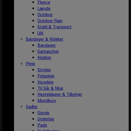
Fleece
Lænde
Outdoor
Outdoor Rain
Stald & Transport
Uld
Bandager & Klokker
Bandager
Gamascher
Klokker
Pleje
Strigler
Pelspleje
Hovpleje
Til Sår & Muk
Hesteklipper & Tilbehør
Mundkurv
Sadler
Gjorde
Underlag
Pads