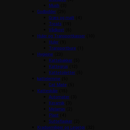
Mush
(3)
Godbidder
(29)
Græs og malt
(4)
Treats
(19)
Vådkost
(6)
Huler og Transportkasser
(10)
Huler
(9)
Transportbure
(1)
Hygiejne
(23)
Kattebakker
(5)
Kattegrus
(12)
Kattetoiletter
(5)
kattelemme
(5)
Cat Mate
(5)
Katteskåle
(15)
Automater
(3)
Keramik
(3)
Melamin
(2)
Plast
(4)
Sutteflasker
(2)
Kradsemiljøer og Legetøj
(32)