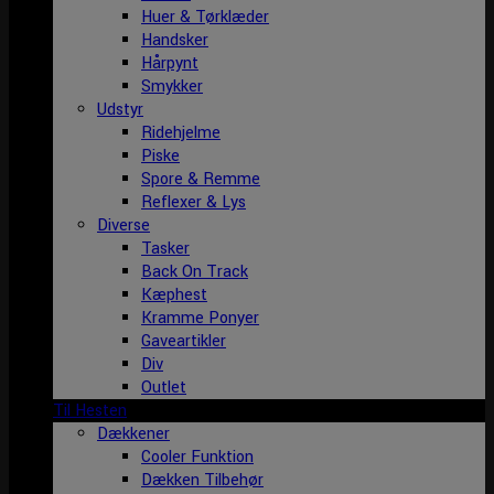
Huer & Tørklæder
Handsker
Hårpynt
Smykker
Udstyr
Ridehjelme
Piske
Spore & Remme
Reflexer & Lys
Diverse
Tasker
Back On Track
Kæphest
Kramme Ponyer
Gaveartikler
Div
Outlet
Til Hesten
Dækkener
Cooler Funktion
Dækken Tilbehør