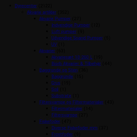
Dyrecenter
(2122)
Akvarie artikler
(352)
Akvarie Pumper
(27)
Indvendige Pumper
(12)
Luft pumper
(9)
Udvendige Spand Pumper
(5)
UV
(1)
Akvarier
(63)
Akvariesæt 10-260 L
(19)
Biorb Akvarier & Tilbehør
(44)
Baggrunde og Sten
(36)
Baggrunde
(15)
Grus
(19)
Soil
(1)
Substrate
(1)
Filtersvampe og Filtermaterialer
(43)
Filtermaterialer
(14)
Filtersvampe
(27)
Fiskefoder
(47)
Diverse Fiskefoder mm
(37)
Frostfoder
(9)