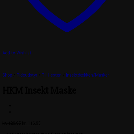
Add to Wishlist
Shop
/
Rideudstyr
/
Til Hesten
/
Insektdækken/Masker
HKM Insekt Maske
Den
Den
kr.
129,95
kr.
116,95
oprindelige
aktuelle