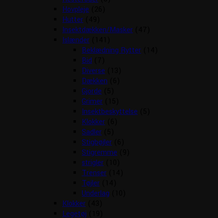
Hovpleje
(26)
Hutter
(49)
Insektdækken/Masker
(47)
Islænder
(141)
Beklædning Rytter
(14)
Bid
(7)
Diverse
(13)
Dækken
(6)
Gjorde
(5)
Grimer
(15)
Insektbeskyttelse
(5)
Klokker
(6)
Sadler
(5)
Stigbøjler
(6)
Stigremme
(9)
strigler
(10)
Trenser
(14)
Tøjler
(14)
Underlag
(10)
Klokker
(43)
Legetøj
(19)