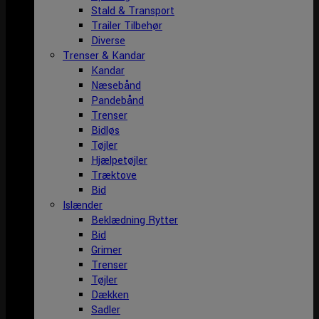
Stald & Transport
Trailer Tilbehør
Diverse
Trenser & Kandar
Kandar
Næsebånd
Pandebånd
Trenser
Bidløs
Tøjler
Hjælpetøjler
Træktove
Bid
Islænder
Beklædning Rytter
Bid
Grimer
Trenser
Tøjler
Dækken
Sadler