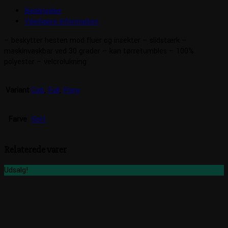
Beskrivelse
Yderligere information
– beskytter hesten mod fluer og insekter – slidstærk –
maskinvaskbar ved 30 grader – kan tørretumbles – 100%
polyester – velcrolukning
Variant
Cob
,
Full
,
Pony
Farve
Sort
Relaterede varer
Udsalg!