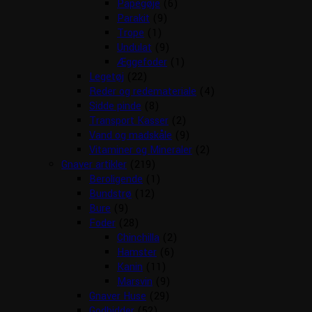
Papegøje
(6)
Parakit
(9)
Trope
(1)
Undulat
(9)
Æggefoder
(1)
Legetøj
(22)
Reder og redemateriale
(4)
Sidde pinde
(8)
Transport Kasser
(2)
Vand og madskåle
(9)
Vitaminer og Mineraler
(2)
Gnaver artikler
(219)
Beroligende
(1)
Bundstrø
(12)
Bure
(9)
Foder
(28)
Chinchilla
(2)
Hamster
(6)
Kanin
(11)
Marsvin
(9)
Gnaver Huse
(29)
Godbidder
(52)