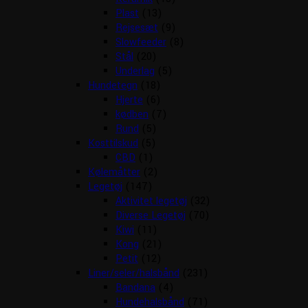
Plast
(13)
Rejsesæt
(9)
Slowfeeder
(8)
Stål
(20)
Underlag
(5)
Hundetegn
(18)
Hjerte
(6)
kødben
(7)
Rund
(5)
Kosttilskud
(5)
CBD
(1)
Kølemåtter
(2)
Legetøj
(147)
Aktivitet legetøj
(32)
Diverse Legetøj
(70)
Kiwi
(11)
Kong
(21)
Petit
(12)
Liner/seler/halsbånd
(231)
Bandana
(4)
Hundehalsbånd
(71)