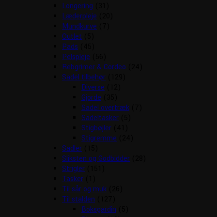
Longering
(31)
Læderpleje
(20)
Mundkurve
(7)
Outlet
(5)
Pads
(45)
Pelspleje
(56)
Rebgrimer & Cordeo
(24)
Sadel tilbehør
(129)
Diverse
(12)
Gjorde
(35)
Sadel overtræk
(7)
Sadeltasker
(5)
Stigbøjler
(41)
Stigremme
(24)
Sadler
(15)
Sliksten og Godbidder
(28)
Strigler
(151)
Tasker
(1)
Til sår og muk
(26)
Til stalden
(127)
Boksgardin
(5)