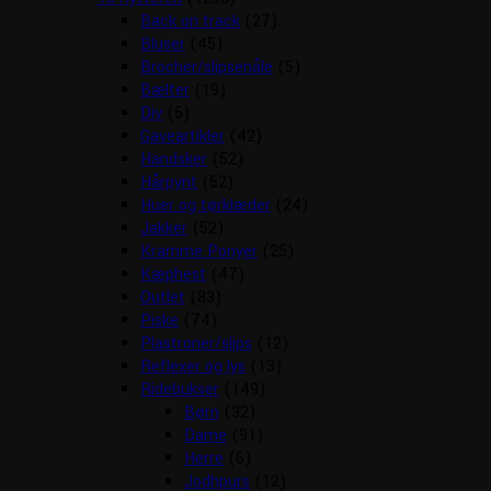
Back on track
(27)
Bluser
(45)
Brocher/slipsenåle
(5)
Bælter
(19)
Div
(5)
Gaveartikler
(42)
Handsker
(52)
Hårpynt
(52)
Huer og tørklæder
(24)
Jakker
(52)
Kramme Ponyer
(25)
Kæphest
(47)
Outlet
(83)
Piske
(74)
Plastroner/slips
(12)
Reflexer og lys
(13)
Ridebukser
(149)
Børn
(32)
Dame
(91)
Herre
(6)
Jodhpurs
(12)