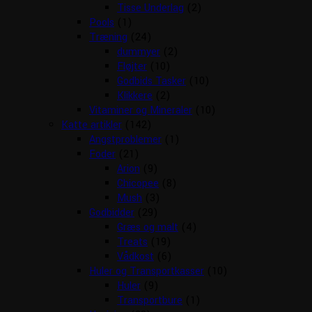
Tisse Underlag
(2)
Pools
(1)
Træning
(24)
dummyer
(2)
Fløjter
(10)
Godbids Tasker
(10)
Klikkere
(2)
Vitaminer og Mineraler
(10)
Katte artikler
(142)
Angstproblemer
(1)
Foder
(21)
Arion
(9)
Chicopee
(8)
Mush
(3)
Godbidder
(29)
Græs og malt
(4)
Treats
(19)
Vådkost
(6)
Huler og Transportkasser
(10)
Huler
(9)
Transportbure
(1)