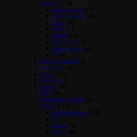
Dækkener
(116)
Cooler/Funktion
(11)
Dækken Tilbehør
(21)
Fleece
(12)
Lænde
(7)
Outdoor
(40)
Outdoor Rain
(15)
Stald/Transport
(4)
Uld
(3)
Fortøj og martingal
(9)
Gamascher
(73)
Grimer
(139)
Hestefoder
(3)
Hovpleje
(26)
Hutter
(49)
Insektdækken/Masker
(46)
Islænder
(141)
Beklædning Rytter
(14)
Bid
(7)
Diverse
(13)
Dækken
(6)