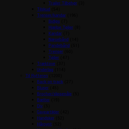
Trailer Tilbehør
(3)
Tilskud
(54)
Trenser/kandar
(196)
Bidløs
(7)
Hjælpe Tøjler
(8)
Kandar
(7)
Næsebånd
(14)
Pandebånd
(51)
Trenser
(60)
Tøjler
(47)
Træktove
(37)
Underlag
(114)
Til Rytteren
(1200)
Back on track
(27)
Bluser
(45)
Brocher/slipsenåle
(5)
Bælter
(19)
Div
(5)
Gaveartikler
(42)
Handsker
(52)
Hårpynt
(52)