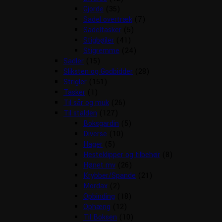
Gjorde
(35)
Sadel overtræk
(7)
Sadeltasker
(5)
Stigbøjler
(41)
Stigremme
(24)
Sadler
(15)
Sliksten og Godbidder
(28)
Strigler
(151)
Tasker
(1)
Til sår og muk
(26)
Til stalden
(127)
Boksgardin
(5)
Diverse
(10)
Hager
(5)
Hesteklipper og tilbehør
(8)
Hønet mv
(26)
Krybber/Spande
(21)
Mordax
(2)
Opbinding
(18)
Ophæng
(12)
Til Boksen
(10)