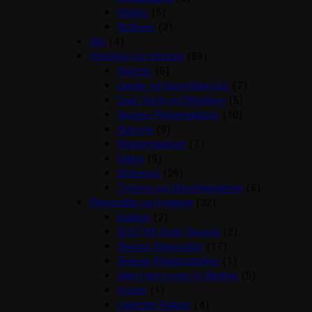
Orbiloc
(5)
Reflexer
(2)
Olie
(4)
Pelspleje og trimning
(88)
Børster
(6)
Carder og Gummibørster
(7)
Coat Kings og Shedders
(5)
Diverse Plejeprodukter
(10)
Kamme
(9)
Klippemaskiner
(7)
Sakse
(9)
Shampoo
(29)
Trimme og Udredningsknive
(6)
Plejemidler og hygiejne
(32)
bagben
(2)
BUSTER Body Sleeves
(2)
Diverse Plejemidler
(17)
Diverse Plejeprodukter
(1)
Høm høm poser & tilbehør
(5)
Kraver
(1)
Løbetids Bukser
(4)