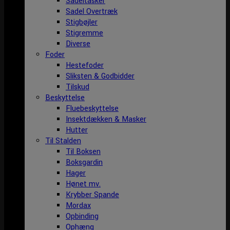
Sadeltasker
Sadel Overtræk
Stigbøjler
Stigremme
Diverse
Foder
Hestefoder
Sliksten & Godbidder
Tilskud
Beskyttelse
Fluebeskyttelse
Insektdækken & Masker
Hutter
Til Stalden
Til Boksen
Boksgardin
Hager
Hønet mv.
Krybber Spande
Mordax
Opbinding
Ophæng