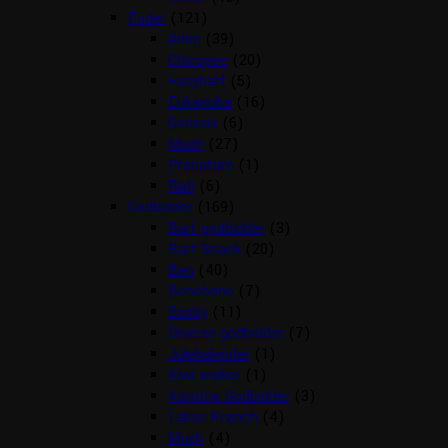
Foder
(121)
Arion
(39)
Chicopee
(20)
Easybarf
(5)
Eukanuba
(16)
Genesis
(6)
Mush
(27)
Pronature
(1)
Rafi
(6)
Godbidder
(169)
Barf godbidder
(3)
Barf Snack
(20)
Ben
(40)
Benebone
(7)
Boxby
(11)
Diverse godbidder
(7)
Julekalender
(1)
Kiwi walker
(1)
Kornfrie Godbidder
(3)
Lakse Krønch
(4)
Mush
(4)