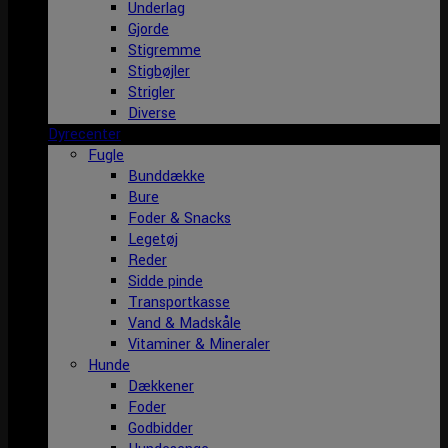
Underlag
Gjorde
Stigremme
Stigbøjler
Strigler
Diverse
Dyrecenter
Fugle
Bunddække
Bure
Foder & Snacks
Legetøj
Reder
Sidde pinde
Transportkasse
Vand & Madskåle
Vitaminer & Mineraler
Hunde
Dækkener
Foder
Godbidder