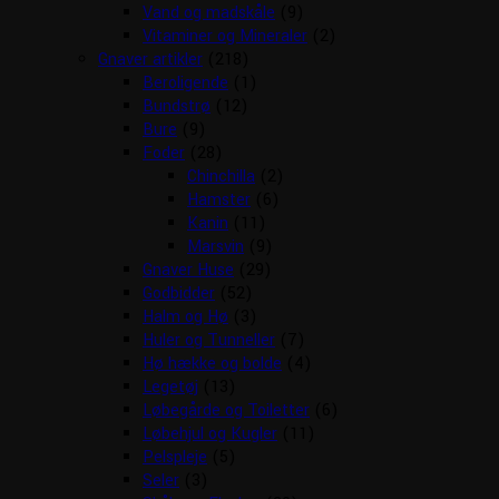
Vand og madskåle
(9)
Vitaminer og Mineraler
(2)
Gnaver artikler
(218)
Beroligende
(1)
Bundstrø
(12)
Bure
(9)
Foder
(28)
Chinchilla
(2)
Hamster
(6)
Kanin
(11)
Marsvin
(9)
Gnaver Huse
(29)
Godbidder
(52)
Halm og Hø
(3)
Huler og Tunneller
(7)
Hø hække og bolde
(4)
Legetøj
(13)
Løbegårde og Toiletter
(6)
Løbehjul og Kugler
(11)
Pelspleje
(5)
Seler
(3)