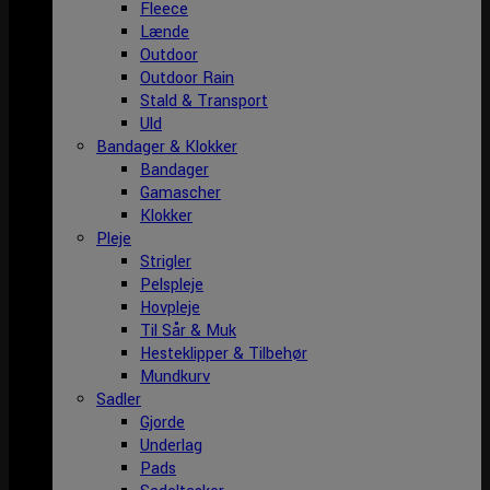
Fleece
Lænde
Outdoor
Outdoor Rain
Stald & Transport
Uld
Bandager & Klokker
Bandager
Gamascher
Klokker
Pleje
Strigler
Pelspleje
Hovpleje
Til Sår & Muk
Hesteklipper & Tilbehør
Mundkurv
Sadler
Gjorde
Underlag
Pads