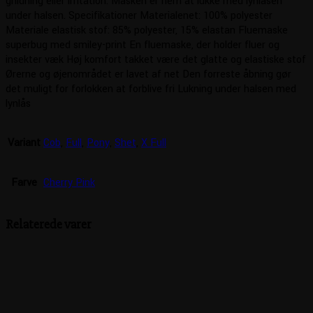
gnidning eller irritation. Masken er nem at lukke med lynlåsen
under halsen. Specifikationer Materialenet: 100% polyester
Materiale elastisk stof: 85% polyester, 15% elastan Fluemaske
superbug med smiley-print En fluemaske, der holder fluer og
insekter væk Høj komfort takket være det glatte og elastiske stof
Ørerne og øjenområdet er lavet af net Den forreste åbning gør
det muligt for forlokken at forblive fri Lukning under halsen med
lynlås
Variant
Cob
,
Full
,
Pony
,
Shet
,
X Full
Farve
Cherry Pink
Relaterede varer