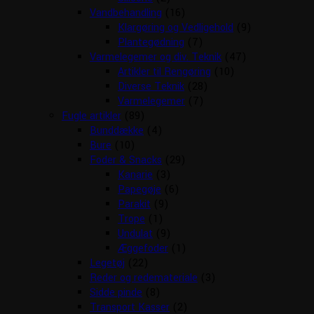
Vandbehandling
(16)
Klargøring og Vedligehold
(9)
Plantegødning
(7)
Varmelegemer og div. Teknik
(47)
Artikler til Rengøring
(10)
Diverse Teknik
(28)
Varmelegemer
(7)
Fugle artikler
(89)
Bunddække
(4)
Bure
(10)
Foder & Snacks
(29)
Kanarie
(3)
Papegøje
(6)
Parakit
(9)
Trope
(1)
Undulat
(9)
Æggefoder
(1)
Legetøj
(22)
Reder og redemateriale
(3)
Sidde pinde
(8)
Transport Kasser
(2)