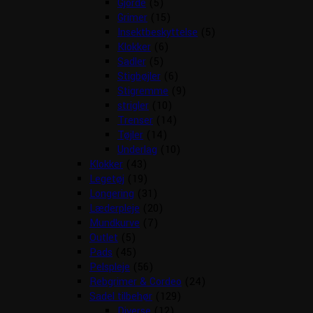
Gjorde
(5)
Grimer
(15)
Insektbeskyttelse
(5)
Klokker
(6)
Sadler
(5)
Stigbøjler
(6)
Stigremme
(9)
strigler
(10)
Trenser
(14)
Tøjler
(14)
Underlag
(10)
Klokker
(43)
Legetøj
(19)
Longering
(31)
Læderpleje
(20)
Mundkurve
(7)
Outlet
(5)
Pads
(45)
Pelspleje
(56)
Rebgrimer & Cordeo
(24)
Sadel tilbehør
(129)
Diverse
(12)