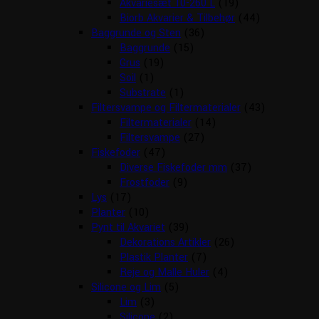
Akvariesæt 10-260 L
(19)
Biorb Akvarier & Tilbehør
(44)
Baggrunde og Sten
(36)
Baggrunde
(15)
Grus
(19)
Soil
(1)
Substrate
(1)
Filtersvampe og Filtermaterialer
(43)
Filtermaterialer
(14)
Filtersvampe
(27)
Fiskefoder
(47)
Diverse Fiskefoder mm
(37)
Frostfoder
(9)
Lys
(17)
Planter
(10)
Pynt til Akvariet
(39)
Dekorations Artikler
(26)
Plastik Planter
(7)
Reje og Malle Huler
(4)
Silicone og Lim
(5)
Lim
(3)
Silicone
(2)