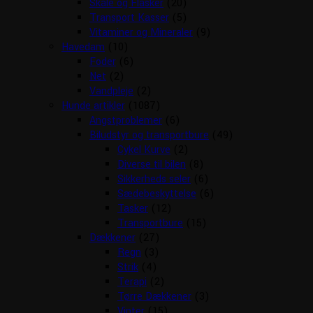
Skåle og Flasker
(20)
Transport Kasser
(5)
Vitaminer og Mineraler
(9)
Havedam
(10)
Foder
(6)
Net
(2)
Vandpleje
(2)
Hunde artikler
(1087)
Angstproblemer
(6)
Biludstyr og transportbure
(49)
Cykel Kurve
(2)
Diverse til bilen
(8)
Sikkerheds seler
(6)
Sædebeskyttelse
(6)
Tasker
(12)
Transportbure
(15)
Dækkener
(27)
Regn
(3)
Strik
(4)
Terapi
(2)
Tørre Dækkener
(3)
Vinter
(15)