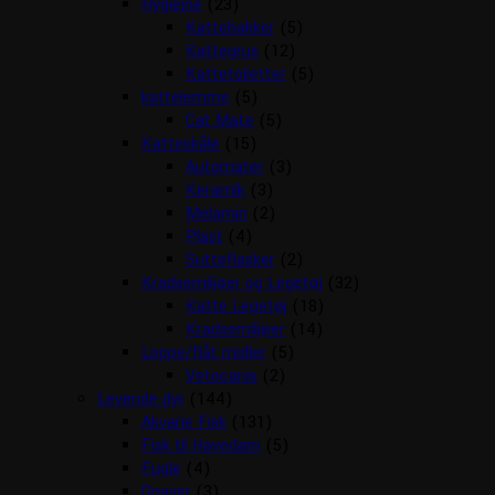
Hygiejne
(23)
Kattebakker
(5)
Kattegrus
(12)
Kattetoiletter
(5)
kattelemme
(5)
Cat Mate
(5)
Katteskåle
(15)
Automater
(3)
Keramik
(3)
Melamin
(2)
Plast
(4)
Sutteflasker
(2)
Kradsemiljøer og Legetøj
(32)
Katte Legetøj
(18)
Kradsemiljøer
(14)
Loppe/flåt midler
(5)
Vetocanis
(2)
Levende dyr
(144)
Akvarie Fisk
(131)
Fisk til Havedam
(5)
Fugle
(4)
Gnaver
(3)