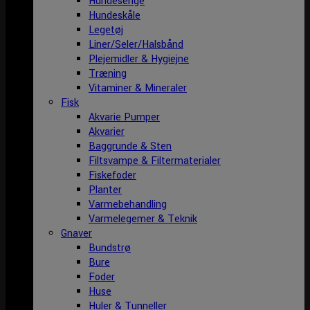
Hundesenge
Hundeskåle
Legetøj
Liner/Seler/Halsbånd
Plejemidler & Hygiejne
Træning
Vitaminer & Mineraler
Fisk
Akvarie Pumper
Akvarier
Baggrunde & Sten
Filtsvampe & Filtermaterialer
Fiskefoder
Planter
Varmebehandling
Varmelegemer & Teknik
Gnaver
Bundstrø
Bure
Foder
Huse
Huler & Tunneller