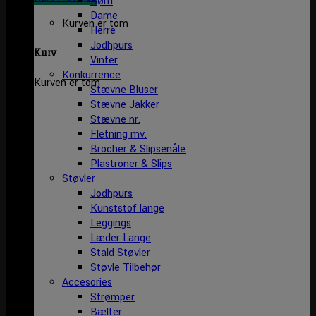
Børn
Dame
Kurven er tom
Herre
Jodhpurs
Kurv
Vinter
Konkurrence
Kurven er tom
Stævne Bluser
Stævne Jakker
Stævne nr.
Fletning mv.
Brocher & Slipsenåle
Plastroner & Slips
Støvler
Jodhpurs
Kunststof lange
Leggings
Læder Lange
Stald Støvler
Støvle Tilbehør
Accesories
Strømper
Bælter