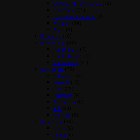
Semi Moist Soft Treats
(15)
TreatTime
(31)
Treattime Soft Snak
(3)
Vitakraft
(14)
Woolf
(2)
Hunde sko
(10)
Hundesenge
(42)
Hunde puder
(7)
Hunde Tæpper
(3)
Hundesenge
(31)
Hundeskåle
(76)
Automater
(5)
Keramik
(15)
Plast
(13)
Rejsesæt
(9)
Slowfeeder
(8)
Stål
(20)
Underlag
(5)
Hundetegn
(18)
Hjerte
(6)
kødben
(7)