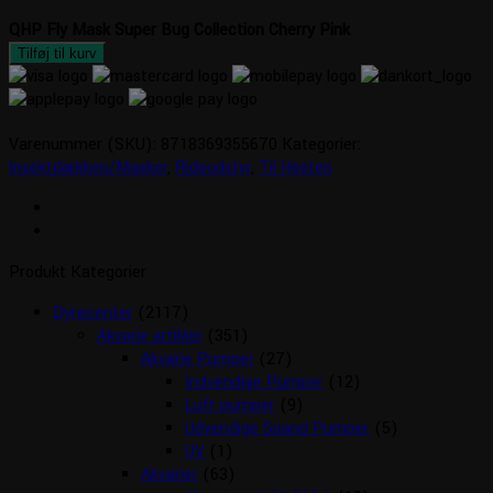
QHP Fly Mask Super Bug Collection Cherry Pink
Tilføj til kurv
Varenummer (SKU):
8718369355670
Kategorier:
Insektdækken/Masker
,
Rideudstyr
,
Til Hesten
Produkt Kategorier
Dyrecenter
(2117)
Akvarie artikler
(351)
Akvarie Pumper
(27)
Indvendige Pumper
(12)
Luft pumper
(9)
Udvendige Spand Pumper
(5)
UV
(1)
Akvarier
(63)