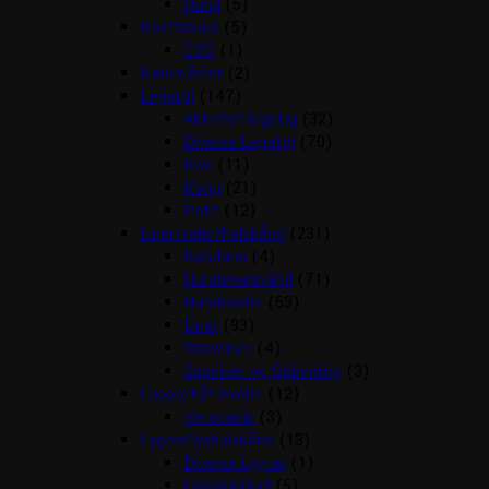
Rund
(5)
Kosttilskud
(5)
CBD
(1)
Kølemåtter
(2)
Legetøj
(147)
Aktivitet legetøj
(32)
Diverse Legetøj
(70)
Kiwi
(11)
Kong
(21)
Petit
(12)
Liner/seler/halsbånd
(231)
Bandana
(4)
Hundehalsbånd
(71)
Hundeseler
(53)
Liner
(93)
Showliner
(4)
Sporliner og Opbinding
(3)
Loppe/flåt midler
(12)
Vetocanis
(3)
Lygter/lyshalsbånd
(13)
Diverse Lygter
(1)
Lyshalsbånd
(5)