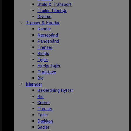
Stald & Transport
Trailer Tilbehør
Diverse
Trenser & Kandar
Kandar
Næsebånd
Pandebånd
Trenser
Bidløs
Tøjler
Hjælpetøjler
Træktove
Bid
Islænder
Beklædning Rytter
Bid
Grimer
Trenser
Tøjler
Dækken
Sadler