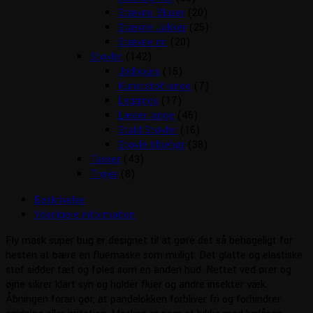
Stævne Bluser
(20)
Stævne Jakker
(25)
Stævne nr.
(20)
Støvler
(142)
Jodhpurs
(15)
Kunststof lange
(7)
Leggings
(17)
Læder lange
(46)
Stald Støvler
(16)
Støvle tilbehør
(38)
Tasker
(43)
Trøjer
(8)
Beskrivelse
Yderligere information
Fly mask super bug er designet til at gøre det så behageligt for
hesten at bære en fluemaske som muligt. Det glatte og elastiske
stof sidder tæt og føles som en anden hud. Nettet ved ører og
øjne sikrer klart syn og holder fluer og andre insekter væk.
Åbningen foran gør, at pandelokken forbliver fri og forhindrer