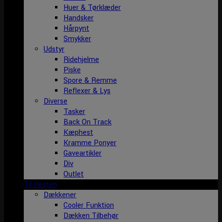
Huer & Tørklæder
Handsker
Hårpynt
Smykker
Udstyr
Ridehjelme
Piske
Spore & Remme
Reflexer & Lys
Diverse
Tasker
Back On Track
Kæphest
Kramme Ponyer
Gaveartikler
Div
Outlet
Til Hesten
Dækkener
Cooler Funktion
Dækken Tilbehør