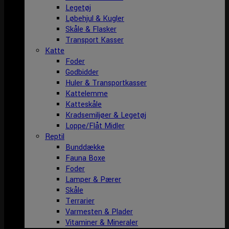
Legetøj
Løbehjul & Kugler
Skåle & Flasker
Transport Kasser
Katte
Foder
Godbidder
Huler & Transportkasser
Kattelemme
Katteskåle
Kradsemiljøer & Legetøj
Loppe/Flåt Midler
Reptil
Bunddække
Fauna Boxe
Foder
Lamper & Pærer
Skåle
Terrarier
Varmesten & Plader
Vitaminer & Mineraler