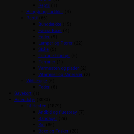
Reptil
(1)
Rengørings artikler
(4)
Reptil
(66)
Bunddække
(15)
Fauna Boxe
(4)
Foder
(9)
Lamper og Pærer
(22)
Skåle
(5)
Terrarie tilbehør
(6)
Terrarier
(1)
Varmesten og plader
(2)
Vitaminer og Mineraler
(2)
Vildt Fugle
(6)
Foder
(6)
Gavekort
(1)
Rideudstyr
(3080)
Til Hesten
(1879)
Antibid og fluespray
(7)
Bandager
(28)
Bid
(86)
Boxe og Tasker
(28)