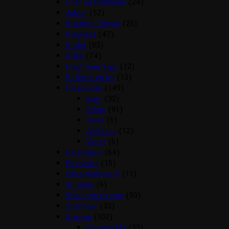
Huer og tørklæder
(24)
Jakker
(52)
Kramme Ponyer
(25)
Kæphest
(47)
Outlet
(83)
Piske
(74)
Plastroner/slips
(12)
Reflexer og lys
(13)
Ridebukser
(149)
Børn
(32)
Dame
(91)
Herre
(6)
Jodhpurs
(12)
Vinter
(6)
Ridehjelme
(64)
Rideveste
(15)
Sikkerhedsveste
(11)
Smykker
(6)
Sporer og remme
(50)
Strømper
(33)
Stævne
(102)
Fletning MV
(33)