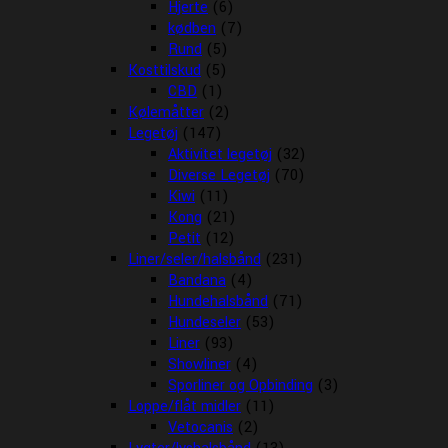
Hjerte
(6)
kødben
(7)
Rund
(5)
Kosttilskud
(5)
CBD
(1)
Kølemåtter
(2)
Legetøj
(147)
Aktivitet legetøj
(32)
Diverse Legetøj
(70)
Kiwi
(11)
Kong
(21)
Petit
(12)
Liner/seler/halsbånd
(231)
Bandana
(4)
Hundehalsbånd
(71)
Hundeseler
(53)
Liner
(93)
Showliner
(4)
Sporliner og Opbinding
(3)
Loppe/flåt midler
(11)
Vetocanis
(2)