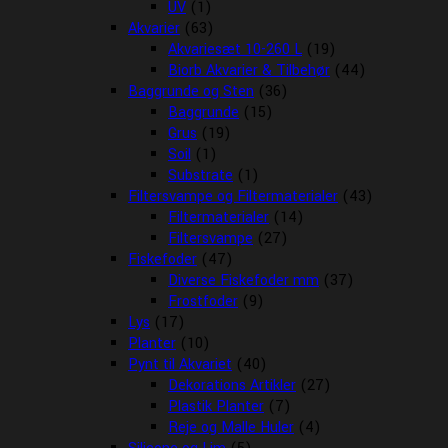
UV
(1)
Akvarier
(63)
Akvariesæt 10-260 L
(19)
Biorb Akvarier & Tilbehør
(44)
Baggrunde og Sten
(36)
Baggrunde
(15)
Grus
(19)
Soil
(1)
Substrate
(1)
Filtersvampe og Filtermaterialer
(43)
Filtermaterialer
(14)
Filtersvampe
(27)
Fiskefoder
(47)
Diverse Fiskefoder mm
(37)
Frostfoder
(9)
Lys
(17)
Planter
(10)
Pynt til Akvariet
(40)
Dekorations Artikler
(27)
Plastik Planter
(7)
Reje og Malle Huler
(4)