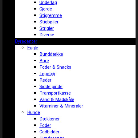
Underlag
Gjorde
Stigremme
Stigbøjler
Strigler
Diverse
Dyrecenter
Fugle
Bunddække
Bure
Foder & Snacks
Legetøj
Reder
Sidde pinde
Transportkasse
Vand & Madskåle
Vitaminer & Mineraler
Hunde
Dækkener
Foder
Godbidder