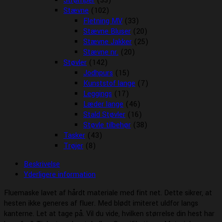
Strømper
(33)
Stævne
(102)
Fletning MV
(33)
Stævne Bluser
(20)
Stævne Jakker
(25)
Stævne nr.
(20)
Støvler
(142)
Jodhpurs
(15)
Kunststof lange
(7)
Leggings
(17)
Læder lange
(46)
Stald Støvler
(16)
Støvle tilbehør
(38)
Tasker
(43)
Trøjer
(8)
Beskrivelse
Yderligere information
Fluemaske lavet af hårdt materiale med fint net. Dette sikrer, at
hesten ikke generes af fluer. Med blødt imiteret uldfor langs
kanterne. Let at tage på. Vil du vide, hvilken størrelse din hest har