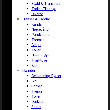
Stald & Transport
Trailer Tilbehør
Diverse
Trenser & Kandar
Kandar
Næsebånd
Pandebånd
Trenser
Bidløs
Tøjler
Hjælpetøjler
Træktove
Bid
Islænder
Beklædning Rytter
Bid
Grimer
Trenser
Tøjler
Dækken
Sadler