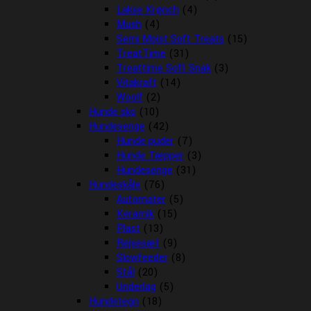
Lakse Krønch
(4)
Mush
(4)
Semi Moist Soft Treats
(15)
TreatTime
(31)
Treattime Soft Snak
(3)
Vitakraft
(14)
Woolf
(2)
Hunde sko
(10)
Hundesenge
(42)
Hunde puder
(7)
Hunde Tæpper
(3)
Hundesenge
(31)
Hundeskåle
(76)
Automater
(5)
Keramik
(15)
Plast
(13)
Rejsesæt
(9)
Slowfeeder
(8)
Stål
(20)
Underlag
(5)
Hundetegn
(18)