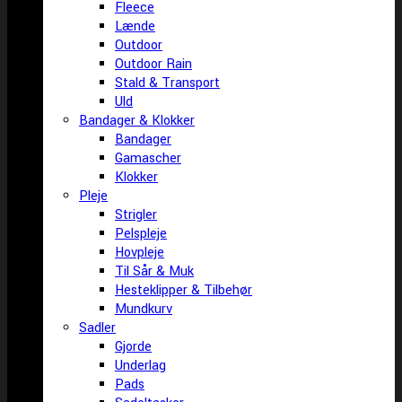
Fleece
Lænde
Outdoor
Outdoor Rain
Stald & Transport
Uld
Bandager & Klokker
Bandager
Gamascher
Klokker
Pleje
Strigler
Pelspleje
Hovpleje
Til Sår & Muk
Hesteklipper & Tilbehør
Mundkurv
Sadler
Gjorde
Underlag
Pads