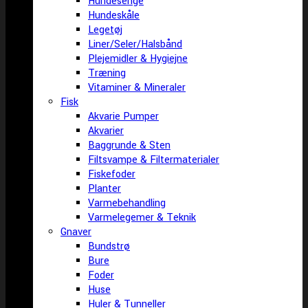
Hundesenge
Hundeskåle
Legetøj
Liner/Seler/Halsbånd
Plejemidler & Hygiejne
Træning
Vitaminer & Mineraler
Fisk
Akvarie Pumper
Akvarier
Baggrunde & Sten
Filtsvampe & Filtermaterialer
Fiskefoder
Planter
Varmebehandling
Varmelegemer & Teknik
Gnaver
Bundstrø
Bure
Foder
Huse
Huler & Tunneller