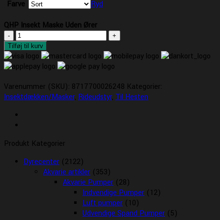
Farve
Ryd
QHP Insekt Maske Uden Ører
QHP
Insekt
Tilføj til kurv
Maske
Uden
Ører
Varenummer (SKU):
antal
8717700026248
Kategorier:
Insektdækken/Masker
,
Rideudstyr
,
Til Hesten
Produkt Kategorier
Dyrecenter
(2122)
Akvarie artikler
(353)
Akvarie Pumper
(28)
Indvendige Pumper
(12)
Luft pumper
(10)
Udvendige Spand Pumper
(5)