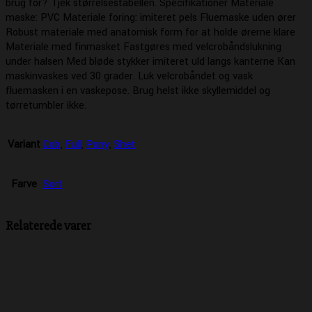
brug for? Tjek størrelsestabellen. Specifikationer Materiale
maske: PVC Materiale foring: imiteret pels Fluemaske uden ører
Robust materiale med anatomisk form for at holde ørerne klare
Materiale med finmasket Fastgøres med velcrobåndslukning
under halsen Med bløde stykker imiteret uld langs kanterne Kan
maskinvaskes ved 30 grader. Luk velcrobåndet og vask
fluemasken i en vaskepose. Brug helst ikke skyllemiddel og
tørretumbler ikke.
Variant
Cob
,
Full
,
Pony
,
Shet
Farve
Sort
Relaterede varer