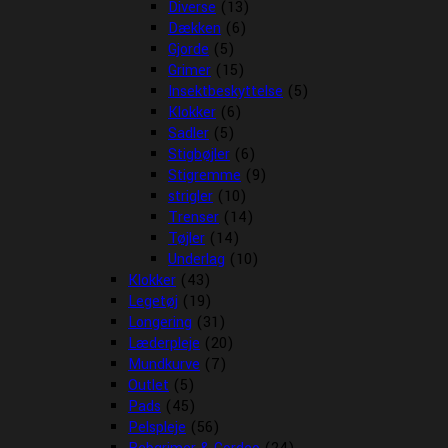
Diverse
(13)
Dækken
(6)
Gjorde
(5)
Grimer
(15)
Insektbeskyttelse
(5)
Klokker
(6)
Sadler
(5)
Stigbøjler
(6)
Stigremme
(9)
strigler
(10)
Trenser
(14)
Tøjler
(14)
Underlag
(10)
Klokker
(43)
Legetøj
(19)
Longering
(31)
Læderpleje
(20)
Mundkurve
(7)
Outlet
(5)
Pads
(45)
Pelspleje
(56)