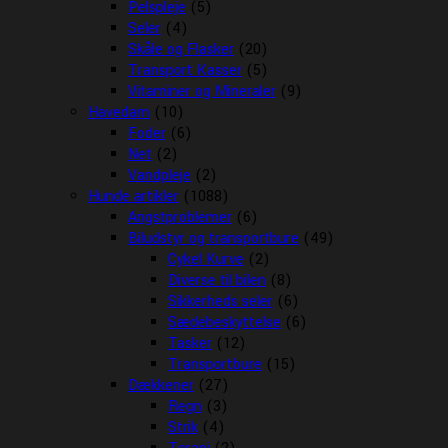
Pelspleje
(5)
Seler
(4)
Skåle og Flasker
(20)
Transport Kasser
(5)
Vitaminer og Mineraler
(9)
Havedam
(10)
Foder
(6)
Net
(2)
Vandpleje
(2)
Hunde artikler
(1088)
Angstproblemer
(6)
Biludstyr og transportbure
(49)
Cykel Kurve
(2)
Diverse til bilen
(8)
Sikkerheds seler
(6)
Sædebeskyttelse
(6)
Tasker
(12)
Transportbure
(15)
Dækkener
(27)
Regn
(3)
Strik
(4)