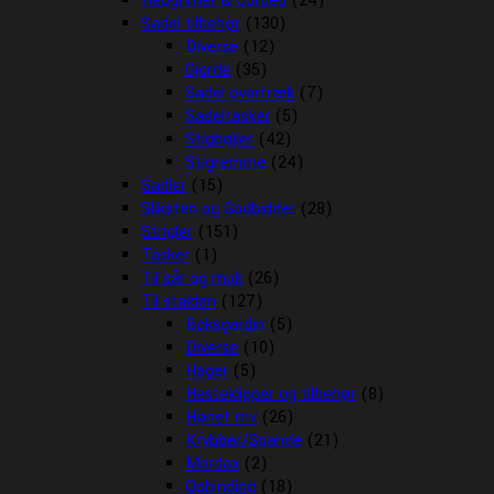
Rebgrimer & Cordeo
(24)
Sadel tilbehør
(130)
Diverse
(12)
Gjorde
(35)
Sadel overtræk
(7)
Sadeltasker
(5)
Stigbøjler
(42)
Stigremme
(24)
Sadler
(15)
Sliksten og Godbidder
(28)
Strigler
(151)
Tasker
(1)
Til sår og muk
(26)
Til stalden
(127)
Boksgardin
(5)
Diverse
(10)
Hager
(5)
Hesteklipper og tilbehør
(8)
Hønet mv
(26)
Krybber/Spande
(21)
Mordax
(2)
Opbinding
(18)