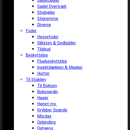
Sadeltasker
Sadel Overtræk
Stigbøjler
Stigremme
Diverse
Foder
Hestefoder
Sliksten & Godbidder
Tilskud
Beskyttelse
Fluebeskyttelse
Insektdækken & Masker
Hutter
Til Stalden
Til Boksen
Boksgardin
Hager
Hønet mv.
Krybber Spande
Mordax
Opbinding
Ophæng