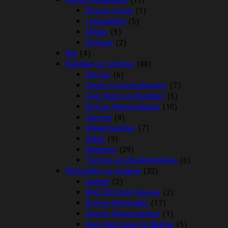
Lygter/lyshalsbånd
(13)
Diverse Lygter
(1)
Lyshalsbånd
(5)
Orbiloc
(5)
Reflexer
(2)
Olie
(4)
Pelspleje og trimning
(88)
Børster
(6)
Carder og Gummibørster
(7)
Coat Kings og Shedders
(5)
Diverse Plejeprodukter
(10)
Kamme
(9)
Klippemaskiner
(7)
Sakse
(9)
Shampoo
(29)
Trimme og Udredningsknive
(6)
Plejemidler og hygiejne
(32)
bagben
(2)
BUSTER Body Sleeves
(2)
Diverse Plejemidler
(17)
Diverse Plejeprodukter
(1)
Høm høm poser & tilbehør
(5)