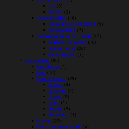
Silicone og Lim
(5)
Lim
(3)
Silicone
(2)
Vandbehandling
(16)
Klargøring og Vedligehold
(9)
Plantegødning
(7)
Varmelegemer og div. Teknik
(47)
Artikler til Rengøring
(10)
Diverse Teknik
(28)
Varmelegemer
(7)
Fugle artikler
(90)
Bunddække
(4)
Bure
(10)
Foder & Snacks
(29)
Kanarie
(3)
Papegøje
(6)
Parakit
(9)
Trope
(1)
Undulat
(9)
Æggefoder
(1)
Legetøj
(22)
Reder og redemateriale
(4)