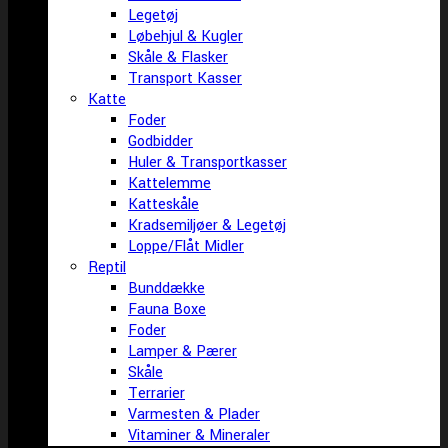
Legetøj
Løbehjul & Kugler
Skåle & Flasker
Transport Kasser
Katte
Foder
Godbidder
Huler & Transportkasser
Kattelemme
Katteskåle
Kradsemiljøer & Legetøj
Loppe/Flåt Midler
Reptil
Bunddække
Fauna Boxe
Foder
Lamper & Pærer
Skåle
Terrarier
Varmesten & Plader
Vitaminer & Mineraler