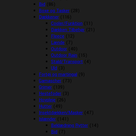
Bid
(86)
Boxe og Tasker
(28)
Dækkener
(116)
Cooler/Funktion
(11)
Dækken Tilbehør
(21)
Fleece
(12)
Lænde
(7)
Outdoor
(40)
Outdoor Rain
(15)
Stald/Transport
(4)
Uld
(3)
Fortøj og martingal
(9)
Gamascher
(73)
Grimer
(139)
Hestefoder
(3)
Hovpleje
(26)
Hutter
(49)
Insektdækken/Masker
(47)
Islænder
(141)
Beklædning Rytter
(14)
Bid
(7)