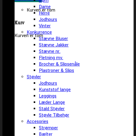
Børn
Dame
Kurven er tom
Herre
Jodhpurs
Kurv
Vinter
Konkurrence
Kurven er tom
Stævne Bluser
Stævne Jakker
Stævne nr.
Fletning mv.
Brocher & Slipsenåle
Plastroner & Slips
Støvler
Jodhpurs
Kunststof lange
Leggings
Læder Lange
Stald Støvler
Støvle Tilbehør
Accesories
Strømper
Bælter