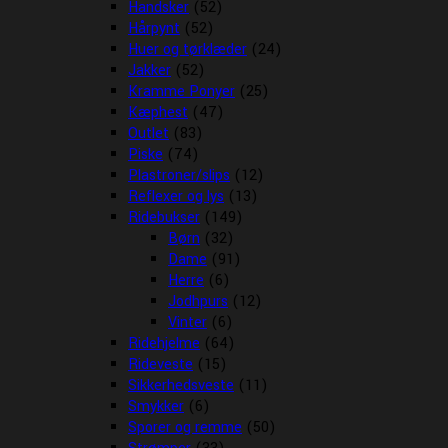
Handsker
(52)
Hårpynt
(52)
Huer og tørklæder
(24)
Jakker
(52)
Kramme Ponyer
(25)
Kæphest
(47)
Outlet
(83)
Piske
(74)
Plastroner/slips
(12)
Reflexer og lys
(13)
Ridebukser
(149)
Børn
(32)
Dame
(91)
Herre
(6)
Jodhpurs
(12)
Vinter
(6)
Ridehjelme
(64)
Rideveste
(15)
Sikkerhedsveste
(11)
Smykker
(6)
Sporer og remme
(50)