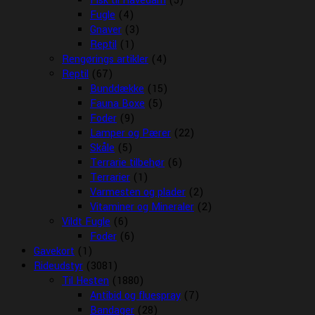
Fisk til Havedam
(5)
Fugle
(4)
Gnaver
(3)
Reptil
(1)
Rengørings artikler
(4)
Reptil
(67)
Bunddække
(15)
Fauna Boxe
(5)
Foder
(9)
Lamper og Pærer
(22)
Skåle
(5)
Terrarie tilbehør
(6)
Terrarier
(1)
Varmesten og plader
(2)
Vitaminer og Mineraler
(2)
Vildt Fugle
(6)
Foder
(6)
Gavekort
(1)
Rideudstyr
(3081)
Til Hesten
(1880)
Antibid og fluespray
(7)
Bandager
(28)