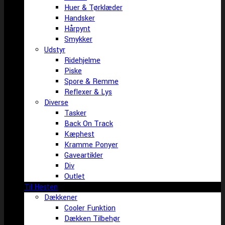
Huer & Tørklæder
Handsker
Hårpynt
Smykker
Udstyr
Ridehjelme
Piske
Spore & Remme
Reflexer & Lys
Diverse
Tasker
Back On Track
Kæphest
Kramme Ponyer
Gaveartikler
Div
Outlet
Til Hesten
Dækkener
Cooler Funktion
Dækken Tilbehør