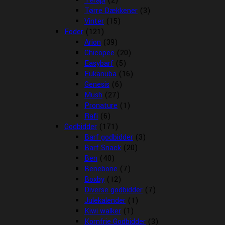
Terapi
(2)
Tørre Dækkener
(3)
Vinter
(15)
Foder
(121)
Arion
(39)
Chicopee
(20)
Easybarf
(5)
Eukanuba
(16)
Genesis
(6)
Mush
(27)
Pronature
(1)
Rafi
(6)
Godbidder
(171)
Barf godbidder
(3)
Barf Snack
(20)
Ben
(40)
Benebone
(7)
Boxby
(12)
Diverse godbidder
(7)
Julekalender
(1)
Kiwi walker
(1)
Kornfrie Godbidder
(3)