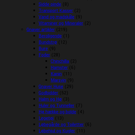
Sidde pinde
(8)
Transport Kasser
(2)
Vand og madskåle
(9)
Vitaminer og Mineraler
(2)
Gnaver artikler
(219)
Beroligende
(1)
Bundstrø
(12)
Bure
(9)
Foder
(28)
Chinchilla
(2)
Hamster
(6)
Kanin
(11)
Marsvin
(9)
Gnaver Huse
(29)
Godbidder
(52)
Halm og Hø
(3)
Huler og Tunneller
(7)
Hø hække og bolde
(4)
Legetøj
(13)
Løbegårde og Toiletter
(6)
Løbehjul og Kugler
(11)