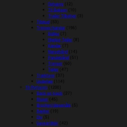
Ophæng
(12)
Til Boksen
(10)
Trailer Tilbehør
(3)
Tilskud
(53)
Trenser/kandar
(196)
Bidløs
(7)
Hjælpe Tøjler
(8)
Kandar
(7)
Næsebånd
(14)
Pandebånd
(51)
Trenser
(60)
Tøjler
(47)
Træktove
(37)
Underlag
(114)
Til Rytteren
(1200)
Back on track
(27)
Bluser
(45)
Brocher/slipsenåle
(5)
Bælter
(19)
Div
(5)
Gaveartikler
(42)