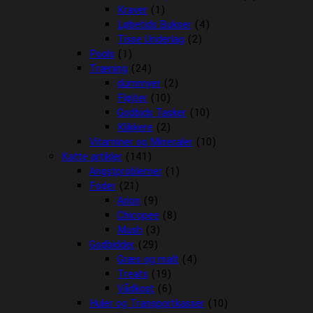
Kraver
(1)
Løbetids Bukser
(4)
Tisse Underlag
(2)
Pools
(1)
Træning
(24)
dummyer
(2)
Fløjter
(10)
Godbids Tasker
(10)
Klikkere
(2)
Vitaminer og Mineraler
(10)
Katte artikler
(141)
Angstproblemer
(1)
Foder
(21)
Arion
(9)
Chicopee
(8)
Mush
(3)
Godbidder
(29)
Græs og malt
(4)
Treats
(19)
Vådkost
(6)
Huler og Transportkasser
(10)