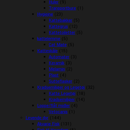
Huler
(9)
Transportbure
(1)
Hygiejne
(23)
Kattebakker
(5)
Kattegrus
(12)
Kattetoiletter
(5)
kattelemme
(5)
Cat Mate
(5)
Katteskåle
(15)
Automater
(3)
Keramik
(3)
Melamin
(2)
Plast
(4)
Sutteflasker
(2)
Kradsemiljøer og Legetøj
(32)
Katte Legetøj
(18)
Kradsemiljøer
(14)
Loppe/flåt midler
(4)
Vetocanis
(1)
Levende dyr
(144)
Akvarie Fisk
(131)