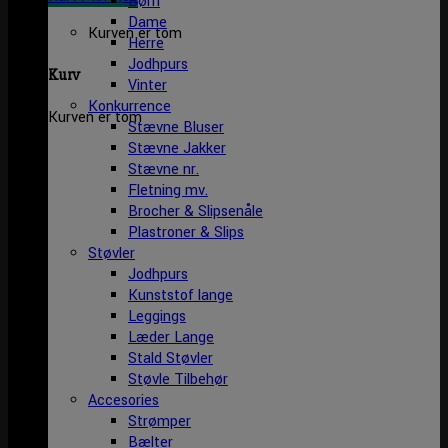
Børn
Dame
Kurven er tom
Herre
Jodhpurs
Kurv
Vinter
Konkurrence
Kurven er tom
Stævne Bluser
Stævne Jakker
Stævne nr.
Fletning mv.
Brocher & Slipsenåle
Plastroner & Slips
Støvler
Jodhpurs
Kunststof lange
Leggings
Læder Lange
Stald Støvler
Støvle Tilbehør
Accesories
Strømper
Bælter