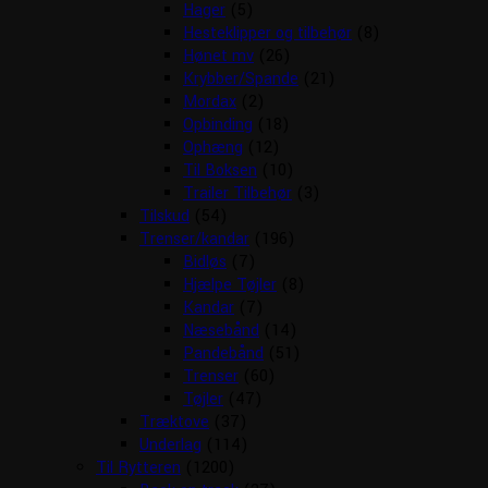
Hager
(5)
Hesteklipper og tilbehør
(8)
Hønet mv
(26)
Krybber/Spande
(21)
Mordax
(2)
Opbinding
(18)
Ophæng
(12)
Til Boksen
(10)
Trailer Tilbehør
(3)
Tilskud
(54)
Trenser/kandar
(196)
Bidløs
(7)
Hjælpe Tøjler
(8)
Kandar
(7)
Næsebånd
(14)
Pandebånd
(51)
Trenser
(60)
Tøjler
(47)
Træktove
(37)
Underlag
(114)
Til Rytteren
(1200)