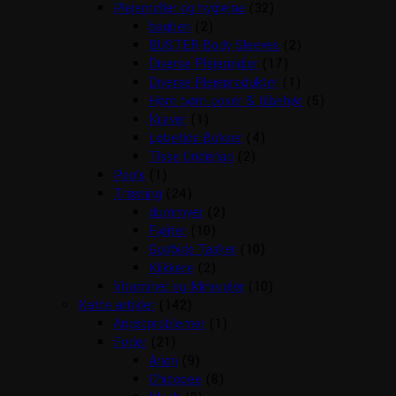
Plejemidler og hygiejne
(32)
bagben
(2)
BUSTER Body Sleeves
(2)
Diverse Plejemidler
(17)
Diverse Plejeprodukter
(1)
Høm høm poser & tilbehør
(5)
Kraver
(1)
Løbetids Bukser
(4)
Tisse Underlag
(2)
Pools
(1)
Træning
(24)
dummyer
(2)
Fløjter
(10)
Godbids Tasker
(10)
Klikkere
(2)
Vitaminer og Mineraler
(10)
Katte artikler
(142)
Angstproblemer
(1)
Foder
(21)
Arion
(9)
Chicopee
(8)