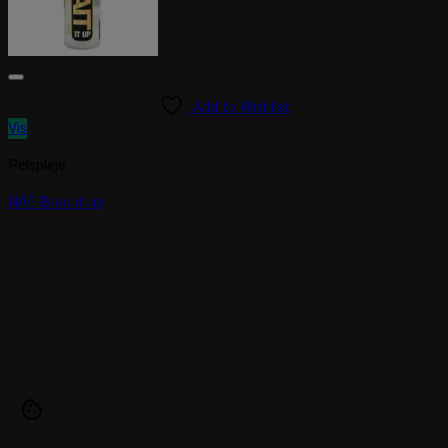
Add to Wishlist
Vis
Pelspleje
NAF Brad it up
cookie