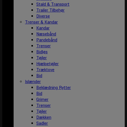
Stald & Transport
Trailer Tilbehør
Diverse
Trenser & Kandar
Kandar
Næsebånd
Pandebånd
Trenser
Bidløs
Tøjler
Hjælpetøjler
Træktove
Bid
Islænder
Beklædning Rytter
Bid
Grimer
Trenser
Tøjler
Dækken
Sadler