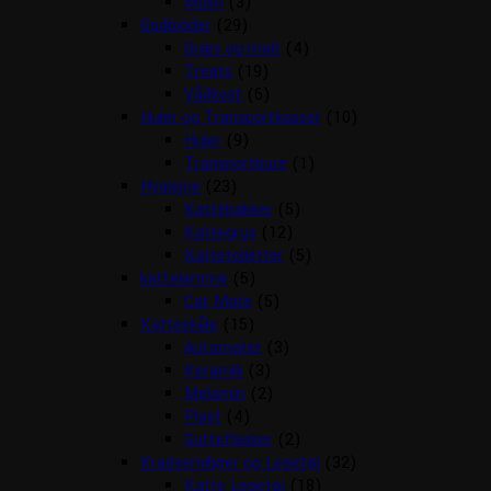
Mush
(3)
Godbidder
(29)
Græs og malt
(4)
Treats
(19)
Vådkost
(6)
Huler og Transportkasser
(10)
Huler
(9)
Transportbure
(1)
Hygiejne
(23)
Kattebakker
(5)
Kattegrus
(12)
Kattetoiletter
(5)
kattelemme
(5)
Cat Mate
(5)
Katteskåle
(15)
Automater
(3)
Keramik
(3)
Melamin
(2)
Plast
(4)
Sutteflasker
(2)
Kradsemiljøer og Legetøj
(32)
Katte Legetøj
(18)