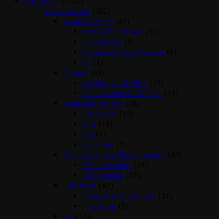
Dyrecenter
(2122)
Akvarie artikler
(352)
Akvarie Pumper
(27)
Indvendige Pumper
(12)
Luft pumper
(9)
Udvendige Spand Pumper
(5)
UV
(1)
Akvarier
(63)
Akvariesæt 10-260 L
(19)
Biorb Akvarier & Tilbehør
(44)
Baggrunde og Sten
(36)
Baggrunde
(15)
Grus
(19)
Soil
(1)
Substrate
(1)
Filtersvampe og Filtermaterialer
(43)
Filtermaterialer
(14)
Filtersvampe
(27)
Fiskefoder
(47)
Diverse Fiskefoder mm
(37)
Frostfoder
(9)
Lys
(17)