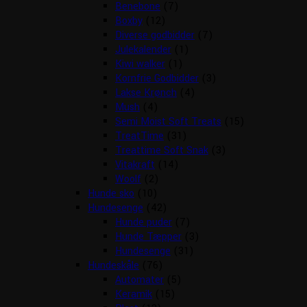
Benebone
(7)
Boxby
(12)
Diverse godbidder
(7)
Julekalender
(1)
Kiwi walker
(1)
Kornfrie Godbidder
(3)
Lakse Krønch
(4)
Mush
(4)
Semi Moist Soft Treats
(15)
TreatTime
(31)
Treattime Soft Snak
(3)
Vitakraft
(14)
Woolf
(2)
Hunde sko
(10)
Hundesenge
(42)
Hunde puder
(7)
Hunde Tæpper
(3)
Hundesenge
(31)
Hundeskåle
(76)
Automater
(5)
Keramik
(15)