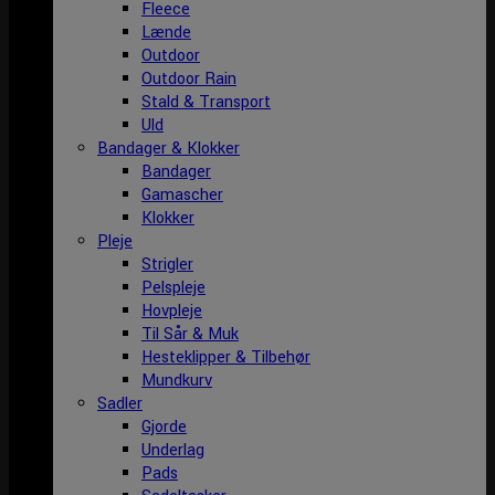
Fleece
Lænde
Outdoor
Outdoor Rain
Stald & Transport
Uld
Bandager & Klokker
Bandager
Gamascher
Klokker
Pleje
Strigler
Pelspleje
Hovpleje
Til Sår & Muk
Hesteklipper & Tilbehør
Mundkurv
Sadler
Gjorde
Underlag
Pads