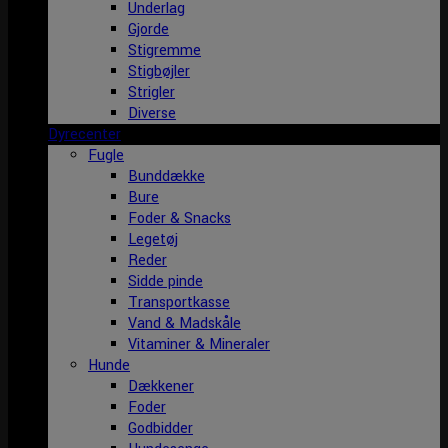
Underlag
Gjorde
Stigremme
Stigbøjler
Strigler
Diverse
Dyrecenter
Fugle
Bunddække
Bure
Foder & Snacks
Legetøj
Reder
Sidde pinde
Transportkasse
Vand & Madskåle
Vitaminer & Mineraler
Hunde
Dækkener
Foder
Godbidder