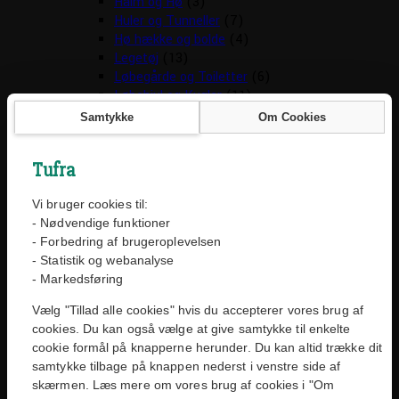
Halm og Hø
(3)
Huler og Tunneller
(7)
Hø hække og bolde
(4)
Legetøj
(13)
Løbegårde og Toiletter
(6)
Løbehjul og Kugler
(11)
Pelspleje
(5)
Samtykke
Om Cookies
Seler
(4)
Skåle og Flasker
(20)
Tufra
Transport Kasser
(5)
Vitaminer og Mineraler
(9)
Vi bruger cookies til:
Havedam
(10)
- Nødvendige funktioner
Foder
(6)
- Forbedring af brugeroplevelsen
Net
(2)
- Statistik og webanalyse
Vandpleje
(2)
- Markedsføring
Hunde artikler
(1089)
Angstproblemer
(6)
Vælg "Tillad alle cookies" hvis du accepterer vores brug af
Biludstyr og transportbure
(49)
cookies. Du kan også vælge at give samtykke til enkelte
Cykel Kurve
(2)
cookie formål på knapperne herunder. Du kan altid trække dit
Diverse til bilen
(8)
samtykke tilbage på knappen nederst i venstre side af
Sikkerheds seler
(6)
skærmen. Læs mere om vores brug af cookies i "Om
Sædebeskyttelse
(6)