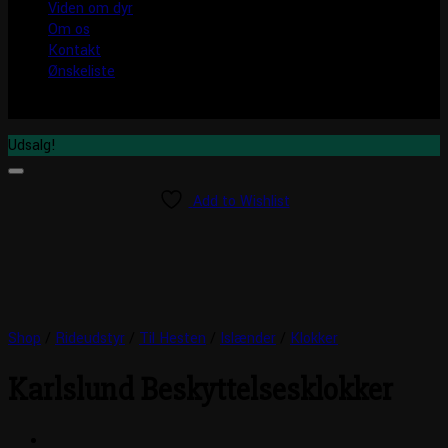
Viden om dyr
Om os
Kontakt
Ønskeliste
Udsalg!
Add to Wishlist
Shop
/
Rideudstyr
/
Til Hesten
/
Islænder
/
Klokker
Karlslund Beskyttelsesklokker