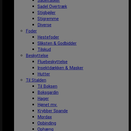
Sadeltasker
Sadel Overtræk
Stigbøjler
Stigremme
Diverse
Foder
Hestefoder
Sliksten & Godbidder
Tilskud
Beskyttelse
Fluebeskyttelse
Insektdækken & Masker
Hutter
Til Stalden
Til Boksen
Boksgardin
Hager
Hønet mv.
Krybber Spande
Mordax
Opbinding
Ophæng