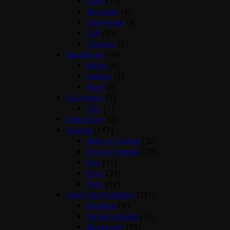
Plast
(13)
Rejsesæt
(9)
Slowfeeder
(8)
Stål
(20)
Underlag
(5)
Hundetegn
(18)
Hjerte
(6)
kødben
(7)
Rund
(5)
Kosttilskud
(5)
CBD
(1)
Kølemåtter
(2)
Legetøj
(147)
Aktivitet legetøj
(32)
Diverse Legetøj
(70)
Kiwi
(11)
Kong
(21)
Petit
(12)
Liner/seler/halsbånd
(231)
Bandana
(4)
Hundehalsbånd
(71)
Hundeseler
(53)