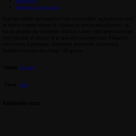
Beskrivelse
Yderligere information
Kraftige klokker der beskytter hele hovområdet, og beskytter mod
at hesten træder skoene af. Klokken er anatomisk udformet, og
har en stopper der modvirker rotation. Lavet i slidstærkt materiale
med yderside af plastic, til at give ekstra beskyttelse. Påsættes
med Velcro. Egenskaber Slidstærke Anatomisk udformning
Beskytter hestens hov Vægt: 130 grams
Variant
Onesize
Farve
Sort
Relaterede varer