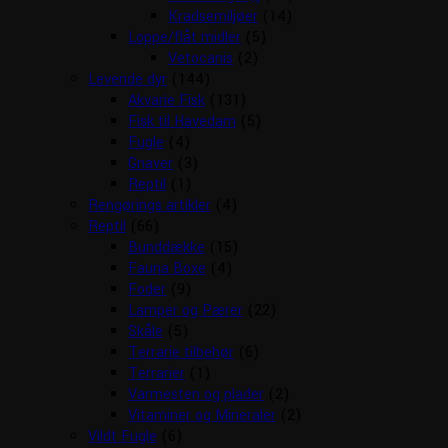
Kradsemiljøer
(14)
Loppe/flåt midler
(5)
Vetocanis
(2)
Levende dyr
(144)
Akvarie Fisk
(131)
Fisk til Havedam
(5)
Fugle
(4)
Gnaver
(3)
Reptil
(1)
Rengørings artikler
(4)
Reptil
(66)
Bunddække
(15)
Fauna Boxe
(4)
Foder
(9)
Lamper og Pærer
(22)
Skåle
(5)
Terrarie tilbehør
(6)
Terrarier
(1)
Varmesten og plader
(2)
Vitaminer og Mineraler
(2)
Vildt Fugle
(6)