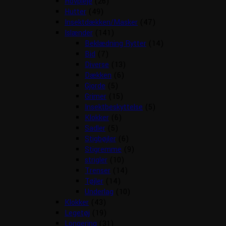
Hovpleje
(26)
Hutter
(49)
Insektdækken/Masker
(47)
Islænder
(141)
Beklædning Rytter
(14)
Bid
(7)
Diverse
(13)
Dækken
(6)
Gjorde
(5)
Grimer
(15)
Insektbeskyttelse
(5)
Klokker
(6)
Sadler
(5)
Stigbøjler
(6)
Stigremme
(9)
strigler
(10)
Trenser
(14)
Tøjler
(14)
Underlag
(10)
Klokker
(43)
Legetøj
(19)
Longering
(31)