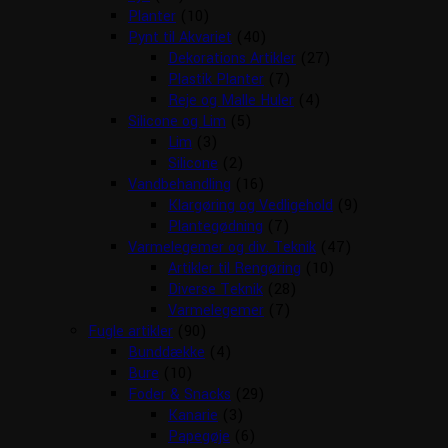
Planter
(10)
Pynt til Akvariet
(40)
Dekorations Artikler
(27)
Plastik Planter
(7)
Reje og Malle Huler
(4)
Silicone og Lim
(5)
Lim
(3)
Silicone
(2)
Vandbehandling
(16)
Klargøring og Vedligehold
(9)
Plantegødning
(7)
Varmelegemer og div. Teknik
(47)
Artikler til Rengøring
(10)
Diverse Teknik
(28)
Varmelegemer
(7)
Fugle artikler
(90)
Bunddække
(4)
Bure
(10)
Foder & Snacks
(29)
Kanarie
(3)
Papegøje
(6)