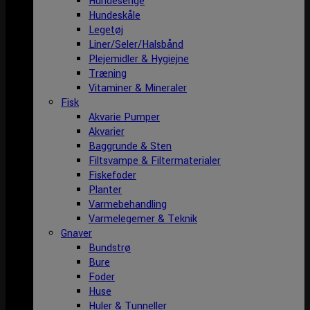
Hundesenge
Hundeskåle
Legetøj
Liner/Seler/Halsbånd
Plejemidler & Hygiejne
Træning
Vitaminer & Mineraler
Fisk
Akvarie Pumper
Akvarier
Baggrunde & Sten
Filtsvampe & Filtermaterialer
Fiskefoder
Planter
Varmebehandling
Varmelegemer & Teknik
Gnaver
Bundstrø
Bure
Foder
Huse
Huler & Tunneller