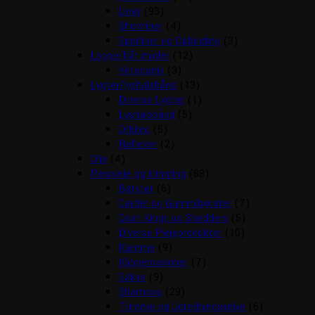
Liner
(93)
Showliner
(4)
Sporliner og Opbinding
(3)
Loppe/flåt midler
(12)
Vetocanis
(3)
Lygter/lyshalsbånd
(13)
Diverse Lygter
(1)
Lyshalsbånd
(5)
Orbiloc
(5)
Reflexer
(2)
Olie
(4)
Pelspleje og trimning
(88)
Børster
(6)
Carder og Gummibørster
(7)
Coat Kings og Shedders
(5)
Diverse Plejeprodukter
(10)
Kamme
(9)
Klippemaskiner
(7)
Sakse
(9)
Shampoo
(29)
Trimme og Udredningsknive
(6)