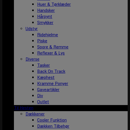
Huer & Tørklæder
Handsker
Hårpynt
Smykker
Udstyr
Ridehjelme
Piske
Spore & Remme
Reflexer & Lys
Diverse
Tasker
Back On Track
Kæphest
Kramme Ponyer
Gaveartikler
Div
Outlet
Til Hesten
Dækkener
Cooler Funktion
Dækken Tilbehør