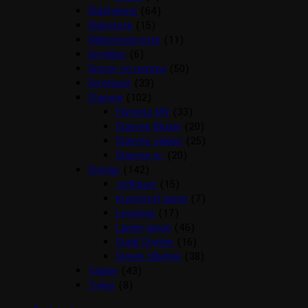
Ridehjelme
(64)
Rideveste
(15)
Sikkerhedsveste
(11)
Smykker
(6)
Sporer og remme
(50)
Strømper
(33)
Stævne
(102)
Fletning MV
(33)
Stævne Bluser
(20)
Stævne Jakker
(25)
Stævne nr.
(20)
Støvler
(142)
Jodhpurs
(15)
Kunststof lange
(7)
Leggings
(17)
Læder lange
(46)
Stald Støvler
(16)
Støvle tilbehør
(38)
Tasker
(43)
Trøjer
(8)