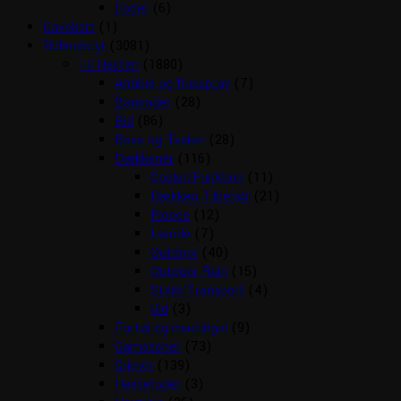
Foder
(6)
Gavekort
(1)
Rideudstyr
(3081)
Til Hesten
(1880)
Antibid og fluespray
(7)
Bandager
(28)
Bid
(86)
Boxe og Tasker
(28)
Dækkener
(116)
Cooler/Funktion
(11)
Dækken Tilbehør
(21)
Fleece
(12)
Lænde
(7)
Outdoor
(40)
Outdoor Rain
(15)
Stald/Transport
(4)
Uld
(3)
Fortøj og martingal
(9)
Gamascher
(73)
Grimer
(139)
Hestefoder
(3)