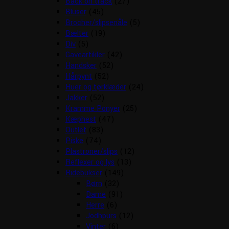
Back on track
(27)
Bluser
(45)
Brocher/slipsenåle
(5)
Bælter
(19)
Div
(5)
Gaveartikler
(42)
Handsker
(52)
Hårpynt
(52)
Huer og tørklæder
(24)
Jakker
(52)
Kramme Ponyer
(25)
Kæphest
(47)
Outlet
(83)
Piske
(74)
Plastroner/slips
(12)
Reflexer og lys
(13)
Ridebukser
(149)
Børn
(32)
Dame
(91)
Herre
(6)
Jodhpurs
(12)
Vinter
(6)