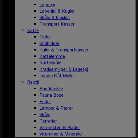
Legetøj
Løbehjul & Kugler
Skåle & Flasker
Transport Kasser
Katte
Foder
Godbidder
Huler & Transportkasser
Kattelemme
Katteskåle
Kradsemiljøer & Legetøj
Loppe/Flåt Midler
Reptil
Bunddække
Fauna Boxe
Foder
Lamper & Pærer
Skåle
Terrarier
Varmesten & Plader
Vitaminer & Mineraler