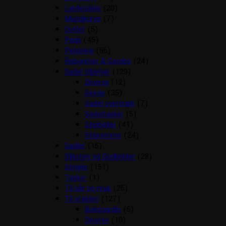
Læderpleje
(20)
Mundkurve
(7)
Outlet
(5)
Pads
(45)
Pelspleje
(56)
Rebgrimer & Cordeo
(24)
Sadel tilbehør
(129)
Diverse
(12)
Gjorde
(35)
Sadel overtræk
(7)
Sadeltasker
(5)
Stigbøjler
(41)
Stigremme
(24)
Sadler
(15)
Sliksten og Godbidder
(28)
Strigler
(151)
Tasker
(1)
Til sår og muk
(26)
Til stalden
(127)
Boksgardin
(5)
Diverse
(10)