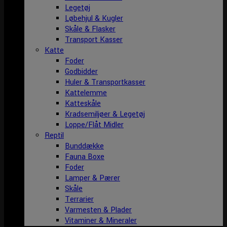
Legetøj
Løbehjul & Kugler
Skåle & Flasker
Transport Kasser
Katte
Foder
Godbidder
Huler & Transportkasser
Kattelemme
Katteskåle
Kradsemiljøer & Legetøj
Loppe/Flåt Midler
Reptil
Bunddække
Fauna Boxe
Foder
Lamper & Pærer
Skåle
Terrarier
Varmesten & Plader
Vitaminer & Mineraler