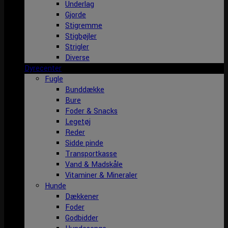
Underlag
Gjorde
Stigremme
Stigbøjler
Strigler
Diverse
Dyrecenter
Fugle
Bunddække
Bure
Foder & Snacks
Legetøj
Reder
Sidde pinde
Transportkasse
Vand & Madskåle
Vitaminer & Mineraler
Hunde
Dækkener
Foder
Godbidder