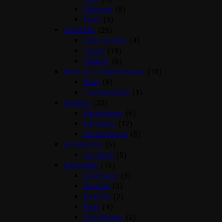
Chicopee
(8)
Mush
(3)
Godbidder
(29)
Græs og malt
(4)
Treats
(19)
Vådkost
(6)
Huler og Transportkasser
(10)
Huler
(9)
Transportbure
(1)
Hygiejne
(23)
Kattebakker
(5)
Kattegrus
(12)
Kattetoiletter
(5)
kattelemme
(5)
Cat Mate
(5)
Katteskåle
(15)
Automater
(3)
Keramik
(3)
Melamin
(2)
Plast
(4)
Sutteflasker
(2)