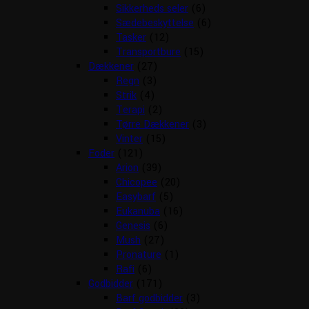
Sikkerheds seler
(6)
Sædebeskyttelse
(6)
Tasker
(12)
Transportbure
(15)
Dækkener
(27)
Regn
(3)
Strik
(4)
Terapi
(2)
Tørre Dækkener
(3)
Vinter
(15)
Foder
(121)
Arion
(39)
Chicopee
(20)
Easybarf
(5)
Eukanuba
(16)
Genesis
(6)
Mush
(27)
Pronature
(1)
Rafi
(6)
Godbidder
(171)
Barf godbidder
(3)