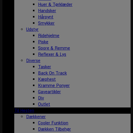
Huer & Tørklæder
Handsker
Hårpynt
Smykker
Udstyr
Ridehjelme
Piske
Spore & Remme
Reflexer & Lys
Diverse
Tasker
Back On Track
Kæphest
Kramme Ponyer
Gaveartikler
Div
Outlet
Til Hesten
Dækkener
Cooler Funktion
Dækken Tilbehør