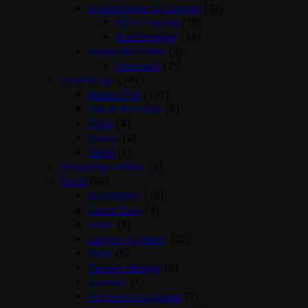
Kradsemiljøer og Legetøj
(32)
Katte Legetøj
(18)
Kradsemiljøer
(14)
Loppe/flåt midler
(5)
Vetocanis
(2)
Levende dyr
(144)
Akvarie Fisk
(131)
Fisk til Havedam
(5)
Fugle
(4)
Gnaver
(3)
Reptil
(1)
Rengørings artikler
(4)
Reptil
(66)
Bunddække
(15)
Fauna Boxe
(4)
Foder
(9)
Lamper og Pærer
(22)
Skåle
(5)
Terrarie tilbehør
(6)
Terrarier
(1)
Varmesten og plader
(2)