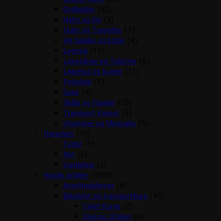
Godbidder
(52)
Halm og Hø
(3)
Huler og Tunneller
(7)
Hø hække og bolde
(4)
Legetøj
(13)
Løbegårde og Toiletter
(6)
Løbehjul og Kugler
(11)
Pelspleje
(5)
Seler
(4)
Skåle og Flasker
(20)
Transport Kasser
(5)
Vitaminer og Mineraler
(9)
Havedam
(10)
Foder
(6)
Net
(2)
Vandpleje
(2)
Hunde artikler
(1089)
Angstproblemer
(6)
Biludstyr og transportbure
(49)
Cykel Kurve
(2)
Diverse til bilen
(8)