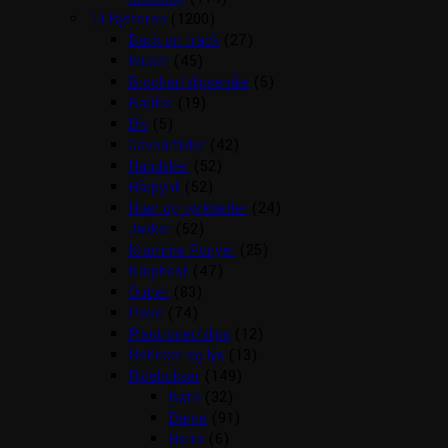
Til Rytteren
(1200)
Back on track
(27)
Bluser
(45)
Brocher/slipsenåle
(5)
Bælter
(19)
Div
(5)
Gaveartikler
(42)
Handsker
(52)
Hårpynt
(52)
Huer og tørklæder
(24)
Jakker
(52)
Kramme Ponyer
(25)
Kæphest
(47)
Outlet
(83)
Piske
(74)
Plastroner/slips
(12)
Reflexer og lys
(13)
Ridebukser
(149)
Børn
(32)
Dame
(91)
Herre
(6)