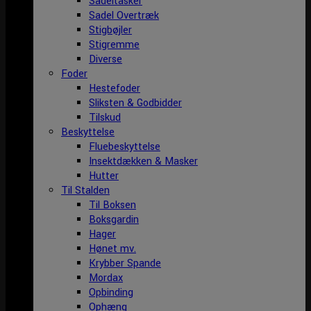
Sadeltasker
Sadel Overtræk
Stigbøjler
Stigremme
Diverse
Foder
Hestefoder
Sliksten & Godbidder
Tilskud
Beskyttelse
Fluebeskyttelse
Insektdækken & Masker
Hutter
Til Stalden
Til Boksen
Boksgardin
Hager
Hønet mv.
Krybber Spande
Mordax
Opbinding
Ophæng