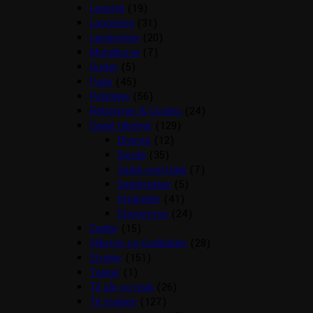
Legetøj
(19)
Longering
(31)
Læderpleje
(20)
Mundkurve
(7)
Outlet
(5)
Pads
(45)
Pelspleje
(56)
Rebgrimer & Cordeo
(24)
Sadel tilbehør
(129)
Diverse
(12)
Gjorde
(35)
Sadel overtræk
(7)
Sadeltasker
(5)
Stigbøjler
(41)
Stigremme
(24)
Sadler
(15)
Sliksten og Godbidder
(28)
Strigler
(151)
Tasker
(1)
Til sår og muk
(26)
Til stalden
(127)