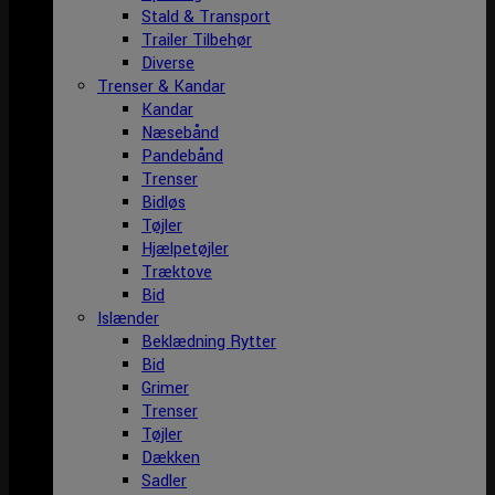
Stald & Transport
Trailer Tilbehør
Diverse
Trenser & Kandar
Kandar
Næsebånd
Pandebånd
Trenser
Bidløs
Tøjler
Hjælpetøjler
Træktove
Bid
Islænder
Beklædning Rytter
Bid
Grimer
Trenser
Tøjler
Dækken
Sadler