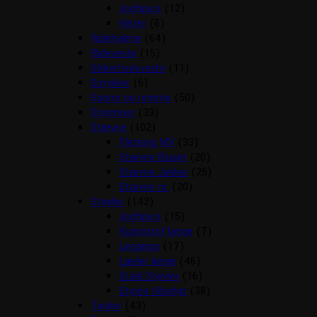
Jodhpurs
(12)
Vinter
(6)
Ridehjelme
(64)
Rideveste
(15)
Sikkerhedsveste
(11)
Smykker
(6)
Sporer og remme
(50)
Strømper
(33)
Stævne
(102)
Fletning MV
(33)
Stævne Bluser
(20)
Stævne Jakker
(25)
Stævne nr.
(20)
Støvler
(142)
Jodhpurs
(15)
Kunststof lange
(7)
Leggings
(17)
Læder lange
(46)
Stald Støvler
(16)
Støvle tilbehør
(38)
Tasker
(43)