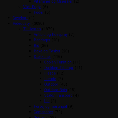
Vitaminer og Mineraler
(2)
Vildt Fugle
(6)
Foder
(6)
Gavekort
(1)
Rideudstyr
(3080)
Til Hesten
(1879)
Antibid og fluespray
(7)
Bandager
(28)
Bid
(86)
Boxe og Tasker
(28)
Dækkener
(116)
Cooler/Funktion
(11)
Dækken Tilbehør
(21)
Fleece
(12)
Lænde
(7)
Outdoor
(40)
Outdoor Rain
(15)
Stald/Transport
(4)
Uld
(3)
Fortøj og martingal
(9)
Gamascher
(73)
Grimer
(139)