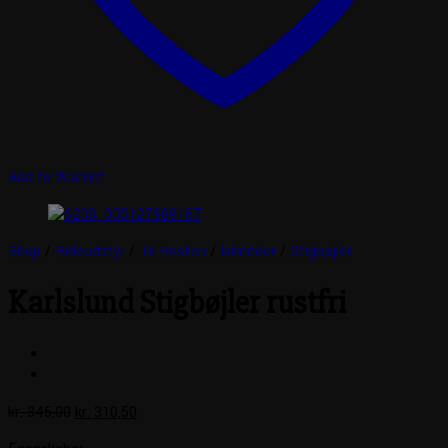
Add to Wishlist
Shop
/
Rideudstyr
/
Til Hesten
/
Islænder
/
Stigbøjler
Karlslund Stigbøjler rustfri
Den
Den
kr.
345,00
kr.
310,50
oprindelige
aktuelle