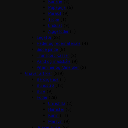
Kanarie
(3)
Papegøje
(6)
Parakit
(9)
Trope
(1)
Undulat
(9)
Æggefoder
(1)
Legetøj
(22)
Reder og redemateriale
(4)
Sidde pinde
(8)
Transport Kasser
(2)
Vand og madskåle
(9)
Vitaminer og Mineraler
(2)
Gnaver artikler
(219)
Beroligende
(1)
Bundstrø
(12)
Bure
(9)
Foder
(28)
Chinchilla
(2)
Hamster
(6)
Kanin
(11)
Marsvin
(9)
Gnaver Huse
(29)