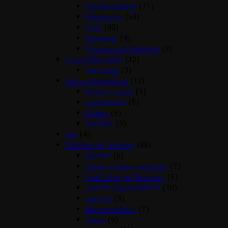
Hundehalsbånd
(71)
Hundeseler
(53)
Liner
(93)
Showliner
(4)
Sporliner og Opbinding
(3)
Loppe/flåt midler
(12)
Vetocanis
(3)
Lygter/lyshalsbånd
(13)
Diverse Lygter
(1)
Lyshalsbånd
(5)
Orbiloc
(5)
Reflexer
(2)
Olie
(4)
Pelspleje og trimning
(88)
Børster
(6)
Carder og Gummibørster
(7)
Coat Kings og Shedders
(5)
Diverse Plejeprodukter
(10)
Kamme
(9)
Klippemaskiner
(7)
Sakse
(9)