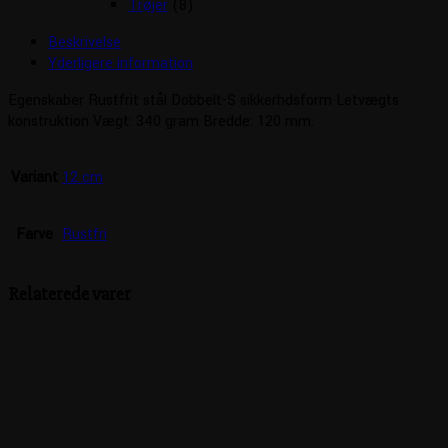
Trøjer
(8)
Beskrivelse
Yderligere information
Egenskaber Rustfrit stål Dobbelt-S sikkerhdsform Letvægts
konstruktion Vægt: 340 gram Bredde: 120 mm.
Variant
12 cm
Farve
Rustfri
Relaterede varer