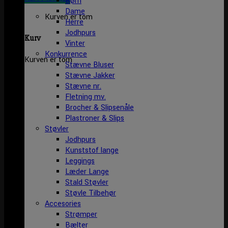
Børn
Dame
Kurven er tom
Herre
Jodhpurs
Kurv
Vinter
Konkurrence
Kurven er tom
Stævne Bluser
Stævne Jakker
Stævne nr.
Fletning mv.
Brocher & Slipsenåle
Plastroner & Slips
Støvler
Jodhpurs
Kunststof lange
Leggings
Læder Lange
Stald Støvler
Støvle Tilbehør
Accesories
Strømper
Bælter