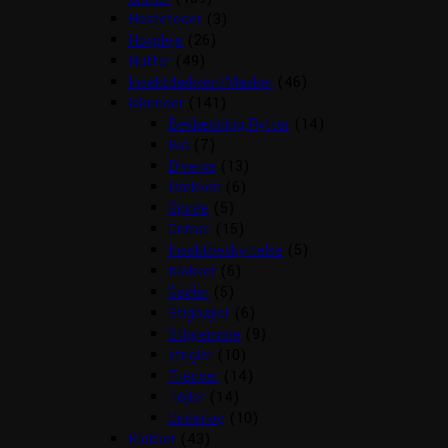
Hestefoder
(3)
Hovpleje
(26)
Hutter
(49)
Insektdækken/Masker
(46)
Islænder
(141)
Beklædning Rytter
(14)
Bid
(7)
Diverse
(13)
Dækken
(6)
Gjorde
(5)
Grimer
(15)
Insektbeskyttelse
(5)
Klokker
(6)
Sadler
(5)
Stigbøjler
(6)
Stigremme
(9)
strigler
(10)
Trenser
(14)
Tøjler
(14)
Underlag
(10)
Klokker
(43)