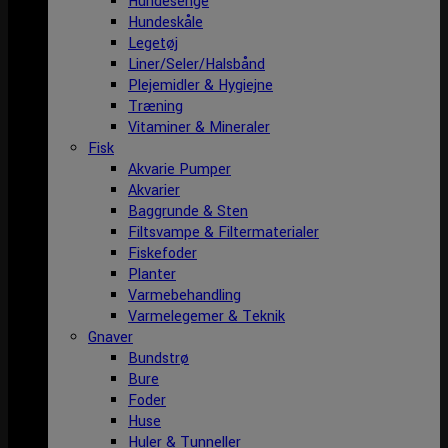
Hundesenge
Hundeskåle
Legetøj
Liner/Seler/Halsbånd
Plejemidler & Hygiejne
Træning
Vitaminer & Mineraler
Fisk
Akvarie Pumper
Akvarier
Baggrunde & Sten
Filtsvampe & Filtermaterialer
Fiskefoder
Planter
Varmebehandling
Varmelegemer & Teknik
Gnaver
Bundstrø
Bure
Foder
Huse
Huler & Tunneller