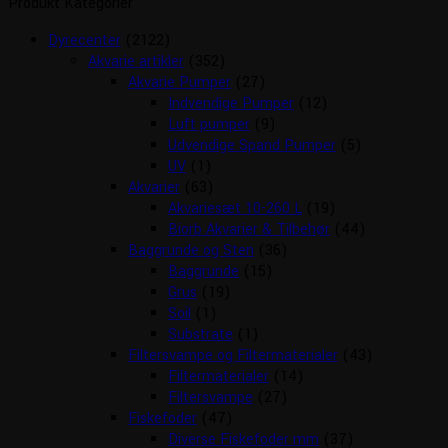
Produkt Kategorier
Dyrecenter
(2122)
Akvarie artikler
(352)
Akvarie Pumper
(27)
Indvendige Pumper
(12)
Luft pumper
(9)
Udvendige Spand Pumper
(5)
UV
(1)
Akvarier
(63)
Akvariesæt 10-260 L
(19)
Biorb Akvarier & Tilbehør
(44)
Baggrunde og Sten
(36)
Baggrunde
(15)
Grus
(19)
Soil
(1)
Substrate
(1)
Filtersvampe og Filtermaterialer
(43)
Filtermaterialer
(14)
Filtersvampe
(27)
Fiskefoder
(47)
Diverse Fiskefoder mm
(37)