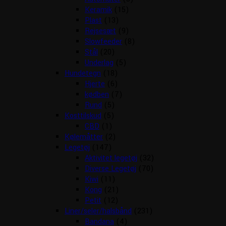
Keramik
(15)
Plast
(13)
Rejsesæt
(9)
Slowfeeder
(8)
Stål
(20)
Underlag
(5)
Hundetegn
(18)
Hjerte
(6)
kødben
(7)
Rund
(5)
Kosttilskud
(5)
CBD
(1)
Kølemåtter
(2)
Legetøj
(147)
Aktivitet legetøj
(32)
Diverse Legetøj
(70)
Kiwi
(11)
Kong
(21)
Petit
(12)
Liner/seler/halsbånd
(231)
Bandana
(4)