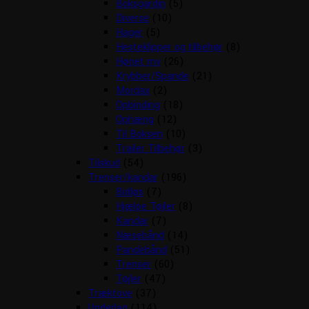
Boksgardin
(5)
Diverse
(10)
Hager
(5)
Hesteklipper og tilbehør
(8)
Hønet mv
(26)
Krybber/Spande
(21)
Mordax
(2)
Opbinding
(18)
Ophæng
(12)
Til Boksen
(10)
Trailer Tilbehør
(3)
Tilskud
(54)
Trenser/kandar
(196)
Bidløs
(7)
Hjælpe Tøjler
(8)
Kandar
(7)
Næsebånd
(14)
Pandebånd
(51)
Trenser
(60)
Tøjler
(47)
Træktove
(37)
Underlag
(114)