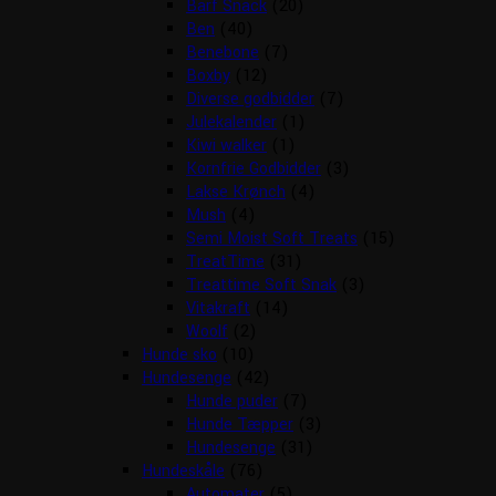
Barf Snack
(20)
Ben
(40)
Benebone
(7)
Boxby
(12)
Diverse godbidder
(7)
Julekalender
(1)
Kiwi walker
(1)
Kornfrie Godbidder
(3)
Lakse Krønch
(4)
Mush
(4)
Semi Moist Soft Treats
(15)
TreatTime
(31)
Treattime Soft Snak
(3)
Vitakraft
(14)
Woolf
(2)
Hunde sko
(10)
Hundesenge
(42)
Hunde puder
(7)
Hunde Tæpper
(3)
Hundesenge
(31)
Hundeskåle
(76)
Automater
(5)