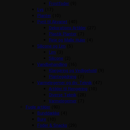
Frostfoder
(9)
Lys
(17)
Planter
(10)
Pynt til Akvariet
(40)
Dekorations Artikler
(27)
Plastik Planter
(7)
Reje og Malle Huler
(4)
Silicone og Lim
(5)
Lim
(3)
Silicone
(2)
Vandbehandling
(16)
Klargøring og Vedligehold
(9)
Plantegødning
(7)
Varmelegemer og div. Teknik
(47)
Artikler til Rengøring
(10)
Diverse Teknik
(28)
Varmelegemer
(7)
Fugle artikler
(90)
Bunddække
(4)
Bure
(10)
Foder & Snacks
(29)