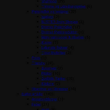
Shampoo
(29)
Trimme og Udredningsknive
(6)
Plejemidler og hygiejne
(32)
bagben
(2)
BUSTER Body Sleeves
(2)
Diverse Plejemidler
(17)
Diverse Plejeprodukter
(1)
Høm høm poser & tilbehør
(5)
Kraver
(1)
Løbetids Bukser
(4)
Tisse Underlag
(2)
Pools
(1)
Træning
(24)
dummyer
(2)
Fløjter
(10)
Godbids Tasker
(10)
Klikkere
(2)
Vitaminer og Mineraler
(10)
Katte artikler
(142)
Angstproblemer
(1)
Foder
(21)
Arion
(9)