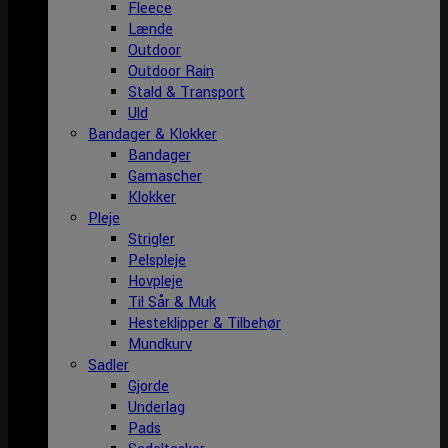
Fleece
Lænde
Outdoor
Outdoor Rain
Stald & Transport
Uld
Bandager & Klokker
Bandager
Gamascher
Klokker
Pleje
Strigler
Pelspleje
Hovpleje
Til Sår & Muk
Hesteklipper & Tilbehør
Mundkurv
Sadler
Gjorde
Underlag
Pads