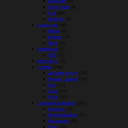
Rejsesæt
(9)
Slowfeeder
(8)
Stål
(20)
Underlag
(5)
Hundetegn
(18)
Hjerte
(6)
kødben
(7)
Rund
(5)
Kosttilskud
(5)
CBD
(1)
Kølemåtter
(2)
Legetøj
(146)
Aktivitet legetøj
(31)
Diverse Legetøj
(70)
Kiwi
(11)
Kong
(21)
Petit
(12)
Liner/seler/halsbånd
(231)
Bandana
(4)
Hundehalsbånd
(71)
Hundeseler
(53)
Liner
(93)