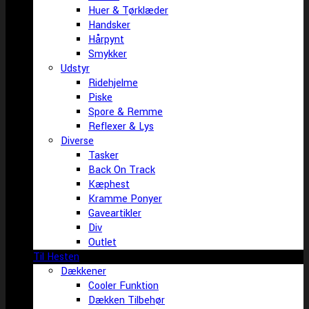
Huer & Tørklæder
Handsker
Hårpynt
Smykker
Udstyr
Ridehjelme
Piske
Spore & Remme
Reflexer & Lys
Diverse
Tasker
Back On Track
Kæphest
Kramme Ponyer
Gaveartikler
Div
Outlet
Til Hesten
Dækkener
Cooler Funktion
Dækken Tilbehør