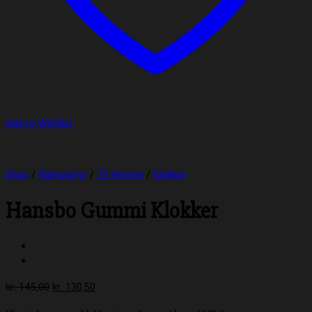
Add to Wishlist
Shop
/
Rideudstyr
/
Til Hesten
/
Klokker
Hansbo Gummi Klokker
Den
Den
kr.
145,00
kr.
130,50
oprindelige
aktuelle