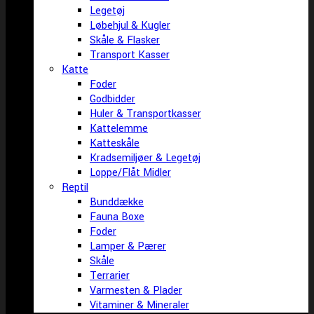
Legetøj
Løbehjul & Kugler
Skåle & Flasker
Transport Kasser
Katte
Foder
Godbidder
Huler & Transportkasser
Kattelemme
Katteskåle
Kradsemiljøer & Legetøj
Loppe/Flåt Midler
Reptil
Bunddække
Fauna Boxe
Foder
Lamper & Pærer
Skåle
Terrarier
Varmesten & Plader
Vitaminer & Mineraler