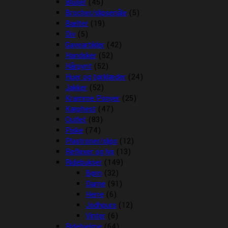
Bluser
(45)
Brocher/slipsenåle
(5)
Bælter
(19)
Div
(5)
Gaveartikler
(42)
Handsker
(52)
Hårpynt
(52)
Huer og tørklæder
(24)
Jakker
(52)
Kramme Ponyer
(25)
Kæphest
(47)
Outlet
(83)
Piske
(74)
Plastroner/slips
(12)
Reflexer og lys
(13)
Ridebukser
(149)
Børn
(32)
Dame
(91)
Herre
(6)
Jodhpurs
(12)
Vinter
(6)
Ridehjelme
(64)