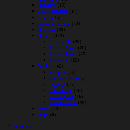
Rideveste
(15)
Sikkerhedsveste
(11)
Smykker
(6)
Sporer og remme
(50)
Strømper
(33)
Stævne
(102)
Fletning MV
(33)
Stævne Bluser
(20)
Stævne Jakker
(25)
Stævne nr.
(20)
Støvler
(142)
Jodhpurs
(15)
Kunststof lange
(7)
Leggings
(17)
Læder lange
(46)
Stald Støvler
(16)
Støvle tilbehør
(38)
Tasker
(43)
Trøjer
(8)
Beskrivelse