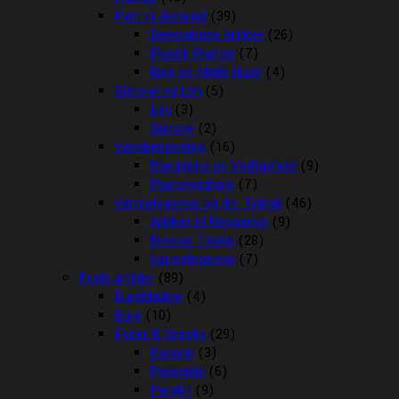
Pynt til Akvariet
(39)
Dekorations Artikler
(26)
Plastik Planter
(7)
Reje og Malle Huler
(4)
Silicone og Lim
(5)
Lim
(3)
Silicone
(2)
Vandbehandling
(16)
Klargøring og Vedligehold
(9)
Plantegødning
(7)
Varmelegemer og div. Teknik
(46)
Artikler til Rengøring
(9)
Diverse Teknik
(28)
Varmelegemer
(7)
Fugle artikler
(89)
Bunddække
(4)
Bure
(10)
Foder & Snacks
(29)
Kanarie
(3)
Papegøje
(6)
Parakit
(9)