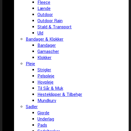
Fleece
Lænde
Outdoor
Outdoor Rain
Stald & Transport
Uld
Bandager & Klokker
Bandager
Gamascher
Klokker
Pleje
Strigler
Pelspleje
Hovpleje
Til Sår & Muk
Hesteklipper & Tilbehør
Mundkurv
Sadler
Gjorde
Underlag
Pads