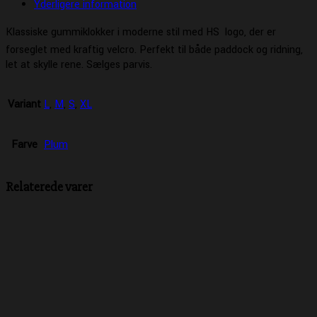
Yderligere information
Klassiske gummiklokker i moderne stil med HS  logo, der er
forseglet med kraftig velcro. Perfekt til både paddock og ridning,
let at skylle rene. Sælges parvis.
Variant
L
,
M
,
S
,
XL
Farve
Plum
Relaterede varer