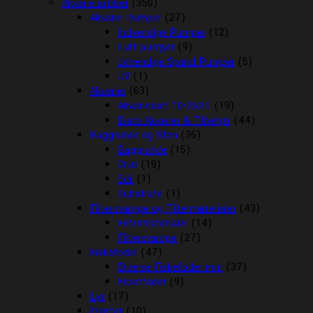
Akvarie artikler
(350)
Akvarie Pumper
(27)
Indvendige Pumper
(12)
Luft pumper
(9)
Udvendige Spand Pumper
(5)
UV
(1)
Akvarier
(63)
Akvariesæt 10-260 L
(19)
Biorb Akvarier & Tilbehør
(44)
Baggrunde og Sten
(36)
Baggrunde
(15)
Grus
(19)
Soil
(1)
Substrate
(1)
Filtersvampe og Filtermaterialer
(43)
Filtermaterialer
(14)
Filtersvampe
(27)
Fiskefoder
(47)
Diverse Fiskefoder mm
(37)
Frostfoder
(9)
Lys
(17)
Planter
(10)