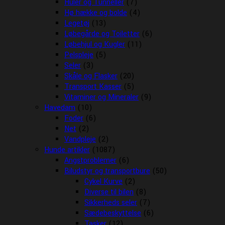
Huler og Tunneller
(7)
Hø hække og bolde
(4)
Legetøj
(13)
Løbegårde og Toiletter
(6)
Løbehjul og Kugler
(11)
Pelspleje
(5)
Seler
(3)
Skåle og Flasker
(20)
Transport Kasser
(5)
Vitaminer og Mineraler
(9)
Havedam
(10)
Foder
(6)
Net
(2)
Vandpleje
(2)
Hunde artikler
(1087)
Angstproblemer
(6)
Biludstyr og transportbure
(50)
Cykel Kurve
(2)
Diverse til bilen
(8)
Sikkerheds seler
(7)
Sædebeskyttelse
(6)
Tasker
(12)