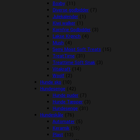
Boxby
(11)
Diverse godbidder
(7)
Julekalender
(1)
Kiwi walker
(1)
Kornfrie Godbidder
(3)
Lakse Krønch
(4)
Mush
(4)
Semi Moist Soft Treats
(15)
TreatTime
(31)
Treattime Soft Snak
(3)
Vitakraft
(14)
Woolf
(2)
Hunde sko
(10)
Hundesenge
(42)
Hunde puder
(7)
Hunde Tæpper
(3)
Hundesenge
(31)
Hundeskåle
(76)
Automater
(5)
Keramik
(15)
Plast
(13)