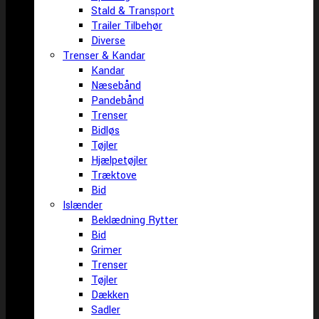
Stald & Transport
Trailer Tilbehør
Diverse
Trenser & Kandar
Kandar
Næsebånd
Pandebånd
Trenser
Bidløs
Tøjler
Hjælpetøjler
Træktove
Bid
Islænder
Beklædning Rytter
Bid
Grimer
Trenser
Tøjler
Dækken
Sadler