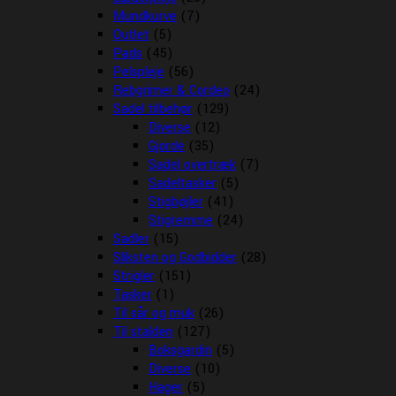
Mundkurve
(7)
Outlet
(5)
Pads
(45)
Pelspleje
(56)
Rebgrimer & Cordeo
(24)
Sadel tilbehør
(129)
Diverse
(12)
Gjorde
(35)
Sadel overtræk
(7)
Sadeltasker
(5)
Stigbøjler
(41)
Stigremme
(24)
Sadler
(15)
Sliksten og Godbidder
(28)
Strigler
(151)
Tasker
(1)
Til sår og muk
(26)
Til stalden
(127)
Boksgardin
(5)
Diverse
(10)
Hager
(5)