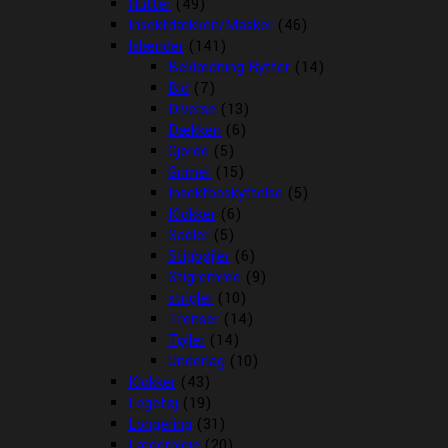
Hutter
(49)
Insektdækken/Masker
(46)
Islænder
(141)
Beklædning Rytter
(14)
Bid
(7)
Diverse
(13)
Dækken
(6)
Gjorde
(5)
Grimer
(15)
Insektbeskyttelse
(5)
Klokker
(6)
Sadler
(5)
Stigbøjler
(6)
Stigremme
(9)
strigler
(10)
Trenser
(14)
Tøjler
(14)
Underlag
(10)
Klokker
(43)
Legetøj
(19)
Longering
(31)
Læderpleje
(20)