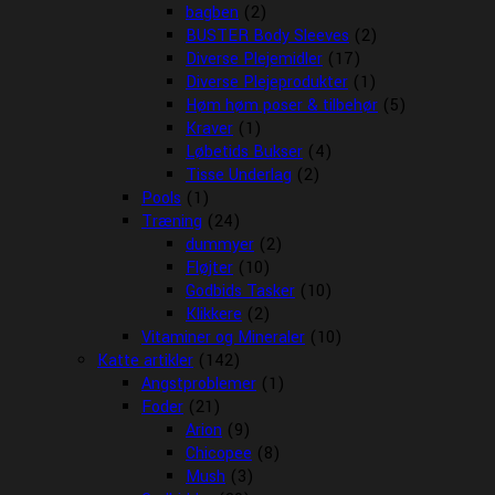
bagben
(2)
BUSTER Body Sleeves
(2)
Diverse Plejemidler
(17)
Diverse Plejeprodukter
(1)
Høm høm poser & tilbehør
(5)
Kraver
(1)
Løbetids Bukser
(4)
Tisse Underlag
(2)
Pools
(1)
Træning
(24)
dummyer
(2)
Fløjter
(10)
Godbids Tasker
(10)
Klikkere
(2)
Vitaminer og Mineraler
(10)
Katte artikler
(142)
Angstproblemer
(1)
Foder
(21)
Arion
(9)
Chicopee
(8)
Mush
(3)