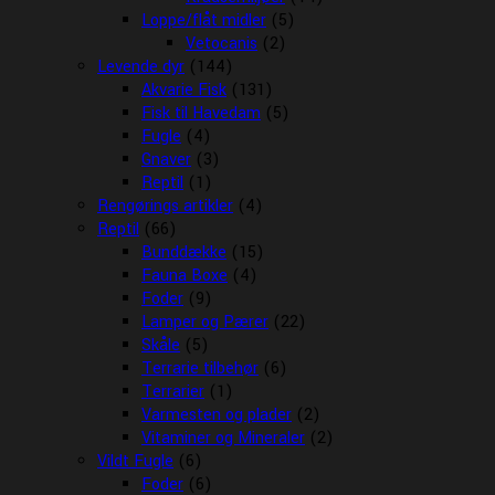
Loppe/flåt midler
(5)
Vetocanis
(2)
Levende dyr
(144)
Akvarie Fisk
(131)
Fisk til Havedam
(5)
Fugle
(4)
Gnaver
(3)
Reptil
(1)
Rengørings artikler
(4)
Reptil
(66)
Bunddække
(15)
Fauna Boxe
(4)
Foder
(9)
Lamper og Pærer
(22)
Skåle
(5)
Terrarie tilbehør
(6)
Terrarier
(1)
Varmesten og plader
(2)
Vitaminer og Mineraler
(2)
Vildt Fugle
(6)
Foder
(6)