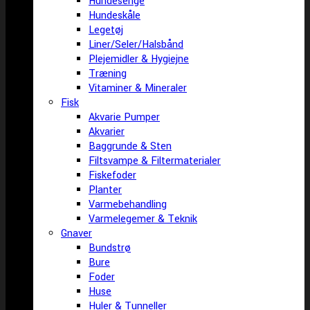
Hundesenge
Hundeskåle
Legetøj
Liner/Seler/Halsbånd
Plejemidler & Hygiejne
Træning
Vitaminer & Mineraler
Fisk
Akvarie Pumper
Akvarier
Baggrunde & Sten
Filtsvampe & Filtermaterialer
Fiskefoder
Planter
Varmebehandling
Varmelegemer & Teknik
Gnaver
Bundstrø
Bure
Foder
Huse
Huler & Tunneller