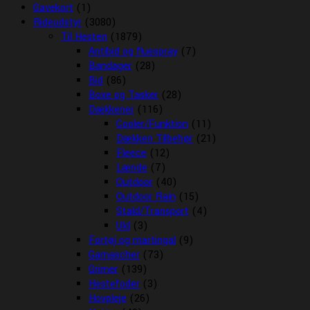
Gavekort
(1)
Rideudstyr
(3080)
Til Hesten
(1879)
Antibid og fluespray
(7)
Bandager
(28)
Bid
(86)
Boxe og Tasker
(28)
Dækkener
(116)
Cooler/Funktion
(11)
Dækken Tilbehør
(21)
Fleece
(12)
Lænde
(7)
Outdoor
(40)
Outdoor Rain
(15)
Stald/Transport
(4)
Uld
(3)
Fortøj og martingal
(9)
Gamascher
(73)
Grimer
(139)
Hestefoder
(3)
Hovpleje
(26)