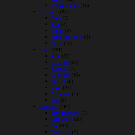
Transportbure
(15)
Dækkener
(27)
Regn
(3)
Strik
(4)
Terapi
(2)
Tørre Dækkener
(3)
Vinter
(15)
Foder
(121)
Arion
(39)
Chicopee
(20)
Easybarf
(5)
Eukanuba
(16)
Genesis
(6)
Mush
(27)
Pronature
(1)
Rafi
(6)
Godbidder
(169)
Barf godbidder
(3)
Barf Snack
(20)
Ben
(40)
Benebone
(7)