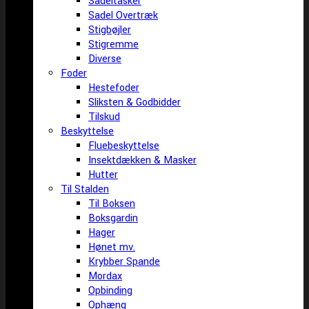
Sadeltasker
Sadel Overtræk
Stigbøjler
Stigremme
Diverse
Foder
Hestefoder
Sliksten & Godbidder
Tilskud
Beskyttelse
Fluebeskyttelse
Insektdækken & Masker
Hutter
Til Stalden
Til Boksen
Boksgardin
Hager
Hønet mv.
Krybber Spande
Mordax
Opbinding
Ophæng