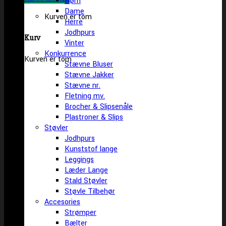
Børn
Dame
Kurven er tom
Herre
Jodhpurs
Kurv
Vinter
Konkurrence
Kurven er tom
Stævne Bluser
Stævne Jakker
Stævne nr.
Fletning mv.
Brocher & Slipsenåle
Plastroner & Slips
Støvler
Jodhpurs
Kunststof lange
Leggings
Læder Lange
Stald Støvler
Støvle Tilbehør
Accesories
Strømper
Bælter