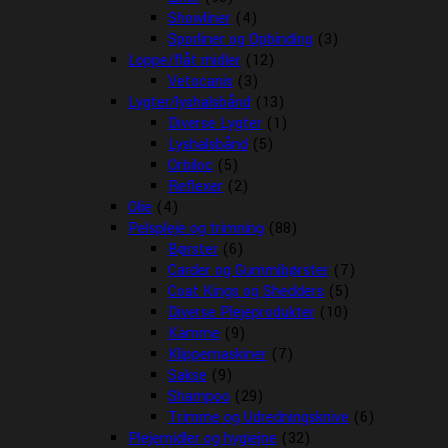
Showliner
(4)
Sporliner og Opbinding
(3)
Loppe/flåt midler
(12)
Vetocanis
(3)
Lygter/lyshalsbånd
(13)
Diverse Lygter
(1)
Lyshalsbånd
(5)
Orbiloc
(5)
Reflexer
(2)
Olie
(4)
Pelspleje og trimning
(88)
Børster
(6)
Carder og Gummibørster
(7)
Coat Kings og Shedders
(5)
Diverse Plejeprodukter
(10)
Kamme
(9)
Klippemaskiner
(7)
Sakse
(9)
Shampoo
(29)
Trimme og Udredningsknive
(6)
Plejemidler og hygiejne
(32)