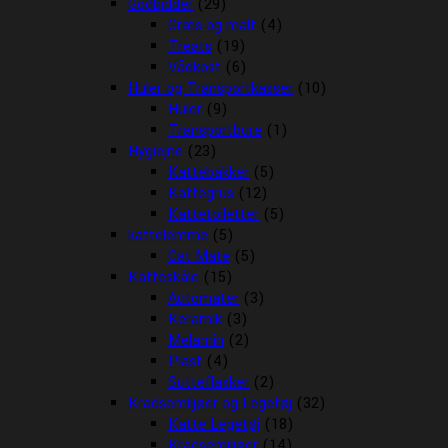
Godbidder
(29)
Græs og malt
(4)
Treats
(19)
Vådkost
(6)
Huler og Transportkasser
(10)
Huler
(9)
Transportbure
(1)
Hygiejne
(23)
Kattebakker
(5)
Kattegrus
(12)
Kattetoiletter
(5)
kattelemme
(5)
Cat Mate
(5)
Katteskåle
(15)
Automater
(3)
Keramik
(3)
Melamin
(2)
Plast
(4)
Sutteflasker
(2)
Kradsemiljøer og Legetøj
(32)
Katte Legetøj
(18)
Kradsemiljøer
(14)