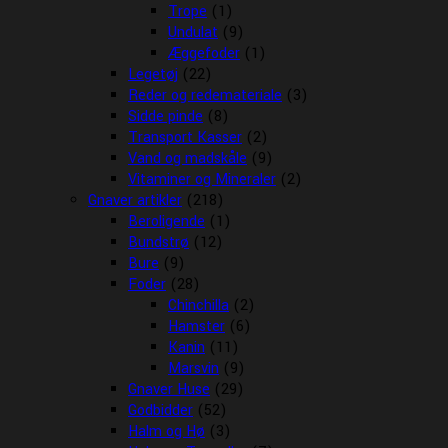
Trope
(1)
Undulat
(9)
Æggefoder
(1)
Legetøj
(22)
Reder og redemateriale
(3)
Sidde pinde
(8)
Transport Kasser
(2)
Vand og madskåle
(9)
Vitaminer og Mineraler
(2)
Gnaver artikler
(218)
Beroligende
(1)
Bundstrø
(12)
Bure
(9)
Foder
(28)
Chinchilla
(2)
Hamster
(6)
Kanin
(11)
Marsvin
(9)
Gnaver Huse
(29)
Godbidder
(52)
Halm og Hø
(3)