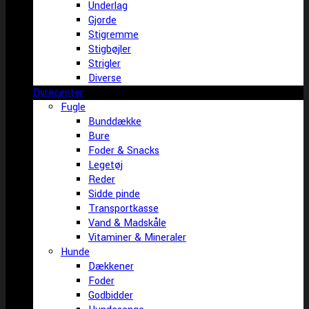
Underlag
Gjorde
Stigremme
Stigbøjler
Strigler
Diverse
Dyrecenter
Fugle
Bunddække
Bure
Foder & Snacks
Legetøj
Reder
Sidde pinde
Transportkasse
Vand & Madskåle
Vitaminer & Mineraler
Hunde
Dækkener
Foder
Godbidder