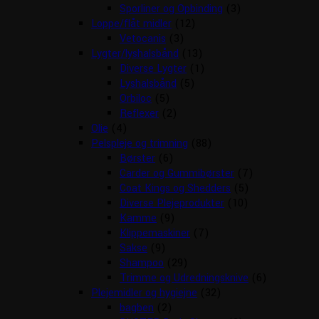
Sporliner og Opbinding
(3)
Loppe/flåt midler
(12)
Vetocanis
(3)
Lygter/lyshalsbånd
(13)
Diverse Lygter
(1)
Lyshalsbånd
(5)
Orbiloc
(5)
Reflexer
(2)
Olie
(4)
Pelspleje og trimning
(88)
Børster
(6)
Carder og Gummibørster
(7)
Coat Kings og Shedders
(5)
Diverse Plejeprodukter
(10)
Kamme
(9)
Klippemaskiner
(7)
Sakse
(9)
Shampoo
(29)
Trimme og Udredningsknive
(6)
Plejemidler og hygiejne
(32)
bagben
(2)