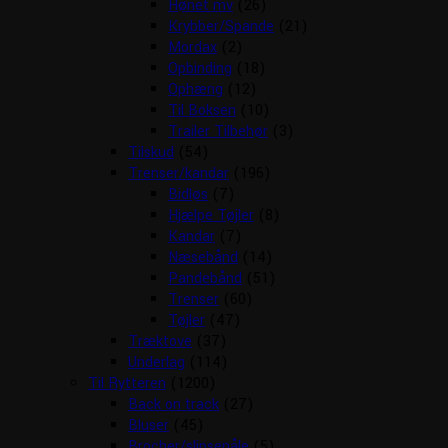
Hønet mv
(26)
Krybber/Spande
(21)
Mordax
(2)
Opbinding
(18)
Ophæng
(12)
Til Boksen
(10)
Trailer Tilbehør
(3)
Tilskud
(54)
Trenser/kandar
(196)
Bidløs
(7)
Hjælpe Tøjler
(8)
Kandar
(7)
Næsebånd
(14)
Pandebånd
(51)
Trenser
(60)
Tøjler
(47)
Træktove
(37)
Underlag
(114)
Til Rytteren
(1200)
Back on track
(27)
Bluser
(45)
Brocher/slipsenåle
(5)