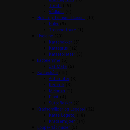
Treats
(19)
Vådkost
(6)
Huler og Transportkasser
(10)
Huler
(9)
Transportbure
(1)
Hygiejne
(23)
Kattebakker
(5)
Kattegrus
(12)
Kattetoiletter
(5)
kattelemme
(5)
Cat Mate
(5)
Katteskåle
(15)
Automater
(3)
Keramik
(3)
Melamin
(2)
Plast
(4)
Sutteflasker
(2)
Kradsemiljøer og Legetøj
(32)
Katte Legetøj
(18)
Kradsemiljøer
(14)
Loppe/flåt midler
(5)