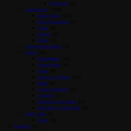
Vetocanis
(2)
Levende dyr
(144)
Akvarie Fisk
(131)
Fisk til Havedam
(5)
Fugle
(4)
Gnaver
(3)
Reptil
(1)
Rengørings artikler
(4)
Reptil
(66)
Bunddække
(15)
Fauna Boxe
(4)
Foder
(9)
Lamper og Pærer
(22)
Skåle
(5)
Terrarie tilbehør
(6)
Terrarier
(1)
Varmesten og plader
(2)
Vitaminer og Mineraler
(2)
Vildt Fugle
(6)
Foder
(6)
Gavekort
(1)