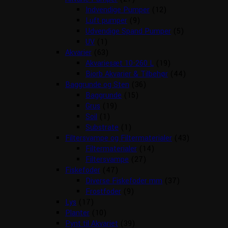
Indvendige Pumper
(12)
Luft pumper
(9)
Udvendige Spand Pumper
(5)
UV
(1)
Akvarier
(63)
Akvariesæt 10-260 L
(19)
Biorb Akvarier & Tilbehør
(44)
Baggrunde og Sten
(36)
Baggrunde
(15)
Grus
(19)
Soil
(1)
Substrate
(1)
Filtersvampe og Filtermaterialer
(43)
Filtermaterialer
(14)
Filtersvampe
(27)
Fiskefoder
(47)
Diverse Fiskefoder mm
(37)
Frostfoder
(9)
Lys
(17)
Planter
(10)
Pynt til Akvariet
(39)