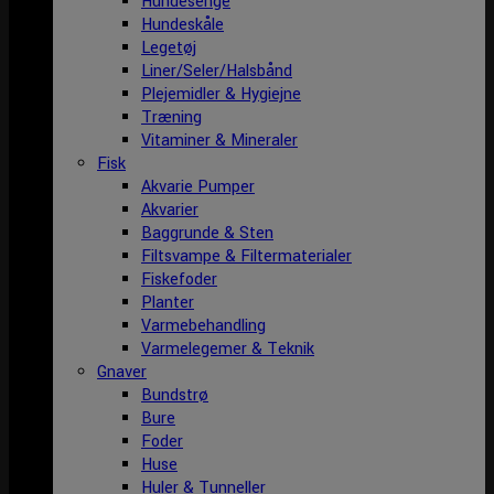
Hundesenge
Hundeskåle
Legetøj
Liner/Seler/Halsbånd
Plejemidler & Hygiejne
Træning
Vitaminer & Mineraler
Fisk
Akvarie Pumper
Akvarier
Baggrunde & Sten
Filtsvampe & Filtermaterialer
Fiskefoder
Planter
Varmebehandling
Varmelegemer & Teknik
Gnaver
Bundstrø
Bure
Foder
Huse
Huler & Tunneller