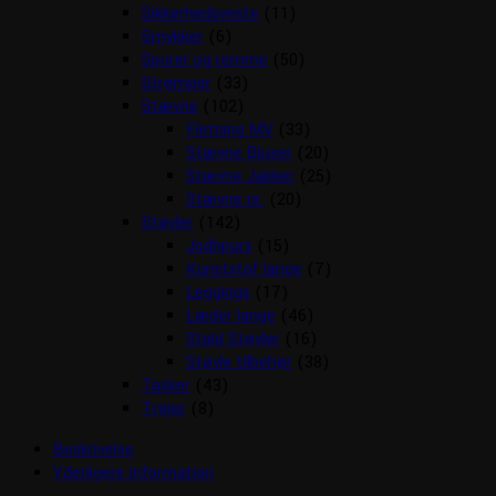
Sikkerhedsveste
(11)
Smykker
(6)
Sporer og remme
(50)
Strømper
(33)
Stævne
(102)
Fletning MV
(33)
Stævne Bluser
(20)
Stævne Jakker
(25)
Stævne nr.
(20)
Støvler
(142)
Jodhpurs
(15)
Kunststof lange
(7)
Leggings
(17)
Læder lange
(46)
Stald Støvler
(16)
Støvle tilbehør
(38)
Tasker
(43)
Trøjer
(8)
Beskrivelse
Yderligere information