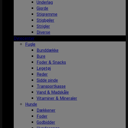
Underlag
Gjorde
Stigremme
Stigbøjler
Strigler
Diverse
Dyrecenter
Fugle
Bunddække
Bure
Foder & Snacks
Legetøj
Reder
Sidde pinde
Transportkasse
Vand & Madskåle
Vitaminer & Mineraler
Hunde
Dækkener
Foder
Godbidder