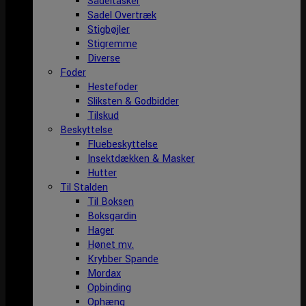
Sadeltasker
Sadel Overtræk
Stigbøjler
Stigremme
Diverse
Foder
Hestefoder
Sliksten & Godbidder
Tilskud
Beskyttelse
Fluebeskyttelse
Insektdækken & Masker
Hutter
Til Stalden
Til Boksen
Boksgardin
Hager
Hønet mv.
Krybber Spande
Mordax
Opbinding
Ophæng