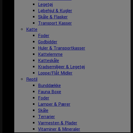
Legetøj
Løbehjul & Kugler
Skåle & Flasker
Transport Kasser
Katte
Foder
Godbidder
Huler & Transportkasser
Kattelemme
Katteskåle
Kradsemiljøer & Legetøj
Loppe/Flåt Midler
Reptil
Bunddække
Fauna Boxe
Foder
Lamper & Pærer
Skåle
Terrarier
Varmesten & Plader
Vitaminer & Mineraler