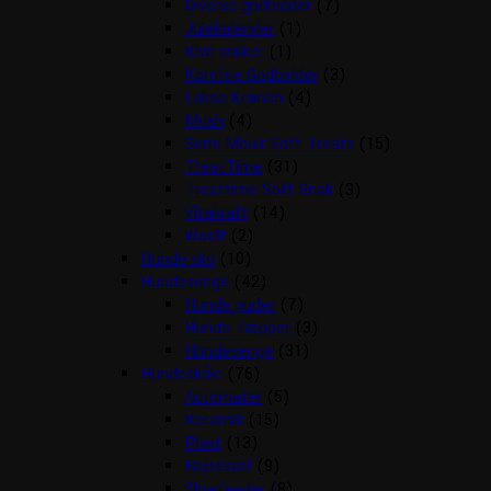
Diverse godbidder
(7)
Julekalender
(1)
Kiwi walker
(1)
Kornfrie Godbidder
(3)
Lakse Krønch
(4)
Mush
(4)
Semi Moist Soft Treats
(15)
TreatTime
(31)
Treattime Soft Snak
(3)
Vitakraft
(14)
Woolf
(2)
Hunde sko
(10)
Hundesenge
(42)
Hunde puder
(7)
Hunde Tæpper
(3)
Hundesenge
(31)
Hundeskåle
(76)
Automater
(5)
Keramik
(15)
Plast
(13)
Rejsesæt
(9)
Slowfeeder
(8)