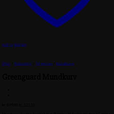
Add to Wishlist
Shop
/
Rideudstyr
/
Til Hesten
/
Mundkurve
Greenguard Mundkurv
Den
Den
kr.
579,00
kr.
521,10
oprindelige
aktuelle