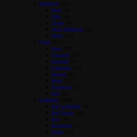
Dækkener
(27)
Regn
(3)
Strik
(4)
Terapi
(2)
Tørre Dækkener
(3)
Vinter
(15)
Foder
(121)
Arion
(39)
Chicopee
(20)
Easybarf
(5)
Eukanuba
(16)
Genesis
(6)
Mush
(27)
Pronature
(1)
Rafi
(6)
Godbidder
(169)
Barf godbidder
(3)
Barf Snack
(20)
Ben
(40)
Benebone
(7)
Boxby
(11)