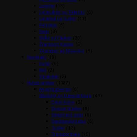
Legetøj
(13)
Løbegårde og Toiletter
(6)
Løbehjul og Kugler
(11)
Pelspleje
(5)
Seler
(3)
Skåle og Flasker
(20)
Transport Kasser
(5)
Vitaminer og Mineraler
(9)
Havedam
(10)
Foder
(6)
Net
(2)
Vandpleje
(2)
Hunde artikler
(1087)
Angstproblemer
(6)
Biludstyr og transportbure
(49)
Cykel Kurve
(2)
Diverse til bilen
(8)
Sikkerheds seler
(6)
Sædebeskyttelse
(6)
Tasker
(12)
Transportbure
(15)