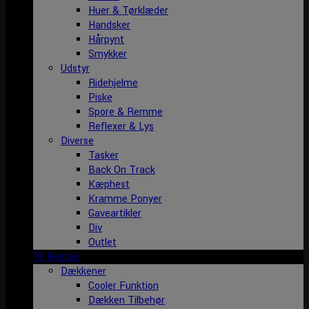
Huer & Tørklæder
Handsker
Hårpynt
Smykker
Udstyr
Ridehjelme
Piske
Spore & Remme
Reflexer & Lys
Diverse
Tasker
Back On Track
Kæphest
Kramme Ponyer
Gaveartikler
Div
Outlet
Til Hesten
Dækkener
Cooler Funktion
Dækken Tilbehør