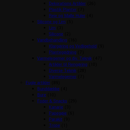
Dekorations Artikler
(26)
Plastik Planter
(7)
Reje og Malle Huler
(4)
Silicone og Lim
(5)
Lim
(3)
Silicone
(2)
Vandbehandling
(16)
Klargøring og Vedligehold
(9)
Plantegødning
(7)
Varmelegemer og div. Teknik
(47)
Artikler til Rengøring
(10)
Diverse Teknik
(28)
Varmelegemer
(7)
Fugle artikler
(89)
Bunddække
(4)
Bure
(10)
Foder & Snacks
(29)
Kanarie
(3)
Papegøje
(6)
Parakit
(9)
Trope
(1)