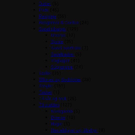
Outlet
(5)
Pads
(45)
Pelspleje
(56)
Rebgrimer & Cordeo
(24)
Sadel tilbehør
(129)
Diverse
(12)
Gjorde
(35)
Sadel overtræk
(7)
Sadeltasker
(5)
Stigbøjler
(41)
Stigremme
(24)
Sadler
(15)
Sliksten og Godbidder
(28)
Strigler
(151)
Tasker
(1)
Til sår og muk
(26)
Til stalden
(127)
Boksgardin
(5)
Diverse
(10)
Hager
(5)
Hesteklipper og tilbehør
(8)