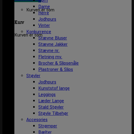
Børn
Dame
Kurven er tom
Herre
Jodhpurs
Kurv
Vinter
Konkurrence
Kurven er tom
Stævne Bluser
Stævne Jakker
Stævne nr.
Fletning mv.
Brocher & Slipsenåle
Plastroner & Slips
Støvler
Jodhpurs
Kunststof lange
Leggings
Læder Lange
Stald Støvler
Støvle Tilbehør
Accesories
Strømper
Bælter