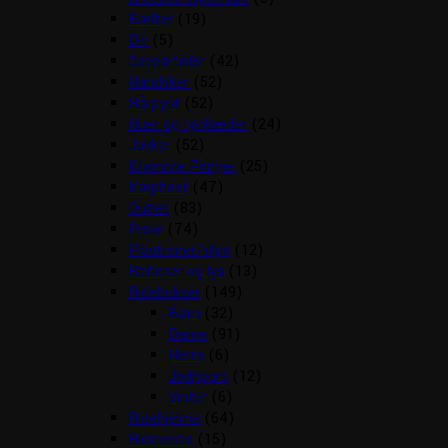
Bælter
(19)
Div
(5)
Gaveartikler
(42)
Handsker
(52)
Hårpynt
(52)
Huer og tørklæder
(24)
Jakker
(52)
Kramme Ponyer
(25)
Kæphest
(47)
Outlet
(83)
Piske
(74)
Plastroner/slips
(12)
Reflexer og lys
(13)
Ridebukser
(149)
Børn
(32)
Dame
(91)
Herre
(6)
Jodhpurs
(12)
Vinter
(6)
Ridehjelme
(64)
Rideveste
(15)