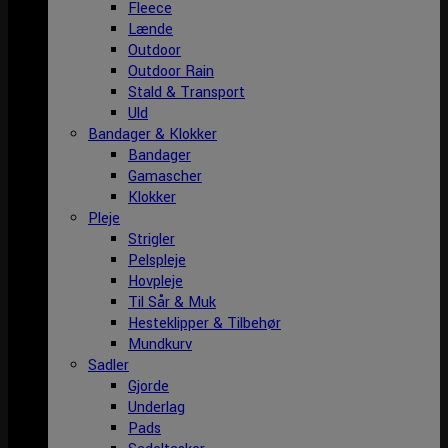
Fleece
Lænde
Outdoor
Outdoor Rain
Stald & Transport
Uld
Bandager & Klokker
Bandager
Gamascher
Klokker
Pleje
Strigler
Pelspleje
Hovpleje
Til Sår & Muk
Hesteklipper & Tilbehør
Mundkurv
Sadler
Gjorde
Underlag
Pads