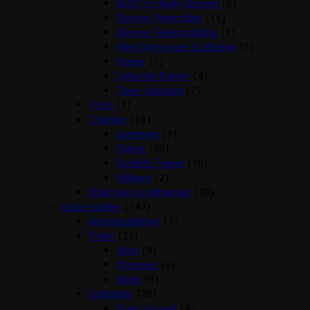
BUSTER Body Sleeves
(2)
Diverse Plejemidler
(17)
Diverse Plejeprodukter
(1)
Høm høm poser & tilbehør
(5)
Kraver
(1)
Løbetids Bukser
(4)
Tisse Underlag
(2)
Pools
(1)
Træning
(24)
dummyer
(2)
Fløjter
(10)
Godbids Tasker
(10)
Klikkere
(2)
Vitaminer og Mineraler
(10)
Katte artikler
(142)
Angstproblemer
(1)
Foder
(21)
Arion
(9)
Chicopee
(8)
Mush
(3)
Godbidder
(29)
Græs og malt
(4)