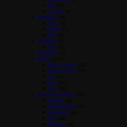
Stål
(20)
Underlag
(5)
Hundetegn
(18)
Hjerte
(6)
kødben
(7)
Rund
(5)
Kosttilskud
(5)
CBD
(1)
Kølemåtter
(2)
Legetøj
(147)
Aktivitet legetøj
(32)
Diverse Legetøj
(70)
Kiwi
(11)
Kong
(21)
Petit
(12)
Liner/seler/halsbånd
(231)
Bandana
(4)
Hundehalsbånd
(71)
Hundeseler
(53)
Liner
(93)
Showliner
(4)