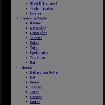
Stald & Transport
Trailer Tilbehør
Diverse
Trenser & Kandar
Kandar
Næsebånd
Pandebånd
Trenser
Bidløs
Tøjler
Hjælpetøjler
Træktove
Bid
Islænder
Beklædning Rytter
Bid
Grimer
Trenser
Tøjler
Dækken
Sadler