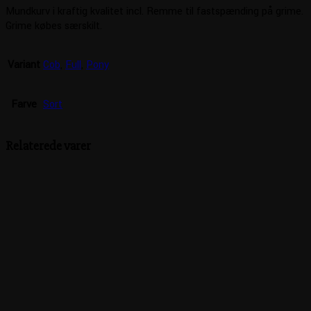
Mundkurv i kraftig kvalitet incl. Remme til fastspænding på grime.
Grime købes særskilt.
Variant
Cob
,
Full
,
Pony
Farve
Sort
Relaterede varer