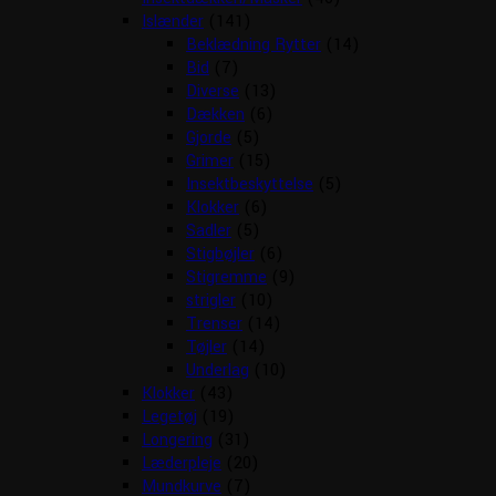
Islænder
(141)
Beklædning Rytter
(14)
Bid
(7)
Diverse
(13)
Dækken
(6)
Gjorde
(5)
Grimer
(15)
Insektbeskyttelse
(5)
Klokker
(6)
Sadler
(5)
Stigbøjler
(6)
Stigremme
(9)
strigler
(10)
Trenser
(14)
Tøjler
(14)
Underlag
(10)
Klokker
(43)
Legetøj
(19)
Longering
(31)
Læderpleje
(20)
Mundkurve
(7)