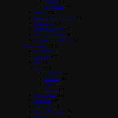
Undulat
(9)
Æggefoder
(1)
Legetøj
(22)
Reder og redemateriale
(3)
Sidde pinde
(8)
Transport Kasser
(2)
Vand og madskåle
(9)
Vitaminer og Mineraler
(2)
Gnaver artikler
(218)
Beroligende
(1)
Bundstrø
(12)
Bure
(9)
Foder
(28)
Chinchilla
(2)
Hamster
(6)
Kanin
(11)
Marsvin
(9)
Gnaver Huse
(29)
Godbidder
(52)
Halm og Hø
(3)
Huler og Tunneller
(7)
Hø hække og bolde
(4)