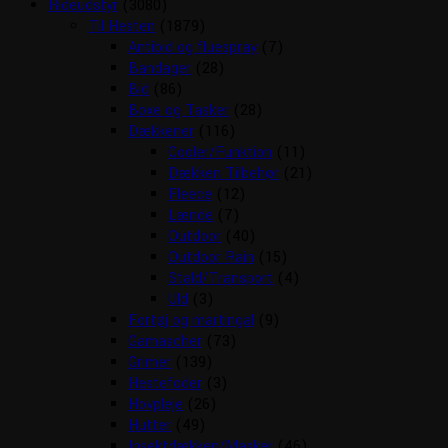
Rideudstyr
(3080)
Til Hesten
(1879)
Antibid og fluespray
(7)
Bandager
(28)
Bid
(86)
Boxe og Tasker
(28)
Dækkener
(116)
Cooler/Funktion
(11)
Dækken Tilbehør
(21)
Fleece
(12)
Lænde
(7)
Outdoor
(40)
Outdoor Rain
(15)
Stald/Transport
(4)
Uld
(3)
Fortøj og martingal
(9)
Gamascher
(73)
Grimer
(139)
Hestefoder
(3)
Hovpleje
(26)
Hutter
(49)
Insektdækken/Masker
(46)