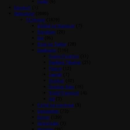
Foder
(6)
Gavekort
(1)
Rideudstyr
(3080)
Til Hesten
(1879)
Antibid og fluespray
(7)
Bandager
(28)
Bid
(86)
Boxe og Tasker
(28)
Dækkener
(116)
Cooler/Funktion
(11)
Dækken Tilbehør
(21)
Fleece
(12)
Lænde
(7)
Outdoor
(40)
Outdoor Rain
(15)
Stald/Transport
(4)
Uld
(3)
Fortøj og martingal
(9)
Gamascher
(73)
Grimer
(139)
Hestefoder
(3)
Hovpleje
(26)