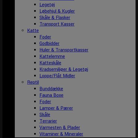
Legetøj
Løbehjul & Kugler
Skåle & Flasker
Transport Kasser
Katte
Foder
Godbidder
Huler & Transportkasser
Kattelemme
Katteskåle
Kradsemiljøer & Legetøj
Loppe/Flåt Midler
Reptil
Bunddække
Fauna Boxe
Foder
Lamper & Pærer
Skåle
Terrarier
Varmesten & Plader
Vitaminer & Mineraler