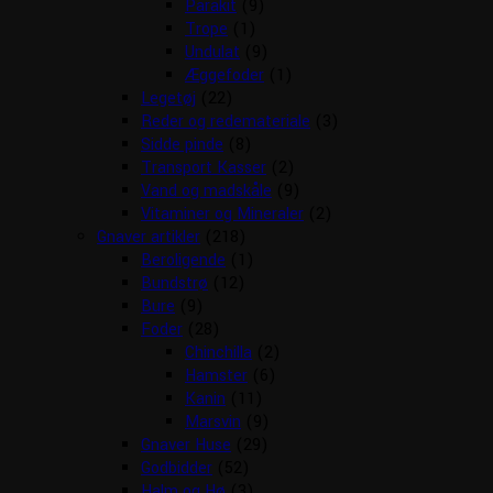
Parakit
(9)
Trope
(1)
Undulat
(9)
Æggefoder
(1)
Legetøj
(22)
Reder og redemateriale
(3)
Sidde pinde
(8)
Transport Kasser
(2)
Vand og madskåle
(9)
Vitaminer og Mineraler
(2)
Gnaver artikler
(218)
Beroligende
(1)
Bundstrø
(12)
Bure
(9)
Foder
(28)
Chinchilla
(2)
Hamster
(6)
Kanin
(11)
Marsvin
(9)
Gnaver Huse
(29)
Godbidder
(52)
Halm og Hø
(3)