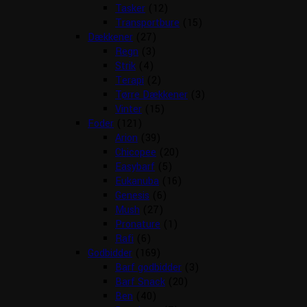
Tasker
(12)
Transportbure
(15)
Dækkener
(27)
Regn
(3)
Strik
(4)
Terapi
(2)
Tørre Dækkener
(3)
Vinter
(15)
Foder
(121)
Arion
(39)
Chicopee
(20)
Easybarf
(5)
Eukanuba
(16)
Genesis
(6)
Mush
(27)
Pronature
(1)
Rafi
(6)
Godbidder
(169)
Barf godbidder
(3)
Barf Snack
(20)
Ben
(40)