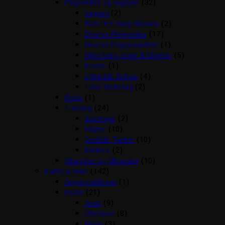
Plejemidler og hygiejne
(32)
bagben
(2)
BUSTER Body Sleeves
(2)
Diverse Plejemidler
(17)
Diverse Plejeprodukter
(1)
Høm høm poser & tilbehør
(5)
Kraver
(1)
Løbetids Bukser
(4)
Tisse Underlag
(2)
Pools
(1)
Træning
(24)
dummyer
(2)
Fløjter
(10)
Godbids Tasker
(10)
Klikkere
(2)
Vitaminer og Mineraler
(10)
Katte artikler
(142)
Angstproblemer
(1)
Foder
(21)
Arion
(9)
Chicopee
(8)
Mush
(3)