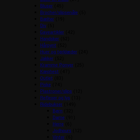
Bluser
(45)
Brocher/slipsenåle
(5)
Bælter
(19)
Div
(5)
Gaveartikler
(42)
Handsker
(52)
Hårpynt
(52)
Huer og tørklæder
(24)
Jakker
(52)
Kramme Ponyer
(25)
Kæphest
(47)
Outlet
(83)
Piske
(74)
Plastroner/slips
(12)
Reflexer og lys
(13)
Ridebukser
(149)
Børn
(32)
Dame
(91)
Herre
(6)
Jodhpurs
(12)
Vinter
(6)