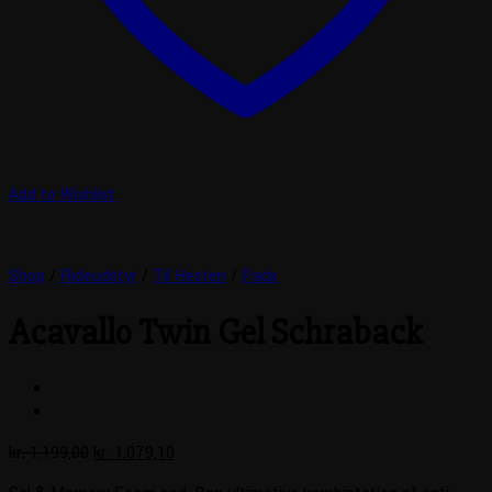
Add to Wishlist
Shop
/
Rideudstyr
/
Til Hesten
/
Pads
Acavallo Twin Gel Schraback
Den
Den
kr.
1.199,00
kr.
1.079,10
oprindelige
aktuelle