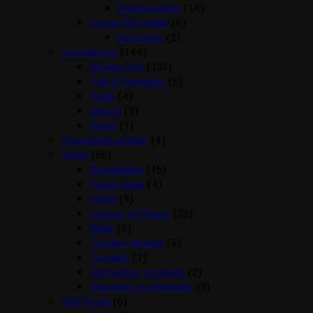
Kradsemiljøer
(14)
Loppe/flåt midler
(5)
Vetocanis
(2)
Levende dyr
(144)
Akvarie Fisk
(131)
Fisk til Havedam
(5)
Fugle
(4)
Gnaver
(3)
Reptil
(1)
Rengørings artikler
(4)
Reptil
(66)
Bunddække
(15)
Fauna Boxe
(4)
Foder
(9)
Lamper og Pærer
(22)
Skåle
(5)
Terrarie tilbehør
(6)
Terrarier
(1)
Varmesten og plader
(2)
Vitaminer og Mineraler
(2)
Vildt Fugle
(6)