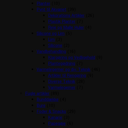
Planter
(10)
Pynt til Akvariet
(39)
Dekorations Artikler
(26)
Plastik Planter
(7)
Reje og Malle Huler
(4)
Silicone og Lim
(5)
Lim
(3)
Silicone
(2)
Vandbehandling
(16)
Klargøring og Vedligehold
(9)
Plantegødning
(7)
Varmelegemer og div. Teknik
(46)
Artikler til Rengøring
(9)
Diverse Teknik
(28)
Varmelegemer
(7)
Fugle artikler
(89)
Bunddække
(4)
Bure
(10)
Foder & Snacks
(29)
Kanarie
(3)
Papegøje
(6)