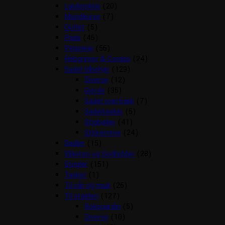
Læderpleje
(20)
Mundkurve
(7)
Outlet
(5)
Pads
(45)
Pelspleje
(56)
Rebgrimer & Cordeo
(24)
Sadel tilbehør
(129)
Diverse
(12)
Gjorde
(35)
Sadel overtræk
(7)
Sadeltasker
(5)
Stigbøjler
(41)
Stigremme
(24)
Sadler
(15)
Sliksten og Godbidder
(28)
Strigler
(151)
Tasker
(1)
Til sår og muk
(26)
Til stalden
(127)
Boksgardin
(5)
Diverse
(10)