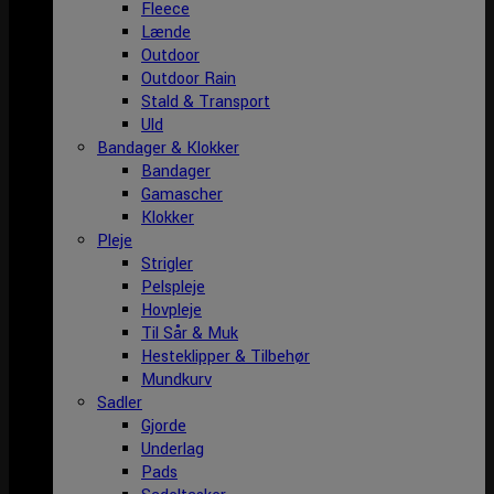
Fleece
Lænde
Outdoor
Outdoor Rain
Stald & Transport
Uld
Bandager & Klokker
Bandager
Gamascher
Klokker
Pleje
Strigler
Pelspleje
Hovpleje
Til Sår & Muk
Hesteklipper & Tilbehør
Mundkurv
Sadler
Gjorde
Underlag
Pads