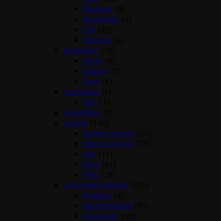
Rejsesæt
(9)
Slowfeeder
(8)
Stål
(20)
Underlag
(5)
Hundetegn
(18)
Hjerte
(6)
kødben
(7)
Rund
(5)
Kosttilskud
(5)
CBD
(1)
Kølemåtter
(2)
Legetøj
(146)
Aktivitet legetøj
(31)
Diverse Legetøj
(70)
Kiwi
(11)
Kong
(21)
Petit
(12)
Liner/seler/halsbånd
(231)
Bandana
(4)
Hundehalsbånd
(71)
Hundeseler
(53)