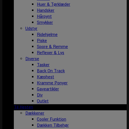
Huer & Tørklæder
Handsker
Hårpynt
Smykker
Udstyr
Ridehjelme
Piske
Spore & Remme
Reflexer & Lys
Diverse
Tasker
Back On Track
Kæphest
Kramme Ponyer
Gaveartikler
Div
Outlet
Til Hesten
Dækkener
Cooler Funktion
Dækken Tilbehør