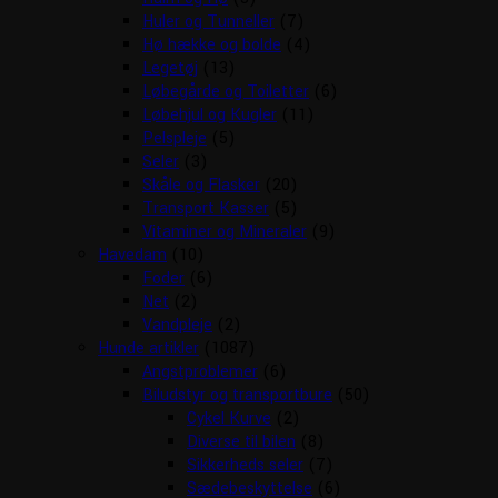
Huler og Tunneller
(7)
Hø hække og bolde
(4)
Legetøj
(13)
Løbegårde og Toiletter
(6)
Løbehjul og Kugler
(11)
Pelspleje
(5)
Seler
(3)
Skåle og Flasker
(20)
Transport Kasser
(5)
Vitaminer og Mineraler
(9)
Havedam
(10)
Foder
(6)
Net
(2)
Vandpleje
(2)
Hunde artikler
(1087)
Angstproblemer
(6)
Biludstyr og transportbure
(50)
Cykel Kurve
(2)
Diverse til bilen
(8)
Sikkerheds seler
(7)
Sædebeskyttelse
(6)