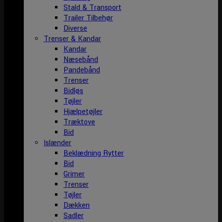
Stald & Transport
Trailer Tilbehør
Diverse
Trenser & Kandar
Kandar
Næsebånd
Pandebånd
Trenser
Bidløs
Tøjler
Hjælpetøjler
Træktove
Bid
Islænder
Beklædning Rytter
Bid
Grimer
Trenser
Tøjler
Dækken
Sadler