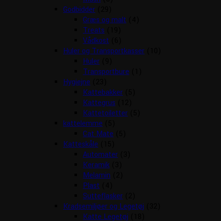
Godbidder
(29)
Græs og malt
(4)
Treats
(19)
Vådkost
(6)
Huler og Transportkasser
(10)
Huler
(9)
Transportbure
(1)
Hygiejne
(23)
Kattebakker
(5)
Kattegrus
(12)
Kattetoiletter
(5)
kattelemme
(5)
Cat Mate
(5)
Katteskåle
(15)
Automater
(3)
Keramik
(3)
Melamin
(2)
Plast
(4)
Sutteflasker
(2)
Kradsemiljøer og Legetøj
(32)
Katte Legetøj
(18)