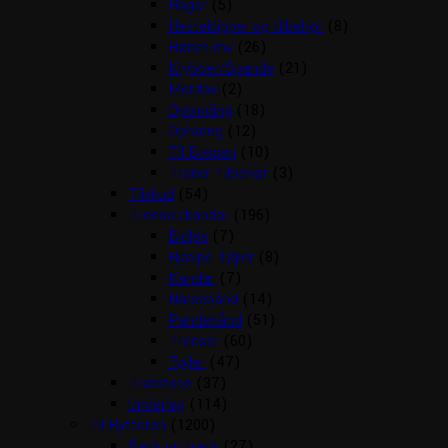
Hager
(5)
Hesteklipper og tilbehør
(8)
Hønet mv
(26)
Krybber/Spande
(21)
Mordax
(2)
Opbinding
(18)
Ophæng
(12)
Til Boksen
(10)
Trailer Tilbehør
(3)
Tilskud
(54)
Trenser/kandar
(196)
Bidløs
(7)
Hjælpe Tøjler
(8)
Kandar
(7)
Næsebånd
(14)
Pandebånd
(51)
Trenser
(60)
Tøjler
(47)
Træktove
(37)
Underlag
(114)
Til Rytteren
(1200)
Back on track
(27)