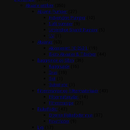
Akvarie artikler
(350)
Akvarie Pumper
(27)
Indvendige Pumper
(12)
Luft pumper
(9)
Udvendige Spand Pumper
(5)
UV
(1)
Akvarier
(63)
Akvariesæt 10-260 L
(19)
Biorb Akvarier & Tilbehør
(44)
Baggrunde og Sten
(36)
Baggrunde
(15)
Grus
(19)
Soil
(1)
Substrate
(1)
Filtersvampe og Filtermaterialer
(43)
Filtermaterialer
(14)
Filtersvampe
(27)
Fiskefoder
(47)
Diverse Fiskefoder mm
(37)
Frostfoder
(9)
Lys
(17)