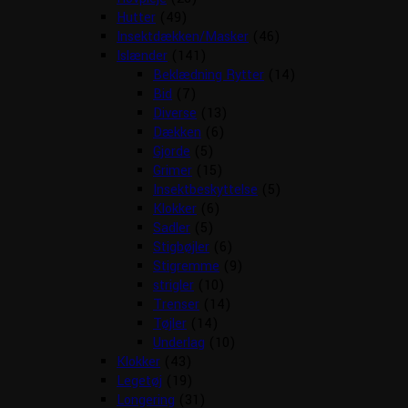
Hutter
(49)
Insektdækken/Masker
(46)
Islænder
(141)
Beklædning Rytter
(14)
Bid
(7)
Diverse
(13)
Dækken
(6)
Gjorde
(5)
Grimer
(15)
Insektbeskyttelse
(5)
Klokker
(6)
Sadler
(5)
Stigbøjler
(6)
Stigremme
(9)
strigler
(10)
Trenser
(14)
Tøjler
(14)
Underlag
(10)
Klokker
(43)
Legetøj
(19)
Longering
(31)