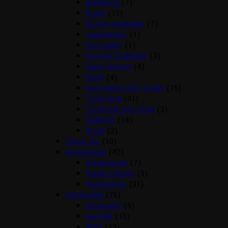
Benebone
(7)
Boxby
(11)
Diverse godbidder
(7)
Julekalender
(1)
Kiwi walker
(1)
Kornfrie Godbidder
(3)
Lakse Krønch
(4)
Mush
(4)
Semi Moist Soft Treats
(15)
TreatTime
(31)
Treattime Soft Snak
(3)
Vitakraft
(14)
Woolf
(2)
Hunde sko
(10)
Hundesenge
(42)
Hunde puder
(7)
Hunde Tæpper
(3)
Hundesenge
(31)
Hundeskåle
(76)
Automater
(5)
Keramik
(15)
Plast
(13)