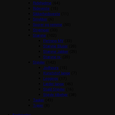
Ridehjelme
(64)
Rideveste
(15)
Sikkerhedsveste
(11)
Smykker
(6)
Sporer og remme
(50)
Strømper
(33)
Stævne
(102)
Fletning MV
(33)
Stævne Bluser
(20)
Stævne Jakker
(25)
Stævne nr.
(20)
Støvler
(142)
Jodhpurs
(15)
Kunststof lange
(7)
Leggings
(17)
Læder lange
(46)
Stald Støvler
(16)
Støvle tilbehør
(38)
Tasker
(43)
Trøjer
(8)