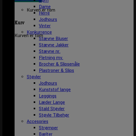
Børn
Dame
Kurven er tom
Herre
Jodhpurs
Kurv
Vinter
Konkurrence
Kurven er tom
Stævne Bluser
Stævne Jakker
Stævne nr.
Fletning mv.
Brocher & Slipsenåle
Plastroner & Slips
Støvler
Jodhpurs
Kunststof lange
Leggings
Læder Lange
Stald Støvler
Støvle Tilbehør
Accesories
Strømper
Bælter