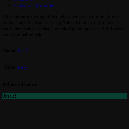
Beskrivelse
Yderligere information
Gel & Memory Foam pad. Den ultimative kombintation af anti-
skrid gel og blød stødaflastning. Ydersiden er lavet af et luksus
materiale i imiteret ruskind. Antiskrid på begge sider. OBS På str
med et dr schraback
Variant
Full Dr
Farve
Navy
Relaterede varer
Udsalg!