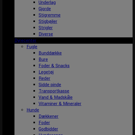
Underlag
Gjorde
Stigremme
Stigbøjler
Strigler
Diverse
Dyrecenter
Fugle
Bunddække
Bure
Foder & Snacks
Legetøj
Reder
Sidde pinde
Transportkasse
Vand & Madskåle
Vitaminer & Mineraler
Hunde
Dækkener
Foder
Godbidder