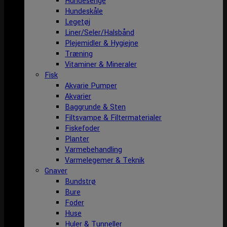
Hundesenge
Hundeskåle
Legetøj
Liner/Seler/Halsbånd
Plejemidler & Hygiejne
Træning
Vitaminer & Mineraler
Fisk
Akvarie Pumper
Akvarier
Baggrunde & Sten
Filtsvampe & Filtermaterialer
Fiskefoder
Planter
Varmebehandling
Varmelegemer & Teknik
Gnaver
Bundstrø
Bure
Foder
Huse
Huler & Tunneller