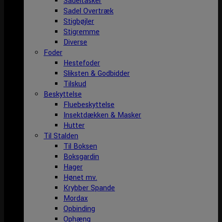
Sadeltasker
Sadel Overtræk
Stigbøjler
Stigremme
Diverse
Foder
Hestefoder
Sliksten & Godbidder
Tilskud
Beskyttelse
Fluebeskyttelse
Insektdækken & Masker
Hutter
Til Stalden
Til Boksen
Boksgardin
Hager
Hønet mv.
Krybber Spande
Mordax
Opbinding
Ophæng