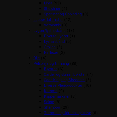
Liner
(93)
Showliner
(4)
Sporliner og Opbinding
(3)
Loppe/flåt midler
(12)
Vetocanis
(3)
Lygter/lyshalsbånd
(13)
Diverse Lygter
(1)
Lyshalsbånd
(5)
Orbiloc
(5)
Reflexer
(2)
Olie
(4)
Pelspleje og trimning
(88)
Børster
(6)
Carder og Gummibørster
(7)
Coat Kings og Shedders
(5)
Diverse Plejeprodukter
(10)
Kamme
(9)
Klippemaskiner
(7)
Sakse
(9)
Shampoo
(29)
Trimme og Udredningsknive
(6)