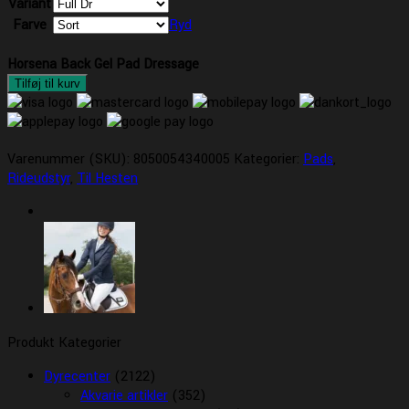
Variant
Farve
Ryd
Horsena Back Gel Pad Dressage
Tilføj til kurv
Varenummer (SKU):
8050054340005
Kategorier:
Pads
,
Rideudstyr
,
Til Hesten
Produkt Kategorier
Dyrecenter
(2122)
Akvarie artikler
(352)