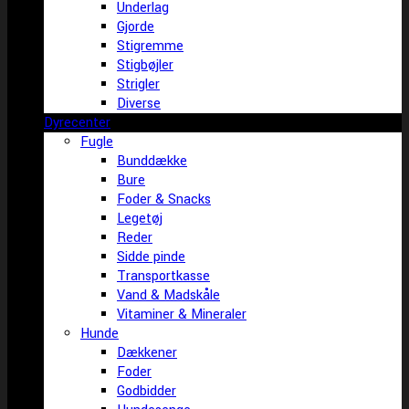
Underlag
Gjorde
Stigremme
Stigbøjler
Strigler
Diverse
Dyrecenter
Fugle
Bunddække
Bure
Foder & Snacks
Legetøj
Reder
Sidde pinde
Transportkasse
Vand & Madskåle
Vitaminer & Mineraler
Hunde
Dækkener
Foder
Godbidder