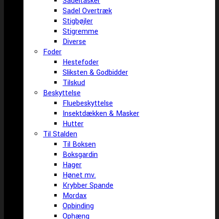
Sadeltasker
Sadel Overtræk
Stigbøjler
Stigremme
Diverse
Foder
Hestefoder
Sliksten & Godbidder
Tilskud
Beskyttelse
Fluebeskyttelse
Insektdækken & Masker
Hutter
Til Stalden
Til Boksen
Boksgardin
Hager
Hønet mv.
Krybber Spande
Mordax
Opbinding
Ophæng