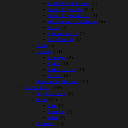
BUSTER Body Sleeves
(2)
Diverse Plejemidler
(17)
Diverse Plejeprodukter
(1)
Høm høm poser & tilbehør
(5)
Kraver
(1)
Løbetids Bukser
(4)
Tisse Underlag
(2)
Pools
(1)
Træning
(24)
dummyer
(2)
Fløjter
(10)
Godbids Tasker
(10)
Klikkere
(2)
Vitaminer og Mineraler
(10)
Katte artikler
(142)
Angstproblemer
(1)
Foder
(21)
Arion
(9)
Chicopee
(8)
Mush
(3)
Godbidder
(29)