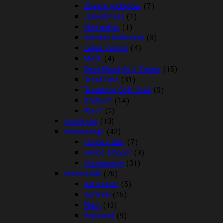
Diverse godbidder
(7)
Julekalender
(1)
Kiwi walker
(1)
Kornfrie Godbidder
(3)
Lakse Krønch
(4)
Mush
(4)
Semi Moist Soft Treats
(15)
TreatTime
(31)
Treattime Soft Snak
(3)
Vitakraft
(14)
Woolf
(2)
Hunde sko
(10)
Hundesenge
(42)
Hunde puder
(7)
Hunde Tæpper
(3)
Hundesenge
(31)
Hundeskåle
(76)
Automater
(5)
Keramik
(15)
Plast
(13)
Rejsesæt
(9)