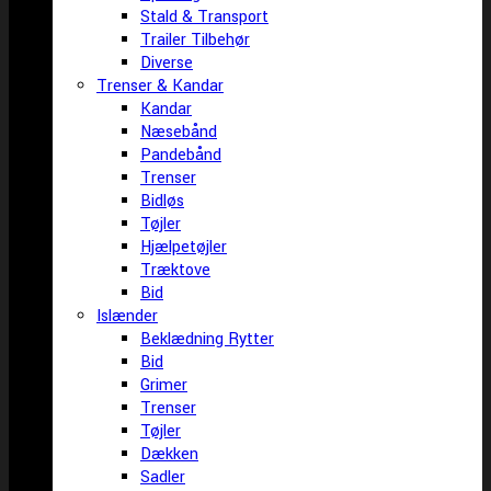
Stald & Transport
Trailer Tilbehør
Diverse
Trenser & Kandar
Kandar
Næsebånd
Pandebånd
Trenser
Bidløs
Tøjler
Hjælpetøjler
Træktove
Bid
Islænder
Beklædning Rytter
Bid
Grimer
Trenser
Tøjler
Dækken
Sadler