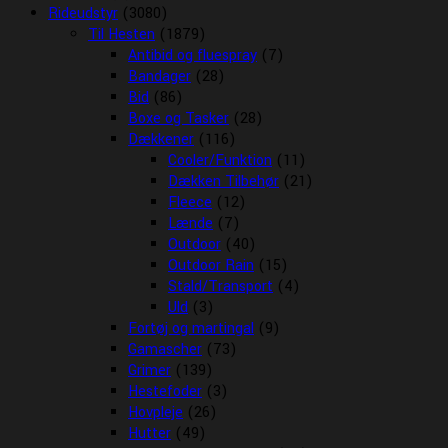
Rideudstyr
(3080)
Til Hesten
(1879)
Antibid og fluespray
(7)
Bandager
(28)
Bid
(86)
Boxe og Tasker
(28)
Dækkener
(116)
Cooler/Funktion
(11)
Dækken Tilbehør
(21)
Fleece
(12)
Lænde
(7)
Outdoor
(40)
Outdoor Rain
(15)
Stald/Transport
(4)
Uld
(3)
Fortøj og martingal
(9)
Gamascher
(73)
Grimer
(139)
Hestefoder
(3)
Hovpleje
(26)
Hutter
(49)