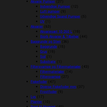
Akvarie Pumper
(27)
Indvendige Pumper
(12)
Luft pumper
(9)
Udvendige Spand Pumper
(5)
UV
(1)
Akvarier
(63)
Akvariesæt 10-260 L
(19)
Biorb Akvarier & Tilbehør
(44)
Baggrunde og Sten
(36)
Baggrunde
(15)
Grus
(19)
Soil
(1)
Substrate
(1)
Filtersvampe og Filtermaterialer
(43)
Filtermaterialer
(14)
Filtersvampe
(27)
Fiskefoder
(47)
Diverse Fiskefoder mm
(37)
Frostfoder
(9)
Lys
(17)
Planter
(10)
Pynt til Akvariet
(40)