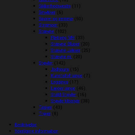
Sikkerhedsveste
(11)
Smykker
(6)
Sporer og remme
(50)
Strømper
(33)
Stævne
(102)
Fletning MV
(33)
Stævne Bluser
(20)
Stævne Jakker
(25)
Stævne nr.
(20)
Støvler
(142)
Jodhpurs
(15)
Kunststof lange
(7)
Leggings
(17)
Læder lange
(46)
Stald Støvler
(16)
Støvle tilbehør
(38)
Tasker
(43)
Trøjer
(8)
Beskrivelse
Yderligere information