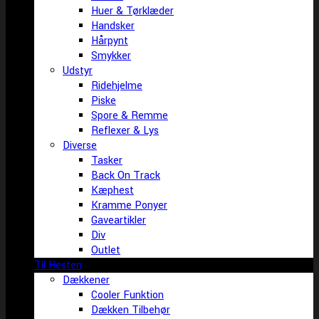
Huer & Tørklæder
Handsker
Hårpynt
Smykker
Udstyr
Ridehjelme
Piske
Spore & Remme
Reflexer & Lys
Diverse
Tasker
Back On Track
Kæphest
Kramme Ponyer
Gaveartikler
Div
Outlet
Til Hesten
Dækkener
Cooler Funktion
Dækken Tilbehør