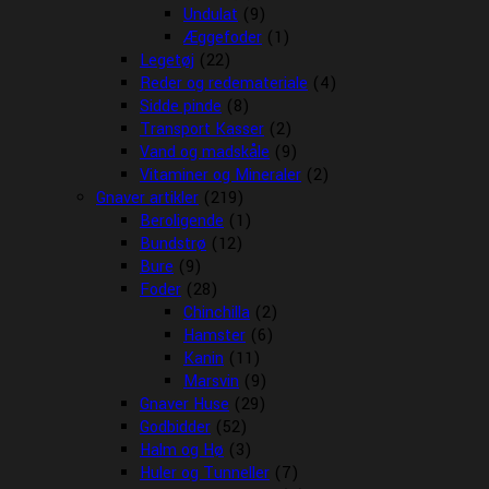
Undulat
(9)
Æggefoder
(1)
Legetøj
(22)
Reder og redemateriale
(4)
Sidde pinde
(8)
Transport Kasser
(2)
Vand og madskåle
(9)
Vitaminer og Mineraler
(2)
Gnaver artikler
(219)
Beroligende
(1)
Bundstrø
(12)
Bure
(9)
Foder
(28)
Chinchilla
(2)
Hamster
(6)
Kanin
(11)
Marsvin
(9)
Gnaver Huse
(29)
Godbidder
(52)
Halm og Hø
(3)
Huler og Tunneller
(7)