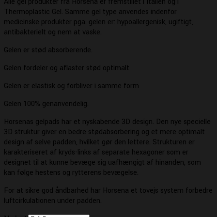
Alle gel produkter fra Horsena er fremstillet i Italien og i
Thermoplastic Gel. Samme gel type anvendes indenfor
medicinske produkter pga. gelen er: hypoallergenisk, ugiftigt,
antibakterielt og nem at vaske.
Gelen er stød absorberende.
Gelen fordeler og aflaster stød optimalt
Gelen er elastisk og forbliver i samme form
Gelen 100% genanvendelig.
Horsenas gelpads har et nyskabende 3D design. Den nye specielle
3D struktur giver en bedre stødabsorbering og et mere optimalt
design af selve padden, hvilket gør den lettere. Strukturen er
karakteriseret af kryds-links af separate hexagoner som er
designet til at kunne bevæge sig uafhængigt af hinanden, som
kan følge hestens og rytterens bevægelse.
For at sikre god åndbarhed har Horsena et tovejs system forbedre
luftcirkulationen under padden.