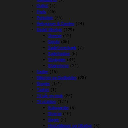
Outlet
(5)
Pads
(45)
Pelspleje
(56)
Rebgrimer & Cordeo
(24)
Sadel tilbehør
(129)
Diverse
(12)
Gjorde
(35)
Sadel overtræk
(7)
Sadeltasker
(5)
Stigbøjler
(41)
Stigremme
(24)
Sadler
(15)
Sliksten og Godbidder
(28)
Strigler
(151)
Tasker
(1)
Til sår og muk
(26)
Til stalden
(127)
Boksgardin
(5)
Diverse
(10)
Hager
(5)
Hesteklipper og tilbehør
(8)