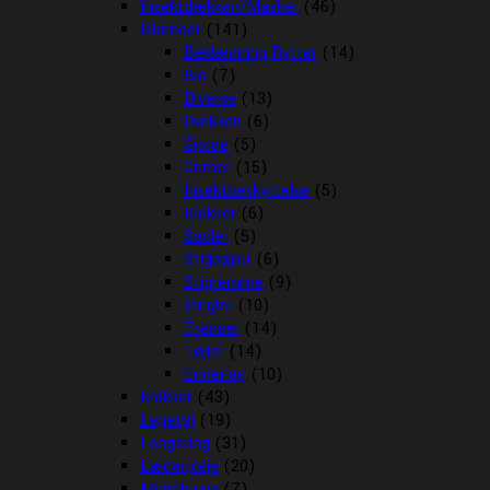
Insektdækken/Masker
(46)
Islænder
(141)
Beklædning Rytter
(14)
Bid
(7)
Diverse
(13)
Dækken
(6)
Gjorde
(5)
Grimer
(15)
Insektbeskyttelse
(5)
Klokker
(6)
Sadler
(5)
Stigbøjler
(6)
Stigremme
(9)
strigler
(10)
Trenser
(14)
Tøjler
(14)
Underlag
(10)
Klokker
(43)
Legetøj
(19)
Longering
(31)
Læderpleje
(20)
Mundkurve
(7)