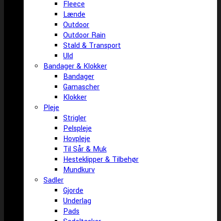
Fleece
Lænde
Outdoor
Outdoor Rain
Stald & Transport
Uld
Bandager & Klokker
Bandager
Gamascher
Klokker
Pleje
Strigler
Pelspleje
Hovpleje
Til Sår & Muk
Hesteklipper & Tilbehør
Mundkurv
Sadler
Gjorde
Underlag
Pads