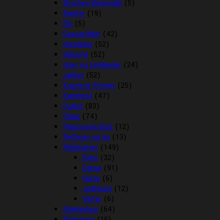
Brocher/slipsenåle
(5)
Bælter
(19)
Div
(5)
Gaveartikler
(42)
Handsker
(52)
Hårpynt
(52)
Huer og tørklæder
(24)
Jakker
(52)
Kramme Ponyer
(25)
Kæphest
(47)
Outlet
(83)
Piske
(74)
Plastroner/slips
(12)
Reflexer og lys
(13)
Ridebukser
(149)
Børn
(32)
Dame
(91)
Herre
(6)
Jodhpurs
(12)
Vinter
(6)
Ridehjelme
(64)
Rideveste
(15)