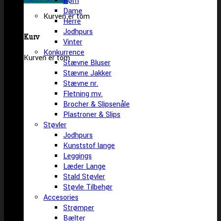
Børn
Dame
Kurven er tom
Herre
Jodhpurs
Kurv
Vinter
Konkurrence
Kurven er tom
Stævne Bluser
Stævne Jakker
Stævne nr.
Fletning mv.
Brocher & Slipsenåle
Plastroner & Slips
Støvler
Jodhpurs
Kunststof lange
Leggings
Læder Lange
Stald Støvler
Støvle Tilbehør
Accesories
Strømper
Bælter