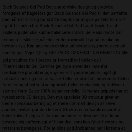
Back Balance Gel Pad Det anatomiske design og gradvise
forøgelse af bagløftet gør Back Balance Gel Pad til den perfekte
pad når der er brug for støtte bagtil. For at give perfekt komfort
og fit til sadlen har Back Balance Gel Pad taget højde for at
sadlens puder skal kunne balancere stabilt. Gel Pads midte har
reduceret tykkelse, således er der minimalt tryk på manke og
hestens ryg. Kan anvendes direkte på hestens ryg samt oven på
underlaget. Vejer 1,5 kg. GEL PADS  GENERAL INFORMATION Alle
gel produkter fra Horsena er fremstillet i Italien og i
Thermoplastic Gel. Samme gel type anvendes indenfor
medicinske produkter pga. gelen er: hypoallergenisk, ugiftigt,
antibakterielt og nem at vaske. Gelen er stød absorberende. Gelen
fordeler og aflaster stød optimalt Gelen er elastisk og forbliver i
samme form Gelen 100% genanvendelig. Horsenas gelpads har et
nyskabende 3D design. Den nye specielle 3D struktur giver en
bedre stødabsorbering og et mere optimalt design af selve
padden, hvilket gør den lettere. Strukturen er karakteriseret af
kryds-links af separate hexagoner som er designet til at kunne
bevæge sig uafhængigt af hinanden, som kan følge hestens og
rytterens bevægelse. For at sikre god åndbarhed har Horsena et