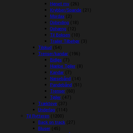
Hønet mv
(26)
Krybber/Spande
(21)
Mordax
(2)
Opbinding
(18)
Ophæng
(12)
Til Boksen
(10)
Trailer Tilbehør
(3)
Tilskud
(54)
Trenser/kandar
(196)
Bidløs
(7)
Hjælpe Tøjler
(8)
Kandar
(7)
Næsebånd
(14)
Pandebånd
(51)
Trenser
(60)
Tøjler
(47)
Træktove
(37)
Underlag
(114)
Til Rytteren
(1200)
Back on track
(27)
Bluser
(45)