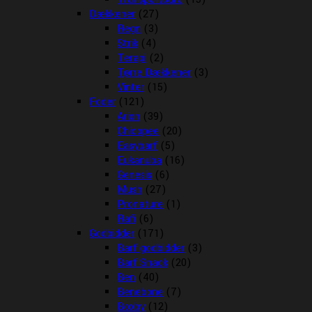
Dækkener
(27)
Regn
(3)
Strik
(4)
Terapi
(2)
Tørre Dækkener
(3)
Vinter
(15)
Foder
(121)
Arion
(39)
Chicopee
(20)
Easybarf
(5)
Eukanuba
(16)
Genesis
(6)
Mush
(27)
Pronature
(1)
Rafi
(6)
Godbidder
(171)
Barf godbidder
(3)
Barf Snack
(20)
Ben
(40)
Benebone
(7)
Boxby
(12)