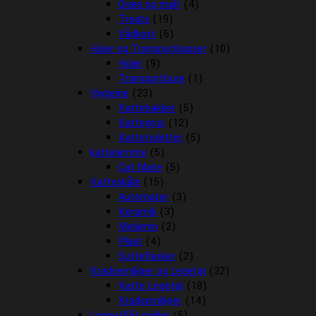
Græs og malt
(4)
Treats
(19)
Vådkost
(6)
Huler og Transportkasser
(10)
Huler
(9)
Transportbure
(1)
Hygiejne
(23)
Kattebakker
(5)
Kattegrus
(12)
Kattetoiletter
(5)
kattelemme
(5)
Cat Mate
(5)
Katteskåle
(15)
Automater
(3)
Keramik
(3)
Melamin
(2)
Plast
(4)
Sutteflasker
(2)
Kradsemiljøer og Legetøj
(32)
Katte Legetøj
(18)
Kradsemiljøer
(14)
Loppe/flåt midler
(5)