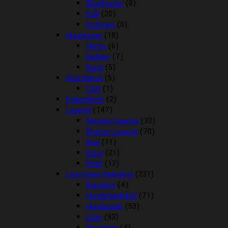
Slowfeeder
(8)
Stål
(20)
Underlag
(5)
Hundetegn
(18)
Hjerte
(6)
kødben
(7)
Rund
(5)
Kosttilskud
(5)
CBD
(1)
Kølemåtter
(2)
Legetøj
(147)
Aktivitet legetøj
(32)
Diverse Legetøj
(70)
Kiwi
(11)
Kong
(21)
Petit
(12)
Liner/seler/halsbånd
(231)
Bandana
(4)
Hundehalsbånd
(71)
Hundeseler
(53)
Liner
(93)
Showliner
(4)