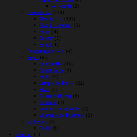
Vetocanis
(2)
Levende dyr
(144)
Akvarie Fisk
(131)
Fisk til Havedam
(5)
Fugle
(4)
Gnaver
(3)
Reptil
(1)
Rengørings artikler
(4)
Reptil
(66)
Bunddække
(15)
Fauna Boxe
(4)
Foder
(9)
Lamper og Pærer
(22)
Skåle
(5)
Terrarie tilbehør
(6)
Terrarier
(1)
Varmesten og plader
(2)
Vitaminer og Mineraler
(2)
Vildt Fugle
(6)
Foder
(6)
Gavekort
(1)