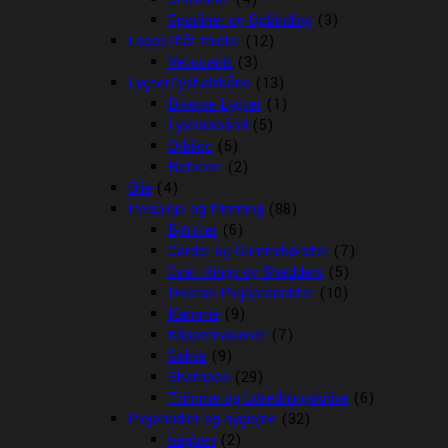
Sporliner og Opbinding
(3)
Loppe/flåt midler
(12)
Vetocanis
(3)
Lygter/lyshalsbånd
(13)
Diverse Lygter
(1)
Lyshalsbånd
(5)
Orbiloc
(5)
Reflexer
(2)
Olie
(4)
Pelspleje og trimning
(88)
Børster
(6)
Carder og Gummibørster
(7)
Coat Kings og Shedders
(5)
Diverse Plejeprodukter
(10)
Kamme
(9)
Klippemaskiner
(7)
Sakse
(9)
Shampoo
(29)
Trimme og Udredningsknive
(6)
Plejemidler og hygiejne
(32)
bagben
(2)