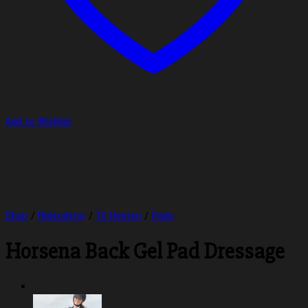
Add to Wishlist
Shop
/
Rideudstyr
/
Til Hesten
/
Pads
Horsena Back Gel Pad Dressage