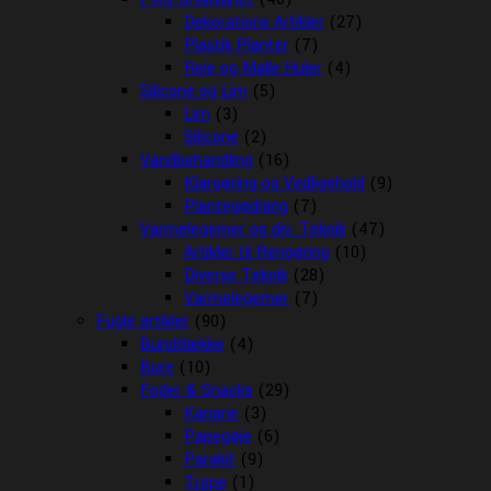
Dekorations Artikler
(27)
Plastik Planter
(7)
Reje og Malle Huler
(4)
Silicone og Lim
(5)
Lim
(3)
Silicone
(2)
Vandbehandling
(16)
Klargøring og Vedligehold
(9)
Plantegødning
(7)
Varmelegemer og div. Teknik
(47)
Artikler til Rengøring
(10)
Diverse Teknik
(28)
Varmelegemer
(7)
Fugle artikler
(90)
Bunddække
(4)
Bure
(10)
Foder & Snacks
(29)
Kanarie
(3)
Papegøje
(6)
Parakit
(9)
Trope
(1)