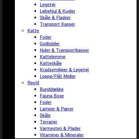
Legetøj
Løbehjul & Kugler
Skåle & Flasker
Transport Kasser
Katte
Foder
Godbidder
Huler & Transportkasser
Kattelemme
Katteskåle
Kradsemiljøer & Legetøj
Loppe/Flåt Midler
Reptil
Bunddække
Fauna Boxe
Foder
Lamper & Pærer
Skåle
Terrarier
Varmesten & Plader
Vitaminer & Mineraler