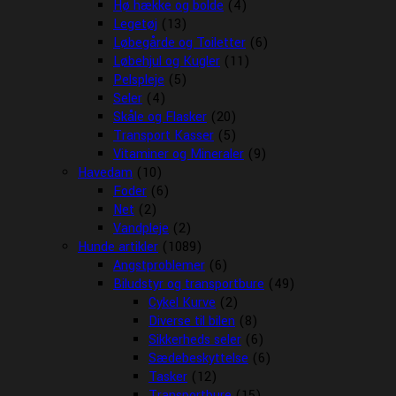
Hø hække og bolde
(4)
Legetøj
(13)
Løbegårde og Toiletter
(6)
Løbehjul og Kugler
(11)
Pelspleje
(5)
Seler
(4)
Skåle og Flasker
(20)
Transport Kasser
(5)
Vitaminer og Mineraler
(9)
Havedam
(10)
Foder
(6)
Net
(2)
Vandpleje
(2)
Hunde artikler
(1089)
Angstproblemer
(6)
Biludstyr og transportbure
(49)
Cykel Kurve
(2)
Diverse til bilen
(8)
Sikkerheds seler
(6)
Sædebeskyttelse
(6)
Tasker
(12)
Transportbure
(15)