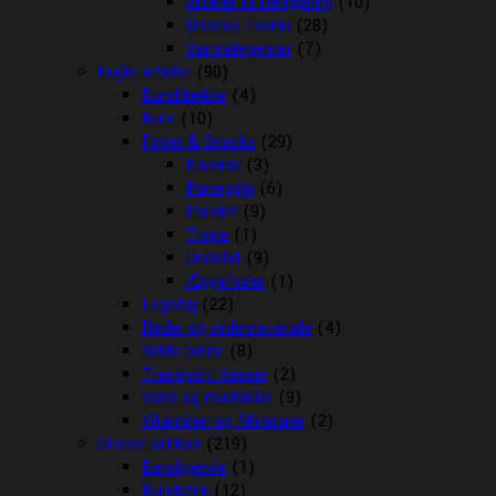
Artikler til Rengøring
(10)
Diverse Teknik
(28)
Varmelegemer
(7)
Fugle artikler
(90)
Bunddække
(4)
Bure
(10)
Foder & Snacks
(29)
Kanarie
(3)
Papegøje
(6)
Parakit
(9)
Trope
(1)
Undulat
(9)
Æggefoder
(1)
Legetøj
(22)
Reder og redemateriale
(4)
Sidde pinde
(8)
Transport Kasser
(2)
Vand og madskåle
(9)
Vitaminer og Mineraler
(2)
Gnaver artikler
(219)
Beroligende
(1)
Bundstrø
(12)