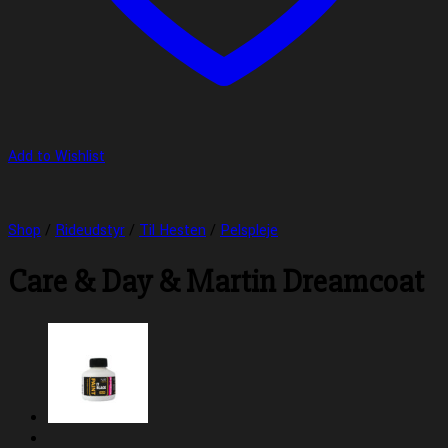
Add to Wishlist
Shop
/
Rideudstyr
/
Til Hesten
/
Pelspleje
Care & Day & Martin Dreamcoat