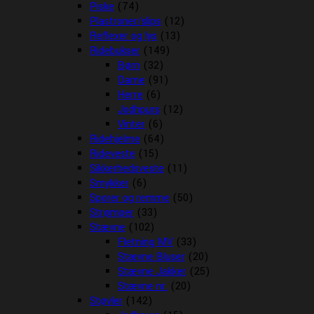
Piske
(74)
Plastroner/slips
(12)
Reflexer og lys
(13)
Ridebukser
(149)
Børn
(32)
Dame
(91)
Herre
(6)
Jodhpurs
(12)
Vinter
(6)
Ridehjelme
(64)
Rideveste
(15)
Sikkerhedsveste
(11)
Smykker
(6)
Sporer og remme
(50)
Strømper
(33)
Stævne
(102)
Fletning MV
(33)
Stævne Bluser
(20)
Stævne Jakker
(25)
Stævne nr.
(20)
Støvler
(142)