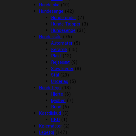
Hunde sko
(10)
Hundesenge
(42)
Hunde puder
(7)
Hunde Tæpper
(3)
Hundesenge
(31)
Hundeskåle
(76)
Automater
(5)
Keramik
(15)
Plast
(13)
Rejsesæt
(9)
Slowfeeder
(8)
Stål
(20)
Underlag
(5)
Hundetegn
(18)
Hjerte
(6)
kødben
(7)
Rund
(5)
Kosttilskud
(5)
CBD
(1)
Kølemåtter
(2)
Legetøj
(147)