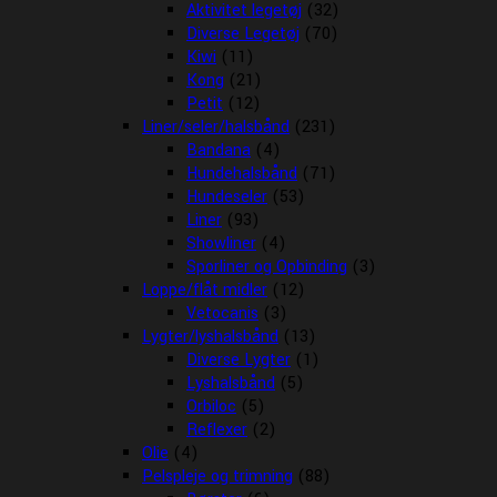
Aktivitet legetøj
(32)
Diverse Legetøj
(70)
Kiwi
(11)
Kong
(21)
Petit
(12)
Liner/seler/halsbånd
(231)
Bandana
(4)
Hundehalsbånd
(71)
Hundeseler
(53)
Liner
(93)
Showliner
(4)
Sporliner og Opbinding
(3)
Loppe/flåt midler
(12)
Vetocanis
(3)
Lygter/lyshalsbånd
(13)
Diverse Lygter
(1)
Lyshalsbånd
(5)
Orbiloc
(5)
Reflexer
(2)
Olie
(4)
Pelspleje og trimning
(88)