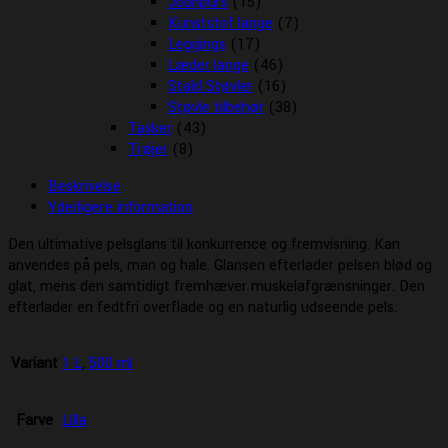
Jodhpurs
(15)
Kunststof lange
(7)
Leggings
(17)
Læder lange
(46)
Stald Støvler
(16)
Støvle tilbehør
(38)
Tasker
(43)
Trøjer
(8)
Beskrivelse
Yderligere information
Den ultimative pelsglans til konkurrence og fremvisning. Kan
anvendes på pels, man og hale. Glansen efterlader pelsen blød og
glat, mens den samtidigt fremhæver muskelafgrænsninger. Den
efterlader en fedtfri overflade og en naturlig udseende pels.
Variant
1 L
,
500 ml
Farve
Lilla