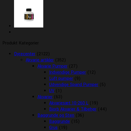
Produkt Kategorier
Dyrecenter
(2122)
Akvarie artikler
(352)
Akvarie Pumper
(27)
Indvendige Pumper
(12)
Luft pumper
(9)
Udvendige Spand Pumper
(5)
UV
(1)
Akvarier
(63)
Akvariesæt 10-260 L
(19)
Biorb Akvarier & Tilbehør
(44)
Baggrunde og Sten
(36)
Baggrunde
(15)
Grus
(19)