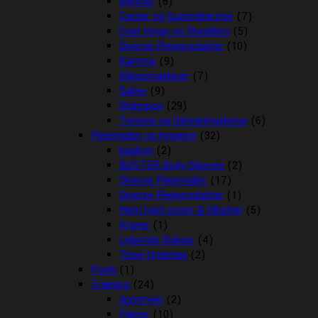
Børster
(6)
Carder og Gummibørster
(7)
Coat Kings og Shedders
(5)
Diverse Plejeprodukter
(10)
Kamme
(9)
Klippemaskiner
(7)
Sakse
(9)
Shampoo
(29)
Trimme og Udredningsknive
(6)
Plejemidler og hygiejne
(32)
bagben
(2)
BUSTER Body Sleeves
(2)
Diverse Plejemidler
(17)
Diverse Plejeprodukter
(1)
Høm høm poser & tilbehør
(5)
Kraver
(1)
Løbetids Bukser
(4)
Tisse Underlag
(2)
Pools
(1)
Træning
(24)
dummyer
(2)
Fløjter
(10)