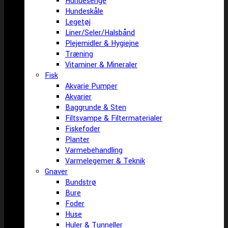
Hundesenge
Hundeskåle
Legetøj
Liner/Seler/Halsbånd
Plejemidler & Hygiejne
Træning
Vitaminer & Mineraler
Fisk
Akvarie Pumper
Akvarier
Baggrunde & Sten
Filtsvampe & Filtermaterialer
Fiskefoder
Planter
Varmebehandling
Varmelegemer & Teknik
Gnaver
Bundstrø
Bure
Foder
Huse
Huler & Tunneller