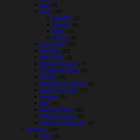
Bure
(9)
Foder
(28)
Chinchilla
(2)
Hamster
(6)
Kanin
(11)
Marsvin
(9)
Gnaver Huse
(29)
Godbidder
(52)
Halm og Hø
(3)
Huler og Tunneller
(7)
Hø hække og bolde
(4)
Legetøj
(13)
Løbegårde og Toiletter
(6)
Løbehjul og Kugler
(11)
Pelspleje
(5)
Seler
(4)
Skåle og Flasker
(20)
Transport Kasser
(5)
Vitaminer og Mineraler
(9)
Havedam
(10)
Foder
(6)