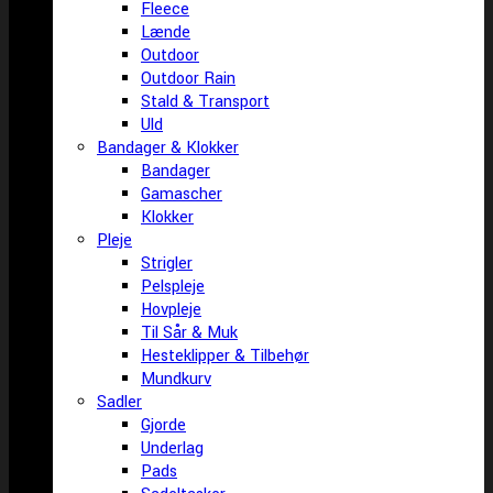
Fleece
Lænde
Outdoor
Outdoor Rain
Stald & Transport
Uld
Bandager & Klokker
Bandager
Gamascher
Klokker
Pleje
Strigler
Pelspleje
Hovpleje
Til Sår & Muk
Hesteklipper & Tilbehør
Mundkurv
Sadler
Gjorde
Underlag
Pads