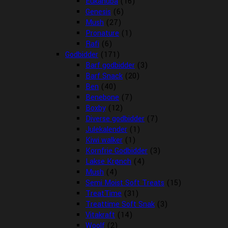
Eukanuba
(16)
Genesis
(6)
Mush
(27)
Pronature
(1)
Rafi
(6)
Godbidder
(171)
Barf godbidder
(3)
Barf Snack
(20)
Ben
(40)
Benebone
(7)
Boxby
(12)
Diverse godbidder
(7)
Julekalender
(1)
Kiwi walker
(1)
Kornfrie Godbidder
(3)
Lakse Krønch
(4)
Mush
(4)
Semi Moist Soft Treats
(15)
TreatTime
(31)
Treattime Soft Snak
(3)
Vitakraft
(14)
Woolf
(2)