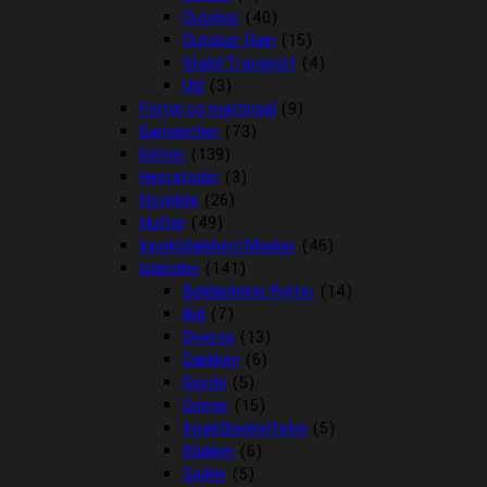
Outdoor
(40)
Outdoor Rain
(15)
Stald/Transport
(4)
Uld
(3)
Fortøj og martingal
(9)
Gamascher
(73)
Grimer
(139)
Hestefoder
(3)
Hovpleje
(26)
Hutter
(49)
Insektdækken/Masker
(46)
Islænder
(141)
Beklædning Rytter
(14)
Bid
(7)
Diverse
(13)
Dækken
(6)
Gjorde
(5)
Grimer
(15)
Insektbeskyttelse
(5)
Klokker
(6)
Sadler
(5)