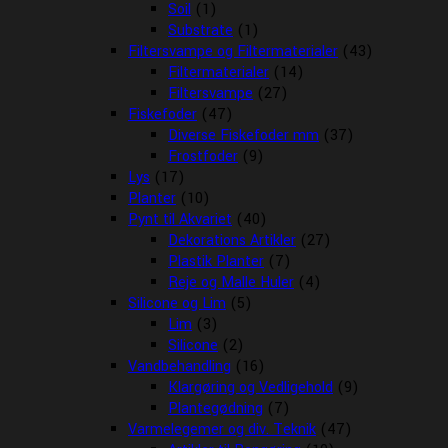
Soil
(1)
Substrate
(1)
Filtersvampe og Filtermaterialer
(43)
Filtermaterialer
(14)
Filtersvampe
(27)
Fiskefoder
(47)
Diverse Fiskefoder mm
(37)
Frostfoder
(9)
Lys
(17)
Planter
(10)
Pynt til Akvariet
(40)
Dekorations Artikler
(27)
Plastik Planter
(7)
Reje og Malle Huler
(4)
Silicone og Lim
(5)
Lim
(3)
Silicone
(2)
Vandbehandling
(16)
Klargøring og Vedligehold
(9)
Plantegødning
(7)
Varmelegemer og div. Teknik
(47)