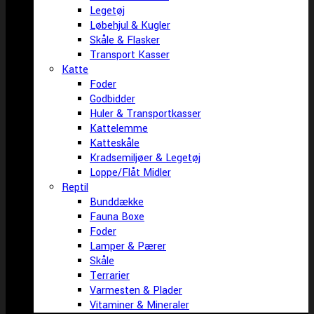
Legetøj
Løbehjul & Kugler
Skåle & Flasker
Transport Kasser
Katte
Foder
Godbidder
Huler & Transportkasser
Kattelemme
Katteskåle
Kradsemiljøer & Legetøj
Loppe/Flåt Midler
Reptil
Bunddække
Fauna Boxe
Foder
Lamper & Pærer
Skåle
Terrarier
Varmesten & Plader
Vitaminer & Mineraler