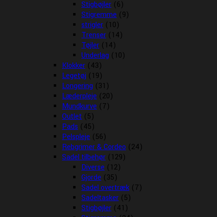
Stigbøjler
(6)
Stigremme
(9)
strigler
(10)
Trenser
(14)
Tøjler
(14)
Underlag
(10)
Klokker
(43)
Legetøj
(19)
Longering
(31)
Læderpleje
(20)
Mundkurve
(7)
Outlet
(5)
Pads
(45)
Pelspleje
(56)
Rebgrimer & Cordeo
(24)
Sadel tilbehør
(129)
Diverse
(12)
Gjorde
(35)
Sadel overtræk
(7)
Sadeltasker
(5)
Stigbøjler
(41)