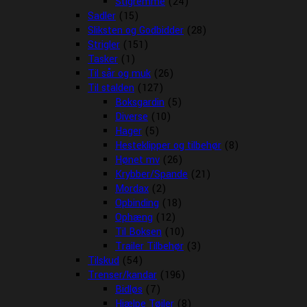
Stigremme
(24)
Sadler
(15)
Sliksten og Godbidder
(28)
Strigler
(151)
Tasker
(1)
Til sår og muk
(26)
Til stalden
(127)
Boksgardin
(5)
Diverse
(10)
Hager
(5)
Hesteklipper og tilbehør
(8)
Hønet mv
(26)
Krybber/Spande
(21)
Mordax
(2)
Opbinding
(18)
Ophæng
(12)
Til Boksen
(10)
Trailer Tilbehør
(3)
Tilskud
(54)
Trenser/kandar
(196)
Bidløs
(7)
Hjælpe Tøjler
(8)