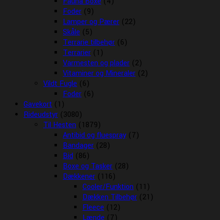
Fauna Boxe
(4)
Foder
(9)
Lamper og Pærer
(22)
Skåle
(5)
Terrarie tilbehør
(6)
Terrarier
(1)
Varmesten og plader
(2)
Vitaminer og Mineraler
(2)
Vildt Fugle
(6)
Foder
(6)
Gavekort
(1)
Rideudstyr
(3080)
Til Hesten
(1879)
Antibid og fluespray
(7)
Bandager
(28)
Bid
(86)
Boxe og Tasker
(28)
Dækkener
(116)
Cooler/Funktion
(11)
Dækken Tilbehør
(21)
Fleece
(12)
Lænde
(7)