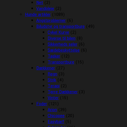
Net
(2)
Vandpleje
(2)
Hunde artikler
(1089)
Angstproblemer
(6)
Biludstyr og transportbure
(49)
Cykel Kurve
(2)
Diverse til bilen
(8)
Sikkerheds seler
(6)
Sædebeskyttelse
(6)
Tasker
(12)
Transportbure
(15)
Dækkener
(27)
Regn
(3)
Strik
(4)
Terapi
(2)
Tørre Dækkener
(3)
Vinter
(15)
Foder
(121)
Arion
(39)
Chicopee
(20)
Easybarf
(5)