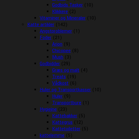
Godbids Tasker
(10)
Klikkere
(2)
Vitaminer og Mineraler
(10)
Katte artikler
(142)
Angstproblemer
(1)
Foder
(21)
Arion
(9)
Chicopee
(8)
Mush
(3)
Godbidder
(29)
Græs og malt
(4)
Treats
(19)
Vådkost
(6)
Huler og Transportkasser
(10)
Huler
(9)
Transportbure
(1)
Hygiejne
(23)
Kattebakker
(5)
Kattegrus
(12)
Kattetoiletter
(5)
kattelemme
(5)