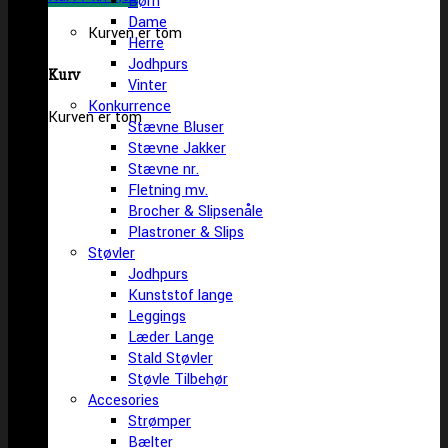
Børn
Dame
Kurven er tom
Herre
Jodhpurs
Kurv
Vinter
Konkurrence
Kurven er tom
Stævne Bluser
Stævne Jakker
Stævne nr.
Fletning mv.
Brocher & Slipsenåle
Plastroner & Slips
Støvler
Jodhpurs
Kunststof lange
Leggings
Læder Lange
Stald Støvler
Støvle Tilbehør
Accesories
Strømper
Bælter