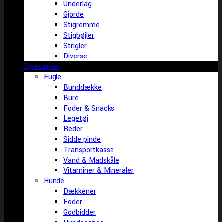
Underlag
Gjorde
Stigremme
Stigbøjler
Strigler
Diverse
Dyrecenter
Fugle
Bunddække
Bure
Foder & Snacks
Legetøj
Reder
Sidde pinde
Transportkasse
Vand & Madskåle
Vitaminer & Mineraler
Hunde
Dækkener
Foder
Godbidder