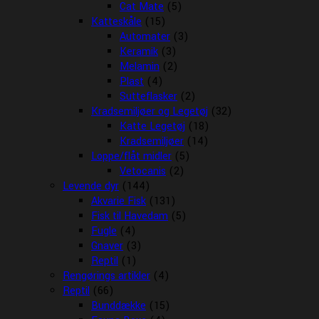
Cat Mate
(5)
Katteskåle
(15)
Automater
(3)
Keramik
(3)
Melamin
(2)
Plast
(4)
Sutteflasker
(2)
Kradsemiljøer og Legetøj
(32)
Katte Legetøj
(18)
Kradsemiljøer
(14)
Loppe/flåt midler
(5)
Vetocanis
(2)
Levende dyr
(144)
Akvarie Fisk
(131)
Fisk til Havedam
(5)
Fugle
(4)
Gnaver
(3)
Reptil
(1)
Rengørings artikler
(4)
Reptil
(66)
Bunddække
(15)