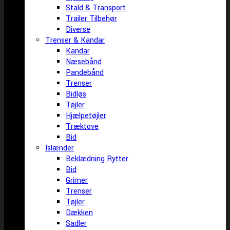
Stald & Transport
Trailer Tilbehør
Diverse
Trenser & Kandar
Kandar
Næsebånd
Pandebånd
Trenser
Bidløs
Tøjler
Hjælpetøjler
Træktove
Bid
Islænder
Beklædning Rytter
Bid
Grimer
Trenser
Tøjler
Dækken
Sadler