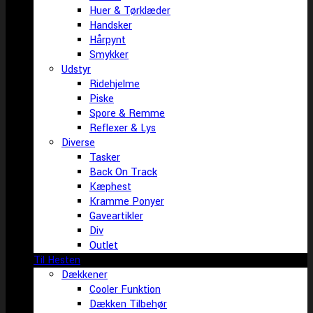
Huer & Tørklæder
Handsker
Hårpynt
Smykker
Udstyr
Ridehjelme
Piske
Spore & Remme
Reflexer & Lys
Diverse
Tasker
Back On Track
Kæphest
Kramme Ponyer
Gaveartikler
Div
Outlet
Til Hesten
Dækkener
Cooler Funktion
Dækken Tilbehør