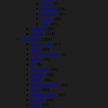
Kandar
(7)
Næsebånd
(14)
Pandebånd
(51)
Trenser
(60)
Tøjler
(47)
Træktove
(37)
Underlag
(114)
Til Rytteren
(1200)
Back on track
(27)
Bluser
(45)
Brocher/slipsenåle
(5)
Bælter
(19)
Div
(5)
Gaveartikler
(42)
Handsker
(52)
Hårpynt
(52)
Huer og tørklæder
(24)
Jakker
(52)
Kramme Ponyer
(25)
Kæphest
(47)
Outlet
(83)