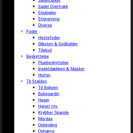
Sadeltasker
Sadel Overtræk
Stigbøjler
Stigremme
Diverse
Foder
Hestefoder
Sliksten & Godbidder
Tilskud
Beskyttelse
Fluebeskyttelse
Insektdækken & Masker
Hutter
Til Stalden
Til Boksen
Boksgardin
Hager
Hønet mv.
Krybber Spande
Mordax
Opbinding
Ophæng