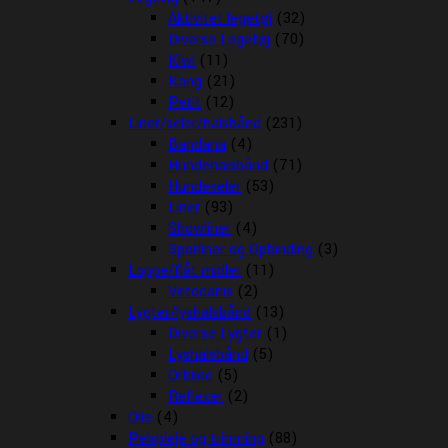
Aktivitet legetøj
(32)
Diverse Legetøj
(70)
Kiwi
(11)
Kong
(21)
Petit
(12)
Liner/seler/halsbånd
(231)
Bandana
(4)
Hundehalsbånd
(71)
Hundeseler
(53)
Liner
(93)
Showliner
(4)
Sporliner og Opbinding
(3)
Loppe/flåt midler
(11)
Vetocanis
(2)
Lygter/lyshalsbånd
(13)
Diverse Lygter
(1)
Lyshalsbånd
(5)
Orbiloc
(5)
Reflexer
(2)
Olie
(4)
Pelspleje og trimning
(88)