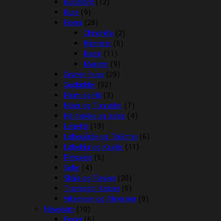
Bundstrø
(12)
Bure
(9)
Foder
(28)
Chinchilla
(2)
Hamster
(6)
Kanin
(11)
Marsvin
(9)
Gnaver Huse
(29)
Godbidder
(52)
Halm og Hø
(3)
Huler og Tunneller
(7)
Hø hække og bolde
(4)
Legetøj
(13)
Løbegårde og Toiletter
(6)
Løbehjul og Kugler
(11)
Pelspleje
(5)
Seler
(4)
Skåle og Flasker
(20)
Transport Kasser
(5)
Vitaminer og Mineraler
(9)
Havedam
(10)
Foder
(6)