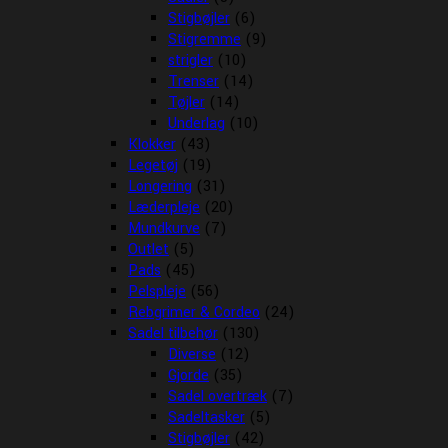
Stigbøjler
(6)
Stigremme
(9)
strigler
(10)
Trenser
(14)
Tøjler
(14)
Underlag
(10)
Klokker
(43)
Legetøj
(19)
Longering
(31)
Læderpleje
(20)
Mundkurve
(7)
Outlet
(5)
Pads
(45)
Pelspleje
(56)
Rebgrimer & Cordeo
(24)
Sadel tilbehør
(130)
Diverse
(12)
Gjorde
(35)
Sadel overtræk
(7)
Sadeltasker
(5)
Stigbøjler
(42)