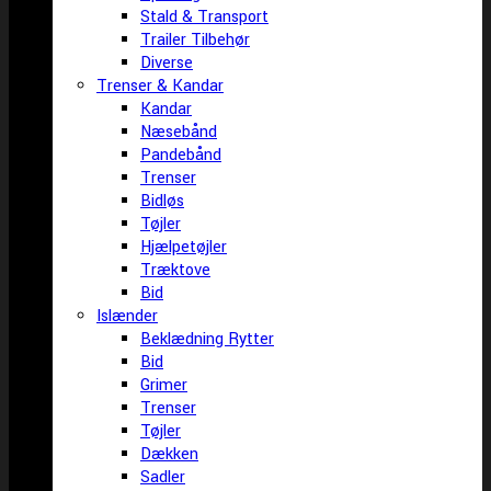
Stald & Transport
Trailer Tilbehør
Diverse
Trenser & Kandar
Kandar
Næsebånd
Pandebånd
Trenser
Bidløs
Tøjler
Hjælpetøjler
Træktove
Bid
Islænder
Beklædning Rytter
Bid
Grimer
Trenser
Tøjler
Dækken
Sadler