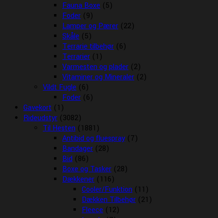
Fauna Boxe
(5)
Foder
(9)
Lamper og Pærer
(22)
Skåle
(5)
Terrarie tilbehør
(6)
Terrarier
(1)
Varmesten og plader
(2)
Vitaminer og Mineraler
(2)
Vildt Fugle
(6)
Foder
(6)
Gavekort
(1)
Rideudstyr
(3082)
Til Hesten
(1881)
Antibid og fluespray
(7)
Bandager
(28)
Bid
(86)
Boxe og Tasker
(28)
Dækkener
(116)
Cooler/Funktion
(11)
Dækken Tilbehør
(21)
Fleece
(12)