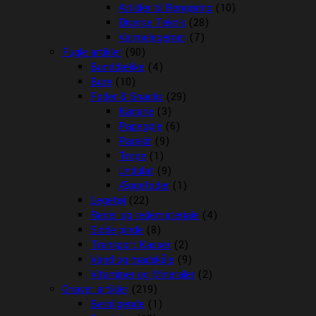
Artikler til Rengøring
(10)
Diverse Teknik
(28)
Varmelegemer
(7)
Fugle artikler
(90)
Bunddække
(4)
Bure
(10)
Foder & Snacks
(29)
Kanarie
(3)
Papegøje
(6)
Parakit
(9)
Trope
(1)
Undulat
(9)
Æggefoder
(1)
Legetøj
(22)
Reder og redemateriale
(4)
Sidde pinde
(8)
Transport Kasser
(2)
Vand og madskåle
(9)
Vitaminer og Mineraler
(2)
Gnaver artikler
(219)
Beroligende
(1)