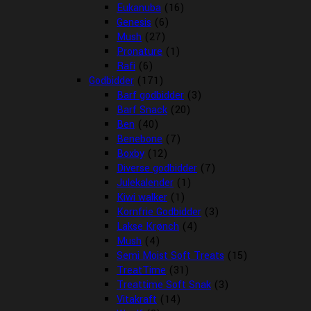
Eukanuba
(16)
Genesis
(6)
Mush
(27)
Pronature
(1)
Rafi
(6)
Godbidder
(171)
Barf godbidder
(3)
Barf Snack
(20)
Ben
(40)
Benebone
(7)
Boxby
(12)
Diverse godbidder
(7)
Julekalender
(1)
Kiwi walker
(1)
Kornfrie Godbidder
(3)
Lakse Krønch
(4)
Mush
(4)
Semi Moist Soft Treats
(15)
TreatTime
(31)
Treattime Soft Snak
(3)
Vitakraft
(14)