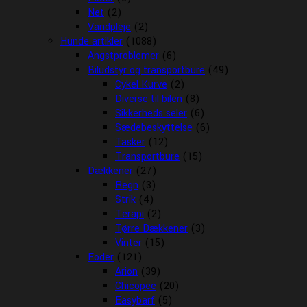
Net
(2)
Vandpleje
(2)
Hunde artikler
(1088)
Angstproblemer
(6)
Biludstyr og transportbure
(49)
Cykel Kurve
(2)
Diverse til bilen
(8)
Sikkerheds seler
(6)
Sædebeskyttelse
(6)
Tasker
(12)
Transportbure
(15)
Dækkener
(27)
Regn
(3)
Strik
(4)
Terapi
(2)
Tørre Dækkener
(3)
Vinter
(15)
Foder
(121)
Arion
(39)
Chicopee
(20)
Easybarf
(5)