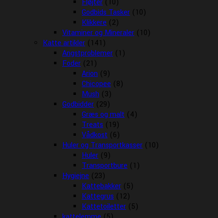
Fløjter
(10)
Godbids Tasker
(10)
Klikkere
(2)
Vitaminer og Mineraler
(10)
Katte artikler
(141)
Angstproblemer
(1)
Foder
(21)
Arion
(9)
Chicopee
(8)
Mush
(3)
Godbidder
(29)
Græs og malt
(4)
Treats
(19)
Vådkost
(6)
Huler og Transportkasser
(10)
Huler
(9)
Transportbure
(1)
Hygiejne
(23)
Kattebakker
(5)
Kattegrus
(12)
Kattetoiletter
(5)
kattelemme
(5)