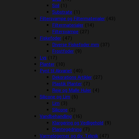
Soil
(1)
Substrate
(1)
Filtersvampe og Filtermaterialer
(43)
Filtermaterialer
(14)
Filtersvampe
(27)
Fiskefoder
(47)
Diverse Fiskefoder mm
(37)
Frostfoder
(9)
Lys
(17)
Planter
(10)
Pynt til Akvariet
(40)
Dekorations Artikler
(27)
Plastik Planter
(7)
Reje og Malle Huler
(4)
Silicone og Lim
(5)
Lim
(3)
Silicone
(2)
Vandbehandling
(16)
Klargøring og Vedligehold
(9)
Plantegødning
(7)
Varmelegemer og div. Teknik
(47)