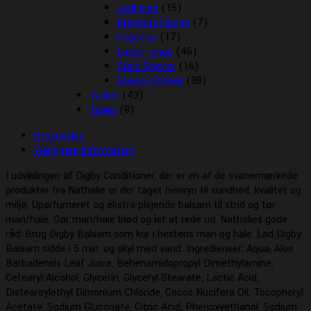
Jodhpurs
(15)
Kunststof lange
(7)
Leggings
(17)
Læder lange
(46)
Stald Støvler
(16)
Støvle tilbehør
(38)
Tasker
(43)
Trøjer
(8)
Beskrivelse
Yderligere information
I udviklingen af Digby Conditioner, der er en af de svanemærkede
produkter fra Nathalie er der taget hensyn til sundhed, kvalitet og
miljø. Uparfumeret og ekstra plejende balsam til strid og tør
man/hale. Gør man/hale blød og let at rede ud. Nathalies gode
råd: Brug Digby Balsam som kur i hestens man og hale. Lad Digby
Balsam sidde i 5 min. og skyl med vand. Ingredienser: Aqua, Aloe
Barbadensis Leaf Juice, Behenamidopropyl Dimethylamine,
Cetearyl Alcohol, Glycerin, Glyceryl Stearate, Lactic Acid,
Distearoylethyl Dimonium Chloride, Cocos Nucifera Oil, Tocopheryl
Acetate, Sodium Gluconate, Citric Acid, Phenoxyethanol, Sodium