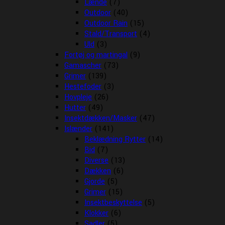
Lænde
(7)
Outdoor
(40)
Outdoor Rain
(15)
Stald/Transport
(4)
Uld
(3)
Fortøj og martingal
(9)
Gamascher
(73)
Grimer
(139)
Hestefoder
(3)
Hovpleje
(26)
Hutter
(49)
Insektdækken/Masker
(47)
Islænder
(141)
Beklædning Rytter
(14)
Bid
(7)
Diverse
(13)
Dækken
(6)
Gjorde
(5)
Grimer
(15)
Insektbeskyttelse
(5)
Klokker
(6)
Sadler
(5)