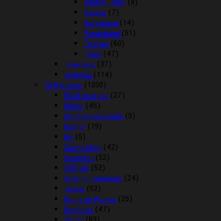
Hjælpe Tøjler
(8)
Kandar
(7)
Næsebånd
(14)
Pandebånd
(51)
Trenser
(60)
Tøjler
(47)
Træktove
(37)
Underlag
(114)
Til Rytteren
(1200)
Back on track
(27)
Bluser
(45)
Brocher/slipsenåle
(5)
Bælter
(19)
Div
(5)
Gaveartikler
(42)
Handsker
(52)
Hårpynt
(52)
Huer og tørklæder
(24)
Jakker
(52)
Kramme Ponyer
(25)
Kæphest
(47)
Outlet
(83)