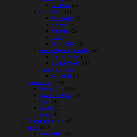
Cat Mate
(5)
Katteskåle
(15)
Automater
(3)
Keramik
(3)
Melamin
(2)
Plast
(4)
Sutteflasker
(2)
Kradsemiljøer og Legetøj
(32)
Katte Legetøj
(18)
Kradsemiljøer
(14)
Loppe/flåt midler
(4)
Vetocanis
(1)
Levende dyr
(144)
Akvarie Fisk
(131)
Fisk til Havedam
(5)
Fugle
(4)
Gnaver
(3)
Reptil
(1)
Rengørings artikler
(4)
Reptil
(67)
Bunddække
(15)