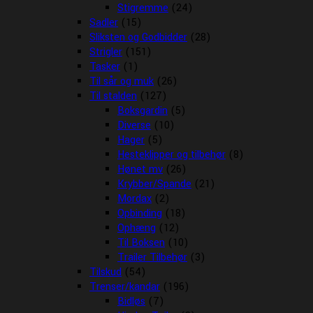
Stigremme
(24)
Sadler
(15)
Sliksten og Godbidder
(28)
Strigler
(151)
Tasker
(1)
Til sår og muk
(26)
Til stalden
(127)
Boksgardin
(5)
Diverse
(10)
Hager
(5)
Hesteklipper og tilbehør
(8)
Hønet mv
(26)
Krybber/Spande
(21)
Mordax
(2)
Opbinding
(18)
Ophæng
(12)
Til Boksen
(10)
Trailer Tilbehør
(3)
Tilskud
(54)
Trenser/kandar
(196)
Bidløs
(7)