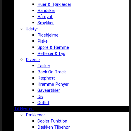
Huer & Tørklæder
Handsker
Hårpynt
Smykker
Udstyr
Ridehjelme
Piske
Spore & Remme
Reflexer & Lys
Diverse
Tasker
Back On Track
Kæphest
Kramme Ponyer
Gaveartikler
Div
Outlet
Til Hesten
Dækkener
Cooler Funktion
Dækken Tilbehør