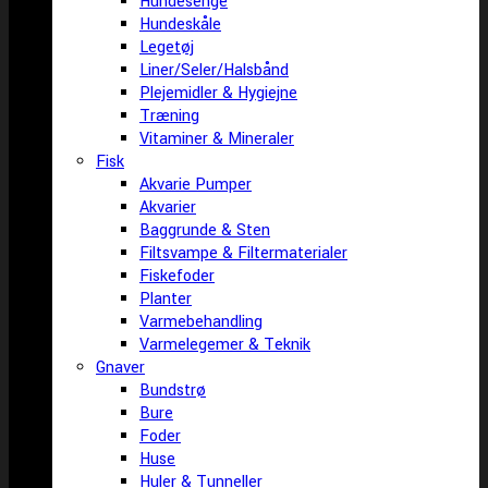
Hundesenge
Hundeskåle
Legetøj
Liner/Seler/Halsbånd
Plejemidler & Hygiejne
Træning
Vitaminer & Mineraler
Fisk
Akvarie Pumper
Akvarier
Baggrunde & Sten
Filtsvampe & Filtermaterialer
Fiskefoder
Planter
Varmebehandling
Varmelegemer & Teknik
Gnaver
Bundstrø
Bure
Foder
Huse
Huler & Tunneller