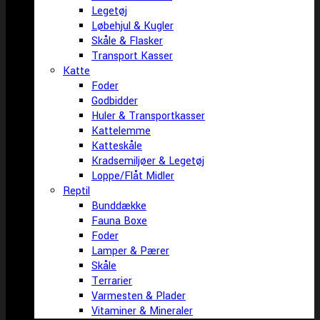
Legetøj
Løbehjul & Kugler
Skåle & Flasker
Transport Kasser
Katte
Foder
Godbidder
Huler & Transportkasser
Kattelemme
Katteskåle
Kradsemiljøer & Legetøj
Loppe/Flåt Midler
Reptil
Bunddække
Fauna Boxe
Foder
Lamper & Pærer
Skåle
Terrarier
Varmesten & Plader
Vitaminer & Mineraler