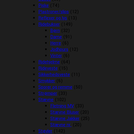
Piske
(74)
Plastroner/slips
(12)
Reflexer og lys
(13)
Ridebukser
(149)
Børn
(32)
Dame
(91)
Herre
(6)
Jodhpurs
(12)
Vinter
(6)
Ridehjelme
(64)
Rideveste
(15)
Sikkerhedsveste
(11)
Smykker
(6)
Sporer og remme
(50)
Strømper
(33)
Stævne
(102)
Fletning MV
(33)
Stævne Bluser
(20)
Stævne Jakker
(25)
Stævne nr.
(20)
Støvler
(142)