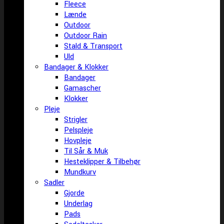
Fleece
Lænde
Outdoor
Outdoor Rain
Stald & Transport
Uld
Bandager & Klokker
Bandager
Gamascher
Klokker
Pleje
Strigler
Pelspleje
Hovpleje
Til Sår & Muk
Hesteklipper & Tilbehør
Mundkurv
Sadler
Gjorde
Underlag
Pads