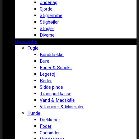
Underlag
Gjorde
Stigremme
Stigbøjler
Strigler
Diverse
Dyrecenter
Fugle
Bunddække
Bure
Foder & Snacks
Legetøj
Reder
Sidde pinde
Transportkasse
Vand & Madskåle
Vitaminer & Mineraler
Hunde
Dækkener
Foder
Godbidder