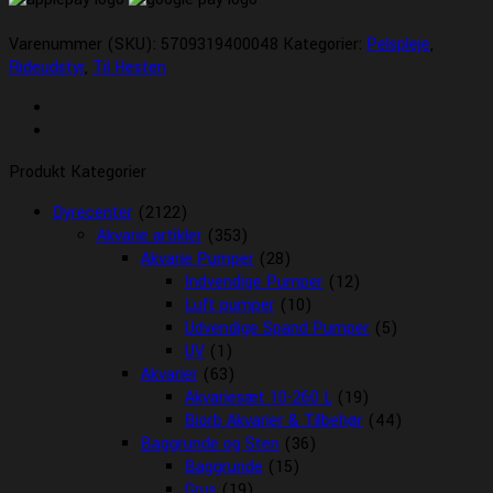
Varenummer (SKU):
5709319400048
Kategorier:
Pelspleje
,
Rideudstyr
,
Til Hesten
Produkt Kategorier
Dyrecenter
(2122)
Akvarie artikler
(353)
Akvarie Pumper
(28)
Indvendige Pumper
(12)
Luft pumper
(10)
Udvendige Spand Pumper
(5)
UV
(1)
Akvarier
(63)
Akvariesæt 10-260 L
(19)
Biorb Akvarier & Tilbehør
(44)
Baggrunde og Sten
(36)
Baggrunde
(15)
Grus
(19)