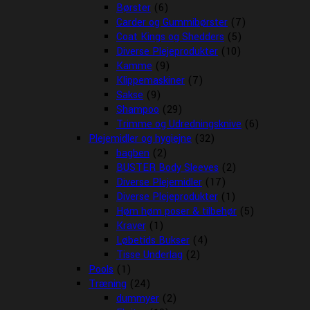
Børster
(6)
Carder og Gummibørster
(7)
Coat Kings og Shedders
(5)
Diverse Plejeprodukter
(10)
Kamme
(9)
Klippemaskiner
(7)
Sakse
(9)
Shampoo
(29)
Trimme og Udredningsknive
(6)
Plejemidler og hygiejne
(32)
bagben
(2)
BUSTER Body Sleeves
(2)
Diverse Plejemidler
(17)
Diverse Plejeprodukter
(1)
Høm høm poser & tilbehør
(5)
Kraver
(1)
Løbetids Bukser
(4)
Tisse Underlag
(2)
Pools
(1)
Træning
(24)
dummyer
(2)