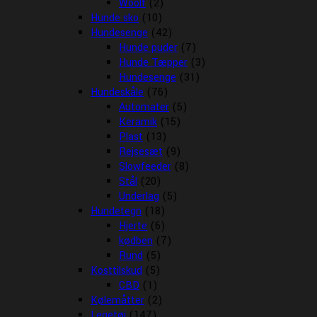
Woolf
(2)
Hunde sko
(10)
Hundesenge
(42)
Hunde puder
(7)
Hunde Tæpper
(3)
Hundesenge
(31)
Hundeskåle
(76)
Automater
(5)
Keramik
(15)
Plast
(13)
Rejsesæt
(9)
Slowfeeder
(8)
Stål
(20)
Underlag
(5)
Hundetegn
(18)
Hjerte
(6)
kødben
(7)
Rund
(5)
Kosttilskud
(5)
CBD
(1)
Kølemåtter
(2)
Legetøj
(147)