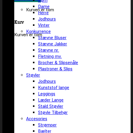
Børn
Dame
Kurven er tom
Herre
Jodhpurs
Kurv
Vinter
Konkurrence
Kurven er tom
Stævne Bluser
Stævne Jakker
Stævne nr.
Fletning mv.
Brocher & Slipsenåle
Plastroner & Slips
Støvler
Jodhpurs
Kunststof lange
Leggings
Læder Lange
Stald Støvler
Støvle Tilbehør
Accesories
Strømper
Bælter