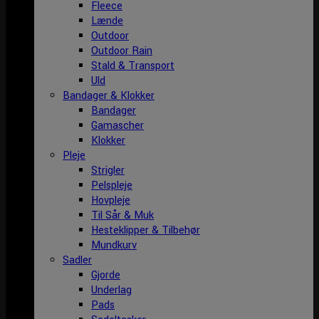
Fleece
Lænde
Outdoor
Outdoor Rain
Stald & Transport
Uld
Bandager & Klokker
Bandager
Gamascher
Klokker
Pleje
Strigler
Pelspleje
Hovpleje
Til Sår & Muk
Hesteklipper & Tilbehør
Mundkurv
Sadler
Gjorde
Underlag
Pads