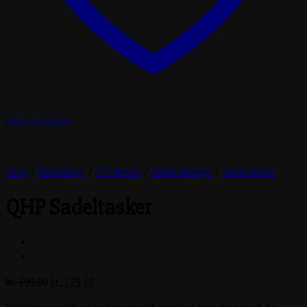
Add to Wishlist
Shop
/
Rideudstyr
/
Til Hesten
/
Sadel tilbehør
/
Sadeltasker
QHP Sadeltasker
Den
Den
kr.
199,00
kr.
179,10
oprindelige
aktuelle