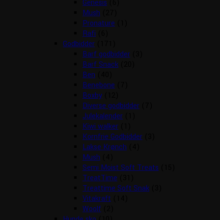
Genesis
(6)
Mush
(27)
Pronature
(1)
Rafi
(6)
Godbidder
(171)
Barf godbidder
(3)
Barf Snack
(20)
Ben
(40)
Benebone
(7)
Boxby
(12)
Diverse godbidder
(7)
Julekalender
(1)
Kiwi walker
(1)
Kornfrie Godbidder
(3)
Lakse Krønch
(4)
Mush
(4)
Semi Moist Soft Treats
(15)
TreatTime
(31)
Treattime Soft Snak
(3)
Vitakraft
(14)
Woolf
(2)
Hunde sko
(10)