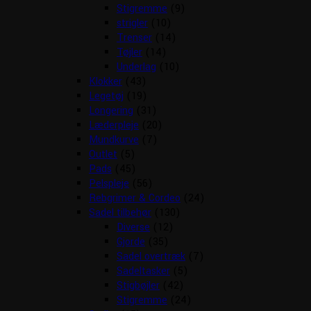
Stigremme
(9)
strigler
(10)
Trenser
(14)
Tøjler
(14)
Underlag
(10)
Klokker
(43)
Legetøj
(19)
Longering
(31)
Læderpleje
(20)
Mundkurve
(7)
Outlet
(5)
Pads
(45)
Pelspleje
(56)
Rebgrimer & Cordeo
(24)
Sadel tilbehør
(130)
Diverse
(12)
Gjorde
(35)
Sadel overtræk
(7)
Sadeltasker
(5)
Stigbøjler
(42)
Stigremme
(24)