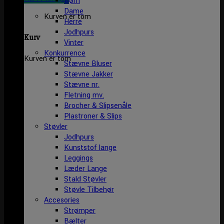
Børn
Dame
Kurven er tom
Herre
Jodhpurs
Kurv
Vinter
Konkurrence
Kurven er tom
Stævne Bluser
Stævne Jakker
Stævne nr.
Fletning mv.
Brocher & Slipsenåle
Plastroner & Slips
Støvler
Jodhpurs
Kunststof lange
Leggings
Læder Lange
Stald Støvler
Støvle Tilbehør
Accesories
Strømper
Bælter