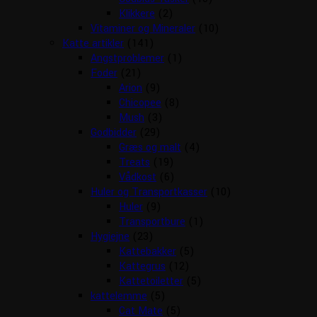
Klikkere
(2)
Vitaminer og Mineraler
(10)
Katte artikler
(141)
Angstproblemer
(1)
Foder
(21)
Arion
(9)
Chicopee
(8)
Mush
(3)
Godbidder
(29)
Græs og malt
(4)
Treats
(19)
Vådkost
(6)
Huler og Transportkasser
(10)
Huler
(9)
Transportbure
(1)
Hygiejne
(23)
Kattebakker
(5)
Kattegrus
(12)
Kattetoiletter
(5)
kattelemme
(5)
Cat Mate
(5)