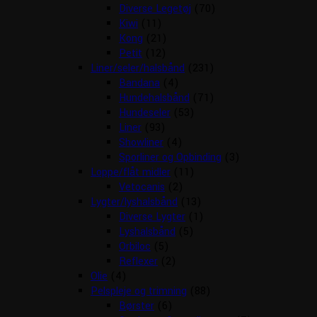
Diverse Legetøj
(70)
Kiwi
(11)
Kong
(21)
Petit
(12)
Liner/seler/halsbånd
(231)
Bandana
(4)
Hundehalsbånd
(71)
Hundeseler
(53)
Liner
(93)
Showliner
(4)
Sporliner og Opbinding
(3)
Loppe/flåt midler
(11)
Vetocanis
(2)
Lygter/lyshalsbånd
(13)
Diverse Lygter
(1)
Lyshalsbånd
(5)
Orbiloc
(5)
Reflexer
(2)
Olie
(4)
Pelspleje og trimning
(88)
Børster
(6)