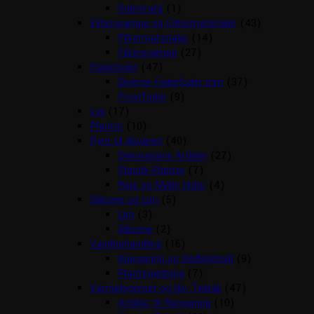
Substrate
(1)
Filtersvampe og Filtermaterialer
(43)
Filtermaterialer
(14)
Filtersvampe
(27)
Fiskefoder
(47)
Diverse Fiskefoder mm
(37)
Frostfoder
(9)
Lys
(17)
Planter
(10)
Pynt til Akvariet
(40)
Dekorations Artikler
(27)
Plastik Planter
(7)
Reje og Malle Huler
(4)
Silicone og Lim
(5)
Lim
(3)
Silicone
(2)
Vandbehandling
(16)
Klargøring og Vedligehold
(9)
Plantegødning
(7)
Varmelegemer og div. Teknik
(47)
Artikler til Rengøring
(10)