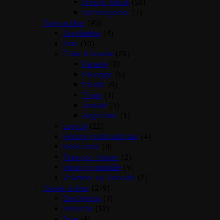
Diverse Teknik
(28)
Varmelegemer
(7)
Fugle artikler
(90)
Bunddække
(4)
Bure
(10)
Foder & Snacks
(29)
Kanarie
(3)
Papegøje
(6)
Parakit
(9)
Trope
(1)
Undulat
(9)
Æggefoder
(1)
Legetøj
(22)
Reder og redemateriale
(4)
Sidde pinde
(8)
Transport Kasser
(2)
Vand og madskåle
(9)
Vitaminer og Mineraler
(2)
Gnaver artikler
(219)
Beroligende
(1)
Bundstrø
(12)
Bure
(9)