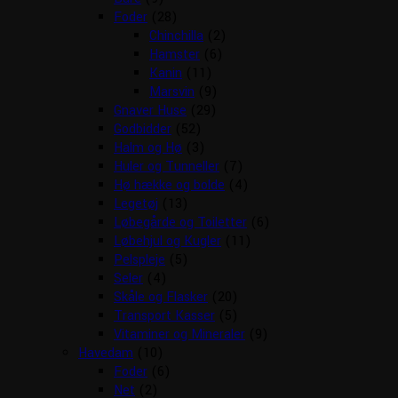
Foder
(28)
Chinchilla
(2)
Hamster
(6)
Kanin
(11)
Marsvin
(9)
Gnaver Huse
(29)
Godbidder
(52)
Halm og Hø
(3)
Huler og Tunneller
(7)
Hø hække og bolde
(4)
Legetøj
(13)
Løbegårde og Toiletter
(6)
Løbehjul og Kugler
(11)
Pelspleje
(5)
Seler
(4)
Skåle og Flasker
(20)
Transport Kasser
(5)
Vitaminer og Mineraler
(9)
Havedam
(10)
Foder
(6)
Net
(2)