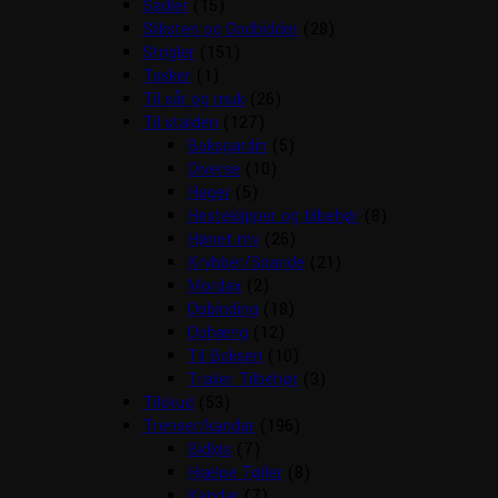
Sadler
(15)
Sliksten og Godbidder
(28)
Strigler
(151)
Tasker
(1)
Til sår og muk
(26)
Til stalden
(127)
Boksgardin
(5)
Diverse
(10)
Hager
(5)
Hesteklipper og tilbehør
(8)
Hønet mv
(26)
Krybber/Spande
(21)
Mordax
(2)
Opbinding
(18)
Ophæng
(12)
Til Boksen
(10)
Trailer Tilbehør
(3)
Tilskud
(53)
Trenser/kandar
(196)
Bidløs
(7)
Hjælpe Tøjler
(8)
Kandar
(7)