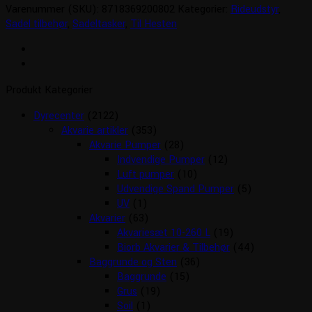
Varenummer (SKU):
8718369200802
Kategorier:
Rideudstyr
,
Sadel tilbehør
,
Sadeltasker
,
Til Hesten
Produkt Kategorier
Dyrecenter
(2122)
Akvarie artikler
(353)
Akvarie Pumper
(28)
Indvendige Pumper
(12)
Luft pumper
(10)
Udvendige Spand Pumper
(5)
UV
(1)
Akvarier
(63)
Akvariesæt 10-260 L
(19)
Biorb Akvarier & Tilbehør
(44)
Baggrunde og Sten
(36)
Baggrunde
(15)
Grus
(19)
Soil
(1)