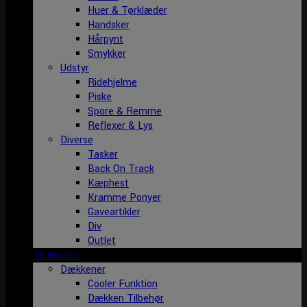
Huer & Tørklæder
Handsker
Hårpynt
Smykker
Udstyr
Ridehjelme
Piske
Spore & Remme
Reflexer & Lys
Diverse
Tasker
Back On Track
Kæphest
Kramme Ponyer
Gaveartikler
Div
Outlet
Til Hesten
Dækkener
Cooler Funktion
Dækken Tilbehør