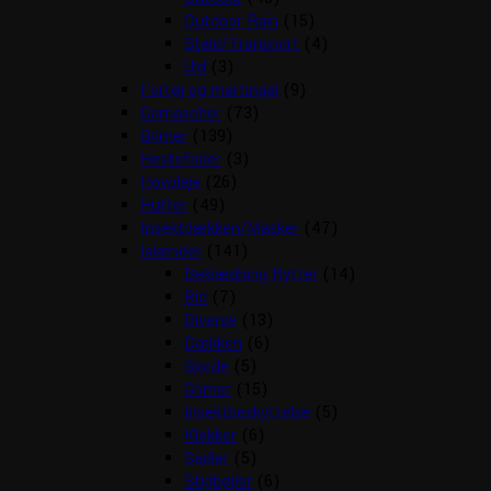
Outdoor Rain
(15)
Stald/Transport
(4)
Uld
(3)
Fortøj og martingal
(9)
Gamascher
(73)
Grimer
(139)
Hestefoder
(3)
Hovpleje
(26)
Hutter
(49)
Insektdækken/Masker
(47)
Islænder
(141)
Beklædning Rytter
(14)
Bid
(7)
Diverse
(13)
Dækken
(6)
Gjorde
(5)
Grimer
(15)
Insektbeskyttelse
(5)
Klokker
(6)
Sadler
(5)
Stigbøjler
(6)