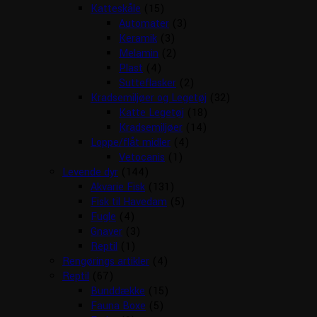
Katteskåle
(15)
Automater
(3)
Keramik
(3)
Melamin
(2)
Plast
(4)
Sutteflasker
(2)
Kradsemiljøer og Legetøj
(32)
Katte Legetøj
(18)
Kradsemiljøer
(14)
Loppe/flåt midler
(4)
Vetocanis
(1)
Levende dyr
(144)
Akvarie Fisk
(131)
Fisk til Havedam
(5)
Fugle
(4)
Gnaver
(3)
Reptil
(1)
Rengørings artikler
(4)
Reptil
(67)
Bunddække
(15)
Fauna Boxe
(5)