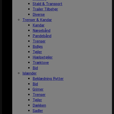
Stald & Transport
Trailer Tilbehør
Diverse
Trenser & Kandar
Kandar
Næsebånd
Pandebånd
Trenser
Bidløs
Tøjler
Hjælpetøjler
Træktove
Bid
Islænder
Beklædning Rytter
Bid
Grimer
Trenser
Tøjler
Dækken
Sadler