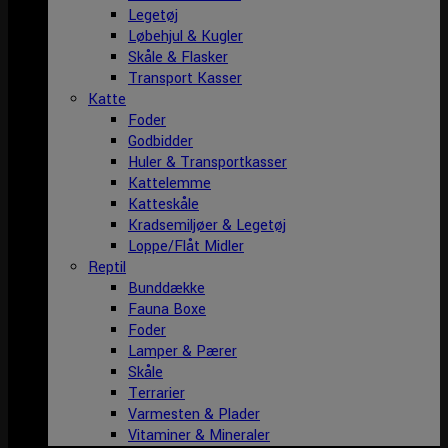
Legetøj
Løbehjul & Kugler
Skåle & Flasker
Transport Kasser
Katte
Foder
Godbidder
Huler & Transportkasser
Kattelemme
Katteskåle
Kradsemiljøer & Legetøj
Loppe/Flåt Midler
Reptil
Bunddække
Fauna Boxe
Foder
Lamper & Pærer
Skåle
Terrarier
Varmesten & Plader
Vitaminer & Mineraler