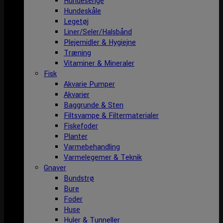
Hundesenge
Hundeskåle
Legetøj
Liner/Seler/Halsbånd
Plejemidler & Hygiejne
Træning
Vitaminer & Mineraler
Fisk
Akvarie Pumper
Akvarier
Baggrunde & Sten
Filtsvampe & Filtermaterialer
Fiskefoder
Planter
Varmebehandling
Varmelegemer & Teknik
Gnaver
Bundstrø
Bure
Foder
Huse
Huler & Tunneller