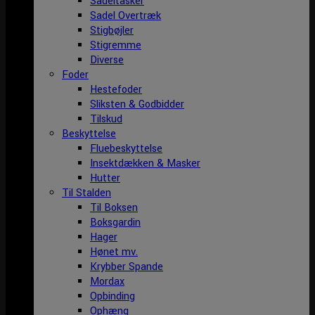
Sadeltasker
Sadel Overtræk
Stigbøjler
Stigremme
Diverse
Foder
Hestefoder
Sliksten & Godbidder
Tilskud
Beskyttelse
Fluebeskyttelse
Insektdækken & Masker
Hutter
Til Stalden
Til Boksen
Boksgardin
Hager
Hønet mv.
Krybber Spande
Mordax
Opbinding
Ophæng