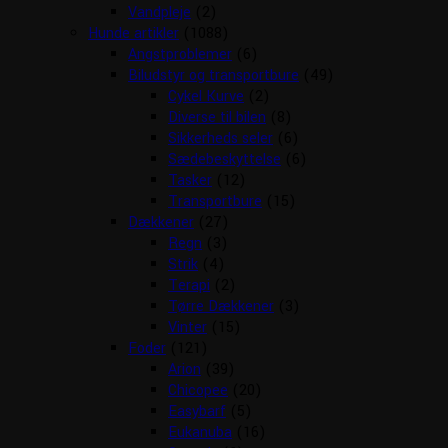
Vandpleje
(2)
Hunde artikler
(1088)
Angstproblemer
(6)
Biludstyr og transportbure
(49)
Cykel Kurve
(2)
Diverse til bilen
(8)
Sikkerheds seler
(6)
Sædebeskyttelse
(6)
Tasker
(12)
Transportbure
(15)
Dækkener
(27)
Regn
(3)
Strik
(4)
Terapi
(2)
Tørre Dækkener
(3)
Vinter
(15)
Foder
(121)
Arion
(39)
Chicopee
(20)
Easybarf
(5)
Eukanuba
(16)