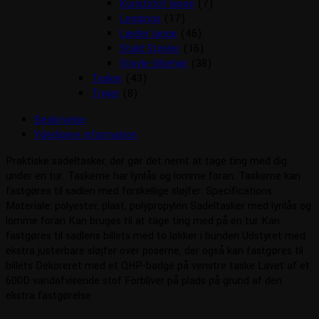
Kunststof lange
(7)
Leggings
(17)
Læder lange
(46)
Stald Støvler
(16)
Støvle tilbehør
(38)
Tasker
(43)
Trøjer
(8)
Beskrivelse
Yderligere information
Praktiske sadeltasker, der gør det nemt at tage ting med dig
under en tur. Taskerne har lynlås og lomme foran. Taskerne kan
fastgøres til sadlen med forskellige sløjfer. Specifications
Materiale: polyester, plast, polypropylen Sadeltasker med lynlås og
lomme foran Kan bruges til at tage ting med på en tur Kan
fastgøres til sadlens billets med to løkker i bunden Udstyret med
ekstra justerbare sløjfer over poserne, der også kan fastgøres til
billets Dekoreret med et QHP-badge på venstre taske Lavet af et
600D vandafvisende stof Forbliver på plads på grund af den
ekstra fastgørelse