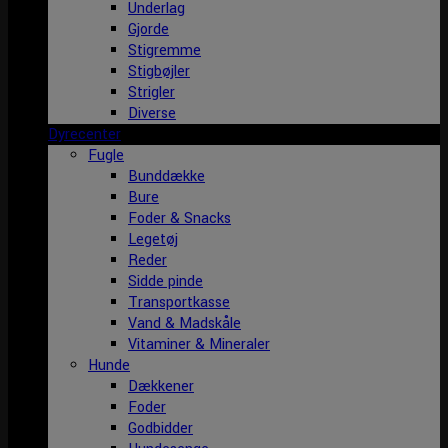
Underlag
Gjorde
Stigremme
Stigbøjler
Strigler
Diverse
Dyrecenter
Fugle
Bunddække
Bure
Foder & Snacks
Legetøj
Reder
Sidde pinde
Transportkasse
Vand & Madskåle
Vitaminer & Mineraler
Hunde
Dækkener
Foder
Godbidder