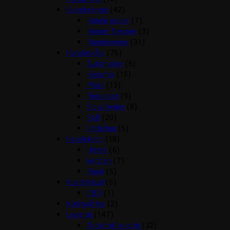
Hundesenge
(42)
Hunde puder
(7)
Hunde Tæpper
(3)
Hundesenge
(31)
Hundeskåle
(76)
Automater
(5)
Keramik
(15)
Plast
(13)
Rejsesæt
(9)
Slowfeeder
(8)
Stål
(20)
Underlag
(5)
Hundetegn
(18)
Hjerte
(6)
kødben
(7)
Rund
(5)
Kosttilskud
(5)
CBD
(1)
Kølemåtter
(2)
Legetøj
(147)
Aktivitet legetøj
(32)