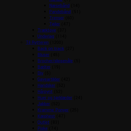
Næsebånd
(14)
Pandebånd
(51)
Trenser
(60)
Tøjler
(47)
Træktove
(37)
Underlag
(114)
Til Rytteren
(1200)
Back on track
(27)
Bluser
(45)
Brocher/slipsenåle
(5)
Bælter
(19)
Div
(5)
Gaveartikler
(42)
Handsker
(52)
Hårpynt
(52)
Huer og tørklæder
(24)
Jakker
(52)
Kramme Ponyer
(25)
Kæphest
(47)
Outlet
(83)
Piske
(74)