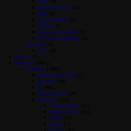
Foder
(9)
Lamper og Pærer
(22)
Skåle
(5)
Terrarie tilbehør
(6)
Terrarier
(1)
Varmesten og plader
(2)
Vitaminer og Mineraler
(2)
Vildt Fugle
(6)
Foder
(6)
Gavekort
(1)
Rideudstyr
(3081)
Til Hesten
(1880)
Antibid og fluespray
(7)
Bandager
(28)
Bid
(86)
Boxe og Tasker
(28)
Dækkener
(116)
Cooler/Funktion
(11)
Dækken Tilbehør
(21)
Fleece
(12)
Lænde
(7)
Outdoor
(40)