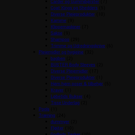
Carder og Gummibørster
(7)
Coat Kings og Shedders
(5)
Diverse Plejeprodukter
(10)
Kamme
(9)
Klippemaskiner
(7)
Sakse
(9)
Shampoo
(29)
Trimme og Udredningsknive
(6)
Plejemidler og hygiejne
(32)
bagben
(2)
BUSTER Body Sleeves
(2)
Diverse Plejemidler
(17)
Diverse Plejeprodukter
(1)
Høm høm poser & tilbehør
(5)
Kraver
(1)
Løbetids Bukser
(4)
Tisse Underlag
(2)
Pools
(1)
Træning
(24)
dummyer
(2)
Fløjter
(10)
Godbids Tasker
(10)