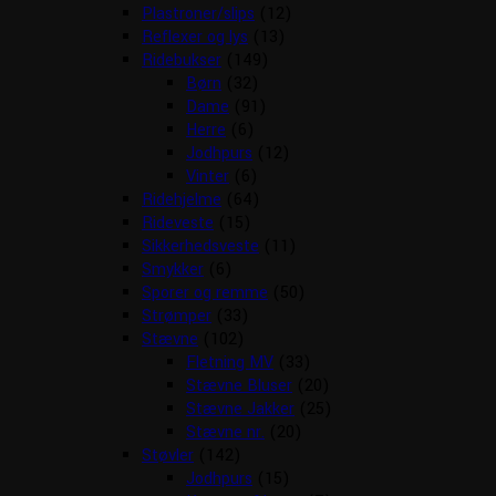
Plastroner/slips
(12)
Reflexer og lys
(13)
Ridebukser
(149)
Børn
(32)
Dame
(91)
Herre
(6)
Jodhpurs
(12)
Vinter
(6)
Ridehjelme
(64)
Rideveste
(15)
Sikkerhedsveste
(11)
Smykker
(6)
Sporer og remme
(50)
Strømper
(33)
Stævne
(102)
Fletning MV
(33)
Stævne Bluser
(20)
Stævne Jakker
(25)
Stævne nr.
(20)
Støvler
(142)
Jodhpurs
(15)