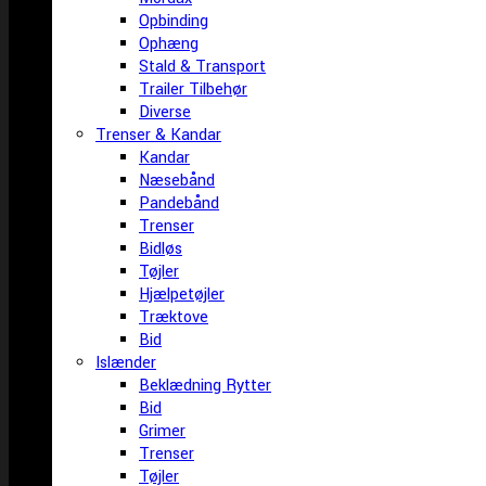
Opbinding
Ophæng
Stald & Transport
Trailer Tilbehør
Diverse
Trenser & Kandar
Kandar
Næsebånd
Pandebånd
Trenser
Bidløs
Tøjler
Hjælpetøjler
Træktove
Bid
Islænder
Beklædning Rytter
Bid
Grimer
Trenser
Tøjler