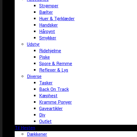
Strømper
Bælter
Huer & Tørklæder
Handsker
Hårpynt
Smykker
Udstyr
Ridehjelme
Piske
Spore & Remme
Reflexer & Lys
Diverse
Tasker
Back On Track
Kæphest
Kramme Ponyer
Gaveartikler
Div
Outlet
Til Hesten
Dækkener