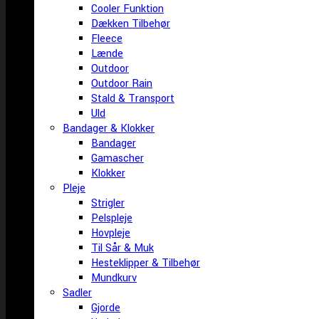
Cooler Funktion
Dækken Tilbehør
Fleece
Lænde
Outdoor
Outdoor Rain
Stald & Transport
Uld
Bandager & Klokker
Bandager
Gamascher
Klokker
Pleje
Strigler
Pelspleje
Hovpleje
Til Sår & Muk
Hesteklipper & Tilbehør
Mundkurv
Sadler
Gjorde