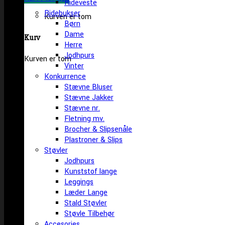
Rideveste
Ridebukser
Kurven er tom
Børn
Dame
Kurv
Herre
Jodhpurs
Kurven er tom
Vinter
Konkurrence
Stævne Bluser
Stævne Jakker
Stævne nr.
Fletning mv.
Brocher & Slipsenåle
Plastroner & Slips
Støvler
Jodhpurs
Kunststof lange
Leggings
Læder Lange
Stald Støvler
Støvle Tilbehør
Accesories