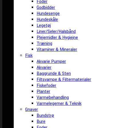
Foder
Godbidder
Hundesenge
Hundeskåle
Legetøj
Liner/Seler/Halsbånd
Plejemidler & Hygiejne
Træning
Vitaminer & Mineraler
Fisk
Akvarie Pumper
Akvarier
Baggrunde & Sten
Filtsvampe & Filtermaterialer
Fiskefoder
Planter
Varmebehandling
Varmelegemer & Teknik
Gnaver
Bundstrø
Bure
Foder