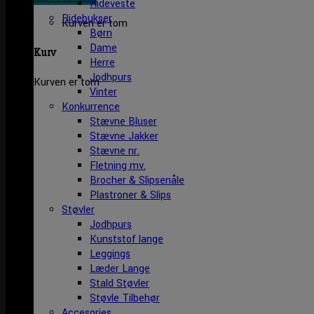
Rideveste
Ridebukser
Kurven er tom
Børn
Dame
Kurv
Herre
Jodhpurs
Kurven er tom
Vinter
Konkurrence
Stævne Bluser
Stævne Jakker
Stævne nr.
Fletning mv.
Brocher & Slipsenåle
Plastroner & Slips
Støvler
Jodhpurs
Kunststof lange
Leggings
Læder Lange
Stald Støvler
Støvle Tilbehør
Accesories