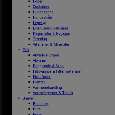
Foder
Godbidder
Hundesenge
Hundeskåle
Legetøj
Liner/Seler/Halsbånd
Plejemidler & Hygiejne
Træning
Vitaminer & Mineraler
Fisk
Akvarie Pumper
Akvarier
Baggrunde & Sten
Filtsvampe & Filtermaterialer
Fiskefoder
Planter
Varmebehandling
Varmelegemer & Teknik
Gnaver
Bundstrø
Bure
Foder