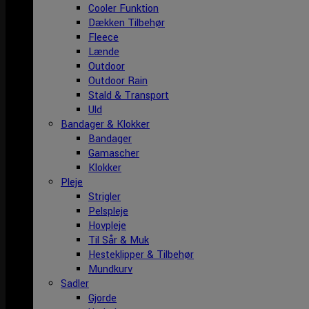
Cooler Funktion
Dækken Tilbehør
Fleece
Lænde
Outdoor
Outdoor Rain
Stald & Transport
Uld
Bandager & Klokker
Bandager
Gamascher
Klokker
Pleje
Strigler
Pelspleje
Hovpleje
Til Sår & Muk
Hesteklipper & Tilbehør
Mundkurv
Sadler
Gjorde