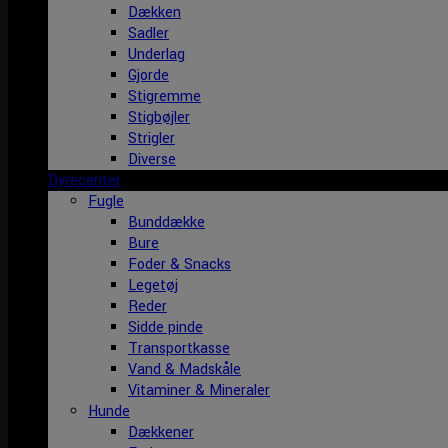
Dækken
Sadler
Underlag
Gjorde
Stigremme
Stigbøjler
Strigler
Diverse
Dyrecenter
Fugle
Bunddække
Bure
Foder & Snacks
Legetøj
Reder
Sidde pinde
Transportkasse
Vand & Madskåle
Vitaminer & Mineraler
Hunde
Dækkener