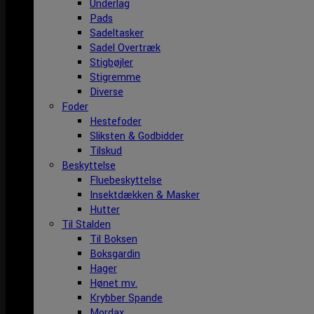
Underlag
Pads
Sadeltasker
Sadel Overtræk
Stigbøjler
Stigremme
Diverse
Foder
Hestefoder
Sliksten & Godbidder
Tilskud
Beskyttelse
Fluebeskyttelse
Insektdækken & Masker
Hutter
Til Stalden
Til Boksen
Boksgardin
Hager
Hønet mv.
Krybber Spande
Mordax