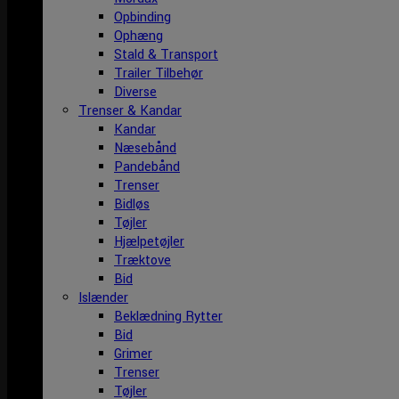
Opbinding
Ophæng
Stald & Transport
Trailer Tilbehør
Diverse
Trenser & Kandar
Kandar
Næsebånd
Pandebånd
Trenser
Bidløs
Tøjler
Hjælpetøjler
Træktove
Bid
Islænder
Beklædning Rytter
Bid
Grimer
Trenser
Tøjler